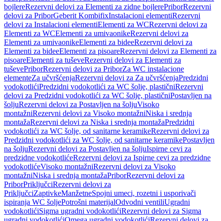
bojlere
Rezervni delovi za Elementi za zidne bojlere
Pribor
Rezervni
delovi za Pribor
Geberit Kombifix
Instalacioni elementi
Rezervni
delovi za Instalacioni elementi
Elementi za WC
Rezervni delovi za
Elementi za WC
Elementi za umivaonike
Rezervni delovi za
Elementi za umivaonike
Elementi za bidee
Rezervni delovi za
Elementi za bidee
Elementi za pisoare
Rezervni delovi za Elementi za
pisoare
Elementi za tuševe
Rezervni delovi za Elementi za
tuševe
Pribor
Rezervni delovi za Pribor
Za WC instalacione
elemente
Za učvršćenja
Rezervni delovi za Za učvršćenja
Predzidni
vodokotlići
Predzidni vodokotlići za WC šolje, plastični
Rezervni
delovi za Predzidni vodokotlići za WC šolje, plastični
Postavljen na
šolju
Rezervni delovi za Postavljen na šolju
Visoko
montažni
Rezervni delovi za Visoko montažni
Niska i srednja
montaža
Rezervni delovi za Niska i srednja montaža
Predzidni
vodokotlići za WC šolje, od sanitarne keramike
Rezervni delovi za
Predzidni vodokotlići za WC šolje, od sanitarne keramike
Postavljen
na šolju
Rezervni delovi za Postavljen na šolju
Ispirne cevi za
predzidne vodokotliće
Rezervni delovi za Ispirne cevi za predzidne
vodokotliće
Visoko montažni
Rezervni delovi za Visoko
montažni
Niska i srednja montaža
Pribor
Rezervni delovi za
Pribor
Priključci
Rezervni delovi za
Priključci
Zaptivke
Manžetne
Spojni umeci, rozetni i usporivači
ispiranja WC šolje
Potrošni materijal
Odvodni ventili
Ugradni
vodokotlići
Sigma ugradni vodokotlići
Rezervni delovi za Sigma
ugradni vodokotlići
Omega ugradni vodokotlići
Rezervni delovi za