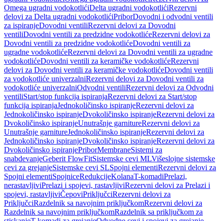
Omega ugradni vodokotlići
Delta ugradni vodokotlići
Rezervni
delovi za Delta ugradni vodokotlići
Pribor
Dovodni i odvodni ventili
za ispiranje
Dovodni ventili
Rezervni delovi za Dovodni
ventili
Dovodni ventili za predzidne vodokotliće
Rezervni delovi za
Dovodni ventili za predzidne vodokotliće
Dovodni ventili za
ugradne vodokotliće
Rezervni delovi za Dovodni ventili za ugradne
vodokotliće
Dovodni ventili za keramičke vodokotliće
Rezervni
delovi za Dovodni ventili za keramičke vodokotliće
Dovodni ventili
za vodokotliće univerzalni
Rezervni delovi za Dovodni ventili za
vodokotliće univerzalni
Odvodni ventili
Rezervni delovi za Odvodni
ventili
Start/stop funkcija ispiranja
Rezervni delovi za Start/stop
funkcija ispiranja
Jednokoličinsko ispiranje
Rezervni delovi za
Jednokoličinsko ispiranje
Dvokoličinsko ispiranje
Rezervni delovi za
Dvokoličinsko ispiranje
Unutrašnje garniture
Rezervni delovi za
Unutrašnje garniture
Jednokoličinsko ispiranje
Rezervni delovi za
Jednokoličinsko ispiranje
Dvokoličinsko ispiranje
Rezervni delovi za
Dvokoličinsko ispiranje
Pribor
Membrane
Sistemi za
snabdevanje
Geberit FlowFit
Sistemske cevi ML
Višeslojne sistemske
cevi za grejanje
Sistemske cevi SL
Spojni elementi
Rezervni delovi za
Spojni elementi
Spojnice
Redukcije
Kolana
T-komadi
Prelazi,
nerastavljivi
Prelazi i spojevi, rastavljivi
Rezervni delovi za Prelazi i
spojevi, rastavljivi
Čepovi
Priključci
Rezervni delovi za
Priključci
Razdelnik sa navojnim priključkom
Rezervni delovi za
Razdelnik sa navojnim priključkom
Razdelnik sa priključkom za
stiskanje
T-komadi za grejanje
Odvodne cevi i spojevi za grejanje,