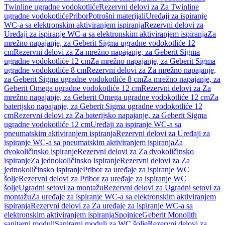
Twinline ugradne vodokotliće
Rezervni delovi za Za Twinline
ugradne vodokotliće
Pribor
Potrošni materijali
Uređaji za ispiranje
WC-a sa elektronskim aktiviranjem ispiranja
Rezervni delovi za
Uređaji za ispiranje WC-a sa elektronskim aktiviranjem ispiranja
Za
mrežno napajanje, za Geberit Sigma ugradne vodokotliće 12
cm
Rezervni delovi za Za mrežno napajanje, za Geberit Sigma
ugradne vodokotliće 12 cm
Za mrežno napajanje, za Geberit Sigma
ugradne vodokotliće 8 cm
Rezervni delovi za Za mrežno napajanje,
za Geberit Sigma ugradne vodokotliće 8 cm
Za mrežno napajanje, za
Geberit Omega ugradne vodokotliće 12 cm
Rezervni delovi za Za
mrežno napajanje, za Geberit Omega ugradne vodokotliće 12 cm
Za
baterijsko napajanje, za Geberit Sigma ugradne vodokotliće 12
cm
Rezervni delovi za Za baterijsko napajanje, za Geberit Sigma
ugradne vodokotliće 12 cm
Uređaji za ispiranje WC-a sa
pneumatskim aktiviranjem ispiranja
Rezervni delovi za Uređaji za
ispiranje WC-a sa pneumatskim aktiviranjem ispiranja
Za
dvokoličinsko ispiranje
Rezervni delovi za Za dvokoličinsko
ispiranje
Za jednokoličinsko ispiranje
Rezervni delovi za Za
jednokoličinsko ispiranje
Pribor za uređaje za ispiranje WC
šolje
Rezervni delovi za Pribor za uređaje za ispiranje WC
šolje
Ugradni setovi za montažu
Rezervni delovi za Ugradni setovi za
montažu
Za uređaje za ispiranje WC-a sa elektronskim aktiviranjem
ispiranja
Rezervni delovi za Za uređaje za ispiranje WC-a sa
elektronskim aktiviranjem ispiranja
Spojnice
Geberit Monolith
sanitarni moduli
Sanitarni moduli za WC šolje
Rezervni delovi za