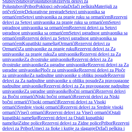
Stubovi
Stubovi
Polustubovi
Rezervni delovi za
Polustubovi
Pribor
Poklopci odvoda
Držači peškira
Materijali za
pričvršćenje
Dekorativne pregrade
Setovi umivaonika sa
ormarićem
Setovi umivaonika za pranje ruku sa ormarićem
Rezervni
delovi za Setovi umivaonika za pranje ruku sa ormarićem
Setovi
ugradnog umivaonika sa ormarićem
Rezervni delovi za Setovi
ugradnog umivaonika sa ormarićem
Setovi ugradnog umivaonika sa
ormarićem
Rezervni delovi za Setovi ugradnog umivaonika sa
ormarićem
Kupatilski nameštaj
Ormarići
Rezervni delovi za
Ormarići
Za umivaonike za pranje ruku
Rezervni delovi za Za
umivaonike za pranje ruku
Za umivaonike
Rezervni delovi za Za
umivaonike
Za dvostruke umivaonike
Rezervni delovi za Za
dvostruke umivaonike
Za ugradne umivaonike
Rezervni delovi za Za
ugradne umivaonike
Ploče za umivaonike
Rezervni delovi za Ploče
za umivaonike
Za nadpultne umivaonike u obliku posude
Rezervni
delovi za Za nadpultne umivaonike u obliku posude
Za pravougaone
nadpultne umivaonike
Rezervni delovi za Za pravougaone nadpultne
umivaonike
Za ugradne umivaonike
Bočni ormarići
Rezervni delovi
za Bočni ormarići
Niski bočni ormarići
Rezervni delovi za Niski
bočni ormarići
Visoki ormarići
Rezervni delovi za Visoki
ormarići
Srednje visoki ormarići
Rezervni delovi za Srednje visoki
ormarići
Viseći ormarići
Rezervni delovi za Viseći ormarići
Ostali
kupatilski nameštaj
Rezervni delovi za Ostali kupatilski
nameštaj
Zidne police
Rezervni delovi za Zidne police
Pribor
Rezervni
delovi za Pribor
Umeci za fioke i kutije za slaganje
Držači peškira i