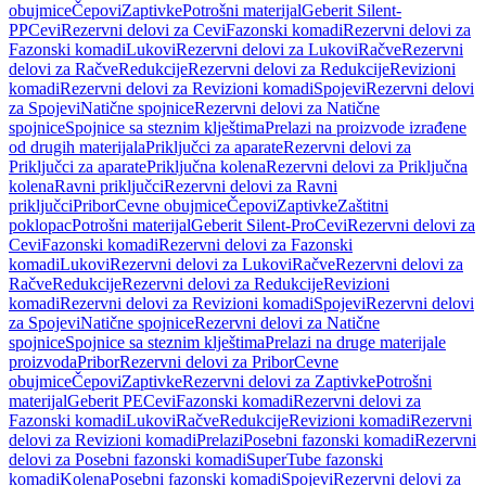
obujmice
Čepovi
Zaptivke
Potrošni materijal
Geberit Silent-
PP
Cevi
Rezervni delovi za Cevi
Fazonski komadi
Rezervni delovi za
Fazonski komadi
Lukovi
Rezervni delovi za Lukovi
Račve
Rezervni
delovi za Račve
Redukcije
Rezervni delovi za Redukcije
Revizioni
komadi
Rezervni delovi za Revizioni komadi
Spojevi
Rezervni delovi
za Spojevi
Natične spojnice
Rezervni delovi za Natične
spojnice
Spojnice sa steznim klještima
Prelazi na proizvode izrađene
od drugih materijala
Priključci za aparate
Rezervni delovi za
Priključci za aparate
Priključna kolena
Rezervni delovi za Priključna
kolena
Ravni priključci
Rezervni delovi za Ravni
priključci
Pribor
Cevne obujmice
Čepovi
Zaptivke
Zaštitni
poklopac
Potrošni materijal
Geberit Silent-Pro
Cevi
Rezervni delovi za
Cevi
Fazonski komadi
Rezervni delovi za Fazonski
komadi
Lukovi
Rezervni delovi za Lukovi
Račve
Rezervni delovi za
Račve
Redukcije
Rezervni delovi za Redukcije
Revizioni
komadi
Rezervni delovi za Revizioni komadi
Spojevi
Rezervni delovi
za Spojevi
Natične spojnice
Rezervni delovi za Natične
spojnice
Spojnice sa steznim klještima
Prelazi na druge materijale
proizvoda
Pribor
Rezervni delovi za Pribor
Cevne
obujmice
Čepovi
Zaptivke
Rezervni delovi za Zaptivke
Potrošni
materijal
Geberit PE
Cevi
Fazonski komadi
Rezervni delovi za
Fazonski komadi
Lukovi
Račve
Redukcije
Revizioni komadi
Rezervni
delovi za Revizioni komadi
Prelazi
Posebni fazonski komadi
Rezervni
delovi za Posebni fazonski komadi
SuperTube fazonski
komadi
Kolena
Posebni fazonski komadi
Spojevi
Rezervni delovi za