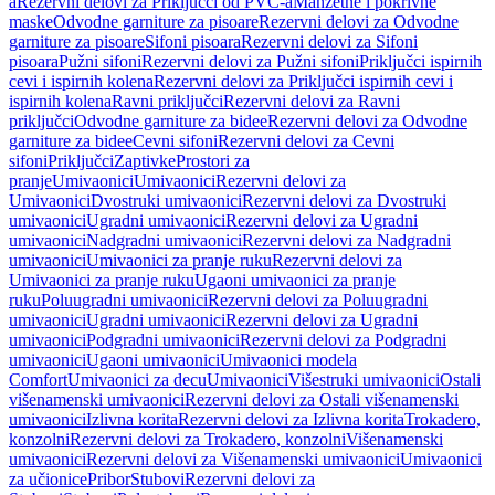
a
Rezervni delovi za Priključci od PVC-a
Manžetne i pokrivne
maske
Odvodne garniture za pisoare
Rezervni delovi za Odvodne
garniture za pisoare
Sifoni pisoara
Rezervni delovi za Sifoni
pisoara
Pužni sifoni
Rezervni delovi za Pužni sifoni
Priključci ispirnih
cevi i ispirnih kolena
Rezervni delovi za Priključci ispirnih cevi i
ispirnih kolena
Ravni priključci
Rezervni delovi za Ravni
priključci
Odvodne garniture za bidee
Rezervni delovi za Odvodne
garniture za bidee
Cevni sifoni
Rezervni delovi za Cevni
sifoni
Priključci
Zaptivke
Prostori za
pranje
Umivaonici
Umivaonici
Rezervni delovi za
Umivaonici
Dvostruki umivaonici
Rezervni delovi za Dvostruki
umivaonici
Ugradni umivaonici
Rezervni delovi za Ugradni
umivaonici
Nadgradni umivaonici
Rezervni delovi za Nadgradni
umivaonici
Umivaonici za pranje ruku
Rezervni delovi za
Umivaonici za pranje ruku
Ugaoni umivaonici za pranje
ruku
Poluugradni umivaonici
Rezervni delovi za Poluugradni
umivaonici
Ugradni umivaonici
Rezervni delovi za Ugradni
umivaonici
Podgradni umivaonici
Rezervni delovi za Podgradni
umivaonici
Ugaoni umivaonici
Umivaonici modela
Comfort
Umivaonici za decu
Umivaonici
Višestruki umivaonici
Ostali
višenamenski umivaonici
Rezervni delovi za Ostali višenamenski
umivaonici
Izlivna korita
Rezervni delovi za Izlivna korita
Trokadero,
konzolni
Rezervni delovi za Trokadero, konzolni
Višenamenski
umivaonici
Rezervni delovi za Višenamenski umivaonici
Umivaonici
za učionice
Pribor
Stubovi
Rezervni delovi za