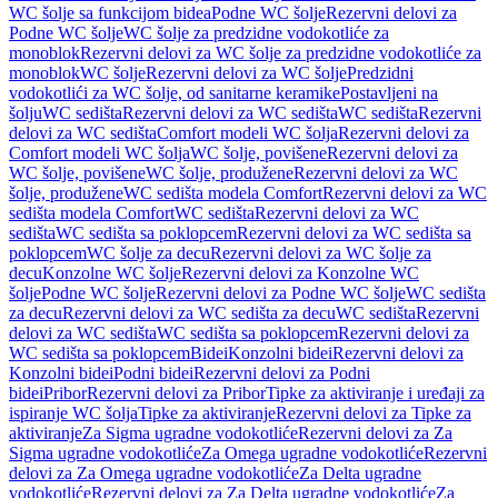
WC šolje sa funkcijom bidea
Podne WC šolje
Rezervni delovi za
Podne WC šolje
WC šolje za predzidne vodokotliće za
monoblok
Rezervni delovi za WC šolje za predzidne vodokotliće za
monoblok
WC šolje
Rezervni delovi za WC šolje
Predzidni
vodokotlići za WC šolje, od sanitarne keramike
Postavljeni na
šolju
WC sedišta
Rezervni delovi za WC sedišta
WC sedišta
Rezervni
delovi za WC sedišta
Comfort modeli WC šolja
Rezervni delovi za
Comfort modeli WC šolja
WC šolje, povišene
Rezervni delovi za
WC šolje, povišene
WC šolje, produžene
Rezervni delovi za WC
šolje, produžene
WC sedišta modela Comfort
Rezervni delovi za WC
sedišta modela Comfort
WC sedišta
Rezervni delovi za WC
sedišta
WC sedišta sa poklopcem
Rezervni delovi za WC sedišta sa
poklopcem
WC šolje za decu
Rezervni delovi za WC šolje za
decu
Konzolne WC šolje
Rezervni delovi za Konzolne WC
šolje
Podne WC šolje
Rezervni delovi za Podne WC šolje
WC sedišta
za decu
Rezervni delovi za WC sedišta za decu
WC sedišta
Rezervni
delovi za WC sedišta
WC sedišta sa poklopcem
Rezervni delovi za
WC sedišta sa poklopcem
Bidei
Konzolni bidei
Rezervni delovi za
Konzolni bidei
Podni bidei
Rezervni delovi za Podni
bidei
Pribor
Rezervni delovi za Pribor
Tipke za aktiviranje i uređaji za
ispiranje WC šolja
Tipke za aktiviranje
Rezervni delovi za Tipke za
aktiviranje
Za Sigma ugradne vodokotliće
Rezervni delovi za Za
Sigma ugradne vodokotliće
Za Omega ugradne vodokotliće
Rezervni
delovi za Za Omega ugradne vodokotliće
Za Delta ugradne
vodokotliće
Rezervni delovi za Za Delta ugradne vodokotliće
Za