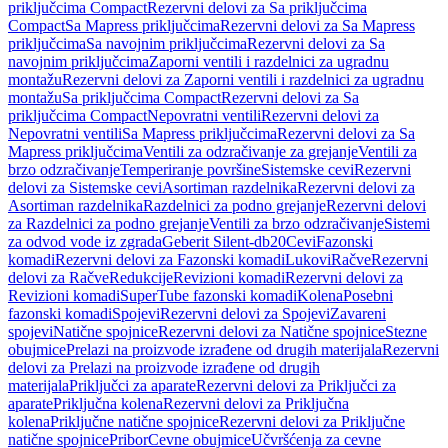
priključcima Compact
Rezervni delovi za Sa priključcima
Compact
Sa Mapress priključcima
Rezervni delovi za Sa Mapress
priključcima
Sa navojnim priključcima
Rezervni delovi za Sa
navojnim priključcima
Zaporni ventili i razdelnici za ugradnu
montažu
Rezervni delovi za Zaporni ventili i razdelnici za ugradnu
montažu
Sa priključcima Compact
Rezervni delovi za Sa
priključcima Compact
Nepovratni ventili
Rezervni delovi za
Nepovratni ventili
Sa Mapress priključcima
Rezervni delovi za Sa
Mapress priključcima
Ventili za odzračivanje za grejanje
Ventili za
brzo odzračivanje
Temperiranje površine
Sistemske cevi
Rezervni
delovi za Sistemske cevi
Asortiman razdelnika
Rezervni delovi za
Asortiman razdelnika
Razdelnici za podno grejanje
Rezervni delovi
za Razdelnici za podno grejanje
Ventili za brzo odzračivanje
Sistemi
za odvod vode iz zgrada
Geberit Silent-db20
Cevi
Fazonski
komadi
Rezervni delovi za Fazonski komadi
Lukovi
Račve
Rezervni
delovi za Račve
Redukcije
Revizioni komadi
Rezervni delovi za
Revizioni komadi
SuperTube fazonski komadi
Kolena
Posebni
fazonski komadi
Spojevi
Rezervni delovi za Spojevi
Zavareni
spojevi
Natične spojnice
Rezervni delovi za Natične spojnice
Stezne
obujmice
Prelazi na proizvode izrađene od drugih materijala
Rezervni
delovi za Prelazi na proizvode izrađene od drugih
materijala
Priključci za aparate
Rezervni delovi za Priključci za
aparate
Priključna kolena
Rezervni delovi za Priključna
kolena
Priključne natične spojnice
Rezervni delovi za Priključne
natične spojnice
Pribor
Cevne obujmice
Učvršćenja za cevne