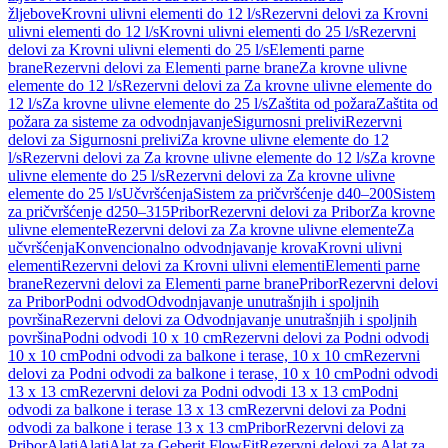
žljebove
Krovni ulivni elementi do 12 l/s
Rezervni delovi za Krovni
ulivni elementi do 12 l/s
Krovni ulivni elementi do 25 l/s
Rezervni
delovi za Krovni ulivni elementi do 25 l/s
Elementi parne
brane
Rezervni delovi za Elementi parne brane
Za krovne ulivne
elemente do 12 l/s
Rezervni delovi za Za krovne ulivne elemente do
12 l/s
Za krovne ulivne elemente do 25 l/s
Zaštita od požara
Zaštita od
požara za sisteme za odvodnjavanje
Sigurnosni prelivi
Rezervni
delovi za Sigurnosni prelivi
Za krovne ulivne elemente do 12
l/s
Rezervni delovi za Za krovne ulivne elemente do 12 l/s
Za krovne
ulivne elemente do 25 l/s
Rezervni delovi za Za krovne ulivne
elemente do 25 l/s
Učvršćenja
Sistem za pričvršćenje d40–200
Sistem
za pričvršćenje d250–315
Pribor
Rezervni delovi za Pribor
Za krovne
ulivne elemente
Rezervni delovi za Za krovne ulivne elemente
Za
učvršćenja
Konvencionalno odvodnjavanje krova
Krovni ulivni
elementi
Rezervni delovi za Krovni ulivni elementi
Elementi parne
brane
Rezervni delovi za Elementi parne brane
Pribor
Rezervni delovi
za Pribor
Podni odvod
Odvodnjavanje unutrašnjih i spoljnih
površina
Rezervni delovi za Odvodnjavanje unutrašnjih i spoljnih
površina
Podni odvodi 10 x 10 cm
Rezervni delovi za Podni odvodi
10 x 10 cm
Podni odvodi za balkone i terase, 10 x 10 cm
Rezervni
delovi za Podni odvodi za balkone i terase, 10 x 10 cm
Podni odvodi
13 x 13 cm
Rezervni delovi za Podni odvodi 13 x 13 cm
Podni
odvodi za balkone i terase 13 x 13 cm
Rezervni delovi za Podni
odvodi za balkone i terase 13 x 13 cm
Pribor
Rezervni delovi za
Pribor
Alati
Alati
Alat za Geberit FlowFit
Rezervni delovi za Alat za