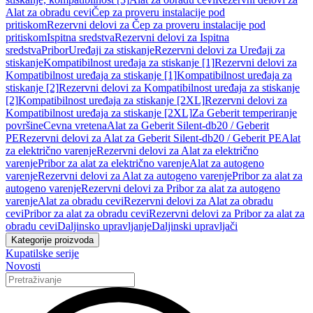
Alat za obradu cevi
Čep za proveru instalacije pod
pritiskom
Rezervni delovi za Čep za proveru instalacije pod
pritiskom
Ispitna sredstva
Rezervni delovi za Ispitna
sredstva
Pribor
Uređaji za stiskanje
Rezervni delovi za Uređaji za
stiskanje
Kompatibilnost uređaja za stiskanje [1]
Rezervni delovi za
Kompatibilnost uređaja za stiskanje [1]
Kompatibilnost uređaja za
stiskanje [2]
Rezervni delovi za Kompatibilnost uređaja za stiskanje
[2]
Kompatibilnost uređaja za stiskanje [2XL]
Rezervni delovi za
Kompatibilnost uređaja za stiskanje [2XL]
Za Geberit temperiranje
površine
Cevna vretena
Alat za Geberit Silent-db20 / Geberit
PE
Rezervni delovi za Alat za Geberit Silent-db20 / Geberit PE
Alat
za električno varenje
Rezervni delovi za Alat za električno
varenje
Pribor za alat za električno varenje
Alat za autogeno
varenje
Rezervni delovi za Alat za autogeno varenje
Pribor za alat za
autogeno varenje
Rezervni delovi za Pribor za alat za autogeno
varenje
Alat za obradu cevi
Rezervni delovi za Alat za obradu
cevi
Pribor za alat za obradu cevi
Rezervni delovi za Pribor za alat za
obradu cevi
Daljinsko upravljanje
Daljinski upravljači
Kategorije proizvoda
Kupatilske serije
Novosti