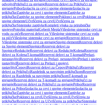
odvojivi
Priključci za grejanje
Rezervni delovi za Priključci za
grejanje
Pribor
Izolacija za cevi i spojne elemente
Izolacija za
priključke
Zaptivke za cevi i spojne elemente
Zaptivke za
priključke
Zaptivke za spojne elemente
Poklopci za cevi
Poklopac za
spojne elemente
Učvršćenja za cevi
Učvršćenja za
priključke
Sistemske zaptivke
Kompleti vijaka za prirubničke
spojeve
Potrošni materijal
Geberit Mepla
Višeslojne sistemske cevi za
vodu za piće
Rezervni delovi za Višeslojne sistemske cevi za vodu
za piće
Višeslojne sistemske cevi za grejanje
Rezervni delovi za
Višeslojne sistemske cevi za grejanje
Spojni elementi
Rezervni delovi
za Spojni elementi
Spojnice
Rezervni delovi za
Spojnice
Redukcije
Rezervni delovi za Redukcije
Kolena
Rezervni
delovi za Kolena
T-komadi
Rezervni delovi za T-komadi
Prelazi,
nerastavljivi
Rezervni delovi za Prelazi, nerastavljivi
Prelazi i spojevi,
rastavljivi
Rezervni delovi za Prelazi i spojevi,
rastavljivi
Čepovi
Rezervni delovi za Čepovi
Priključci
Rezervni
delovi za Priključci
Razdelnik sa navojnim priključkom
Rezervni
delovi za Razdelnik sa navojnim priključkom
T-komadi za
grejanje
Rezervni delovi za T-komadi za grejanje
Priključci za
grejanje
Rezervni delovi za Priključci za grejanje
Pribor
Rezervni
delovi za Pribor
Izolacija za cevi i spojne elemente
Izolacija za
priključke
Zaptivke za cevi i spojne elemente
Zaptivke za
priključke
Poklopci za cevi
Učvršćenja za cevi
Učvršćenja za
priključke
Rezervni delovi za Učvršćenja za priključke
Sistemske