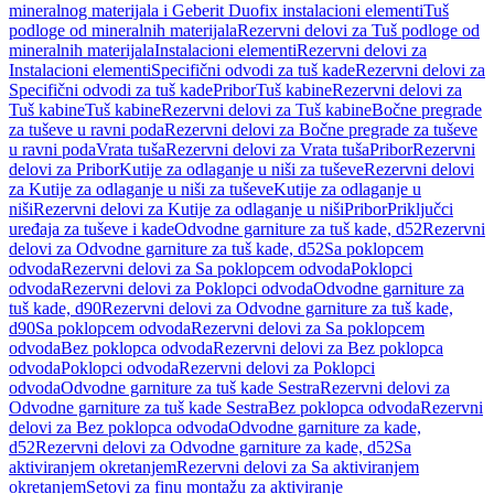
mineralnog materijala i Geberit Duofix instalacioni elementi
Tuš
podloge od mineralnih materijala
Rezervni delovi za Tuš podloge od
mineralnih materijala
Instalacioni elementi
Rezervni delovi za
Instalacioni elementi
Specifični odvodi za tuš kade
Rezervni delovi za
Specifični odvodi za tuš kade
Pribor
Tuš kabine
Rezervni delovi za
Tuš kabine
Tuš kabine
Rezervni delovi za Tuš kabine
Bočne pregrade
za tuševe u ravni poda
Rezervni delovi za Bočne pregrade za tuševe
u ravni poda
Vrata tuša
Rezervni delovi za Vrata tuša
Pribor
Rezervni
delovi za Pribor
Kutije za odlaganje u niši za tuševe
Rezervni delovi
za Kutije za odlaganje u niši za tuševe
Kutije za odlaganje u
niši
Rezervni delovi za Kutije za odlaganje u niši
Pribor
Priključci
uređaja za tuševe i kade
Odvodne garniture za tuš kade, d52
Rezervni
delovi za Odvodne garniture za tuš kade, d52
Sa poklopcem
odvoda
Rezervni delovi za Sa poklopcem odvoda
Poklopci
odvoda
Rezervni delovi za Poklopci odvoda
Odvodne garniture za
tuš kade, d90
Rezervni delovi za Odvodne garniture za tuš kade,
d90
Sa poklopcem odvoda
Rezervni delovi za Sa poklopcem
odvoda
Bez poklopca odvoda
Rezervni delovi za Bez poklopca
odvoda
Poklopci odvoda
Rezervni delovi za Poklopci
odvoda
Odvodne garniture za tuš kade Sestra
Rezervni delovi za
Odvodne garniture za tuš kade Sestra
Bez poklopca odvoda
Rezervni
delovi za Bez poklopca odvoda
Odvodne garniture za kade,
d52
Rezervni delovi za Odvodne garniture za kade, d52
Sa
aktiviranjem okretanjem
Rezervni delovi za Sa aktiviranjem
okretanjem
Setovi za finu montažu za aktiviranje