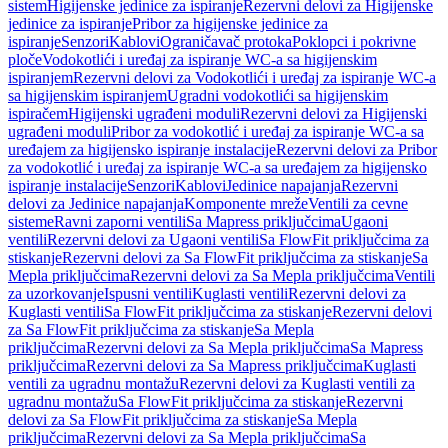
sistem
Higijenske jedinice za ispiranje
Rezervni delovi za Higijenske
jedinice za ispiranje
Pribor za higijenske jedinice za
ispiranje
Senzori
Kablovi
Ograničavač protoka
Poklopci i pokrivne
ploče
Vodokotlići i uređaj za ispiranje WC-a sa higijenskim
ispiranjem
Rezervni delovi za Vodokotlići i uređaj za ispiranje WC-a
sa higijenskim ispiranjem
Ugradni vodokotlići sa higijenskim
ispiračem
Higijenski ugrađeni moduli
Rezervni delovi za Higijenski
ugrađeni moduli
Pribor za vodokotlić i uređaj za ispiranje WC-a sa
uređajem za higijensko ispiranje instalacije
Rezervni delovi za Pribor
za vodokotlić i uređaj za ispiranje WC-a sa uređajem za higijensko
ispiranje instalacije
Senzori
Kablovi
Jedinice napajanja
Rezervni
delovi za Jedinice napajanja
Komponente mreže
Ventili za cevne
sisteme
Ravni zaporni ventili
Sa Mapress priključcima
Ugaoni
ventili
Rezervni delovi za Ugaoni ventili
Sa FlowFit priključcima za
stiskanje
Rezervni delovi za Sa FlowFit priključcima za stiskanje
Sa
Mepla priključcima
Rezervni delovi za Sa Mepla priključcima
Ventili
za uzorkovanje
Ispusni ventili
Kuglasti ventili
Rezervni delovi za
Kuglasti ventili
Sa FlowFit priključcima za stiskanje
Rezervni delovi
za Sa FlowFit priključcima za stiskanje
Sa Mepla
priključcima
Rezervni delovi za Sa Mepla priključcima
Sa Mapress
priključcima
Rezervni delovi za Sa Mapress priključcima
Kuglasti
ventili za ugradnu montažu
Rezervni delovi za Kuglasti ventili za
ugradnu montažu
Sa FlowFit priključcima za stiskanje
Rezervni
delovi za Sa FlowFit priključcima za stiskanje
Sa Mepla
priključcima
Rezervni delovi za Sa Mepla priključcima
Sa