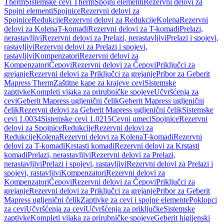
Therm
Sistemske cevi Therm
Spojni elementi
Rezervni delovi za
Spojni elementi
Spojnice
Rezervni delovi za
Spojnice
Redukcije
Rezervni delovi za Redukcije
Kolena
Rezervni
delovi za Kolena
T-komadi
Rezervni delovi za T-komadi
Prelazi,
nerastavljivi
Rezervni delovi za Prelazi, nerastavljivi
Prelazi i spojevi,
rastavljivi
Rezervni delovi za Prelazi i spojevi,
rastavljivi
Kompenzatori
Rezervni delovi za
Kompenzatori
Čepovi
Rezervni delovi za Čepovi
Priključci za
grejanje
Rezervni delovi za Priključci za grejanje
Pribor za Geberit
Mapress Therm
Zaštitne kape za krajeve cevi
Sistemske
zaptivke
Kompleti vijaka za prirubničke spojeve
Učvršćenja za
cevi
Geberit Mapress ugljenični čelik
Geberit Mapress ugljenični
čelik
Rezervni delovi za Geberit Mapress ugljenični čelik
Sistemske
cevi 1.0034
Sistemske cevi 1.0215
Cevni umeci
Spojnice
Rezervni
delovi za Spojnice
Redukcije
Rezervni delovi za
Redukcije
Kolena
Rezervni delovi za Kolena
T-komadi
Rezervni
delovi za T-komadi
Krstasti komadi
Rezervni delovi za Krstasti
komadi
Prelazi, nerastavljivi
Rezervni delovi za Prelazi,
nerastavljivi
Prelazi i spojevi, rastavljivi
Rezervni delovi za Prelazi i
spojevi, rastavljivi
Kompenzatori
Rezervni delovi za
Kompenzatori
Čepovi
Rezervni delovi za Čepovi
Priključci za
grejanje
Rezervni delovi za Priključci za grejanje
Pribor za Geberit
Mapress ugljenični čelik
Zaptivke za cevi i spojne elemente
Poklopci
za cevi
Učvršćenja za cevi
Učvršćenja za priključke
Sistemske
zaptivke
Kompleti vijaka za prirubničke spojeve
Geberit higijenski