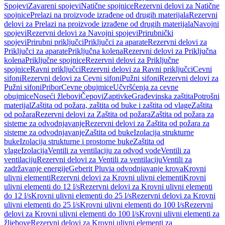
Spojevi
Zavareni spojevi
Natične spojnice
Rezervni delovi za Natične
spojnice
Prelazi na proizvode izrađene od drugih materijala
Rezervni
delovi za Prelazi na proizvode izrađene od drugih materijala
Navojni
spojevi
Rezervni delovi za Navojni spojevi
Prirubnički
spojevi
Prirubni priključci
Priključci za aparate
Rezervni delovi za
Priključci za aparate
Priključna kolena
Rezervni delovi za Priključna
kolena
Priključne spojnice
Rezervni delovi za Priključne
spojnice
Ravni priključci
Rezervni delovi za Ravni priključci
Cevni
sifoni
Rezervni delovi za Cevni sifoni
Pužni sifoni
Rezervni delovi za
Pužni sifoni
Pribor
Cevne obujmice
Učvršćenja za cevne
obujmice
Noseći žlebovi
Čepovi
Zaptivke
Građevinska zaštita
Potrošni
materijal
Zaštita od požara, zaštita od buke i zaštita od vlage
Zaštita
od požara
Rezervni delovi za Zaštita od požara
Zaštita od požara za
sisteme za odvodnjavanje
Rezervni delovi za Zaštita od požara za
sisteme za odvodnjavanje
Zaštita od buke
Izolacija strukturne
buke
Izolacija strukturne i prostorne buke
Zaštita od
vlage
Izolacija
Ventili za ventilaciju za odvod vode
Ventili za
ventilaciju
Rezervni delovi za Ventili za ventilaciju
Ventili za
zadržavanje energije
Geberit Pluvia odvodnjavanje krova
Krovni
ulivni elementi
Rezervni delovi za Krovni ulivni elementi
Krovni
ulivni elementi do 12 l/s
Rezervni delovi za Krovni ulivni elementi
do 12 l/s
Krovni ulivni elementi do 25 l/s
Rezervni delovi za Krovni
ulivni elementi do 25 l/s
Krovni ulivni elementi do 100 l/s
Rezervni
delovi za Krovni ulivni elementi do 100 l/s
Krovni ulivni elementi za
žljebove
Rezervni delovi za Krovni ulivni elementi za