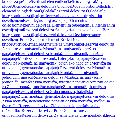
kukice za peškire
Svetlosni elementi
Ručke
Setovi nogara
Magnetne
ploče
Utičnice
Rezervni delovi za Utičnice
Dodatni pribor
Ogledala i
elementi sa ogledalom
Ogledala
Rezervni delovi za Ogledala
Sa
integrisanim osvetljenjem
Rezervni delovi za Sa integrisanim
osvetljenjem
Bez integrisanog osvetljenja
Elementi sa
ogledalom
Rezervni delovi za Elementi sa ogledalom
Sa integrisanim
osvetljenjem
Rezervni delovi za Sa integrisanim osvetljenjem
Bez
integrisanog osvetljenja
Rezervni delovi za Bez integrisanog
osvetljenja
Pribor
Svetlosni elementi
Ručke
Dodatni
pribor
Utičnice
Armature
Armature za umivaonike
Rezervni delovi za
Armature za umivaonike
Montaža na umivaonik, mrežno
napajanje
Rezervni delovi za Montaža na umivaonik, mrežno
napajanje
Montaža na umivaonik, baterijsko napajanje
Rezervni
delovi za Montaža na umivaonik, baterijsko napajanje
Montaža na
umivaonik, generatorsko napajanje
Rezervni delovi za Montaža na
umivaonik, generatorsko napajanje
Montaža na umivaonik,
jednoručni mešači
Rezervni delovi za Montaža na umivaonik,
jednoručni mešači
Zidna montaža, mrežno napajanje
Rezervni delovi
za Zidna montaža, mrežno napajanje
Zidna montaža, baterijsko
napajanje
Rezervni delovi za Zidna montaža, baterijsko
napajanje
Zidna montaža, generatorsko napajanje
Rezervni delovi za
Zidna montaža, generatorsko napajanje
Zidna montaža, mešači sa
dve ručke
Rezervni delovi za Zidna montaža, mešači sa dve
ručke
Pribor
Rezervni delovi za Pribor
Za armature za
umivaonike
Rezervni delovi za Za armature za umivaonike
Priključci