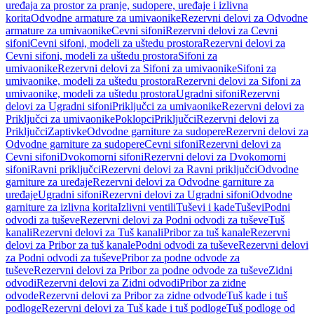
uređaja za prostor za pranje, sudopere, uređaje i izlivna
korita
Odvodne armature za umivaonike
Rezervni delovi za Odvodne
armature za umivaonike
Cevni sifoni
Rezervni delovi za Cevni
sifoni
Cevni sifoni, modeli za uštedu prostora
Rezervni delovi za
Cevni sifoni, modeli za uštedu prostora
Sifoni za
umivaonike
Rezervni delovi za Sifoni za umivaonike
Sifoni za
umivaonike, modeli za uštedu prostora
Rezervni delovi za Sifoni za
umivaonike, modeli za uštedu prostora
Ugradni sifoni
Rezervni
delovi za Ugradni sifoni
Priključci za umivaonike
Rezervni delovi za
Priključci za umivaonike
Poklopci
Priključci
Rezervni delovi za
Priključci
Zaptivke
Odvodne garniture za sudopere
Rezervni delovi za
Odvodne garniture za sudopere
Cevni sifoni
Rezervni delovi za
Cevni sifoni
Dvokomorni sifoni
Rezervni delovi za Dvokomorni
sifoni
Ravni priključci
Rezervni delovi za Ravni priključci
Odvodne
garniture za uređaje
Rezervni delovi za Odvodne garniture za
uređaje
Ugradni sifoni
Rezervni delovi za Ugradni sifoni
Odvodne
garniture za izlivna korita
Izlivni ventili
Tuševi i kade
Tuševi
Podni
odvodi za tuševe
Rezervni delovi za Podni odvodi za tuševe
Tuš
kanali
Rezervni delovi za Tuš kanali
Pribor za tuš kanale
Rezervni
delovi za Pribor za tuš kanale
Podni odvodi za tuševe
Rezervni delovi
za Podni odvodi za tuševe
Pribor za podne odvode za
tuševe
Rezervni delovi za Pribor za podne odvode za tuševe
Zidni
odvodi
Rezervni delovi za Zidni odvodi
Pribor za zidne
odvode
Rezervni delovi za Pribor za zidne odvode
Tuš kade i tuš
podloge
Rezervni delovi za Tuš kade i tuš podloge
Tuš podloge od