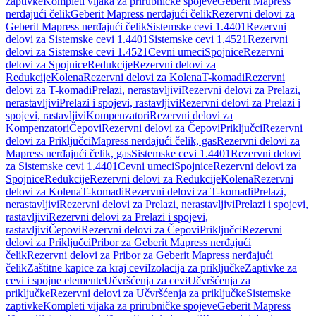
zaptivke
Kompleti vijaka za prirubničke spojeve
Geberit Mapress
nerđajući čelik
Geberit Mapress nerđajući čelik
Rezervni delovi za
Geberit Mapress nerđajući čelik
Sistemske cevi 1.4401
Rezervni
delovi za Sistemske cevi 1.4401
Sistemske cevi 1.4521
Rezervni
delovi za Sistemske cevi 1.4521
Cevni umeci
Spojnice
Rezervni
delovi za Spojnice
Redukcije
Rezervni delovi za
Redukcije
Kolena
Rezervni delovi za Kolena
T-komadi
Rezervni
delovi za T-komadi
Prelazi, nerastavljivi
Rezervni delovi za Prelazi,
nerastavljivi
Prelazi i spojevi, rastavljivi
Rezervni delovi za Prelazi i
spojevi, rastavljivi
Kompenzatori
Rezervni delovi za
Kompenzatori
Čepovi
Rezervni delovi za Čepovi
Priključci
Rezervni
delovi za Priključci
Mapress nerđajući čelik, gas
Rezervni delovi za
Mapress nerđajući čelik, gas
Sistemske cevi 1.4401
Rezervni delovi
za Sistemske cevi 1.4401
Cevni umeci
Spojnice
Rezervni delovi za
Spojnice
Redukcije
Rezervni delovi za Redukcije
Kolena
Rezervni
delovi za Kolena
T-komadi
Rezervni delovi za T-komadi
Prelazi,
nerastavljivi
Rezervni delovi za Prelazi, nerastavljivi
Prelazi i spojevi,
rastavljivi
Rezervni delovi za Prelazi i spojevi,
rastavljivi
Čepovi
Rezervni delovi za Čepovi
Priključci
Rezervni
delovi za Priključci
Pribor za Geberit Mapress nerđajući
čelik
Rezervni delovi za Pribor za Geberit Mapress nerđajući
čelik
Zaštitne kapice za kraj cevi
Izolacija za priključke
Zaptivke za
cevi i spojne elemente
Učvršćenja za cevi
Učvršćenja za
priključke
Rezervni delovi za Učvršćenja za priključke
Sistemske
zaptivke
Kompleti vijaka za prirubničke spojeve
Geberit Mapress