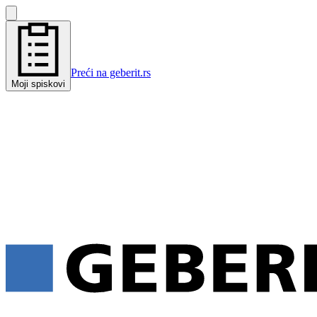
Preći na geberit.rs
Moji spiskovi