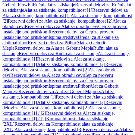
Geberit FlowFit
Ručni alat za stiskanje
Rezervni delovi za Ručni alat
za stiskanje
Alat za stiskanje, kompatibilnost [1]
Rezervni delovi za
Alat za stiskanje, kompatibilnost [1]
Alat za stiskanje, kompatibilnost
[2]
Rezervni delovi za Alat za stiskanje, kompatibilnost [2]
Alat za
obradu cevi
Rezervni delovi za Alat za obradu cevi
Čep za proveru
instalacije pod pritiskom
Rezervni delovi za Čep za proveru
instalacije pod pritiskom
Ispitna sredstva
Uređaj za stiskanje sa
alatima
Pribor
Rezervni delovi za Pribor
Alat za Geberit
Mepla
Rezervni delovi za Alat za Geberit Mepla
Ručni alat za
stiskanje
Rezervni delovi za Ručni alat za stiskanje
Alat za stiskanje,
kompatibilnost [1]
Rezervni delovi za Alat za stiskanje,
kompatibilnost [1]
Alat za stiskanje, kompatibilnost [2]
Rezervni
delovi za Alat za stiskanje, kompatibilnost [2]
Alat za obradu
cevi
Rezervni delovi za Alat za obradu cevi
Čep za proveru
instalacije pod pritiskom
Rezervni delovi za Čep za proveru
instalacije pod pritiskom
Ispitna sredstva
Pribor
Alat za Geberit
Mapress
Rezervni delovi za Alat za Geberit Mapress
Alat za
stiskanje, kompatibilnost [1]
Rezervni delovi za Alat za stiskanje,
kompatibilnost [1]
Alat za stiskanje, kompatibilnost [2]
Rezervni
delovi za Alat za stiskanje, kompatibilnost [2]
Alat za stiskanje,
kompatibilnost [1] / [2]
Rezervni delovi za Alat za stiskanje,
kompatibilnost [1] / [2]
Kompatibilnost alata za stiskanje
[2XL]
Rezervni delovi za Kompatibilnost alata za stiskanje
[2XL]
Alat za stiskanje, kompatibilnost [3]
Rezervni delovi za Alat za
stiskanje, kompatibilnost [3]
Alat za obradu cevi
Rezervni delovi za