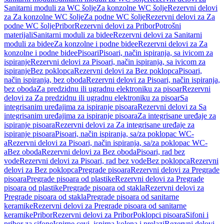
Sanitarni moduli za WC šolje
Za konzolne WC šolje
Rezervni delovi
za Za konzolne WC šolje
Za podne WC šolje
Rezervni delovi za Za
podne WC šolje
Pribor
Rezervni delovi za Pribor
Potrošni
materijali
Sanitarni moduli za bidee
Rezervni delovi za Sanitarni
moduli za bidee
Za konzolne i podne bidee
Rezervni delovi za Za
konzolne i podne bidee
Pisoari
Pisoari, način ispiranja, sa ivicom za
ispiranje
Rezervni delovi za Pisoari, način ispiranja, sa ivicom za
ispiranje
Bez poklopca
Rezervni delovi za Bez poklopca
Pisoari,
način ispiranja, bez oboda
Rezervni delovi za Pisoari, način ispiranja,
bez oboda
Za predzidnu ili ugradnu elektroniku za pisoar
Rezervni
delovi za Za predzidnu ili ugradnu elektroniku za pisoar
Sa
integrisanim uređajima za ispiranje pisoara
Rezervni delovi za Sa
integrisanim uređajima za ispiranje pisoara
Za integrisane uređaje za
ispiranje pisoara
Rezervni delovi za Za integrisane uređaje za
ispiranje pisoara
Pisoari, način ispiranja, sa/za poklopac WC-
a
Rezervni delovi za Pisoari, način ispiranja, sa/za poklopac WC-
a
Bez oboda
Rezervni delovi za Bez oboda
Pisoari, rad bez
vode
Rezervni delovi za Pisoari, rad bez vode
Bez poklopca
Rezervni
delovi za Bez poklopca
Pregrade pisoara
Rezervni delovi za Pregrade
pisoara
Pregrade pisoara od plastike
Rezervni delovi za Pregrade
pisoara od plastike
Pregrade pisoara od stakla
Rezervni delovi za
Pregrade pisoara od stakla
Pregrade pisoara od sanitarne
keramike
Rezervni delovi za Pregrade pisoara od sanitarne
keramike
Pribor
Rezervni delovi za Pribor
Poklopci pisoara
Sifoni i
pribor za sifone
Ispirne cevi, ispirna kolena i prelazi
Rezervni delovi