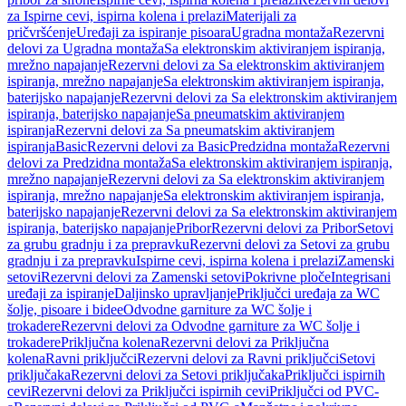
za Ispirne cevi, ispirna kolena i prelazi
Materijali za
pričvršćenje
Uređaji za ispiranje pisoara
Ugradna montaža
Rezervni
delovi za Ugradna montaža
Sa elektronskim aktiviranjem ispiranja,
mrežno napajanje
Rezervni delovi za Sa elektronskim aktiviranjem
ispiranja, mrežno napajanje
Sa elektronskim aktiviranjem ispiranja,
baterijsko napajanje
Rezervni delovi za Sa elektronskim aktiviranjem
ispiranja, baterijsko napajanje
Sa pneumatskim aktiviranjem
ispiranja
Rezervni delovi za Sa pneumatskim aktiviranjem
ispiranja
Basic
Rezervni delovi za Basic
Predzidna montaža
Rezervni
delovi za Predzidna montaža
Sa elektronskim aktiviranjem ispiranja,
mrežno napajanje
Rezervni delovi za Sa elektronskim aktiviranjem
ispiranja, mrežno napajanje
Sa elektronskim aktiviranjem ispiranja,
baterijsko napajanje
Rezervni delovi za Sa elektronskim aktiviranjem
ispiranja, baterijsko napajanje
Pribor
Rezervni delovi za Pribor
Setovi
za grubu gradnju i za prepravku
Rezervni delovi za Setovi za grubu
gradnju i za prepravku
Ispirne cevi, ispirna kolena i prelazi
Zamenski
setovi
Rezervni delovi za Zamenski setovi
Pokrivne ploče
Integrisani
uređaji za ispiranje
Daljinsko upravljanje
Priključci uređaja za WC
šolje, pisoare i bidee
Odvodne garniture za WC šolje i
trokadere
Rezervni delovi za Odvodne garniture za WC šolje i
trokadere
Priključna kolena
Rezervni delovi za Priključna
kolena
Ravni priključci
Rezervni delovi za Ravni priključci
Setovi
priključaka
Rezervni delovi za Setovi priključaka
Priključci ispirnih
cevi
Rezervni delovi za Priključci ispirnih cevi
Priključci od PVC-