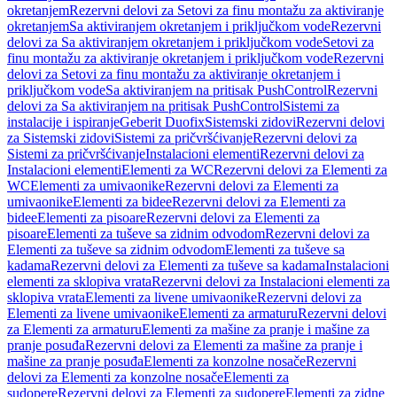
okretanjem
Rezervni delovi za Setovi za finu montažu za aktiviranje
okretanjem
Sa aktiviranjem okretanjem i priključkom vode
Rezervni
delovi za Sa aktiviranjem okretanjem i priključkom vode
Setovi za
finu montažu za aktiviranje okretanjem i priključkom vode
Rezervni
delovi za Setovi za finu montažu za aktiviranje okretanjem i
priključkom vode
Sa aktiviranjem na pritisak PushControl
Rezervni
delovi za Sa aktiviranjem na pritisak PushControl
Sistemi za
instalacije i ispiranje
Geberit Duofix
Sistemski zidovi
Rezervni delovi
za Sistemski zidovi
Sistemi za pričvršćivanje
Rezervni delovi za
Sistemi za pričvršćivanje
Instalacioni elementi
Rezervni delovi za
Instalacioni elementi
Elementi za WC
Rezervni delovi za Elementi za
WC
Elementi za umivaonike
Rezervni delovi za Elementi za
umivaonike
Elementi za bidee
Rezervni delovi za Elementi za
bidee
Elementi za pisoare
Rezervni delovi za Elementi za
pisoare
Elementi za tuševe sa zidnim odvodom
Rezervni delovi za
Elementi za tuševe sa zidnim odvodom
Elementi za tuševe sa
kadama
Rezervni delovi za Elementi za tuševe sa kadama
Instalacioni
elementi za sklopiva vrata
Rezervni delovi za Instalacioni elementi za
sklopiva vrata
Elementi za livene umivaonike
Rezervni delovi za
Elementi za livene umivaonike
Elementi za armaturu
Rezervni delovi
za Elementi za armaturu
Elementi za mašine za pranje i mašine za
pranje posuđa
Rezervni delovi za Elementi za mašine za pranje i
mašine za pranje posuđa
Elementi za konzolne nosače
Rezervni
delovi za Elementi za konzolne nosače
Elementi za
sudopere
Rezervni delovi za Elementi za sudopere
Elementi za zidne