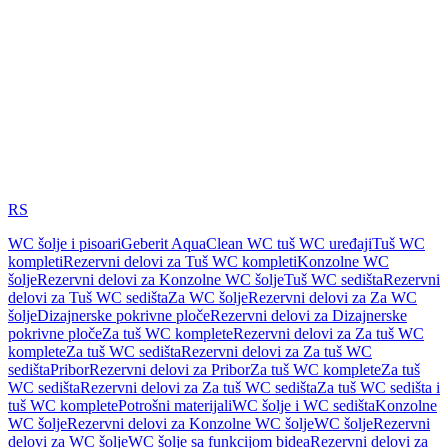
RS
WC šolje i pisoari
Geberit AquaClean WC tuš WC uređaji
Tuš WC
kompleti
Rezervni delovi za Tuš WC kompleti
Konzolne WC
šolje
Rezervni delovi za Konzolne WC šolje
Tuš WC sedišta
Rezervni
delovi za Tuš WC sedišta
Za WC šolje
Rezervni delovi za Za WC
šolje
Dizajnerske pokrivne ploče
Rezervni delovi za Dizajnerske
pokrivne ploče
Za tuš WC komplete
Rezervni delovi za Za tuš WC
komplete
Za tuš WC sedišta
Rezervni delovi za Za tuš WC
sedišta
Pribor
Rezervni delovi za Pribor
Za tuš WC komplete
Za tuš
WC sedišta
Rezervni delovi za Za tuš WC sedišta
Za tuš WC sedišta i
tuš WC komplete
Potrošni materijali
WC šolje i WC sedišta
Konzolne
WC šolje
Rezervni delovi za Konzolne WC šolje
WC šolje
Rezervni
delovi za WC šolje
WC šolje sa funkcijom bidea
Rezervni delovi za