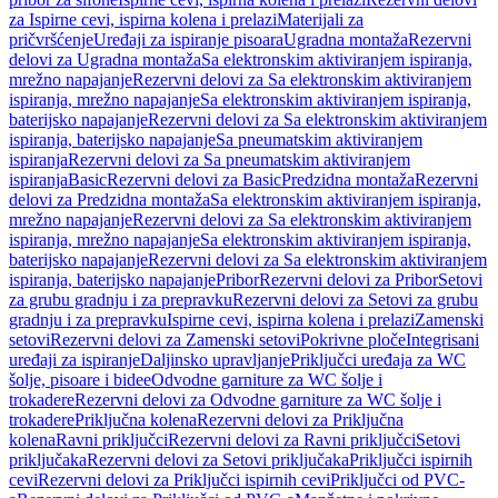
za Ispirne cevi, ispirna kolena i prelazi
Materijali za
pričvršćenje
Uređaji za ispiranje pisoara
Ugradna montaža
Rezervni
delovi za Ugradna montaža
Sa elektronskim aktiviranjem ispiranja,
mrežno napajanje
Rezervni delovi za Sa elektronskim aktiviranjem
ispiranja, mrežno napajanje
Sa elektronskim aktiviranjem ispiranja,
baterijsko napajanje
Rezervni delovi za Sa elektronskim aktiviranjem
ispiranja, baterijsko napajanje
Sa pneumatskim aktiviranjem
ispiranja
Rezervni delovi za Sa pneumatskim aktiviranjem
ispiranja
Basic
Rezervni delovi za Basic
Predzidna montaža
Rezervni
delovi za Predzidna montaža
Sa elektronskim aktiviranjem ispiranja,
mrežno napajanje
Rezervni delovi za Sa elektronskim aktiviranjem
ispiranja, mrežno napajanje
Sa elektronskim aktiviranjem ispiranja,
baterijsko napajanje
Rezervni delovi za Sa elektronskim aktiviranjem
ispiranja, baterijsko napajanje
Pribor
Rezervni delovi za Pribor
Setovi
za grubu gradnju i za prepravku
Rezervni delovi za Setovi za grubu
gradnju i za prepravku
Ispirne cevi, ispirna kolena i prelazi
Zamenski
setovi
Rezervni delovi za Zamenski setovi
Pokrivne ploče
Integrisani
uređaji za ispiranje
Daljinsko upravljanje
Priključci uređaja za WC
šolje, pisoare i bidee
Odvodne garniture za WC šolje i
trokadere
Rezervni delovi za Odvodne garniture za WC šolje i
trokadere
Priključna kolena
Rezervni delovi za Priključna
kolena
Ravni priključci
Rezervni delovi za Ravni priključci
Setovi
priključaka
Rezervni delovi za Setovi priključaka
Priključci ispirnih
cevi
Rezervni delovi za Priključci ispirnih cevi
Priključci od PVC-