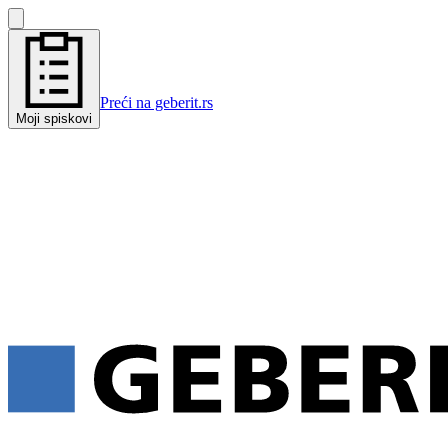
Preći na geberit.rs
Moji spiskovi