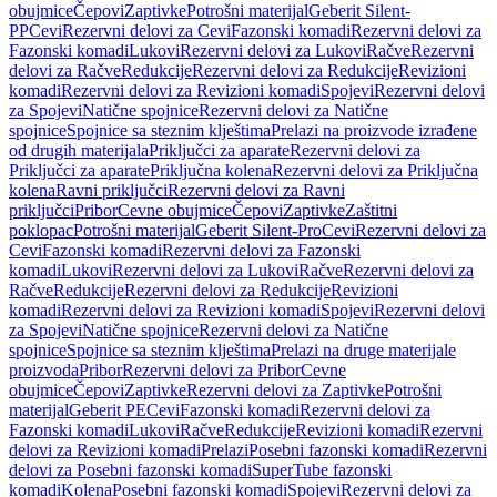
obujmice
Čepovi
Zaptivke
Potrošni materijal
Geberit Silent-
PP
Cevi
Rezervni delovi za Cevi
Fazonski komadi
Rezervni delovi za
Fazonski komadi
Lukovi
Rezervni delovi za Lukovi
Račve
Rezervni
delovi za Račve
Redukcije
Rezervni delovi za Redukcije
Revizioni
komadi
Rezervni delovi za Revizioni komadi
Spojevi
Rezervni delovi
za Spojevi
Natične spojnice
Rezervni delovi za Natične
spojnice
Spojnice sa steznim klještima
Prelazi na proizvode izrađene
od drugih materijala
Priključci za aparate
Rezervni delovi za
Priključci za aparate
Priključna kolena
Rezervni delovi za Priključna
kolena
Ravni priključci
Rezervni delovi za Ravni
priključci
Pribor
Cevne obujmice
Čepovi
Zaptivke
Zaštitni
poklopac
Potrošni materijal
Geberit Silent-Pro
Cevi
Rezervni delovi za
Cevi
Fazonski komadi
Rezervni delovi za Fazonski
komadi
Lukovi
Rezervni delovi za Lukovi
Račve
Rezervni delovi za
Račve
Redukcije
Rezervni delovi za Redukcije
Revizioni
komadi
Rezervni delovi za Revizioni komadi
Spojevi
Rezervni delovi
za Spojevi
Natične spojnice
Rezervni delovi za Natične
spojnice
Spojnice sa steznim klještima
Prelazi na druge materijale
proizvoda
Pribor
Rezervni delovi za Pribor
Cevne
obujmice
Čepovi
Zaptivke
Rezervni delovi za Zaptivke
Potrošni
materijal
Geberit PE
Cevi
Fazonski komadi
Rezervni delovi za
Fazonski komadi
Lukovi
Račve
Redukcije
Revizioni komadi
Rezervni
delovi za Revizioni komadi
Prelazi
Posebni fazonski komadi
Rezervni
delovi za Posebni fazonski komadi
SuperTube fazonski
komadi
Kolena
Posebni fazonski komadi
Spojevi
Rezervni delovi za