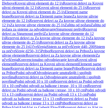
žljebove
Krovni ulivni elementi do 12 l/s
Rezervni delovi za Krovni
ulivni elementi do 12 l/s
Krovni ulivni elementi do 25 l/s
Rezervni
delovi za Krovni ulivni elementi do 25 l/s
Elementi parne
brane
Rezervni delovi za Elementi parne brane
Za krovne ulivne
elemente do 12 l/s
Rezervni delovi za Za krovne ulivne elemente do
12 l/s
Za krovne ulivne elemente do 25 l/s
Zaštita od požara
Zaštita od
požara za sisteme za odvodnjavanje
Sigurnosni prelivi
Rezervni
delovi za Sigurnosni prelivi
Za krovne ulivne elemente do 12
l/s
Rezervni delovi za Za krovne ulivne elemente do 12 l/s
Za krovne
ulivne elemente do 25 l/s
Rezervni delovi za Za krovne ulivne
elemente do 25 l/s
Učvršćenja
Sistem za pričvršćenje d40–200
Sistem
za pričvršćenje d250–315
Pribor
Rezervni delovi za Pribor
Za krovne
ulivne elemente
Rezervni delovi za Za krovne ulivne elemente
Za
učvršćenja
Konvencionalno odvodnjavanje krova
Krovni ulivni
elementi
Rezervni delovi za Krovni ulivni elementi
Elementi parne
brane
Rezervni delovi za Elementi parne brane
Pribor
Rezervni delovi
za Pribor
Podni odvod
Odvodnjavanje unutrašnjih i spoljnih
površina
Rezervni delovi za Odvodnjavanje unutrašnjih i spoljnih
površina
Podni odvodi 10 x 10 cm
Rezervni delovi za Podni odvodi
10 x 10 cm
Podni odvodi za balkone i terase, 10 x 10 cm
Rezervni
delovi za Podni odvodi za balkone i terase, 10 x 10 cm
Podni odvodi
13 x 13 cm
Rezervni delovi za Podni odvodi 13 x 13 cm
Podni
odvodi za balkone i terase 13 x 13 cm
Rezervni delovi za Podni
odvodi za balkone i terase 13 x 13 cm
Pribor
Rezervni delovi za
Pribor
Alati
Alati
Alat za Geberit FlowFit
Rezervni delovi za Alat za