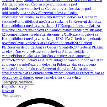
Alat za obradu cevi
Čep za proveru instalacije pod
pritiskom
Rezervni delovi za Čep za proveru instalacije pod
pritiskom
Ispitna sredstva
Rezervni delovi za Ispitna
sredstva
Pribor
Uređaji za stiskanje
Rezervni delovi za Uređaji za
stiskanje
Kompatibilnost uređaja za stiskanje [1]
Rezervni delovi za
Kompatibilnost uređaja za stiskanje [1]
Kompatibilnost uređaja za
stiskanje [2]
Rezervni delovi za Kompatibilnost uređaja za stiskanje
[2]
Kompatibilnost uređaja za stiskanje [2XL]
Rezervni delovi za
Kompatibilnost uređaja za stiskanje [2XL]
Za Geberit temperiranje
površine
Cevna vretena
Alat za Geberit Silent-db20 / Geberit
PE
Rezervni delovi za Alat za Geberit Silent-db20 / Geberit PE
Alat
za električno varenje
Rezervni delovi za Alat za električno
varenje
Pribor za alat za električno varenje
Alat za autogeno
varenje
Rezervni delovi za Alat za autogeno varenje
Pribor za alat za
autogeno varenje
Rezervni delovi za Pribor za alat za autogeno
varenje
Alat za obradu cevi
Rezervni delovi za Alat za obradu
cevi
Pribor za alat za obradu cevi
Rezervni delovi za Pribor za alat za
obradu cevi
Daljinsko upravljanje
Daljinski upravljači
Kategorije proizvoda
Kupatilske serije
Novosti