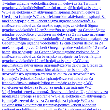
Twinline ugradne vodokotliće
Rezervni delovi za Za Twinline
ugradne vodokotliće
Pribor
Potrošni materijali
Uređaji za ispiranje
WC-a sa elektronskim aktiviranjem ispiranja
Rezervni delovi za
Uređaji za ispiranje WC-a sa elektronskim aktiviranjem ispiranja
Za
mrežno napajanje, za Geberit Sigma ugradne vodokotliće 12
cm
Rezervni delovi za Za mrežno napajanje, za Geberit Sigma
ugradne vodokotliće 12 cm
Za mrežno napajanje, za Geberit Sigma
ugradne vodokotliće 8 cm
Rezervni delovi za Za mrežno napajanje,
za Geberit Sigma ugradne vodokotliće 8 cm
Za mrežno napajanje, za
Geberit Omega ugradne vodokotliće 12 cm
Rezervni delovi za Za
mrežno napajanje, za Geberit Omega ugradne vodokotliće 12 cm
Za
baterijsko napajanje, za Geberit Sigma ugradne vodokotliće 12
cm
Rezervni delovi za Za baterijsko napajanje, za Geberit Sigma
ugradne vodokotliće 12 cm
Uređaji za ispiranje WC-a sa
pneumatskim aktiviranjem ispiranja
Rezervni delovi za Uređaji za
ispiranje WC-a sa pneumatskim aktiviranjem ispiranja
Za
dvokoličinsko ispiranje
Rezervni delovi za Za dvokoličinsko
ispiranje
Za jednokoličinsko ispiranje
Rezervni delovi za Za
jednokoličinsko ispiranje
Pribor za uređaje za ispiranje WC
šolje
Rezervni delovi za Pribor za uređaje za ispiranje WC
šolje
Ugradni setovi za montažu
Rezervni delovi za Ugradni setovi za
montažu
Za uređaje za ispiranje WC-a sa elektronskim aktiviranjem
ispiranja
Rezervni delovi za Za uređaje za ispiranje WC-a sa
elektronskim aktiviranjem ispiranja
Spojnice
Geberit Monolith
sanitarni moduli
Sanitarni moduli za WC šolje
Rezervni delovi za