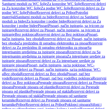
Sanitarni moduli za WC šolje
Za konzolne WC šolje
Rezervni delovi
za Za konzolne WC šolje
Za podne WC šolje
Rezervni delovi za Za
podne WC šolje
Pribor
Rezervni delovi za Pribor
Potrošni
materijali
Sanitarni moduli za bidee
Rezervni delovi za Sanitarni
moduli za bidee
Za konzolne i podne bidee
Rezervni delovi za Za
konzolne i podne bidee
Pisoari
Pisoari, način ispiranja, sa ivicom za
ispiranje
Rezervni delovi za Pisoari, način ispiranja, sa ivicom za
ispiranje
Bez poklopca
Rezervni delovi za Bez poklopca
Pisoari,
način ispiranja, bez oboda
Rezervni delovi za Pisoari, način ispiranja,
bez oboda
Za predzidnu ili ugradnu elektroniku za pisoar
Rezervni
delovi za Za predzidnu ili ugradnu elektroniku za pisoar
Sa
integrisanim uređajima za ispiranje pisoara
Rezervni delovi za Sa
integrisanim uređajima za ispiranje pisoara
Za integrisane uređaje za
ispiranje pisoara
Rezervni delovi za Za integrisane uređaje za
ispiranje pisoara
Pisoari, način ispiranja, sa/za poklopac WC-
a
Rezervni delovi za Pisoari, način ispiranja, sa/za poklopac WC-
a
Bez oboda
Rezervni delovi za Bez oboda
Pisoari, rad bez
vode
Rezervni delovi za Pisoari, rad bez vode
Bez poklopca
Rezervni
delovi za Bez poklopca
Pregrade pisoara
Rezervni delovi za Pregrade
pisoara
Pregrade pisoara od plastike
Rezervni delovi za Pregrade
pisoara od plastike
Pregrade pisoara od stakla
Rezervni delovi za
Pregrade pisoara od stakla
Pregrade pisoara od sanitarne
keramike
Rezervni delovi za Pregrade pisoara od sanitarne
keramike
Pribor
Rezervni delovi za Pribor
Poklopci pisoara
Sifoni i
pribor za sifone
Ispirne cevi, ispirna kolena i prelazi
Rezervni delovi