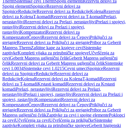
Therm
Sistemske cevi Therm
Spojni elementi
Rezervni delovi za
Spojni elementi
Spojnice
Rezervni delovi za
Spojnice
Redukcije
Rezervni delovi za Redukcije
Kolena
Rezervni
delovi za Kolena
T-komadi
Rezervni delovi za T-komadi
Prelazi,
nerastavljivi
Rezervni delovi za Prelazi, nerastavljivi
Prelazi i spojevi,
rastavljivi
Rezervni delovi za Prelazi i spojevi,
rastavljivi
Kompenzatori
Rezervni delovi za
Kompenzatori
Čepovi
Rezervni delovi za Čepovi
Priključci za
grejanje
Rezervni delovi za Priključci za grejanje
Pribor za Geberit
Mapress Therm
Zaštitne kape za krajeve cevi
Sistemske
zaptivke
Kompleti vijaka za prirubničke spojeve
Učvršćenja za
cevi
Geberit Mapress ugljenični čelik
Geberit Mapress ugljenični
čelik
Rezervni delovi za Geberit Mapress ugljenični čelik
Sistemske
cevi 1.0034
Sistemske cevi 1.0215
Cevni umeci
Spojnice
Rezervni
delovi za Spojnice
Redukcije
Rezervni delovi za
Redukcije
Kolena
Rezervni delovi za Kolena
T-komadi
Rezervni
delovi za T-komadi
Krstasti komadi
Rezervni delovi za Krstasti
komadi
Prelazi, nerastavljivi
Rezervni delovi za Prelazi,
nerastavljivi
Prelazi i spojevi, rastavljivi
Rezervni delovi za Prelazi i
spojevi, rastavljivi
Kompenzatori
Rezervni delovi za
Kompenzatori
Čepovi
Rezervni delovi za Čepovi
Priključci za
grejanje
Rezervni delovi za Priključci za grejanje
Pribor za Geberit
Mapress ugljenični čelik
Zaptivke za cevi i spojne elemente
Poklopci
za cevi
Učvršćenja za cevi
Učvršćenja za priključke
Sistemske
zaptivke
Kompleti vijaka za prirubničke spojeve
Geberit higijenski