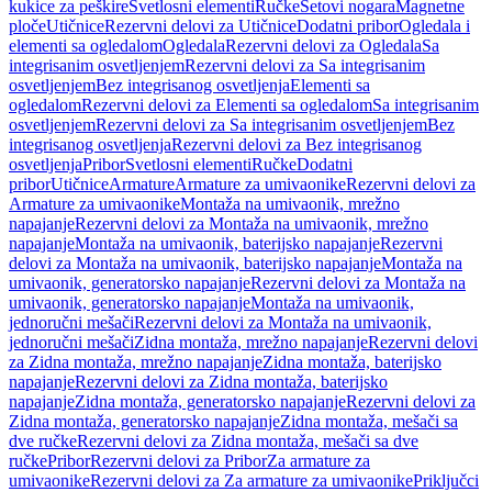
kukice za peškire
Svetlosni elementi
Ručke
Setovi nogara
Magnetne
ploče
Utičnice
Rezervni delovi za Utičnice
Dodatni pribor
Ogledala i
elementi sa ogledalom
Ogledala
Rezervni delovi za Ogledala
Sa
integrisanim osvetljenjem
Rezervni delovi za Sa integrisanim
osvetljenjem
Bez integrisanog osvetljenja
Elementi sa
ogledalom
Rezervni delovi za Elementi sa ogledalom
Sa integrisanim
osvetljenjem
Rezervni delovi za Sa integrisanim osvetljenjem
Bez
integrisanog osvetljenja
Rezervni delovi za Bez integrisanog
osvetljenja
Pribor
Svetlosni elementi
Ručke
Dodatni
pribor
Utičnice
Armature
Armature za umivaonike
Rezervni delovi za
Armature za umivaonike
Montaža na umivaonik, mrežno
napajanje
Rezervni delovi za Montaža na umivaonik, mrežno
napajanje
Montaža na umivaonik, baterijsko napajanje
Rezervni
delovi za Montaža na umivaonik, baterijsko napajanje
Montaža na
umivaonik, generatorsko napajanje
Rezervni delovi za Montaža na
umivaonik, generatorsko napajanje
Montaža na umivaonik,
jednoručni mešači
Rezervni delovi za Montaža na umivaonik,
jednoručni mešači
Zidna montaža, mrežno napajanje
Rezervni delovi
za Zidna montaža, mrežno napajanje
Zidna montaža, baterijsko
napajanje
Rezervni delovi za Zidna montaža, baterijsko
napajanje
Zidna montaža, generatorsko napajanje
Rezervni delovi za
Zidna montaža, generatorsko napajanje
Zidna montaža, mešači sa
dve ručke
Rezervni delovi za Zidna montaža, mešači sa dve
ručke
Pribor
Rezervni delovi za Pribor
Za armature za
umivaonike
Rezervni delovi za Za armature za umivaonike
Priključci