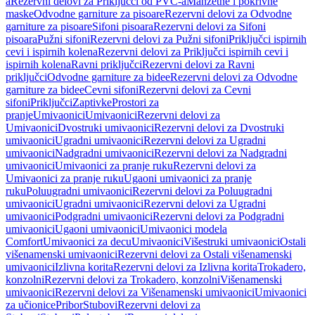
a
Rezervni delovi za Priključci od PVC-a
Manžetne i pokrivne
maske
Odvodne garniture za pisoare
Rezervni delovi za Odvodne
garniture za pisoare
Sifoni pisoara
Rezervni delovi za Sifoni
pisoara
Pužni sifoni
Rezervni delovi za Pužni sifoni
Priključci ispirnih
cevi i ispirnih kolena
Rezervni delovi za Priključci ispirnih cevi i
ispirnih kolena
Ravni priključci
Rezervni delovi za Ravni
priključci
Odvodne garniture za bidee
Rezervni delovi za Odvodne
garniture za bidee
Cevni sifoni
Rezervni delovi za Cevni
sifoni
Priključci
Zaptivke
Prostori za
pranje
Umivaonici
Umivaonici
Rezervni delovi za
Umivaonici
Dvostruki umivaonici
Rezervni delovi za Dvostruki
umivaonici
Ugradni umivaonici
Rezervni delovi za Ugradni
umivaonici
Nadgradni umivaonici
Rezervni delovi za Nadgradni
umivaonici
Umivaonici za pranje ruku
Rezervni delovi za
Umivaonici za pranje ruku
Ugaoni umivaonici za pranje
ruku
Poluugradni umivaonici
Rezervni delovi za Poluugradni
umivaonici
Ugradni umivaonici
Rezervni delovi za Ugradni
umivaonici
Podgradni umivaonici
Rezervni delovi za Podgradni
umivaonici
Ugaoni umivaonici
Umivaonici modela
Comfort
Umivaonici za decu
Umivaonici
Višestruki umivaonici
Ostali
višenamenski umivaonici
Rezervni delovi za Ostali višenamenski
umivaonici
Izlivna korita
Rezervni delovi za Izlivna korita
Trokadero,
konzolni
Rezervni delovi za Trokadero, konzolni
Višenamenski
umivaonici
Rezervni delovi za Višenamenski umivaonici
Umivaonici
za učionice
Pribor
Stubovi
Rezervni delovi za