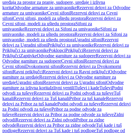
uređaja za prostor za pranje, sudopere, uređaje i izlivna
korita
Odvodne armature za umivaonike
Rezervni delovi za Odvodne
armature za umivaonike
Cevni sifoni
Rezervni delovi za Cevni
sifoni
Cevni sifoni, modeli za uštedu prostora
Rezervni delovi za
Cevni sifoni, modeli za uštedu prostora
Sifoni za
umivaonike
Rezervni delovi za Sifoni za umivaonike
Sifoni za
umivaonike, modeli za uštedu prostora
Rezervni delovi za Sifoni za
umivaonike, modeli za uštedu prostora
Ugradni sifoni
Rezervni
delovi za Ugradni sifoni
Priključci za umivaonike
Rezervni delovi za
Priključci za umivaonike
Poklopci
Priključci
Rezervni delovi za
Priključci
Zaptivke
Odvodne garniture za sudopere
Rezervni delovi za
Odvodne garniture za sudopere
Cevni sifoni
Rezervni delovi za
Cevni sifoni
Dvokomorni sifoni
Rezervni delovi za Dvokomorni
sifoni
Ravni priključci
Rezervni delovi za Ravni priključci
Odvodne
garniture za uređaje
Rezervni delovi za Odvodne garniture za
uređaje
Ugradni sifoni
Rezervni delovi za Ugradni sifoni
Odvodne
garniture za izlivna korita
Izlivni ventili
Tuševi i kade
Tuševi
Podni
odvodi za tuševe
Rezervni delovi za Podni odvodi za tuševe
Tuš
kanali
Rezervni delovi za Tuš kanali
Pribor za tuš kanale
Rezervni
delovi za Pribor za tuš kanale
Podni odvodi za tuševe
Rezervni delovi
za Podni odvodi za tuševe
Pribor za podne odvode za
tuševe
Rezervni delovi za Pribor za podne odvode za tuševe
Zidni
odvodi
Rezervni delovi za Zidni odvodi
Pribor za zidne
odvode
Rezervni delovi za Pribor za zidne odvode
Tuš kade i tuš
podloge
Rezervni delovi za Tuš kade i tuš podloge
Tuš podloge od