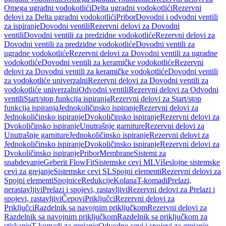
Omega ugradni vodokotlići
Delta ugradni vodokotlići
Rezervni
delovi za Delta ugradni vodokotlići
Pribor
Dovodni i odvodni ventili
za ispiranje
Dovodni ventili
Rezervni delovi za Dovodni
ventili
Dovodni ventili za predzidne vodokotliće
Rezervni delovi za
Dovodni ventili za predzidne vodokotliće
Dovodni ventili za
ugradne vodokotliće
Rezervni delovi za Dovodni ventili za ugradne
vodokotliće
Dovodni ventili za keramičke vodokotliće
Rezervni
delovi za Dovodni ventili za keramičke vodokotliće
Dovodni ventili
za vodokotliće univerzalni
Rezervni delovi za Dovodni ventili za
vodokotliće univerzalni
Odvodni ventili
Rezervni delovi za Odvodni
ventili
Start/stop funkcija ispiranja
Rezervni delovi za Start/stop
funkcija ispiranja
Jednokoličinsko ispiranje
Rezervni delovi za
Jednokoličinsko ispiranje
Dvokoličinsko ispiranje
Rezervni delovi za
Dvokoličinsko ispiranje
Unutrašnje garniture
Rezervni delovi za
Unutrašnje garniture
Jednokoličinsko ispiranje
Rezervni delovi za
Jednokoličinsko ispiranje
Dvokoličinsko ispiranje
Rezervni delovi za
Dvokoličinsko ispiranje
Pribor
Membrane
Sistemi za
snabdevanje
Geberit FlowFit
Sistemske cevi ML
Višeslojne sistemske
cevi za grejanje
Sistemske cevi SL
Spojni elementi
Rezervni delovi za
Spojni elementi
Spojnice
Redukcije
Kolana
T-komadi
Prelazi,
nerastavljivi
Prelazi i spojevi, rastavljivi
Rezervni delovi za Prelazi i
spojevi, rastavljivi
Čepovi
Priključci
Rezervni delovi za
Priključci
Razdelnik sa navojnim priključkom
Rezervni delovi za
Razdelnik sa navojnim priključkom
Razdelnik sa priključkom za
stiskanje
T-komadi za grejanje
Odvodne cevi i spojevi za grejanje,