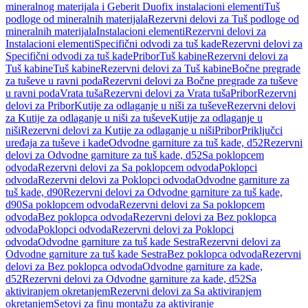
mineralnog materijala i Geberit Duofix instalacioni elementi
Tuš
podloge od mineralnih materijala
Rezervni delovi za Tuš podloge od
mineralnih materijala
Instalacioni elementi
Rezervni delovi za
Instalacioni elementi
Specifični odvodi za tuš kade
Rezervni delovi za
Specifični odvodi za tuš kade
Pribor
Tuš kabine
Rezervni delovi za
Tuš kabine
Tuš kabine
Rezervni delovi za Tuš kabine
Bočne pregrade
za tuševe u ravni poda
Rezervni delovi za Bočne pregrade za tuševe
u ravni poda
Vrata tuša
Rezervni delovi za Vrata tuša
Pribor
Rezervni
delovi za Pribor
Kutije za odlaganje u niši za tuševe
Rezervni delovi
za Kutije za odlaganje u niši za tuševe
Kutije za odlaganje u
niši
Rezervni delovi za Kutije za odlaganje u niši
Pribor
Priključci
uređaja za tuševe i kade
Odvodne garniture za tuš kade, d52
Rezervni
delovi za Odvodne garniture za tuš kade, d52
Sa poklopcem
odvoda
Rezervni delovi za Sa poklopcem odvoda
Poklopci
odvoda
Rezervni delovi za Poklopci odvoda
Odvodne garniture za
tuš kade, d90
Rezervni delovi za Odvodne garniture za tuš kade,
d90
Sa poklopcem odvoda
Rezervni delovi za Sa poklopcem
odvoda
Bez poklopca odvoda
Rezervni delovi za Bez poklopca
odvoda
Poklopci odvoda
Rezervni delovi za Poklopci
odvoda
Odvodne garniture za tuš kade Sestra
Rezervni delovi za
Odvodne garniture za tuš kade Sestra
Bez poklopca odvoda
Rezervni
delovi za Bez poklopca odvoda
Odvodne garniture za kade,
d52
Rezervni delovi za Odvodne garniture za kade, d52
Sa
aktiviranjem okretanjem
Rezervni delovi za Sa aktiviranjem
okretanjem
Setovi za finu montažu za aktiviranje