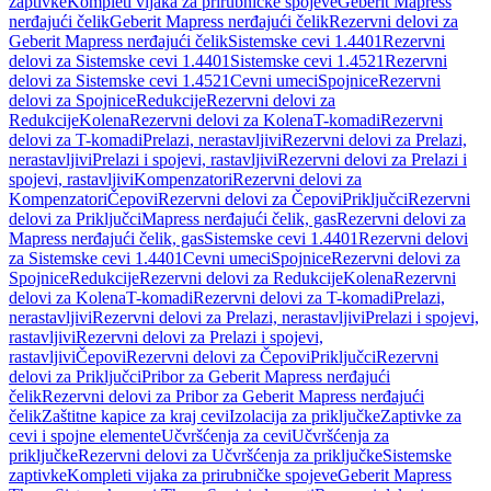
zaptivke
Kompleti vijaka za prirubničke spojeve
Geberit Mapress
nerđajući čelik
Geberit Mapress nerđajući čelik
Rezervni delovi za
Geberit Mapress nerđajući čelik
Sistemske cevi 1.4401
Rezervni
delovi za Sistemske cevi 1.4401
Sistemske cevi 1.4521
Rezervni
delovi za Sistemske cevi 1.4521
Cevni umeci
Spojnice
Rezervni
delovi za Spojnice
Redukcije
Rezervni delovi za
Redukcije
Kolena
Rezervni delovi za Kolena
T-komadi
Rezervni
delovi za T-komadi
Prelazi, nerastavljivi
Rezervni delovi za Prelazi,
nerastavljivi
Prelazi i spojevi, rastavljivi
Rezervni delovi za Prelazi i
spojevi, rastavljivi
Kompenzatori
Rezervni delovi za
Kompenzatori
Čepovi
Rezervni delovi za Čepovi
Priključci
Rezervni
delovi za Priključci
Mapress nerđajući čelik, gas
Rezervni delovi za
Mapress nerđajući čelik, gas
Sistemske cevi 1.4401
Rezervni delovi
za Sistemske cevi 1.4401
Cevni umeci
Spojnice
Rezervni delovi za
Spojnice
Redukcije
Rezervni delovi za Redukcije
Kolena
Rezervni
delovi za Kolena
T-komadi
Rezervni delovi za T-komadi
Prelazi,
nerastavljivi
Rezervni delovi za Prelazi, nerastavljivi
Prelazi i spojevi,
rastavljivi
Rezervni delovi za Prelazi i spojevi,
rastavljivi
Čepovi
Rezervni delovi za Čepovi
Priključci
Rezervni
delovi za Priključci
Pribor za Geberit Mapress nerđajući
čelik
Rezervni delovi za Pribor za Geberit Mapress nerđajući
čelik
Zaštitne kapice za kraj cevi
Izolacija za priključke
Zaptivke za
cevi i spojne elemente
Učvršćenja za cevi
Učvršćenja za
priključke
Rezervni delovi za Učvršćenja za priključke
Sistemske
zaptivke
Kompleti vijaka za prirubničke spojeve
Geberit Mapress