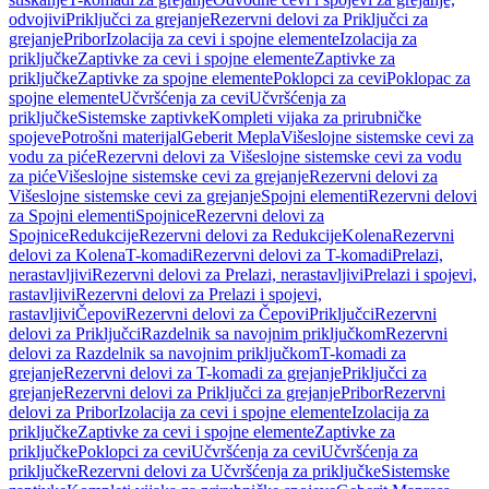
odvojivi
Priključci za grejanje
Rezervni delovi za Priključci za
grejanje
Pribor
Izolacija za cevi i spojne elemente
Izolacija za
priključke
Zaptivke za cevi i spojne elemente
Zaptivke za
priključke
Zaptivke za spojne elemente
Poklopci za cevi
Poklopac za
spojne elemente
Učvršćenja za cevi
Učvršćenja za
priključke
Sistemske zaptivke
Kompleti vijaka za prirubničke
spojeve
Potrošni materijal
Geberit Mepla
Višeslojne sistemske cevi za
vodu za piće
Rezervni delovi za Višeslojne sistemske cevi za vodu
za piće
Višeslojne sistemske cevi za grejanje
Rezervni delovi za
Višeslojne sistemske cevi za grejanje
Spojni elementi
Rezervni delovi
za Spojni elementi
Spojnice
Rezervni delovi za
Spojnice
Redukcije
Rezervni delovi za Redukcije
Kolena
Rezervni
delovi za Kolena
T-komadi
Rezervni delovi za T-komadi
Prelazi,
nerastavljivi
Rezervni delovi za Prelazi, nerastavljivi
Prelazi i spojevi,
rastavljivi
Rezervni delovi za Prelazi i spojevi,
rastavljivi
Čepovi
Rezervni delovi za Čepovi
Priključci
Rezervni
delovi za Priključci
Razdelnik sa navojnim priključkom
Rezervni
delovi za Razdelnik sa navojnim priključkom
T-komadi za
grejanje
Rezervni delovi za T-komadi za grejanje
Priključci za
grejanje
Rezervni delovi za Priključci za grejanje
Pribor
Rezervni
delovi za Pribor
Izolacija za cevi i spojne elemente
Izolacija za
priključke
Zaptivke za cevi i spojne elemente
Zaptivke za
priključke
Poklopci za cevi
Učvršćenja za cevi
Učvršćenja za
priključke
Rezervni delovi za Učvršćenja za priključke
Sistemske