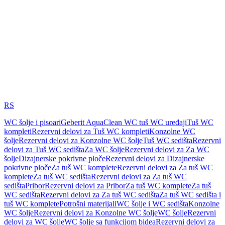
RS
WC šolje i pisoari
Geberit AquaClean WC tuš WC uređaji
Tuš WC
kompleti
Rezervni delovi za Tuš WC kompleti
Konzolne WC
šolje
Rezervni delovi za Konzolne WC šolje
Tuš WC sedišta
Rezervni
delovi za Tuš WC sedišta
Za WC šolje
Rezervni delovi za Za WC
šolje
Dizajnerske pokrivne ploče
Rezervni delovi za Dizajnerske
pokrivne ploče
Za tuš WC komplete
Rezervni delovi za Za tuš WC
komplete
Za tuš WC sedišta
Rezervni delovi za Za tuš WC
sedišta
Pribor
Rezervni delovi za Pribor
Za tuš WC komplete
Za tuš
WC sedišta
Rezervni delovi za Za tuš WC sedišta
Za tuš WC sedišta i
tuš WC komplete
Potrošni materijali
WC šolje i WC sedišta
Konzolne
WC šolje
Rezervni delovi za Konzolne WC šolje
WC šolje
Rezervni
delovi za WC šolje
WC šolje sa funkcijom bidea
Rezervni delovi za