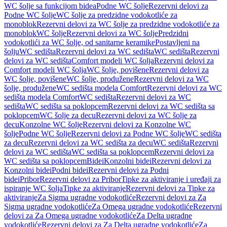
WC šolje sa funkcijom bidea
Podne WC šolje
Rezervni delovi za
Podne WC šolje
WC šolje za predzidne vodokotliće za
monoblok
Rezervni delovi za WC šolje za predzidne vodokotliće za
monoblok
WC šolje
Rezervni delovi za WC šolje
Predzidni
vodokotlići za WC šolje, od sanitarne keramike
Postavljeni na
šolju
WC sedišta
Rezervni delovi za WC sedišta
WC sedišta
Rezervni
delovi za WC sedišta
Comfort modeli WC šolja
Rezervni delovi za
Comfort modeli WC šolja
WC šolje, povišene
Rezervni delovi za
WC šolje, povišene
WC šolje, produžene
Rezervni delovi za WC
šolje, produžene
WC sedišta modela Comfort
Rezervni delovi za WC
sedišta modela Comfort
WC sedišta
Rezervni delovi za WC
sedišta
WC sedišta sa poklopcem
Rezervni delovi za WC sedišta sa
poklopcem
WC šolje za decu
Rezervni delovi za WC šolje za
decu
Konzolne WC šolje
Rezervni delovi za Konzolne WC
šolje
Podne WC šolje
Rezervni delovi za Podne WC šolje
WC sedišta
za decu
Rezervni delovi za WC sedišta za decu
WC sedišta
Rezervni
delovi za WC sedišta
WC sedišta sa poklopcem
Rezervni delovi za
WC sedišta sa poklopcem
Bidei
Konzolni bidei
Rezervni delovi za
Konzolni bidei
Podni bidei
Rezervni delovi za Podni
bidei
Pribor
Rezervni delovi za Pribor
Tipke za aktiviranje i uređaji za
ispiranje WC šolja
Tipke za aktiviranje
Rezervni delovi za Tipke za
aktiviranje
Za Sigma ugradne vodokotliće
Rezervni delovi za Za
Sigma ugradne vodokotliće
Za Omega ugradne vodokotliće
Rezervni
delovi za Za Omega ugradne vodokotliće
Za Delta ugradne
vodokotliće
Rezervni delovi za Za Delta ugradne vodokotliće
Za