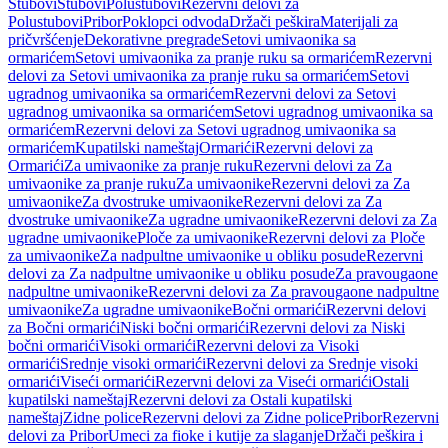
Stubovi
Stubovi
Polustubovi
Rezervni delovi za
Polustubovi
Pribor
Poklopci odvoda
Držači peškira
Materijali za
pričvršćenje
Dekorativne pregrade
Setovi umivaonika sa
ormarićem
Setovi umivaonika za pranje ruku sa ormarićem
Rezervni
delovi za Setovi umivaonika za pranje ruku sa ormarićem
Setovi
ugradnog umivaonika sa ormarićem
Rezervni delovi za Setovi
ugradnog umivaonika sa ormarićem
Setovi ugradnog umivaonika sa
ormarićem
Rezervni delovi za Setovi ugradnog umivaonika sa
ormarićem
Kupatilski nameštaj
Ormarići
Rezervni delovi za
Ormarići
Za umivaonike za pranje ruku
Rezervni delovi za Za
umivaonike za pranje ruku
Za umivaonike
Rezervni delovi za Za
umivaonike
Za dvostruke umivaonike
Rezervni delovi za Za
dvostruke umivaonike
Za ugradne umivaonike
Rezervni delovi za Za
ugradne umivaonike
Ploče za umivaonike
Rezervni delovi za Ploče
za umivaonike
Za nadpultne umivaonike u obliku posude
Rezervni
delovi za Za nadpultne umivaonike u obliku posude
Za pravougaone
nadpultne umivaonike
Rezervni delovi za Za pravougaone nadpultne
umivaonike
Za ugradne umivaonike
Bočni ormarići
Rezervni delovi
za Bočni ormarići
Niski bočni ormarići
Rezervni delovi za Niski
bočni ormarići
Visoki ormarići
Rezervni delovi za Visoki
ormarići
Srednje visoki ormarići
Rezervni delovi za Srednje visoki
ormarići
Viseći ormarići
Rezervni delovi za Viseći ormarići
Ostali
kupatilski nameštaj
Rezervni delovi za Ostali kupatilski
nameštaj
Zidne police
Rezervni delovi za Zidne police
Pribor
Rezervni
delovi za Pribor
Umeci za fioke i kutije za slaganje
Držači peškira i