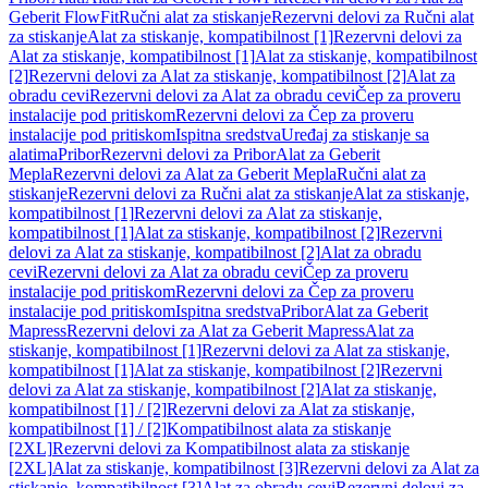
Geberit FlowFit
Ručni alat za stiskanje
Rezervni delovi za Ručni alat
za stiskanje
Alat za stiskanje, kompatibilnost [1]
Rezervni delovi za
Alat za stiskanje, kompatibilnost [1]
Alat za stiskanje, kompatibilnost
[2]
Rezervni delovi za Alat za stiskanje, kompatibilnost [2]
Alat za
obradu cevi
Rezervni delovi za Alat za obradu cevi
Čep za proveru
instalacije pod pritiskom
Rezervni delovi za Čep za proveru
instalacije pod pritiskom
Ispitna sredstva
Uređaj za stiskanje sa
alatima
Pribor
Rezervni delovi za Pribor
Alat za Geberit
Mepla
Rezervni delovi za Alat za Geberit Mepla
Ručni alat za
stiskanje
Rezervni delovi za Ručni alat za stiskanje
Alat za stiskanje,
kompatibilnost [1]
Rezervni delovi za Alat za stiskanje,
kompatibilnost [1]
Alat za stiskanje, kompatibilnost [2]
Rezervni
delovi za Alat za stiskanje, kompatibilnost [2]
Alat za obradu
cevi
Rezervni delovi za Alat za obradu cevi
Čep za proveru
instalacije pod pritiskom
Rezervni delovi za Čep za proveru
instalacije pod pritiskom
Ispitna sredstva
Pribor
Alat za Geberit
Mapress
Rezervni delovi za Alat za Geberit Mapress
Alat za
stiskanje, kompatibilnost [1]
Rezervni delovi za Alat za stiskanje,
kompatibilnost [1]
Alat za stiskanje, kompatibilnost [2]
Rezervni
delovi za Alat za stiskanje, kompatibilnost [2]
Alat za stiskanje,
kompatibilnost [1] / [2]
Rezervni delovi za Alat za stiskanje,
kompatibilnost [1] / [2]
Kompatibilnost alata za stiskanje
[2XL]
Rezervni delovi za Kompatibilnost alata za stiskanje
[2XL]
Alat za stiskanje, kompatibilnost [3]
Rezervni delovi za Alat za
stiskanje, kompatibilnost [3]
Alat za obradu cevi
Rezervni delovi za