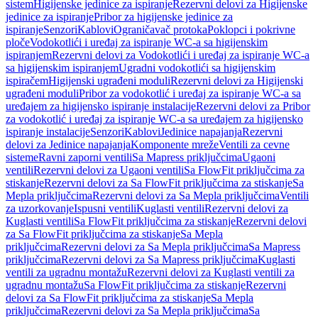
sistem
Higijenske jedinice za ispiranje
Rezervni delovi za Higijenske
jedinice za ispiranje
Pribor za higijenske jedinice za
ispiranje
Senzori
Kablovi
Ograničavač protoka
Poklopci i pokrivne
ploče
Vodokotlići i uređaj za ispiranje WC-a sa higijenskim
ispiranjem
Rezervni delovi za Vodokotlići i uređaj za ispiranje WC-a
sa higijenskim ispiranjem
Ugradni vodokotlići sa higijenskim
ispiračem
Higijenski ugrađeni moduli
Rezervni delovi za Higijenski
ugrađeni moduli
Pribor za vodokotlić i uređaj za ispiranje WC-a sa
uređajem za higijensko ispiranje instalacije
Rezervni delovi za Pribor
za vodokotlić i uređaj za ispiranje WC-a sa uređajem za higijensko
ispiranje instalacije
Senzori
Kablovi
Jedinice napajanja
Rezervni
delovi za Jedinice napajanja
Komponente mreže
Ventili za cevne
sisteme
Ravni zaporni ventili
Sa Mapress priključcima
Ugaoni
ventili
Rezervni delovi za Ugaoni ventili
Sa FlowFit priključcima za
stiskanje
Rezervni delovi za Sa FlowFit priključcima za stiskanje
Sa
Mepla priključcima
Rezervni delovi za Sa Mepla priključcima
Ventili
za uzorkovanje
Ispusni ventili
Kuglasti ventili
Rezervni delovi za
Kuglasti ventili
Sa FlowFit priključcima za stiskanje
Rezervni delovi
za Sa FlowFit priključcima za stiskanje
Sa Mepla
priključcima
Rezervni delovi za Sa Mepla priključcima
Sa Mapress
priključcima
Rezervni delovi za Sa Mapress priključcima
Kuglasti
ventili za ugradnu montažu
Rezervni delovi za Kuglasti ventili za
ugradnu montažu
Sa FlowFit priključcima za stiskanje
Rezervni
delovi za Sa FlowFit priključcima za stiskanje
Sa Mepla
priključcima
Rezervni delovi za Sa Mepla priključcima
Sa