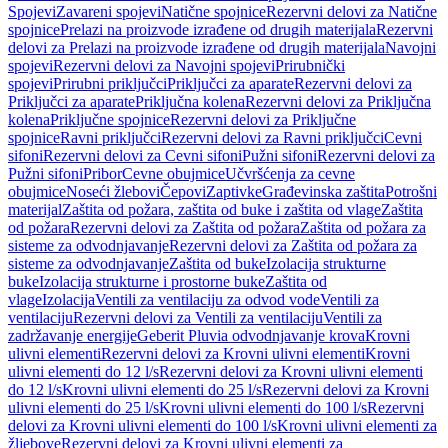
Spojevi
Zavareni spojevi
Natične spojnice
Rezervni delovi za Natične
spojnice
Prelazi na proizvode izrađene od drugih materijala
Rezervni
delovi za Prelazi na proizvode izrađene od drugih materijala
Navojni
spojevi
Rezervni delovi za Navojni spojevi
Prirubnički
spojevi
Prirubni priključci
Priključci za aparate
Rezervni delovi za
Priključci za aparate
Priključna kolena
Rezervni delovi za Priključna
kolena
Priključne spojnice
Rezervni delovi za Priključne
spojnice
Ravni priključci
Rezervni delovi za Ravni priključci
Cevni
sifoni
Rezervni delovi za Cevni sifoni
Pužni sifoni
Rezervni delovi za
Pužni sifoni
Pribor
Cevne obujmice
Učvršćenja za cevne
obujmice
Noseći žlebovi
Čepovi
Zaptivke
Građevinska zaštita
Potrošni
materijal
Zaštita od požara, zaštita od buke i zaštita od vlage
Zaštita
od požara
Rezervni delovi za Zaštita od požara
Zaštita od požara za
sisteme za odvodnjavanje
Rezervni delovi za Zaštita od požara za
sisteme za odvodnjavanje
Zaštita od buke
Izolacija strukturne
buke
Izolacija strukturne i prostorne buke
Zaštita od
vlage
Izolacija
Ventili za ventilaciju za odvod vode
Ventili za
ventilaciju
Rezervni delovi za Ventili za ventilaciju
Ventili za
zadržavanje energije
Geberit Pluvia odvodnjavanje krova
Krovni
ulivni elementi
Rezervni delovi za Krovni ulivni elementi
Krovni
ulivni elementi do 12 l/s
Rezervni delovi za Krovni ulivni elementi
do 12 l/s
Krovni ulivni elementi do 25 l/s
Rezervni delovi za Krovni
ulivni elementi do 25 l/s
Krovni ulivni elementi do 100 l/s
Rezervni
delovi za Krovni ulivni elementi do 100 l/s
Krovni ulivni elementi za
žljebove
Rezervni delovi za Krovni ulivni elementi za