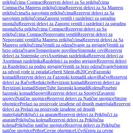
priključcima Compact
Rezervni delovi za Sa priključcima
Compact
Sa Mapress priključcima
Rezervni delovi za Sa Mapress
priključcima
Sa navojnim priključcima
Rezervni delovi za Sa
navojnim priključcima
Zaporni ventili i razdelnici za ugradnu
montažu
Rezervni delovi za Zaporni ventili i razdelnici za ugradnu
montažu
Sa priključcima Compact
Rezervni delovi za Sa
priključcima Compact
Nepovratni ventili
Rezervni delovi za
Nepovratni ventili
Sa Mapress priključcima
Rezervni delovi za Sa
Mapress priključcima
Ventili za odzračivanje za grejanje
Ventili za
brzo odzračivanje
Temperiranje površine
Sistemske cevi
Rezervni
delovi za Sistemske cevi
Asortiman razdelnika
Rezervni delovi za
Asortiman razdelnika
Razdelnici za podno grejanje
Rezervni delovi
za Razdelnici za podno grejanje
Ventili za brzo odzračivanje
Sistemi
za odvod vode iz zgrada
Geberit Silent-db20
Cevi
Fazonski
komadi
Rezervni delovi za Fazonski komadi
Lukovi
Račve
Rezervni
delovi za Račve
Redukcije
Revizioni komadi
Rezervni delovi za
Revizioni komadi
SuperTube fazonski komadi
Kolena
Posebni
fazonski komadi
Spojevi
Rezervni delovi za Spojevi
Zavareni
spojevi
Natične spojnice
Rezervni delovi za Natične spojnice
Stezne
obujmice
Prelazi na proizvode izrađene od drugih materijala
Rezervni
delovi za Prelazi na proizvode izrađene od drugih
materijala
Priključci za aparate
Rezervni delovi za Priključci za
aparate
Priključna kolena
Rezervni delovi za Priključna
kolena
Priključne natične spojnice
Rezervni delovi za Priključne
natične spojnice
Pribor
Cevne obujmice
Učvršćenja za cevne