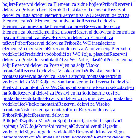
bojlere
Rezervni delovi za Elementi za zidne bojlere
Pribor
Rezervni
delovi za Pribor
Geberit Kombifix
Instalacioni elementi
Rezervni
delovi za Instalacioni elementi
Elementi za WC
Rezervni delovi za
Elementi za WC
Elementi za umivaonike
Rezervni delovi za
Elementi za umivaonike
Elementi za bidee
Rezervni delovi za
Elementi za bidee
Elementi za pisoare
Rezervni delovi za Elementi za
pisoare
Elementi za tuševe
Rezervni delovi za Elementi za
tuševe
Pribor
Rezervni delovi za Pribor
Za WC instalacione
elemente
Za učvršćenja
Rezervni delovi za Za učvršćenja
Predzidni
vodokotlići
Predzidni vodokotlići za WC šolje, plastični
Rezervni
delovi za Predzidni vodokotlići za WC šolje, plastični
Postavljen na
šolju
Rezervni delovi za Postavljen na šolju
Visoko
montažni
Rezervni delovi za Visoko montažni
Niska i srednja
montaža
Rezervni delovi za Niska i srednja montaža
Predzidni
vodokotlići za WC šolje, od sanitarne keramike
Rezervni delovi za
Predzidni vodokotlići za WC šolje, od sanitarne keramike
Postavljen
na šolju
Rezervni delovi za Postavljen na šolju
Ispirne cevi za
predzidne vodokotliće
Rezervni delovi za Ispirne cevi za predzidne
vodokotliće
Visoko montažni
Rezervni delovi za Visoko
montažni
Niska i srednja montaža
Pribor
Rezervni delovi za
Pribor
Priključci
Rezervni delovi za
Priključci
Zaptivke
Manžetne
Spojni umeci, rozetni i usporivači
ispiranja WC šolje
Potrošni materijal
Odvodni ventili
Ugradni
vodokotlići
Sigma ugradni vodokotlići
Rezervni delovi za Sigma
ugradni vodokotlići
Omega ugradni vodokotlići
Rezervni delovi za