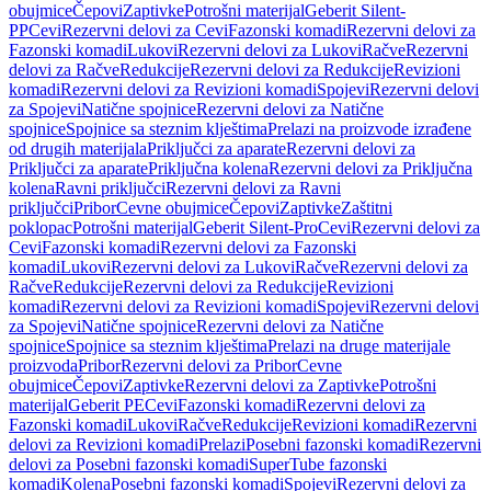
obujmice
Čepovi
Zaptivke
Potrošni materijal
Geberit Silent-
PP
Cevi
Rezervni delovi za Cevi
Fazonski komadi
Rezervni delovi za
Fazonski komadi
Lukovi
Rezervni delovi za Lukovi
Račve
Rezervni
delovi za Račve
Redukcije
Rezervni delovi za Redukcije
Revizioni
komadi
Rezervni delovi za Revizioni komadi
Spojevi
Rezervni delovi
za Spojevi
Natične spojnice
Rezervni delovi za Natične
spojnice
Spojnice sa steznim klještima
Prelazi na proizvode izrađene
od drugih materijala
Priključci za aparate
Rezervni delovi za
Priključci za aparate
Priključna kolena
Rezervni delovi za Priključna
kolena
Ravni priključci
Rezervni delovi za Ravni
priključci
Pribor
Cevne obujmice
Čepovi
Zaptivke
Zaštitni
poklopac
Potrošni materijal
Geberit Silent-Pro
Cevi
Rezervni delovi za
Cevi
Fazonski komadi
Rezervni delovi za Fazonski
komadi
Lukovi
Rezervni delovi za Lukovi
Račve
Rezervni delovi za
Račve
Redukcije
Rezervni delovi za Redukcije
Revizioni
komadi
Rezervni delovi za Revizioni komadi
Spojevi
Rezervni delovi
za Spojevi
Natične spojnice
Rezervni delovi za Natične
spojnice
Spojnice sa steznim klještima
Prelazi na druge materijale
proizvoda
Pribor
Rezervni delovi za Pribor
Cevne
obujmice
Čepovi
Zaptivke
Rezervni delovi za Zaptivke
Potrošni
materijal
Geberit PE
Cevi
Fazonski komadi
Rezervni delovi za
Fazonski komadi
Lukovi
Račve
Redukcije
Revizioni komadi
Rezervni
delovi za Revizioni komadi
Prelazi
Posebni fazonski komadi
Rezervni
delovi za Posebni fazonski komadi
SuperTube fazonski
komadi
Kolena
Posebni fazonski komadi
Spojevi
Rezervni delovi za