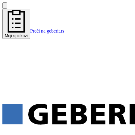
Preći na geberit.rs
Moji spiskovi