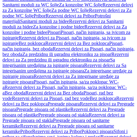
Sanitarni moduli za WC šolje
Za konzolne WC šolje
Rezervni delovi
za Za konzolne WC šolje
Za podne WC šolje
Rezervni delovi za Za
podne WC šolje
Pribor
Rezervni delovi za Pribor
Potrošni
materijali
Sanitarni moduli za bidee
Rezervni delovi za Sanitarni
moduli za bidee
Za konzolne i podne bidee
Rezervni delovi za Za
konzolne i podne bidee
Pisoari
Pisoari, način ispiranja, sa ivicom za
ispiranje
Rezervni delovi za Pisoari, način ispiranja, sa ivicom za
ispiranje
Bez poklopca
Rezervni delovi za Bez poklopca
Pisoari,
način ispiranja, bez oboda
Rezervni delovi za Pisoari, način ispiranja,
bez oboda
Za predzidnu ili ugradnu elektroniku za pisoar
Rezervni
delovi za Za predzidnu ili ugradnu elektroniku za pisoar
Sa
integrisanim uređajima za ispiranje pisoara
Rezervni delovi za Sa
integrisanim uređajima za ispiranje pisoara
Za integrisane uređaje za
ispiranje pisoara
Rezervni delovi za Za integrisane uređaje za
ispiranje pisoara
Pisoari, način ispiranja, sa/za poklopac WC-
a
Rezervni delovi za Pisoari, način ispiranja, sa/za poklopac WC-
a
Bez oboda
Rezervni delovi za Bez oboda
Pisoari, rad bez
vode
Rezervni delovi za Pisoari, rad bez vode
Bez poklopca
Rezervni
delovi za Bez poklopca
Pregrade pisoara
Rezervni delovi za Pregrade
pisoara
Pregrade pisoara od plastike
Rezervni delovi za Pregrade
pisoara od plastike
Pregrade pisoara od stakla
Rezervni delovi za
Pregrade pisoara od stakla
Pregrade pisoara od sanitarne
keramike
Rezervni delovi za Pregrade pisoara od sanitarne
keramike
Pribor
Rezervni delovi za Pribor
Poklopci pisoara
Sifoni i
pribor za sifone
Ispirne cevi, ispirna kolena i prelazi
Rezervni delovi