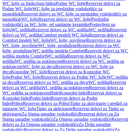
WC šolje sa funkcijom bidea
Podne WC šolje
Rezervni delovi za
Podne WC šolje
WC šolje za predzidne vodokotliće za
monoblok
Rezervni delovi za WC šolje za predzidne vodokotliće za
monoblok
WC šolje
Rezervni delovi za WC šolje
Predzidni
vodokotlići za WC šolje, od sanitarne keramike
Postavljeni na
šolju
WC sedišta
Rezervni delovi za WC sedišta
WC sedišta
Rezervni
delovi za WC sedišta
Comfort modeli WC šolja
Rezervni delovi za
Comfort modeli WC šolja
WC šolje, povišene
Rezervni delovi za
WC šolje, povišene
WC šolje, produžene
Rezervni delovi za WC
šolje, produžene
WC sedišta modela Comfort
Rezervni delovi za WC
sedišta modela Comfort
WC sedišta
Rezervni delovi za WC
sedišta
WC sedišta sa poklopcem
Rezervni delovi za WC sedišta sa
poklopcem
WC šolje za decu
Rezervni delovi za WC šolje za
decu
Konzolne WC šolje
Rezervni delovi za Konzolne WC
šolje
Podne WC šolje
Rezervni delovi za Podne WC šolje
WC sedišta
za decu
Rezervni delovi za WC sedišta za decu
WC sedišta
Rezervni
delovi za WC sedišta
WC sedišta sa poklopcem
Rezervni delovi za
WC sedišta sa poklopcem
Bidei
Konzolni bidei
Rezervni delovi za
Konzolni bidei
Podni bidei
Rezervni delovi za Podni
bidei
Pribor
Rezervni delovi za Pribor
Tipke za aktiviranje i uređaji za
ispiranje WC šolja
Tipke za aktiviranje
Rezervni delovi za Tipke za
aktiviranje
Za Sigma ugradne vodokotliće
Rezervni delovi za Za
Sigma ugradne vodokotliće
Za Omega ugradne vodokotliće
Rezervni
delovi za Za Omega ugradne vodokotliće
Za Delta ugradne
vodokotliće
Rezervni delovi za Za Delta ugradne vodokotliće
Za