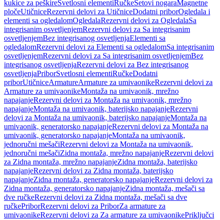
kukice za peškire
Svetlosni elementi
Ručke
Setovi nogara
Magnetne
ploče
Utičnice
Rezervni delovi za Utičnice
Dodatni pribor
Ogledala i
elementi sa ogledalom
Ogledala
Rezervni delovi za Ogledala
Sa
integrisanim osvetljenjem
Rezervni delovi za Sa integrisanim
osvetljenjem
Bez integrisanog osvetljenja
Elementi sa
ogledalom
Rezervni delovi za Elementi sa ogledalom
Sa integrisanim
osvetljenjem
Rezervni delovi za Sa integrisanim osvetljenjem
Bez
integrisanog osvetljenja
Rezervni delovi za Bez integrisanog
osvetljenja
Pribor
Svetlosni elementi
Ručke
Dodatni
pribor
Utičnice
Armature
Armature za umivaonike
Rezervni delovi za
Armature za umivaonike
Montaža na umivaonik, mrežno
napajanje
Rezervni delovi za Montaža na umivaonik, mrežno
napajanje
Montaža na umivaonik, baterijsko napajanje
Rezervni
delovi za Montaža na umivaonik, baterijsko napajanje
Montaža na
umivaonik, generatorsko napajanje
Rezervni delovi za Montaža na
umivaonik, generatorsko napajanje
Montaža na umivaonik,
jednoručni mešači
Rezervni delovi za Montaža na umivaonik,
jednoručni mešači
Zidna montaža, mrežno napajanje
Rezervni delovi
za Zidna montaža, mrežno napajanje
Zidna montaža, baterijsko
napajanje
Rezervni delovi za Zidna montaža, baterijsko
napajanje
Zidna montaža, generatorsko napajanje
Rezervni delovi za
Zidna montaža, generatorsko napajanje
Zidna montaža, mešači sa
dve ručke
Rezervni delovi za Zidna montaža, mešači sa dve
ručke
Pribor
Rezervni delovi za Pribor
Za armature za
umivaonike
Rezervni delovi za Za armature za umivaonike
Priključci