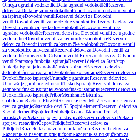
Omega ugradni vodokotlići
Delta ugradni vodokotlići
Rezervni
delovi za Delta ugradni vodokotlići
Pribor
Dovodni i odvodni ventili
za ispiranje
Dovodni ventili
Rezervni delovi za Dovodni
ventili
Dovodni ventili za predzidne vodokotliće
Rezervni delovi za
Dovodni ventili za predzidne vodokotliće
Dovodni ventili za
ugradne vodokotliće
Rezervni delovi za Dovodni ventili za ugradne
vodokotliće
Dovodni ventili za keramičke vodokotliće
Rezervni
delovi za Dovodni ventili za keramičke vodokotliće
Dovodni ventili
za vodokotliće univerzalni
Rezervni delovi za Dovodni ventili za
vodokotliće univerzalni
Odvodni ventili
Rezervni delovi za Odvodni
ventili
Start/stop funkcija ispiranja
Rezervni delovi za Start/stop
funkcija ispiranja
Jednokoličinsko ispiranje
Rezervni delovi za
Jednokoličinsko ispiranje
Dvokoličinsko ispiranje
Rezervni delovi za
Dvokoličinsko ispiranje
Unutrašnje garniture
Rezervni delovi za
Unutrašnje garniture
Jednokoličinsko ispiranje
Rezervni delovi za
Jednokoličinsko ispiranje
Dvokoličinsko ispiranje
Rezervni delovi za
Dvokoličinsko ispiranje
Pribor
Membrane
Sistemi za
snabdevanje
Geberit FlowFit
Sistemske cevi ML
Višeslojne sistemske
cevi za grejanje
Sistemske cevi SL
Spojni elementi
Rezervni delovi za
Spojni elementi
Spojnice
Redukcije
Kolana
T-komadi
Prelazi,
nerastavljivi
Prelazi i spojevi, rastavljivi
Rezervni delovi za Prelazi i
spojevi, rastavljivi
Čepovi
Priključci
Rezervni delovi za
Priključci
Razdelnik sa navojnim priključkom
Rezervni delovi za
Razdelnik sa navojnim priključkom
Razdelnik sa priključkom za
stiskanje
T-komadi za grejanje
Odvodne cevi i spojevi za grejanje,