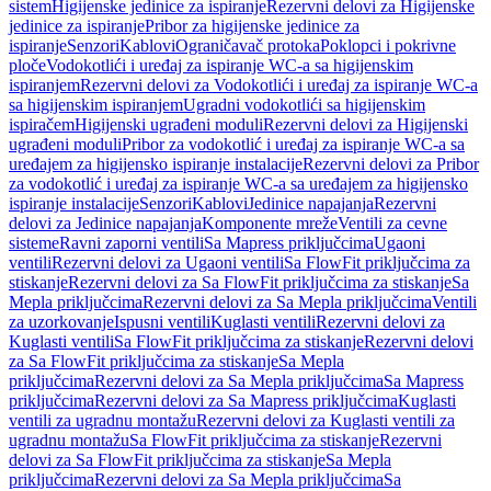
sistem
Higijenske jedinice za ispiranje
Rezervni delovi za Higijenske
jedinice za ispiranje
Pribor za higijenske jedinice za
ispiranje
Senzori
Kablovi
Ograničavač protoka
Poklopci i pokrivne
ploče
Vodokotlići i uređaj za ispiranje WC-a sa higijenskim
ispiranjem
Rezervni delovi za Vodokotlići i uređaj za ispiranje WC-a
sa higijenskim ispiranjem
Ugradni vodokotlići sa higijenskim
ispiračem
Higijenski ugrađeni moduli
Rezervni delovi za Higijenski
ugrađeni moduli
Pribor za vodokotlić i uređaj za ispiranje WC-a sa
uređajem za higijensko ispiranje instalacije
Rezervni delovi za Pribor
za vodokotlić i uređaj za ispiranje WC-a sa uređajem za higijensko
ispiranje instalacije
Senzori
Kablovi
Jedinice napajanja
Rezervni
delovi za Jedinice napajanja
Komponente mreže
Ventili za cevne
sisteme
Ravni zaporni ventili
Sa Mapress priključcima
Ugaoni
ventili
Rezervni delovi za Ugaoni ventili
Sa FlowFit priključcima za
stiskanje
Rezervni delovi za Sa FlowFit priključcima za stiskanje
Sa
Mepla priključcima
Rezervni delovi za Sa Mepla priključcima
Ventili
za uzorkovanje
Ispusni ventili
Kuglasti ventili
Rezervni delovi za
Kuglasti ventili
Sa FlowFit priključcima za stiskanje
Rezervni delovi
za Sa FlowFit priključcima za stiskanje
Sa Mepla
priključcima
Rezervni delovi za Sa Mepla priključcima
Sa Mapress
priključcima
Rezervni delovi za Sa Mapress priključcima
Kuglasti
ventili za ugradnu montažu
Rezervni delovi za Kuglasti ventili za
ugradnu montažu
Sa FlowFit priključcima za stiskanje
Rezervni
delovi za Sa FlowFit priključcima za stiskanje
Sa Mepla
priključcima
Rezervni delovi za Sa Mepla priključcima
Sa