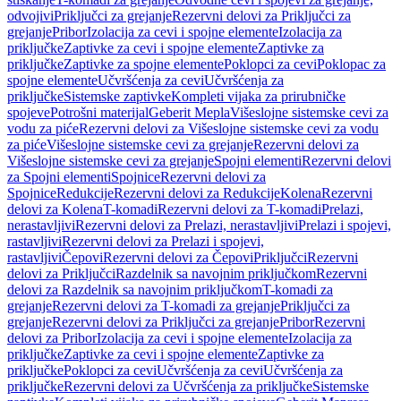
odvojivi
Priključci za grejanje
Rezervni delovi za Priključci za
grejanje
Pribor
Izolacija za cevi i spojne elemente
Izolacija za
priključke
Zaptivke za cevi i spojne elemente
Zaptivke za
priključke
Zaptivke za spojne elemente
Poklopci za cevi
Poklopac za
spojne elemente
Učvršćenja za cevi
Učvršćenja za
priključke
Sistemske zaptivke
Kompleti vijaka za prirubničke
spojeve
Potrošni materijal
Geberit Mepla
Višeslojne sistemske cevi za
vodu za piće
Rezervni delovi za Višeslojne sistemske cevi za vodu
za piće
Višeslojne sistemske cevi za grejanje
Rezervni delovi za
Višeslojne sistemske cevi za grejanje
Spojni elementi
Rezervni delovi
za Spojni elementi
Spojnice
Rezervni delovi za
Spojnice
Redukcije
Rezervni delovi za Redukcije
Kolena
Rezervni
delovi za Kolena
T-komadi
Rezervni delovi za T-komadi
Prelazi,
nerastavljivi
Rezervni delovi za Prelazi, nerastavljivi
Prelazi i spojevi,
rastavljivi
Rezervni delovi za Prelazi i spojevi,
rastavljivi
Čepovi
Rezervni delovi za Čepovi
Priključci
Rezervni
delovi za Priključci
Razdelnik sa navojnim priključkom
Rezervni
delovi za Razdelnik sa navojnim priključkom
T-komadi za
grejanje
Rezervni delovi za T-komadi za grejanje
Priključci za
grejanje
Rezervni delovi za Priključci za grejanje
Pribor
Rezervni
delovi za Pribor
Izolacija za cevi i spojne elemente
Izolacija za
priključke
Zaptivke za cevi i spojne elemente
Zaptivke za
priključke
Poklopci za cevi
Učvršćenja za cevi
Učvršćenja za
priključke
Rezervni delovi za Učvršćenja za priključke
Sistemske