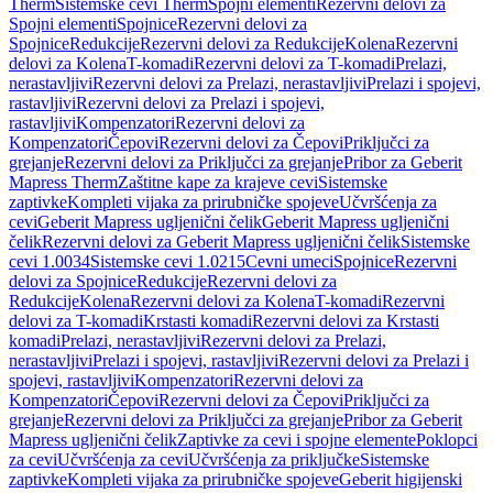
Therm
Sistemske cevi Therm
Spojni elementi
Rezervni delovi za
Spojni elementi
Spojnice
Rezervni delovi za
Spojnice
Redukcije
Rezervni delovi za Redukcije
Kolena
Rezervni
delovi za Kolena
T-komadi
Rezervni delovi za T-komadi
Prelazi,
nerastavljivi
Rezervni delovi za Prelazi, nerastavljivi
Prelazi i spojevi,
rastavljivi
Rezervni delovi za Prelazi i spojevi,
rastavljivi
Kompenzatori
Rezervni delovi za
Kompenzatori
Čepovi
Rezervni delovi za Čepovi
Priključci za
grejanje
Rezervni delovi za Priključci za grejanje
Pribor za Geberit
Mapress Therm
Zaštitne kape za krajeve cevi
Sistemske
zaptivke
Kompleti vijaka za prirubničke spojeve
Učvršćenja za
cevi
Geberit Mapress ugljenični čelik
Geberit Mapress ugljenični
čelik
Rezervni delovi za Geberit Mapress ugljenični čelik
Sistemske
cevi 1.0034
Sistemske cevi 1.0215
Cevni umeci
Spojnice
Rezervni
delovi za Spojnice
Redukcije
Rezervni delovi za
Redukcije
Kolena
Rezervni delovi za Kolena
T-komadi
Rezervni
delovi za T-komadi
Krstasti komadi
Rezervni delovi za Krstasti
komadi
Prelazi, nerastavljivi
Rezervni delovi za Prelazi,
nerastavljivi
Prelazi i spojevi, rastavljivi
Rezervni delovi za Prelazi i
spojevi, rastavljivi
Kompenzatori
Rezervni delovi za
Kompenzatori
Čepovi
Rezervni delovi za Čepovi
Priključci za
grejanje
Rezervni delovi za Priključci za grejanje
Pribor za Geberit
Mapress ugljenični čelik
Zaptivke za cevi i spojne elemente
Poklopci
za cevi
Učvršćenja za cevi
Učvršćenja za priključke
Sistemske
zaptivke
Kompleti vijaka za prirubničke spojeve
Geberit higijenski