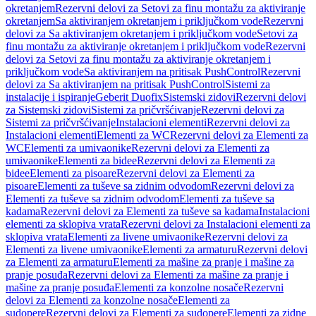
okretanjem
Rezervni delovi za Setovi za finu montažu za aktiviranje
okretanjem
Sa aktiviranjem okretanjem i priključkom vode
Rezervni
delovi za Sa aktiviranjem okretanjem i priključkom vode
Setovi za
finu montažu za aktiviranje okretanjem i priključkom vode
Rezervni
delovi za Setovi za finu montažu za aktiviranje okretanjem i
priključkom vode
Sa aktiviranjem na pritisak PushControl
Rezervni
delovi za Sa aktiviranjem na pritisak PushControl
Sistemi za
instalacije i ispiranje
Geberit Duofix
Sistemski zidovi
Rezervni delovi
za Sistemski zidovi
Sistemi za pričvršćivanje
Rezervni delovi za
Sistemi za pričvršćivanje
Instalacioni elementi
Rezervni delovi za
Instalacioni elementi
Elementi za WC
Rezervni delovi za Elementi za
WC
Elementi za umivaonike
Rezervni delovi za Elementi za
umivaonike
Elementi za bidee
Rezervni delovi za Elementi za
bidee
Elementi za pisoare
Rezervni delovi za Elementi za
pisoare
Elementi za tuševe sa zidnim odvodom
Rezervni delovi za
Elementi za tuševe sa zidnim odvodom
Elementi za tuševe sa
kadama
Rezervni delovi za Elementi za tuševe sa kadama
Instalacioni
elementi za sklopiva vrata
Rezervni delovi za Instalacioni elementi za
sklopiva vrata
Elementi za livene umivaonike
Rezervni delovi za
Elementi za livene umivaonike
Elementi za armaturu
Rezervni delovi
za Elementi za armaturu
Elementi za mašine za pranje i mašine za
pranje posuđa
Rezervni delovi za Elementi za mašine za pranje i
mašine za pranje posuđa
Elementi za konzolne nosače
Rezervni
delovi za Elementi za konzolne nosače
Elementi za
sudopere
Rezervni delovi za Elementi za sudopere
Elementi za zidne