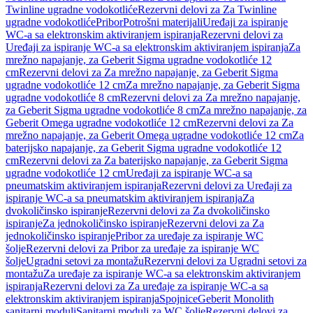
Twinline ugradne vodokotliće
Rezervni delovi za Za Twinline
ugradne vodokotliće
Pribor
Potrošni materijali
Uređaji za ispiranje
WC-a sa elektronskim aktiviranjem ispiranja
Rezervni delovi za
Uređaji za ispiranje WC-a sa elektronskim aktiviranjem ispiranja
Za
mrežno napajanje, za Geberit Sigma ugradne vodokotliće 12
cm
Rezervni delovi za Za mrežno napajanje, za Geberit Sigma
ugradne vodokotliće 12 cm
Za mrežno napajanje, za Geberit Sigma
ugradne vodokotliće 8 cm
Rezervni delovi za Za mrežno napajanje,
za Geberit Sigma ugradne vodokotliće 8 cm
Za mrežno napajanje, za
Geberit Omega ugradne vodokotliće 12 cm
Rezervni delovi za Za
mrežno napajanje, za Geberit Omega ugradne vodokotliće 12 cm
Za
baterijsko napajanje, za Geberit Sigma ugradne vodokotliće 12
cm
Rezervni delovi za Za baterijsko napajanje, za Geberit Sigma
ugradne vodokotliće 12 cm
Uređaji za ispiranje WC-a sa
pneumatskim aktiviranjem ispiranja
Rezervni delovi za Uređaji za
ispiranje WC-a sa pneumatskim aktiviranjem ispiranja
Za
dvokoličinsko ispiranje
Rezervni delovi za Za dvokoličinsko
ispiranje
Za jednokoličinsko ispiranje
Rezervni delovi za Za
jednokoličinsko ispiranje
Pribor za uređaje za ispiranje WC
šolje
Rezervni delovi za Pribor za uređaje za ispiranje WC
šolje
Ugradni setovi za montažu
Rezervni delovi za Ugradni setovi za
montažu
Za uređaje za ispiranje WC-a sa elektronskim aktiviranjem
ispiranja
Rezervni delovi za Za uređaje za ispiranje WC-a sa
elektronskim aktiviranjem ispiranja
Spojnice
Geberit Monolith
sanitarni moduli
Sanitarni moduli za WC šolje
Rezervni delovi za