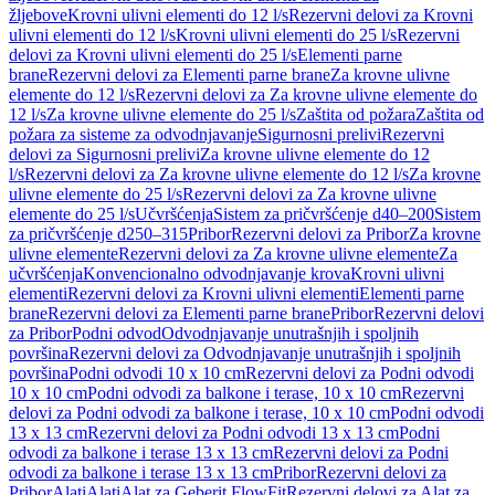
žljebove
Krovni ulivni elementi do 12 l/s
Rezervni delovi za Krovni
ulivni elementi do 12 l/s
Krovni ulivni elementi do 25 l/s
Rezervni
delovi za Krovni ulivni elementi do 25 l/s
Elementi parne
brane
Rezervni delovi za Elementi parne brane
Za krovne ulivne
elemente do 12 l/s
Rezervni delovi za Za krovne ulivne elemente do
12 l/s
Za krovne ulivne elemente do 25 l/s
Zaštita od požara
Zaštita od
požara za sisteme za odvodnjavanje
Sigurnosni prelivi
Rezervni
delovi za Sigurnosni prelivi
Za krovne ulivne elemente do 12
l/s
Rezervni delovi za Za krovne ulivne elemente do 12 l/s
Za krovne
ulivne elemente do 25 l/s
Rezervni delovi za Za krovne ulivne
elemente do 25 l/s
Učvršćenja
Sistem za pričvršćenje d40–200
Sistem
za pričvršćenje d250–315
Pribor
Rezervni delovi za Pribor
Za krovne
ulivne elemente
Rezervni delovi za Za krovne ulivne elemente
Za
učvršćenja
Konvencionalno odvodnjavanje krova
Krovni ulivni
elementi
Rezervni delovi za Krovni ulivni elementi
Elementi parne
brane
Rezervni delovi za Elementi parne brane
Pribor
Rezervni delovi
za Pribor
Podni odvod
Odvodnjavanje unutrašnjih i spoljnih
površina
Rezervni delovi za Odvodnjavanje unutrašnjih i spoljnih
površina
Podni odvodi 10 x 10 cm
Rezervni delovi za Podni odvodi
10 x 10 cm
Podni odvodi za balkone i terase, 10 x 10 cm
Rezervni
delovi za Podni odvodi za balkone i terase, 10 x 10 cm
Podni odvodi
13 x 13 cm
Rezervni delovi za Podni odvodi 13 x 13 cm
Podni
odvodi za balkone i terase 13 x 13 cm
Rezervni delovi za Podni
odvodi za balkone i terase 13 x 13 cm
Pribor
Rezervni delovi za
Pribor
Alati
Alati
Alat za Geberit FlowFit
Rezervni delovi za Alat za