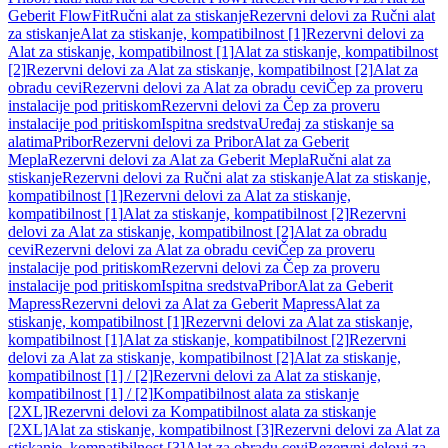
Geberit FlowFit
Ručni alat za stiskanje
Rezervni delovi za Ručni alat
za stiskanje
Alat za stiskanje, kompatibilnost [1]
Rezervni delovi za
Alat za stiskanje, kompatibilnost [1]
Alat za stiskanje, kompatibilnost
[2]
Rezervni delovi za Alat za stiskanje, kompatibilnost [2]
Alat za
obradu cevi
Rezervni delovi za Alat za obradu cevi
Čep za proveru
instalacije pod pritiskom
Rezervni delovi za Čep za proveru
instalacije pod pritiskom
Ispitna sredstva
Uređaj za stiskanje sa
alatima
Pribor
Rezervni delovi za Pribor
Alat za Geberit
Mepla
Rezervni delovi za Alat za Geberit Mepla
Ručni alat za
stiskanje
Rezervni delovi za Ručni alat za stiskanje
Alat za stiskanje,
kompatibilnost [1]
Rezervni delovi za Alat za stiskanje,
kompatibilnost [1]
Alat za stiskanje, kompatibilnost [2]
Rezervni
delovi za Alat za stiskanje, kompatibilnost [2]
Alat za obradu
cevi
Rezervni delovi za Alat za obradu cevi
Čep za proveru
instalacije pod pritiskom
Rezervni delovi za Čep za proveru
instalacije pod pritiskom
Ispitna sredstva
Pribor
Alat za Geberit
Mapress
Rezervni delovi za Alat za Geberit Mapress
Alat za
stiskanje, kompatibilnost [1]
Rezervni delovi za Alat za stiskanje,
kompatibilnost [1]
Alat za stiskanje, kompatibilnost [2]
Rezervni
delovi za Alat za stiskanje, kompatibilnost [2]
Alat za stiskanje,
kompatibilnost [1] / [2]
Rezervni delovi za Alat za stiskanje,
kompatibilnost [1] / [2]
Kompatibilnost alata za stiskanje
[2XL]
Rezervni delovi za Kompatibilnost alata za stiskanje
[2XL]
Alat za stiskanje, kompatibilnost [3]
Rezervni delovi za Alat za
stiskanje, kompatibilnost [3]
Alat za obradu cevi
Rezervni delovi za