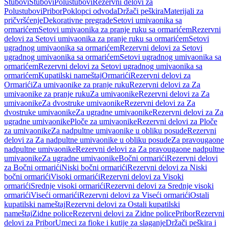
Stubovi
Stubovi
Polustubovi
Rezervni delovi za
Polustubovi
Pribor
Poklopci odvoda
Držači peškira
Materijali za
pričvršćenje
Dekorativne pregrade
Setovi umivaonika sa
ormarićem
Setovi umivaonika za pranje ruku sa ormarićem
Rezervni
delovi za Setovi umivaonika za pranje ruku sa ormarićem
Setovi
ugradnog umivaonika sa ormarićem
Rezervni delovi za Setovi
ugradnog umivaonika sa ormarićem
Setovi ugradnog umivaonika sa
ormarićem
Rezervni delovi za Setovi ugradnog umivaonika sa
ormarićem
Kupatilski nameštaj
Ormarići
Rezervni delovi za
Ormarići
Za umivaonike za pranje ruku
Rezervni delovi za Za
umivaonike za pranje ruku
Za umivaonike
Rezervni delovi za Za
umivaonike
Za dvostruke umivaonike
Rezervni delovi za Za
dvostruke umivaonike
Za ugradne umivaonike
Rezervni delovi za Za
ugradne umivaonike
Ploče za umivaonike
Rezervni delovi za Ploče
za umivaonike
Za nadpultne umivaonike u obliku posude
Rezervni
delovi za Za nadpultne umivaonike u obliku posude
Za pravougaone
nadpultne umivaonike
Rezervni delovi za Za pravougaone nadpultne
umivaonike
Za ugradne umivaonike
Bočni ormarići
Rezervni delovi
za Bočni ormarići
Niski bočni ormarići
Rezervni delovi za Niski
bočni ormarići
Visoki ormarići
Rezervni delovi za Visoki
ormarići
Srednje visoki ormarići
Rezervni delovi za Srednje visoki
ormarići
Viseći ormarići
Rezervni delovi za Viseći ormarići
Ostali
kupatilski nameštaj
Rezervni delovi za Ostali kupatilski
nameštaj
Zidne police
Rezervni delovi za Zidne police
Pribor
Rezervni
delovi za Pribor
Umeci za fioke i kutije za slaganje
Držači peškira i