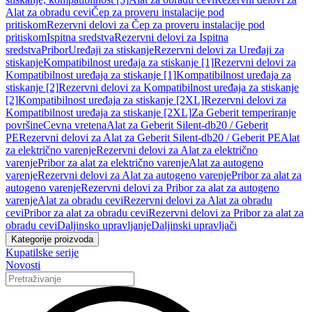
Alat za obradu cevi
Čep za proveru instalacije pod
pritiskom
Rezervni delovi za Čep za proveru instalacije pod
pritiskom
Ispitna sredstva
Rezervni delovi za Ispitna
sredstva
Pribor
Uređaji za stiskanje
Rezervni delovi za Uređaji za
stiskanje
Kompatibilnost uređaja za stiskanje [1]
Rezervni delovi za
Kompatibilnost uređaja za stiskanje [1]
Kompatibilnost uređaja za
stiskanje [2]
Rezervni delovi za Kompatibilnost uređaja za stiskanje
[2]
Kompatibilnost uređaja za stiskanje [2XL]
Rezervni delovi za
Kompatibilnost uređaja za stiskanje [2XL]
Za Geberit temperiranje
površine
Cevna vretena
Alat za Geberit Silent-db20 / Geberit
PE
Rezervni delovi za Alat za Geberit Silent-db20 / Geberit PE
Alat
za električno varenje
Rezervni delovi za Alat za električno
varenje
Pribor za alat za električno varenje
Alat za autogeno
varenje
Rezervni delovi za Alat za autogeno varenje
Pribor za alat za
autogeno varenje
Rezervni delovi za Pribor za alat za autogeno
varenje
Alat za obradu cevi
Rezervni delovi za Alat za obradu
cevi
Pribor za alat za obradu cevi
Rezervni delovi za Pribor za alat za
obradu cevi
Daljinsko upravljanje
Daljinski upravljači
Kategorije proizvoda
Kupatilske serije
Novosti