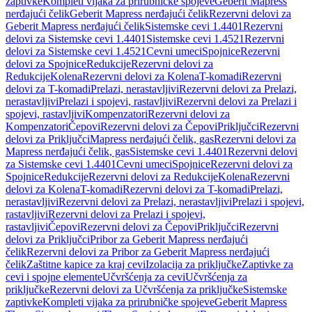
zaptivke
Kompleti vijaka za prirubničke spojeve
Geberit Mapress
nerđajući čelik
Geberit Mapress nerđajući čelik
Rezervni delovi za
Geberit Mapress nerđajući čelik
Sistemske cevi 1.4401
Rezervni
delovi za Sistemske cevi 1.4401
Sistemske cevi 1.4521
Rezervni
delovi za Sistemske cevi 1.4521
Cevni umeci
Spojnice
Rezervni
delovi za Spojnice
Redukcije
Rezervni delovi za
Redukcije
Kolena
Rezervni delovi za Kolena
T-komadi
Rezervni
delovi za T-komadi
Prelazi, nerastavljivi
Rezervni delovi za Prelazi,
nerastavljivi
Prelazi i spojevi, rastavljivi
Rezervni delovi za Prelazi i
spojevi, rastavljivi
Kompenzatori
Rezervni delovi za
Kompenzatori
Čepovi
Rezervni delovi za Čepovi
Priključci
Rezervni
delovi za Priključci
Mapress nerđajući čelik, gas
Rezervni delovi za
Mapress nerđajući čelik, gas
Sistemske cevi 1.4401
Rezervni delovi
za Sistemske cevi 1.4401
Cevni umeci
Spojnice
Rezervni delovi za
Spojnice
Redukcije
Rezervni delovi za Redukcije
Kolena
Rezervni
delovi za Kolena
T-komadi
Rezervni delovi za T-komadi
Prelazi,
nerastavljivi
Rezervni delovi za Prelazi, nerastavljivi
Prelazi i spojevi,
rastavljivi
Rezervni delovi za Prelazi i spojevi,
rastavljivi
Čepovi
Rezervni delovi za Čepovi
Priključci
Rezervni
delovi za Priključci
Pribor za Geberit Mapress nerđajući
čelik
Rezervni delovi za Pribor za Geberit Mapress nerđajući
čelik
Zaštitne kapice za kraj cevi
Izolacija za priključke
Zaptivke za
cevi i spojne elemente
Učvršćenja za cevi
Učvršćenja za
priključke
Rezervni delovi za Učvršćenja za priključke
Sistemske
zaptivke
Kompleti vijaka za prirubničke spojeve
Geberit Mapress