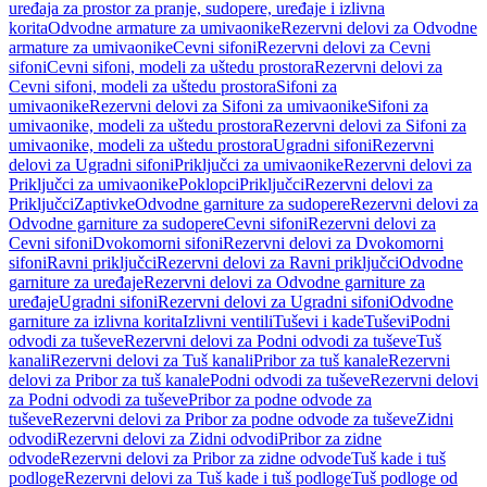
uređaja za prostor za pranje, sudopere, uređaje i izlivna
korita
Odvodne armature za umivaonike
Rezervni delovi za Odvodne
armature za umivaonike
Cevni sifoni
Rezervni delovi za Cevni
sifoni
Cevni sifoni, modeli za uštedu prostora
Rezervni delovi za
Cevni sifoni, modeli za uštedu prostora
Sifoni za
umivaonike
Rezervni delovi za Sifoni za umivaonike
Sifoni za
umivaonike, modeli za uštedu prostora
Rezervni delovi za Sifoni za
umivaonike, modeli za uštedu prostora
Ugradni sifoni
Rezervni
delovi za Ugradni sifoni
Priključci za umivaonike
Rezervni delovi za
Priključci za umivaonike
Poklopci
Priključci
Rezervni delovi za
Priključci
Zaptivke
Odvodne garniture za sudopere
Rezervni delovi za
Odvodne garniture za sudopere
Cevni sifoni
Rezervni delovi za
Cevni sifoni
Dvokomorni sifoni
Rezervni delovi za Dvokomorni
sifoni
Ravni priključci
Rezervni delovi za Ravni priključci
Odvodne
garniture za uređaje
Rezervni delovi za Odvodne garniture za
uređaje
Ugradni sifoni
Rezervni delovi za Ugradni sifoni
Odvodne
garniture za izlivna korita
Izlivni ventili
Tuševi i kade
Tuševi
Podni
odvodi za tuševe
Rezervni delovi za Podni odvodi za tuševe
Tuš
kanali
Rezervni delovi za Tuš kanali
Pribor za tuš kanale
Rezervni
delovi za Pribor za tuš kanale
Podni odvodi za tuševe
Rezervni delovi
za Podni odvodi za tuševe
Pribor za podne odvode za
tuševe
Rezervni delovi za Pribor za podne odvode za tuševe
Zidni
odvodi
Rezervni delovi za Zidni odvodi
Pribor za zidne
odvode
Rezervni delovi za Pribor za zidne odvode
Tuš kade i tuš
podloge
Rezervni delovi za Tuš kade i tuš podloge
Tuš podloge od