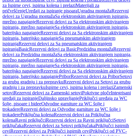
za Ispirne cevi, ispirna kolena i prelazi
Materijali za
pričvršćenje
Uređaji za ispiranje pisoara
Ugradna montaža
Rezervni
delovi za Ugradna montaža
Sa elektronskim aktiviranjem ispiranja,
mrežno napajanje
Rezervni delovi za Sa elektronskim aktiviranjem
ispiranja, mrežno napajanje
Sa elektronskim aktiviranjem ispiranja,
baterijsko napajanje
Rezervni delovi za Sa elektronskim aktiviranjem
ispiranja, baterijsko napajanje
Sa pneumatskim aktiviranjem
ispiranja
Rezervni delovi za Sa pneumatskim aktiviranjem
ispiranja
Basic
Rezervni delovi za Basic
Predzidna montaža
Rezervni
delovi za Predzidna montaža
Sa elektronskim aktiviranjem ispiranja,
mrežno napajanje
Rezervni delovi za Sa elektronskim aktiviranjem
ispiranja, mrežno napajanje
Sa elektronskim aktiviranjem ispiranja,
baterijsko napajanje
Rezervni delovi za Sa elektronskim aktiviranjem
ispiranja, baterijsko napajanje
Pribor
Rezervni delovi za Pribor
Setovi
za grubu gradnju i za prepravku
Rezervni delovi za Setovi za grubu
gradnju i za prepravku
Ispirne cevi, ispirna kolena i prelazi
Zamenski
setovi
Rezervni delovi za Zamenski setovi
Pokrivne ploče
Integrisani
uređaji za ispiranje
Daljinsko upravljanje
Priključci uređaja za WC
šolje, pisoare i bidee
Odvodne garniture za WC šolje i
trokadere
Rezervni delovi za Odvodne garniture za WC šolje i
trokadere
Priključna kolena
Rezervni delovi za Priključna
kolena
Ravni priključci
Rezervni delovi za Ravni priključci
Setovi
priključaka
Rezervni delovi za Setovi priključaka
Priključci ispirnih
cevi
Rezervni delovi za Priključci ispirnih cevi
Priključci od PVC-