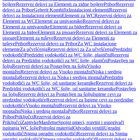
bojlere
Rezervni delovi za Elementi za zidne bojlere
Pribor
Rezervni
delovi za Pribor
Geberit Kombifix
Instalacioni elementi
Rezervni
delovi za Instalacioni elementi
Elementi za WC
Rezervni delovi za
Elementi za WC
Elementi za umivaonike
Rezervni delovi za
Elementi za umivaonike
Elementi za bidee
Rezervni delovi za
Elementi za bidee
Elementi za pisoare
Rezervni delovi za Elementi za
pisoare
Elementi za tuševe
Rezervni delovi za Elementi za
tuševe
Pribor
Rezervni delovi za Pribor
Za WC instalacione
elemente
Za učvršćenja
Rezervni delovi za Za učvršćenja
Predzidni
vodokotlići
Predzidni vodokotlići za WC šolje, plastični
Rezervni
delovi za Predzidni vodokotlići za WC šolje, plastični
Postavljen na
šolju
Rezervni delovi za Postavljen na šolju
Visoko
montažni
Rezervni delovi za Visoko montažni
Niska i srednja
montaža
Rezervni delovi za Niska i srednja montaža
Predzidni
vodokotlići za WC šolje, od sanitarne keramike
Rezervni delovi za
Predzidni vodokotlići za WC šolje, od sanitarne keramike
Postavljen
na šolju
Rezervni delovi za Postavljen na šolju
Ispirne cevi za
predzidne vodokotliće
Rezervni delovi za Ispirne cevi za predzidne
vodokotliće
Visoko montažni
Rezervni delovi za Visoko
montažni
Niska i srednja montaža
Pribor
Rezervni delovi za
Pribor
Priključci
Rezervni delovi za
Priključci
Zaptivke
Manžetne
Spojni umeci, rozetni i usporivači
ispiranja WC šolje
Potrošni materijal
Odvodni ventili
Ugradni
vodokotlići
Sigma ugradni vodokotlići
Rezervni delovi za Sigma
ugradni vodokotlići
Omega ugradni vodokotlići
Rezervni delovi za