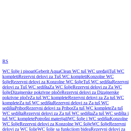
RS
WC šolje i pisoari
Geberit AquaClean WC tuš WC uređaji
Tuš WC
kompleti
Rezervni delovi za Tuš WC kompleti
Konzolne WC
šolje
Rezervni delovi za Konzolne WC šolje
Tuš WC sedišta
Rezervni
delovi za Tuš WC sedišta
Za WC šolje
Rezervni delovi za Za WC
šolje
Dizajnerske pokrivne ploče
Rezervni delovi za Dizajnerske
pokrivne ploče
Za tuš WC komplete
Rezervni delovi za Za tuš WC
komplete
Za tuš WC sedišta
Rezervni delovi za Za tuš WC
sedišta
Pribor
Rezervni delovi za Pribor
Za tuš WC komplete
Za tuš
WC sedišta
Rezervni delovi za Za tuš WC sedišta
Za tuš WC sedišta i
tuš WC komplete
Potrošni materijali
WC šolje i WC sedišta
Konzolne
WC šolje
Rezervni delovi za Konzolne WC šolje
WC šolje
Rezervni
delovi za WC šolje
WC šolje sa funkcijom bidea
Rezervni delovi za