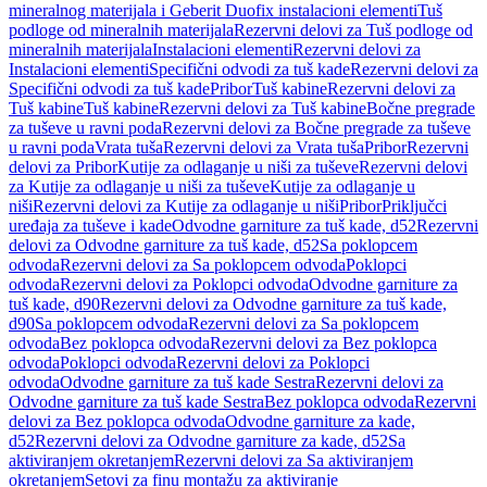
mineralnog materijala i Geberit Duofix instalacioni elementi
Tuš
podloge od mineralnih materijala
Rezervni delovi za Tuš podloge od
mineralnih materijala
Instalacioni elementi
Rezervni delovi za
Instalacioni elementi
Specifični odvodi za tuš kade
Rezervni delovi za
Specifični odvodi za tuš kade
Pribor
Tuš kabine
Rezervni delovi za
Tuš kabine
Tuš kabine
Rezervni delovi za Tuš kabine
Bočne pregrade
za tuševe u ravni poda
Rezervni delovi za Bočne pregrade za tuševe
u ravni poda
Vrata tuša
Rezervni delovi za Vrata tuša
Pribor
Rezervni
delovi za Pribor
Kutije za odlaganje u niši za tuševe
Rezervni delovi
za Kutije za odlaganje u niši za tuševe
Kutije za odlaganje u
niši
Rezervni delovi za Kutije za odlaganje u niši
Pribor
Priključci
uređaja za tuševe i kade
Odvodne garniture za tuš kade, d52
Rezervni
delovi za Odvodne garniture za tuš kade, d52
Sa poklopcem
odvoda
Rezervni delovi za Sa poklopcem odvoda
Poklopci
odvoda
Rezervni delovi za Poklopci odvoda
Odvodne garniture za
tuš kade, d90
Rezervni delovi za Odvodne garniture za tuš kade,
d90
Sa poklopcem odvoda
Rezervni delovi za Sa poklopcem
odvoda
Bez poklopca odvoda
Rezervni delovi za Bez poklopca
odvoda
Poklopci odvoda
Rezervni delovi za Poklopci
odvoda
Odvodne garniture za tuš kade Sestra
Rezervni delovi za
Odvodne garniture za tuš kade Sestra
Bez poklopca odvoda
Rezervni
delovi za Bez poklopca odvoda
Odvodne garniture za kade,
d52
Rezervni delovi za Odvodne garniture za kade, d52
Sa
aktiviranjem okretanjem
Rezervni delovi za Sa aktiviranjem
okretanjem
Setovi za finu montažu za aktiviranje