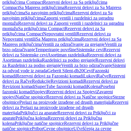
priključcima Compact
Rezervni delovi za Sa priključcima
Compact
Sa Mapress priključcima
Rezervni delovi za Sa Mapress
priključcima
Sa navojnim priključcima
Rezervni delovi za Sa
navojnim priključcima
Zaporni ventili i razdelnici za ugradnu
montažu
Rezervni delovi za Zaporni ventili i razdelnici za ugradnu
montažu
Sa priključcima Compact
Rezervni delovi za Sa
priključcima Compact
Nepovratni ventili
Rezervni delovi za
Nepovratni ventili
Sa Mapress priključcima
Rezervni delovi za Sa
Mapress priključcima
Ventili za odzračivanje za grejanje
Ventili za
brzo odzračivanje
Temperiranje površine
Sistemske cevi
Rezervni
delovi za Sistemske cevi
Asortiman razdelnika
Rezervni delovi za
Asortiman razdelnika
Razdelnici za podno grejanje
Rezervni delovi
za Razdelnici za podno grejanje
Ventili za brzo odzračivanje
Sistemi
za odvod vode iz zgrada
Geberit Silent-db20
Cevi
Fazonski
komadi
Rezervni delovi za Fazonski komadi
Lukovi
Račve
Rezervni
delovi za Račve
Redukcije
Revizioni komadi
Rezervni delovi za
Revizioni komadi
SuperTube fazonski komadi
Kolena
Posebni
fazonski komadi
Spojevi
Rezervni delovi za Spojevi
Zavareni
spojevi
Natične spojnice
Rezervni delovi za Natične spojnice
Stezne
obujmice
Prelazi na proizvode izrađene od drugih materijala
Rezervni
delovi za Prelazi na proizvode izrađene od drugih
materijala
Priključci za aparate
Rezervni delovi za Priključci za
aparate
Priključna kolena
Rezervni delovi za Priključna
kolena
Priključne natične spojnice
Rezervni delovi za Priključne
natične spojnice
Pribor
Cevne obujmice
Učvršćenja za cevne