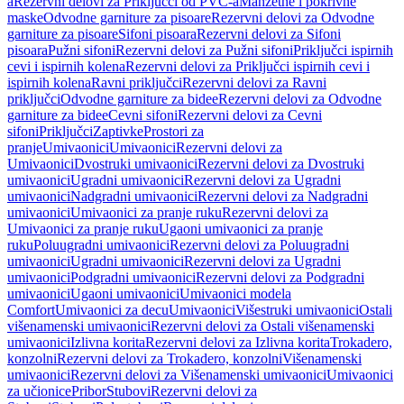
a
Rezervni delovi za Priključci od PVC-a
Manžetne i pokrivne
maske
Odvodne garniture za pisoare
Rezervni delovi za Odvodne
garniture za pisoare
Sifoni pisoara
Rezervni delovi za Sifoni
pisoara
Pužni sifoni
Rezervni delovi za Pužni sifoni
Priključci ispirnih
cevi i ispirnih kolena
Rezervni delovi za Priključci ispirnih cevi i
ispirnih kolena
Ravni priključci
Rezervni delovi za Ravni
priključci
Odvodne garniture za bidee
Rezervni delovi za Odvodne
garniture za bidee
Cevni sifoni
Rezervni delovi za Cevni
sifoni
Priključci
Zaptivke
Prostori za
pranje
Umivaonici
Umivaonici
Rezervni delovi za
Umivaonici
Dvostruki umivaonici
Rezervni delovi za Dvostruki
umivaonici
Ugradni umivaonici
Rezervni delovi za Ugradni
umivaonici
Nadgradni umivaonici
Rezervni delovi za Nadgradni
umivaonici
Umivaonici za pranje ruku
Rezervni delovi za
Umivaonici za pranje ruku
Ugaoni umivaonici za pranje
ruku
Poluugradni umivaonici
Rezervni delovi za Poluugradni
umivaonici
Ugradni umivaonici
Rezervni delovi za Ugradni
umivaonici
Podgradni umivaonici
Rezervni delovi za Podgradni
umivaonici
Ugaoni umivaonici
Umivaonici modela
Comfort
Umivaonici za decu
Umivaonici
Višestruki umivaonici
Ostali
višenamenski umivaonici
Rezervni delovi za Ostali višenamenski
umivaonici
Izlivna korita
Rezervni delovi za Izlivna korita
Trokadero,
konzolni
Rezervni delovi za Trokadero, konzolni
Višenamenski
umivaonici
Rezervni delovi za Višenamenski umivaonici
Umivaonici
za učionice
Pribor
Stubovi
Rezervni delovi za