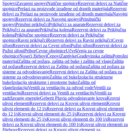
Spojevi
Zavareni spojevi
Natične spojnice
Rezervni delovi za Natične
spojnice
Prelazi na proizvode izrađene od drugih materijala
Rezervni
delovi za Prelazi na proizvode izrađene od drugih materijala
Navojni
spojevi
Rezervni delovi za Navojni spojevi
Prirubnički
spojevi
Prirubni priključci
Priključci za aparate
Rezervni delovi za
Priključci za aparate
Priključna kolena
Rezervni delovi za Priključna
kolena
Priključne spojnice
Rezervni delovi za Priključne
spojnice
Ravni priključci
Rezervni delovi za Ravni priključci
Cevni
sifoni
Rezervni delovi za Cevni sifoni
Pužni sifoni
Rezervni delovi za
Pužni sifoni
Pribor
Cevne obujmice
Učvršćenja za cevne
obujmice
Noseći žlebovi
Čepovi
Zaptivke
Građevinska zaštita
Potrošni
materijal
Zaštita od požara, zaštita od buke i zaštita od vlage
Zaštita
od požara
Rezervni delovi za Zaštita od požara
Zaštita od požara za
sisteme za odvodnjavanje
Rezervni delovi za Zaštita od požara za
sisteme za odvodnjavanje
Zaštita od buke
Izolacija strukturne
buke
Izolacija strukturne i prostorne buke
Zaštita od
vlage
Izolacija
Ventili za ventilaciju za odvod vode
Ventili za
ventilaciju
Rezervni delovi za Ventili za ventilaciju
Ventili za
zadržavanje energije
Geberit Pluvia odvodnjavanje krova
Krovni
ulivni elementi
Rezervni delovi za Krovni ulivni elementi
Krovni
ulivni elementi do 12 l/s
Rezervni delovi za Krovni ulivni elementi
do 12 l/s
Krovni ulivni elementi do 25 l/s
Rezervni delovi za Krovni
ulivni elementi do 25 l/s
Krovni ulivni elementi do 100 l/s
Rezervni
delovi za Krovni ulivni elementi do 100 l/s
Krovni ulivni elementi za
žljebove
Rezervni delovi za Krovni ulivni elementi za