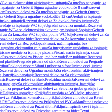
WC-a sa elektronskim aktiviranjem ispiranja
Za mrežno napajanje, za
apajanje, za Geberit Sigma ugradne vodokotliće 8 cm
Rezervni
2 cm
Rezervni delovi za Za mrežno napajanje, za Geberit Omega
, za Geberit Sigma ugradne vodokotliće 12 cm
Uređaji za ispiranje
insko ispiranje
Rezervni delovi za Za dvokoličinsko ispiranje
Za
uređaje za ispiranje WC šolje
Ugradni setovi za montažu
Rezervni
iranje WC-a sa elektronskim aktiviranjem ispiranja
Spojnice
Geberit
vi za Za konzolne WC šolje
Za podne WC šolje
Rezervni delovi za Za
onzolne i podne bidee
Rezervni delovi za Za konzolne i podne
rvni delovi za Bez poklopca
Pisoari, način ispiranja, bez
i ugradnu elektroniku za pisoar
Sa integrisanim uređajima za ispiranje
risane uređaje za ispiranje pisoara
Pisoari, način ispiranja, sa/za
de
Rezervni delovi za Pisoari, rad bez vode
Bez poklopca
Rezervni
od plastike
Pregrade pisoara od stakla
Rezervni delovi za Pregrade
Pribor
Poklopci pisoara
Sifoni i pribor za sifone
Ispirne cevi, ispirna
Rezervni delovi za Ugradna montaža
Sa elektronskim aktiviranjem
a, baterijsko napajanje
Rezervni delovi za Sa elektronskim
asic
Rezervni delovi za Basic
Predzidna montaža
Rezervni delovi za
no napajanje
Sa elektronskim aktiviranjem ispiranja, baterijsko
nju i za prepravku
Rezervni delovi za Setovi za grubu gradnju i za
je
Daljinsko upravljanje
Priključci uređaja za WC šolje, pisoare i
ovi za Priključna kolena
Ravni priključci
Rezervni delovi za Ravni
od PVC-a
Rezervni delovi za Priključci od PVC-a
Manžetne i pokrivne
oni
Rezervni delovi za Pužni sifoni
Priključci ispirnih cevi i ispirnih
idee
Rezervni delovi za Odvodne garniture za bidee
Cevni