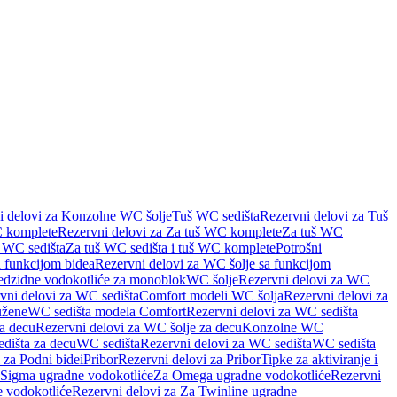
i delovi za Konzolne WC šolje
Tuš WC sedišta
Rezervni delovi za Tuš
 komplete
Rezervni delovi za Za tuš WC komplete
Za tuš WC
š WC sedišta
Za tuš WC sedišta i tuš WC komplete
Potrošni
 funkcijom bidea
Rezervni delovi za WC šolje sa funkcijom
redzidne vodokotliće za monoblok
WC šolje
Rezervni delovi za WC
vni delovi za WC sedišta
Comfort modeli WC šolja
Rezervni delovi za
užene
WC sedišta modela Comfort
Rezervni delovi za WC sedišta
a decu
Rezervni delovi za WC šolje za decu
Konzolne WC
dišta za decu
WC sedišta
Rezervni delovi za WC sedišta
WC sedišta
 za Podni bidei
Pribor
Rezervni delovi za Pribor
Tipke za aktiviranje i
 Sigma ugradne vodokotliće
Za Omega ugradne vodokotliće
Rezervni
 vodokotliće
Rezervni delovi za Za Twinline ugradne