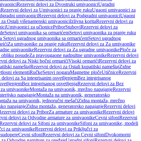
ivaonici
Rezervni delovi za Dvostruki umivaonici
Ugradni
u
Rezervni delovi za Umivaonici za pranje ruku
Ugaoni umivaonici za
dgradni umivaonici
Rezervni delovi za Podgradni umivaonici
Ugaoni
 za Ostali višenamenski umivaonici
Izlivna korita
Rezervni delovi za
ici
Umivaonici za učionice
Pribor
Stubovi
Rezervni delovi za
ade
Setovi umivaonika sa ormarićem
Setovi umivaonika za pranje ruku
za Setovi ugradnog umivaonika sa ormarićem
Setovi ugradnog
rići
Za umivaonike za pranje ruku
Rezervni delovi za Za umivaonike
radne umivaonike
Rezervni delovi za Za ugradne umivaonike
Ploče za
 obliku posude
Za pravougaone nadpultne umivaonike
Rezervni delovi
vni delovi za Niski bočni ormarići
Visoki ormarići
Rezervni delovi za
atilski nameštaj
Rezervni delovi za Ostali kupatilski nameštaj
Zidne
tlosni elementi
Ručke
Setovi nogara
Magnetne ploče
Utičnice
Rezervni
 delovi za Sa integrisanim osvetljenjem
Bez integrisanog
svetljenjem
Bez integrisanog osvetljenja
Rezervni delovi za Bez
 za umivaonike
Montaža na umivaonik, mrežno napajanje
Rezervni
terijsko napajanje
Montaža na umivaonik, generatorsko
ntaža na umivaonik, jednoručni mešači
Zidna montaža, mrežno
sko napajanje
Zidna montaža, generatorsko napajanje
Rezervni delovi
Rezervni delovi za Pribor
Za armature za umivaonike
Rezervni delovi
rvni delovi za Odvodne armature za umivaonike
Cevni sifoni
Rezervni
Rezervni delovi za Sifoni za umivaonike
Sifoni za umivaonike, modeli
učci za umivaonike
Rezervni delovi za Priključci za
 sudopere
Cevni sifoni
Rezervni delovi za Cevni sifoni
Dvokomorni
 za Odvodne garniture za uređaje
Ugradni sifoni
Rezervni delovi za