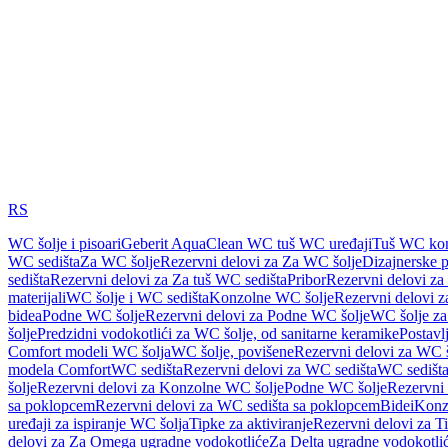
RS
WC šolje i pisoari
Geberit AquaClean WC tuš WC uređaji
Tuš WC kom
WC sedišta
Za WC šolje
Rezervni delovi za Za WC šolje
Dizajnerske 
sedišta
Rezervni delovi za Za tuš WC sedišta
Pribor
Rezervni delovi za
materijali
WC šolje i WC sedišta
Konzolne WC šolje
Rezervni delovi 
bidea
Podne WC šolje
Rezervni delovi za Podne WC šolje
WC šolje za
šolje
Predzidni vodokotlići za WC šolje, od sanitarne keramike
Postavlj
Comfort modeli WC šolja
WC šolje, povišene
Rezervni delovi za WC š
modela Comfort
WC sedišta
Rezervni delovi za WC sedišta
WC sedišta
šolje
Rezervni delovi za Konzolne WC šolje
Podne WC šolje
Rezervni
sa poklopcem
Rezervni delovi za WC sedišta sa poklopcem
Bidei
Konzo
uređaji za ispiranje WC šolja
Tipke za aktiviranje
Rezervni delovi za Ti
delovi za Za Omega ugradne vodokotliće
Za Delta ugradne vodokotli