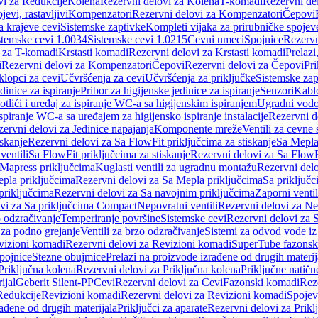
vi za Redukcije
Kolena
Rezervni delovi za Kolena
T-komadi
Rezervni de
jevi, rastavljivi
Kompenzatori
Rezervni delovi za Kompenzatori
Čepovi
a krajeve cevi
Sistemske zaptivke
Kompleti vijaka za prirubničke spojev
stemske cevi 1.0034
Sistemske cevi 1.0215
Cevni umeci
Spojnice
Rezervn
i za T-komadi
Krstasti komadi
Rezervni delovi za Krstasti komadi
Prelazi
i
Rezervni delovi za Kompenzatori
Čepovi
Rezervni delovi za Čepovi
Pri
klopci za cevi
Učvršćenja za cevi
Učvršćenja za priključke
Sistemske zap
dinice za ispiranje
Pribor za higijenske jedinice za ispiranje
Senzori
Kabl
tlići i uređaj za ispiranje WC-a sa higijenskim ispiranjem
Ugradni vodok
ispiranje WC-a sa uređajem za higijensko ispiranje instalacije
Rezervni d
ervni delovi za Jedinice napajanja
Komponente mreže
Ventili za cevne 
iskanje
Rezervni delovi za Sa FlowFit priključcima za stiskanje
Sa Mepla
ventili
Sa FlowFit priključcima za stiskanje
Rezervni delovi za Sa FlowFi
 Mapress priključcima
Kuglasti ventili za ugradnu montažu
Rezervni delo
pla priključcima
Rezervni delovi za Sa Mepla priključcima
Sa priključ
priključcima
Rezervni delovi za Sa navojnim priključcima
Zaporni ventil
vi za Sa priključcima Compact
Nepovratni ventili
Rezervni delovi za Nep
o odzračivanje
Temperiranje površine
Sistemske cevi
Rezervni delovi za 
 za podno grejanje
Ventili za brzo odzračivanje
Sistemi za odvod vode iz
vizioni komadi
Rezervni delovi za Revizioni komadi
SuperTube fazonsk
pojnice
Stezne obujmice
Prelazi na proizvode izrađene od drugih materij
Priključna kolena
Rezervni delovi za Priključna kolena
Priključne natičn
ijal
Geberit Silent-PP
Cevi
Rezervni delovi za Cevi
Fazonski komadi
Rez
Redukcije
Revizioni komadi
Rezervni delovi za Revizioni komadi
Spojev
rađene od drugih materijala
Priključci za aparate
Rezervni delovi za Priklj