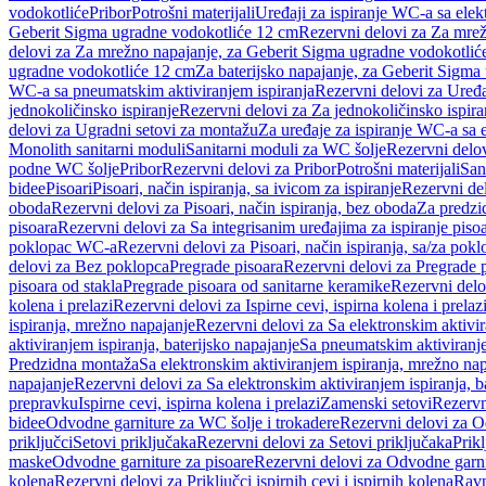
vodokotliće
Pribor
Potrošni materijali
Uređaji za ispiranje WC-a sa elek
Geberit Sigma ugradne vodokotliće 12 cm
Rezervni delovi za Za mre
delovi za Za mrežno napajanje, za Geberit Sigma ugradne vodokotlić
ugradne vodokotliće 12 cm
Za baterijsko napajanje, za Geberit Sigm
WC-a sa pneumatskim aktiviranjem ispiranja
Rezervni delovi za Uređa
jednokoličinsko ispiranje
Rezervni delovi za Za jednokoličinsko ispira
delovi za Ugradni setovi za montažu
Za uređaje za ispiranje WC-a sa e
Monolith sanitarni moduli
Sanitarni moduli za WC šolje
Rezervni delov
podne WC šolje
Pribor
Rezervni delovi za Pribor
Potrošni materijali
San
bidee
Pisoari
Pisoari, način ispiranja, sa ivicom za ispiranje
Rezervni del
oboda
Rezervni delovi za Pisoari, način ispiranja, bez oboda
Za predzid
pisoara
Rezervni delovi za Sa integrisanim uređajima za ispiranje piso
poklopac WC-a
Rezervni delovi za Pisoari, način ispiranja, sa/za po
delovi za Bez poklopca
Pregrade pisoara
Rezervni delovi za Pregrade 
pisoara od stakla
Pregrade pisoara od sanitarne keramike
Rezervni delo
kolena i prelazi
Rezervni delovi za Ispirne cevi, ispirna kolena i prelaz
ispiranja, mrežno napajanje
Rezervni delovi za Sa elektronskim aktivi
aktiviranjem ispiranja, baterijsko napajanje
Sa pneumatskim aktiviranje
Predzidna montaža
Sa elektronskim aktiviranjem ispiranja, mrežno na
napajanje
Rezervni delovi za Sa elektronskim aktiviranjem ispiranja, b
prepravku
Ispirne cevi, ispirna kolena i prelazi
Zamenski setovi
Rezervn
bidee
Odvodne garniture za WC šolje i trokadere
Rezervni delovi za O
priključci
Setovi priključaka
Rezervni delovi za Setovi priključaka
Prikl
maske
Odvodne garniture za pisoare
Rezervni delovi za Odvodne garni
kolena
Rezervni delovi za Priključci ispirnih cevi i ispirnih kolena
Ravn