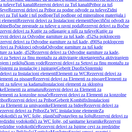
a tuševe
Tuš kanali
Rezervni delovi za Tuš kanali
Pribor za tuš
uševe
Rezervni delovi za Pribor za podne odvode za tuševe
Zidni
vi za Tuš kade i tuš podloge
Tuš podloge od mineralnog materijala i
i elementi
Rezervni delovi za Instalacioni elementi
Specifični odvodi za
abine
Bočne pregrade za tuševe u ravni poda
Rezervni delovi za Bočne
zervni delovi za Kutije za odlaganje u niši za tuševe
Kutije za
rvni delovi za Odvodne garniture za tuš kade, d52
Sa poklopcem
zervni delovi za Odvodne garniture za tuš kade, d90
Sa poklopcem
elovi za Poklopci odvoda
Odvodne garniture za tuš kade
ure za kade, d52
Rezervni delovi za Odvodne garniture za kade,
i za Setovi za finu montažu za aktiviranje okretanjem
Sa aktiviranjem
anjem i priključkom vode
Rezervni delovi za Setovi za finu montažu za
Sistemi za instalacije i ispiranje
Geberit Duofix
Sistemski
delovi za Instalacioni elementi
Elementi za WC
Rezervni delovi za
lementi za pisoare
Rezervni delovi za Elementi za pisoare
Elementi za
nti za tuševe sa kadama
Instalacioni elementi za sklopiva
ike
Elementi za armaturu
Rezervni delovi za Elementi za
lementi za konzolne nosače
Rezervni delovi za Elementi za konzolne
ibor
Rezervni delovi za Pribor
Geberit Kombifix
Instalacioni
 za Elementi za umivaonike
Elementi za bidee
Rezervni delovi za
ezervni delovi za Pribor
Za WC instalacione elemente
Za
dokotlići za WC šolje, plastični
Postavljen na šolju
Rezervni delovi za
redzidni vodokotlići za WC šolje, od sanitarne keramike
Rezervni
predzidne vodokotliće
Rezervni delovi za Ispirne cevi za predzidne
elovi za Priključci
Zaptivke
Manžetne
Spojni umeci, rozetni i