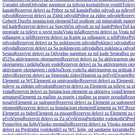
Ugradni sifoni
Odvodne garniture za izlivna korita
Izlivni ventili
Tuševi
kanale
Rezervni delovi za Pribor za tuš kanale
Podni odvodi za tuševe
odvodi
Rezervni delovi za Zidni odvodi
Pribor za zidne odvode
Rezervn
Geberit Duofix instalacioni elementi
Tuš podloge od mineralnih materi
tuš kade
Rezervni delovi za Specifični odvodi za tuš kade
Pribor
Tuš ka
pregrade za tuševe u ravni poda
Vrata tuša
Rezervni delovi za Vrata tu
odlaganje u niši
Rezervni delovi za Kutije za odlaganje u niši
Pribor
Pri
odvoda
Rezervni delovi za Sa poklopcem odvoda
Poklopci odvoda
Rez
odvoda
Rezervni delovi za Sa poklopcem odvoda
Bez poklopca odvo
Sestra
Rezervni delovi za Odvodne garniture za tuš kade Sestra
Bez po
d52
Sa aktiviranjem okretanjem
Rezervni delovi za Sa aktiviranjem ok
okretanjem i priključkom vode
Rezervni delovi za Sa aktiviranjem ok
aktiviranje okretanjem i priključkom vode
Sa aktiviranjem na pritisak
zidovi
Rezervni delovi za Sistemski zidovi
Sistemi za pričvršćivanje
Rez
Elementi za WC
Elementi za umivaonike
Rezervni delovi za Elementi
tuševe sa zidnim odvodom
Rezervni delovi za Elementi za tuševe sa
vrata
Rezervni delovi za Instalacioni elementi za sklopiva vrata
Element
armaturu
Elementi za mašine za pranje i mašine za pranje posuđa
Rezer
nosače
Elementi za sudopere
Rezervni delovi za Elementi za sudopere
elementi
Rezervni delovi za Instalacioni elementi
Elementi za WC
Reze
Elementi za bidee
Elementi za pisoare
Rezervni delovi za Elementi za 
učvršćenja
Rezervni delovi za Za učvršćenja
Predzidni vodokotlići
Pred
Postavljen na šolju
Visoko montažni
Rezervni delovi za Visoko monta
delovi za Predzidni vodokotlići za WC šolje, od sanitarne keramike
Po
vodokotliće
Visoko montažni
Rezervni delovi za Visoko montažni
Nisk