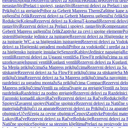
elementi
Spojnice
Rezervni delovi za Spojnice
Redukcije
Rezervni delo
nerastavljivi
Prelazi i spojevi, rastavljivi
Rezervni delovi za Prelazi i spo
Priključci za grejanje
Pribor za Geberit Mapress Therm
Zaštitne kape z
ugljenični čelik
Rezervni delovi za Geberit Mapress ugljenični čelik
Si
Redukcije
Kolena
Rezervni delovi za Kolena
T-komadi
Rezervni delov
rastavljivi
Rezervni delovi za Prelazi i spojevi, rastavljivi
Kompenzator
Geberit Mapress ugljenični čelik
Zaptivke za cevi i spojne elemente
Po
sistem
Higijenske jedinice za ispiranje
Rezervni delovi za Higijenske je
za ispiranje WC-a sa higijenskim ispiranjem
Rezervni delovi za Vodoko
delovi za Higijenski ugrađeni moduli
Pribor za vodokotlić i uređaj za 
za higijensko ispiranje instalacije
Senzori
Kablovi
Jedinice napajanja
Rez
ventili
Rezervni delovi za Ugaoni ventili
Sa FlowFit priključcima za st
uzorkovanje
Ispusni ventili
Kuglasti ventili
Rezervni delovi za Kuglasti 
Sa Mepla priključcima
Sa Mapress priključcima
Rezervni delovi za Sa
stiskanje
Rezervni delovi za Sa FlowFit priključcima za stiskanje
Sa Me
priključcima
Rezervni delovi za Sa Mapress priključcima
Sa navojnim 
razdelnici za ugradnu montažu
Sa priključcima Compact
Rezervni delo
Mapress priključcima
Ventili za odzračivanje za grejanje
Ventili za brz
razdelnika
Razdelnici za podno grejanje
Rezervni delovi za Razdelnici
Fazonski komadi
Lukovi
Račve
Rezervni delovi za Račve
Redukcije
Re
Spojevi
Zavareni spojevi
Natične spojnice
Rezervni delovi za Natične s
materijala
Priključci za aparate
Rezervni delovi za Priključci za aparate
obujmice
Učvršćenja za cevne obujmice
Čepovi
Zaptivke
Potrošni mater
Lukovi
Račve
Rezervni delovi za Račve
Redukcije
Rezervni delovi za 
Natične spojnice
Spojnice sa steznim klještima
Prelazi na proizvode iz