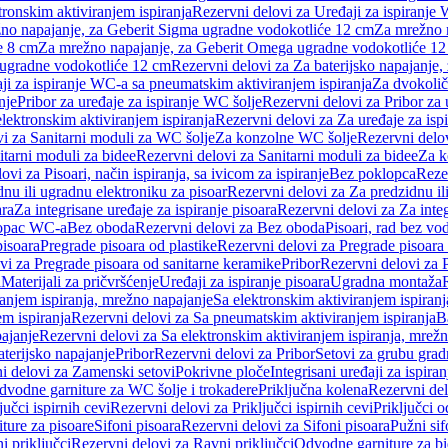
tronskim aktiviranjem ispiranja
Rezervni delovi za Uređaji za ispiranje 
žno napajanje, za Geberit Sigma ugradne vodokotliće 12 cm
Za mrežno n
e 8 cm
Za mrežno napajanje, za Geberit Omega ugradne vodokotliće 1
a ugradne vodokotliće 12 cm
Rezervni delovi za Za baterijsko napajanje
ji za ispiranje WC-a sa pneumatskim aktiviranjem ispiranja
Za dvokolič
nje
Pribor za uređaje za ispiranje WC šolje
Rezervni delovi za Pribor za 
lektronskim aktiviranjem ispiranja
Rezervni delovi za Za uređaje za isp
i za Sanitarni moduli za WC šolje
Za konzolne WC šolje
Rezervni delo
itarni moduli za bidee
Rezervni delovi za Sanitarni moduli za bidee
Za k
ovi za Pisoari, način ispiranja, sa ivicom za ispiranje
Bez poklopca
Reze
nu ili ugradnu elektroniku za pisoar
Rezervni delovi za Za predzidnu il
ara
Za integrisane uređaje za ispiranje pisoara
Rezervni delovi za Za integ
klopac WC-a
Bez oboda
Rezervni delovi za Bez oboda
Pisoari, rad bez vo
pisoara
Pregrade pisoara od plastike
Rezervni delovi za Pregrade pisoara 
vi za Pregrade pisoara od sanitarne keramike
Pribor
Rezervni delovi za 
i
Materijali za pričvršćenje
Uređaji za ispiranje pisoara
Ugradna montaža
ranjem ispiranja, mrežno napajanje
Sa elektronskim aktiviranjem ispiranj
m ispiranja
Rezervni delovi za Sa pneumatskim aktiviranjem ispiranja
B
pajanje
Rezervni delovi za Sa elektronskim aktiviranjem ispiranja, mrež
aterijsko napajanje
Pribor
Rezervni delovi za Pribor
Setovi za grubu grad
i delovi za Zamenski setovi
Pokrivne ploče
Integrisani uređaji za ispiran
dvodne garniture za WC šolje i trokadere
Priključna kolena
Rezervni del
jučci ispirnih cevi
Rezervni delovi za Priključci ispirnih cevi
Priključci 
ture za pisoare
Sifoni pisoara
Rezervni delovi za Sifoni pisoara
Pužni sif
i priključci
Rezervni delovi za Ravni priključci
Odvodne garniture za b