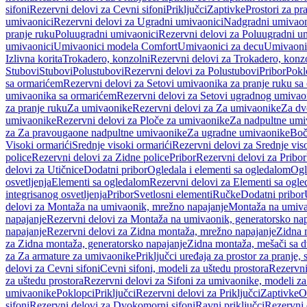
sifoni
Rezervni delovi za Cevni sifoni
Priključci
Zaptivke
Prostori za pr
umivaonici
Rezervni delovi za Ugradni umivaonici
Nadgradni umivaon
pranje ruku
Poluugradni umivaonici
Rezervni delovi za Poluugradni u
umivaonici
Umivaonici modela Comfort
Umivaonici za decu
Umivaoni
Izlivna korita
Trokadero, konzolni
Rezervni delovi za Trokadero, konz
Stubovi
Stubovi
Polustubovi
Rezervni delovi za Polustubovi
Pribor
Pokl
sa ormarićem
Rezervni delovi za Setovi umivaonika za pranje ruku s
umivaonika sa ormarićem
Rezervni delovi za Setovi ugradnog umivao
za pranje ruku
Za umivaonike
Rezervni delovi za Za umivaonike
Za dv
umivaonike
Rezervni delovi za Ploče za umivaonike
Za nadpultne umi
za Za pravougaone nadpultne umivaonike
Za ugradne umivaonike
Boč
Visoki ormarići
Srednje visoki ormarići
Rezervni delovi za Srednje vis
police
Rezervni delovi za Zidne police
Pribor
Rezervni delovi za Pribor
delovi za Utičnice
Dodatni pribor
Ogledala i elementi sa ogledalom
Ogl
osvetljenja
Elementi sa ogledalom
Rezervni delovi za Elementi sa ogl
integrisanog osvetljenja
Pribor
Svetlosni elementi
Ručke
Dodatni pribor
delovi za Montaža na umivaonik, mrežno napajanje
Montaža na umivao
napajanje
Rezervni delovi za Montaža na umivaonik, generatorsko nap
napajanje
Rezervni delovi za Zidna montaža, mrežno napajanje
Zidna 
za Zidna montaža, generatorsko napajanje
Zidna montaža, mešači sa d
za Za armature za umivaonike
Priključci uređaja za prostor za pranje, 
delovi za Cevni sifoni
Cevni sifoni, modeli za uštedu prostora
Rezervni
za uštedu prostora
Rezervni delovi za Sifoni za umivaonike, modeli za
umivaonike
Poklopci
Priključci
Rezervni delovi za Priključci
Zaptivke
O
sifoni
Rezervni delovi za Dvokomorni sifoni
Ravni priključci
Rezervni 