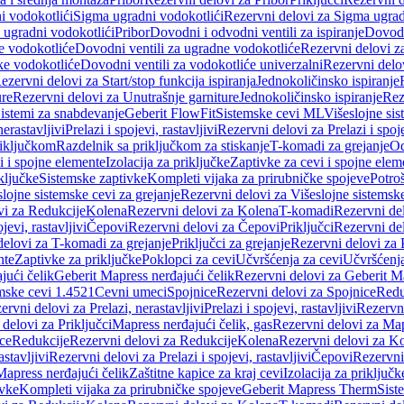
i vodokotlići
Sigma ugradni vodokotlići
Rezervni delovi za Sigma ugrad
 ugradni vodokotlići
Pribor
Dovodni i odvodni ventili za ispiranje
Dovodn
e vodokotliće
Dovodni ventili za ugradne vodokotliće
Rezervni delovi z
ke vodokotliće
Dovodni ventili za vodokotliće univerzalni
Rezervni delov
ezervni delovi za Start/stop funkcija ispiranja
Jednokoličinsko ispiranje
ure
Rezervni delovi za Unutrašnje garniture
Jednokoličinsko ispiranje
Rez
istemi za snabdevanje
Geberit FlowFit
Sistemske cevi ML
Višeslojne sis
nerastavljivi
Prelazi i spojevi, rastavljivi
Rezervni delovi za Prelazi i spoje
riključkom
Razdelnik sa priključkom za stiskanje
T-komadi za grejanje
Od
vi i spojne elemente
Izolacija za priključke
Zaptivke za cevi i spojne elem
ključke
Sistemske zaptivke
Kompleti vijaka za prirubničke spojeve
Potroš
slojne sistemske cevi za grejanje
Rezervni delovi za Višeslojne sistemske
vi za Redukcije
Kolena
Rezervni delovi za Kolena
T-komadi
Rezervni de
jevi, rastavljivi
Čepovi
Rezervni delovi za Čepovi
Priključci
Rezervni del
delovi za T-komadi za grejanje
Priključci za grejanje
Rezervni delovi za P
nte
Zaptivke za priključke
Poklopci za cevi
Učvršćenja za cevi
Učvršćenja
jući čelik
Geberit Mapress nerđajući čelik
Rezervni delovi za Geberit Ma
mske cevi 1.4521
Cevni umeci
Spojnice
Rezervni delovi za Spojnice
Redu
ervni delovi za Prelazi, nerastavljivi
Prelazi i spojevi, rastavljivi
Rezervni
delovi za Priključci
Mapress nerđajući čelik, gas
Rezervni delovi za Map
ce
Redukcije
Rezervni delovi za Redukcije
Kolena
Rezervni delovi za K
astavljivi
Rezervni delovi za Prelazi i spojevi, rastavljivi
Čepovi
Rezervni
Mapress nerđajući čelik
Zaštitne kapice za kraj cevi
Izolacija za priključk
ivke
Kompleti vijaka za prirubničke spojeve
Geberit Mapress Therm
Sist