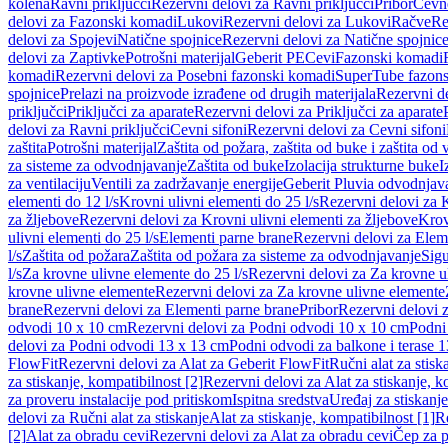
kolena
Ravni priključci
Rezervni delovi za Ravni priključci
Pribor
Cevn
delovi za Fazonski komadi
Lukovi
Rezervni delovi za Lukovi
Račve
Re
delovi za Spojevi
Natične spojnice
Rezervni delovi za Natične spojnic
delovi za Zaptivke
Potrošni materijal
Geberit PE
Cevi
Fazonski komadi
komadi
Rezervni delovi za Posebni fazonski komadi
SuperTube fazon
spojnice
Prelazi na proizvode izrađene od drugih materijala
Rezervni de
priključci
Priključci za aparate
Rezervni delovi za Priključci za aparate
delovi za Ravni priključci
Cevni sifoni
Rezervni delovi za Cevni sifoni
zaštita
Potrošni materijal
Zaštita od požara, zaštita od buke i zaštita od 
za sisteme za odvodnjavanje
Zaštita od buke
Izolacija strukturne buke
I
za ventilaciju
Ventili za zadržavanje energije
Geberit Pluvia odvodnjav
elementi do 12 l/s
Krovni ulivni elementi do 25 l/s
Rezervni delovi za K
za žljebove
Rezervni delovi za Krovni ulivni elementi za žljebove
Krov
ulivni elementi do 25 l/s
Elementi parne brane
Rezervni delovi za Elem
l/s
Zaštita od požara
Zaštita od požara za sisteme za odvodnjavanje
Sigu
l/s
Za krovne ulivne elemente do 25 l/s
Rezervni delovi za Za krovne ul
krovne ulivne elemente
Rezervni delovi za Za krovne ulivne elemente
brane
Rezervni delovi za Elementi parne brane
Pribor
Rezervni delovi z
odvodi 10 x 10 cm
Rezervni delovi za Podni odvodi 10 x 10 cm
Podni 
delovi za Podni odvodi 13 x 13 cm
Podni odvodi za balkone i terase 
FlowFit
Rezervni delovi za Alat za Geberit FlowFit
Ručni alat za stisk
za stiskanje, kompatibilnost [2]
Rezervni delovi za Alat za stiskanje, k
za proveru instalacije pod pritiskom
Ispitna sredstva
Uređaj za stiskanje
delovi za Ručni alat za stiskanje
Alat za stiskanje, kompatibilnost [1]
Re
[2]
Alat za obradu cevi
Rezervni delovi za Alat za obradu cevi
Čep za p