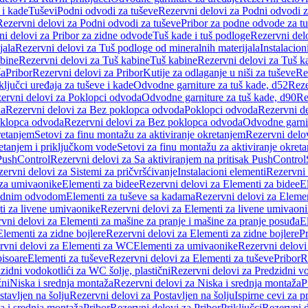
 i kade
Tuševi
Podni odvodi za tuševe
Rezervni delovi za Podni odvodi z
Rezervni delovi za Podni odvodi za tuševe
Pribor za podne odvode za t
i delovi za Pribor za zidne odvode
Tuš kade i tuš podloge
Rezervni delo
jala
Rezervni delovi za Tuš podloge od mineralnih materijala
Instalacion
bine
Rezervni delovi za Tuš kabine
Tuš kabine
Rezervni delovi za Tuš k
ša
Pribor
Rezervni delovi za Pribor
Kutije za odlaganje u niši za tuševe
Re
ključci uređaja za tuševe i kade
Odvodne garniture za tuš kade, d52
Reze
ervni delovi za Poklopci odvoda
Odvodne garniture za tuš kade, d90
Re
da
Rezervni delovi za Bez poklopca odvoda
Poklopci odvoda
Rezervni d
klopca odvoda
Rezervni delovi za Bez poklopca odvoda
Odvodne garnit
retanjem
Setovi za finu montažu za aktiviranje okretanjem
Rezervni delov
retanjem i priključkom vode
Setovi za finu montažu za aktiviranje okret
 PushControl
Rezervni delovi za Sa aktiviranjem na pritisak PushControl
ervni delovi za Sistemi za pričvršćivanje
Instalacioni elementi
Rezervni 
 za umivaonike
Elementi za bidee
Rezervni delovi za Elementi za bidee
E
 zidnim odvodom
Elementi za tuševe sa kadama
Rezervni delovi za Eleme
i za livene umivaonike
Rezervni delovi za Elementi za livene umivaon
vni delovi za Elementi za mašine za pranje i mašine za pranje posuđa
E
Elementi za zidne bojlere
Rezervni delovi za Elementi za zidne bojlere
Pr
rvni delovi za Elementi za WC
Elementi za umivaonike
Rezervni delovi
pisoare
Elementi za tuševe
Rezervni delovi za Elementi za tuševe
Pribor
R
zidni vodokotlići za WC šolje, plastični
Rezervni delovi za Predzidni vo
žni
Niska i srednja montaža
Rezervni delovi za Niska i srednja montaža
P
stavljen na šolju
Rezervni delovi za Postavljen na šolju
Ispirne cevi za 
a i srednja montaža
Pribor
Rezervni delovi za Pribor
Priključci
Rezervni d