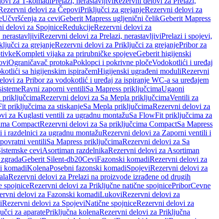
lovi za T-komadi
Prelazi, nerastavljivi
Rezervni delovi za Prelazi,
Rezervni delovi za Čepovi
Priključci za grejanje
Rezervni delovi za
e
Učvršćenja za cevi
Geberit Mapress ugljenični čelik
Geberit Mapress
i delovi za Spojnice
Redukcije
Rezervni delovi za
, nerastavljivi
Rezervni delovi za Prelazi, nerastavljivi
Prelazi i spojevi,
ključci za grejanje
Rezervni delovi za Priključci za grejanje
Pribor za
tivke
Kompleti vijaka za prirubničke spojeve
Geberit higijenski
ovi
Ograničavač protoka
Poklopci i pokrivne ploče
Vodokotlići i uređaj
otlići sa higijenskim ispiračem
Higijenski ugrađeni moduli
Rezervni
elovi za Pribor za vodokotlić i uređaj za ispiranje WC-a sa uređajem
sisteme
Ravni zaporni ventili
Sa Mapress priključcima
Ugaoni
 priključcima
Rezervni delovi za Sa Mepla priključcima
Ventili za
t priključcima za stiskanje
Sa Mepla priključcima
Rezervni delovi za
vi za Kuglasti ventili za ugradnu montažu
Sa FlowFit priključcima za
cima Compact
Rezervni delovi za Sa priključcima Compact
Sa Mapress
i i razdelnici za ugradnu montažu
Rezervni delovi za Zaporni ventili i
ovratni ventili
Sa Mapress priključcima
Rezervni delovi za Sa
Sistemske cevi
Asortiman razdelnika
Rezervni delovi za Asortiman
 zgrada
Geberit Silent-db20
Cevi
Fazonski komadi
Rezervni delovi za
i komadi
Kolena
Posebni fazonski komadi
Spojevi
Rezervni delovi za
ala
Rezervni delovi za Prelazi na proizvode izrađene od drugih
e spojnice
Rezervni delovi za Priključne natične spojnice
Pribor
Cevne
ervni delovi za Fazonski komadi
Lukovi
Rezervni delovi za
i
Rezervni delovi za Spojevi
Natične spojnice
Rezervni delovi za
učci za aparate
Priključna kolena
Rezervni delovi za Priključna