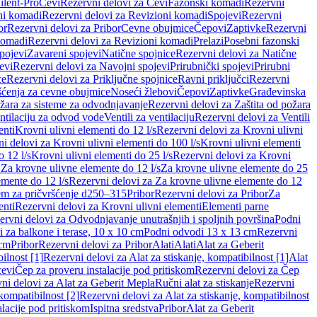
ilent-Pro
Cevi
Rezervni delovi za Cevi
Fazonski komadi
Rezervni
ni komadi
Rezervni delovi za Revizioni komadi
Spojevi
Rezervni
or
Rezervni delovi za Pribor
Cevne obujmice
Čepovi
Zaptivke
Rezervni
komadi
Rezervni delovi za Revizioni komadi
Prelazi
Posebni fazonski
pojevi
Zavareni spojevi
Natične spojnice
Rezervni delovi za Natične
evi
Rezervni delovi za Navojni spojevi
Prirubnički spojevi
Prirubni
ce
Rezervni delovi za Priključne spojnice
Ravni priključci
Rezervni
ćenja za cevne obujmice
Noseći žlebovi
Čepovi
Zaptivke
Građevinska
ožara za sisteme za odvodnjavanje
Rezervni delovi za Zaštita od požara
entilaciju za odvod vode
Ventili za ventilaciju
Rezervni delovi za Ventili
enti
Krovni ulivni elementi do 12 l/s
Rezervni delovi za Krovni ulivni
i delovi za Krovni ulivni elementi do 100 l/s
Krovni ulivni elementi
 12 l/s
Krovni ulivni elementi do 25 l/s
Rezervni delovi za Krovni
 Za krovne ulivne elemente do 12 l/s
Za krovne ulivne elemente do 25
emente do 12 l/s
Rezervni delovi za Za krovne ulivne elemente do 12
em za pričvršćenje d250–315
Pribor
Rezervni delovi za Pribor
Za
enti
Rezervni delovi za Krovni ulivni elementi
Elementi parne
ervni delovi za Odvodnjavanje unutrašnjih i spoljnih površina
Podni
 za balkone i terase, 10 x 10 cm
Podni odvodi 13 x 13 cm
Rezervni
 cm
Pribor
Rezervni delovi za Pribor
Alati
Alati
Alat za Geberit
ilnost [1]
Rezervni delovi za Alat za stiskanje, kompatibilnost [1]
Alat
cevi
Čep za proveru instalacije pod pritiskom
Rezervni delovi za Čep
ni delovi za Alat za Geberit Mepla
Ručni alat za stiskanje
Rezervni
 kompatibilnost [2]
Rezervni delovi za Alat za stiskanje, kompatibilnost
lacije pod pritiskom
Ispitna sredstva
Pribor
Alat za Geberit