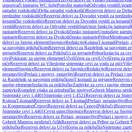
usporivači ispiranja WC šolje
Potrošni materijal
Odvodni ventili
Ugradn
ugradni vodokotlići
Delta ugradni vodokotlići
Rezervni delovi za Delta
predzidne vodokotliće
Rezervni delovi za Dovodni ventili za predzidn
keramičke vodokotliće
Rezervni delovi za Dovodni ventili za keramič
ventili
Rezervni delovi za Odvodni ventili
Start/stop funkcija ispiranja
R
ispiranje
Rezervni delovi za Dvokoličinsko ispiranje
Unutrašnje garnit
ispiranje
Rezervni delovi za Dvokoličinsko ispiranje
Pribor
Membrane
S
delovi za Spojni elementi
Spojnice
Redukcije
Kolana
T-komadi
Prelazi, 
sa navojnim priključkom
Rezervni delovi za Razdelnik sa navojnim p
grejanje
Rezervni delovi za Priključci za grejanje
Pribor
Izolacija za ce
cevi
Poklopac za spojne elemente
Učvršćenja za cevi
Učvršćenja za pri
piće
Rezervni delovi za Višeslojne sistemske cevi za vodu za piće
Više
elementi
Spojnice
Rezervni delovi za Spojnice
Redukcije
Rezervni delo
nerastavljivi
Prelazi i spojevi, rastavljivi
Rezervni delovi za Prelazi i spo
za Razdelnik sa navojnim priključkom
T-komadi za grejanje
Rezervni 
spojne elemente
Izolacija za priključke
Zaptivke za cevi i spojne eleme
zaptivke
Kompleti vijaka za prirubničke spojeve
Geberit Mapress nerđa
Sistemske cevi 1.4401
Sistemske cevi 1.4521
Rezervni delovi za Siste
Kolena
T-komadi
Rezervni delovi za T-komadi
Prelazi, nerastavljivi
Rez
za Kompenzatori
Čepovi
Rezervni delovi za Čepovi
Priključci
Rezervni 
Sistemske cevi 1.4401
Cevni umeci
Spojnice
Rezervni delovi za Spojni
nerastavljivi
Rezervni delovi za Prelazi, nerastavljivi
Prelazi i spojevi, r
Geberit Mapress nerđajući čelik
Rezervni delovi za Pribor za Geberit 
priključke
Rezervni delovi za Učvršćenja za priključke
Sistemske zapt