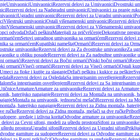
anje
Umivaonici
Umivaonici
Rezervni delovi za Umivaonici
Dvostruki um
ici
Rezervni delovi za Nadgradni umivaonici
Umivaonici za pranje ruk
mivaonici
Ugradni umivaonici
Rezervni delovi za Ugradni umivaonici
Po
ci
Višestruki umivaonici
Ostali višenamenski umivaonici
Rezervni delovi
olni
Višenamenski umivaonici
Rezervni delovi za Višenamenski umivaon
opci odvoda
Držači peškira
Materijali za pričvršćenje
Dekorativne pregr
a ormarićem
Setovi ugradnog umivaonika sa ormarićem
Rezervni delovi 
nika sa ormarićem
Kupatilski nameštaj
Ormarići
Rezervni delovi za Orma
ostruke umivaonike
Rezervni delovi za Za dvostruke umivaonike
Za ug
vaonike u obliku posude
Rezervni delovi za Za nadpultne umivaonike u
ni ormarići
Rezervni delovi za Bočni ormarići
Niski bočni ormarići
Rezer
oki ormarići
Viseći ormarići
Rezervni delovi za Viseći ormarići
Ostali kup
Umeci za fioke i kutije za slaganje
Držači peškira i kukice za peškire
Sve
edala
Rezervni delovi za Ogledala
Sa integrisanim osvetljenjem
Rezervni
edalom
Sa integrisanim osvetljenjem
Rezervni delovi za Sa integrisanim o
Utičnice
Armature
Armature za umivaonike
Rezervni delovi za Armature
nik, baterijsko napajanje
Rezervni delovi za Montaža na umivaonik, ba
ajanje
Montaža na umivaonik, jednoručni mešači
Rezervni delovi za Mo
montaža, baterijsko napajanje
Rezervni delovi za Zidna montaža, baterij
ve ručke
Rezervni delovi za Zidna montaža, mešači sa dve ručke
Pribor
sudopere, uređaje i izlivna korita
Odvodne armature za umivaonike
Reze
 delovi za Cevni sifoni, modeli za uštedu prostora
Sifoni za umivaonike
 uštedu prostora
Ugradni sifoni
Rezervni delovi za Ugradni sifoni
Priklj
dvodne garniture za sudopere
Rezervni delovi za Odvodne garniture za
delovi za Ravni priključci
Odvodne garniture za uređaje
Rezervni delovi