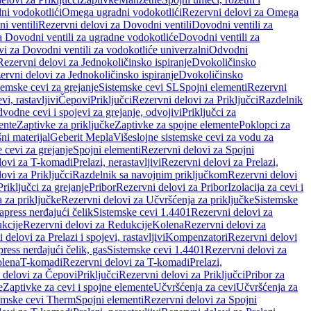
ni vodokotlići
Omega ugradni vodokotlići
Rezervni delovi za Omega
i ventili
Rezervni delovi za Dovodni ventili
Dovodni ventili za
a Dovodni ventili za ugradne vodokotliće
Dovodni ventili za
i za Dovodni ventili za vodokotliće univerzalni
Odvodni
Rezervni delovi za Jednokoličinsko ispiranje
Dvokoličinsko
ervni delovi za Jednokoličinsko ispiranje
Dvokoličinsko
temske cevi za grejanje
Sistemske cevi SL
Spojni elementi
Rezervni
vi, rastavljivi
Čepovi
Priključci
Rezervni delovi za Priključci
Razdelnik
vodne cevi i spojevi za grejanje, odvojivi
Priključci za
ente
Zaptivke za priključke
Zaptivke za spojne elemente
Poklopci za
ni materijal
Geberit Mepla
Višeslojne sistemske cevi za vodu za
 cevi za grejanje
Spojni elementi
Rezervni delovi za Spojni
lovi za T-komadi
Prelazi, nerastavljivi
Rezervni delovi za Prelazi,
ovi za Priključci
Razdelnik sa navojnim priključkom
Rezervni delovi
riključci za grejanje
Pribor
Rezervni delovi za Pribor
Izolacija za cevi i
 za priključke
Rezervni delovi za Učvršćenja za priključke
Sistemske
press nerđajući čelik
Sistemske cevi 1.4401
Rezervni delovi za
kcije
Rezervni delovi za Redukcije
Kolena
Rezervni delovi za
 delovi za Prelazi i spojevi, rastavljivi
Kompenzatori
Rezervni delovi
ress nerđajući čelik, gas
Sistemske cevi 1.4401
Rezervni delovi za
olena
T-komadi
Rezervni delovi za T-komadi
Prelazi,
 delovi za Čepovi
Priključci
Rezervni delovi za Priključci
Pribor za
e
Zaptivke za cevi i spojne elemente
Učvršćenja za cevi
Učvršćenja za
emske cevi Therm
Spojni elementi
Rezervni delovi za Spojni