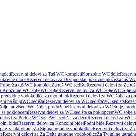
pleti
Rezervni delovi za Tuš WC kompleti
Konzolne WC šolje
Rezervn
pokrivne ploče
Rezervni delovi za Dizajnerske pokrivne ploče
Za tuš WC
 Pribor
Za tuš WC komplete
Za tuš WC sedišta
Rezervni delovi za Za tu
za Konzolne WC šolje
WC šolje
Rezervni delovi za WC šolje
WC šolje sa
 predzidne vodokotliće za monoblok
Rezervni delovi za WC šolje za p
eni na šolju
WC sedišta
Rezervni delovi za WC sedišta
WC sedišta
Rezer
olje, povišene
WC šolje, produžene
Rezervni delovi za WC šolje, prod
 sa poklopcem
Rezervni delovi za WC sedišta sa poklopcem
WC šolje z
 delovi za Podne WC šolje
WC sedišta za decu
Rezervni delovi za WC se
lni bidei
Rezervni delovi za Konzolni bidei
Podni bidei
Rezervni delovi
pke za aktiviranje
Za Sigma ugradne vodokotliće
Rezervni delovi za Za
će
Rezervni delovi za Za Delta ugradne vodokotliće
Za Twinline ugradne