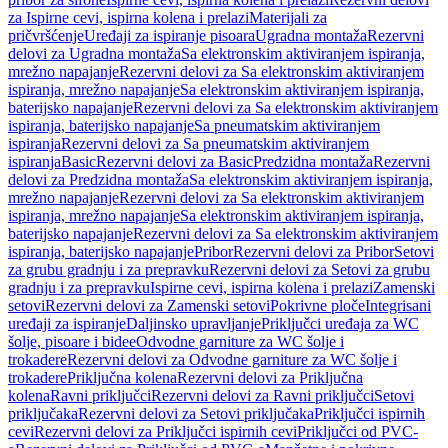
za Ispirne cevi, ispirna kolena i prelazi
Materijali za
pričvršćenje
Uređaji za ispiranje pisoara
Ugradna montaža
Rezervni
delovi za Ugradna montaža
Sa elektronskim aktiviranjem ispiranja,
mrežno napajanje
Rezervni delovi za Sa elektronskim aktiviranjem
ispiranja, mrežno napajanje
Sa elektronskim aktiviranjem ispiranja,
baterijsko napajanje
Rezervni delovi za Sa elektronskim aktiviranjem
ispiranja, baterijsko napajanje
Sa pneumatskim aktiviranjem
ispiranja
Rezervni delovi za Sa pneumatskim aktiviranjem
ispiranja
Basic
Rezervni delovi za Basic
Predzidna montaža
Rezervni
delovi za Predzidna montaža
Sa elektronskim aktiviranjem ispiranja,
mrežno napajanje
Rezervni delovi za Sa elektronskim aktiviranjem
ispiranja, mrežno napajanje
Sa elektronskim aktiviranjem ispiranja,
baterijsko napajanje
Rezervni delovi za Sa elektronskim aktiviranjem
ispiranja, baterijsko napajanje
Pribor
Rezervni delovi za Pribor
Setovi
za grubu gradnju i za prepravku
Rezervni delovi za Setovi za grubu
gradnju i za prepravku
Ispirne cevi, ispirna kolena i prelazi
Zamenski
setovi
Rezervni delovi za Zamenski setovi
Pokrivne ploče
Integrisani
uređaji za ispiranje
Daljinsko upravljanje
Priključci uređaja za WC
šolje, pisoare i bidee
Odvodne garniture za WC šolje i
trokadere
Rezervni delovi za Odvodne garniture za WC šolje i
trokadere
Priključna kolena
Rezervni delovi za Priključna
kolena
Ravni priključci
Rezervni delovi za Ravni priključci
Setovi
priključaka
Rezervni delovi za Setovi priključaka
Priključci ispirnih
cevi
Rezervni delovi za Priključci ispirnih cevi
Priključci od PVC-