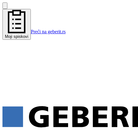
Preći na geberit.rs
Moji spiskovi