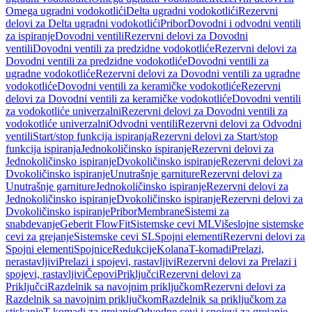
Omega ugradni vodokotlići
Delta ugradni vodokotlići
Rezervni
delovi za Delta ugradni vodokotlići
Pribor
Dovodni i odvodni ventili
za ispiranje
Dovodni ventili
Rezervni delovi za Dovodni
ventili
Dovodni ventili za predzidne vodokotliće
Rezervni delovi za
Dovodni ventili za predzidne vodokotliće
Dovodni ventili za
ugradne vodokotliće
Rezervni delovi za Dovodni ventili za ugradne
vodokotliće
Dovodni ventili za keramičke vodokotliće
Rezervni
delovi za Dovodni ventili za keramičke vodokotliće
Dovodni ventili
za vodokotliće univerzalni
Rezervni delovi za Dovodni ventili za
vodokotliće univerzalni
Odvodni ventili
Rezervni delovi za Odvodni
ventili
Start/stop funkcija ispiranja
Rezervni delovi za Start/stop
funkcija ispiranja
Jednokoličinsko ispiranje
Rezervni delovi za
Jednokoličinsko ispiranje
Dvokoličinsko ispiranje
Rezervni delovi za
Dvokoličinsko ispiranje
Unutrašnje garniture
Rezervni delovi za
Unutrašnje garniture
Jednokoličinsko ispiranje
Rezervni delovi za
Jednokoličinsko ispiranje
Dvokoličinsko ispiranje
Rezervni delovi za
Dvokoličinsko ispiranje
Pribor
Membrane
Sistemi za
snabdevanje
Geberit FlowFit
Sistemske cevi ML
Višeslojne sistemske
cevi za grejanje
Sistemske cevi SL
Spojni elementi
Rezervni delovi za
Spojni elementi
Spojnice
Redukcije
Kolana
T-komadi
Prelazi,
nerastavljivi
Prelazi i spojevi, rastavljivi
Rezervni delovi za Prelazi i
spojevi, rastavljivi
Čepovi
Priključci
Rezervni delovi za
Priključci
Razdelnik sa navojnim priključkom
Rezervni delovi za
Razdelnik sa navojnim priključkom
Razdelnik sa priključkom za
stiskanje
T-komadi za grejanje
Odvodne cevi i spojevi za grejanje,