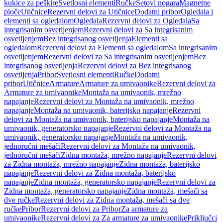
kukice za peškire
Svetlosni elementi
Ručke
Setovi nogara
Magnetne
ploče
Utičnice
Rezervni delovi za Utičnice
Dodatni pribor
Ogledala i
elementi sa ogledalom
Ogledala
Rezervni delovi za Ogledala
Sa
integrisanim osvetljenjem
Rezervni delovi za Sa integrisanim
osvetljenjem
Bez integrisanog osvetljenja
Elementi sa
ogledalom
Rezervni delovi za Elementi sa ogledalom
Sa integrisanim
osvetljenjem
Rezervni delovi za Sa integrisanim osvetljenjem
Bez
integrisanog osvetljenja
Rezervni delovi za Bez integrisanog
osvetljenja
Pribor
Svetlosni elementi
Ručke
Dodatni
pribor
Utičnice
Armature
Armature za umivaonike
Rezervni delovi za
Armature za umivaonike
Montaža na umivaonik, mrežno
napajanje
Rezervni delovi za Montaža na umivaonik, mrežno
napajanje
Montaža na umivaonik, baterijsko napajanje
Rezervni
delovi za Montaža na umivaonik, baterijsko napajanje
Montaža na
umivaonik, generatorsko napajanje
Rezervni delovi za Montaža na
umivaonik, generatorsko napajanje
Montaža na umivaonik,
jednoručni mešači
Rezervni delovi za Montaža na umivaonik,
jednoručni mešači
Zidna montaža, mrežno napajanje
Rezervni delovi
za Zidna montaža, mrežno napajanje
Zidna montaža, baterijsko
napajanje
Rezervni delovi za Zidna montaža, baterijsko
napajanje
Zidna montaža, generatorsko napajanje
Rezervni delovi za
Zidna montaža, generatorsko napajanje
Zidna montaža, mešači sa
dve ručke
Rezervni delovi za Zidna montaža, mešači sa dve
ručke
Pribor
Rezervni delovi za Pribor
Za armature za
umivaonike
Rezervni delovi za Za armature za umivaonike
Priključci