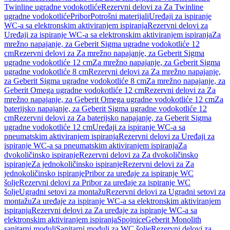
Twinline ugradne vodokotliće
Rezervni delovi za Za Twinline
ugradne vodokotliće
Pribor
Potrošni materijali
Uređaji za ispiranje
WC-a sa elektronskim aktiviranjem ispiranja
Rezervni delovi za
Uređaji za ispiranje WC-a sa elektronskim aktiviranjem ispiranja
Za
mrežno napajanje, za Geberit Sigma ugradne vodokotliće 12
cm
Rezervni delovi za Za mrežno napajanje, za Geberit Sigma
ugradne vodokotliće 12 cm
Za mrežno napajanje, za Geberit Sigma
ugradne vodokotliće 8 cm
Rezervni delovi za Za mrežno napajanje,
za Geberit Sigma ugradne vodokotliće 8 cm
Za mrežno napajanje, za
Geberit Omega ugradne vodokotliće 12 cm
Rezervni delovi za Za
mrežno napajanje, za Geberit Omega ugradne vodokotliće 12 cm
Za
baterijsko napajanje, za Geberit Sigma ugradne vodokotliće 12
cm
Rezervni delovi za Za baterijsko napajanje, za Geberit Sigma
ugradne vodokotliće 12 cm
Uređaji za ispiranje WC-a sa
pneumatskim aktiviranjem ispiranja
Rezervni delovi za Uređaji za
ispiranje WC-a sa pneumatskim aktiviranjem ispiranja
Za
dvokoličinsko ispiranje
Rezervni delovi za Za dvokoličinsko
ispiranje
Za jednokoličinsko ispiranje
Rezervni delovi za Za
jednokoličinsko ispiranje
Pribor za uređaje za ispiranje WC
šolje
Rezervni delovi za Pribor za uređaje za ispiranje WC
šolje
Ugradni setovi za montažu
Rezervni delovi za Ugradni setovi za
montažu
Za uređaje za ispiranje WC-a sa elektronskim aktiviranjem
ispiranja
Rezervni delovi za Za uređaje za ispiranje WC-a sa
elektronskim aktiviranjem ispiranja
Spojnice
Geberit Monolith
sanitarni moduli
Sanitarni moduli za WC šolje
Rezervni delovi za