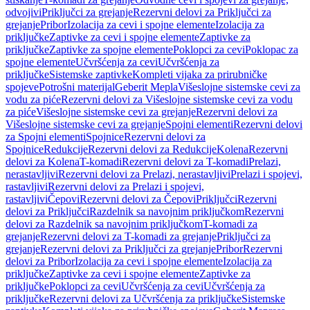
odvojivi
Priključci za grejanje
Rezervni delovi za Priključci za
grejanje
Pribor
Izolacija za cevi i spojne elemente
Izolacija za
priključke
Zaptivke za cevi i spojne elemente
Zaptivke za
priključke
Zaptivke za spojne elemente
Poklopci za cevi
Poklopac za
spojne elemente
Učvršćenja za cevi
Učvršćenja za
priključke
Sistemske zaptivke
Kompleti vijaka za prirubničke
spojeve
Potrošni materijal
Geberit Mepla
Višeslojne sistemske cevi za
vodu za piće
Rezervni delovi za Višeslojne sistemske cevi za vodu
za piće
Višeslojne sistemske cevi za grejanje
Rezervni delovi za
Višeslojne sistemske cevi za grejanje
Spojni elementi
Rezervni delovi
za Spojni elementi
Spojnice
Rezervni delovi za
Spojnice
Redukcije
Rezervni delovi za Redukcije
Kolena
Rezervni
delovi za Kolena
T-komadi
Rezervni delovi za T-komadi
Prelazi,
nerastavljivi
Rezervni delovi za Prelazi, nerastavljivi
Prelazi i spojevi,
rastavljivi
Rezervni delovi za Prelazi i spojevi,
rastavljivi
Čepovi
Rezervni delovi za Čepovi
Priključci
Rezervni
delovi za Priključci
Razdelnik sa navojnim priključkom
Rezervni
delovi za Razdelnik sa navojnim priključkom
T-komadi za
grejanje
Rezervni delovi za T-komadi za grejanje
Priključci za
grejanje
Rezervni delovi za Priključci za grejanje
Pribor
Rezervni
delovi za Pribor
Izolacija za cevi i spojne elemente
Izolacija za
priključke
Zaptivke za cevi i spojne elemente
Zaptivke za
priključke
Poklopci za cevi
Učvršćenja za cevi
Učvršćenja za
priključke
Rezervni delovi za Učvršćenja za priključke
Sistemske