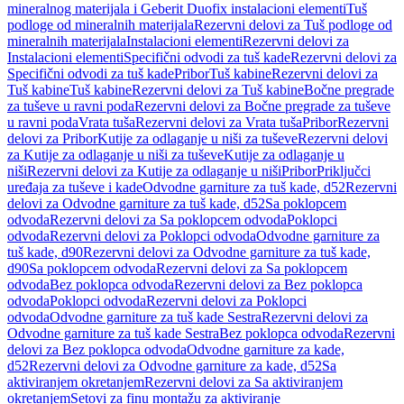
mineralnog materijala i Geberit Duofix instalacioni elementi
Tuš
podloge od mineralnih materijala
Rezervni delovi za Tuš podloge od
mineralnih materijala
Instalacioni elementi
Rezervni delovi za
Instalacioni elementi
Specifični odvodi za tuš kade
Rezervni delovi za
Specifični odvodi za tuš kade
Pribor
Tuš kabine
Rezervni delovi za
Tuš kabine
Tuš kabine
Rezervni delovi za Tuš kabine
Bočne pregrade
za tuševe u ravni poda
Rezervni delovi za Bočne pregrade za tuševe
u ravni poda
Vrata tuša
Rezervni delovi za Vrata tuša
Pribor
Rezervni
delovi za Pribor
Kutije za odlaganje u niši za tuševe
Rezervni delovi
za Kutije za odlaganje u niši za tuševe
Kutije za odlaganje u
niši
Rezervni delovi za Kutije za odlaganje u niši
Pribor
Priključci
uređaja za tuševe i kade
Odvodne garniture za tuš kade, d52
Rezervni
delovi za Odvodne garniture za tuš kade, d52
Sa poklopcem
odvoda
Rezervni delovi za Sa poklopcem odvoda
Poklopci
odvoda
Rezervni delovi za Poklopci odvoda
Odvodne garniture za
tuš kade, d90
Rezervni delovi za Odvodne garniture za tuš kade,
d90
Sa poklopcem odvoda
Rezervni delovi za Sa poklopcem
odvoda
Bez poklopca odvoda
Rezervni delovi za Bez poklopca
odvoda
Poklopci odvoda
Rezervni delovi za Poklopci
odvoda
Odvodne garniture za tuš kade Sestra
Rezervni delovi za
Odvodne garniture za tuš kade Sestra
Bez poklopca odvoda
Rezervni
delovi za Bez poklopca odvoda
Odvodne garniture za kade,
d52
Rezervni delovi za Odvodne garniture za kade, d52
Sa
aktiviranjem okretanjem
Rezervni delovi za Sa aktiviranjem
okretanjem
Setovi za finu montažu za aktiviranje