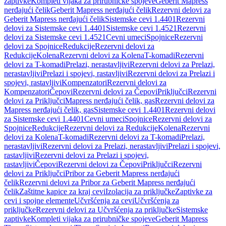
zaptivke
Kompleti vijaka za prirubničke spojeve
Geberit Mapress
nerđajući čelik
Geberit Mapress nerđajući čelik
Rezervni delovi za
Geberit Mapress nerđajući čelik
Sistemske cevi 1.4401
Rezervni
delovi za Sistemske cevi 1.4401
Sistemske cevi 1.4521
Rezervni
delovi za Sistemske cevi 1.4521
Cevni umeci
Spojnice
Rezervni
delovi za Spojnice
Redukcije
Rezervni delovi za
Redukcije
Kolena
Rezervni delovi za Kolena
T-komadi
Rezervni
delovi za T-komadi
Prelazi, nerastavljivi
Rezervni delovi za Prelazi,
nerastavljivi
Prelazi i spojevi, rastavljivi
Rezervni delovi za Prelazi i
spojevi, rastavljivi
Kompenzatori
Rezervni delovi za
Kompenzatori
Čepovi
Rezervni delovi za Čepovi
Priključci
Rezervni
delovi za Priključci
Mapress nerđajući čelik, gas
Rezervni delovi za
Mapress nerđajući čelik, gas
Sistemske cevi 1.4401
Rezervni delovi
za Sistemske cevi 1.4401
Cevni umeci
Spojnice
Rezervni delovi za
Spojnice
Redukcije
Rezervni delovi za Redukcije
Kolena
Rezervni
delovi za Kolena
T-komadi
Rezervni delovi za T-komadi
Prelazi,
nerastavljivi
Rezervni delovi za Prelazi, nerastavljivi
Prelazi i spojevi,
rastavljivi
Rezervni delovi za Prelazi i spojevi,
rastavljivi
Čepovi
Rezervni delovi za Čepovi
Priključci
Rezervni
delovi za Priključci
Pribor za Geberit Mapress nerđajući
čelik
Rezervni delovi za Pribor za Geberit Mapress nerđajući
čelik
Zaštitne kapice za kraj cevi
Izolacija za priključke
Zaptivke za
cevi i spojne elemente
Učvršćenja za cevi
Učvršćenja za
priključke
Rezervni delovi za Učvršćenja za priključke
Sistemske
zaptivke
Kompleti vijaka za prirubničke spojeve
Geberit Mapress