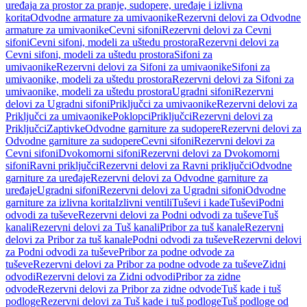
uređaja za prostor za pranje, sudopere, uređaje i izlivna
korita
Odvodne armature za umivaonike
Rezervni delovi za Odvodne
armature za umivaonike
Cevni sifoni
Rezervni delovi za Cevni
sifoni
Cevni sifoni, modeli za uštedu prostora
Rezervni delovi za
Cevni sifoni, modeli za uštedu prostora
Sifoni za
umivaonike
Rezervni delovi za Sifoni za umivaonike
Sifoni za
umivaonike, modeli za uštedu prostora
Rezervni delovi za Sifoni za
umivaonike, modeli za uštedu prostora
Ugradni sifoni
Rezervni
delovi za Ugradni sifoni
Priključci za umivaonike
Rezervni delovi za
Priključci za umivaonike
Poklopci
Priključci
Rezervni delovi za
Priključci
Zaptivke
Odvodne garniture za sudopere
Rezervni delovi za
Odvodne garniture za sudopere
Cevni sifoni
Rezervni delovi za
Cevni sifoni
Dvokomorni sifoni
Rezervni delovi za Dvokomorni
sifoni
Ravni priključci
Rezervni delovi za Ravni priključci
Odvodne
garniture za uređaje
Rezervni delovi za Odvodne garniture za
uređaje
Ugradni sifoni
Rezervni delovi za Ugradni sifoni
Odvodne
garniture za izlivna korita
Izlivni ventili
Tuševi i kade
Tuševi
Podni
odvodi za tuševe
Rezervni delovi za Podni odvodi za tuševe
Tuš
kanali
Rezervni delovi za Tuš kanali
Pribor za tuš kanale
Rezervni
delovi za Pribor za tuš kanale
Podni odvodi za tuševe
Rezervni delovi
za Podni odvodi za tuševe
Pribor za podne odvode za
tuševe
Rezervni delovi za Pribor za podne odvode za tuševe
Zidni
odvodi
Rezervni delovi za Zidni odvodi
Pribor za zidne
odvode
Rezervni delovi za Pribor za zidne odvode
Tuš kade i tuš
podloge
Rezervni delovi za Tuš kade i tuš podloge
Tuš podloge od