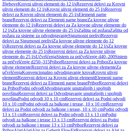
žljebove
Krovni ulivni elementi do 12 l/s
Rezervni delovi za Krovni
ulivni elementi do 12 l/s
Krovni ulivni elementi do 25 l/s
Rezervni
delovi za Krovni ulivni elementi do 25 l/s
Elementi parne
brane
Rezervni delovi za Elementi parne brane
Za krovne ulivne
elemente do 12 l/s
Rezervni delovi za Za krovne ulivne elemente do
12 l/s
Za krovne ulivne elemente do 25 l/s
Zaštita od požara
Zaštita od
požara za sisteme za odvodnjavanje
Sigurnosni prelivi
Rezervni
delovi za Sigurnosni prelivi
Za krovne ulivne elemente do 12
l/s
Rezervni delovi za Za krovne ulivne elemente do 12 l/s
Za krovne
ulivne elemente do 25 l/s
Rezervni delovi za Za krovne ulivne
elemente do 25 l/s
Učvršćenja
Sistem za pričvršćenje d40–200
Sistem
za pričvršćenje d250–315
Pribor
Rezervni delovi za Pribor
Za krovne
ulivne elemente
Rezervni delovi za Za krovne ulivne elemente
Za
učvršćenja
Konvencionalno odvodnjavanje krova
Krovni ulivni
elementi
Rezervni delovi za Krovni ulivni elementi
Elementi parne
brane
Rezervni delovi za Elementi parne brane
Pribor
Rezervni delovi
za Pribor
Podni odvod
Odvodnjavanje unutrašnjih i spoljnih
površina
Rezervni delovi za Odvodnjavanje unutrašnjih i spoljnih
površina
Podni odvodi 10 x 10 cm
Rezervni delovi za Podni odvodi
10 x 10 cm
Podni odvodi za balkone i terase, 10 x 10 cm
Rezervni
delovi za Podni odvodi za balkone i terase, 10 x 10 cm
Podni odvodi
13 x 13 cm
Rezervni delovi za Podni odvodi 13 x 13 cm
Podni
odvodi za balkone i terase 13 x 13 cm
Rezervni delovi za Podni
odvodi za balkone i terase 13 x 13 cm
Pribor
Rezervni delovi za
Pribor
Alati
Alati
Alat za Geberit FlowFit
Rezervni delovi za Alat za