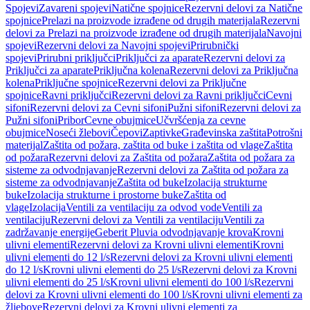
Spojevi
Zavareni spojevi
Natične spojnice
Rezervni delovi za Natične
spojnice
Prelazi na proizvode izrađene od drugih materijala
Rezervni
delovi za Prelazi na proizvode izrađene od drugih materijala
Navojni
spojevi
Rezervni delovi za Navojni spojevi
Prirubnički
spojevi
Prirubni priključci
Priključci za aparate
Rezervni delovi za
Priključci za aparate
Priključna kolena
Rezervni delovi za Priključna
kolena
Priključne spojnice
Rezervni delovi za Priključne
spojnice
Ravni priključci
Rezervni delovi za Ravni priključci
Cevni
sifoni
Rezervni delovi za Cevni sifoni
Pužni sifoni
Rezervni delovi za
Pužni sifoni
Pribor
Cevne obujmice
Učvršćenja za cevne
obujmice
Noseći žlebovi
Čepovi
Zaptivke
Građevinska zaštita
Potrošni
materijal
Zaštita od požara, zaštita od buke i zaštita od vlage
Zaštita
od požara
Rezervni delovi za Zaštita od požara
Zaštita od požara za
sisteme za odvodnjavanje
Rezervni delovi za Zaštita od požara za
sisteme za odvodnjavanje
Zaštita od buke
Izolacija strukturne
buke
Izolacija strukturne i prostorne buke
Zaštita od
vlage
Izolacija
Ventili za ventilaciju za odvod vode
Ventili za
ventilaciju
Rezervni delovi za Ventili za ventilaciju
Ventili za
zadržavanje energije
Geberit Pluvia odvodnjavanje krova
Krovni
ulivni elementi
Rezervni delovi za Krovni ulivni elementi
Krovni
ulivni elementi do 12 l/s
Rezervni delovi za Krovni ulivni elementi
do 12 l/s
Krovni ulivni elementi do 25 l/s
Rezervni delovi za Krovni
ulivni elementi do 25 l/s
Krovni ulivni elementi do 100 l/s
Rezervni
delovi za Krovni ulivni elementi do 100 l/s
Krovni ulivni elementi za
žljebove
Rezervni delovi za Krovni ulivni elementi za