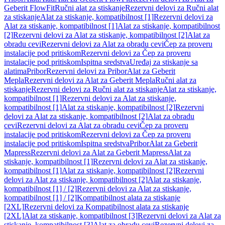
Geberit FlowFit
Ručni alat za stiskanje
Rezervni delovi za Ručni alat
za stiskanje
Alat za stiskanje, kompatibilnost [1]
Rezervni delovi za
Alat za stiskanje, kompatibilnost [1]
Alat za stiskanje, kompatibilnost
[2]
Rezervni delovi za Alat za stiskanje, kompatibilnost [2]
Alat za
obradu cevi
Rezervni delovi za Alat za obradu cevi
Čep za proveru
instalacije pod pritiskom
Rezervni delovi za Čep za proveru
instalacije pod pritiskom
Ispitna sredstva
Uređaj za stiskanje sa
alatima
Pribor
Rezervni delovi za Pribor
Alat za Geberit
Mepla
Rezervni delovi za Alat za Geberit Mepla
Ručni alat za
stiskanje
Rezervni delovi za Ručni alat za stiskanje
Alat za stiskanje,
kompatibilnost [1]
Rezervni delovi za Alat za stiskanje,
kompatibilnost [1]
Alat za stiskanje, kompatibilnost [2]
Rezervni
delovi za Alat za stiskanje, kompatibilnost [2]
Alat za obradu
cevi
Rezervni delovi za Alat za obradu cevi
Čep za proveru
instalacije pod pritiskom
Rezervni delovi za Čep za proveru
instalacije pod pritiskom
Ispitna sredstva
Pribor
Alat za Geberit
Mapress
Rezervni delovi za Alat za Geberit Mapress
Alat za
stiskanje, kompatibilnost [1]
Rezervni delovi za Alat za stiskanje,
kompatibilnost [1]
Alat za stiskanje, kompatibilnost [2]
Rezervni
delovi za Alat za stiskanje, kompatibilnost [2]
Alat za stiskanje,
kompatibilnost [1] / [2]
Rezervni delovi za Alat za stiskanje,
kompatibilnost [1] / [2]
Kompatibilnost alata za stiskanje
[2XL]
Rezervni delovi za Kompatibilnost alata za stiskanje
[2XL]
Alat za stiskanje, kompatibilnost [3]
Rezervni delovi za Alat za
stiskanje, kompatibilnost [3]
Alat za obradu cevi
Rezervni delovi za