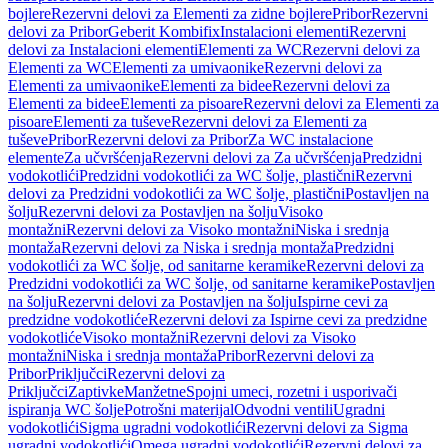
bojlere
Rezervni delovi za Elementi za zidne bojlere
Pribor
Rezervni
delovi za Pribor
Geberit Kombifix
Instalacioni elementi
Rezervni
delovi za Instalacioni elementi
Elementi za WC
Rezervni delovi za
Elementi za WC
Elementi za umivaonike
Rezervni delovi za
Elementi za umivaonike
Elementi za bidee
Rezervni delovi za
Elementi za bidee
Elementi za pisoare
Rezervni delovi za Elementi za
pisoare
Elementi za tuševe
Rezervni delovi za Elementi za
tuševe
Pribor
Rezervni delovi za Pribor
Za WC instalacione
elemente
Za učvršćenja
Rezervni delovi za Za učvršćenja
Predzidni
vodokotlići
Predzidni vodokotlići za WC šolje, plastični
Rezervni
delovi za Predzidni vodokotlići za WC šolje, plastični
Postavljen na
šolju
Rezervni delovi za Postavljen na šolju
Visoko
montažni
Rezervni delovi za Visoko montažni
Niska i srednja
montaža
Rezervni delovi za Niska i srednja montaža
Predzidni
vodokotlići za WC šolje, od sanitarne keramike
Rezervni delovi za
Predzidni vodokotlići za WC šolje, od sanitarne keramike
Postavljen
na šolju
Rezervni delovi za Postavljen na šolju
Ispirne cevi za
predzidne vodokotliće
Rezervni delovi za Ispirne cevi za predzidne
vodokotliće
Visoko montažni
Rezervni delovi za Visoko
montažni
Niska i srednja montaža
Pribor
Rezervni delovi za
Pribor
Priključci
Rezervni delovi za
Priključci
Zaptivke
Manžetne
Spojni umeci, rozetni i usporivači
ispiranja WC šolje
Potrošni materijal
Odvodni ventili
Ugradni
vodokotlići
Sigma ugradni vodokotlići
Rezervni delovi za Sigma
ugradni vodokotlići
Omega ugradni vodokotlići
Rezervni delovi za