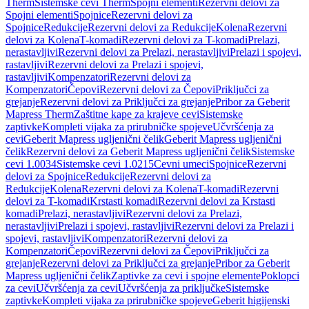
Therm
Sistemske cevi Therm
Spojni elementi
Rezervni delovi za
Spojni elementi
Spojnice
Rezervni delovi za
Spojnice
Redukcije
Rezervni delovi za Redukcije
Kolena
Rezervni
delovi za Kolena
T-komadi
Rezervni delovi za T-komadi
Prelazi,
nerastavljivi
Rezervni delovi za Prelazi, nerastavljivi
Prelazi i spojevi,
rastavljivi
Rezervni delovi za Prelazi i spojevi,
rastavljivi
Kompenzatori
Rezervni delovi za
Kompenzatori
Čepovi
Rezervni delovi za Čepovi
Priključci za
grejanje
Rezervni delovi za Priključci za grejanje
Pribor za Geberit
Mapress Therm
Zaštitne kape za krajeve cevi
Sistemske
zaptivke
Kompleti vijaka za prirubničke spojeve
Učvršćenja za
cevi
Geberit Mapress ugljenični čelik
Geberit Mapress ugljenični
čelik
Rezervni delovi za Geberit Mapress ugljenični čelik
Sistemske
cevi 1.0034
Sistemske cevi 1.0215
Cevni umeci
Spojnice
Rezervni
delovi za Spojnice
Redukcije
Rezervni delovi za
Redukcije
Kolena
Rezervni delovi za Kolena
T-komadi
Rezervni
delovi za T-komadi
Krstasti komadi
Rezervni delovi za Krstasti
komadi
Prelazi, nerastavljivi
Rezervni delovi za Prelazi,
nerastavljivi
Prelazi i spojevi, rastavljivi
Rezervni delovi za Prelazi i
spojevi, rastavljivi
Kompenzatori
Rezervni delovi za
Kompenzatori
Čepovi
Rezervni delovi za Čepovi
Priključci za
grejanje
Rezervni delovi za Priključci za grejanje
Pribor za Geberit
Mapress ugljenični čelik
Zaptivke za cevi i spojne elemente
Poklopci
za cevi
Učvršćenja za cevi
Učvršćenja za priključke
Sistemske
zaptivke
Kompleti vijaka za prirubničke spojeve
Geberit higijenski