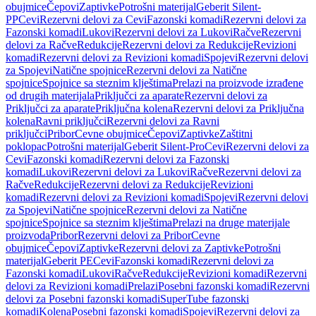
obujmice
Čepovi
Zaptivke
Potrošni materijal
Geberit Silent-
PP
Cevi
Rezervni delovi za Cevi
Fazonski komadi
Rezervni delovi za
Fazonski komadi
Lukovi
Rezervni delovi za Lukovi
Račve
Rezervni
delovi za Račve
Redukcije
Rezervni delovi za Redukcije
Revizioni
komadi
Rezervni delovi za Revizioni komadi
Spojevi
Rezervni delovi
za Spojevi
Natične spojnice
Rezervni delovi za Natične
spojnice
Spojnice sa steznim klještima
Prelazi na proizvode izrađene
od drugih materijala
Priključci za aparate
Rezervni delovi za
Priključci za aparate
Priključna kolena
Rezervni delovi za Priključna
kolena
Ravni priključci
Rezervni delovi za Ravni
priključci
Pribor
Cevne obujmice
Čepovi
Zaptivke
Zaštitni
poklopac
Potrošni materijal
Geberit Silent-Pro
Cevi
Rezervni delovi za
Cevi
Fazonski komadi
Rezervni delovi za Fazonski
komadi
Lukovi
Rezervni delovi za Lukovi
Račve
Rezervni delovi za
Račve
Redukcije
Rezervni delovi za Redukcije
Revizioni
komadi
Rezervni delovi za Revizioni komadi
Spojevi
Rezervni delovi
za Spojevi
Natične spojnice
Rezervni delovi za Natične
spojnice
Spojnice sa steznim klještima
Prelazi na druge materijale
proizvoda
Pribor
Rezervni delovi za Pribor
Cevne
obujmice
Čepovi
Zaptivke
Rezervni delovi za Zaptivke
Potrošni
materijal
Geberit PE
Cevi
Fazonski komadi
Rezervni delovi za
Fazonski komadi
Lukovi
Račve
Redukcije
Revizioni komadi
Rezervni
delovi za Revizioni komadi
Prelazi
Posebni fazonski komadi
Rezervni
delovi za Posebni fazonski komadi
SuperTube fazonski
komadi
Kolena
Posebni fazonski komadi
Spojevi
Rezervni delovi za