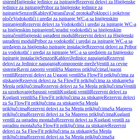
sistem
Higijenske jedinice za ispiranje
Rezervni delovi za Higijenske
jedinice za ispiranje
Pribor za higijenske jedinice za
ispiranje
Senzori
Kablovi
Ograničavač protoka
Poklopci i pokrivne
ploče
Vodokotlići i uređaj za ispiranje WC-a sa higijenskim
ispiranjem
Rezervni delovi za Vodokotlići i uređaj za ispiranje WC-a
sa higijenskim ispiranjem
Ugradni vodokotlići sa higijenskim
ispiračem
Higijenski ugrađeni moduli
Rezervni delovi za Higijenski
ugrađeni moduli
Pribor za vodokotlić i uređaj za ispiranje WC-a sa
uređajem za higijensko ispiranje instalacije
Rezervni delovi za Pribor
za vodokotlić i uređaj za ispiranje WC-a sa uređajem za higijensko
ispiranje instalacije
Senzori
Kablovi
Jedinice napajanja
Rezervni
delovi za Jedinice napajanja
Komponente mreže
Ventili za cevne
sisteme
Ravni zaporni ventili
Sa Mapress priključcima
Ugaoni
ventili
Rezervni delovi za Ugaoni ventili
Sa FlowFit priključcima za
stiskanje
Rezervni delovi za Sa FlowFit priključcima za stiskanje
Sa
Mepla priključcima
Rezervni delovi za Sa Mepla priključcima
Ventili
za uzorkovanje
Ispusni ventili
Kuglasti ventili
Rezervni delovi za
Kuglasti ventili
Sa FlowFit priključcima za stiskanje
Rezervni delovi
za Sa FlowFit priključcima za stiskanje
Sa Mepla
priključcima
Rezervni delovi za Sa Mepla priključcima
Sa Mapress
priključcima
Rezervni delovi za Sa Mapress priključcima
Kuglasti
ventili za ugradnu montažu
Rezervni delovi za Kuglasti ventili za
ugradnu montažu
Sa FlowFit priključcima za stiskanje
Rezervni
delovi za Sa FlowFit priključcima za stiskanje
Sa Mepla
priključcima
Rezervni delovi za Sa Mepla priključcima
Sa