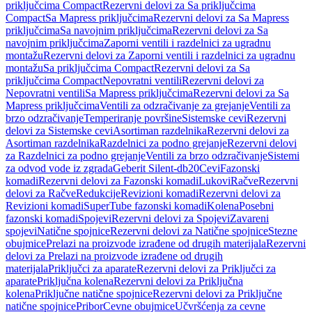
priključcima Compact
Rezervni delovi za Sa priključcima
Compact
Sa Mapress priključcima
Rezervni delovi za Sa Mapress
priključcima
Sa navojnim priključcima
Rezervni delovi za Sa
navojnim priključcima
Zaporni ventili i razdelnici za ugradnu
montažu
Rezervni delovi za Zaporni ventili i razdelnici za ugradnu
montažu
Sa priključcima Compact
Rezervni delovi za Sa
priključcima Compact
Nepovratni ventili
Rezervni delovi za
Nepovratni ventili
Sa Mapress priključcima
Rezervni delovi za Sa
Mapress priključcima
Ventili za odzračivanje za grejanje
Ventili za
brzo odzračivanje
Temperiranje površine
Sistemske cevi
Rezervni
delovi za Sistemske cevi
Asortiman razdelnika
Rezervni delovi za
Asortiman razdelnika
Razdelnici za podno grejanje
Rezervni delovi
za Razdelnici za podno grejanje
Ventili za brzo odzračivanje
Sistemi
za odvod vode iz zgrada
Geberit Silent-db20
Cevi
Fazonski
komadi
Rezervni delovi za Fazonski komadi
Lukovi
Račve
Rezervni
delovi za Račve
Redukcije
Revizioni komadi
Rezervni delovi za
Revizioni komadi
SuperTube fazonski komadi
Kolena
Posebni
fazonski komadi
Spojevi
Rezervni delovi za Spojevi
Zavareni
spojevi
Natične spojnice
Rezervni delovi za Natične spojnice
Stezne
obujmice
Prelazi na proizvode izrađene od drugih materijala
Rezervni
delovi za Prelazi na proizvode izrađene od drugih
materijala
Priključci za aparate
Rezervni delovi za Priključci za
aparate
Priključna kolena
Rezervni delovi za Priključna
kolena
Priključne natične spojnice
Rezervni delovi za Priključne
natične spojnice
Pribor
Cevne obujmice
Učvršćenja za cevne