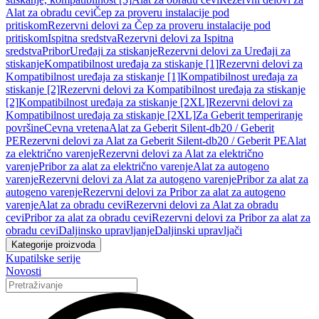
Alat za obradu cevi
Čep za proveru instalacije pod
pritiskom
Rezervni delovi za Čep za proveru instalacije pod
pritiskom
Ispitna sredstva
Rezervni delovi za Ispitna
sredstva
Pribor
Uređaji za stiskanje
Rezervni delovi za Uređaji za
stiskanje
Kompatibilnost uređaja za stiskanje [1]
Rezervni delovi za
Kompatibilnost uređaja za stiskanje [1]
Kompatibilnost uređaja za
stiskanje [2]
Rezervni delovi za Kompatibilnost uređaja za stiskanje
[2]
Kompatibilnost uređaja za stiskanje [2XL]
Rezervni delovi za
Kompatibilnost uređaja za stiskanje [2XL]
Za Geberit temperiranje
površine
Cevna vretena
Alat za Geberit Silent-db20 / Geberit
PE
Rezervni delovi za Alat za Geberit Silent-db20 / Geberit PE
Alat
za električno varenje
Rezervni delovi za Alat za električno
varenje
Pribor za alat za električno varenje
Alat za autogeno
varenje
Rezervni delovi za Alat za autogeno varenje
Pribor za alat za
autogeno varenje
Rezervni delovi za Pribor za alat za autogeno
varenje
Alat za obradu cevi
Rezervni delovi za Alat za obradu
cevi
Pribor za alat za obradu cevi
Rezervni delovi za Pribor za alat za
obradu cevi
Daljinsko upravljanje
Daljinski upravljači
Kategorije proizvoda
Kupatilske serije
Novosti