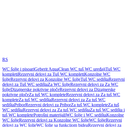
RS
WC šolje i pisoari
Geberit AquaClean WC tuš WC uređaji
Tuš WC
kompleti
Rezervni delovi za Tuš WC kompleti
Konzolne WC
šolje
Rezervni delovi za Konzolne WC šolje
Tuš WC sedišta
Rezervni
delovi za Tuš WC sedišta
Za WC šolje
Rezervni delovi za Za WC
šolje
Dizajnerske pokrivne ploče
Rezervni delovi za Dizajnerske
pokrivne ploče
Za tuš WC komplete
Rezervni delovi za Za tuš WC
komplete
Za tuš WC sedišta
Rezervni delovi za Za tuš WC
sedišta
Pribor
Rezervni delovi za Pribor
Za tuš WC komplete
Za tuš
WC sedišta
Rezervni delovi za Za tuš WC sedišta
Za tuš WC sedišta i
tuš WC komplete
Potrošni materijali
WC šolje i WC sedišta
Konzolne
WC šolje
Rezervni delovi za Konzolne WC šolje
WC šolje
Rezervni
delovi za WC šolje
WC šolje sa funkcijom bidea
Rezervni delovi za