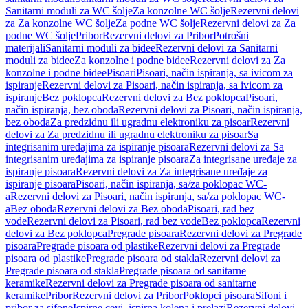
Sanitarni moduli za WC šolje
Za konzolne WC šolje
Rezervni delovi
za Za konzolne WC šolje
Za podne WC šolje
Rezervni delovi za Za
podne WC šolje
Pribor
Rezervni delovi za Pribor
Potrošni
materijali
Sanitarni moduli za bidee
Rezervni delovi za Sanitarni
moduli za bidee
Za konzolne i podne bidee
Rezervni delovi za Za
konzolne i podne bidee
Pisoari
Pisoari, način ispiranja, sa ivicom za
ispiranje
Rezervni delovi za Pisoari, način ispiranja, sa ivicom za
ispiranje
Bez poklopca
Rezervni delovi za Bez poklopca
Pisoari,
način ispiranja, bez oboda
Rezervni delovi za Pisoari, način ispiranja,
bez oboda
Za predzidnu ili ugradnu elektroniku za pisoar
Rezervni
delovi za Za predzidnu ili ugradnu elektroniku za pisoar
Sa
integrisanim uređajima za ispiranje pisoara
Rezervni delovi za Sa
integrisanim uređajima za ispiranje pisoara
Za integrisane uređaje za
ispiranje pisoara
Rezervni delovi za Za integrisane uređaje za
ispiranje pisoara
Pisoari, način ispiranja, sa/za poklopac WC-
a
Rezervni delovi za Pisoari, način ispiranja, sa/za poklopac WC-
a
Bez oboda
Rezervni delovi za Bez oboda
Pisoari, rad bez
vode
Rezervni delovi za Pisoari, rad bez vode
Bez poklopca
Rezervni
delovi za Bez poklopca
Pregrade pisoara
Rezervni delovi za Pregrade
pisoara
Pregrade pisoara od plastike
Rezervni delovi za Pregrade
pisoara od plastike
Pregrade pisoara od stakla
Rezervni delovi za
Pregrade pisoara od stakla
Pregrade pisoara od sanitarne
keramike
Rezervni delovi za Pregrade pisoara od sanitarne
keramike
Pribor
Rezervni delovi za Pribor
Poklopci pisoara
Sifoni i
pribor za sifone
Ispirne cevi, ispirna kolena i prelazi
Rezervni delovi