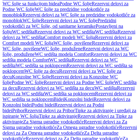
WC šolje sa funkcijom bidea
Podne WC šolje
Rezervni delovi za
Podne WC šolje
WC šolje za predzidne vodokotliće za
monoblok
Rezervni delovi za WC šolje za predzidne vodokotliće za
monoblok
WC šolje
Rezervni delovi za WC šolje
Predzidni
vodokotlići za WC šolje, od sanitarne keramike
Postavljeni na
šolju
WC sedišta
Rezervni delovi za WC sedišta
WC sedišta
Rezervni
delovi za WC sedišta
Comfort modeli WC šolja
Rezervni delovi za
Comfort modeli WC šolja
WC šolje, povišene
Rezervni delovi za
WC šolje, povišene
WC šolje, produžene
Rezervni delovi za WC
šolje, produžene
WC sedišta modela Comfort
Rezervni delovi za WC
sedišta modela Comfort
WC sedišta
Rezervni delovi za WC
sedišta
WC sedišta sa poklopcem
Rezervni delovi za WC sedišta sa
poklopcem
WC šolje za decu
Rezervni delovi za WC šolje za
decu
Konzolne WC šolje
Rezervni delovi za Konzolne WC
šolje
Podne WC šolje
Rezervni delovi za Podne WC šolje
WC sedišta
za decu
Rezervni delovi za WC sedišta za decu
WC sedišta
Rezervni
delovi za WC sedišta
WC sedišta sa poklopcem
Rezervni delovi za
WC sedišta sa poklopcem
Bidei
Konzolni bidei
Rezervni delovi za
Konzolni bidei
Podni bidei
Rezervni delovi za Podni
bidei
Pribor
Rezervni delovi za Pribor
Tipke za aktiviranje i uređaji za
ispiranje WC šolja
Tipke za aktiviranje
Rezervni delovi za Tipke za
aktiviranje
Za Sigma ugradne vodokotliće
Rezervni delovi za Za
Sigma ugradne vodokotliće
Za Omega ugradne vodokotliće
Rezervni
delovi za Za Omega ugradne vodokotliće
Za Delta ugradne
vodokotliće
Rezervni delovi za Za Delta ugradne vodokotliće
Za