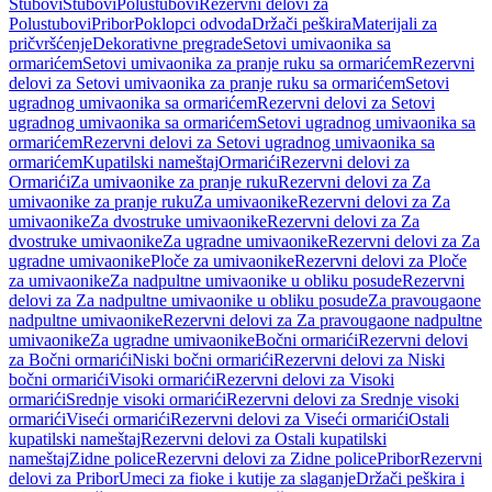
Stubovi
Stubovi
Polustubovi
Rezervni delovi za
Polustubovi
Pribor
Poklopci odvoda
Držači peškira
Materijali za
pričvršćenje
Dekorativne pregrade
Setovi umivaonika sa
ormarićem
Setovi umivaonika za pranje ruku sa ormarićem
Rezervni
delovi za Setovi umivaonika za pranje ruku sa ormarićem
Setovi
ugradnog umivaonika sa ormarićem
Rezervni delovi za Setovi
ugradnog umivaonika sa ormarićem
Setovi ugradnog umivaonika sa
ormarićem
Rezervni delovi za Setovi ugradnog umivaonika sa
ormarićem
Kupatilski nameštaj
Ormarići
Rezervni delovi za
Ormarići
Za umivaonike za pranje ruku
Rezervni delovi za Za
umivaonike za pranje ruku
Za umivaonike
Rezervni delovi za Za
umivaonike
Za dvostruke umivaonike
Rezervni delovi za Za
dvostruke umivaonike
Za ugradne umivaonike
Rezervni delovi za Za
ugradne umivaonike
Ploče za umivaonike
Rezervni delovi za Ploče
za umivaonike
Za nadpultne umivaonike u obliku posude
Rezervni
delovi za Za nadpultne umivaonike u obliku posude
Za pravougaone
nadpultne umivaonike
Rezervni delovi za Za pravougaone nadpultne
umivaonike
Za ugradne umivaonike
Bočni ormarići
Rezervni delovi
za Bočni ormarići
Niski bočni ormarići
Rezervni delovi za Niski
bočni ormarići
Visoki ormarići
Rezervni delovi za Visoki
ormarići
Srednje visoki ormarići
Rezervni delovi za Srednje visoki
ormarići
Viseći ormarići
Rezervni delovi za Viseći ormarići
Ostali
kupatilski nameštaj
Rezervni delovi za Ostali kupatilski
nameštaj
Zidne police
Rezervni delovi za Zidne police
Pribor
Rezervni
delovi za Pribor
Umeci za fioke i kutije za slaganje
Držači peškira i