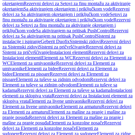
okretanjem
Rezervni delovi za Setovi za finu montažu za aktiviranje
okretanjem
Sa aktiviranjem okretanjem i priključkom vode
Rezervni
delovi za Sa aktiviranjem okretanjem i priključkom vode
Setovi za
finu montažu za aktiviranje okretanjem i priključkom vode
Rezervni
delovi za Setovi za finu montažu za aktiviranje okretanjem i
priključkom vode
Sa aktiviranjem na pritisak PushControl
Rezervni
delovi za Sa aktiviranjem na pritisak PushControl
Sistemi za
instalacije i ispiranje
Geberit Duofix
Sistemski zidovi
Rezervni delovi
za Sistemski zidovi
Sistemi za pričvršćivanje
Rezervni delovi za
Sistemi za pričvršćivanje
Instalacioni elementi
Rezervni delovi za
Instalacioni elementi
Elementi za WC
Rezervni delovi za Elementi za
WC
Elementi za umivaonike
Rezervni delovi za Elementi za
umivaonike
Elementi za bidee
Rezervni delovi za Elementi za
bidee
Elementi za pisoare
Rezervni delovi za Elementi za
pisoare
Elementi za tuševe sa zidnim odvodom
Rezervni delovi za
Elementi za tuševe sa zidnim odvodom
Elementi za tuševe sa
kadama
Rezervni delovi za Elementi za tuševe sa kadama
Instalacioni
elementi za sklopiva vrata
Rezervni delovi za Instalacioni elementi za
sklopiva vrata
Elementi za livene umivaonike
Rezervni delovi za
Elementi za livene umivaonike
Elementi za armaturu
Rezervni delovi
za Elementi za armaturu
Elementi za mašine za pranje i mašine za
pranje posuđa
Rezervni delovi za Elementi za mašine za pranje i
mašine za pranje posuđa
Elementi za konzolne nosače
Rezervni
delovi za Elementi za konzolne nosače
Elementi za
sudopere
Rezervni delovi za Elementi za sudopere
Elementi za zidne