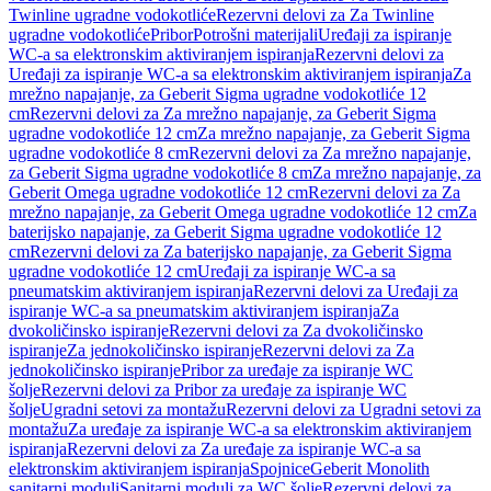
Twinline ugradne vodokotliće
Rezervni delovi za Za Twinline
ugradne vodokotliće
Pribor
Potrošni materijali
Uređaji za ispiranje
WC-a sa elektronskim aktiviranjem ispiranja
Rezervni delovi za
Uređaji za ispiranje WC-a sa elektronskim aktiviranjem ispiranja
Za
mrežno napajanje, za Geberit Sigma ugradne vodokotliće 12
cm
Rezervni delovi za Za mrežno napajanje, za Geberit Sigma
ugradne vodokotliće 12 cm
Za mrežno napajanje, za Geberit Sigma
ugradne vodokotliće 8 cm
Rezervni delovi za Za mrežno napajanje,
za Geberit Sigma ugradne vodokotliće 8 cm
Za mrežno napajanje, za
Geberit Omega ugradne vodokotliće 12 cm
Rezervni delovi za Za
mrežno napajanje, za Geberit Omega ugradne vodokotliće 12 cm
Za
baterijsko napajanje, za Geberit Sigma ugradne vodokotliće 12
cm
Rezervni delovi za Za baterijsko napajanje, za Geberit Sigma
ugradne vodokotliće 12 cm
Uređaji za ispiranje WC-a sa
pneumatskim aktiviranjem ispiranja
Rezervni delovi za Uređaji za
ispiranje WC-a sa pneumatskim aktiviranjem ispiranja
Za
dvokoličinsko ispiranje
Rezervni delovi za Za dvokoličinsko
ispiranje
Za jednokoličinsko ispiranje
Rezervni delovi za Za
jednokoličinsko ispiranje
Pribor za uređaje za ispiranje WC
šolje
Rezervni delovi za Pribor za uređaje za ispiranje WC
šolje
Ugradni setovi za montažu
Rezervni delovi za Ugradni setovi za
montažu
Za uređaje za ispiranje WC-a sa elektronskim aktiviranjem
ispiranja
Rezervni delovi za Za uređaje za ispiranje WC-a sa
elektronskim aktiviranjem ispiranja
Spojnice
Geberit Monolith
sanitarni moduli
Sanitarni moduli za WC šolje
Rezervni delovi za