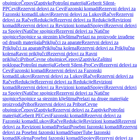
obujmice
Čepovi
Zaptivke
Potrošni materijal
Geberit Silent-
PP
Cevi
Rezervni delovi za Cevi
Fazonski komadi
Rezervni delovi za
Fazonski komadi
Lukovi
Rezervni delovi za Lukovi
Račve
Rezervni
delovi za Račve
Redukcije
Rezervni delovi za Redukcije
Revizioni
komadi
Rezervni delovi za Revizioni komadi
Spojevi
Rezervni delovi
za Spojevi
Natične spojnice
Rezervni delovi za Natične
spojnice
Spojnice sa steznim klještima
Prelazi na proizvode izrađene
od drugih materijala
Priključci za aparate
Rezervni delovi za
Priključci za aparate
Priključna kolena
Rezervni delovi za Priključna
kolena
Ravni priključci
Rezervni delovi za Ravni
priključci
Pribor
Cevne obujmice
Čepovi
Zaptivke
Zaštitni
poklopac
Potrošni materijal
Geberit Silent-Pro
Cevi
Rezervni delovi za
Cevi
Fazonski komadi
Rezervni delovi za Fazonski
komadi
Lukovi
Rezervni delovi za Lukovi
Račve
Rezervni delovi za
Račve
Redukcije
Rezervni delovi za Redukcije
Revizioni
komadi
Rezervni delovi za Revizioni komadi
Spojevi
Rezervni delovi
za Spojevi
Natične spojnice
Rezervni delovi za Natične
spojnice
Spojnice sa steznim klještima
Prelazi na druge materijale
proizvoda
Pribor
Rezervni delovi za Pribor
Cevne
obujmice
Čepovi
Zaptivke
Rezervni delovi za Zaptivke
Potrošni
materijal
Geberit PE
Cevi
Fazonski komadi
Rezervni delovi za
Fazonski komadi
Lukovi
Račve
Redukcije
Revizioni komadi
Rezervni
delovi za Revizioni komadi
Prelazi
Posebni fazonski komadi
Rezervni
delovi za Posebni fazonski komadi
SuperTube fazonski
komadi
Kolena
Posebni fazonski komadi
Spojevi
Rezervni delovi za