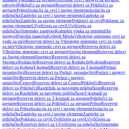
odvojivi
Priključci za grejanje
Rezervni delovi za Priključci za
grejanje
Pribor
Izolacija za cevi i spojne elemente
Izolacija za
priključke
Zaptivke za cevi i spojne elemente
Zaptivke za
priključke
Zaptivke za spojne elemente
Poklopci za cevi
Poklopac za
spojne elemente
Učvršćenja za cevi
Učvršćenja za
priključke
Sistemske zaptivke
Kompleti vijaka za prirubničke
spojeve
Potrošni materijal
Geberit Mepla
Višeslojne sistemske cevi za
vodu za piće
Rezervni delovi za Višeslojne sistemske cevi za vodu
za piće
Višeslojne sistemske cevi za grejanje
Rezervni delovi za
Višeslojne sistemske cevi za grejanje
Spojni elementi
Rezervni delovi
za Spojni elementi
Spojnice
Rezervni delovi za
Spojnice
Redukcije
Rezervni delovi za Redukcije
Kolena
Rezervni
delovi za Kolena
T-komadi
Rezervni delovi za T-komadi
Prelazi,
nerastavljivi
Rezervni delovi za Prelazi, nerastavljivi
Prelazi i spojevi,
rastavljivi
Rezervni delovi za Prelazi i spojevi,
rastavljivi
Čepovi
Rezervni delovi za Čepovi
Priključci
Rezervni
delovi za Priključci
Razdelnik sa navojnim priključkom
Rezervni
delovi za Razdelnik sa navojnim priključkom
T-komadi za
grejanje
Rezervni delovi za T-komadi za grejanje
Priključci za
grejanje
Rezervni delovi za Priključci za grejanje
Pribor
Rezervni
delovi za Pribor
Izolacija za cevi i spojne elemente
Izolacija za
priključke
Zaptivke za cevi i spojne elemente
Zaptivke za
priključke
Poklopci za cevi
Učvršćenja za cevi
Učvršćenja za
priključke
Rezervni delovi za Učvršćenja za priključke
Sistemske