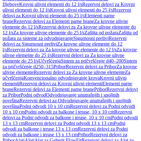
žljebove
Krovni ulivni elementi do 12 l/s
Rezervni delovi za Krovni
ulivni elementi do 12 l/s
Krovni ulivni elementi do 25 l/s
Rezervni
delovi za Krovni ulivni elementi do 25 l/s
Elementi parne
brane
Rezervni delovi za Elementi parne brane
Za krovne ulivne
elemente do 12 l/s
Rezervni delovi za Za krovne ulivne elemente do
12 l/s
Za krovne ulivne elemente do 25 l/s
Zaštita od požara
Zaštita od
požara za sisteme za odvodnjavanje
Sigurnosni prelivi
Rezervni
delovi za Sigurnosni prelivi
Za krovne ulivne elemente do 12
l/s
Rezervni delovi za Za krovne ulivne elemente do 12 l/s
Za krovne
ulivne elemente do 25 l/s
Rezervni delovi za Za krovne ulivne
elemente do 25 l/s
Učvršćenja
Sistem za pričvršćenje d40–200
Sistem
za pričvršćenje d250–315
Pribor
Rezervni delovi za Pribor
Za krovne
ulivne elemente
Rezervni delovi za Za krovne ulivne elemente
Za
učvršćenja
Konvencionalno odvodnjavanje krova
Krovni ulivni
elementi
Rezervni delovi za Krovni ulivni elementi
Elementi parne
brane
Rezervni delovi za Elementi parne brane
Pribor
Rezervni delovi
za Pribor
Podni odvod
Odvodnjavanje unutrašnjih i spoljnih
površina
Rezervni delovi za Odvodnjavanje unutrašnjih i spoljnih
površina
Podni odvodi 10 x 10 cm
Rezervni delovi za Podni odvodi
10 x 10 cm
Podni odvodi za balkone i terase, 10 x 10 cm
Rezervni
delovi za Podni odvodi za balkone i terase, 10 x 10 cm
Podni odvodi
13 x 13 cm
Rezervni delovi za Podni odvodi 13 x 13 cm
Podni
odvodi za balkone i terase 13 x 13 cm
Rezervni delovi za Podni
odvodi za balkone i terase 13 x 13 cm
Pribor
Rezervni delovi za
Pribor
Alati
Alati
Alat za Geberit FlowFit
Rezervni delovi za Alat za