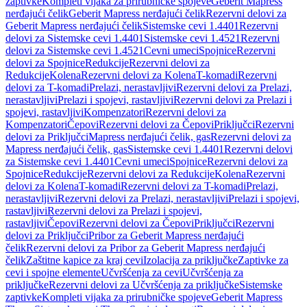
zaptivke
Kompleti vijaka za prirubničke spojeve
Geberit Mapress
nerđajući čelik
Geberit Mapress nerđajući čelik
Rezervni delovi za
Geberit Mapress nerđajući čelik
Sistemske cevi 1.4401
Rezervni
delovi za Sistemske cevi 1.4401
Sistemske cevi 1.4521
Rezervni
delovi za Sistemske cevi 1.4521
Cevni umeci
Spojnice
Rezervni
delovi za Spojnice
Redukcije
Rezervni delovi za
Redukcije
Kolena
Rezervni delovi za Kolena
T-komadi
Rezervni
delovi za T-komadi
Prelazi, nerastavljivi
Rezervni delovi za Prelazi,
nerastavljivi
Prelazi i spojevi, rastavljivi
Rezervni delovi za Prelazi i
spojevi, rastavljivi
Kompenzatori
Rezervni delovi za
Kompenzatori
Čepovi
Rezervni delovi za Čepovi
Priključci
Rezervni
delovi za Priključci
Mapress nerđajući čelik, gas
Rezervni delovi za
Mapress nerđajući čelik, gas
Sistemske cevi 1.4401
Rezervni delovi
za Sistemske cevi 1.4401
Cevni umeci
Spojnice
Rezervni delovi za
Spojnice
Redukcije
Rezervni delovi za Redukcije
Kolena
Rezervni
delovi za Kolena
T-komadi
Rezervni delovi za T-komadi
Prelazi,
nerastavljivi
Rezervni delovi za Prelazi, nerastavljivi
Prelazi i spojevi,
rastavljivi
Rezervni delovi za Prelazi i spojevi,
rastavljivi
Čepovi
Rezervni delovi za Čepovi
Priključci
Rezervni
delovi za Priključci
Pribor za Geberit Mapress nerđajući
čelik
Rezervni delovi za Pribor za Geberit Mapress nerđajući
čelik
Zaštitne kapice za kraj cevi
Izolacija za priključke
Zaptivke za
cevi i spojne elemente
Učvršćenja za cevi
Učvršćenja za
priključke
Rezervni delovi za Učvršćenja za priključke
Sistemske
zaptivke
Kompleti vijaka za prirubničke spojeve
Geberit Mapress