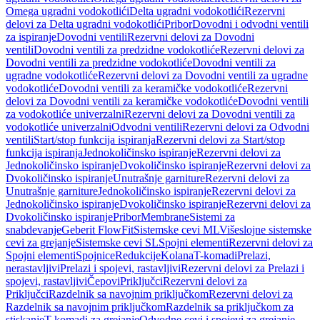
Omega ugradni vodokotlići
Delta ugradni vodokotlići
Rezervni
delovi za Delta ugradni vodokotlići
Pribor
Dovodni i odvodni ventili
za ispiranje
Dovodni ventili
Rezervni delovi za Dovodni
ventili
Dovodni ventili za predzidne vodokotliće
Rezervni delovi za
Dovodni ventili za predzidne vodokotliće
Dovodni ventili za
ugradne vodokotliće
Rezervni delovi za Dovodni ventili za ugradne
vodokotliće
Dovodni ventili za keramičke vodokotliće
Rezervni
delovi za Dovodni ventili za keramičke vodokotliće
Dovodni ventili
za vodokotliće univerzalni
Rezervni delovi za Dovodni ventili za
vodokotliće univerzalni
Odvodni ventili
Rezervni delovi za Odvodni
ventili
Start/stop funkcija ispiranja
Rezervni delovi za Start/stop
funkcija ispiranja
Jednokoličinsko ispiranje
Rezervni delovi za
Jednokoličinsko ispiranje
Dvokoličinsko ispiranje
Rezervni delovi za
Dvokoličinsko ispiranje
Unutrašnje garniture
Rezervni delovi za
Unutrašnje garniture
Jednokoličinsko ispiranje
Rezervni delovi za
Jednokoličinsko ispiranje
Dvokoličinsko ispiranje
Rezervni delovi za
Dvokoličinsko ispiranje
Pribor
Membrane
Sistemi za
snabdevanje
Geberit FlowFit
Sistemske cevi ML
Višeslojne sistemske
cevi za grejanje
Sistemske cevi SL
Spojni elementi
Rezervni delovi za
Spojni elementi
Spojnice
Redukcije
Kolana
T-komadi
Prelazi,
nerastavljivi
Prelazi i spojevi, rastavljivi
Rezervni delovi za Prelazi i
spojevi, rastavljivi
Čepovi
Priključci
Rezervni delovi za
Priključci
Razdelnik sa navojnim priključkom
Rezervni delovi za
Razdelnik sa navojnim priključkom
Razdelnik sa priključkom za
stiskanje
T-komadi za grejanje
Odvodne cevi i spojevi za grejanje,