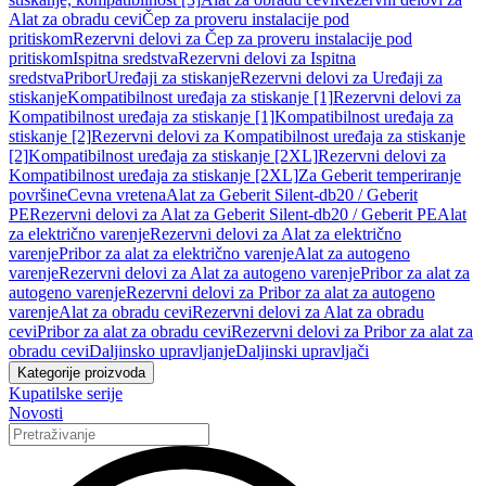
Alat za obradu cevi
Čep za proveru instalacije pod
pritiskom
Rezervni delovi za Čep za proveru instalacije pod
pritiskom
Ispitna sredstva
Rezervni delovi za Ispitna
sredstva
Pribor
Uređaji za stiskanje
Rezervni delovi za Uređaji za
stiskanje
Kompatibilnost uređaja za stiskanje [1]
Rezervni delovi za
Kompatibilnost uređaja za stiskanje [1]
Kompatibilnost uređaja za
stiskanje [2]
Rezervni delovi za Kompatibilnost uređaja za stiskanje
[2]
Kompatibilnost uređaja za stiskanje [2XL]
Rezervni delovi za
Kompatibilnost uređaja za stiskanje [2XL]
Za Geberit temperiranje
površine
Cevna vretena
Alat za Geberit Silent-db20 / Geberit
PE
Rezervni delovi za Alat za Geberit Silent-db20 / Geberit PE
Alat
za električno varenje
Rezervni delovi za Alat za električno
varenje
Pribor za alat za električno varenje
Alat za autogeno
varenje
Rezervni delovi za Alat za autogeno varenje
Pribor za alat za
autogeno varenje
Rezervni delovi za Pribor za alat za autogeno
varenje
Alat za obradu cevi
Rezervni delovi za Alat za obradu
cevi
Pribor za alat za obradu cevi
Rezervni delovi za Pribor za alat za
obradu cevi
Daljinsko upravljanje
Daljinski upravljači
Kategorije proizvoda
Kupatilske serije
Novosti