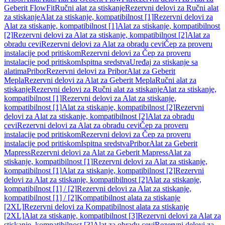
Geberit FlowFit
Ručni alat za stiskanje
Rezervni delovi za Ručni alat
za stiskanje
Alat za stiskanje, kompatibilnost [1]
Rezervni delovi za
Alat za stiskanje, kompatibilnost [1]
Alat za stiskanje, kompatibilnost
[2]
Rezervni delovi za Alat za stiskanje, kompatibilnost [2]
Alat za
obradu cevi
Rezervni delovi za Alat za obradu cevi
Čep za proveru
instalacije pod pritiskom
Rezervni delovi za Čep za proveru
instalacije pod pritiskom
Ispitna sredstva
Uređaj za stiskanje sa
alatima
Pribor
Rezervni delovi za Pribor
Alat za Geberit
Mepla
Rezervni delovi za Alat za Geberit Mepla
Ručni alat za
stiskanje
Rezervni delovi za Ručni alat za stiskanje
Alat za stiskanje,
kompatibilnost [1]
Rezervni delovi za Alat za stiskanje,
kompatibilnost [1]
Alat za stiskanje, kompatibilnost [2]
Rezervni
delovi za Alat za stiskanje, kompatibilnost [2]
Alat za obradu
cevi
Rezervni delovi za Alat za obradu cevi
Čep za proveru
instalacije pod pritiskom
Rezervni delovi za Čep za proveru
instalacije pod pritiskom
Ispitna sredstva
Pribor
Alat za Geberit
Mapress
Rezervni delovi za Alat za Geberit Mapress
Alat za
stiskanje, kompatibilnost [1]
Rezervni delovi za Alat za stiskanje,
kompatibilnost [1]
Alat za stiskanje, kompatibilnost [2]
Rezervni
delovi za Alat za stiskanje, kompatibilnost [2]
Alat za stiskanje,
kompatibilnost [1] / [2]
Rezervni delovi za Alat za stiskanje,
kompatibilnost [1] / [2]
Kompatibilnost alata za stiskanje
[2XL]
Rezervni delovi za Kompatibilnost alata za stiskanje
[2XL]
Alat za stiskanje, kompatibilnost [3]
Rezervni delovi za Alat za
stiskanje, kompatibilnost [3]
Alat za obradu cevi
Rezervni delovi za