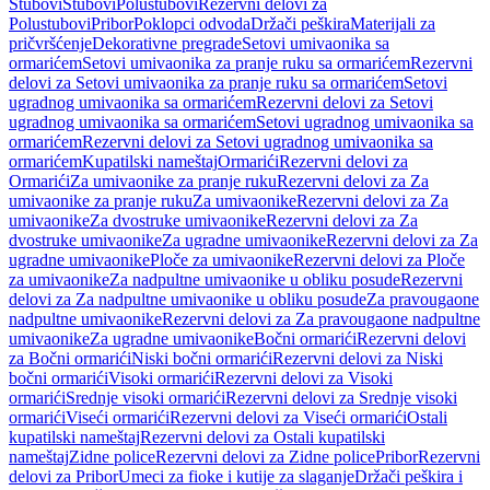
Stubovi
Stubovi
Polustubovi
Rezervni delovi za
Polustubovi
Pribor
Poklopci odvoda
Držači peškira
Materijali za
pričvršćenje
Dekorativne pregrade
Setovi umivaonika sa
ormarićem
Setovi umivaonika za pranje ruku sa ormarićem
Rezervni
delovi za Setovi umivaonika za pranje ruku sa ormarićem
Setovi
ugradnog umivaonika sa ormarićem
Rezervni delovi za Setovi
ugradnog umivaonika sa ormarićem
Setovi ugradnog umivaonika sa
ormarićem
Rezervni delovi za Setovi ugradnog umivaonika sa
ormarićem
Kupatilski nameštaj
Ormarići
Rezervni delovi za
Ormarići
Za umivaonike za pranje ruku
Rezervni delovi za Za
umivaonike za pranje ruku
Za umivaonike
Rezervni delovi za Za
umivaonike
Za dvostruke umivaonike
Rezervni delovi za Za
dvostruke umivaonike
Za ugradne umivaonike
Rezervni delovi za Za
ugradne umivaonike
Ploče za umivaonike
Rezervni delovi za Ploče
za umivaonike
Za nadpultne umivaonike u obliku posude
Rezervni
delovi za Za nadpultne umivaonike u obliku posude
Za pravougaone
nadpultne umivaonike
Rezervni delovi za Za pravougaone nadpultne
umivaonike
Za ugradne umivaonike
Bočni ormarići
Rezervni delovi
za Bočni ormarići
Niski bočni ormarići
Rezervni delovi za Niski
bočni ormarići
Visoki ormarići
Rezervni delovi za Visoki
ormarići
Srednje visoki ormarići
Rezervni delovi za Srednje visoki
ormarići
Viseći ormarići
Rezervni delovi za Viseći ormarići
Ostali
kupatilski nameštaj
Rezervni delovi za Ostali kupatilski
nameštaj
Zidne police
Rezervni delovi za Zidne police
Pribor
Rezervni
delovi za Pribor
Umeci za fioke i kutije za slaganje
Držači peškira i