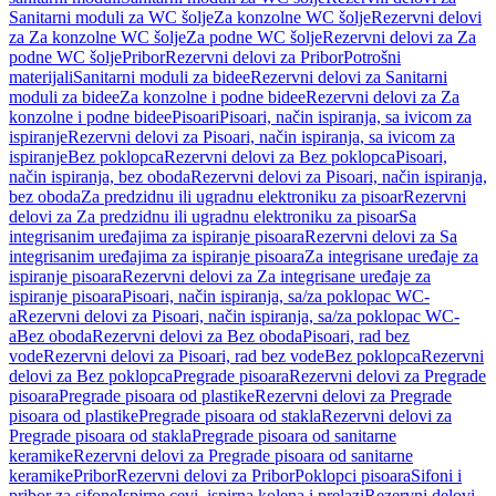
Sanitarni moduli za WC šolje
Za konzolne WC šolje
Rezervni delovi
za Za konzolne WC šolje
Za podne WC šolje
Rezervni delovi za Za
podne WC šolje
Pribor
Rezervni delovi za Pribor
Potrošni
materijali
Sanitarni moduli za bidee
Rezervni delovi za Sanitarni
moduli za bidee
Za konzolne i podne bidee
Rezervni delovi za Za
konzolne i podne bidee
Pisoari
Pisoari, način ispiranja, sa ivicom za
ispiranje
Rezervni delovi za Pisoari, način ispiranja, sa ivicom za
ispiranje
Bez poklopca
Rezervni delovi za Bez poklopca
Pisoari,
način ispiranja, bez oboda
Rezervni delovi za Pisoari, način ispiranja,
bez oboda
Za predzidnu ili ugradnu elektroniku za pisoar
Rezervni
delovi za Za predzidnu ili ugradnu elektroniku za pisoar
Sa
integrisanim uređajima za ispiranje pisoara
Rezervni delovi za Sa
integrisanim uređajima za ispiranje pisoara
Za integrisane uređaje za
ispiranje pisoara
Rezervni delovi za Za integrisane uređaje za
ispiranje pisoara
Pisoari, način ispiranja, sa/za poklopac WC-
a
Rezervni delovi za Pisoari, način ispiranja, sa/za poklopac WC-
a
Bez oboda
Rezervni delovi za Bez oboda
Pisoari, rad bez
vode
Rezervni delovi za Pisoari, rad bez vode
Bez poklopca
Rezervni
delovi za Bez poklopca
Pregrade pisoara
Rezervni delovi za Pregrade
pisoara
Pregrade pisoara od plastike
Rezervni delovi za Pregrade
pisoara od plastike
Pregrade pisoara od stakla
Rezervni delovi za
Pregrade pisoara od stakla
Pregrade pisoara od sanitarne
keramike
Rezervni delovi za Pregrade pisoara od sanitarne
keramike
Pribor
Rezervni delovi za Pribor
Poklopci pisoara
Sifoni i
pribor za sifone
Ispirne cevi, ispirna kolena i prelazi
Rezervni delovi