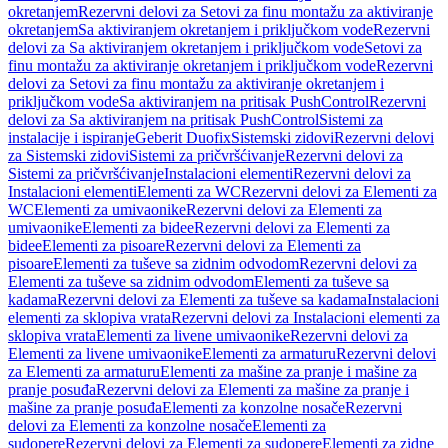
okretanjem
Rezervni delovi za Setovi za finu montažu za aktiviranje
okretanjem
Sa aktiviranjem okretanjem i priključkom vode
Rezervni
delovi za Sa aktiviranjem okretanjem i priključkom vode
Setovi za
finu montažu za aktiviranje okretanjem i priključkom vode
Rezervni
delovi za Setovi za finu montažu za aktiviranje okretanjem i
priključkom vode
Sa aktiviranjem na pritisak PushControl
Rezervni
delovi za Sa aktiviranjem na pritisak PushControl
Sistemi za
instalacije i ispiranje
Geberit Duofix
Sistemski zidovi
Rezervni delovi
za Sistemski zidovi
Sistemi za pričvršćivanje
Rezervni delovi za
Sistemi za pričvršćivanje
Instalacioni elementi
Rezervni delovi za
Instalacioni elementi
Elementi za WC
Rezervni delovi za Elementi za
WC
Elementi za umivaonike
Rezervni delovi za Elementi za
umivaonike
Elementi za bidee
Rezervni delovi za Elementi za
bidee
Elementi za pisoare
Rezervni delovi za Elementi za
pisoare
Elementi za tuševe sa zidnim odvodom
Rezervni delovi za
Elementi za tuševe sa zidnim odvodom
Elementi za tuševe sa
kadama
Rezervni delovi za Elementi za tuševe sa kadama
Instalacioni
elementi za sklopiva vrata
Rezervni delovi za Instalacioni elementi za
sklopiva vrata
Elementi za livene umivaonike
Rezervni delovi za
Elementi za livene umivaonike
Elementi za armaturu
Rezervni delovi
za Elementi za armaturu
Elementi za mašine za pranje i mašine za
pranje posuđa
Rezervni delovi za Elementi za mašine za pranje i
mašine za pranje posuđa
Elementi za konzolne nosače
Rezervni
delovi za Elementi za konzolne nosače
Elementi za
sudopere
Rezervni delovi za Elementi za sudopere
Elementi za zidne