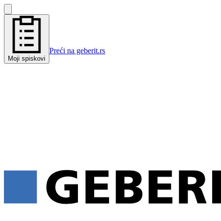
Preći na geberit.rs
Moji spiskovi