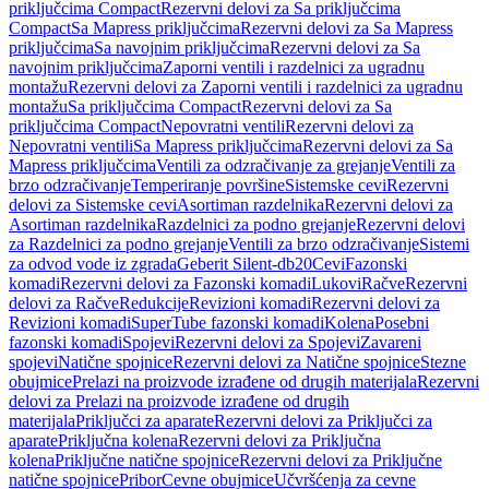
priključcima Compact
Rezervni delovi za Sa priključcima
Compact
Sa Mapress priključcima
Rezervni delovi za Sa Mapress
priključcima
Sa navojnim priključcima
Rezervni delovi za Sa
navojnim priključcima
Zaporni ventili i razdelnici za ugradnu
montažu
Rezervni delovi za Zaporni ventili i razdelnici za ugradnu
montažu
Sa priključcima Compact
Rezervni delovi za Sa
priključcima Compact
Nepovratni ventili
Rezervni delovi za
Nepovratni ventili
Sa Mapress priključcima
Rezervni delovi za Sa
Mapress priključcima
Ventili za odzračivanje za grejanje
Ventili za
brzo odzračivanje
Temperiranje površine
Sistemske cevi
Rezervni
delovi za Sistemske cevi
Asortiman razdelnika
Rezervni delovi za
Asortiman razdelnika
Razdelnici za podno grejanje
Rezervni delovi
za Razdelnici za podno grejanje
Ventili za brzo odzračivanje
Sistemi
za odvod vode iz zgrada
Geberit Silent-db20
Cevi
Fazonski
komadi
Rezervni delovi za Fazonski komadi
Lukovi
Račve
Rezervni
delovi za Račve
Redukcije
Revizioni komadi
Rezervni delovi za
Revizioni komadi
SuperTube fazonski komadi
Kolena
Posebni
fazonski komadi
Spojevi
Rezervni delovi za Spojevi
Zavareni
spojevi
Natične spojnice
Rezervni delovi za Natične spojnice
Stezne
obujmice
Prelazi na proizvode izrađene od drugih materijala
Rezervni
delovi za Prelazi na proizvode izrađene od drugih
materijala
Priključci za aparate
Rezervni delovi za Priključci za
aparate
Priključna kolena
Rezervni delovi za Priključna
kolena
Priključne natične spojnice
Rezervni delovi za Priključne
natične spojnice
Pribor
Cevne obujmice
Učvršćenja za cevne