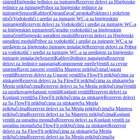
sistem
Higijenske jedinice za ispiranje
Rezervni delovi za Higijenske
jedinice za ispiranje
Pribor za higijenske jedinice za
ispiranje
Senzori
Kablovi
Ograničavač protoka
Poklopci i pokrivne
ploče
Vodokotlići i uređaj za ispiranje WC-a sa higijenskim
ispiranjem
Rezervni delovi za Vodokotlići i uređaj za ispiranje WC-a
sa higijenskim ispiranjem
Ugradni vodokotlići sa higijenskim
ispiračem
Higijenski ugrađeni moduli
Rezervni delovi za Higijenski
ugrađeni moduli
Pribor za vodokotlić i uređaj za ispiranje WC-a sa
uređajem za higijensko ispiranje instalacije
Rezervni delovi za Pribor
za vodokotlić i uređaj za ispiranje WC-a sa uređajem za higijensko
ispiranje instalacije
Senzori
Kablovi
Jedinice napajanja
Rezervni
delovi za Jedinice napajanja
Komponente mreže
Ventili za cevne
sisteme
Ravni zaporni ventili
Sa Mapress priključcima
Ugaoni
ventili
Rezervni delovi za Ugaoni ventili
Sa FlowFit priključcima za
stiskanje
Rezervni delovi za Sa FlowFit priključcima za stiskanje
Sa
Mepla priključcima
Rezervni delovi za Sa Mepla priključcima
Ventili
za uzorkovanje
Ispusni ventili
Kuglasti ventili
Rezervni delovi za
Kuglasti ventili
Sa FlowFit priključcima za stiskanje
Rezervni delovi
za Sa FlowFit priključcima za stiskanje
Sa Mepla
priključcima
Rezervni delovi za Sa Mepla priključcima
Sa Mapress
priključcima
Rezervni delovi za Sa Mapress priključcima
Kuglasti
ventili za ugradnu montažu
Rezervni delovi za Kuglasti ventili za
ugradnu montažu
Sa FlowFit priključcima za stiskanje
Rezervni
delovi za Sa FlowFit priključcima za stiskanje
Sa Mepla
priključcima
Rezervni delovi za Sa Mepla priključcima
Sa