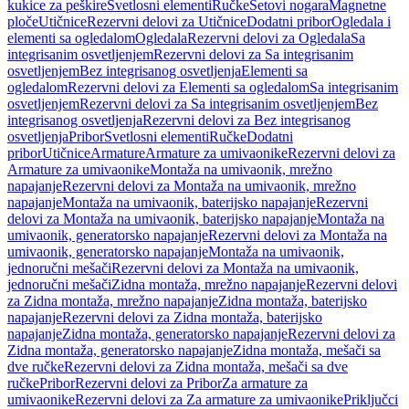
kukice za peškire
Svetlosni elementi
Ručke
Setovi nogara
Magnetne
ploče
Utičnice
Rezervni delovi za Utičnice
Dodatni pribor
Ogledala i
elementi sa ogledalom
Ogledala
Rezervni delovi za Ogledala
Sa
integrisanim osvetljenjem
Rezervni delovi za Sa integrisanim
osvetljenjem
Bez integrisanog osvetljenja
Elementi sa
ogledalom
Rezervni delovi za Elementi sa ogledalom
Sa integrisanim
osvetljenjem
Rezervni delovi za Sa integrisanim osvetljenjem
Bez
integrisanog osvetljenja
Rezervni delovi za Bez integrisanog
osvetljenja
Pribor
Svetlosni elementi
Ručke
Dodatni
pribor
Utičnice
Armature
Armature za umivaonike
Rezervni delovi za
Armature za umivaonike
Montaža na umivaonik, mrežno
napajanje
Rezervni delovi za Montaža na umivaonik, mrežno
napajanje
Montaža na umivaonik, baterijsko napajanje
Rezervni
delovi za Montaža na umivaonik, baterijsko napajanje
Montaža na
umivaonik, generatorsko napajanje
Rezervni delovi za Montaža na
umivaonik, generatorsko napajanje
Montaža na umivaonik,
jednoručni mešači
Rezervni delovi za Montaža na umivaonik,
jednoručni mešači
Zidna montaža, mrežno napajanje
Rezervni delovi
za Zidna montaža, mrežno napajanje
Zidna montaža, baterijsko
napajanje
Rezervni delovi za Zidna montaža, baterijsko
napajanje
Zidna montaža, generatorsko napajanje
Rezervni delovi za
Zidna montaža, generatorsko napajanje
Zidna montaža, mešači sa
dve ručke
Rezervni delovi za Zidna montaža, mešači sa dve
ručke
Pribor
Rezervni delovi za Pribor
Za armature za
umivaonike
Rezervni delovi za Za armature za umivaonike
Priključci