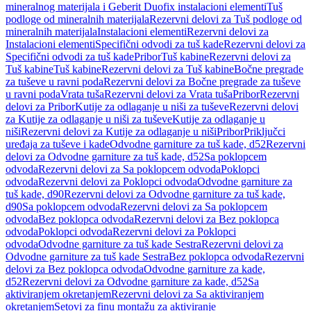
mineralnog materijala i Geberit Duofix instalacioni elementi
Tuš
podloge od mineralnih materijala
Rezervni delovi za Tuš podloge od
mineralnih materijala
Instalacioni elementi
Rezervni delovi za
Instalacioni elementi
Specifični odvodi za tuš kade
Rezervni delovi za
Specifični odvodi za tuš kade
Pribor
Tuš kabine
Rezervni delovi za
Tuš kabine
Tuš kabine
Rezervni delovi za Tuš kabine
Bočne pregrade
za tuševe u ravni poda
Rezervni delovi za Bočne pregrade za tuševe
u ravni poda
Vrata tuša
Rezervni delovi za Vrata tuša
Pribor
Rezervni
delovi za Pribor
Kutije za odlaganje u niši za tuševe
Rezervni delovi
za Kutije za odlaganje u niši za tuševe
Kutije za odlaganje u
niši
Rezervni delovi za Kutije za odlaganje u niši
Pribor
Priključci
uređaja za tuševe i kade
Odvodne garniture za tuš kade, d52
Rezervni
delovi za Odvodne garniture za tuš kade, d52
Sa poklopcem
odvoda
Rezervni delovi za Sa poklopcem odvoda
Poklopci
odvoda
Rezervni delovi za Poklopci odvoda
Odvodne garniture za
tuš kade, d90
Rezervni delovi za Odvodne garniture za tuš kade,
d90
Sa poklopcem odvoda
Rezervni delovi za Sa poklopcem
odvoda
Bez poklopca odvoda
Rezervni delovi za Bez poklopca
odvoda
Poklopci odvoda
Rezervni delovi za Poklopci
odvoda
Odvodne garniture za tuš kade Sestra
Rezervni delovi za
Odvodne garniture za tuš kade Sestra
Bez poklopca odvoda
Rezervni
delovi za Bez poklopca odvoda
Odvodne garniture za kade,
d52
Rezervni delovi za Odvodne garniture za kade, d52
Sa
aktiviranjem okretanjem
Rezervni delovi za Sa aktiviranjem
okretanjem
Setovi za finu montažu za aktiviranje