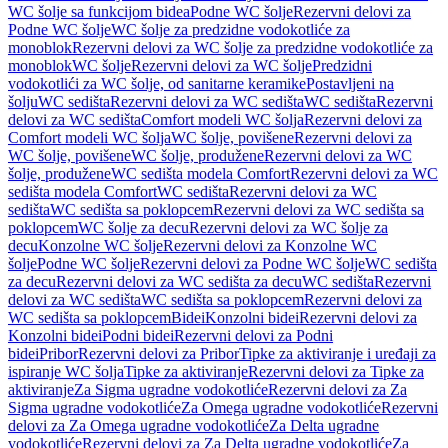
WC šolje sa funkcijom bidea
Podne WC šolje
Rezervni delovi za
Podne WC šolje
WC šolje za predzidne vodokotliće za
monoblok
Rezervni delovi za WC šolje za predzidne vodokotliće za
monoblok
WC šolje
Rezervni delovi za WC šolje
Predzidni
vodokotlići za WC šolje, od sanitarne keramike
Postavljeni na
šolju
WC sedišta
Rezervni delovi za WC sedišta
WC sedišta
Rezervni
delovi za WC sedišta
Comfort modeli WC šolja
Rezervni delovi za
Comfort modeli WC šolja
WC šolje, povišene
Rezervni delovi za
WC šolje, povišene
WC šolje, produžene
Rezervni delovi za WC
šolje, produžene
WC sedišta modela Comfort
Rezervni delovi za WC
sedišta modela Comfort
WC sedišta
Rezervni delovi za WC
sedišta
WC sedišta sa poklopcem
Rezervni delovi za WC sedišta sa
poklopcem
WC šolje za decu
Rezervni delovi za WC šolje za
decu
Konzolne WC šolje
Rezervni delovi za Konzolne WC
šolje
Podne WC šolje
Rezervni delovi za Podne WC šolje
WC sedišta
za decu
Rezervni delovi za WC sedišta za decu
WC sedišta
Rezervni
delovi za WC sedišta
WC sedišta sa poklopcem
Rezervni delovi za
WC sedišta sa poklopcem
Bidei
Konzolni bidei
Rezervni delovi za
Konzolni bidei
Podni bidei
Rezervni delovi za Podni
bidei
Pribor
Rezervni delovi za Pribor
Tipke za aktiviranje i uređaji za
ispiranje WC šolja
Tipke za aktiviranje
Rezervni delovi za Tipke za
aktiviranje
Za Sigma ugradne vodokotliće
Rezervni delovi za Za
Sigma ugradne vodokotliće
Za Omega ugradne vodokotliće
Rezervni
delovi za Za Omega ugradne vodokotliće
Za Delta ugradne
vodokotliće
Rezervni delovi za Za Delta ugradne vodokotliće
Za