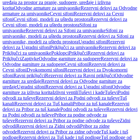
uređaja za prostor za pranje, sudopere, uređaje i izlivna
korita
Odvodne armature za umivaonike
Rezervni delovi za Odvodne
armature za umivaonike
Cevni sifoni
Rezervni delovi za Cevni
sifoni
Cevni sifoni, modeli za uštedu prostora
Rezervni delovi za
Cevni sifoni, modeli za uštedu prostora
Sifoni za
umivaonike
Rezervni delovi za Sifoni za umivaonike
Sifoni za
umivaonike, modeli za uštedu prostora
Rezervni delovi za Sifoni za
umivaonike, modeli za uštedu prostora
Ugradni sifoni
Rezervni
delovi za Ugradni sifoni
Priključci za umivaonike
Rezervni delovi za
Priključci za umivaonike
Poklopci
Priključci
Rezervni delovi za
Priključci
Zaptivke
Odvodne garniture za sudopere
Rezervni delovi za
Odvodne garniture za sudopere
Cevni sifoni
Rezervni delovi za
Cevni sifoni
Dvokomorni sifoni
Rezervni delovi za Dvokomorni
sifoni
Ravni priključci
Rezervni delovi za Ravni priključci
Odvodne
garniture za uređaje
Rezervni delovi za Odvodne garniture za
uređaje
Ugradni sifoni
Rezervni delovi za Ugradni sifoni
Odvodne
garniture za izlivna korita
Izlivni ventili
Tuševi i kade
Tuševi
Podni
odvodi za tuševe
Rezervni delovi za Podni odvodi za tuševe
Tuš
kanali
Rezervni delovi za Tuš kanali
Pribor za tuš kanale
Rezervni
delovi za Pribor za tuš kanale
Podni odvodi za tuševe
Rezervni delovi
za Podni odvodi za tuševe
Pribor za podne odvode za
tuševe
Rezervni delovi za Pribor za podne odvode za tuševe
Zidni
odvodi
Rezervni delovi za Zidni odvodi
Pribor za zidne
odvode
Rezervni delovi za Pribor za zidne odvode
Tuš kade i tuš
podloge
Rezervni delovi za Tuš kade i tuš podloge
Tuš podloge od