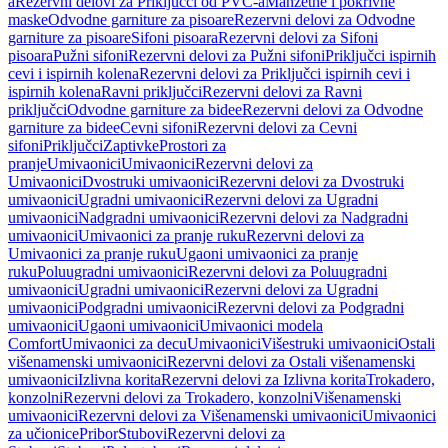
a
Rezervni delovi za Priključci od PVC-a
Manžetne i pokrivne
maske
Odvodne garniture za pisoare
Rezervni delovi za Odvodne
garniture za pisoare
Sifoni pisoara
Rezervni delovi za Sifoni
pisoara
Pužni sifoni
Rezervni delovi za Pužni sifoni
Priključci ispirnih
cevi i ispirnih kolena
Rezervni delovi za Priključci ispirnih cevi i
ispirnih kolena
Ravni priključci
Rezervni delovi za Ravni
priključci
Odvodne garniture za bidee
Rezervni delovi za Odvodne
garniture za bidee
Cevni sifoni
Rezervni delovi za Cevni
sifoni
Priključci
Zaptivke
Prostori za
pranje
Umivaonici
Umivaonici
Rezervni delovi za
Umivaonici
Dvostruki umivaonici
Rezervni delovi za Dvostruki
umivaonici
Ugradni umivaonici
Rezervni delovi za Ugradni
umivaonici
Nadgradni umivaonici
Rezervni delovi za Nadgradni
umivaonici
Umivaonici za pranje ruku
Rezervni delovi za
Umivaonici za pranje ruku
Ugaoni umivaonici za pranje
ruku
Poluugradni umivaonici
Rezervni delovi za Poluugradni
umivaonici
Ugradni umivaonici
Rezervni delovi za Ugradni
umivaonici
Podgradni umivaonici
Rezervni delovi za Podgradni
umivaonici
Ugaoni umivaonici
Umivaonici modela
Comfort
Umivaonici za decu
Umivaonici
Višestruki umivaonici
Ostali
višenamenski umivaonici
Rezervni delovi za Ostali višenamenski
umivaonici
Izlivna korita
Rezervni delovi za Izlivna korita
Trokadero,
konzolni
Rezervni delovi za Trokadero, konzolni
Višenamenski
umivaonici
Rezervni delovi za Višenamenski umivaonici
Umivaonici
za učionice
Pribor
Stubovi
Rezervni delovi za