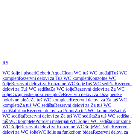
RS
WC šolje i pisoari
Geberit AquaClean WC tuš WC uređaji
Tuš WC
kompleti
Rezervni delovi za Tuš WC kompleti
Konzolne WC
šolje
Rezervni delovi za Konzolne WC šolje
Tuš WC sedišta
Rezervni
delovi za Tuš WC sedišta
Za WC šolje
Rezervni delovi za Za WC
šolje
Dizajnerske pokrivne ploče
Rezervni delovi za Dizajnerske
pokrivne ploče
Za tuš WC komplete
Rezervni delovi za Za tuš WC
komplete
Za tuš WC sedišta
Rezervni delovi za Za tuš WC
sedišta
Pribor
Rezervni delovi za Pribor
Za tuš WC komplete
Za tuš
WC sedišta
Rezervni delovi za Za tuš WC sedišta
Za tuš WC sedišta i
tuš WC komplete
Potrošni materijali
WC šolje i WC sedišta
Konzolne
WC šolje
Rezervni delovi za Konzolne WC šolje
WC šolje
Rezervni
delovi za WC šolje
WC šolje sa funkcijom bidea
Rezervni delovi za