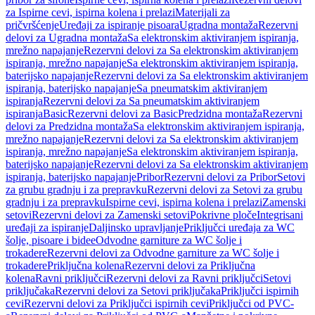
za Ispirne cevi, ispirna kolena i prelazi
Materijali za
pričvršćenje
Uređaji za ispiranje pisoara
Ugradna montaža
Rezervni
delovi za Ugradna montaža
Sa elektronskim aktiviranjem ispiranja,
mrežno napajanje
Rezervni delovi za Sa elektronskim aktiviranjem
ispiranja, mrežno napajanje
Sa elektronskim aktiviranjem ispiranja,
baterijsko napajanje
Rezervni delovi za Sa elektronskim aktiviranjem
ispiranja, baterijsko napajanje
Sa pneumatskim aktiviranjem
ispiranja
Rezervni delovi za Sa pneumatskim aktiviranjem
ispiranja
Basic
Rezervni delovi za Basic
Predzidna montaža
Rezervni
delovi za Predzidna montaža
Sa elektronskim aktiviranjem ispiranja,
mrežno napajanje
Rezervni delovi za Sa elektronskim aktiviranjem
ispiranja, mrežno napajanje
Sa elektronskim aktiviranjem ispiranja,
baterijsko napajanje
Rezervni delovi za Sa elektronskim aktiviranjem
ispiranja, baterijsko napajanje
Pribor
Rezervni delovi za Pribor
Setovi
za grubu gradnju i za prepravku
Rezervni delovi za Setovi za grubu
gradnju i za prepravku
Ispirne cevi, ispirna kolena i prelazi
Zamenski
setovi
Rezervni delovi za Zamenski setovi
Pokrivne ploče
Integrisani
uređaji za ispiranje
Daljinsko upravljanje
Priključci uređaja za WC
šolje, pisoare i bidee
Odvodne garniture za WC šolje i
trokadere
Rezervni delovi za Odvodne garniture za WC šolje i
trokadere
Priključna kolena
Rezervni delovi za Priključna
kolena
Ravni priključci
Rezervni delovi za Ravni priključci
Setovi
priključaka
Rezervni delovi za Setovi priključaka
Priključci ispirnih
cevi
Rezervni delovi za Priključci ispirnih cevi
Priključci od PVC-