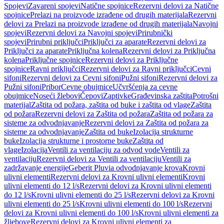
Spojevi
Zavareni spojevi
Natične spojnice
Rezervni delovi za Natične
spojnice
Prelazi na proizvode izrađene od drugih materijala
Rezervni
delovi za Prelazi na proizvode izrađene od drugih materijala
Navojni
spojevi
Rezervni delovi za Navojni spojevi
Prirubnički
spojevi
Prirubni priključci
Priključci za aparate
Rezervni delovi za
Priključci za aparate
Priključna kolena
Rezervni delovi za Priključna
kolena
Priključne spojnice
Rezervni delovi za Priključne
spojnice
Ravni priključci
Rezervni delovi za Ravni priključci
Cevni
sifoni
Rezervni delovi za Cevni sifoni
Pužni sifoni
Rezervni delovi za
Pužni sifoni
Pribor
Cevne obujmice
Učvršćenja za cevne
obujmice
Noseći žlebovi
Čepovi
Zaptivke
Građevinska zaštita
Potrošni
materijal
Zaštita od požara, zaštita od buke i zaštita od vlage
Zaštita
od požara
Rezervni delovi za Zaštita od požara
Zaštita od požara za
sisteme za odvodnjavanje
Rezervni delovi za Zaštita od požara za
sisteme za odvodnjavanje
Zaštita od buke
Izolacija strukturne
buke
Izolacija strukturne i prostorne buke
Zaštita od
vlage
Izolacija
Ventili za ventilaciju za odvod vode
Ventili za
ventilaciju
Rezervni delovi za Ventili za ventilaciju
Ventili za
zadržavanje energije
Geberit Pluvia odvodnjavanje krova
Krovni
ulivni elementi
Rezervni delovi za Krovni ulivni elementi
Krovni
ulivni elementi do 12 l/s
Rezervni delovi za Krovni ulivni elementi
do 12 l/s
Krovni ulivni elementi do 25 l/s
Rezervni delovi za Krovni
ulivni elementi do 25 l/s
Krovni ulivni elementi do 100 l/s
Rezervni
delovi za Krovni ulivni elementi do 100 l/s
Krovni ulivni elementi za
žljebove
Rezervni delovi za Krovni ulivni elementi za