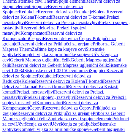
Therm
Sistemske cevi Therm
Spojni elementi
Rezervni delovi za
Spojni elementi
Spojnice
Rezervni delovi za
Spojnice
Redukcije
Rezervni delovi za Redukcije
Kolena
Rezervni
delovi za Kolena
T-komadi
Rezervni delovi za T-komadi
Prelazi,
nerastavljivi
Rezervni delovi za Prelazi, nerastavljivi
Prelazi i spojevi,
rastavljivi
Rezervni delovi za Prelazi i spojevi,
rastavljivi
Kompenzatori
Rezervni delovi za
Kompenzatori
Čepovi
Rezervni delovi za Čepovi
Priključci za
grejanje
Rezervni delovi za Priključci za grejanje
Pribor za Geberit
Mapress Therm
Zaštitne kape za krajeve cevi
Sistemske
zaptivke
Kompleti vijaka za prirubničke spojeve
Učvršćenja za
cevi
Geberit Mapress ugljenični čelik
Geberit Mapress ugljenični
čelik
Rezervni delovi za Geberit Mapress ugljenični čelik
Sistemske
cevi 1.0034
Sistemske cevi 1.0215
Cevni umeci
Spojnice
Rezervni
delovi za Spojnice
Redukcije
Rezervni delovi za
Redukcije
Kolena
Rezervni delovi za Kolena
T-komadi
Rezervni
delovi za T-komadi
Krstasti komadi
Rezervni delovi za Krstasti
komadi
Prelazi, nerastavljivi
Rezervni delovi za Prelazi,
nerastavljivi
Prelazi i spojevi, rastavljivi
Rezervni delovi za Prelazi i
spojevi, rastavljivi
Kompenzatori
Rezervni delovi za
Kompenzatori
Čepovi
Rezervni delovi za Čepovi
Priključci za
grejanje
Rezervni delovi za Priključci za grejanje
Pribor za Geberit
Mapress ugljenični čelik
Zaptivke za cevi i spojne elemente
Poklopci
za cevi
Učvršćenja za cevi
Učvršćenja za priključke
Sistemske
zaptivke
Kompleti vijaka za prirubničke spojeve
Geberit higijenski