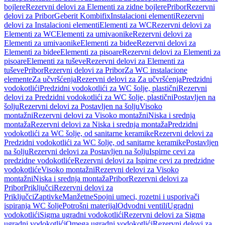
bojlere
Rezervni delovi za Elementi za zidne bojlere
Pribor
Rezervni
delovi za Pribor
Geberit Kombifix
Instalacioni elementi
Rezervni
delovi za Instalacioni elementi
Elementi za WC
Rezervni delovi za
Elementi za WC
Elementi za umivaonike
Rezervni delovi za
Elementi za umivaonike
Elementi za bidee
Rezervni delovi za
Elementi za bidee
Elementi za pisoare
Rezervni delovi za Elementi za
pisoare
Elementi za tuševe
Rezervni delovi za Elementi za
tuševe
Pribor
Rezervni delovi za Pribor
Za WC instalacione
elemente
Za učvršćenja
Rezervni delovi za Za učvršćenja
Predzidni
vodokotlići
Predzidni vodokotlići za WC šolje, plastični
Rezervni
delovi za Predzidni vodokotlići za WC šolje, plastični
Postavljen na
šolju
Rezervni delovi za Postavljen na šolju
Visoko
montažni
Rezervni delovi za Visoko montažni
Niska i srednja
montaža
Rezervni delovi za Niska i srednja montaža
Predzidni
vodokotlići za WC šolje, od sanitarne keramike
Rezervni delovi za
Predzidni vodokotlići za WC šolje, od sanitarne keramike
Postavljen
na šolju
Rezervni delovi za Postavljen na šolju
Ispirne cevi za
predzidne vodokotliće
Rezervni delovi za Ispirne cevi za predzidne
vodokotliće
Visoko montažni
Rezervni delovi za Visoko
montažni
Niska i srednja montaža
Pribor
Rezervni delovi za
Pribor
Priključci
Rezervni delovi za
Priključci
Zaptivke
Manžetne
Spojni umeci, rozetni i usporivači
ispiranja WC šolje
Potrošni materijal
Odvodni ventili
Ugradni
vodokotlići
Sigma ugradni vodokotlići
Rezervni delovi za Sigma
ugradni vodokotlići
Omega ugradni vodokotlići
Rezervni delovi za