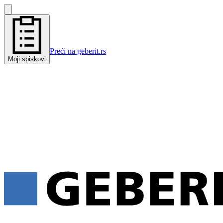
Preći na geberit.rs
Moji spiskovi