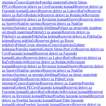
obujmice
Čepovi
Zaptivke
Potrošni materijal
Geberit Silent-
PP
Cevi
Rezervni delovi za Cevi
Fazonski komadi
Rezervni delovi za
Fazonski komadi
Lukovi
Rezervni delovi za Lukovi
Račve
Rezervni
delovi za Račve
Redukcije
Rezervni delovi za Redukcije
Revizioni
komadi
Rezervni delovi za Revizioni komadi
Spojevi
Rezervni delovi
za Spojevi
Natične spojnice
Rezervni delovi za Natične
spojnice
Spojnice sa steznim klještima
Prelazi na proizvode izrađene
od drugih materijala
Priključci za aparate
Rezervni delovi za
Priključci za aparate
Priključna kolena
Rezervni delovi za Priključna
kolena
Ravni priključci
Rezervni delovi za Ravni
priključci
Pribor
Cevne obujmice
Čepovi
Zaptivke
Zaštitni
poklopac
Potrošni materijal
Geberit Silent-Pro
Cevi
Rezervni delovi za
Cevi
Fazonski komadi
Rezervni delovi za Fazonski
komadi
Lukovi
Rezervni delovi za Lukovi
Račve
Rezervni delovi za
Račve
Redukcije
Rezervni delovi za Redukcije
Revizioni
komadi
Rezervni delovi za Revizioni komadi
Spojevi
Rezervni delovi
za Spojevi
Natične spojnice
Rezervni delovi za Natične
spojnice
Spojnice sa steznim klještima
Prelazi na druge materijale
proizvoda
Pribor
Rezervni delovi za Pribor
Cevne
obujmice
Čepovi
Zaptivke
Rezervni delovi za Zaptivke
Potrošni
materijal
Geberit PE
Cevi
Fazonski komadi
Rezervni delovi za
Fazonski komadi
Lukovi
Račve
Redukcije
Revizioni komadi
Rezervni
delovi za Revizioni komadi
Prelazi
Posebni fazonski komadi
Rezervni
delovi za Posebni fazonski komadi
SuperTube fazonski
komadi
Kolena
Posebni fazonski komadi
Spojevi
Rezervni delovi za