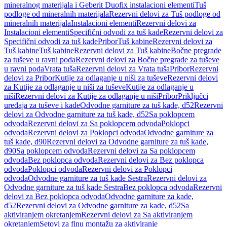
mineralnog materijala i Geberit Duofix instalacioni elementi
Tuš
podloge od mineralnih materijala
Rezervni delovi za Tuš podloge od
mineralnih materijala
Instalacioni elementi
Rezervni delovi za
Instalacioni elementi
Specifični odvodi za tuš kade
Rezervni delovi za
Specifični odvodi za tuš kade
Pribor
Tuš kabine
Rezervni delovi za
Tuš kabine
Tuš kabine
Rezervni delovi za Tuš kabine
Bočne pregrade
za tuševe u ravni poda
Rezervni delovi za Bočne pregrade za tuševe
u ravni poda
Vrata tuša
Rezervni delovi za Vrata tuša
Pribor
Rezervni
delovi za Pribor
Kutije za odlaganje u niši za tuševe
Rezervni delovi
za Kutije za odlaganje u niši za tuševe
Kutije za odlaganje u
niši
Rezervni delovi za Kutije za odlaganje u niši
Pribor
Priključci
uređaja za tuševe i kade
Odvodne garniture za tuš kade, d52
Rezervni
delovi za Odvodne garniture za tuš kade, d52
Sa poklopcem
odvoda
Rezervni delovi za Sa poklopcem odvoda
Poklopci
odvoda
Rezervni delovi za Poklopci odvoda
Odvodne garniture za
tuš kade, d90
Rezervni delovi za Odvodne garniture za tuš kade,
d90
Sa poklopcem odvoda
Rezervni delovi za Sa poklopcem
odvoda
Bez poklopca odvoda
Rezervni delovi za Bez poklopca
odvoda
Poklopci odvoda
Rezervni delovi za Poklopci
odvoda
Odvodne garniture za tuš kade Sestra
Rezervni delovi za
Odvodne garniture za tuš kade Sestra
Bez poklopca odvoda
Rezervni
delovi za Bez poklopca odvoda
Odvodne garniture za kade,
d52
Rezervni delovi za Odvodne garniture za kade, d52
Sa
aktiviranjem okretanjem
Rezervni delovi za Sa aktiviranjem
okretanjem
Setovi za finu montažu za aktiviranje