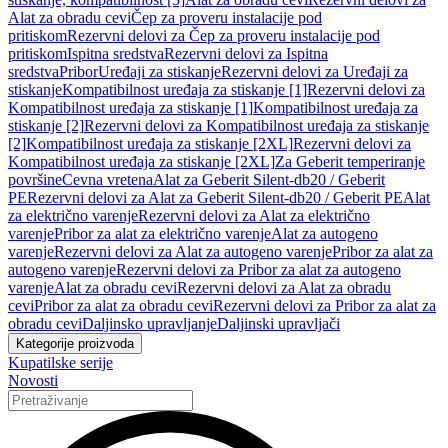
Alat za obradu cevi
Čep za proveru instalacije pod
pritiskom
Rezervni delovi za Čep za proveru instalacije pod
pritiskom
Ispitna sredstva
Rezervni delovi za Ispitna
sredstva
Pribor
Uređaji za stiskanje
Rezervni delovi za Uređaji za
stiskanje
Kompatibilnost uređaja za stiskanje [1]
Rezervni delovi za
Kompatibilnost uređaja za stiskanje [1]
Kompatibilnost uređaja za
stiskanje [2]
Rezervni delovi za Kompatibilnost uređaja za stiskanje
[2]
Kompatibilnost uređaja za stiskanje [2XL]
Rezervni delovi za
Kompatibilnost uređaja za stiskanje [2XL]
Za Geberit temperiranje
površine
Cevna vretena
Alat za Geberit Silent-db20 / Geberit
PE
Rezervni delovi za Alat za Geberit Silent-db20 / Geberit PE
Alat
za električno varenje
Rezervni delovi za Alat za električno
varenje
Pribor za alat za električno varenje
Alat za autogeno
varenje
Rezervni delovi za Alat za autogeno varenje
Pribor za alat za
autogeno varenje
Rezervni delovi za Pribor za alat za autogeno
varenje
Alat za obradu cevi
Rezervni delovi za Alat za obradu
cevi
Pribor za alat za obradu cevi
Rezervni delovi za Pribor za alat za
obradu cevi
Daljinsko upravljanje
Daljinski upravljači
Kategorije proizvoda
Kupatilske serije
Novosti