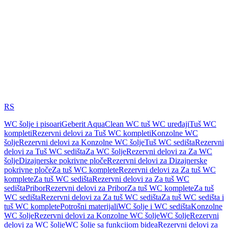
RS
WC šolje i pisoari
Geberit AquaClean WC tuš WC uređaji
Tuš WC
kompleti
Rezervni delovi za Tuš WC kompleti
Konzolne WC
šolje
Rezervni delovi za Konzolne WC šolje
Tuš WC sedišta
Rezervni
delovi za Tuš WC sedišta
Za WC šolje
Rezervni delovi za Za WC
šolje
Dizajnerske pokrivne ploče
Rezervni delovi za Dizajnerske
pokrivne ploče
Za tuš WC komplete
Rezervni delovi za Za tuš WC
komplete
Za tuš WC sedišta
Rezervni delovi za Za tuš WC
sedišta
Pribor
Rezervni delovi za Pribor
Za tuš WC komplete
Za tuš
WC sedišta
Rezervni delovi za Za tuš WC sedišta
Za tuš WC sedišta i
tuš WC komplete
Potrošni materijali
WC šolje i WC sedišta
Konzolne
WC šolje
Rezervni delovi za Konzolne WC šolje
WC šolje
Rezervni
delovi za WC šolje
WC šolje sa funkcijom bidea
Rezervni delovi za