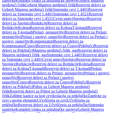
zaptivke
Kompleti vijaka za prirubničke spojeve
Geberit Mapress
nerđajući čelik
Geberit Mapress nerđajući čelik
Rezervni delovi za
Geberit Mapress nerđajući čelik
Sistemske cevi 1.4401
Rezervni
delovi za Sistemske cevi 1.4401
Sistemske cevi 1.4521
Rezervni
delovi za Sistemske cevi 1.4521
Cevni umeci
Spojnice
Rezervni
delovi za Spojnice
Redukcije
Rezervni delovi za
Redukcije
Kolena
Rezervni delovi za Kolena
T-komadi
Rezervni
delovi za T-komadi
Prelazi, nerastavljivi
Rezervni delovi za Prelazi,
nerastavljivi
Prelazi i spojevi, rastavljivi
Rezervni delovi za Prelazi i
spojevi, rastavljivi
Kompenzatori
Rezervni delovi za
Kompenzatori
Čepovi
Rezervni delovi za Čepovi
Priključci
Rezervni
delovi za Priključci
Mapress nerđajući čelik, gas
Rezervni delovi za
Mapress nerđajući čelik, gas
Sistemske cevi 1.4401
Rezervni delovi
za Sistemske cevi 1.4401
Cevni umeci
Spojnice
Rezervni delovi za
Spojnice
Redukcije
Rezervni delovi za Redukcije
Kolena
Rezervni
delovi za Kolena
T-komadi
Rezervni delovi za T-komadi
Prelazi,
nerastavljivi
Rezervni delovi za Prelazi, nerastavljivi
Prelazi i spojevi,
rastavljivi
Rezervni delovi za Prelazi i spojevi,
rastavljivi
Čepovi
Rezervni delovi za Čepovi
Priključci
Rezervni
delovi za Priključci
Pribor za Geberit Mapress nerđajući
čelik
Rezervni delovi za Pribor za Geberit Mapress nerđajući
čelik
Zaštitne kapice za kraj cevi
Izolacija za priključke
Zaptivke za
cevi i spojne elemente
Učvršćenja za cevi
Učvršćenja za
priključke
Rezervni delovi za Učvršćenja za priključke
Sistemske
zaptivke
Kompleti vijaka za prirubničke spojeve
Geberit Mapress