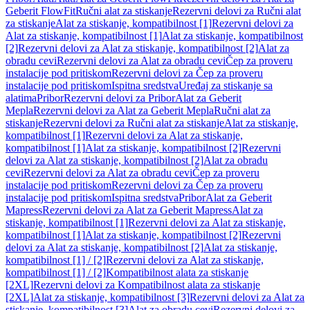
Geberit FlowFit
Ručni alat za stiskanje
Rezervni delovi za Ručni alat
za stiskanje
Alat za stiskanje, kompatibilnost [1]
Rezervni delovi za
Alat za stiskanje, kompatibilnost [1]
Alat za stiskanje, kompatibilnost
[2]
Rezervni delovi za Alat za stiskanje, kompatibilnost [2]
Alat za
obradu cevi
Rezervni delovi za Alat za obradu cevi
Čep za proveru
instalacije pod pritiskom
Rezervni delovi za Čep za proveru
instalacije pod pritiskom
Ispitna sredstva
Uređaj za stiskanje sa
alatima
Pribor
Rezervni delovi za Pribor
Alat za Geberit
Mepla
Rezervni delovi za Alat za Geberit Mepla
Ručni alat za
stiskanje
Rezervni delovi za Ručni alat za stiskanje
Alat za stiskanje,
kompatibilnost [1]
Rezervni delovi za Alat za stiskanje,
kompatibilnost [1]
Alat za stiskanje, kompatibilnost [2]
Rezervni
delovi za Alat za stiskanje, kompatibilnost [2]
Alat za obradu
cevi
Rezervni delovi za Alat za obradu cevi
Čep za proveru
instalacije pod pritiskom
Rezervni delovi za Čep za proveru
instalacije pod pritiskom
Ispitna sredstva
Pribor
Alat za Geberit
Mapress
Rezervni delovi za Alat za Geberit Mapress
Alat za
stiskanje, kompatibilnost [1]
Rezervni delovi za Alat za stiskanje,
kompatibilnost [1]
Alat za stiskanje, kompatibilnost [2]
Rezervni
delovi za Alat za stiskanje, kompatibilnost [2]
Alat za stiskanje,
kompatibilnost [1] / [2]
Rezervni delovi za Alat za stiskanje,
kompatibilnost [1] / [2]
Kompatibilnost alata za stiskanje
[2XL]
Rezervni delovi za Kompatibilnost alata za stiskanje
[2XL]
Alat za stiskanje, kompatibilnost [3]
Rezervni delovi za Alat za
stiskanje, kompatibilnost [3]
Alat za obradu cevi
Rezervni delovi za