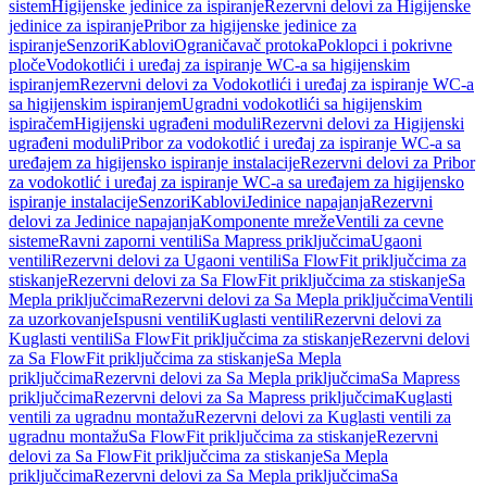
sistem
Higijenske jedinice za ispiranje
Rezervni delovi za Higijenske
jedinice za ispiranje
Pribor za higijenske jedinice za
ispiranje
Senzori
Kablovi
Ograničavač protoka
Poklopci i pokrivne
ploče
Vodokotlići i uređaj za ispiranje WC-a sa higijenskim
ispiranjem
Rezervni delovi za Vodokotlići i uređaj za ispiranje WC-a
sa higijenskim ispiranjem
Ugradni vodokotlići sa higijenskim
ispiračem
Higijenski ugrađeni moduli
Rezervni delovi za Higijenski
ugrađeni moduli
Pribor za vodokotlić i uređaj za ispiranje WC-a sa
uređajem za higijensko ispiranje instalacije
Rezervni delovi za Pribor
za vodokotlić i uređaj za ispiranje WC-a sa uređajem za higijensko
ispiranje instalacije
Senzori
Kablovi
Jedinice napajanja
Rezervni
delovi za Jedinice napajanja
Komponente mreže
Ventili za cevne
sisteme
Ravni zaporni ventili
Sa Mapress priključcima
Ugaoni
ventili
Rezervni delovi za Ugaoni ventili
Sa FlowFit priključcima za
stiskanje
Rezervni delovi za Sa FlowFit priključcima za stiskanje
Sa
Mepla priključcima
Rezervni delovi za Sa Mepla priključcima
Ventili
za uzorkovanje
Ispusni ventili
Kuglasti ventili
Rezervni delovi za
Kuglasti ventili
Sa FlowFit priključcima za stiskanje
Rezervni delovi
za Sa FlowFit priključcima za stiskanje
Sa Mepla
priključcima
Rezervni delovi za Sa Mepla priključcima
Sa Mapress
priključcima
Rezervni delovi za Sa Mapress priključcima
Kuglasti
ventili za ugradnu montažu
Rezervni delovi za Kuglasti ventili za
ugradnu montažu
Sa FlowFit priključcima za stiskanje
Rezervni
delovi za Sa FlowFit priključcima za stiskanje
Sa Mepla
priključcima
Rezervni delovi za Sa Mepla priključcima
Sa