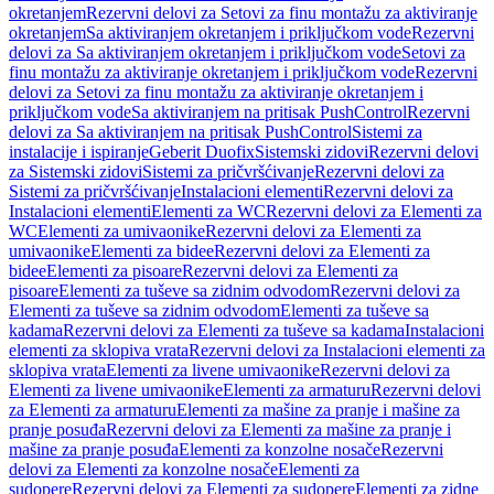
okretanjem
Rezervni delovi za Setovi za finu montažu za aktiviranje
okretanjem
Sa aktiviranjem okretanjem i priključkom vode
Rezervni
delovi za Sa aktiviranjem okretanjem i priključkom vode
Setovi za
finu montažu za aktiviranje okretanjem i priključkom vode
Rezervni
delovi za Setovi za finu montažu za aktiviranje okretanjem i
priključkom vode
Sa aktiviranjem na pritisak PushControl
Rezervni
delovi za Sa aktiviranjem na pritisak PushControl
Sistemi za
instalacije i ispiranje
Geberit Duofix
Sistemski zidovi
Rezervni delovi
za Sistemski zidovi
Sistemi za pričvršćivanje
Rezervni delovi za
Sistemi za pričvršćivanje
Instalacioni elementi
Rezervni delovi za
Instalacioni elementi
Elementi za WC
Rezervni delovi za Elementi za
WC
Elementi za umivaonike
Rezervni delovi za Elementi za
umivaonike
Elementi za bidee
Rezervni delovi za Elementi za
bidee
Elementi za pisoare
Rezervni delovi za Elementi za
pisoare
Elementi za tuševe sa zidnim odvodom
Rezervni delovi za
Elementi za tuševe sa zidnim odvodom
Elementi za tuševe sa
kadama
Rezervni delovi za Elementi za tuševe sa kadama
Instalacioni
elementi za sklopiva vrata
Rezervni delovi za Instalacioni elementi za
sklopiva vrata
Elementi za livene umivaonike
Rezervni delovi za
Elementi za livene umivaonike
Elementi za armaturu
Rezervni delovi
za Elementi za armaturu
Elementi za mašine za pranje i mašine za
pranje posuđa
Rezervni delovi za Elementi za mašine za pranje i
mašine za pranje posuđa
Elementi za konzolne nosače
Rezervni
delovi za Elementi za konzolne nosače
Elementi za
sudopere
Rezervni delovi za Elementi za sudopere
Elementi za zidne