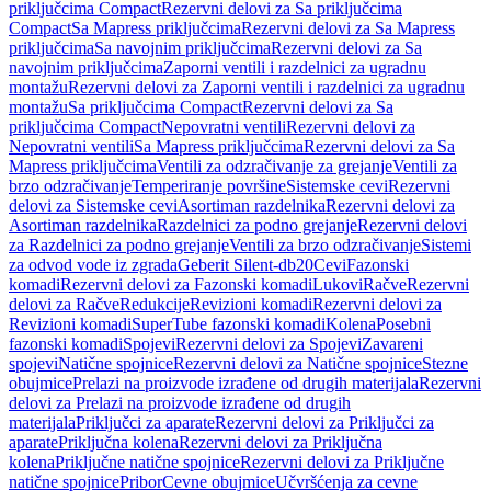
priključcima Compact
Rezervni delovi za Sa priključcima
Compact
Sa Mapress priključcima
Rezervni delovi za Sa Mapress
priključcima
Sa navojnim priključcima
Rezervni delovi za Sa
navojnim priključcima
Zaporni ventili i razdelnici za ugradnu
montažu
Rezervni delovi za Zaporni ventili i razdelnici za ugradnu
montažu
Sa priključcima Compact
Rezervni delovi za Sa
priključcima Compact
Nepovratni ventili
Rezervni delovi za
Nepovratni ventili
Sa Mapress priključcima
Rezervni delovi za Sa
Mapress priključcima
Ventili za odzračivanje za grejanje
Ventili za
brzo odzračivanje
Temperiranje površine
Sistemske cevi
Rezervni
delovi za Sistemske cevi
Asortiman razdelnika
Rezervni delovi za
Asortiman razdelnika
Razdelnici za podno grejanje
Rezervni delovi
za Razdelnici za podno grejanje
Ventili za brzo odzračivanje
Sistemi
za odvod vode iz zgrada
Geberit Silent-db20
Cevi
Fazonski
komadi
Rezervni delovi za Fazonski komadi
Lukovi
Račve
Rezervni
delovi za Račve
Redukcije
Revizioni komadi
Rezervni delovi za
Revizioni komadi
SuperTube fazonski komadi
Kolena
Posebni
fazonski komadi
Spojevi
Rezervni delovi za Spojevi
Zavareni
spojevi
Natične spojnice
Rezervni delovi za Natične spojnice
Stezne
obujmice
Prelazi na proizvode izrađene od drugih materijala
Rezervni
delovi za Prelazi na proizvode izrađene od drugih
materijala
Priključci za aparate
Rezervni delovi za Priključci za
aparate
Priključna kolena
Rezervni delovi za Priključna
kolena
Priključne natične spojnice
Rezervni delovi za Priključne
natične spojnice
Pribor
Cevne obujmice
Učvršćenja za cevne