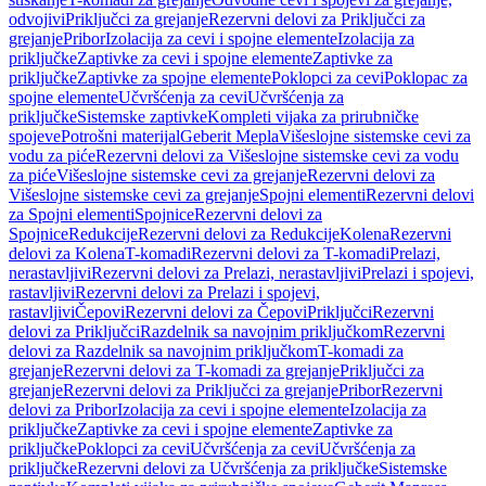
odvojivi
Priključci za grejanje
Rezervni delovi za Priključci za
grejanje
Pribor
Izolacija za cevi i spojne elemente
Izolacija za
priključke
Zaptivke za cevi i spojne elemente
Zaptivke za
priključke
Zaptivke za spojne elemente
Poklopci za cevi
Poklopac za
spojne elemente
Učvršćenja za cevi
Učvršćenja za
priključke
Sistemske zaptivke
Kompleti vijaka za prirubničke
spojeve
Potrošni materijal
Geberit Mepla
Višeslojne sistemske cevi za
vodu za piće
Rezervni delovi za Višeslojne sistemske cevi za vodu
za piće
Višeslojne sistemske cevi za grejanje
Rezervni delovi za
Višeslojne sistemske cevi za grejanje
Spojni elementi
Rezervni delovi
za Spojni elementi
Spojnice
Rezervni delovi za
Spojnice
Redukcije
Rezervni delovi za Redukcije
Kolena
Rezervni
delovi za Kolena
T-komadi
Rezervni delovi za T-komadi
Prelazi,
nerastavljivi
Rezervni delovi za Prelazi, nerastavljivi
Prelazi i spojevi,
rastavljivi
Rezervni delovi za Prelazi i spojevi,
rastavljivi
Čepovi
Rezervni delovi za Čepovi
Priključci
Rezervni
delovi za Priključci
Razdelnik sa navojnim priključkom
Rezervni
delovi za Razdelnik sa navojnim priključkom
T-komadi za
grejanje
Rezervni delovi za T-komadi za grejanje
Priključci za
grejanje
Rezervni delovi za Priključci za grejanje
Pribor
Rezervni
delovi za Pribor
Izolacija za cevi i spojne elemente
Izolacija za
priključke
Zaptivke za cevi i spojne elemente
Zaptivke za
priključke
Poklopci za cevi
Učvršćenja za cevi
Učvršćenja za
priključke
Rezervni delovi za Učvršćenja za priključke
Sistemske