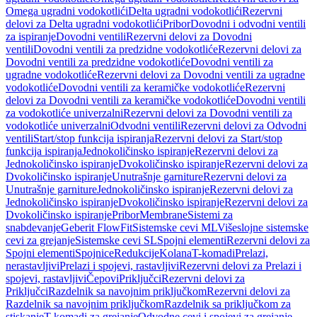
Omega ugradni vodokotlići
Delta ugradni vodokotlići
Rezervni
delovi za Delta ugradni vodokotlići
Pribor
Dovodni i odvodni ventili
za ispiranje
Dovodni ventili
Rezervni delovi za Dovodni
ventili
Dovodni ventili za predzidne vodokotliće
Rezervni delovi za
Dovodni ventili za predzidne vodokotliće
Dovodni ventili za
ugradne vodokotliće
Rezervni delovi za Dovodni ventili za ugradne
vodokotliće
Dovodni ventili za keramičke vodokotliće
Rezervni
delovi za Dovodni ventili za keramičke vodokotliće
Dovodni ventili
za vodokotliće univerzalni
Rezervni delovi za Dovodni ventili za
vodokotliće univerzalni
Odvodni ventili
Rezervni delovi za Odvodni
ventili
Start/stop funkcija ispiranja
Rezervni delovi za Start/stop
funkcija ispiranja
Jednokoličinsko ispiranje
Rezervni delovi za
Jednokoličinsko ispiranje
Dvokoličinsko ispiranje
Rezervni delovi za
Dvokoličinsko ispiranje
Unutrašnje garniture
Rezervni delovi za
Unutrašnje garniture
Jednokoličinsko ispiranje
Rezervni delovi za
Jednokoličinsko ispiranje
Dvokoličinsko ispiranje
Rezervni delovi za
Dvokoličinsko ispiranje
Pribor
Membrane
Sistemi za
snabdevanje
Geberit FlowFit
Sistemske cevi ML
Višeslojne sistemske
cevi za grejanje
Sistemske cevi SL
Spojni elementi
Rezervni delovi za
Spojni elementi
Spojnice
Redukcije
Kolana
T-komadi
Prelazi,
nerastavljivi
Prelazi i spojevi, rastavljivi
Rezervni delovi za Prelazi i
spojevi, rastavljivi
Čepovi
Priključci
Rezervni delovi za
Priključci
Razdelnik sa navojnim priključkom
Rezervni delovi za
Razdelnik sa navojnim priključkom
Razdelnik sa priključkom za
stiskanje
T-komadi za grejanje
Odvodne cevi i spojevi za grejanje,