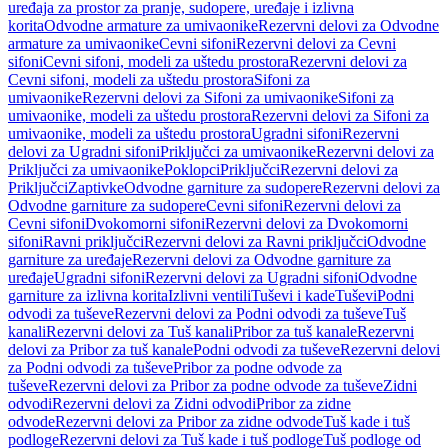
uređaja za prostor za pranje, sudopere, uređaje i izlivna
korita
Odvodne armature za umivaonike
Rezervni delovi za Odvodne
armature za umivaonike
Cevni sifoni
Rezervni delovi za Cevni
sifoni
Cevni sifoni, modeli za uštedu prostora
Rezervni delovi za
Cevni sifoni, modeli za uštedu prostora
Sifoni za
umivaonike
Rezervni delovi za Sifoni za umivaonike
Sifoni za
umivaonike, modeli za uštedu prostora
Rezervni delovi za Sifoni za
umivaonike, modeli za uštedu prostora
Ugradni sifoni
Rezervni
delovi za Ugradni sifoni
Priključci za umivaonike
Rezervni delovi za
Priključci za umivaonike
Poklopci
Priključci
Rezervni delovi za
Priključci
Zaptivke
Odvodne garniture za sudopere
Rezervni delovi za
Odvodne garniture za sudopere
Cevni sifoni
Rezervni delovi za
Cevni sifoni
Dvokomorni sifoni
Rezervni delovi za Dvokomorni
sifoni
Ravni priključci
Rezervni delovi za Ravni priključci
Odvodne
garniture za uređaje
Rezervni delovi za Odvodne garniture za
uređaje
Ugradni sifoni
Rezervni delovi za Ugradni sifoni
Odvodne
garniture za izlivna korita
Izlivni ventili
Tuševi i kade
Tuševi
Podni
odvodi za tuševe
Rezervni delovi za Podni odvodi za tuševe
Tuš
kanali
Rezervni delovi za Tuš kanali
Pribor za tuš kanale
Rezervni
delovi za Pribor za tuš kanale
Podni odvodi za tuševe
Rezervni delovi
za Podni odvodi za tuševe
Pribor za podne odvode za
tuševe
Rezervni delovi za Pribor za podne odvode za tuševe
Zidni
odvodi
Rezervni delovi za Zidni odvodi
Pribor za zidne
odvode
Rezervni delovi za Pribor za zidne odvode
Tuš kade i tuš
podloge
Rezervni delovi za Tuš kade i tuš podloge
Tuš podloge od