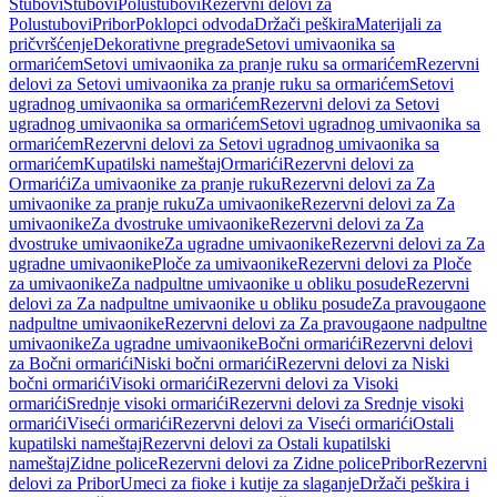
Stubovi
Stubovi
Polustubovi
Rezervni delovi za
Polustubovi
Pribor
Poklopci odvoda
Držači peškira
Materijali za
pričvršćenje
Dekorativne pregrade
Setovi umivaonika sa
ormarićem
Setovi umivaonika za pranje ruku sa ormarićem
Rezervni
delovi za Setovi umivaonika za pranje ruku sa ormarićem
Setovi
ugradnog umivaonika sa ormarićem
Rezervni delovi za Setovi
ugradnog umivaonika sa ormarićem
Setovi ugradnog umivaonika sa
ormarićem
Rezervni delovi za Setovi ugradnog umivaonika sa
ormarićem
Kupatilski nameštaj
Ormarići
Rezervni delovi za
Ormarići
Za umivaonike za pranje ruku
Rezervni delovi za Za
umivaonike za pranje ruku
Za umivaonike
Rezervni delovi za Za
umivaonike
Za dvostruke umivaonike
Rezervni delovi za Za
dvostruke umivaonike
Za ugradne umivaonike
Rezervni delovi za Za
ugradne umivaonike
Ploče za umivaonike
Rezervni delovi za Ploče
za umivaonike
Za nadpultne umivaonike u obliku posude
Rezervni
delovi za Za nadpultne umivaonike u obliku posude
Za pravougaone
nadpultne umivaonike
Rezervni delovi za Za pravougaone nadpultne
umivaonike
Za ugradne umivaonike
Bočni ormarići
Rezervni delovi
za Bočni ormarići
Niski bočni ormarići
Rezervni delovi za Niski
bočni ormarići
Visoki ormarići
Rezervni delovi za Visoki
ormarići
Srednje visoki ormarići
Rezervni delovi za Srednje visoki
ormarići
Viseći ormarići
Rezervni delovi za Viseći ormarići
Ostali
kupatilski nameštaj
Rezervni delovi za Ostali kupatilski
nameštaj
Zidne police
Rezervni delovi za Zidne police
Pribor
Rezervni
delovi za Pribor
Umeci za fioke i kutije za slaganje
Držači peškira i