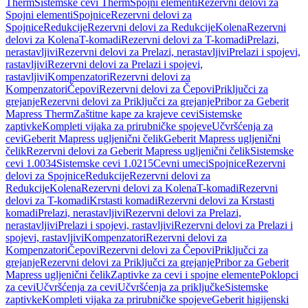
Therm
Sistemske cevi Therm
Spojni elementi
Rezervni delovi za
Spojni elementi
Spojnice
Rezervni delovi za
Spojnice
Redukcije
Rezervni delovi za Redukcije
Kolena
Rezervni
delovi za Kolena
T-komadi
Rezervni delovi za T-komadi
Prelazi,
nerastavljivi
Rezervni delovi za Prelazi, nerastavljivi
Prelazi i spojevi,
rastavljivi
Rezervni delovi za Prelazi i spojevi,
rastavljivi
Kompenzatori
Rezervni delovi za
Kompenzatori
Čepovi
Rezervni delovi za Čepovi
Priključci za
grejanje
Rezervni delovi za Priključci za grejanje
Pribor za Geberit
Mapress Therm
Zaštitne kape za krajeve cevi
Sistemske
zaptivke
Kompleti vijaka za prirubničke spojeve
Učvršćenja za
cevi
Geberit Mapress ugljenični čelik
Geberit Mapress ugljenični
čelik
Rezervni delovi za Geberit Mapress ugljenični čelik
Sistemske
cevi 1.0034
Sistemske cevi 1.0215
Cevni umeci
Spojnice
Rezervni
delovi za Spojnice
Redukcije
Rezervni delovi za
Redukcije
Kolena
Rezervni delovi za Kolena
T-komadi
Rezervni
delovi za T-komadi
Krstasti komadi
Rezervni delovi za Krstasti
komadi
Prelazi, nerastavljivi
Rezervni delovi za Prelazi,
nerastavljivi
Prelazi i spojevi, rastavljivi
Rezervni delovi za Prelazi i
spojevi, rastavljivi
Kompenzatori
Rezervni delovi za
Kompenzatori
Čepovi
Rezervni delovi za Čepovi
Priključci za
grejanje
Rezervni delovi za Priključci za grejanje
Pribor za Geberit
Mapress ugljenični čelik
Zaptivke za cevi i spojne elemente
Poklopci
za cevi
Učvršćenja za cevi
Učvršćenja za priključke
Sistemske
zaptivke
Kompleti vijaka za prirubničke spojeve
Geberit higijenski