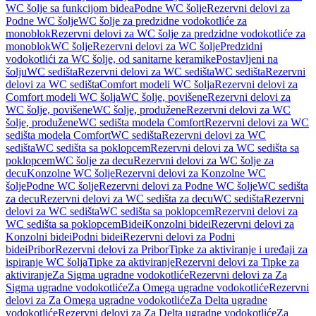
WC šolje sa funkcijom bidea
Podne WC šolje
Rezervni delovi za
Podne WC šolje
WC šolje za predzidne vodokotliće za
monoblok
Rezervni delovi za WC šolje za predzidne vodokotliće za
monoblok
WC šolje
Rezervni delovi za WC šolje
Predzidni
vodokotlići za WC šolje, od sanitarne keramike
Postavljeni na
šolju
WC sedišta
Rezervni delovi za WC sedišta
WC sedišta
Rezervni
delovi za WC sedišta
Comfort modeli WC šolja
Rezervni delovi za
Comfort modeli WC šolja
WC šolje, povišene
Rezervni delovi za
WC šolje, povišene
WC šolje, produžene
Rezervni delovi za WC
šolje, produžene
WC sedišta modela Comfort
Rezervni delovi za WC
sedišta modela Comfort
WC sedišta
Rezervni delovi za WC
sedišta
WC sedišta sa poklopcem
Rezervni delovi za WC sedišta sa
poklopcem
WC šolje za decu
Rezervni delovi za WC šolje za
decu
Konzolne WC šolje
Rezervni delovi za Konzolne WC
šolje
Podne WC šolje
Rezervni delovi za Podne WC šolje
WC sedišta
za decu
Rezervni delovi za WC sedišta za decu
WC sedišta
Rezervni
delovi za WC sedišta
WC sedišta sa poklopcem
Rezervni delovi za
WC sedišta sa poklopcem
Bidei
Konzolni bidei
Rezervni delovi za
Konzolni bidei
Podni bidei
Rezervni delovi za Podni
bidei
Pribor
Rezervni delovi za Pribor
Tipke za aktiviranje i uređaji za
ispiranje WC šolja
Tipke za aktiviranje
Rezervni delovi za Tipke za
aktiviranje
Za Sigma ugradne vodokotliće
Rezervni delovi za Za
Sigma ugradne vodokotliće
Za Omega ugradne vodokotliće
Rezervni
delovi za Za Omega ugradne vodokotliće
Za Delta ugradne
vodokotliće
Rezervni delovi za Za Delta ugradne vodokotliće
Za