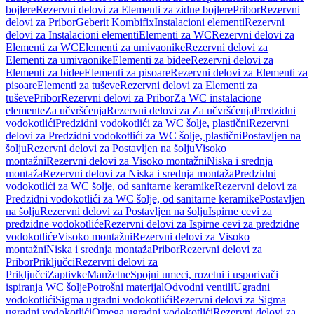
bojlere
Rezervni delovi za Elementi za zidne bojlere
Pribor
Rezervni
delovi za Pribor
Geberit Kombifix
Instalacioni elementi
Rezervni
delovi za Instalacioni elementi
Elementi za WC
Rezervni delovi za
Elementi za WC
Elementi za umivaonike
Rezervni delovi za
Elementi za umivaonike
Elementi za bidee
Rezervni delovi za
Elementi za bidee
Elementi za pisoare
Rezervni delovi za Elementi za
pisoare
Elementi za tuševe
Rezervni delovi za Elementi za
tuševe
Pribor
Rezervni delovi za Pribor
Za WC instalacione
elemente
Za učvršćenja
Rezervni delovi za Za učvršćenja
Predzidni
vodokotlići
Predzidni vodokotlići za WC šolje, plastični
Rezervni
delovi za Predzidni vodokotlići za WC šolje, plastični
Postavljen na
šolju
Rezervni delovi za Postavljen na šolju
Visoko
montažni
Rezervni delovi za Visoko montažni
Niska i srednja
montaža
Rezervni delovi za Niska i srednja montaža
Predzidni
vodokotlići za WC šolje, od sanitarne keramike
Rezervni delovi za
Predzidni vodokotlići za WC šolje, od sanitarne keramike
Postavljen
na šolju
Rezervni delovi za Postavljen na šolju
Ispirne cevi za
predzidne vodokotliće
Rezervni delovi za Ispirne cevi za predzidne
vodokotliće
Visoko montažni
Rezervni delovi za Visoko
montažni
Niska i srednja montaža
Pribor
Rezervni delovi za
Pribor
Priključci
Rezervni delovi za
Priključci
Zaptivke
Manžetne
Spojni umeci, rozetni i usporivači
ispiranja WC šolje
Potrošni materijal
Odvodni ventili
Ugradni
vodokotlići
Sigma ugradni vodokotlići
Rezervni delovi za Sigma
ugradni vodokotlići
Omega ugradni vodokotlići
Rezervni delovi za