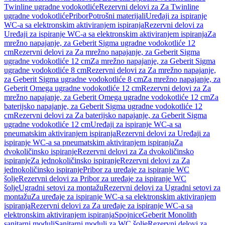
Twinline ugradne vodokotliće
Rezervni delovi za Za Twinline
ugradne vodokotliće
Pribor
Potrošni materijali
Uređaji za ispiranje
WC-a sa elektronskim aktiviranjem ispiranja
Rezervni delovi za
Uređaji za ispiranje WC-a sa elektronskim aktiviranjem ispiranja
Za
mrežno napajanje, za Geberit Sigma ugradne vodokotliće 12
cm
Rezervni delovi za Za mrežno napajanje, za Geberit Sigma
ugradne vodokotliće 12 cm
Za mrežno napajanje, za Geberit Sigma
ugradne vodokotliće 8 cm
Rezervni delovi za Za mrežno napajanje,
za Geberit Sigma ugradne vodokotliće 8 cm
Za mrežno napajanje, za
Geberit Omega ugradne vodokotliće 12 cm
Rezervni delovi za Za
mrežno napajanje, za Geberit Omega ugradne vodokotliće 12 cm
Za
baterijsko napajanje, za Geberit Sigma ugradne vodokotliće 12
cm
Rezervni delovi za Za baterijsko napajanje, za Geberit Sigma
ugradne vodokotliće 12 cm
Uređaji za ispiranje WC-a sa
pneumatskim aktiviranjem ispiranja
Rezervni delovi za Uređaji za
ispiranje WC-a sa pneumatskim aktiviranjem ispiranja
Za
dvokoličinsko ispiranje
Rezervni delovi za Za dvokoličinsko
ispiranje
Za jednokoličinsko ispiranje
Rezervni delovi za Za
jednokoličinsko ispiranje
Pribor za uređaje za ispiranje WC
šolje
Rezervni delovi za Pribor za uređaje za ispiranje WC
šolje
Ugradni setovi za montažu
Rezervni delovi za Ugradni setovi za
montažu
Za uređaje za ispiranje WC-a sa elektronskim aktiviranjem
ispiranja
Rezervni delovi za Za uređaje za ispiranje WC-a sa
elektronskim aktiviranjem ispiranja
Spojnice
Geberit Monolith
sanitarni moduli
Sanitarni moduli za WC šolje
Rezervni delovi za