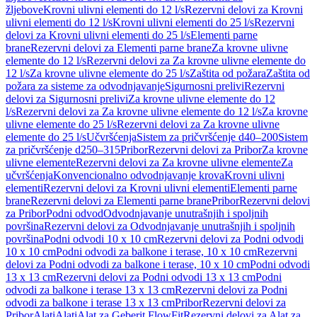
žljebove
Krovni ulivni elementi do 12 l/s
Rezervni delovi za Krovni
ulivni elementi do 12 l/s
Krovni ulivni elementi do 25 l/s
Rezervni
delovi za Krovni ulivni elementi do 25 l/s
Elementi parne
brane
Rezervni delovi za Elementi parne brane
Za krovne ulivne
elemente do 12 l/s
Rezervni delovi za Za krovne ulivne elemente do
12 l/s
Za krovne ulivne elemente do 25 l/s
Zaštita od požara
Zaštita od
požara za sisteme za odvodnjavanje
Sigurnosni prelivi
Rezervni
delovi za Sigurnosni prelivi
Za krovne ulivne elemente do 12
l/s
Rezervni delovi za Za krovne ulivne elemente do 12 l/s
Za krovne
ulivne elemente do 25 l/s
Rezervni delovi za Za krovne ulivne
elemente do 25 l/s
Učvršćenja
Sistem za pričvršćenje d40–200
Sistem
za pričvršćenje d250–315
Pribor
Rezervni delovi za Pribor
Za krovne
ulivne elemente
Rezervni delovi za Za krovne ulivne elemente
Za
učvršćenja
Konvencionalno odvodnjavanje krova
Krovni ulivni
elementi
Rezervni delovi za Krovni ulivni elementi
Elementi parne
brane
Rezervni delovi za Elementi parne brane
Pribor
Rezervni delovi
za Pribor
Podni odvod
Odvodnjavanje unutrašnjih i spoljnih
površina
Rezervni delovi za Odvodnjavanje unutrašnjih i spoljnih
površina
Podni odvodi 10 x 10 cm
Rezervni delovi za Podni odvodi
10 x 10 cm
Podni odvodi za balkone i terase, 10 x 10 cm
Rezervni
delovi za Podni odvodi za balkone i terase, 10 x 10 cm
Podni odvodi
13 x 13 cm
Rezervni delovi za Podni odvodi 13 x 13 cm
Podni
odvodi za balkone i terase 13 x 13 cm
Rezervni delovi za Podni
odvodi za balkone i terase 13 x 13 cm
Pribor
Rezervni delovi za
Pribor
Alati
Alati
Alat za Geberit FlowFit
Rezervni delovi za Alat za