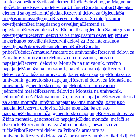
kukice za peškire
Svetlosni elementi
Ručke
Setovi nogara
Magnetne
ploče
Utičnice
Rezervni delovi za Utičnice
Dodatni pribor
Ogledala i
elementi sa ogledalom
Ogledala
Rezervni delovi za Ogledala
Sa
integrisanim osvetljenjem
Rezervni delovi za Sa integrisanim
osvetljenjem
Bez integrisanog osvetljenja
Elementi sa
ogledalom
Rezervni delovi za Elementi sa ogledalom
Sa integrisanim
osvetljenjem
Rezervni delovi za Sa integrisanim osvetljenjem
Bez
integrisanog osvetljenja
Rezervni delovi za Bez integrisanog
osvetljenja
Pribor
Svetlosni elementi
Ručke
Dodatni
pribor
Utičnice
Armature
Armature za umivaonike
Rezervni delovi za
Armature za umivaonike
Montaža na umivaonik, mrežno
napajanje
Rezervni delovi za Montaža na umivaonik, mrežno
napajanje
Montaža na umivaonik, baterijsko napajanje
Rezervni
delovi za Montaža na umivaonik, baterijsko napajanje
Montaža na
umivaonik, generatorsko napajanje
Rezervni delovi za Montaža na
umivaonik, generatorsko napajanje
Montaža na umivaonik,
jednoručni mešači
Rezervni delovi za Montaža na umivaonik,
jednoručni mešači
Zidna montaža, mrežno napajanje
Rezervni delovi
za Zidna montaža, mrežno napajanje
Zidna montaža, baterijsko
napajanje
Rezervni delovi za Zidna montaža, baterijsko
napajanje
Zidna montaža, generatorsko napajanje
Rezervni delovi za
Zidna montaža, generatorsko napajanje
Zidna montaža, mešači sa
dve ručke
Rezervni delovi za Zidna montaža, mešači sa dve
ručke
Pribor
Rezervni delovi za Pribor
Za armature za
umivaonike
Rezervni delovi za Za armature za umivaonike
Priključci