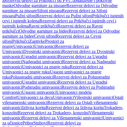
a
Rezervni delovi za Priključci od PVC-a
Manžetne i pokrivne
maske
Odvodne garniture za pisoare
Rezervni delovi za Odvodne
garniture za pisoare
Sifoni pisoara
Rezervni delovi za Sifoni
pisoara
Pužni sifoni
Rezervni delovi za Pužni sifoni
Priključci ispirnih
cevi i ispirnih kolena
Rezervni delovi za Priključci ispirnih cevi i
ispirnih kolena
Ravni priključci
Rezervni delovi za Ravni
priključci
Odvodne garniture za bidee
Rezervni delovi za Odvodne
garniture za bidee
Cevni sifoni
Rezervni delovi za Cevni
sifoni
Priključci
Zaptivke
Prostori za
pranje
Umivaonici
Umivaonici
Rezervni delovi za
Umivaonici
Dvostruki umivaonici
Rezervni delovi za Dvostruki
umivaonici
Ugradni umivaonici
Rezervni delovi za Ugradni
umivaonici
Nadgradni umivaonici
Rezervni delovi za Nadgradni
umivaonici
Umivaonici za pranje ruku
Rezervni delovi za
Umivaonici za pranje ruku
Ugaoni umivaonici za pranje
ruku
Poluugradni umivaonici
Rezervni delovi za Poluugradni
umivaonici
Ugradni umivaonici
Rezervni delovi za Ugradni
umivaonici
Podgradni umivaonici
Rezervni delovi za Podgradni
umivaonici
Ugaoni umivaonici
Umivaonici modela
Comfort
Umivaonici za decu
Umivaonici
Višestruki umivaonici
Ostali
višenamenski umivaonici
Rezervni delovi za Ostali višenamenski
umivaonici
Izlivna korita
Rezervni delovi za Izlivna korita
Trokadero,
konzolni
Rezervni delovi za Trokadero, konzolni
Višenamenski
umivaonici
Rezervni delovi za Višenamenski umivaonici
Umivaonici
za učionice
Pribor
Stubovi
Rezervni delovi za