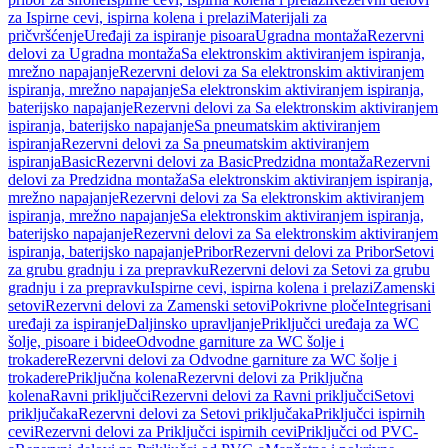
za Ispirne cevi, ispirna kolena i prelazi
Materijali za
pričvršćenje
Uređaji za ispiranje pisoara
Ugradna montaža
Rezervni
delovi za Ugradna montaža
Sa elektronskim aktiviranjem ispiranja,
mrežno napajanje
Rezervni delovi za Sa elektronskim aktiviranjem
ispiranja, mrežno napajanje
Sa elektronskim aktiviranjem ispiranja,
baterijsko napajanje
Rezervni delovi za Sa elektronskim aktiviranjem
ispiranja, baterijsko napajanje
Sa pneumatskim aktiviranjem
ispiranja
Rezervni delovi za Sa pneumatskim aktiviranjem
ispiranja
Basic
Rezervni delovi za Basic
Predzidna montaža
Rezervni
delovi za Predzidna montaža
Sa elektronskim aktiviranjem ispiranja,
mrežno napajanje
Rezervni delovi za Sa elektronskim aktiviranjem
ispiranja, mrežno napajanje
Sa elektronskim aktiviranjem ispiranja,
baterijsko napajanje
Rezervni delovi za Sa elektronskim aktiviranjem
ispiranja, baterijsko napajanje
Pribor
Rezervni delovi za Pribor
Setovi
za grubu gradnju i za prepravku
Rezervni delovi za Setovi za grubu
gradnju i za prepravku
Ispirne cevi, ispirna kolena i prelazi
Zamenski
setovi
Rezervni delovi za Zamenski setovi
Pokrivne ploče
Integrisani
uređaji za ispiranje
Daljinsko upravljanje
Priključci uređaja za WC
šolje, pisoare i bidee
Odvodne garniture za WC šolje i
trokadere
Rezervni delovi za Odvodne garniture za WC šolje i
trokadere
Priključna kolena
Rezervni delovi za Priključna
kolena
Ravni priključci
Rezervni delovi za Ravni priključci
Setovi
priključaka
Rezervni delovi za Setovi priključaka
Priključci ispirnih
cevi
Rezervni delovi za Priključci ispirnih cevi
Priključci od PVC-