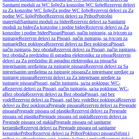
Sanitarni moduli za WC šolje
Za konzolne WC šolje
Rezervni delovi
za Za konzolne WC šolje
Za podne WC šolje
Rezervni delovi za Za
podne WC šolje
Pribor
Rezervni delovi za Pribor
Potrošni
materijali
Sanitarni moduli za bidee
Rezervni delovi za Sanitarni
moduli za bidee
Za konzolne i podne bidee
Rezervni delovi za Za
konzolne i podne bidee
Pisoari
Pisoari, način ispiranja, sa ivicom za
ispiranje
Rezervni delovi za Pisoari, način ispiranja, sa ivicom za
ispiranje
Bez poklopca
Rezervni delovi za Bez poklopca
Pisoari,
način ispiranja, bez oboda
Rezervni delovi za Pisoari, način ispiranja,
bez oboda
Za predzidnu ili ugradnu elektroniku za pisoar
Rezervni
delovi za Za predzidnu ili ugradnu elektroniku za pisoar
Sa
integrisanim uređajima za ispiranje pisoara
Rezervni delovi za Sa
integrisanim uređajima za ispiranje pisoara
Za integrisane uređaje za
ispiranje pisoara
Rezervni delovi za Za integrisane uređaje za
ispiranje pisoara
Pisoari, način ispiranja, sa/za poklopac WC-
a
Rezervni delovi za Pisoari, način ispiranja, sa/za poklopac WC-
a
Bez oboda
Rezervni delovi za Bez oboda
Pisoari, rad bez
vode
Rezervni delovi za Pisoari, rad bez vode
Bez poklopca
Rezervni
delovi za Bez poklopca
Pregrade pisoara
Rezervni delovi za Pregrade
pisoara
Pregrade pisoara od plastike
Rezervni delovi za Pregrade
pisoara od plastike
Pregrade pisoara od stakla
Rezervni delovi za
Pregrade pisoara od stakla
Pregrade pisoara od sanitarne
keramike
Rezervni delovi za Pregrade pisoara od sanitarne
keramike
Pribor
Rezervni delovi za Pribor
Poklopci pisoara
Sifoni i
pribor za sifone
Ispirne cevi, ispirna kolena i prelazi
Rezervni delovi