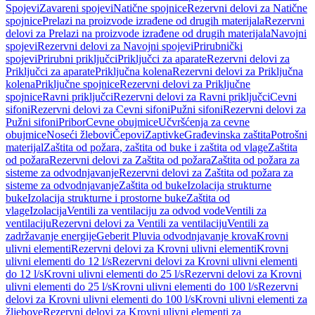
Spojevi
Zavareni spojevi
Natične spojnice
Rezervni delovi za Natične
spojnice
Prelazi na proizvode izrađene od drugih materijala
Rezervni
delovi za Prelazi na proizvode izrađene od drugih materijala
Navojni
spojevi
Rezervni delovi za Navojni spojevi
Prirubnički
spojevi
Prirubni priključci
Priključci za aparate
Rezervni delovi za
Priključci za aparate
Priključna kolena
Rezervni delovi za Priključna
kolena
Priključne spojnice
Rezervni delovi za Priključne
spojnice
Ravni priključci
Rezervni delovi za Ravni priključci
Cevni
sifoni
Rezervni delovi za Cevni sifoni
Pužni sifoni
Rezervni delovi za
Pužni sifoni
Pribor
Cevne obujmice
Učvršćenja za cevne
obujmice
Noseći žlebovi
Čepovi
Zaptivke
Građevinska zaštita
Potrošni
materijal
Zaštita od požara, zaštita od buke i zaštita od vlage
Zaštita
od požara
Rezervni delovi za Zaštita od požara
Zaštita od požara za
sisteme za odvodnjavanje
Rezervni delovi za Zaštita od požara za
sisteme za odvodnjavanje
Zaštita od buke
Izolacija strukturne
buke
Izolacija strukturne i prostorne buke
Zaštita od
vlage
Izolacija
Ventili za ventilaciju za odvod vode
Ventili za
ventilaciju
Rezervni delovi za Ventili za ventilaciju
Ventili za
zadržavanje energije
Geberit Pluvia odvodnjavanje krova
Krovni
ulivni elementi
Rezervni delovi za Krovni ulivni elementi
Krovni
ulivni elementi do 12 l/s
Rezervni delovi za Krovni ulivni elementi
do 12 l/s
Krovni ulivni elementi do 25 l/s
Rezervni delovi za Krovni
ulivni elementi do 25 l/s
Krovni ulivni elementi do 100 l/s
Rezervni
delovi za Krovni ulivni elementi do 100 l/s
Krovni ulivni elementi za
žljebove
Rezervni delovi za Krovni ulivni elementi za