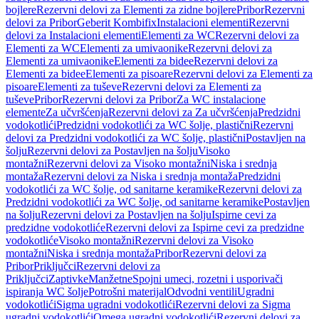
bojlere
Rezervni delovi za Elementi za zidne bojlere
Pribor
Rezervni
delovi za Pribor
Geberit Kombifix
Instalacioni elementi
Rezervni
delovi za Instalacioni elementi
Elementi za WC
Rezervni delovi za
Elementi za WC
Elementi za umivaonike
Rezervni delovi za
Elementi za umivaonike
Elementi za bidee
Rezervni delovi za
Elementi za bidee
Elementi za pisoare
Rezervni delovi za Elementi za
pisoare
Elementi za tuševe
Rezervni delovi za Elementi za
tuševe
Pribor
Rezervni delovi za Pribor
Za WC instalacione
elemente
Za učvršćenja
Rezervni delovi za Za učvršćenja
Predzidni
vodokotlići
Predzidni vodokotlići za WC šolje, plastični
Rezervni
delovi za Predzidni vodokotlići za WC šolje, plastični
Postavljen na
šolju
Rezervni delovi za Postavljen na šolju
Visoko
montažni
Rezervni delovi za Visoko montažni
Niska i srednja
montaža
Rezervni delovi za Niska i srednja montaža
Predzidni
vodokotlići za WC šolje, od sanitarne keramike
Rezervni delovi za
Predzidni vodokotlići za WC šolje, od sanitarne keramike
Postavljen
na šolju
Rezervni delovi za Postavljen na šolju
Ispirne cevi za
predzidne vodokotliće
Rezervni delovi za Ispirne cevi za predzidne
vodokotliće
Visoko montažni
Rezervni delovi za Visoko
montažni
Niska i srednja montaža
Pribor
Rezervni delovi za
Pribor
Priključci
Rezervni delovi za
Priključci
Zaptivke
Manžetne
Spojni umeci, rozetni i usporivači
ispiranja WC šolje
Potrošni materijal
Odvodni ventili
Ugradni
vodokotlići
Sigma ugradni vodokotlići
Rezervni delovi za Sigma
ugradni vodokotlići
Omega ugradni vodokotlići
Rezervni delovi za