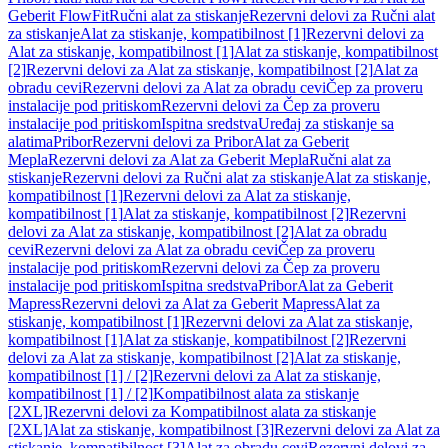
Geberit FlowFit
Ručni alat za stiskanje
Rezervni delovi za Ručni alat
za stiskanje
Alat za stiskanje, kompatibilnost [1]
Rezervni delovi za
Alat za stiskanje, kompatibilnost [1]
Alat za stiskanje, kompatibilnost
[2]
Rezervni delovi za Alat za stiskanje, kompatibilnost [2]
Alat za
obradu cevi
Rezervni delovi za Alat za obradu cevi
Čep za proveru
instalacije pod pritiskom
Rezervni delovi za Čep za proveru
instalacije pod pritiskom
Ispitna sredstva
Uređaj za stiskanje sa
alatima
Pribor
Rezervni delovi za Pribor
Alat za Geberit
Mepla
Rezervni delovi za Alat za Geberit Mepla
Ručni alat za
stiskanje
Rezervni delovi za Ručni alat za stiskanje
Alat za stiskanje,
kompatibilnost [1]
Rezervni delovi za Alat za stiskanje,
kompatibilnost [1]
Alat za stiskanje, kompatibilnost [2]
Rezervni
delovi za Alat za stiskanje, kompatibilnost [2]
Alat za obradu
cevi
Rezervni delovi za Alat za obradu cevi
Čep za proveru
instalacije pod pritiskom
Rezervni delovi za Čep za proveru
instalacije pod pritiskom
Ispitna sredstva
Pribor
Alat za Geberit
Mapress
Rezervni delovi za Alat za Geberit Mapress
Alat za
stiskanje, kompatibilnost [1]
Rezervni delovi za Alat za stiskanje,
kompatibilnost [1]
Alat za stiskanje, kompatibilnost [2]
Rezervni
delovi za Alat za stiskanje, kompatibilnost [2]
Alat za stiskanje,
kompatibilnost [1] / [2]
Rezervni delovi za Alat za stiskanje,
kompatibilnost [1] / [2]
Kompatibilnost alata za stiskanje
[2XL]
Rezervni delovi za Kompatibilnost alata za stiskanje
[2XL]
Alat za stiskanje, kompatibilnost [3]
Rezervni delovi za Alat za
stiskanje, kompatibilnost [3]
Alat za obradu cevi
Rezervni delovi za