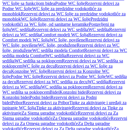
WC šolje sa funkcijom bidea
Podne WC šolje
Rezervni delovi za
Podne WC šolje
WC šolje za predzidne vodokotliće za
monoblok
Rezervni delovi za WC šolje za predzidne vodokotliće za
monoblok
WC šolje
Rezervni delovi za WC šolje
Predzidni
vodokotlići za WC šolje, od sanitarne keramike
Postavljeni na
šolju
WC sedišta
Rezervni delovi za WC sedišta
WC sedišta
Rezervni
delovi za WC sedišta
Comfort modeli WC šolja
Rezervni delovi za
Comfort modeli WC šolja
WC šolje, povišene
Rezervni delovi za
WC šolje, povišene
WC šolje, produžene
Rezervni delovi za WC
šolje, produžene
WC sedišta modela Comfort
Rezervni delovi za WC
sedišta modela Comfort
WC sedišta
Rezervni delovi za WC
sedišta
WC sedišta sa poklopcem
Rezervni delovi za WC sedišta sa
poklopcem
WC šolje za decu
Rezervni delovi za WC šolje za
decu
Konzolne WC šolje
Rezervni delovi za Konzolne WC
šolje
Podne WC šolje
Rezervni delovi za Podne WC šolje
WC sedišta
za decu
Rezervni delovi za WC sedišta za decu
WC sedišta
Rezervni
delovi za WC sedišta
WC sedišta sa poklopcem
Rezervni delovi za
WC sedišta sa poklopcem
Bidei
Konzolni bidei
Rezervni delovi za
Konzolni bidei
Podni bidei
Rezervni delovi za Podni
bidei
Pribor
Rezervni delovi za Pribor
Tipke za aktiviranje i uređaji za
ispiranje WC šolja
Tipke za aktiviranje
Rezervni delovi za Tipke za
aktiviranje
Za Sigma ugradne vodokotliće
Rezervni delovi za Za
Sigma ugradne vodokotliće
Za Omega ugradne vodokotliće
Rezervni
delovi za Za Omega ugradne vodokotliće
Za Delta ugradne
vodokotliće
Rezervni delovi za Za Delta ugradne vodokotliće
Za