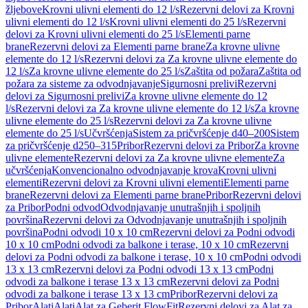
žljebove
Krovni ulivni elementi do 12 l/s
Rezervni delovi za Krovni
ulivni elementi do 12 l/s
Krovni ulivni elementi do 25 l/s
Rezervni
delovi za Krovni ulivni elementi do 25 l/s
Elementi parne
brane
Rezervni delovi za Elementi parne brane
Za krovne ulivne
elemente do 12 l/s
Rezervni delovi za Za krovne ulivne elemente do
12 l/s
Za krovne ulivne elemente do 25 l/s
Zaštita od požara
Zaštita od
požara za sisteme za odvodnjavanje
Sigurnosni prelivi
Rezervni
delovi za Sigurnosni prelivi
Za krovne ulivne elemente do 12
l/s
Rezervni delovi za Za krovne ulivne elemente do 12 l/s
Za krovne
ulivne elemente do 25 l/s
Rezervni delovi za Za krovne ulivne
elemente do 25 l/s
Učvršćenja
Sistem za pričvršćenje d40–200
Sistem
za pričvršćenje d250–315
Pribor
Rezervni delovi za Pribor
Za krovne
ulivne elemente
Rezervni delovi za Za krovne ulivne elemente
Za
učvršćenja
Konvencionalno odvodnjavanje krova
Krovni ulivni
elementi
Rezervni delovi za Krovni ulivni elementi
Elementi parne
brane
Rezervni delovi za Elementi parne brane
Pribor
Rezervni delovi
za Pribor
Podni odvod
Odvodnjavanje unutrašnjih i spoljnih
površina
Rezervni delovi za Odvodnjavanje unutrašnjih i spoljnih
površina
Podni odvodi 10 x 10 cm
Rezervni delovi za Podni odvodi
10 x 10 cm
Podni odvodi za balkone i terase, 10 x 10 cm
Rezervni
delovi za Podni odvodi za balkone i terase, 10 x 10 cm
Podni odvodi
13 x 13 cm
Rezervni delovi za Podni odvodi 13 x 13 cm
Podni
odvodi za balkone i terase 13 x 13 cm
Rezervni delovi za Podni
odvodi za balkone i terase 13 x 13 cm
Pribor
Rezervni delovi za
Pribor
Alati
Alati
Alat za Geberit FlowFit
Rezervni delovi za Alat za