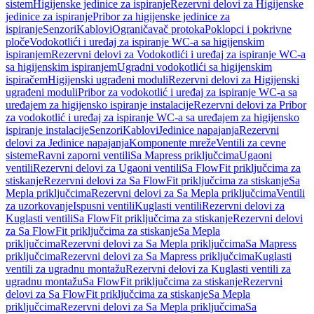
sistem
Higijenske jedinice za ispiranje
Rezervni delovi za Higijenske
jedinice za ispiranje
Pribor za higijenske jedinice za
ispiranje
Senzori
Kablovi
Ograničavač protoka
Poklopci i pokrivne
ploče
Vodokotlići i uređaj za ispiranje WC-a sa higijenskim
ispiranjem
Rezervni delovi za Vodokotlići i uređaj za ispiranje WC-a
sa higijenskim ispiranjem
Ugradni vodokotlići sa higijenskim
ispiračem
Higijenski ugrađeni moduli
Rezervni delovi za Higijenski
ugrađeni moduli
Pribor za vodokotlić i uređaj za ispiranje WC-a sa
uređajem za higijensko ispiranje instalacije
Rezervni delovi za Pribor
za vodokotlić i uređaj za ispiranje WC-a sa uređajem za higijensko
ispiranje instalacije
Senzori
Kablovi
Jedinice napajanja
Rezervni
delovi za Jedinice napajanja
Komponente mreže
Ventili za cevne
sisteme
Ravni zaporni ventili
Sa Mapress priključcima
Ugaoni
ventili
Rezervni delovi za Ugaoni ventili
Sa FlowFit priključcima za
stiskanje
Rezervni delovi za Sa FlowFit priključcima za stiskanje
Sa
Mepla priključcima
Rezervni delovi za Sa Mepla priključcima
Ventili
za uzorkovanje
Ispusni ventili
Kuglasti ventili
Rezervni delovi za
Kuglasti ventili
Sa FlowFit priključcima za stiskanje
Rezervni delovi
za Sa FlowFit priključcima za stiskanje
Sa Mepla
priključcima
Rezervni delovi za Sa Mepla priključcima
Sa Mapress
priključcima
Rezervni delovi za Sa Mapress priključcima
Kuglasti
ventili za ugradnu montažu
Rezervni delovi za Kuglasti ventili za
ugradnu montažu
Sa FlowFit priključcima za stiskanje
Rezervni
delovi za Sa FlowFit priključcima za stiskanje
Sa Mepla
priključcima
Rezervni delovi za Sa Mepla priključcima
Sa