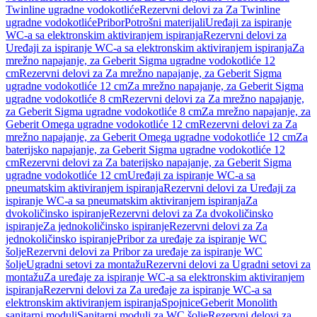
Twinline ugradne vodokotliće
Rezervni delovi za Za Twinline
ugradne vodokotliće
Pribor
Potrošni materijali
Uređaji za ispiranje
WC-a sa elektronskim aktiviranjem ispiranja
Rezervni delovi za
Uređaji za ispiranje WC-a sa elektronskim aktiviranjem ispiranja
Za
mrežno napajanje, za Geberit Sigma ugradne vodokotliće 12
cm
Rezervni delovi za Za mrežno napajanje, za Geberit Sigma
ugradne vodokotliće 12 cm
Za mrežno napajanje, za Geberit Sigma
ugradne vodokotliće 8 cm
Rezervni delovi za Za mrežno napajanje,
za Geberit Sigma ugradne vodokotliće 8 cm
Za mrežno napajanje, za
Geberit Omega ugradne vodokotliće 12 cm
Rezervni delovi za Za
mrežno napajanje, za Geberit Omega ugradne vodokotliće 12 cm
Za
baterijsko napajanje, za Geberit Sigma ugradne vodokotliće 12
cm
Rezervni delovi za Za baterijsko napajanje, za Geberit Sigma
ugradne vodokotliće 12 cm
Uređaji za ispiranje WC-a sa
pneumatskim aktiviranjem ispiranja
Rezervni delovi za Uređaji za
ispiranje WC-a sa pneumatskim aktiviranjem ispiranja
Za
dvokoličinsko ispiranje
Rezervni delovi za Za dvokoličinsko
ispiranje
Za jednokoličinsko ispiranje
Rezervni delovi za Za
jednokoličinsko ispiranje
Pribor za uređaje za ispiranje WC
šolje
Rezervni delovi za Pribor za uređaje za ispiranje WC
šolje
Ugradni setovi za montažu
Rezervni delovi za Ugradni setovi za
montažu
Za uređaje za ispiranje WC-a sa elektronskim aktiviranjem
ispiranja
Rezervni delovi za Za uređaje za ispiranje WC-a sa
elektronskim aktiviranjem ispiranja
Spojnice
Geberit Monolith
sanitarni moduli
Sanitarni moduli za WC šolje
Rezervni delovi za