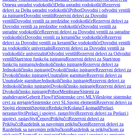
Omega ugradni vodokotlići
Delta ugradni vodokotlići
Rezervni
delovi za Delta ugradni vodokotlići
Pribor
Dovodni i odvodni ventili
za ispiranje
Dovodni ventili
Rezervni delovi za Dovodni
ventili
Dovodni ventili za predzidne vodokotliće
Rezervni delovi za
Dovodni ventili za predzidne vodokotliće
Dovodni ventili za
ugradne vodokotliće
Rezervni delovi za Dovodni ventili za ugradne
vodokotliće
Dovodni ventili za keramičke vodokotliće
Rezervni
delovi za Dovodni ventili za keramičke vodokotliće
Dovodni ventili
za vodokotliće univerzalni
Rezervni delovi za Dovodni ventili za
vodokotliće univerzalni
Odvodni ventili
Rezervni delovi za Odvodni
ventili
Start/stop funkcija ispiranja
Rezervni delovi za Start/stop
funkcija ispiranja
Jednokoličinsko ispiranje
Rezervni delovi za
Jednokoličinsko ispiranje
Dvokoličinsko ispiranje
Rezervni delovi za
Dvokoličinsko ispiranje
Unutrašnje garniture
Rezervni delovi za
Unutrašnje garniture
Jednokoličinsko ispiranje
Rezervni delovi za
Jednokoličinsko ispiranje
Dvokoličinsko ispiranje
Rezervni delovi za
Dvokoličinsko ispiranje
Pribor
Membrane
Sistemi za
snabdevanje
Geberit FlowFit
Sistemske cevi ML
Višeslojne sistemske
cevi za grejanje
Sistemske cevi SL
Spojni elementi
Rezervni delovi za
Spojni elementi
Spojnice
Redukcije
Kolana
T-komadi
Prelazi,
nerastavljivi
Prelazi i spojevi, rastavljivi
Rezervni delovi za Prelazi i
spojevi, rastavljivi
Čepovi
Priključci
Rezervni delovi za
Priključci
Razdelnik sa navojnim priključkom
Rezervni delovi za
Razdelnik sa navojnim priključkom
Razdelnik sa priključkom za
stiskanje
T-komadi za grejanje
Odvodne cevi i spojevi za grejanje,