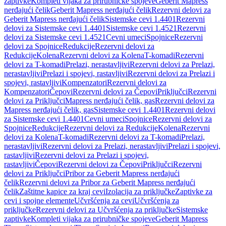
zaptivke
Kompleti vijaka za prirubničke spojeve
Geberit Mapress
nerđajući čelik
Geberit Mapress nerđajući čelik
Rezervni delovi za
Geberit Mapress nerđajući čelik
Sistemske cevi 1.4401
Rezervni
delovi za Sistemske cevi 1.4401
Sistemske cevi 1.4521
Rezervni
delovi za Sistemske cevi 1.4521
Cevni umeci
Spojnice
Rezervni
delovi za Spojnice
Redukcije
Rezervni delovi za
Redukcije
Kolena
Rezervni delovi za Kolena
T-komadi
Rezervni
delovi za T-komadi
Prelazi, nerastavljivi
Rezervni delovi za Prelazi,
nerastavljivi
Prelazi i spojevi, rastavljivi
Rezervni delovi za Prelazi i
spojevi, rastavljivi
Kompenzatori
Rezervni delovi za
Kompenzatori
Čepovi
Rezervni delovi za Čepovi
Priključci
Rezervni
delovi za Priključci
Mapress nerđajući čelik, gas
Rezervni delovi za
Mapress nerđajući čelik, gas
Sistemske cevi 1.4401
Rezervni delovi
za Sistemske cevi 1.4401
Cevni umeci
Spojnice
Rezervni delovi za
Spojnice
Redukcije
Rezervni delovi za Redukcije
Kolena
Rezervni
delovi za Kolena
T-komadi
Rezervni delovi za T-komadi
Prelazi,
nerastavljivi
Rezervni delovi za Prelazi, nerastavljivi
Prelazi i spojevi,
rastavljivi
Rezervni delovi za Prelazi i spojevi,
rastavljivi
Čepovi
Rezervni delovi za Čepovi
Priključci
Rezervni
delovi za Priključci
Pribor za Geberit Mapress nerđajući
čelik
Rezervni delovi za Pribor za Geberit Mapress nerđajući
čelik
Zaštitne kapice za kraj cevi
Izolacija za priključke
Zaptivke za
cevi i spojne elemente
Učvršćenja za cevi
Učvršćenja za
priključke
Rezervni delovi za Učvršćenja za priključke
Sistemske
zaptivke
Kompleti vijaka za prirubničke spojeve
Geberit Mapress