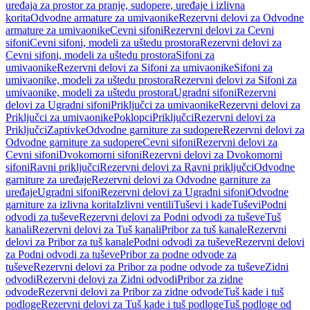
uređaja za prostor za pranje, sudopere, uređaje i izlivna
korita
Odvodne armature za umivaonike
Rezervni delovi za Odvodne
armature za umivaonike
Cevni sifoni
Rezervni delovi za Cevni
sifoni
Cevni sifoni, modeli za uštedu prostora
Rezervni delovi za
Cevni sifoni, modeli za uštedu prostora
Sifoni za
umivaonike
Rezervni delovi za Sifoni za umivaonike
Sifoni za
umivaonike, modeli za uštedu prostora
Rezervni delovi za Sifoni za
umivaonike, modeli za uštedu prostora
Ugradni sifoni
Rezervni
delovi za Ugradni sifoni
Priključci za umivaonike
Rezervni delovi za
Priključci za umivaonike
Poklopci
Priključci
Rezervni delovi za
Priključci
Zaptivke
Odvodne garniture za sudopere
Rezervni delovi za
Odvodne garniture za sudopere
Cevni sifoni
Rezervni delovi za
Cevni sifoni
Dvokomorni sifoni
Rezervni delovi za Dvokomorni
sifoni
Ravni priključci
Rezervni delovi za Ravni priključci
Odvodne
garniture za uređaje
Rezervni delovi za Odvodne garniture za
uređaje
Ugradni sifoni
Rezervni delovi za Ugradni sifoni
Odvodne
garniture za izlivna korita
Izlivni ventili
Tuševi i kade
Tuševi
Podni
odvodi za tuševe
Rezervni delovi za Podni odvodi za tuševe
Tuš
kanali
Rezervni delovi za Tuš kanali
Pribor za tuš kanale
Rezervni
delovi za Pribor za tuš kanale
Podni odvodi za tuševe
Rezervni delovi
za Podni odvodi za tuševe
Pribor za podne odvode za
tuševe
Rezervni delovi za Pribor za podne odvode za tuševe
Zidni
odvodi
Rezervni delovi za Zidni odvodi
Pribor za zidne
odvode
Rezervni delovi za Pribor za zidne odvode
Tuš kade i tuš
podloge
Rezervni delovi za Tuš kade i tuš podloge
Tuš podloge od