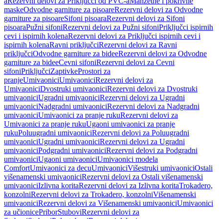
a
Rezervni delovi za Priključci od PVC-a
Manžetne i pokrivne
maske
Odvodne garniture za pisoare
Rezervni delovi za Odvodne
garniture za pisoare
Sifoni pisoara
Rezervni delovi za Sifoni
pisoara
Pužni sifoni
Rezervni delovi za Pužni sifoni
Priključci ispirnih
cevi i ispirnih kolena
Rezervni delovi za Priključci ispirnih cevi i
ispirnih kolena
Ravni priključci
Rezervni delovi za Ravni
priključci
Odvodne garniture za bidee
Rezervni delovi za Odvodne
garniture za bidee
Cevni sifoni
Rezervni delovi za Cevni
sifoni
Priključci
Zaptivke
Prostori za
pranje
Umivaonici
Umivaonici
Rezervni delovi za
Umivaonici
Dvostruki umivaonici
Rezervni delovi za Dvostruki
umivaonici
Ugradni umivaonici
Rezervni delovi za Ugradni
umivaonici
Nadgradni umivaonici
Rezervni delovi za Nadgradni
umivaonici
Umivaonici za pranje ruku
Rezervni delovi za
Umivaonici za pranje ruku
Ugaoni umivaonici za pranje
ruku
Poluugradni umivaonici
Rezervni delovi za Poluugradni
umivaonici
Ugradni umivaonici
Rezervni delovi za Ugradni
umivaonici
Podgradni umivaonici
Rezervni delovi za Podgradni
umivaonici
Ugaoni umivaonici
Umivaonici modela
Comfort
Umivaonici za decu
Umivaonici
Višestruki umivaonici
Ostali
višenamenski umivaonici
Rezervni delovi za Ostali višenamenski
umivaonici
Izlivna korita
Rezervni delovi za Izlivna korita
Trokadero,
konzolni
Rezervni delovi za Trokadero, konzolni
Višenamenski
umivaonici
Rezervni delovi za Višenamenski umivaonici
Umivaonici
za učionice
Pribor
Stubovi
Rezervni delovi za