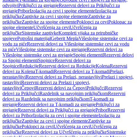
odvojivi
Priključci za grejanje
Rezervni delovi za Priključci za
grejanje
Pribor
Izolacija za cevi i spojne elemente
Izolacija za
priključke
Zaptivke za cevi i spojne elemente
Zaptivke za
priključke
Zaptivke za spojne elemente
Poklopci za cevi
Poklopac za
spojne elemente
Učvršćenja za cevi
Učvršćenja za
priključke
Sistemske zaptivke
Kompleti vijaka za prirubničke
spojeve
Potrošni materijal
Geberit Mepla
Višeslojne sistemske cevi za
vodu za piće
Rezervni delovi za Višeslojne sistemske cevi za vodu
za piće
Višeslojne sistemske cevi za grejanje
Rezervni delovi za
Višeslojne sistemske cevi za grejanje
Spojni elementi
Rezervni delovi
za Spojni elementi
Spojnice
Rezervni delovi za
Spojnice
Redukcije
Rezervni delovi za Redukcije
Kolena
Rezervni
delovi za Kolena
T-komadi
Rezervni delovi za T-komadi
Prelazi,
nerastavljivi
Rezervni delovi za Prelazi, nerastavljivi
Prelazi i spojevi,
rastavljivi
Rezervni delovi za Prelazi i spojevi,
rastavljivi
Čepovi
Rezervni delovi za Čepovi
Priključci
Rezervni
delovi za Priključci
Razdelnik sa navojnim priključkom
Rezervni
delovi za Razdelnik sa navojnim priključkom
T-komadi za
grejanje
Rezervni delovi za T-komadi za grejanje
Priključci za
grejanje
Rezervni delovi za Priključci za grejanje
Pribor
Rezervni
delovi za Pribor
Izolacija za cevi i spojne elemente
Izolacija za
priključke
Zaptivke za cevi i spojne elemente
Zaptivke za
priključke
Poklopci za cevi
Učvršćenja za cevi
Učvršćenja za
priključke
Rezervni delovi za Učvršćenja za priključke
Sistemske