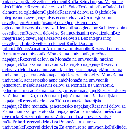
kukice za peškire
Svetlosni elementi
Ručke
Setovi nogara
Magnetne
ploče
Utičnice
Rezervni delovi za Utičnice
Dodatni pribor
Ogledala i
elementi sa ogledalom
Ogledala
Rezervni delovi za Ogledala
Sa
integrisanim osvetljenjem
Rezervni delovi za Sa integrisanim
osvetljenjem
Bez integrisanog osvetljenja
Elementi sa
ogledalom
Rezervni delovi za Elementi sa ogledalom
Sa integrisanim
osvetljenjem
Rezervni delovi za Sa integrisanim osvetljenjem
Bez
integrisanog osvetljenja
Rezervni delovi za Bez integrisanog
osvetljenja
Pribor
Svetlosni elementi
Ručke
Dodatni
pribor
Utičnice
Armature
Armature za umivaonike
Rezervni delovi za
Armature za umivaonike
Montaža na umivaonik, mrežno
napajanje
Rezervni delovi za Montaža na umivaonik, mrežno
napajanje
Montaža na umivaonik, baterijsko napajanje
Rezervni
delovi za Montaža na umivaonik, baterijsko napajanje
Montaža na
umivaonik, generatorsko napajanje
Rezervni delovi za Montaža na
umivaonik, generatorsko napajanje
Montaža na umivaonik,
jednoručni mešači
Rezervni delovi za Montaža na umivaonik,
jednoručni mešači
Zidna montaža, mrežno napajanje
Rezervni delovi
za Zidna montaža, mrežno napajanje
Zidna montaža, baterijsko
napajanje
Rezervni delovi za Zidna montaža, baterijsko
napajanje
Zidna montaža, generatorsko napajanje
Rezervni delovi za
Zidna montaža, generatorsko napajanje
Zidna montaža, mešači sa
dve ručke
Rezervni delovi za Zidna montaža, mešači sa dve
ručke
Pribor
Rezervni delovi za Pribor
Za armature za
umivaonike
Rezervni delovi za Za armature za umivaonike
Priključci