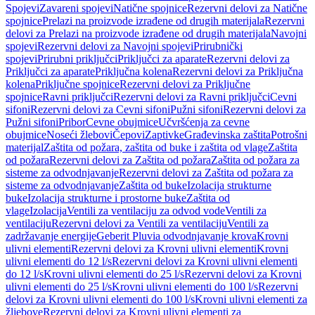
Spojevi
Zavareni spojevi
Natične spojnice
Rezervni delovi za Natične
spojnice
Prelazi na proizvode izrađene od drugih materijala
Rezervni
delovi za Prelazi na proizvode izrađene od drugih materijala
Navojni
spojevi
Rezervni delovi za Navojni spojevi
Prirubnički
spojevi
Prirubni priključci
Priključci za aparate
Rezervni delovi za
Priključci za aparate
Priključna kolena
Rezervni delovi za Priključna
kolena
Priključne spojnice
Rezervni delovi za Priključne
spojnice
Ravni priključci
Rezervni delovi za Ravni priključci
Cevni
sifoni
Rezervni delovi za Cevni sifoni
Pužni sifoni
Rezervni delovi za
Pužni sifoni
Pribor
Cevne obujmice
Učvršćenja za cevne
obujmice
Noseći žlebovi
Čepovi
Zaptivke
Građevinska zaštita
Potrošni
materijal
Zaštita od požara, zaštita od buke i zaštita od vlage
Zaštita
od požara
Rezervni delovi za Zaštita od požara
Zaštita od požara za
sisteme za odvodnjavanje
Rezervni delovi za Zaštita od požara za
sisteme za odvodnjavanje
Zaštita od buke
Izolacija strukturne
buke
Izolacija strukturne i prostorne buke
Zaštita od
vlage
Izolacija
Ventili za ventilaciju za odvod vode
Ventili za
ventilaciju
Rezervni delovi za Ventili za ventilaciju
Ventili za
zadržavanje energije
Geberit Pluvia odvodnjavanje krova
Krovni
ulivni elementi
Rezervni delovi za Krovni ulivni elementi
Krovni
ulivni elementi do 12 l/s
Rezervni delovi za Krovni ulivni elementi
do 12 l/s
Krovni ulivni elementi do 25 l/s
Rezervni delovi za Krovni
ulivni elementi do 25 l/s
Krovni ulivni elementi do 100 l/s
Rezervni
delovi za Krovni ulivni elementi do 100 l/s
Krovni ulivni elementi za
žljebove
Rezervni delovi za Krovni ulivni elementi za