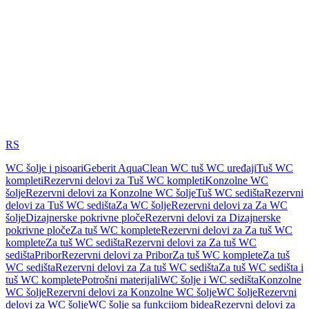
RS
WC šolje i pisoari
Geberit AquaClean WC tuš WC uređaji
Tuš WC
kompleti
Rezervni delovi za Tuš WC kompleti
Konzolne WC
šolje
Rezervni delovi za Konzolne WC šolje
Tuš WC sedišta
Rezervni
delovi za Tuš WC sedišta
Za WC šolje
Rezervni delovi za Za WC
šolje
Dizajnerske pokrivne ploče
Rezervni delovi za Dizajnerske
pokrivne ploče
Za tuš WC komplete
Rezervni delovi za Za tuš WC
komplete
Za tuš WC sedišta
Rezervni delovi za Za tuš WC
sedišta
Pribor
Rezervni delovi za Pribor
Za tuš WC komplete
Za tuš
WC sedišta
Rezervni delovi za Za tuš WC sedišta
Za tuš WC sedišta i
tuš WC komplete
Potrošni materijali
WC šolje i WC sedišta
Konzolne
WC šolje
Rezervni delovi za Konzolne WC šolje
WC šolje
Rezervni
delovi za WC šolje
WC šolje sa funkcijom bidea
Rezervni delovi za