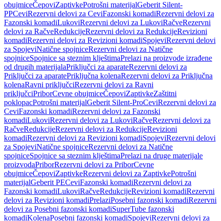
obujmice
Čepovi
Zaptivke
Potrošni materijal
Geberit Silent-
PP
Cevi
Rezervni delovi za Cevi
Fazonski komadi
Rezervni delovi za
Fazonski komadi
Lukovi
Rezervni delovi za Lukovi
Račve
Rezervni
delovi za Račve
Redukcije
Rezervni delovi za Redukcije
Revizioni
komadi
Rezervni delovi za Revizioni komadi
Spojevi
Rezervni delovi
za Spojevi
Natične spojnice
Rezervni delovi za Natične
spojnice
Spojnice sa steznim klještima
Prelazi na proizvode izrađene
od drugih materijala
Priključci za aparate
Rezervni delovi za
Priključci za aparate
Priključna kolena
Rezervni delovi za Priključna
kolena
Ravni priključci
Rezervni delovi za Ravni
priključci
Pribor
Cevne obujmice
Čepovi
Zaptivke
Zaštitni
poklopac
Potrošni materijal
Geberit Silent-Pro
Cevi
Rezervni delovi za
Cevi
Fazonski komadi
Rezervni delovi za Fazonski
komadi
Lukovi
Rezervni delovi za Lukovi
Račve
Rezervni delovi za
Račve
Redukcije
Rezervni delovi za Redukcije
Revizioni
komadi
Rezervni delovi za Revizioni komadi
Spojevi
Rezervni delovi
za Spojevi
Natične spojnice
Rezervni delovi za Natične
spojnice
Spojnice sa steznim klještima
Prelazi na druge materijale
proizvoda
Pribor
Rezervni delovi za Pribor
Cevne
obujmice
Čepovi
Zaptivke
Rezervni delovi za Zaptivke
Potrošni
materijal
Geberit PE
Cevi
Fazonski komadi
Rezervni delovi za
Fazonski komadi
Lukovi
Račve
Redukcije
Revizioni komadi
Rezervni
delovi za Revizioni komadi
Prelazi
Posebni fazonski komadi
Rezervni
delovi za Posebni fazonski komadi
SuperTube fazonski
komadi
Kolena
Posebni fazonski komadi
Spojevi
Rezervni delovi za