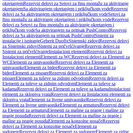
okretanjem
Rezervni delovi za Setovi za finu montažu za aktiviranje
okretanjem
Sa aktiviranjem okretanjem i priključkom vode
Rezervni
delovi za Sa aktiviranjem okretanjem i priključkom vode
Setovi za
finu montažu za aktiviranje okretanjem i priključkom vode
Rezervni
delovi za Setovi za finu montažu za aktiviranje okretanjem i
priključkom vode
Sa aktiviranjem na pritisak PushControl
Rezervni
delovi za Sa aktiviranjem na pritisak PushControl
Sistemi za
instalacije i ispiranje
Geberit Duofix
Sistemski zidovi
Rezervni delovi
za Sistemski zidovi
Sistemi za pričvršćivanje
Rezervni delovi za
Sistemi za pričvršćivanje
Instalacioni elementi
Rezervni delovi za
Instalacioni elementi
Elementi za WC
Rezervni delovi za Elementi za
WC
Elementi za umivaonike
Rezervni delovi za Elementi za
umivaonike
Elementi za bidee
Rezervni delovi za Elementi za
bidee
Elementi za pisoare
Rezervni delovi za Elementi za
pisoare
Elementi za tuševe sa zidnim odvodom
Rezervni delovi za
Elementi za tuševe sa zidnim odvodom
Elementi za tuševe sa
kadama
Rezervni delovi za Elementi za tuševe sa kadama
Instalacioni
elementi za sklopiva vrata
Rezervni delovi za Instalacioni elementi za
sklopiva vrata
Elementi za livene umivaonike
Rezervni delovi za
Elementi za livene umivaonike
Elementi za armaturu
Rezervni delovi
za Elementi za armaturu
Elementi za mašine za pranje i mašine za
pranje posuđa
Rezervni delovi za Elementi za mašine za pranje i
mašine za pranje posuđa
Elementi za konzolne nosače
Rezervni
delovi za Elementi za konzolne nosače
Elementi za
sudopere
Rezervni delovi za Elementi za sudopere
Elementi za zidne