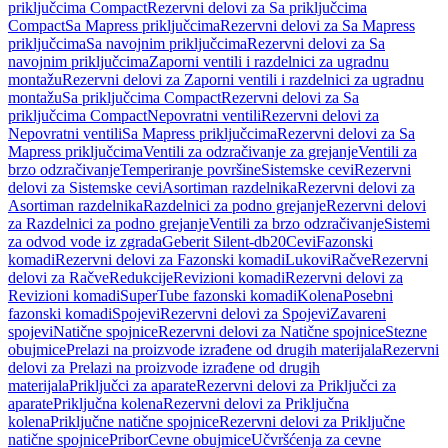
priključcima Compact
Rezervni delovi za Sa priključcima
Compact
Sa Mapress priključcima
Rezervni delovi za Sa Mapress
priključcima
Sa navojnim priključcima
Rezervni delovi za Sa
navojnim priključcima
Zaporni ventili i razdelnici za ugradnu
montažu
Rezervni delovi za Zaporni ventili i razdelnici za ugradnu
montažu
Sa priključcima Compact
Rezervni delovi za Sa
priključcima Compact
Nepovratni ventili
Rezervni delovi za
Nepovratni ventili
Sa Mapress priključcima
Rezervni delovi za Sa
Mapress priključcima
Ventili za odzračivanje za grejanje
Ventili za
brzo odzračivanje
Temperiranje površine
Sistemske cevi
Rezervni
delovi za Sistemske cevi
Asortiman razdelnika
Rezervni delovi za
Asortiman razdelnika
Razdelnici za podno grejanje
Rezervni delovi
za Razdelnici za podno grejanje
Ventili za brzo odzračivanje
Sistemi
za odvod vode iz zgrada
Geberit Silent-db20
Cevi
Fazonski
komadi
Rezervni delovi za Fazonski komadi
Lukovi
Račve
Rezervni
delovi za Račve
Redukcije
Revizioni komadi
Rezervni delovi za
Revizioni komadi
SuperTube fazonski komadi
Kolena
Posebni
fazonski komadi
Spojevi
Rezervni delovi za Spojevi
Zavareni
spojevi
Natične spojnice
Rezervni delovi za Natične spojnice
Stezne
obujmice
Prelazi na proizvode izrađene od drugih materijala
Rezervni
delovi za Prelazi na proizvode izrađene od drugih
materijala
Priključci za aparate
Rezervni delovi za Priključci za
aparate
Priključna kolena
Rezervni delovi za Priključna
kolena
Priključne natične spojnice
Rezervni delovi za Priključne
natične spojnice
Pribor
Cevne obujmice
Učvršćenja za cevne