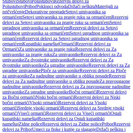
Stubovi
Stubovi
Polustubovi
Rezervni delovi za
Polustubovi
Pribor
Poklopci odvoda
Držači peškira
Materijali za
pričvršćenje
Dekorativne pregrade
Setovi umivaonika sa
ormarićem
Setovi umivaonika za pranje ruku sa ormarićem
Rezervni
delovi za Setovi umivaonika za pranje ruku sa ormarićem
Setovi
ugradnog umivaonika sa ormarićem
Rezervni delovi za Setovi
ugradnog umivaonika sa ormarićem
Setovi ugradnog umivaonika sa
ormarićem
Rezervni delovi za Setovi ugradnog umivaonika sa
ormarićem
Kupatilski nameštaj
Ormarići
Rezervni delovi za
Ormarići
Za umivaonike za pranje ruku
Rezervni delovi za Za
umivaonike za pranje ruku
Za umivaonike
Rezervni delovi za Za
umivaonike
Za dvostruke umivaonike
Rezervni delovi za Za
dvostruke umivaonike
Za ugradne umivaonike
Rezervni delovi za Za
ugradne umivaonike
Ploče za umivaonike
Rezervni delovi za Ploče
za umivaonike
Za nadpultne umivaonike u obliku posude
Rezervni
delovi za Za nadpultne umivaonike u obliku posude
Za pravougaone
nadpultne umivaonike
Rezervni delovi za Za pravougaone nadpultne
umivaonike
Za ugradne umivaonike
Bočni ormarići
Rezervni delovi
za Bočni ormarići
Niski bočni ormarići
Rezervni delovi za Niski
bočni ormarići
Visoki ormarići
Rezervni delovi za Visoki
ormarići
Srednje visoki ormarići
Rezervni delovi za Srednje visoki
ormarići
Viseći ormarići
Rezervni delovi za Viseći ormarići
Ostali
kupatilski nameštaj
Rezervni delovi za Ostali kupatilski
nameštaj
Zidne police
Rezervni delovi za Zidne police
Pribor
Rezervni
delovi za Pribor
Umeci za fioke i kutije za slaganje
Držači peškira i