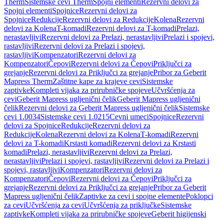
Therm
Sistemske cevi Therm
Spojni elementi
Rezervni delovi za
Spojni elementi
Spojnice
Rezervni delovi za
Spojnice
Redukcije
Rezervni delovi za Redukcije
Kolena
Rezervni
delovi za Kolena
T-komadi
Rezervni delovi za T-komadi
Prelazi,
nerastavljivi
Rezervni delovi za Prelazi, nerastavljivi
Prelazi i spojevi,
rastavljivi
Rezervni delovi za Prelazi i spojevi,
rastavljivi
Kompenzatori
Rezervni delovi za
Kompenzatori
Čepovi
Rezervni delovi za Čepovi
Priključci za
grejanje
Rezervni delovi za Priključci za grejanje
Pribor za Geberit
Mapress Therm
Zaštitne kape za krajeve cevi
Sistemske
zaptivke
Kompleti vijaka za prirubničke spojeve
Učvršćenja za
cevi
Geberit Mapress ugljenični čelik
Geberit Mapress ugljenični
čelik
Rezervni delovi za Geberit Mapress ugljenični čelik
Sistemske
cevi 1.0034
Sistemske cevi 1.0215
Cevni umeci
Spojnice
Rezervni
delovi za Spojnice
Redukcije
Rezervni delovi za
Redukcije
Kolena
Rezervni delovi za Kolena
T-komadi
Rezervni
delovi za T-komadi
Krstasti komadi
Rezervni delovi za Krstasti
komadi
Prelazi, nerastavljivi
Rezervni delovi za Prelazi,
nerastavljivi
Prelazi i spojevi, rastavljivi
Rezervni delovi za Prelazi i
spojevi, rastavljivi
Kompenzatori
Rezervni delovi za
Kompenzatori
Čepovi
Rezervni delovi za Čepovi
Priključci za
grejanje
Rezervni delovi za Priključci za grejanje
Pribor za Geberit
Mapress ugljenični čelik
Zaptivke za cevi i spojne elemente
Poklopci
za cevi
Učvršćenja za cevi
Učvršćenja za priključke
Sistemske
zaptivke
Kompleti vijaka za prirubničke spojeve
Geberit higijenski