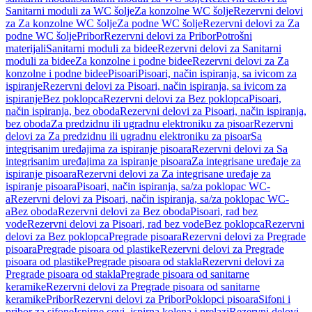
Sanitarni moduli za WC šolje
Za konzolne WC šolje
Rezervni delovi
za Za konzolne WC šolje
Za podne WC šolje
Rezervni delovi za Za
podne WC šolje
Pribor
Rezervni delovi za Pribor
Potrošni
materijali
Sanitarni moduli za bidee
Rezervni delovi za Sanitarni
moduli za bidee
Za konzolne i podne bidee
Rezervni delovi za Za
konzolne i podne bidee
Pisoari
Pisoari, način ispiranja, sa ivicom za
ispiranje
Rezervni delovi za Pisoari, način ispiranja, sa ivicom za
ispiranje
Bez poklopca
Rezervni delovi za Bez poklopca
Pisoari,
način ispiranja, bez oboda
Rezervni delovi za Pisoari, način ispiranja,
bez oboda
Za predzidnu ili ugradnu elektroniku za pisoar
Rezervni
delovi za Za predzidnu ili ugradnu elektroniku za pisoar
Sa
integrisanim uređajima za ispiranje pisoara
Rezervni delovi za Sa
integrisanim uređajima za ispiranje pisoara
Za integrisane uređaje za
ispiranje pisoara
Rezervni delovi za Za integrisane uređaje za
ispiranje pisoara
Pisoari, način ispiranja, sa/za poklopac WC-
a
Rezervni delovi za Pisoari, način ispiranja, sa/za poklopac WC-
a
Bez oboda
Rezervni delovi za Bez oboda
Pisoari, rad bez
vode
Rezervni delovi za Pisoari, rad bez vode
Bez poklopca
Rezervni
delovi za Bez poklopca
Pregrade pisoara
Rezervni delovi za Pregrade
pisoara
Pregrade pisoara od plastike
Rezervni delovi za Pregrade
pisoara od plastike
Pregrade pisoara od stakla
Rezervni delovi za
Pregrade pisoara od stakla
Pregrade pisoara od sanitarne
keramike
Rezervni delovi za Pregrade pisoara od sanitarne
keramike
Pribor
Rezervni delovi za Pribor
Poklopci pisoara
Sifoni i
pribor za sifone
Ispirne cevi, ispirna kolena i prelazi
Rezervni delovi