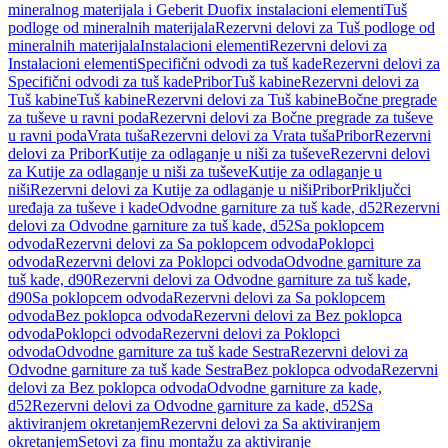
mineralnog materijala i Geberit Duofix instalacioni elementi
Tuš
podloge od mineralnih materijala
Rezervni delovi za Tuš podloge od
mineralnih materijala
Instalacioni elementi
Rezervni delovi za
Instalacioni elementi
Specifični odvodi za tuš kade
Rezervni delovi za
Specifični odvodi za tuš kade
Pribor
Tuš kabine
Rezervni delovi za
Tuš kabine
Tuš kabine
Rezervni delovi za Tuš kabine
Bočne pregrade
za tuševe u ravni poda
Rezervni delovi za Bočne pregrade za tuševe
u ravni poda
Vrata tuša
Rezervni delovi za Vrata tuša
Pribor
Rezervni
delovi za Pribor
Kutije za odlaganje u niši za tuševe
Rezervni delovi
za Kutije za odlaganje u niši za tuševe
Kutije za odlaganje u
niši
Rezervni delovi za Kutije za odlaganje u niši
Pribor
Priključci
uređaja za tuševe i kade
Odvodne garniture za tuš kade, d52
Rezervni
delovi za Odvodne garniture za tuš kade, d52
Sa poklopcem
odvoda
Rezervni delovi za Sa poklopcem odvoda
Poklopci
odvoda
Rezervni delovi za Poklopci odvoda
Odvodne garniture za
tuš kade, d90
Rezervni delovi za Odvodne garniture za tuš kade,
d90
Sa poklopcem odvoda
Rezervni delovi za Sa poklopcem
odvoda
Bez poklopca odvoda
Rezervni delovi za Bez poklopca
odvoda
Poklopci odvoda
Rezervni delovi za Poklopci
odvoda
Odvodne garniture za tuš kade Sestra
Rezervni delovi za
Odvodne garniture za tuš kade Sestra
Bez poklopca odvoda
Rezervni
delovi za Bez poklopca odvoda
Odvodne garniture za kade,
d52
Rezervni delovi za Odvodne garniture za kade, d52
Sa
aktiviranjem okretanjem
Rezervni delovi za Sa aktiviranjem
okretanjem
Setovi za finu montažu za aktiviranje