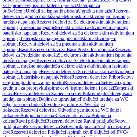
za Ispirne cevi, ispirna kolena i prelazi
Materijali za
pričvršćenje
Uređaji za ispiranje pisoara
Ugradna montaža
Rezervni
delovi za Ugradna montaža
Sa elektronskim aktiviranjem ispiranja,
mrežno napajanje
Rezervni delovi za Sa elektronskim aktiviranjem
ispiranja, mrežno napajanje
Sa elektronskim aktiviranjem ispiranja,
baterijsko napajanje
Rezervni delovi za Sa elektronskim aktiviranjem
ispiranja, baterijsko napajanje
Sa pneumatskim aktiviranjem
ispiranja
Rezervni delovi za Sa pneumatskim aktiviranjem
ispiranja
Basic
Rezervni delovi za Basic
Predzidna montaža
Rezervni
delovi za Predzidna montaža
Sa elektronskim aktiviranjem ispiranja,
mrežno napajanje
Rezervni delovi za Sa elektronskim aktiviranjem
ispiranja, mrežno napajanje
Sa elektronskim aktiviranjem ispiranja,
baterijsko napajanje
Rezervni delovi za Sa elektronskim aktiviranjem
ispiranja, baterijsko napajanje
Pribor
Rezervni delovi za Pribor
Setovi
za grubu gradnju i za prepravku
Rezervni delovi za Setovi za grubu
gradnju i za prepravku
Ispirne cevi, ispirna kolena i prelazi
Zamenski
setovi
Rezervni delovi za Zamenski setovi
Pokrivne ploče
Integrisani
uređaji za ispiranje
Daljinsko upravljanje
Priključci uređaja za WC
šolje, pisoare i bidee
Odvodne garniture za WC šolje i
trokadere
Rezervni delovi za Odvodne garniture za WC šolje i
trokadere
Priključna kolena
Rezervni delovi za Priključna
kolena
Ravni priključci
Rezervni delovi za Ravni priključci
Setovi
priključaka
Rezervni delovi za Setovi priključaka
Priključci ispirnih
cevi
Rezervni delovi za Priključci ispirnih cevi
Priključci od PVC-