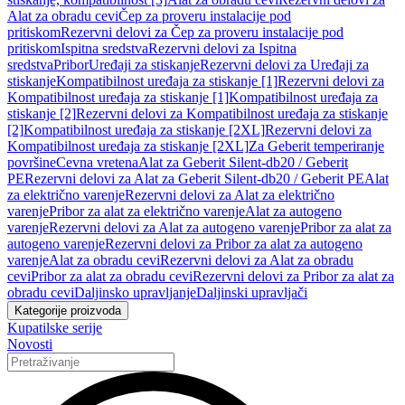
Alat za obradu cevi
Čep za proveru instalacije pod
pritiskom
Rezervni delovi za Čep za proveru instalacije pod
pritiskom
Ispitna sredstva
Rezervni delovi za Ispitna
sredstva
Pribor
Uređaji za stiskanje
Rezervni delovi za Uređaji za
stiskanje
Kompatibilnost uređaja za stiskanje [1]
Rezervni delovi za
Kompatibilnost uređaja za stiskanje [1]
Kompatibilnost uređaja za
stiskanje [2]
Rezervni delovi za Kompatibilnost uređaja za stiskanje
[2]
Kompatibilnost uređaja za stiskanje [2XL]
Rezervni delovi za
Kompatibilnost uređaja za stiskanje [2XL]
Za Geberit temperiranje
površine
Cevna vretena
Alat za Geberit Silent-db20 / Geberit
PE
Rezervni delovi za Alat za Geberit Silent-db20 / Geberit PE
Alat
za električno varenje
Rezervni delovi za Alat za električno
varenje
Pribor za alat za električno varenje
Alat za autogeno
varenje
Rezervni delovi za Alat za autogeno varenje
Pribor za alat za
autogeno varenje
Rezervni delovi za Pribor za alat za autogeno
varenje
Alat za obradu cevi
Rezervni delovi za Alat za obradu
cevi
Pribor za alat za obradu cevi
Rezervni delovi za Pribor za alat za
obradu cevi
Daljinsko upravljanje
Daljinski upravljači
Kategorije proizvoda
Kupatilske serije
Novosti