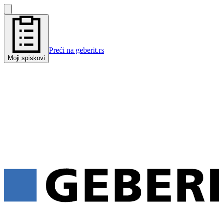
Preći na geberit.rs
Moji spiskovi