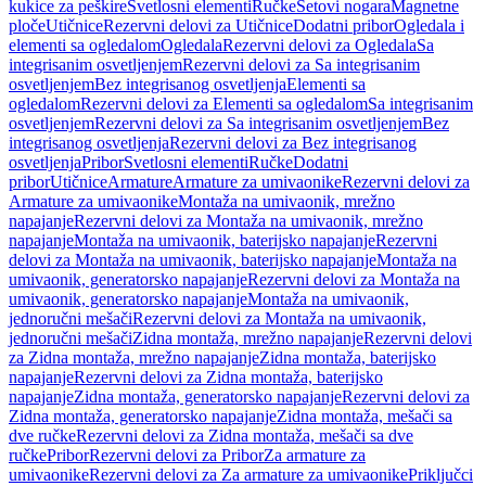
kukice za peškire
Svetlosni elementi
Ručke
Setovi nogara
Magnetne
ploče
Utičnice
Rezervni delovi za Utičnice
Dodatni pribor
Ogledala i
elementi sa ogledalom
Ogledala
Rezervni delovi za Ogledala
Sa
integrisanim osvetljenjem
Rezervni delovi za Sa integrisanim
osvetljenjem
Bez integrisanog osvetljenja
Elementi sa
ogledalom
Rezervni delovi za Elementi sa ogledalom
Sa integrisanim
osvetljenjem
Rezervni delovi za Sa integrisanim osvetljenjem
Bez
integrisanog osvetljenja
Rezervni delovi za Bez integrisanog
osvetljenja
Pribor
Svetlosni elementi
Ručke
Dodatni
pribor
Utičnice
Armature
Armature za umivaonike
Rezervni delovi za
Armature za umivaonike
Montaža na umivaonik, mrežno
napajanje
Rezervni delovi za Montaža na umivaonik, mrežno
napajanje
Montaža na umivaonik, baterijsko napajanje
Rezervni
delovi za Montaža na umivaonik, baterijsko napajanje
Montaža na
umivaonik, generatorsko napajanje
Rezervni delovi za Montaža na
umivaonik, generatorsko napajanje
Montaža na umivaonik,
jednoručni mešači
Rezervni delovi za Montaža na umivaonik,
jednoručni mešači
Zidna montaža, mrežno napajanje
Rezervni delovi
za Zidna montaža, mrežno napajanje
Zidna montaža, baterijsko
napajanje
Rezervni delovi za Zidna montaža, baterijsko
napajanje
Zidna montaža, generatorsko napajanje
Rezervni delovi za
Zidna montaža, generatorsko napajanje
Zidna montaža, mešači sa
dve ručke
Rezervni delovi za Zidna montaža, mešači sa dve
ručke
Pribor
Rezervni delovi za Pribor
Za armature za
umivaonike
Rezervni delovi za Za armature za umivaonike
Priključci