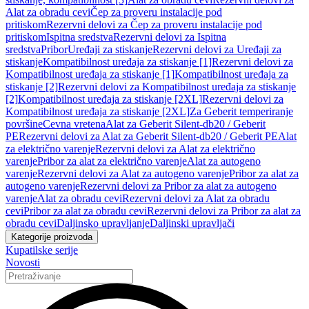
Alat za obradu cevi
Čep za proveru instalacije pod
pritiskom
Rezervni delovi za Čep za proveru instalacije pod
pritiskom
Ispitna sredstva
Rezervni delovi za Ispitna
sredstva
Pribor
Uređaji za stiskanje
Rezervni delovi za Uređaji za
stiskanje
Kompatibilnost uređaja za stiskanje [1]
Rezervni delovi za
Kompatibilnost uređaja za stiskanje [1]
Kompatibilnost uređaja za
stiskanje [2]
Rezervni delovi za Kompatibilnost uređaja za stiskanje
[2]
Kompatibilnost uređaja za stiskanje [2XL]
Rezervni delovi za
Kompatibilnost uređaja za stiskanje [2XL]
Za Geberit temperiranje
površine
Cevna vretena
Alat za Geberit Silent-db20 / Geberit
PE
Rezervni delovi za Alat za Geberit Silent-db20 / Geberit PE
Alat
za električno varenje
Rezervni delovi za Alat za električno
varenje
Pribor za alat za električno varenje
Alat za autogeno
varenje
Rezervni delovi za Alat za autogeno varenje
Pribor za alat za
autogeno varenje
Rezervni delovi za Pribor za alat za autogeno
varenje
Alat za obradu cevi
Rezervni delovi za Alat za obradu
cevi
Pribor za alat za obradu cevi
Rezervni delovi za Pribor za alat za
obradu cevi
Daljinsko upravljanje
Daljinski upravljači
Kategorije proizvoda
Kupatilske serije
Novosti