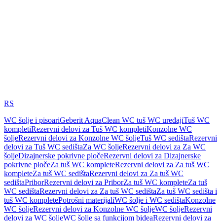
RS
WC šolje i pisoari
Geberit AquaClean WC tuš WC uređaji
Tuš WC
kompleti
Rezervni delovi za Tuš WC kompleti
Konzolne WC
šolje
Rezervni delovi za Konzolne WC šolje
Tuš WC sedišta
Rezervni
delovi za Tuš WC sedišta
Za WC šolje
Rezervni delovi za Za WC
šolje
Dizajnerske pokrivne ploče
Rezervni delovi za Dizajnerske
pokrivne ploče
Za tuš WC komplete
Rezervni delovi za Za tuš WC
komplete
Za tuš WC sedišta
Rezervni delovi za Za tuš WC
sedišta
Pribor
Rezervni delovi za Pribor
Za tuš WC komplete
Za tuš
WC sedišta
Rezervni delovi za Za tuš WC sedišta
Za tuš WC sedišta i
tuš WC komplete
Potrošni materijali
WC šolje i WC sedišta
Konzolne
WC šolje
Rezervni delovi za Konzolne WC šolje
WC šolje
Rezervni
delovi za WC šolje
WC šolje sa funkcijom bidea
Rezervni delovi za