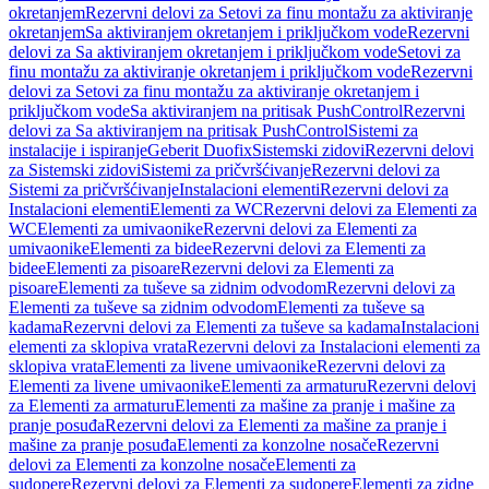
okretanjem
Rezervni delovi za Setovi za finu montažu za aktiviranje
okretanjem
Sa aktiviranjem okretanjem i priključkom vode
Rezervni
delovi za Sa aktiviranjem okretanjem i priključkom vode
Setovi za
finu montažu za aktiviranje okretanjem i priključkom vode
Rezervni
delovi za Setovi za finu montažu za aktiviranje okretanjem i
priključkom vode
Sa aktiviranjem na pritisak PushControl
Rezervni
delovi za Sa aktiviranjem na pritisak PushControl
Sistemi za
instalacije i ispiranje
Geberit Duofix
Sistemski zidovi
Rezervni delovi
za Sistemski zidovi
Sistemi za pričvršćivanje
Rezervni delovi za
Sistemi za pričvršćivanje
Instalacioni elementi
Rezervni delovi za
Instalacioni elementi
Elementi za WC
Rezervni delovi za Elementi za
WC
Elementi za umivaonike
Rezervni delovi za Elementi za
umivaonike
Elementi za bidee
Rezervni delovi za Elementi za
bidee
Elementi za pisoare
Rezervni delovi za Elementi za
pisoare
Elementi za tuševe sa zidnim odvodom
Rezervni delovi za
Elementi za tuševe sa zidnim odvodom
Elementi za tuševe sa
kadama
Rezervni delovi za Elementi za tuševe sa kadama
Instalacioni
elementi za sklopiva vrata
Rezervni delovi za Instalacioni elementi za
sklopiva vrata
Elementi za livene umivaonike
Rezervni delovi za
Elementi za livene umivaonike
Elementi za armaturu
Rezervni delovi
za Elementi za armaturu
Elementi za mašine za pranje i mašine za
pranje posuđa
Rezervni delovi za Elementi za mašine za pranje i
mašine za pranje posuđa
Elementi za konzolne nosače
Rezervni
delovi za Elementi za konzolne nosače
Elementi za
sudopere
Rezervni delovi za Elementi za sudopere
Elementi za zidne