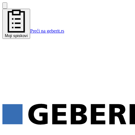
Preći na geberit.rs
Moji spiskovi