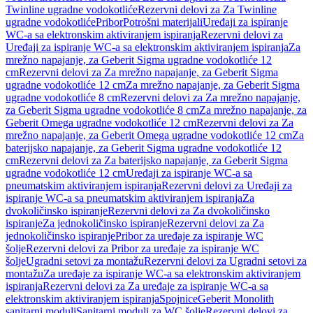
Twinline ugradne vodokotliće
Rezervni delovi za Za Twinline
ugradne vodokotliće
Pribor
Potrošni materijali
Uređaji za ispiranje
WC-a sa elektronskim aktiviranjem ispiranja
Rezervni delovi za
Uređaji za ispiranje WC-a sa elektronskim aktiviranjem ispiranja
Za
mrežno napajanje, za Geberit Sigma ugradne vodokotliće 12
cm
Rezervni delovi za Za mrežno napajanje, za Geberit Sigma
ugradne vodokotliće 12 cm
Za mrežno napajanje, za Geberit Sigma
ugradne vodokotliće 8 cm
Rezervni delovi za Za mrežno napajanje,
za Geberit Sigma ugradne vodokotliće 8 cm
Za mrežno napajanje, za
Geberit Omega ugradne vodokotliće 12 cm
Rezervni delovi za Za
mrežno napajanje, za Geberit Omega ugradne vodokotliće 12 cm
Za
baterijsko napajanje, za Geberit Sigma ugradne vodokotliće 12
cm
Rezervni delovi za Za baterijsko napajanje, za Geberit Sigma
ugradne vodokotliće 12 cm
Uređaji za ispiranje WC-a sa
pneumatskim aktiviranjem ispiranja
Rezervni delovi za Uređaji za
ispiranje WC-a sa pneumatskim aktiviranjem ispiranja
Za
dvokoličinsko ispiranje
Rezervni delovi za Za dvokoličinsko
ispiranje
Za jednokoličinsko ispiranje
Rezervni delovi za Za
jednokoličinsko ispiranje
Pribor za uređaje za ispiranje WC
šolje
Rezervni delovi za Pribor za uređaje za ispiranje WC
šolje
Ugradni setovi za montažu
Rezervni delovi za Ugradni setovi za
montažu
Za uređaje za ispiranje WC-a sa elektronskim aktiviranjem
ispiranja
Rezervni delovi za Za uređaje za ispiranje WC-a sa
elektronskim aktiviranjem ispiranja
Spojnice
Geberit Monolith
sanitarni moduli
Sanitarni moduli za WC šolje
Rezervni delovi za