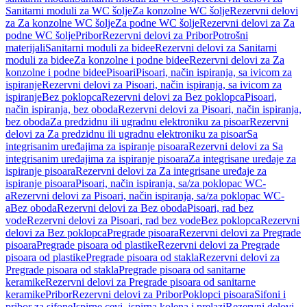
Sanitarni moduli za WC šolje
Za konzolne WC šolje
Rezervni delovi
za Za konzolne WC šolje
Za podne WC šolje
Rezervni delovi za Za
podne WC šolje
Pribor
Rezervni delovi za Pribor
Potrošni
materijali
Sanitarni moduli za bidee
Rezervni delovi za Sanitarni
moduli za bidee
Za konzolne i podne bidee
Rezervni delovi za Za
konzolne i podne bidee
Pisoari
Pisoari, način ispiranja, sa ivicom za
ispiranje
Rezervni delovi za Pisoari, način ispiranja, sa ivicom za
ispiranje
Bez poklopca
Rezervni delovi za Bez poklopca
Pisoari,
način ispiranja, bez oboda
Rezervni delovi za Pisoari, način ispiranja,
bez oboda
Za predzidnu ili ugradnu elektroniku za pisoar
Rezervni
delovi za Za predzidnu ili ugradnu elektroniku za pisoar
Sa
integrisanim uređajima za ispiranje pisoara
Rezervni delovi za Sa
integrisanim uređajima za ispiranje pisoara
Za integrisane uređaje za
ispiranje pisoara
Rezervni delovi za Za integrisane uređaje za
ispiranje pisoara
Pisoari, način ispiranja, sa/za poklopac WC-
a
Rezervni delovi za Pisoari, način ispiranja, sa/za poklopac WC-
a
Bez oboda
Rezervni delovi za Bez oboda
Pisoari, rad bez
vode
Rezervni delovi za Pisoari, rad bez vode
Bez poklopca
Rezervni
delovi za Bez poklopca
Pregrade pisoara
Rezervni delovi za Pregrade
pisoara
Pregrade pisoara od plastike
Rezervni delovi za Pregrade
pisoara od plastike
Pregrade pisoara od stakla
Rezervni delovi za
Pregrade pisoara od stakla
Pregrade pisoara od sanitarne
keramike
Rezervni delovi za Pregrade pisoara od sanitarne
keramike
Pribor
Rezervni delovi za Pribor
Poklopci pisoara
Sifoni i
pribor za sifone
Ispirne cevi, ispirna kolena i prelazi
Rezervni delovi