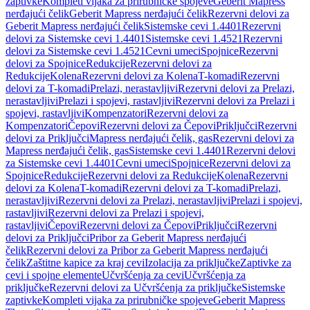
zaptivke
Kompleti vijaka za prirubničke spojeve
Geberit Mapress
nerđajući čelik
Geberit Mapress nerđajući čelik
Rezervni delovi za
Geberit Mapress nerđajući čelik
Sistemske cevi 1.4401
Rezervni
delovi za Sistemske cevi 1.4401
Sistemske cevi 1.4521
Rezervni
delovi za Sistemske cevi 1.4521
Cevni umeci
Spojnice
Rezervni
delovi za Spojnice
Redukcije
Rezervni delovi za
Redukcije
Kolena
Rezervni delovi za Kolena
T-komadi
Rezervni
delovi za T-komadi
Prelazi, nerastavljivi
Rezervni delovi za Prelazi,
nerastavljivi
Prelazi i spojevi, rastavljivi
Rezervni delovi za Prelazi i
spojevi, rastavljivi
Kompenzatori
Rezervni delovi za
Kompenzatori
Čepovi
Rezervni delovi za Čepovi
Priključci
Rezervni
delovi za Priključci
Mapress nerđajući čelik, gas
Rezervni delovi za
Mapress nerđajući čelik, gas
Sistemske cevi 1.4401
Rezervni delovi
za Sistemske cevi 1.4401
Cevni umeci
Spojnice
Rezervni delovi za
Spojnice
Redukcije
Rezervni delovi za Redukcije
Kolena
Rezervni
delovi za Kolena
T-komadi
Rezervni delovi za T-komadi
Prelazi,
nerastavljivi
Rezervni delovi za Prelazi, nerastavljivi
Prelazi i spojevi,
rastavljivi
Rezervni delovi za Prelazi i spojevi,
rastavljivi
Čepovi
Rezervni delovi za Čepovi
Priključci
Rezervni
delovi za Priključci
Pribor za Geberit Mapress nerđajući
čelik
Rezervni delovi za Pribor za Geberit Mapress nerđajući
čelik
Zaštitne kapice za kraj cevi
Izolacija za priključke
Zaptivke za
cevi i spojne elemente
Učvršćenja za cevi
Učvršćenja za
priključke
Rezervni delovi za Učvršćenja za priključke
Sistemske
zaptivke
Kompleti vijaka za prirubničke spojeve
Geberit Mapress