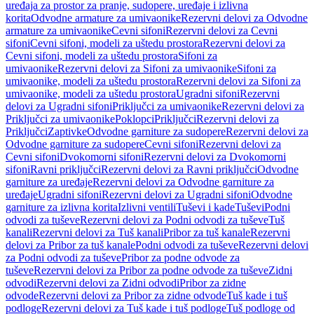
uređaja za prostor za pranje, sudopere, uređaje i izlivna
korita
Odvodne armature za umivaonike
Rezervni delovi za Odvodne
armature za umivaonike
Cevni sifoni
Rezervni delovi za Cevni
sifoni
Cevni sifoni, modeli za uštedu prostora
Rezervni delovi za
Cevni sifoni, modeli za uštedu prostora
Sifoni za
umivaonike
Rezervni delovi za Sifoni za umivaonike
Sifoni za
umivaonike, modeli za uštedu prostora
Rezervni delovi za Sifoni za
umivaonike, modeli za uštedu prostora
Ugradni sifoni
Rezervni
delovi za Ugradni sifoni
Priključci za umivaonike
Rezervni delovi za
Priključci za umivaonike
Poklopci
Priključci
Rezervni delovi za
Priključci
Zaptivke
Odvodne garniture za sudopere
Rezervni delovi za
Odvodne garniture za sudopere
Cevni sifoni
Rezervni delovi za
Cevni sifoni
Dvokomorni sifoni
Rezervni delovi za Dvokomorni
sifoni
Ravni priključci
Rezervni delovi za Ravni priključci
Odvodne
garniture za uređaje
Rezervni delovi za Odvodne garniture za
uređaje
Ugradni sifoni
Rezervni delovi za Ugradni sifoni
Odvodne
garniture za izlivna korita
Izlivni ventili
Tuševi i kade
Tuševi
Podni
odvodi za tuševe
Rezervni delovi za Podni odvodi za tuševe
Tuš
kanali
Rezervni delovi za Tuš kanali
Pribor za tuš kanale
Rezervni
delovi za Pribor za tuš kanale
Podni odvodi za tuševe
Rezervni delovi
za Podni odvodi za tuševe
Pribor za podne odvode za
tuševe
Rezervni delovi za Pribor za podne odvode za tuševe
Zidni
odvodi
Rezervni delovi za Zidni odvodi
Pribor za zidne
odvode
Rezervni delovi za Pribor za zidne odvode
Tuš kade i tuš
podloge
Rezervni delovi za Tuš kade i tuš podloge
Tuš podloge od