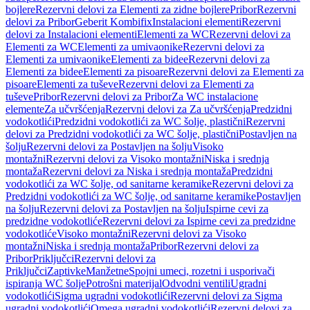
bojlere
Rezervni delovi za Elementi za zidne bojlere
Pribor
Rezervni
delovi za Pribor
Geberit Kombifix
Instalacioni elementi
Rezervni
delovi za Instalacioni elementi
Elementi za WC
Rezervni delovi za
Elementi za WC
Elementi za umivaonike
Rezervni delovi za
Elementi za umivaonike
Elementi za bidee
Rezervni delovi za
Elementi za bidee
Elementi za pisoare
Rezervni delovi za Elementi za
pisoare
Elementi za tuševe
Rezervni delovi za Elementi za
tuševe
Pribor
Rezervni delovi za Pribor
Za WC instalacione
elemente
Za učvršćenja
Rezervni delovi za Za učvršćenja
Predzidni
vodokotlići
Predzidni vodokotlići za WC šolje, plastični
Rezervni
delovi za Predzidni vodokotlići za WC šolje, plastični
Postavljen na
šolju
Rezervni delovi za Postavljen na šolju
Visoko
montažni
Rezervni delovi za Visoko montažni
Niska i srednja
montaža
Rezervni delovi za Niska i srednja montaža
Predzidni
vodokotlići za WC šolje, od sanitarne keramike
Rezervni delovi za
Predzidni vodokotlići za WC šolje, od sanitarne keramike
Postavljen
na šolju
Rezervni delovi za Postavljen na šolju
Ispirne cevi za
predzidne vodokotliće
Rezervni delovi za Ispirne cevi za predzidne
vodokotliće
Visoko montažni
Rezervni delovi za Visoko
montažni
Niska i srednja montaža
Pribor
Rezervni delovi za
Pribor
Priključci
Rezervni delovi za
Priključci
Zaptivke
Manžetne
Spojni umeci, rozetni i usporivači
ispiranja WC šolje
Potrošni materijal
Odvodni ventili
Ugradni
vodokotlići
Sigma ugradni vodokotlići
Rezervni delovi za Sigma
ugradni vodokotlići
Omega ugradni vodokotlići
Rezervni delovi za