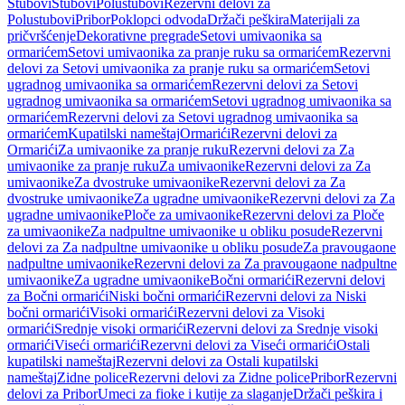
Stubovi
Stubovi
Polustubovi
Rezervni delovi za
Polustubovi
Pribor
Poklopci odvoda
Držači peškira
Materijali za
pričvršćenje
Dekorativne pregrade
Setovi umivaonika sa
ormarićem
Setovi umivaonika za pranje ruku sa ormarićem
Rezervni
delovi za Setovi umivaonika za pranje ruku sa ormarićem
Setovi
ugradnog umivaonika sa ormarićem
Rezervni delovi za Setovi
ugradnog umivaonika sa ormarićem
Setovi ugradnog umivaonika sa
ormarićem
Rezervni delovi za Setovi ugradnog umivaonika sa
ormarićem
Kupatilski nameštaj
Ormarići
Rezervni delovi za
Ormarići
Za umivaonike za pranje ruku
Rezervni delovi za Za
umivaonike za pranje ruku
Za umivaonike
Rezervni delovi za Za
umivaonike
Za dvostruke umivaonike
Rezervni delovi za Za
dvostruke umivaonike
Za ugradne umivaonike
Rezervni delovi za Za
ugradne umivaonike
Ploče za umivaonike
Rezervni delovi za Ploče
za umivaonike
Za nadpultne umivaonike u obliku posude
Rezervni
delovi za Za nadpultne umivaonike u obliku posude
Za pravougaone
nadpultne umivaonike
Rezervni delovi za Za pravougaone nadpultne
umivaonike
Za ugradne umivaonike
Bočni ormarići
Rezervni delovi
za Bočni ormarići
Niski bočni ormarići
Rezervni delovi za Niski
bočni ormarići
Visoki ormarići
Rezervni delovi za Visoki
ormarići
Srednje visoki ormarići
Rezervni delovi za Srednje visoki
ormarići
Viseći ormarići
Rezervni delovi za Viseći ormarići
Ostali
kupatilski nameštaj
Rezervni delovi za Ostali kupatilski
nameštaj
Zidne police
Rezervni delovi za Zidne police
Pribor
Rezervni
delovi za Pribor
Umeci za fioke i kutije za slaganje
Držači peškira i