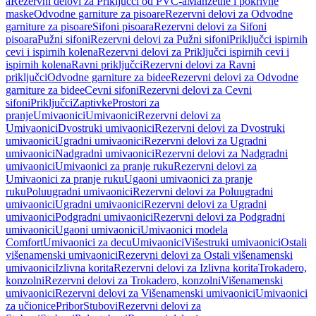
a
Rezervni delovi za Priključci od PVC-a
Manžetne i pokrivne
maske
Odvodne garniture za pisoare
Rezervni delovi za Odvodne
garniture za pisoare
Sifoni pisoara
Rezervni delovi za Sifoni
pisoara
Pužni sifoni
Rezervni delovi za Pužni sifoni
Priključci ispirnih
cevi i ispirnih kolena
Rezervni delovi za Priključci ispirnih cevi i
ispirnih kolena
Ravni priključci
Rezervni delovi za Ravni
priključci
Odvodne garniture za bidee
Rezervni delovi za Odvodne
garniture za bidee
Cevni sifoni
Rezervni delovi za Cevni
sifoni
Priključci
Zaptivke
Prostori za
pranje
Umivaonici
Umivaonici
Rezervni delovi za
Umivaonici
Dvostruki umivaonici
Rezervni delovi za Dvostruki
umivaonici
Ugradni umivaonici
Rezervni delovi za Ugradni
umivaonici
Nadgradni umivaonici
Rezervni delovi za Nadgradni
umivaonici
Umivaonici za pranje ruku
Rezervni delovi za
Umivaonici za pranje ruku
Ugaoni umivaonici za pranje
ruku
Poluugradni umivaonici
Rezervni delovi za Poluugradni
umivaonici
Ugradni umivaonici
Rezervni delovi za Ugradni
umivaonici
Podgradni umivaonici
Rezervni delovi za Podgradni
umivaonici
Ugaoni umivaonici
Umivaonici modela
Comfort
Umivaonici za decu
Umivaonici
Višestruki umivaonici
Ostali
višenamenski umivaonici
Rezervni delovi za Ostali višenamenski
umivaonici
Izlivna korita
Rezervni delovi za Izlivna korita
Trokadero,
konzolni
Rezervni delovi za Trokadero, konzolni
Višenamenski
umivaonici
Rezervni delovi za Višenamenski umivaonici
Umivaonici
za učionice
Pribor
Stubovi
Rezervni delovi za