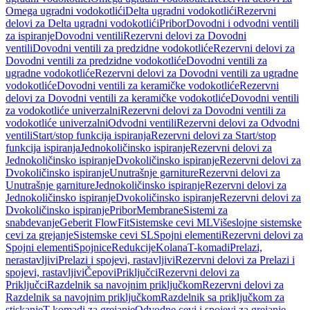
Omega ugradni vodokotlići
Delta ugradni vodokotlići
Rezervni
delovi za Delta ugradni vodokotlići
Pribor
Dovodni i odvodni ventili
za ispiranje
Dovodni ventili
Rezervni delovi za Dovodni
ventili
Dovodni ventili za predzidne vodokotliće
Rezervni delovi za
Dovodni ventili za predzidne vodokotliće
Dovodni ventili za
ugradne vodokotliće
Rezervni delovi za Dovodni ventili za ugradne
vodokotliće
Dovodni ventili za keramičke vodokotliće
Rezervni
delovi za Dovodni ventili za keramičke vodokotliće
Dovodni ventili
za vodokotliće univerzalni
Rezervni delovi za Dovodni ventili za
vodokotliće univerzalni
Odvodni ventili
Rezervni delovi za Odvodni
ventili
Start/stop funkcija ispiranja
Rezervni delovi za Start/stop
funkcija ispiranja
Jednokoličinsko ispiranje
Rezervni delovi za
Jednokoličinsko ispiranje
Dvokoličinsko ispiranje
Rezervni delovi za
Dvokoličinsko ispiranje
Unutrašnje garniture
Rezervni delovi za
Unutrašnje garniture
Jednokoličinsko ispiranje
Rezervni delovi za
Jednokoličinsko ispiranje
Dvokoličinsko ispiranje
Rezervni delovi za
Dvokoličinsko ispiranje
Pribor
Membrane
Sistemi za
snabdevanje
Geberit FlowFit
Sistemske cevi ML
Višeslojne sistemske
cevi za grejanje
Sistemske cevi SL
Spojni elementi
Rezervni delovi za
Spojni elementi
Spojnice
Redukcije
Kolana
T-komadi
Prelazi,
nerastavljivi
Prelazi i spojevi, rastavljivi
Rezervni delovi za Prelazi i
spojevi, rastavljivi
Čepovi
Priključci
Rezervni delovi za
Priključci
Razdelnik sa navojnim priključkom
Rezervni delovi za
Razdelnik sa navojnim priključkom
Razdelnik sa priključkom za
stiskanje
T-komadi za grejanje
Odvodne cevi i spojevi za grejanje,