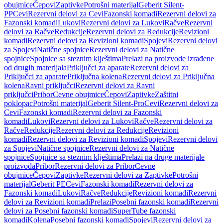
obujmice
Čepovi
Zaptivke
Potrošni materijal
Geberit Silent-
PP
Cevi
Rezervni delovi za Cevi
Fazonski komadi
Rezervni delovi za
Fazonski komadi
Lukovi
Rezervni delovi za Lukovi
Račve
Rezervni
delovi za Račve
Redukcije
Rezervni delovi za Redukcije
Revizioni
komadi
Rezervni delovi za Revizioni komadi
Spojevi
Rezervni delovi
za Spojevi
Natične spojnice
Rezervni delovi za Natične
spojnice
Spojnice sa steznim klještima
Prelazi na proizvode izrađene
od drugih materijala
Priključci za aparate
Rezervni delovi za
Priključci za aparate
Priključna kolena
Rezervni delovi za Priključna
kolena
Ravni priključci
Rezervni delovi za Ravni
priključci
Pribor
Cevne obujmice
Čepovi
Zaptivke
Zaštitni
poklopac
Potrošni materijal
Geberit Silent-Pro
Cevi
Rezervni delovi za
Cevi
Fazonski komadi
Rezervni delovi za Fazonski
komadi
Lukovi
Rezervni delovi za Lukovi
Račve
Rezervni delovi za
Račve
Redukcije
Rezervni delovi za Redukcije
Revizioni
komadi
Rezervni delovi za Revizioni komadi
Spojevi
Rezervni delovi
za Spojevi
Natične spojnice
Rezervni delovi za Natične
spojnice
Spojnice sa steznim klještima
Prelazi na druge materijale
proizvoda
Pribor
Rezervni delovi za Pribor
Cevne
obujmice
Čepovi
Zaptivke
Rezervni delovi za Zaptivke
Potrošni
materijal
Geberit PE
Cevi
Fazonski komadi
Rezervni delovi za
Fazonski komadi
Lukovi
Račve
Redukcije
Revizioni komadi
Rezervni
delovi za Revizioni komadi
Prelazi
Posebni fazonski komadi
Rezervni
delovi za Posebni fazonski komadi
SuperTube fazonski
komadi
Kolena
Posebni fazonski komadi
Spojevi
Rezervni delovi za