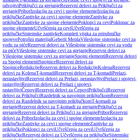
odvojivi
Priključci za grejanje
Rezervni delovi za Priključci za
grejanje
Pribor
Izolacija za cevi i spojne elemente
Izolacija za
priključke
Zaptivke za cevi i spojne elemente
Zaptivke za
priključke
Zaptivke za spojne elemente
Poklopci za cevi
Poklopac za
spojne elemente
Učvršćenja za cevi
Učvršćenja za
priključke
Sistemske zaptivke
Kompleti vijaka za prirubničke
spojeve
Potrošni materijal
Geberit Mepla
Višeslojne sistemske cevi za
vodu za piće
Rezervni delovi za Višeslojne sistemske cevi za vodu
za piće
Višeslojne sistemske cevi za grejanje
Rezervni delovi za
Višeslojne sistemske cevi za grejanje
Spojni elementi
Rezervni delovi
za Spojni elementi
Spojnice
Rezervni delovi za
Spojnice
Redukcije
Rezervni delovi za Redukcije
Kolena
Rezervni
delovi za Kolena
T-komadi
Rezervni delovi za T-komadi
Prelazi,
nerastavljivi
Rezervni delovi za Prelazi, nerastavljivi
Prelazi i spojevi,
rastavljivi
Rezervni delovi za Prelazi i spojevi,
rastavljivi
Čepovi
Rezervni delovi za Čepovi
Priključci
Rezervni
delovi za Priključci
Razdelnik sa navojnim priključkom
Rezervni
delovi za Razdelnik sa navojnim priključkom
T-komadi za
grejanje
Rezervni delovi za T-komadi za grejanje
Priključci za
grejanje
Rezervni delovi za Priključci za grejanje
Pribor
Rezervni
delovi za Pribor
Izolacija za cevi i spojne elemente
Izolacija za
priključke
Zaptivke za cevi i spojne elemente
Zaptivke za
priključke
Poklopci za cevi
Učvršćenja za cevi
Učvršćenja za
priključke
Rezervni delovi za Učvršćenja za priključke
Sistemske