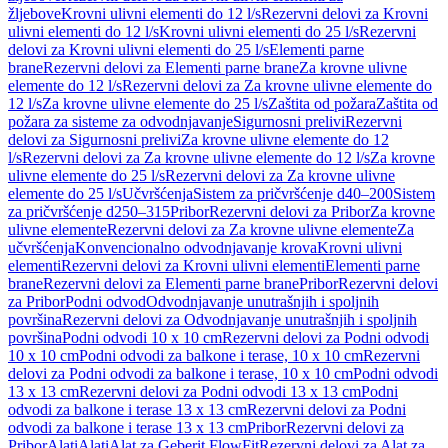
žljebove
Krovni ulivni elementi do 12 l/s
Rezervni delovi za Krovni
ulivni elementi do 12 l/s
Krovni ulivni elementi do 25 l/s
Rezervni
delovi za Krovni ulivni elementi do 25 l/s
Elementi parne
brane
Rezervni delovi za Elementi parne brane
Za krovne ulivne
elemente do 12 l/s
Rezervni delovi za Za krovne ulivne elemente do
12 l/s
Za krovne ulivne elemente do 25 l/s
Zaštita od požara
Zaštita od
požara za sisteme za odvodnjavanje
Sigurnosni prelivi
Rezervni
delovi za Sigurnosni prelivi
Za krovne ulivne elemente do 12
l/s
Rezervni delovi za Za krovne ulivne elemente do 12 l/s
Za krovne
ulivne elemente do 25 l/s
Rezervni delovi za Za krovne ulivne
elemente do 25 l/s
Učvršćenja
Sistem za pričvršćenje d40–200
Sistem
za pričvršćenje d250–315
Pribor
Rezervni delovi za Pribor
Za krovne
ulivne elemente
Rezervni delovi za Za krovne ulivne elemente
Za
učvršćenja
Konvencionalno odvodnjavanje krova
Krovni ulivni
elementi
Rezervni delovi za Krovni ulivni elementi
Elementi parne
brane
Rezervni delovi za Elementi parne brane
Pribor
Rezervni delovi
za Pribor
Podni odvod
Odvodnjavanje unutrašnjih i spoljnih
površina
Rezervni delovi za Odvodnjavanje unutrašnjih i spoljnih
površina
Podni odvodi 10 x 10 cm
Rezervni delovi za Podni odvodi
10 x 10 cm
Podni odvodi za balkone i terase, 10 x 10 cm
Rezervni
delovi za Podni odvodi za balkone i terase, 10 x 10 cm
Podni odvodi
13 x 13 cm
Rezervni delovi za Podni odvodi 13 x 13 cm
Podni
odvodi za balkone i terase 13 x 13 cm
Rezervni delovi za Podni
odvodi za balkone i terase 13 x 13 cm
Pribor
Rezervni delovi za
Pribor
Alati
Alati
Alat za Geberit FlowFit
Rezervni delovi za Alat za