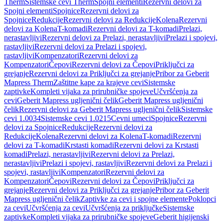
Therm
Sistemske cevi Therm
Spojni elementi
Rezervni delovi za
Spojni elementi
Spojnice
Rezervni delovi za
Spojnice
Redukcije
Rezervni delovi za Redukcije
Kolena
Rezervni
delovi za Kolena
T-komadi
Rezervni delovi za T-komadi
Prelazi,
nerastavljivi
Rezervni delovi za Prelazi, nerastavljivi
Prelazi i spojevi,
rastavljivi
Rezervni delovi za Prelazi i spojevi,
rastavljivi
Kompenzatori
Rezervni delovi za
Kompenzatori
Čepovi
Rezervni delovi za Čepovi
Priključci za
grejanje
Rezervni delovi za Priključci za grejanje
Pribor za Geberit
Mapress Therm
Zaštitne kape za krajeve cevi
Sistemske
zaptivke
Kompleti vijaka za prirubničke spojeve
Učvršćenja za
cevi
Geberit Mapress ugljenični čelik
Geberit Mapress ugljenični
čelik
Rezervni delovi za Geberit Mapress ugljenični čelik
Sistemske
cevi 1.0034
Sistemske cevi 1.0215
Cevni umeci
Spojnice
Rezervni
delovi za Spojnice
Redukcije
Rezervni delovi za
Redukcije
Kolena
Rezervni delovi za Kolena
T-komadi
Rezervni
delovi za T-komadi
Krstasti komadi
Rezervni delovi za Krstasti
komadi
Prelazi, nerastavljivi
Rezervni delovi za Prelazi,
nerastavljivi
Prelazi i spojevi, rastavljivi
Rezervni delovi za Prelazi i
spojevi, rastavljivi
Kompenzatori
Rezervni delovi za
Kompenzatori
Čepovi
Rezervni delovi za Čepovi
Priključci za
grejanje
Rezervni delovi za Priključci za grejanje
Pribor za Geberit
Mapress ugljenični čelik
Zaptivke za cevi i spojne elemente
Poklopci
za cevi
Učvršćenja za cevi
Učvršćenja za priključke
Sistemske
zaptivke
Kompleti vijaka za prirubničke spojeve
Geberit higijenski