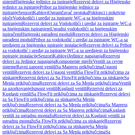
sistem
Higijenske jedinice za ispiranje
Rezervni delovi za Higijenske
jedinice za ispiranje
Pribor za higijenske jedinice za
ispiranje
Senzori
Kablovi
Ograničavač protoka
Poklopci i pokrivne
ploče
Vodokotlići i uređaj za ispiranje WC-a sa higijenskim
ispiranjem
Rezervni delovi za Vodokotlići i uređaj za ispiranje WC-a
sa higijenskim ispiranjem
Ugradni vodokotlići sa higijenskim
ispiračem
Higijenski ugrađeni moduli
Rezervni delovi za Higijenski
ugrađeni moduli
Pribor za vodokotlić i uređaj za ispiranje WC-a sa
uređajem za higijensko ispiranje instalacije
Rezervni delovi za Pribor
za vodokotlić i uređaj za ispiranje WC-a sa uređajem za higijensko
ispiranje instalacije
Senzori
Kablovi
Jedinice napajanja
Rezervni
delovi za Jedinice napajanja
Komponente mreže
Ventili za cevne
sisteme
Ravni zaporni ventili
Sa Mapress priključcima
Ugaoni
ventili
Rezervni delovi za Ugaoni ventili
Sa FlowFit priključcima za
stiskanje
Rezervni delovi za Sa FlowFit priključcima za stiskanje
Sa
Mepla priključcima
Rezervni delovi za Sa Mepla priključcima
Ventili
za uzorkovanje
Ispusni ventili
Kuglasti ventili
Rezervni delovi za
Kuglasti ventili
Sa FlowFit priključcima za stiskanje
Rezervni delovi
za Sa FlowFit priključcima za stiskanje
Sa Mepla
priključcima
Rezervni delovi za Sa Mepla priključcima
Sa Mapress
priključcima
Rezervni delovi za Sa Mapress priključcima
Kuglasti
ventili za ugradnu montažu
Rezervni delovi za Kuglasti ventili za
ugradnu montažu
Sa FlowFit priključcima za stiskanje
Rezervni
delovi za Sa FlowFit priključcima za stiskanje
Sa Mepla
priključcima
Rezervni delovi za Sa Mepla priključcima
Sa