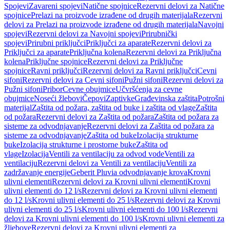
Spojevi
Zavareni spojevi
Natične spojnice
Rezervni delovi za Natične
spojnice
Prelazi na proizvode izrađene od drugih materijala
Rezervni
delovi za Prelazi na proizvode izrađene od drugih materijala
Navojni
spojevi
Rezervni delovi za Navojni spojevi
Prirubnički
spojevi
Prirubni priključci
Priključci za aparate
Rezervni delovi za
Priključci za aparate
Priključna kolena
Rezervni delovi za Priključna
kolena
Priključne spojnice
Rezervni delovi za Priključne
spojnice
Ravni priključci
Rezervni delovi za Ravni priključci
Cevni
sifoni
Rezervni delovi za Cevni sifoni
Pužni sifoni
Rezervni delovi za
Pužni sifoni
Pribor
Cevne obujmice
Učvršćenja za cevne
obujmice
Noseći žlebovi
Čepovi
Zaptivke
Građevinska zaštita
Potrošni
materijal
Zaštita od požara, zaštita od buke i zaštita od vlage
Zaštita
od požara
Rezervni delovi za Zaštita od požara
Zaštita od požara za
sisteme za odvodnjavanje
Rezervni delovi za Zaštita od požara za
sisteme za odvodnjavanje
Zaštita od buke
Izolacija strukturne
buke
Izolacija strukturne i prostorne buke
Zaštita od
vlage
Izolacija
Ventili za ventilaciju za odvod vode
Ventili za
ventilaciju
Rezervni delovi za Ventili za ventilaciju
Ventili za
zadržavanje energije
Geberit Pluvia odvodnjavanje krova
Krovni
ulivni elementi
Rezervni delovi za Krovni ulivni elementi
Krovni
ulivni elementi do 12 l/s
Rezervni delovi za Krovni ulivni elementi
do 12 l/s
Krovni ulivni elementi do 25 l/s
Rezervni delovi za Krovni
ulivni elementi do 25 l/s
Krovni ulivni elementi do 100 l/s
Rezervni
delovi za Krovni ulivni elementi do 100 l/s
Krovni ulivni elementi za
žljebove
Rezervni delovi za Krovni ulivni elementi za