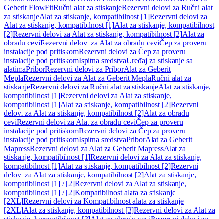
Geberit FlowFit
Ručni alat za stiskanje
Rezervni delovi za Ručni alat
za stiskanje
Alat za stiskanje, kompatibilnost [1]
Rezervni delovi za
Alat za stiskanje, kompatibilnost [1]
Alat za stiskanje, kompatibilnost
[2]
Rezervni delovi za Alat za stiskanje, kompatibilnost [2]
Alat za
obradu cevi
Rezervni delovi za Alat za obradu cevi
Čep za proveru
instalacije pod pritiskom
Rezervni delovi za Čep za proveru
instalacije pod pritiskom
Ispitna sredstva
Uređaj za stiskanje sa
alatima
Pribor
Rezervni delovi za Pribor
Alat za Geberit
Mepla
Rezervni delovi za Alat za Geberit Mepla
Ručni alat za
stiskanje
Rezervni delovi za Ručni alat za stiskanje
Alat za stiskanje,
kompatibilnost [1]
Rezervni delovi za Alat za stiskanje,
kompatibilnost [1]
Alat za stiskanje, kompatibilnost [2]
Rezervni
delovi za Alat za stiskanje, kompatibilnost [2]
Alat za obradu
cevi
Rezervni delovi za Alat za obradu cevi
Čep za proveru
instalacije pod pritiskom
Rezervni delovi za Čep za proveru
instalacije pod pritiskom
Ispitna sredstva
Pribor
Alat za Geberit
Mapress
Rezervni delovi za Alat za Geberit Mapress
Alat za
stiskanje, kompatibilnost [1]
Rezervni delovi za Alat za stiskanje,
kompatibilnost [1]
Alat za stiskanje, kompatibilnost [2]
Rezervni
delovi za Alat za stiskanje, kompatibilnost [2]
Alat za stiskanje,
kompatibilnost [1] / [2]
Rezervni delovi za Alat za stiskanje,
kompatibilnost [1] / [2]
Kompatibilnost alata za stiskanje
[2XL]
Rezervni delovi za Kompatibilnost alata za stiskanje
[2XL]
Alat za stiskanje, kompatibilnost [3]
Rezervni delovi za Alat za
stiskanje, kompatibilnost [3]
Alat za obradu cevi
Rezervni delovi za