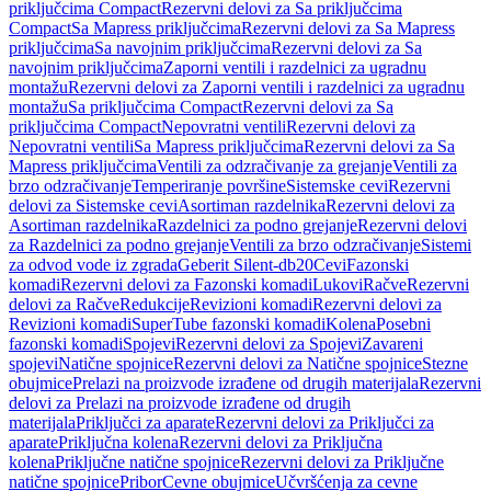
priključcima Compact
Rezervni delovi za Sa priključcima
Compact
Sa Mapress priključcima
Rezervni delovi za Sa Mapress
priključcima
Sa navojnim priključcima
Rezervni delovi za Sa
navojnim priključcima
Zaporni ventili i razdelnici za ugradnu
montažu
Rezervni delovi za Zaporni ventili i razdelnici za ugradnu
montažu
Sa priključcima Compact
Rezervni delovi za Sa
priključcima Compact
Nepovratni ventili
Rezervni delovi za
Nepovratni ventili
Sa Mapress priključcima
Rezervni delovi za Sa
Mapress priključcima
Ventili za odzračivanje za grejanje
Ventili za
brzo odzračivanje
Temperiranje površine
Sistemske cevi
Rezervni
delovi za Sistemske cevi
Asortiman razdelnika
Rezervni delovi za
Asortiman razdelnika
Razdelnici za podno grejanje
Rezervni delovi
za Razdelnici za podno grejanje
Ventili za brzo odzračivanje
Sistemi
za odvod vode iz zgrada
Geberit Silent-db20
Cevi
Fazonski
komadi
Rezervni delovi za Fazonski komadi
Lukovi
Račve
Rezervni
delovi za Račve
Redukcije
Revizioni komadi
Rezervni delovi za
Revizioni komadi
SuperTube fazonski komadi
Kolena
Posebni
fazonski komadi
Spojevi
Rezervni delovi za Spojevi
Zavareni
spojevi
Natične spojnice
Rezervni delovi za Natične spojnice
Stezne
obujmice
Prelazi na proizvode izrađene od drugih materijala
Rezervni
delovi za Prelazi na proizvode izrađene od drugih
materijala
Priključci za aparate
Rezervni delovi za Priključci za
aparate
Priključna kolena
Rezervni delovi za Priključna
kolena
Priključne natične spojnice
Rezervni delovi za Priključne
natične spojnice
Pribor
Cevne obujmice
Učvršćenja za cevne