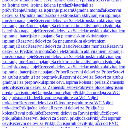
za Ispirne cevi, ispirna kolena i prelazi
Materijali za
pričvršćenje
Uređaji za ispiranje pisoara
Ugradna montaža
Rezervni
delovi za Ugradna montaža
Sa elektronskim aktiviranjem ispiranja,
mrežno napajanje
Rezervni delovi za Sa elektronskim aktiviranjem
ispiranja, mrežno napajanje
Sa elektronskim aktiviranjem ispiranja,
baterijsko napajanje
Rezervni delovi za Sa elektronskim aktiviranjem
ispiranja, baterijsko napajanje
Sa pneumatskim aktiviranjem
ispiranja
Rezervni delovi za Sa pneumatskim aktiviranjem
ispiranja
Basic
Rezervni delovi za Basic
Predzidna montaža
Rezervni
delovi za Predzidna montaža
Sa elektronskim aktiviranjem ispiranja,
mrežno napajanje
Rezervni delovi za Sa elektronskim aktiviranjem
ispiranja, mrežno napajanje
Sa elektronskim aktiviranjem ispiranja,
baterijsko napajanje
Rezervni delovi za Sa elektronskim aktiviranjem
ispiranja, baterijsko napajanje
Pribor
Rezervni delovi za Pribor
Setovi
za grubu gradnju i za prepravku
Rezervni delovi za Setovi za grubu
gradnju i za prepravku
Ispirne cevi, ispirna kolena i prelazi
Zamenski
setovi
Rezervni delovi za Zamenski setovi
Pokrivne ploče
Integrisani
uređaji za ispiranje
Daljinsko upravljanje
Priključci uređaja za WC
šolje, pisoare i bidee
Odvodne garniture za WC šolje i
trokadere
Rezervni delovi za Odvodne garniture za WC šolje i
trokadere
Priključna kolena
Rezervni delovi za Priključna
kolena
Ravni priključci
Rezervni delovi za Ravni priključci
Setovi
priključaka
Rezervni delovi za Setovi priključaka
Priključci ispirnih
cevi
Rezervni delovi za Priključci ispirnih cevi
Priključci od PVC-