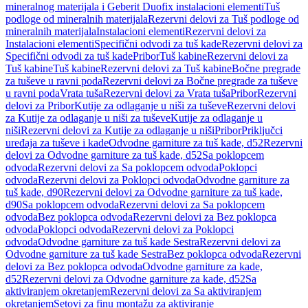
mineralnog materijala i Geberit Duofix instalacioni elementi
Tuš
podloge od mineralnih materijala
Rezervni delovi za Tuš podloge od
mineralnih materijala
Instalacioni elementi
Rezervni delovi za
Instalacioni elementi
Specifični odvodi za tuš kade
Rezervni delovi za
Specifični odvodi za tuš kade
Pribor
Tuš kabine
Rezervni delovi za
Tuš kabine
Tuš kabine
Rezervni delovi za Tuš kabine
Bočne pregrade
za tuševe u ravni poda
Rezervni delovi za Bočne pregrade za tuševe
u ravni poda
Vrata tuša
Rezervni delovi za Vrata tuša
Pribor
Rezervni
delovi za Pribor
Kutije za odlaganje u niši za tuševe
Rezervni delovi
za Kutije za odlaganje u niši za tuševe
Kutije za odlaganje u
niši
Rezervni delovi za Kutije za odlaganje u niši
Pribor
Priključci
uređaja za tuševe i kade
Odvodne garniture za tuš kade, d52
Rezervni
delovi za Odvodne garniture za tuš kade, d52
Sa poklopcem
odvoda
Rezervni delovi za Sa poklopcem odvoda
Poklopci
odvoda
Rezervni delovi za Poklopci odvoda
Odvodne garniture za
tuš kade, d90
Rezervni delovi za Odvodne garniture za tuš kade,
d90
Sa poklopcem odvoda
Rezervni delovi za Sa poklopcem
odvoda
Bez poklopca odvoda
Rezervni delovi za Bez poklopca
odvoda
Poklopci odvoda
Rezervni delovi za Poklopci
odvoda
Odvodne garniture za tuš kade Sestra
Rezervni delovi za
Odvodne garniture za tuš kade Sestra
Bez poklopca odvoda
Rezervni
delovi za Bez poklopca odvoda
Odvodne garniture za kade,
d52
Rezervni delovi za Odvodne garniture za kade, d52
Sa
aktiviranjem okretanjem
Rezervni delovi za Sa aktiviranjem
okretanjem
Setovi za finu montažu za aktiviranje