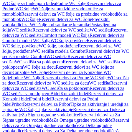
WC šolje sa funkcijom bidea
Podne WC šolje
Rezervni delovi za
Podne WC šolje
WC šolje za predzidne vodokotliće za
monoblok
Rezervni delovi za WC šolje za predzidne vodokotliće za
monoblok
WC šolje
Rezervni delovi za WC šolje
Predzidni
vodokotlići za WC šolje, od sanitarne keramike
Postavljeni na
šolju
WC sedišta
Rezervni delovi za WC sedišta
WC sedišta
Rezervni
delovi za WC sedišta
Comfort modeli WC šolja
Rezervni delovi za
Comfort modeli WC šolja
WC šolje, povišene
Rezervni delovi za
WC šolje, povišene
WC šolje, produžene
Rezervni delovi za WC
šolje, produžene
WC sedišta modela Comfort
Rezervni delovi za WC
sedišta modela Comfort
WC sedišta
Rezervni delovi za WC
sedišta
WC sedišta sa poklopcem
Rezervni delovi za WC sedišta sa
poklopcem
WC šolje za decu
Rezervni delovi za WC šolje za
decu
Konzolne WC šolje
Rezervni delovi za Konzolne WC
šolje
Podne WC šolje
Rezervni delovi za Podne WC šolje
WC sedišta
za decu
Rezervni delovi za WC sedišta za decu
WC sedišta
Rezervni
delovi za WC sedišta
WC sedišta sa poklopcem
Rezervni delovi za
WC sedišta sa poklopcem
Bidei
Konzolni bidei
Rezervni delovi za
Konzolni bidei
Podni bidei
Rezervni delovi za Podni
bidei
Pribor
Rezervni delovi za Pribor
Tipke za aktiviranje i uređaji za
ispiranje WC šolja
Tipke za aktiviranje
Rezervni delovi za Tipke za
aktiviranje
Za Sigma ugradne vodokotliće
Rezervni delovi za Za
Sigma ugradne vodokotliće
Za Omega ugradne vodokotliće
Rezervni
delovi za Za Omega ugradne vodokotliće
Za Delta ugradne
vodokotliće
Rezervni delovi za Za Delta ugradne vodokotliće
Za