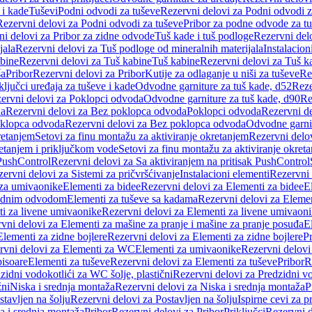
 i kade
Tuševi
Podni odvodi za tuševe
Rezervni delovi za Podni odvodi z
Rezervni delovi za Podni odvodi za tuševe
Pribor za podne odvode za t
i delovi za Pribor za zidne odvode
Tuš kade i tuš podloge
Rezervni delo
jala
Rezervni delovi za Tuš podloge od mineralnih materijala
Instalacion
bine
Rezervni delovi za Tuš kabine
Tuš kabine
Rezervni delovi za Tuš k
ša
Pribor
Rezervni delovi za Pribor
Kutije za odlaganje u niši za tuševe
Re
ključci uređaja za tuševe i kade
Odvodne garniture za tuš kade, d52
Reze
ervni delovi za Poklopci odvoda
Odvodne garniture za tuš kade, d90
Re
da
Rezervni delovi za Bez poklopca odvoda
Poklopci odvoda
Rezervni d
klopca odvoda
Rezervni delovi za Bez poklopca odvoda
Odvodne garnit
retanjem
Setovi za finu montažu za aktiviranje okretanjem
Rezervni delov
retanjem i priključkom vode
Setovi za finu montažu za aktiviranje okret
 PushControl
Rezervni delovi za Sa aktiviranjem na pritisak PushControl
ervni delovi za Sistemi za pričvršćivanje
Instalacioni elementi
Rezervni 
 za umivaonike
Elementi za bidee
Rezervni delovi za Elementi za bidee
E
 zidnim odvodom
Elementi za tuševe sa kadama
Rezervni delovi za Eleme
i za livene umivaonike
Rezervni delovi za Elementi za livene umivaon
vni delovi za Elementi za mašine za pranje i mašine za pranje posuđa
E
Elementi za zidne bojlere
Rezervni delovi za Elementi za zidne bojlere
Pr
rvni delovi za Elementi za WC
Elementi za umivaonike
Rezervni delovi
pisoare
Elementi za tuševe
Rezervni delovi za Elementi za tuševe
Pribor
R
zidni vodokotlići za WC šolje, plastični
Rezervni delovi za Predzidni vo
žni
Niska i srednja montaža
Rezervni delovi za Niska i srednja montaža
P
stavljen na šolju
Rezervni delovi za Postavljen na šolju
Ispirne cevi za 
a i srednja montaža
Pribor
Rezervni delovi za Pribor
Priključci
Rezervni d