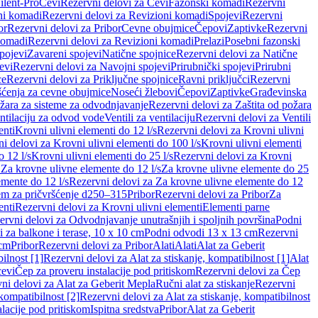
ilent-Pro
Cevi
Rezervni delovi za Cevi
Fazonski komadi
Rezervni
ni komadi
Rezervni delovi za Revizioni komadi
Spojevi
Rezervni
or
Rezervni delovi za Pribor
Cevne obujmice
Čepovi
Zaptivke
Rezervni
komadi
Rezervni delovi za Revizioni komadi
Prelazi
Posebni fazonski
pojevi
Zavareni spojevi
Natične spojnice
Rezervni delovi za Natične
evi
Rezervni delovi za Navojni spojevi
Prirubnički spojevi
Prirubni
ce
Rezervni delovi za Priključne spojnice
Ravni priključci
Rezervni
ćenja za cevne obujmice
Noseći žlebovi
Čepovi
Zaptivke
Građevinska
ožara za sisteme za odvodnjavanje
Rezervni delovi za Zaštita od požara
entilaciju za odvod vode
Ventili za ventilaciju
Rezervni delovi za Ventili
enti
Krovni ulivni elementi do 12 l/s
Rezervni delovi za Krovni ulivni
i delovi za Krovni ulivni elementi do 100 l/s
Krovni ulivni elementi
 12 l/s
Krovni ulivni elementi do 25 l/s
Rezervni delovi za Krovni
 Za krovne ulivne elemente do 12 l/s
Za krovne ulivne elemente do 25
emente do 12 l/s
Rezervni delovi za Za krovne ulivne elemente do 12
em za pričvršćenje d250–315
Pribor
Rezervni delovi za Pribor
Za
enti
Rezervni delovi za Krovni ulivni elementi
Elementi parne
ervni delovi za Odvodnjavanje unutrašnjih i spoljnih površina
Podni
 za balkone i terase, 10 x 10 cm
Podni odvodi 13 x 13 cm
Rezervni
 cm
Pribor
Rezervni delovi za Pribor
Alati
Alati
Alat za Geberit
ilnost [1]
Rezervni delovi za Alat za stiskanje, kompatibilnost [1]
Alat
cevi
Čep za proveru instalacije pod pritiskom
Rezervni delovi za Čep
ni delovi za Alat za Geberit Mepla
Ručni alat za stiskanje
Rezervni
 kompatibilnost [2]
Rezervni delovi za Alat za stiskanje, kompatibilnost
lacije pod pritiskom
Ispitna sredstva
Pribor
Alat za Geberit