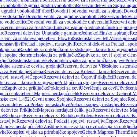
i vodokotlići
Sigma ugradni vodokotlići
Rezervni delovi za Sigma ugrad
 ugradni vodokotlići
Pribor
Dovodni i odvodni ventili za ispiranje
Dovodn
e vodokotliće
Dovodni ventili za ugradne vodokotliće
Rezervni delovi z
ke vodokotliće
Dovodni ventili za vodokotliće univerzalni
Rezervni delov
ezervni delovi za Start/stop funkcija ispiranja
Jednokoličinsko ispiranje
ure
Rezervni delovi za Unutrašnje garniture
Jednokoličinsko ispiranje
Rez
istemi za snabdevanje
Geberit FlowFit
Sistemske cevi ML
Višeslojne sis
nerastavljivi
Prelazi i spojevi, rastavljivi
Rezervni delovi za Prelazi i spoje
riključkom
Razdelnik sa priključkom za stiskanje
T-komadi za grejanje
Od
vi i spojne elemente
Izolacija za priključke
Zaptivke za cevi i spojne elem
ključke
Sistemske zaptivke
Kompleti vijaka za prirubničke spojeve
Potroš
slojne sistemske cevi za grejanje
Rezervni delovi za Višeslojne sistemske
vi za Redukcije
Kolena
Rezervni delovi za Kolena
T-komadi
Rezervni de
jevi, rastavljivi
Čepovi
Rezervni delovi za Čepovi
Priključci
Rezervni del
delovi za T-komadi za grejanje
Priključci za grejanje
Rezervni delovi za P
nte
Zaptivke za priključke
Poklopci za cevi
Učvršćenja za cevi
Učvršćenja
jući čelik
Geberit Mapress nerđajući čelik
Rezervni delovi za Geberit Ma
mske cevi 1.4521
Cevni umeci
Spojnice
Rezervni delovi za Spojnice
Redu
ervni delovi za Prelazi, nerastavljivi
Prelazi i spojevi, rastavljivi
Rezervni
delovi za Priključci
Mapress nerđajući čelik, gas
Rezervni delovi za Map
ce
Redukcije
Rezervni delovi za Redukcije
Kolena
Rezervni delovi za K
astavljivi
Rezervni delovi za Prelazi i spojevi, rastavljivi
Čepovi
Rezervni
Mapress nerđajući čelik
Zaštitne kapice za kraj cevi
Izolacija za priključk
ivke
Kompleti vijaka za prirubničke spojeve
Geberit Mapress Therm
Sist