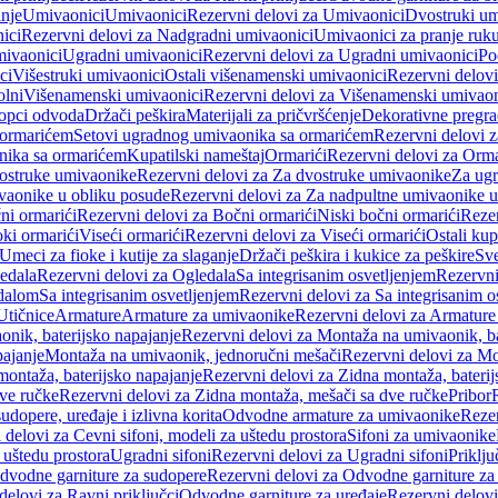
anje
Umivaonici
Umivaonici
Rezervni delovi za Umivaonici
Dvostruki um
ici
Rezervni delovi za Nadgradni umivaonici
Umivaonici za pranje ruk
mivaonici
Ugradni umivaonici
Rezervni delovi za Ugradni umivaonici
Po
ci
Višestruki umivaonici
Ostali višenamenski umivaonici
Rezervni delovi
olni
Višenamenski umivaonici
Rezervni delovi za Višenamenski umivaon
opci odvoda
Držači peškira
Materijali za pričvršćenje
Dekorativne pregr
a ormarićem
Setovi ugradnog umivaonika sa ormarićem
Rezervni delovi 
nika sa ormarićem
Kupatilski nameštaj
Ormarići
Rezervni delovi za Orma
ostruke umivaonike
Rezervni delovi za Za dvostruke umivaonike
Za ug
vaonike u obliku posude
Rezervni delovi za Za nadpultne umivaonike u
ni ormarići
Rezervni delovi za Bočni ormarići
Niski bočni ormarići
Rezer
oki ormarići
Viseći ormarići
Rezervni delovi za Viseći ormarići
Ostali kup
Umeci za fioke i kutije za slaganje
Držači peškira i kukice za peškire
Sve
edala
Rezervni delovi za Ogledala
Sa integrisanim osvetljenjem
Rezervni
edalom
Sa integrisanim osvetljenjem
Rezervni delovi za Sa integrisanim o
Utičnice
Armature
Armature za umivaonike
Rezervni delovi za Armature
nik, baterijsko napajanje
Rezervni delovi za Montaža na umivaonik, ba
ajanje
Montaža na umivaonik, jednoručni mešači
Rezervni delovi za Mo
montaža, baterijsko napajanje
Rezervni delovi za Zidna montaža, baterij
ve ručke
Rezervni delovi za Zidna montaža, mešači sa dve ručke
Pribor
sudopere, uređaje i izlivna korita
Odvodne armature za umivaonike
Reze
 delovi za Cevni sifoni, modeli za uštedu prostora
Sifoni za umivaonike
 uštedu prostora
Ugradni sifoni
Rezervni delovi za Ugradni sifoni
Priklj
dvodne garniture za sudopere
Rezervni delovi za Odvodne garniture za
delovi za Ravni priključci
Odvodne garniture za uređaje
Rezervni delovi