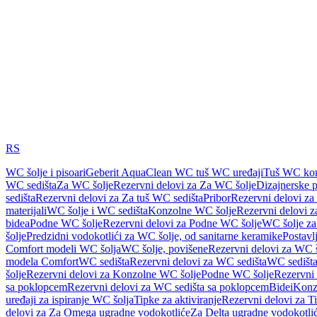
RS
WC šolje i pisoari
Geberit AquaClean WC tuš WC uređaji
Tuš WC kom
WC sedišta
Za WC šolje
Rezervni delovi za Za WC šolje
Dizajnerske 
sedišta
Rezervni delovi za Za tuš WC sedišta
Pribor
Rezervni delovi za
materijali
WC šolje i WC sedišta
Konzolne WC šolje
Rezervni delovi 
bidea
Podne WC šolje
Rezervni delovi za Podne WC šolje
WC šolje za
šolje
Predzidni vodokotlići za WC šolje, od sanitarne keramike
Postavlj
Comfort modeli WC šolja
WC šolje, povišene
Rezervni delovi za WC š
modela Comfort
WC sedišta
Rezervni delovi za WC sedišta
WC sedišta
šolje
Rezervni delovi za Konzolne WC šolje
Podne WC šolje
Rezervni
sa poklopcem
Rezervni delovi za WC sedišta sa poklopcem
Bidei
Konzo
uređaji za ispiranje WC šolja
Tipke za aktiviranje
Rezervni delovi za Ti
delovi za Za Omega ugradne vodokotliće
Za Delta ugradne vodokotli