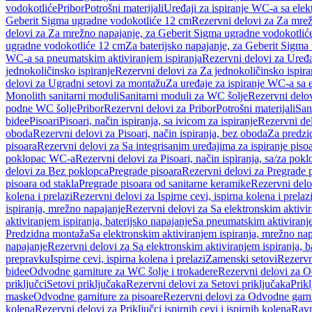
vodokotliće
Pribor
Potrošni materijali
Uređaji za ispiranje WC-a sa elek
Geberit Sigma ugradne vodokotliće 12 cm
Rezervni delovi za Za mre
delovi za Za mrežno napajanje, za Geberit Sigma ugradne vodokotlić
ugradne vodokotliće 12 cm
Za baterijsko napajanje, za Geberit Sigm
WC-a sa pneumatskim aktiviranjem ispiranja
Rezervni delovi za Uređa
jednokoličinsko ispiranje
Rezervni delovi za Za jednokoličinsko ispira
delovi za Ugradni setovi za montažu
Za uređaje za ispiranje WC-a sa e
Monolith sanitarni moduli
Sanitarni moduli za WC šolje
Rezervni delov
podne WC šolje
Pribor
Rezervni delovi za Pribor
Potrošni materijali
San
bidee
Pisoari
Pisoari, način ispiranja, sa ivicom za ispiranje
Rezervni del
oboda
Rezervni delovi za Pisoari, način ispiranja, bez oboda
Za predzid
pisoara
Rezervni delovi za Sa integrisanim uređajima za ispiranje piso
poklopac WC-a
Rezervni delovi za Pisoari, način ispiranja, sa/za po
delovi za Bez poklopca
Pregrade pisoara
Rezervni delovi za Pregrade 
pisoara od stakla
Pregrade pisoara od sanitarne keramike
Rezervni delo
kolena i prelazi
Rezervni delovi za Ispirne cevi, ispirna kolena i prelaz
ispiranja, mrežno napajanje
Rezervni delovi za Sa elektronskim aktivi
aktiviranjem ispiranja, baterijsko napajanje
Sa pneumatskim aktiviranje
Predzidna montaža
Sa elektronskim aktiviranjem ispiranja, mrežno na
napajanje
Rezervni delovi za Sa elektronskim aktiviranjem ispiranja, b
prepravku
Ispirne cevi, ispirna kolena i prelazi
Zamenski setovi
Rezervn
bidee
Odvodne garniture za WC šolje i trokadere
Rezervni delovi za O
priključci
Setovi priključaka
Rezervni delovi za Setovi priključaka
Prikl
maske
Odvodne garniture za pisoare
Rezervni delovi za Odvodne garni
kolena
Rezervni delovi za Priključci ispirnih cevi i ispirnih kolena
Ravn