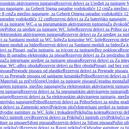
tronskim aktiviranjem ispiranja
Rezervni delovi za Uređaji za ispiranje 
žno napajanje, za Geberit Sigma ugradne vodokotliće 12 cm
Za mrežno n
e 8 cm
Za mrežno napajanje, za Geberit Omega ugradne vodokotliće 1
a ugradne vodokotliće 12 cm
Rezervni delovi za Za baterijsko napajanje
ji za ispiranje WC-a sa pneumatskim aktiviranjem ispiranja
Za dvokolič
nje
Pribor za uređaje za ispiranje WC šolje
Rezervni delovi za Pribor za 
lektronskim aktiviranjem ispiranja
Rezervni delovi za Za uređaje za isp
i za Sanitarni moduli za WC šolje
Za konzolne WC šolje
Rezervni delo
itarni moduli za bidee
Rezervni delovi za Sanitarni moduli za bidee
Za k
ovi za Pisoari, način ispiranja, sa ivicom za ispiranje
Bez poklopca
Reze
nu ili ugradnu elektroniku za pisoar
Rezervni delovi za Za predzidnu il
ara
Za integrisane uređaje za ispiranje pisoara
Rezervni delovi za Za integ
klopac WC-a
Bez oboda
Rezervni delovi za Bez oboda
Pisoari, rad bez vo
pisoara
Pregrade pisoara od plastike
Rezervni delovi za Pregrade pisoara 
vi za Pregrade pisoara od sanitarne keramike
Pribor
Rezervni delovi za 
i
Materijali za pričvršćenje
Uređaji za ispiranje pisoara
Ugradna montaža
ranjem ispiranja, mrežno napajanje
Sa elektronskim aktiviranjem ispiranj
m ispiranja
Rezervni delovi za Sa pneumatskim aktiviranjem ispiranja
B
pajanje
Rezervni delovi za Sa elektronskim aktiviranjem ispiranja, mrež
aterijsko napajanje
Pribor
Rezervni delovi za Pribor
Setovi za grubu grad
i delovi za Zamenski setovi
Pokrivne ploče
Integrisani uređaji za ispiran
dvodne garniture za WC šolje i trokadere
Priključna kolena
Rezervni del
jučci ispirnih cevi
Rezervni delovi za Priključci ispirnih cevi
Priključci 
ture za pisoare
Sifoni pisoara
Rezervni delovi za Sifoni pisoara
Pužni sif
i priključci
Rezervni delovi za Ravni priključci
Odvodne garniture za b