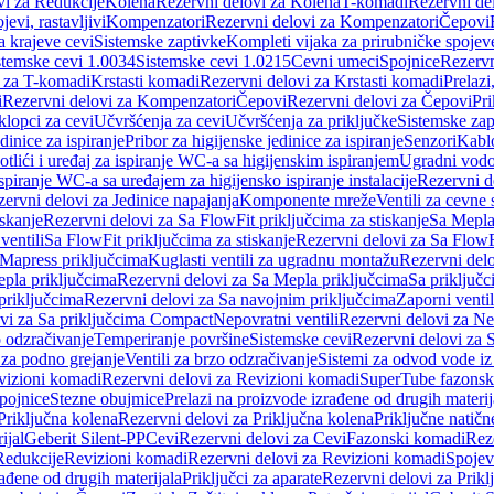
vi za Redukcije
Kolena
Rezervni delovi za Kolena
T-komadi
Rezervni de
jevi, rastavljivi
Kompenzatori
Rezervni delovi za Kompenzatori
Čepovi
a krajeve cevi
Sistemske zaptivke
Kompleti vijaka za prirubničke spojev
stemske cevi 1.0034
Sistemske cevi 1.0215
Cevni umeci
Spojnice
Rezervn
i za T-komadi
Krstasti komadi
Rezervni delovi za Krstasti komadi
Prelazi
i
Rezervni delovi za Kompenzatori
Čepovi
Rezervni delovi za Čepovi
Pri
klopci za cevi
Učvršćenja za cevi
Učvršćenja za priključke
Sistemske zap
dinice za ispiranje
Pribor za higijenske jedinice za ispiranje
Senzori
Kabl
tlići i uređaj za ispiranje WC-a sa higijenskim ispiranjem
Ugradni vodok
ispiranje WC-a sa uređajem za higijensko ispiranje instalacije
Rezervni d
ervni delovi za Jedinice napajanja
Komponente mreže
Ventili za cevne 
iskanje
Rezervni delovi za Sa FlowFit priključcima za stiskanje
Sa Mepla
ventili
Sa FlowFit priključcima za stiskanje
Rezervni delovi za Sa FlowFi
 Mapress priključcima
Kuglasti ventili za ugradnu montažu
Rezervni delo
pla priključcima
Rezervni delovi za Sa Mepla priključcima
Sa priključ
priključcima
Rezervni delovi za Sa navojnim priključcima
Zaporni ventil
vi za Sa priključcima Compact
Nepovratni ventili
Rezervni delovi za Nep
o odzračivanje
Temperiranje površine
Sistemske cevi
Rezervni delovi za 
 za podno grejanje
Ventili za brzo odzračivanje
Sistemi za odvod vode iz
vizioni komadi
Rezervni delovi za Revizioni komadi
SuperTube fazonsk
pojnice
Stezne obujmice
Prelazi na proizvode izrađene od drugih materij
Priključna kolena
Rezervni delovi za Priključna kolena
Priključne natičn
ijal
Geberit Silent-PP
Cevi
Rezervni delovi za Cevi
Fazonski komadi
Rez
Redukcije
Revizioni komadi
Rezervni delovi za Revizioni komadi
Spojev
rađene od drugih materijala
Priključci za aparate
Rezervni delovi za Priklj