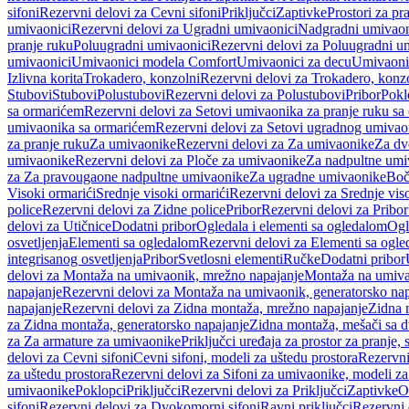
sifoni
Rezervni delovi za Cevni sifoni
Priključci
Zaptivke
Prostori za pr
umivaonici
Rezervni delovi za Ugradni umivaonici
Nadgradni umivaon
pranje ruku
Poluugradni umivaonici
Rezervni delovi za Poluugradni u
umivaonici
Umivaonici modela Comfort
Umivaonici za decu
Umivaoni
Izlivna korita
Trokadero, konzolni
Rezervni delovi za Trokadero, konz
Stubovi
Stubovi
Polustubovi
Rezervni delovi za Polustubovi
Pribor
Pokl
sa ormarićem
Rezervni delovi za Setovi umivaonika za pranje ruku s
umivaonika sa ormarićem
Rezervni delovi za Setovi ugradnog umivao
za pranje ruku
Za umivaonike
Rezervni delovi za Za umivaonike
Za dv
umivaonike
Rezervni delovi za Ploče za umivaonike
Za nadpultne umi
za Za pravougaone nadpultne umivaonike
Za ugradne umivaonike
Boč
Visoki ormarići
Srednje visoki ormarići
Rezervni delovi za Srednje vis
police
Rezervni delovi za Zidne police
Pribor
Rezervni delovi za Pribor
delovi za Utičnice
Dodatni pribor
Ogledala i elementi sa ogledalom
Ogl
osvetljenja
Elementi sa ogledalom
Rezervni delovi za Elementi sa ogl
integrisanog osvetljenja
Pribor
Svetlosni elementi
Ručke
Dodatni pribor
delovi za Montaža na umivaonik, mrežno napajanje
Montaža na umivao
napajanje
Rezervni delovi za Montaža na umivaonik, generatorsko nap
napajanje
Rezervni delovi za Zidna montaža, mrežno napajanje
Zidna 
za Zidna montaža, generatorsko napajanje
Zidna montaža, mešači sa d
za Za armature za umivaonike
Priključci uređaja za prostor za pranje, 
delovi za Cevni sifoni
Cevni sifoni, modeli za uštedu prostora
Rezervni
za uštedu prostora
Rezervni delovi za Sifoni za umivaonike, modeli za
umivaonike
Poklopci
Priključci
Rezervni delovi za Priključci
Zaptivke
O
sifoni
Rezervni delovi za Dvokomorni sifoni
Ravni priključci
Rezervni 