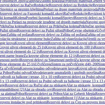
e obujmice
Čepovi
Zaptivke
Zaštitni poklopac
Potrošni materijal
Geberit S
zervni delovi za Račve
Redukcije
Rezervni delovi za Redukcije
Revizio
e
Spojnice sa steznim klještima
Prelazi na druge materijale proizvoda
Prib
Rezervni delovi za Fazonski komadi
Lukovi
Račve
Redukcije
Revizioni 
ski komadi
Kolena
Posebni fazonski komadi
Spojevi
Rezervni delovi za S
lovi za Prelazi na proizvode izrađene od drugih materijala
Navojni spoj
Priključna kolena
Rezervni delovi za Priključna kolena
Priključne spojni
Pužni sifoni
Rezervni delovi za Pužni sifoni
Pribor
Cevne obujmice
Učvrš
vlage
Zaštita od požara
Rezervni delovi za Zaštita od požara
Zaštita od p
zolacija strukturne i prostorne buke
Zaštita od vlage
Izolacija
Ventili za v
anje krova
Krovni ulivni elementi
Rezervni delovi za Krovni ulivni elem
rovni ulivni elementi do 25 l/s
Krovni ulivni elementi do 100 l/s
Rezervn
ni ulivni elementi do 12 l/s
Rezervni delovi za Krovni ulivni elementi do
enti parne brane
Za krovne ulivne elemente do 12 l/s
Rezervni delovi za
rnosni prelivi
Rezervni delovi za Sigurnosni prelivi
Za krovne ulivne el
ivne elemente do 25 l/s
Učvršćenja
Sistem za pričvršćenje d40–200
Sist
Za učvršćenja
Konvencionalno odvodnjavanje krova
Krovni ulivni elem
a Pribor
Podni odvod
Odvodnjavanje unutrašnjih i spoljnih površina
Rez
odvodi za balkone i terase, 10 x 10 cm
Rezervni delovi za Podni odvodi
13 x 13 cm
Rezervni delovi za Podni odvodi za balkone i terase 13 x 13
anje
Rezervni delovi za Ručni alat za stiskanje
Alat za stiskanje, kompatib
ompatibilnost [2]
Alat za obradu cevi
Rezervni delovi za Alat za obradu 
 sa alatima
Pribor
Rezervni delovi za Pribor
Alat za Geberit Mepla
Rezerv
zervni delovi za Alat za stiskanje, kompatibilnost [1]
Alat za stiskanje,
roveru instalacije pod pritiskom
Rezervni delovi za Čep za proveru insta