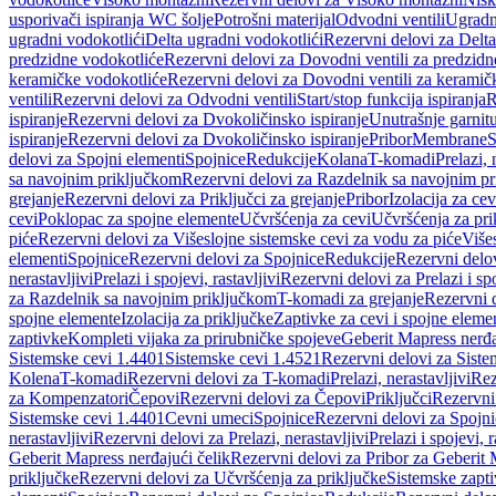
usporivači ispiranja WC šolje
Potrošni materijal
Odvodni ventili
Ugradn
ugradni vodokotlići
Delta ugradni vodokotlići
Rezervni delovi za Delta
predzidne vodokotliće
Rezervni delovi za Dovodni ventili za predzidn
keramičke vodokotliće
Rezervni delovi za Dovodni ventili za keramič
ventili
Rezervni delovi za Odvodni ventili
Start/stop funkcija ispiranja
R
ispiranje
Rezervni delovi za Dvokoličinsko ispiranje
Unutrašnje garnit
ispiranje
Rezervni delovi za Dvokoličinsko ispiranje
Pribor
Membrane
S
delovi za Spojni elementi
Spojnice
Redukcije
Kolana
T-komadi
Prelazi, 
sa navojnim priključkom
Rezervni delovi za Razdelnik sa navojnim p
grejanje
Rezervni delovi za Priključci za grejanje
Pribor
Izolacija za ce
cevi
Poklopac za spojne elemente
Učvršćenja za cevi
Učvršćenja za pri
piće
Rezervni delovi za Višeslojne sistemske cevi za vodu za piće
Više
elementi
Spojnice
Rezervni delovi za Spojnice
Redukcije
Rezervni delo
nerastavljivi
Prelazi i spojevi, rastavljivi
Rezervni delovi za Prelazi i spo
za Razdelnik sa navojnim priključkom
T-komadi za grejanje
Rezervni 
spojne elemente
Izolacija za priključke
Zaptivke za cevi i spojne eleme
zaptivke
Kompleti vijaka za prirubničke spojeve
Geberit Mapress nerđa
Sistemske cevi 1.4401
Sistemske cevi 1.4521
Rezervni delovi za Siste
Kolena
T-komadi
Rezervni delovi za T-komadi
Prelazi, nerastavljivi
Rez
za Kompenzatori
Čepovi
Rezervni delovi za Čepovi
Priključci
Rezervni 
Sistemske cevi 1.4401
Cevni umeci
Spojnice
Rezervni delovi za Spojni
nerastavljivi
Rezervni delovi za Prelazi, nerastavljivi
Prelazi i spojevi, r
Geberit Mapress nerđajući čelik
Rezervni delovi za Pribor za Geberit 
priključke
Rezervni delovi za Učvršćenja za priključke
Sistemske zapt