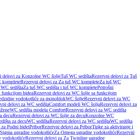
i delovi za Konzolne WC šolje
Tuš WC sedišta
Rezervni delovi za Tuš
 komplete
Rezervni delovi za Za tuš WC komplete
Za tuš WC
š WC sedišta
Za tuš WC sedišta i tuš WC komplete
Potrošni
 funkcijom bidea
Rezervni delovi za WC šolje sa funkcijom
redzidne vodokotliće za monoblok
WC šolje
Rezervni delovi za WC
vni delovi za WC sedišta
Comfort modeli WC šolja
Rezervni delovi za
užene
WC sedišta modela Comfort
Rezervni delovi za WC sedišta
a decu
Rezervni delovi za WC šolje za decu
Konzolne WC
dišta za decu
WC sedišta
Rezervni delovi za WC sedišta
WC sedišta
 za Podni bidei
Pribor
Rezervni delovi za Pribor
Tipke za aktiviranje i
 Sigma ugradne vodokotliće
Za Omega ugradne vodokotliće
Rezervni
 vodokotliće
Rezervni delovi za Za Twinline ugradne