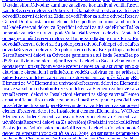
Ugradni sifoni
Odvodne garniture za izlivna korita
Izlivni ventili
Tuševi
kanale
Rezervni delovi za Pribor za tuš kanale
Podni odvodi za tuševe
odvodi
Rezervni delovi za Zidni odvodi
Pribor za zidne odvode
Rezervn
Geberit Duofix instalacioni elementi
Tuš podloge od mineralnih materi
tuš kade
Rezervni delovi za Specifični odvodi za tuš kade
Pribor
Tuš ka
pregrade za tuševe u ravni poda
Vrata tuša
Rezervni delovi za Vrata tu
odlaganje u niši
Rezervni delovi za Kutije za odlaganje u niši
Pribor
Pri
odvoda
Rezervni delovi za Sa poklopcem odvoda
Poklopci odvoda
Rez
odvoda
Rezervni delovi za Sa poklopcem odvoda
Bez poklopca odvo
Sestra
Rezervni delovi za Odvodne garniture za tuš kade Sestra
Bez po
d52
Sa aktiviranjem okretanjem
Rezervni delovi za Sa aktiviranjem ok
okretanjem i priključkom vode
Rezervni delovi za Sa aktiviranjem ok
aktiviranje okretanjem i priključkom vode
Sa aktiviranjem na pritisak
zidovi
Rezervni delovi za Sistemski zidovi
Sistemi za pričvršćivanje
Rez
Elementi za WC
Elementi za umivaonike
Rezervni delovi za Elementi
tuševe sa zidnim odvodom
Rezervni delovi za Elementi za tuševe sa
vrata
Rezervni delovi za Instalacioni elementi za sklopiva vrata
Element
armaturu
Elementi za mašine za pranje i mašine za pranje posuđa
Rezer
nosače
Elementi za sudopere
Rezervni delovi za Elementi za sudopere
elementi
Rezervni delovi za Instalacioni elementi
Elementi za WC
Reze
Elementi za bidee
Elementi za pisoare
Rezervni delovi za Elementi za 
učvršćenja
Rezervni delovi za Za učvršćenja
Predzidni vodokotlići
Pred
Postavljen na šolju
Visoko montažni
Rezervni delovi za Visoko monta
delovi za Predzidni vodokotlići za WC šolje, od sanitarne keramike
Po
vodokotliće
Visoko montažni
Rezervni delovi za Visoko montažni
Nisk