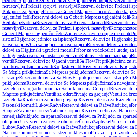
elementi
Spojnice
Rezervni delovi za Spojnice
Redukcije
Rezervni delo
nerastavljivi
Prelazi i spojevi, rastavljivi
Rezervni delovi za Prelazi i spo
Priključci za grejanje
Pribor za Geberit Mapress Therm
Zaštitne kape z
ugljenični čelik
Rezervni delovi za Geberit Mapress ugljenični čelik
Si
Redukcije
Kolena
Rezervni delovi za Kolena
T-komadi
Rezervni delov
rastavljivi
Rezervni delovi za Prelazi i spojevi, rastavljivi
Kompenzator
Geberit Mapress ugljenični čelik
Zaptivke za cevi i spojne elemente
Po
sistem
Higijenske jedinice za ispiranje
Rezervni delovi za Higijenske je
za ispiranje WC-a sa higijenskim ispiranjem
Rezervni delovi za Vodoko
delovi za Higijenski ugrađeni moduli
Pribor za vodokotlić i uređaj za 
za higijensko ispiranje instalacije
Senzori
Kablovi
Jedinice napajanja
Rez
ventili
Rezervni delovi za Ugaoni ventili
Sa FlowFit priključcima za st
uzorkovanje
Ispusni ventili
Kuglasti ventili
Rezervni delovi za Kuglasti 
Sa Mepla priključcima
Sa Mapress priključcima
Rezervni delovi za Sa
stiskanje
Rezervni delovi za Sa FlowFit priključcima za stiskanje
Sa Me
priključcima
Rezervni delovi za Sa Mapress priključcima
Sa navojnim 
razdelnici za ugradnu montažu
Sa priključcima Compact
Rezervni delo
Mapress priključcima
Ventili za odzračivanje za grejanje
Ventili za brz
razdelnika
Razdelnici za podno grejanje
Rezervni delovi za Razdelnici
Fazonski komadi
Lukovi
Račve
Rezervni delovi za Račve
Redukcije
Re
Spojevi
Zavareni spojevi
Natične spojnice
Rezervni delovi za Natične s
materijala
Priključci za aparate
Rezervni delovi za Priključci za aparate
obujmice
Učvršćenja za cevne obujmice
Čepovi
Zaptivke
Potrošni mater
Lukovi
Račve
Rezervni delovi za Račve
Redukcije
Rezervni delovi za 
Natične spojnice
Spojnice sa steznim klještima
Prelazi na proizvode iz