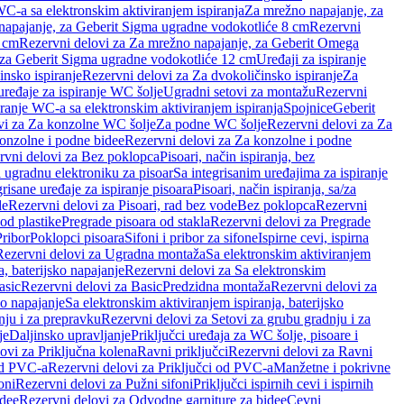
WC-a sa elektronskim aktiviranjem ispiranja
Za mrežno napajanje, za
apajanje, za Geberit Sigma ugradne vodokotliće 8 cm
Rezervni
2 cm
Rezervni delovi za Za mrežno napajanje, za Geberit Omega
, za Geberit Sigma ugradne vodokotliće 12 cm
Uređaji za ispiranje
insko ispiranje
Rezervni delovi za Za dvokoličinsko ispiranje
Za
uređaje za ispiranje WC šolje
Ugradni setovi za montažu
Rezervni
iranje WC-a sa elektronskim aktiviranjem ispiranja
Spojnice
Geberit
vi za Za konzolne WC šolje
Za podne WC šolje
Rezervni delovi za Za
onzolne i podne bidee
Rezervni delovi za Za konzolne i podne
rvni delovi za Bez poklopca
Pisoari, način ispiranja, bez
i ugradnu elektroniku za pisoar
Sa integrisanim uređajima za ispiranje
risane uređaje za ispiranje pisoara
Pisoari, način ispiranja, sa/za
de
Rezervni delovi za Pisoari, rad bez vode
Bez poklopca
Rezervni
od plastike
Pregrade pisoara od stakla
Rezervni delovi za Pregrade
Pribor
Poklopci pisoara
Sifoni i pribor za sifone
Ispirne cevi, ispirna
Rezervni delovi za Ugradna montaža
Sa elektronskim aktiviranjem
a, baterijsko napajanje
Rezervni delovi za Sa elektronskim
asic
Rezervni delovi za Basic
Predzidna montaža
Rezervni delovi za
no napajanje
Sa elektronskim aktiviranjem ispiranja, baterijsko
nju i za prepravku
Rezervni delovi za Setovi za grubu gradnju i za
je
Daljinsko upravljanje
Priključci uređaja za WC šolje, pisoare i
ovi za Priključna kolena
Ravni priključci
Rezervni delovi za Ravni
od PVC-a
Rezervni delovi za Priključci od PVC-a
Manžetne i pokrivne
oni
Rezervni delovi za Pužni sifoni
Priključci ispirnih cevi i ispirnih
idee
Rezervni delovi za Odvodne garniture za bidee
Cevni