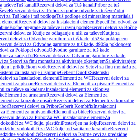
a tuševe
Tuš kanali
Rezervni delovi za Tuš kanali
Pribor za tuš
uševe
Rezervni delovi za Pribor za podne odvode za tuševe
Zidni
vi za Tuš kade i tuš podloge
Tuš podloge od mineralnog materijala i
i elementi
Rezervni delovi za Instalacioni elementi
Specifični odvodi za
abine
Bočne pregrade za tuševe u ravni poda
Rezervni delovi za Bočne
zervni delovi za Kutije za odlaganje u niši za tuševe
Kutije za
rvni delovi za Odvodne garniture za tuš kade, d52
Sa poklopcem
zervni delovi za Odvodne garniture za tuš kade, d90
Sa poklopcem
elovi za Poklopci odvoda
Odvodne garniture za tuš kade
ure za kade, d52
Rezervni delovi za Odvodne garniture za kade,
i za Setovi za finu montažu za aktiviranje okretanjem
Sa aktiviranjem
anjem i priključkom vode
Rezervni delovi za Setovi za finu montažu za
Sistemi za instalacije i ispiranje
Geberit Duofix
Sistemski
delovi za Instalacioni elementi
Elementi za WC
Rezervni delovi za
lementi za pisoare
Rezervni delovi za Elementi za pisoare
Elementi za
nti za tuševe sa kadama
Instalacioni elementi za sklopiva
ike
Elementi za armaturu
Rezervni delovi za Elementi za
lementi za konzolne nosače
Rezervni delovi za Elementi za konzolne
ibor
Rezervni delovi za Pribor
Geberit Kombifix
Instalacioni
 za Elementi za umivaonike
Elementi za bidee
Rezervni delovi za
ezervni delovi za Pribor
Za WC instalacione elemente
Za
dokotlići za WC šolje, plastični
Postavljen na šolju
Rezervni delovi za
redzidni vodokotlići za WC šolje, od sanitarne keramike
Rezervni
predzidne vodokotliće
Rezervni delovi za Ispirne cevi za predzidne
elovi za Priključci
Zaptivke
Manžetne
Spojni umeci, rozetni i