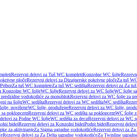
pleti
Rezervni delovi za Tuš WC kompleti
Konzolne WC šolje
Rezervn
pokrivne ploče
Rezervni delovi za Dizajnerske pokrivne ploče
Za tuš WC
 Pribor
Za tuš WC komplete
Za tuš WC sedišta
Rezervni delovi za Za tu
za Konzolne WC šolje
WC šolje
Rezervni delovi za WC šolje
WC šolje sa
 predzidne vodokotliće za monoblok
Rezervni delovi za WC šolje za p
eni na šolju
WC sedišta
Rezervni delovi za WC sedišta
WC sedišta
Rezer
olje, povišene
WC šolje, produžene
Rezervni delovi za WC šolje, prod
 sa poklopcem
Rezervni delovi za WC sedišta sa poklopcem
WC šolje z
 delovi za Podne WC šolje
WC sedišta za decu
Rezervni delovi za WC se
lni bidei
Rezervni delovi za Konzolni bidei
Podni bidei
Rezervni delovi
pke za aktiviranje
Za Sigma ugradne vodokotliće
Rezervni delovi za Za
će
Rezervni delovi za Za Delta ugradne vodokotliće
Za Twinline ugradne