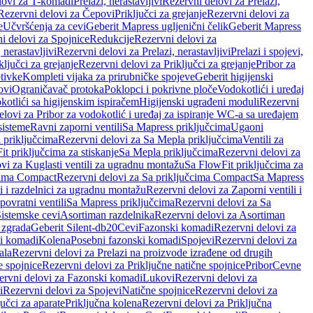
lovi za T-komadi
Prelazi, nerastavljivi
Rezervni delovi za Prelazi,
Rezervni delovi za Čepovi
Priključci za grejanje
Rezervni delovi za
e
Učvršćenja za cevi
Geberit Mapress ugljenični čelik
Geberit Mapress
i delovi za Spojnice
Redukcije
Rezervni delovi za
, nerastavljivi
Rezervni delovi za Prelazi, nerastavljivi
Prelazi i spojevi,
ključci za grejanje
Rezervni delovi za Priključci za grejanje
Pribor za
tivke
Kompleti vijaka za prirubničke spojeve
Geberit higijenski
ovi
Ograničavač protoka
Poklopci i pokrivne ploče
Vodokotlići i uređaj
otlići sa higijenskim ispiračem
Higijenski ugrađeni moduli
Rezervni
elovi za Pribor za vodokotlić i uređaj za ispiranje WC-a sa uređajem
sisteme
Ravni zaporni ventili
Sa Mapress priključcima
Ugaoni
 priključcima
Rezervni delovi za Sa Mepla priključcima
Ventili za
t priključcima za stiskanje
Sa Mepla priključcima
Rezervni delovi za
vi za Kuglasti ventili za ugradnu montažu
Sa FlowFit priključcima za
cima Compact
Rezervni delovi za Sa priključcima Compact
Sa Mapress
i i razdelnici za ugradnu montažu
Rezervni delovi za Zaporni ventili i
ovratni ventili
Sa Mapress priključcima
Rezervni delovi za Sa
Sistemske cevi
Asortiman razdelnika
Rezervni delovi za Asortiman
 zgrada
Geberit Silent-db20
Cevi
Fazonski komadi
Rezervni delovi za
i komadi
Kolena
Posebni fazonski komadi
Spojevi
Rezervni delovi za
ala
Rezervni delovi za Prelazi na proizvode izrađene od drugih
e spojnice
Rezervni delovi za Priključne natične spojnice
Pribor
Cevne
ervni delovi za Fazonski komadi
Lukovi
Rezervni delovi za
i
Rezervni delovi za Spojevi
Natične spojnice
Rezervni delovi za
učci za aparate
Priključna kolena
Rezervni delovi za Priključna