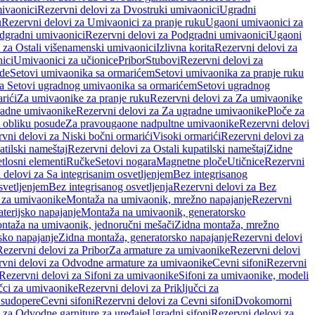
ivaonici
Rezervni delovi za Dvostruki umivaonici
Ugradni
u
Rezervni delovi za Umivaonici za pranje ruku
Ugaoni umivaonici za
dgradni umivaonici
Rezervni delovi za Podgradni umivaonici
Ugaoni
 za Ostali višenamenski umivaonici
Izlivna korita
Rezervni delovi za
ici
Umivaonici za učionice
Pribor
Stubovi
Rezervni delovi za
ade
Setovi umivaonika sa ormarićem
Setovi umivaonika za pranje ruku
za Setovi ugradnog umivaonika sa ormarićem
Setovi ugradnog
rići
Za umivaonike za pranje ruku
Rezervni delovi za Za umivaonike
radne umivaonike
Rezervni delovi za Za ugradne umivaonike
Ploče za
 obliku posude
Za pravougaone nadpultne umivaonike
Rezervni delovi
vni delovi za Niski bočni ormarići
Visoki ormarići
Rezervni delovi za
atilski nameštaj
Rezervni delovi za Ostali kupatilski nameštaj
Zidne
tlosni elementi
Ručke
Setovi nogara
Magnetne ploče
Utičnice
Rezervni
 delovi za Sa integrisanim osvetljenjem
Bez integrisanog
svetljenjem
Bez integrisanog osvetljenja
Rezervni delovi za Bez
 za umivaonike
Montaža na umivaonik, mrežno napajanje
Rezervni
terijsko napajanje
Montaža na umivaonik, generatorsko
ntaža na umivaonik, jednoručni mešači
Zidna montaža, mrežno
sko napajanje
Zidna montaža, generatorsko napajanje
Rezervni delovi
Rezervni delovi za Pribor
Za armature za umivaonike
Rezervni delovi
rvni delovi za Odvodne armature za umivaonike
Cevni sifoni
Rezervni
Rezervni delovi za Sifoni za umivaonike
Sifoni za umivaonike, modeli
učci za umivaonike
Rezervni delovi za Priključci za
 sudopere
Cevni sifoni
Rezervni delovi za Cevni sifoni
Dvokomorni
 za Odvodne garniture za uređaje
Ugradni sifoni
Rezervni delovi za