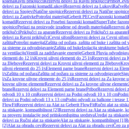
kolena
Ravni priključci
Rezervni delovi za Ravni priključci
Pribor
Cevn
delovi za Fazonski komadi
Lukovi
Rezervni delovi za Lukovi
Račve
Re
delovi za Spojevi
Natične spojnice
Rezervni delovi za Natične spojnic
delovi za Zaptivke
Potrošni materijal
Geberit PE
Cevi
Fazonski komadi
komadi
Rezervni delovi za Posebni fazonski komadi
SuperTube fazon
spojnice
Prelazi na proizvode izrađene od drugih materijala
Rezervni de
priključci
Priključci za aparate
Rezervni delovi za Priključci za aparate
delovi za Ravni priključci
Cevni sifoni
Rezervni delovi za Cevni sifoni
zaštita
Potrošni materijal
Zaštita od požara, zaštita od buke i zaštita od 
za sisteme za odvodnjavanje
Zaštita od buke
Izolacija strukturne buke
I
za ventilaciju
Ventili za zadržavanje energije
Geberit Pluvia odvodnjav
elementi do 12 l/s
Krovni ulivni elementi do 25 l/s
Rezervni delovi za K
za žljebove
Rezervni delovi za Krovni ulivni elementi za žljebove
Krov
ulivni elementi do 25 l/s
Elementi parne brane
Rezervni delovi za Elem
l/s
Zaštita od požara
Zaštita od požara za sisteme za odvodnjavanje
Sigu
l/s
Za krovne ulivne elemente do 25 l/s
Rezervni delovi za Za krovne ul
krovne ulivne elemente
Rezervni delovi za Za krovne ulivne elemente
brane
Rezervni delovi za Elementi parne brane
Pribor
Rezervni delovi z
odvodi 10 x 10 cm
Rezervni delovi za Podni odvodi 10 x 10 cm
Podni 
delovi za Podni odvodi 13 x 13 cm
Podni odvodi za balkone i terase 
FlowFit
Rezervni delovi za Alat za Geberit FlowFit
Ručni alat za stisk
za stiskanje, kompatibilnost [2]
Rezervni delovi za Alat za stiskanje, k
za proveru instalacije pod pritiskom
Ispitna sredstva
Uređaj za stiskanje
delovi za Ručni alat za stiskanje
Alat za stiskanje, kompatibilnost [1]
Re
[2]
Alat za obradu cevi
Rezervni delovi za Alat za obradu cevi
Čep za p