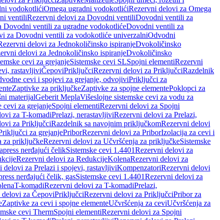
ni vodokotlići
Omega ugradni vodokotlići
Rezervni delovi za Omega
i ventili
Rezervni delovi za Dovodni ventili
Dovodni ventili za
a Dovodni ventili za ugradne vodokotliće
Dovodni ventili za
i za Dovodni ventili za vodokotliće univerzalni
Odvodni
Rezervni delovi za Jednokoličinsko ispiranje
Dvokoličinsko
ervni delovi za Jednokoličinsko ispiranje
Dvokoličinsko
temske cevi za grejanje
Sistemske cevi SL
Spojni elementi
Rezervni
vi, rastavljivi
Čepovi
Priključci
Rezervni delovi za Priključci
Razdelnik
vodne cevi i spojevi za grejanje, odvojivi
Priključci za
ente
Zaptivke za priključke
Zaptivke za spojne elemente
Poklopci za
ni materijal
Geberit Mepla
Višeslojne sistemske cevi za vodu za
 cevi za grejanje
Spojni elementi
Rezervni delovi za Spojni
lovi za T-komadi
Prelazi, nerastavljivi
Rezervni delovi za Prelazi,
ovi za Priključci
Razdelnik sa navojnim priključkom
Rezervni delovi
riključci za grejanje
Pribor
Rezervni delovi za Pribor
Izolacija za cevi i
 za priključke
Rezervni delovi za Učvršćenja za priključke
Sistemske
press nerđajući čelik
Sistemske cevi 1.4401
Rezervni delovi za
kcije
Rezervni delovi za Redukcije
Kolena
Rezervni delovi za
 delovi za Prelazi i spojevi, rastavljivi
Kompenzatori
Rezervni delovi
ress nerđajući čelik, gas
Sistemske cevi 1.4401
Rezervni delovi za
olena
T-komadi
Rezervni delovi za T-komadi
Prelazi,
 delovi za Čepovi
Priključci
Rezervni delovi za Priključci
Pribor za
e
Zaptivke za cevi i spojne elemente
Učvršćenja za cevi
Učvršćenja za
emske cevi Therm
Spojni elementi
Rezervni delovi za Spojni