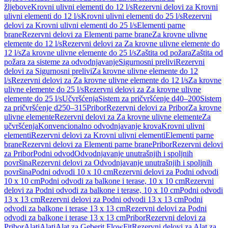
žljebove
Krovni ulivni elementi do 12 l/s
Rezervni delovi za Krovni
ulivni elementi do 12 l/s
Krovni ulivni elementi do 25 l/s
Rezervni
delovi za Krovni ulivni elementi do 25 l/s
Elementi parne
brane
Rezervni delovi za Elementi parne brane
Za krovne ulivne
elemente do 12 l/s
Rezervni delovi za Za krovne ulivne elemente do
12 l/s
Za krovne ulivne elemente do 25 l/s
Zaštita od požara
Zaštita od
požara za sisteme za odvodnjavanje
Sigurnosni prelivi
Rezervni
delovi za Sigurnosni prelivi
Za krovne ulivne elemente do 12
l/s
Rezervni delovi za Za krovne ulivne elemente do 12 l/s
Za krovne
ulivne elemente do 25 l/s
Rezervni delovi za Za krovne ulivne
elemente do 25 l/s
Učvršćenja
Sistem za pričvršćenje d40–200
Sistem
za pričvršćenje d250–315
Pribor
Rezervni delovi za Pribor
Za krovne
ulivne elemente
Rezervni delovi za Za krovne ulivne elemente
Za
učvršćenja
Konvencionalno odvodnjavanje krova
Krovni ulivni
elementi
Rezervni delovi za Krovni ulivni elementi
Elementi parne
brane
Rezervni delovi za Elementi parne brane
Pribor
Rezervni delovi
za Pribor
Podni odvod
Odvodnjavanje unutrašnjih i spoljnih
površina
Rezervni delovi za Odvodnjavanje unutrašnjih i spoljnih
površina
Podni odvodi 10 x 10 cm
Rezervni delovi za Podni odvodi
10 x 10 cm
Podni odvodi za balkone i terase, 10 x 10 cm
Rezervni
delovi za Podni odvodi za balkone i terase, 10 x 10 cm
Podni odvodi
13 x 13 cm
Rezervni delovi za Podni odvodi 13 x 13 cm
Podni
odvodi za balkone i terase 13 x 13 cm
Rezervni delovi za Podni
odvodi za balkone i terase 13 x 13 cm
Pribor
Rezervni delovi za
Pribor
Alati
Alati
Alat za Geberit FlowFit
Rezervni delovi za Alat za