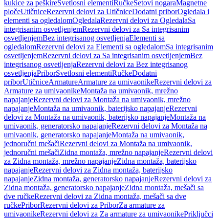
kukice za peškire
Svetlosni elementi
Ručke
Setovi nogara
Magnetne
ploče
Utičnice
Rezervni delovi za Utičnice
Dodatni pribor
Ogledala i
elementi sa ogledalom
Ogledala
Rezervni delovi za Ogledala
Sa
integrisanim osvetljenjem
Rezervni delovi za Sa integrisanim
osvetljenjem
Bez integrisanog osvetljenja
Elementi sa
ogledalom
Rezervni delovi za Elementi sa ogledalom
Sa integrisanim
osvetljenjem
Rezervni delovi za Sa integrisanim osvetljenjem
Bez
integrisanog osvetljenja
Rezervni delovi za Bez integrisanog
osvetljenja
Pribor
Svetlosni elementi
Ručke
Dodatni
pribor
Utičnice
Armature
Armature za umivaonike
Rezervni delovi za
Armature za umivaonike
Montaža na umivaonik, mrežno
napajanje
Rezervni delovi za Montaža na umivaonik, mrežno
napajanje
Montaža na umivaonik, baterijsko napajanje
Rezervni
delovi za Montaža na umivaonik, baterijsko napajanje
Montaža na
umivaonik, generatorsko napajanje
Rezervni delovi za Montaža na
umivaonik, generatorsko napajanje
Montaža na umivaonik,
jednoručni mešači
Rezervni delovi za Montaža na umivaonik,
jednoručni mešači
Zidna montaža, mrežno napajanje
Rezervni delovi
za Zidna montaža, mrežno napajanje
Zidna montaža, baterijsko
napajanje
Rezervni delovi za Zidna montaža, baterijsko
napajanje
Zidna montaža, generatorsko napajanje
Rezervni delovi za
Zidna montaža, generatorsko napajanje
Zidna montaža, mešači sa
dve ručke
Rezervni delovi za Zidna montaža, mešači sa dve
ručke
Pribor
Rezervni delovi za Pribor
Za armature za
umivaonike
Rezervni delovi za Za armature za umivaonike
Priključci