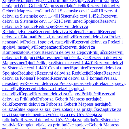
zaptivke
Kompleti vijaka za prirubničke spojeve
Geberit Mapress
nerđajući čelik
Geberit Mapress nerđajući čelik
Rezervni delovi za
Geberit Mapress nerđajući čelik
Sistemske cevi 1.4401
Rezervni
delovi za Sistemske cevi 1.4401
Sistemske cevi 1.4521
Rezervni
delovi za Sistemske cevi 1.4521
Cevni umeci
Spojnice
Rezervni
delovi za Spojnice
Redukcije
Rezervni delovi za
Redukcije
Kolena
Rezervni delovi za Kolena
T-komadi
Rezervni
delovi za T-komadi
Prelazi, nerastavljivi
Rezervni delovi za Prelazi,
nerastavljivi
Prelazi i spojevi, rastavljivi
Rezervni delovi za Prelazi i
spojevi, rastavljivi
Kompenzatori
Rezervni delovi za
Kompenzatori
Čepovi
Rezervni delovi za Čepovi
Priključci
Rezervni
delovi za Priključci
Mapress nerđajući čelik, gas
Rezervni delovi za
Mapress nerđajući čelik, gas
Sistemske cevi 1.4401
Rezervni delovi
za Sistemske cevi 1.4401
Cevni umeci
Spojnice
Rezervni delovi za
Spojnice
Redukcije
Rezervni delovi za Redukcije
Kolena
Rezervni
delovi za Kolena
T-komadi
Rezervni delovi za T-komadi
Prelazi,
nerastavljivi
Rezervni delovi za Prelazi, nerastavljivi
Prelazi i spojevi,
rastavljivi
Rezervni delovi za Prelazi i spojevi,
rastavljivi
Čepovi
Rezervni delovi za Čepovi
Priključci
Rezervni
delovi za Priključci
Pribor za Geberit Mapress nerđajući
čelik
Rezervni delovi za Pribor za Geberit Mapress nerđajući
čelik
Zaštitne kapice za kraj cevi
Izolacija za priključke
Zaptivke za
cevi i spojne elemente
Učvršćenja za cevi
Učvršćenja za
priključke
Rezervni delovi za Učvršćenja za priključke
Sistemske
zaptivke
Kompleti vijaka za prirubničke spojeve
Geberit Mapress