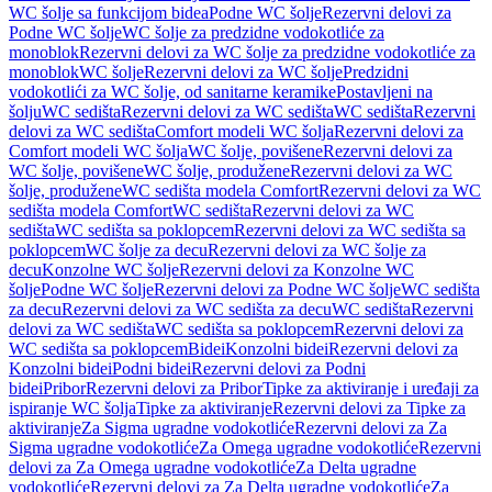
WC šolje sa funkcijom bidea
Podne WC šolje
Rezervni delovi za
Podne WC šolje
WC šolje za predzidne vodokotliće za
monoblok
Rezervni delovi za WC šolje za predzidne vodokotliće za
monoblok
WC šolje
Rezervni delovi za WC šolje
Predzidni
vodokotlići za WC šolje, od sanitarne keramike
Postavljeni na
šolju
WC sedišta
Rezervni delovi za WC sedišta
WC sedišta
Rezervni
delovi za WC sedišta
Comfort modeli WC šolja
Rezervni delovi za
Comfort modeli WC šolja
WC šolje, povišene
Rezervni delovi za
WC šolje, povišene
WC šolje, produžene
Rezervni delovi za WC
šolje, produžene
WC sedišta modela Comfort
Rezervni delovi za WC
sedišta modela Comfort
WC sedišta
Rezervni delovi za WC
sedišta
WC sedišta sa poklopcem
Rezervni delovi za WC sedišta sa
poklopcem
WC šolje za decu
Rezervni delovi za WC šolje za
decu
Konzolne WC šolje
Rezervni delovi za Konzolne WC
šolje
Podne WC šolje
Rezervni delovi za Podne WC šolje
WC sedišta
za decu
Rezervni delovi za WC sedišta za decu
WC sedišta
Rezervni
delovi za WC sedišta
WC sedišta sa poklopcem
Rezervni delovi za
WC sedišta sa poklopcem
Bidei
Konzolni bidei
Rezervni delovi za
Konzolni bidei
Podni bidei
Rezervni delovi za Podni
bidei
Pribor
Rezervni delovi za Pribor
Tipke za aktiviranje i uređaji za
ispiranje WC šolja
Tipke za aktiviranje
Rezervni delovi za Tipke za
aktiviranje
Za Sigma ugradne vodokotliće
Rezervni delovi za Za
Sigma ugradne vodokotliće
Za Omega ugradne vodokotliće
Rezervni
delovi za Za Omega ugradne vodokotliće
Za Delta ugradne
vodokotliće
Rezervni delovi za Za Delta ugradne vodokotliće
Za