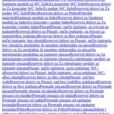
Sanitarni moduli za WC šolje
Za konzolne WC šolje
Rezervni delovi
za Za konzolne WC šolje
Za podne WC šolje
Rezervni delovi za Za
podne WC šolje
Pribor
Rezervni delovi za Pribor
Potrošni
materijali
Sanitarni moduli za bidee
Rezervni delovi za Sanitarni
moduli za bidee
Za konzolne i podne bidee
Rezervni delovi za Za
konzolne i podne bidee
Pisoari
Pisoari, način ispiranja, sa ivicom za
ispiranje
Rezervni delovi za Pisoari, način ispiranja, sa ivicom za
ispiranje
Bez poklopca
Rezervni delovi za Bez poklopca
Pisoari,
način ispiranja, bez oboda
Rezervni delovi za Pisoari, način ispiranja,
bez oboda
Za predzidnu ili ugradnu elektroniku za pisoar
Rezervni
delovi za Za predzidnu ili ugradnu elektroniku za pisoar
Sa
integrisanim uređajima za ispiranje pisoara
Rezervni delovi za Sa
integrisanim uređajima za ispiranje pisoara
Za integrisane uređaje za
ispiranje pisoara
Rezervni delovi za Za integrisane uređaje za
ispiranje pisoara
Pisoari, način ispiranja, sa/za poklopac WC-
a
Rezervni delovi za Pisoari, način ispiranja, sa/za poklopac WC-
a
Bez oboda
Rezervni delovi za Bez oboda
Pisoari, rad bez
vode
Rezervni delovi za Pisoari, rad bez vode
Bez poklopca
Rezervni
delovi za Bez poklopca
Pregrade pisoara
Rezervni delovi za Pregrade
pisoara
Pregrade pisoara od plastike
Rezervni delovi za Pregrade
pisoara od plastike
Pregrade pisoara od stakla
Rezervni delovi za
Pregrade pisoara od stakla
Pregrade pisoara od sanitarne
keramike
Rezervni delovi za Pregrade pisoara od sanitarne
keramike
Pribor
Rezervni delovi za Pribor
Poklopci pisoara
Sifoni i
pribor za sifone
Ispirne cevi, ispirna kolena i prelazi
Rezervni delovi