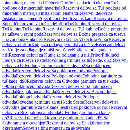
mineralnog materijala i Geberit Duofix instalacioni elementi
Tuš
podloge od mineralnih materijala
Rezervni delovi za Tuš podloge od
mineralnih materijala
Instalacioni elementi
Rezervni delovi za
Instalacioni elementi
Specifični odvodi za tuš kade
Rezervni delovi za
Specifični odvodi za tuš kade
Pribor
Tuš kabine
Rezervni delovi za
Tuš kabine
Tuš kabine
Rezervni delovi za Tuš kabine
Bočne pregrade
za tuševe u ravni poda
Rezervni delovi za Bočne pregrade za tuševe
u ravni poda
Vrata tuša
Rezervni delovi za Vrata tuša
Pribor
Rezervni
delovi za Pribor
Kutije za odlaganje u niši za tuševe
Rezervni delovi
za Kutije za odlaganje u niši za tuševe
Kutije za odlaganje u
niši
Rezervni delovi za Kutije za odlaganje u niši
Pribor
Priključci
uređaja za tuševe i kade
Odvodne garniture za tuš kade, d52
Rezervni
delovi za Odvodne garniture za tuš kade, d52
Sa poklopcem
odvoda
Rezervni delovi za Sa poklopcem odvoda
Poklopci
odvoda
Rezervni delovi za Poklopci odvoda
Odvodne garniture za
tuš kade, d90
Rezervni delovi za Odvodne garniture za tuš kade,
d90
Sa poklopcem odvoda
Rezervni delovi za Sa poklopcem
odvoda
Bez poklopca odvoda
Rezervni delovi za Bez poklopca
odvoda
Poklopci odvoda
Rezervni delovi za Poklopci
odvoda
Odvodne garniture za tuš kade Sestra
Rezervni delovi za
Odvodne garniture za tuš kade Sestra
Bez poklopca odvoda
Rezervni
delovi za Bez poklopca odvoda
Odvodne garniture za kade,
d52
Rezervni delovi za Odvodne garniture za kade, d52
Sa
aktiviranjem okretanjem
Rezervni delovi za Sa aktiviranjem
okretanjem
Setovi za finu montažu za aktiviranje