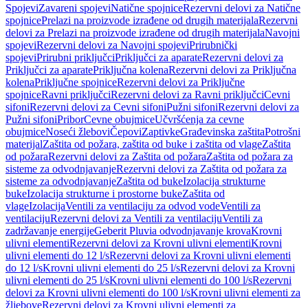
Spojevi
Zavareni spojevi
Natične spojnice
Rezervni delovi za Natične
spojnice
Prelazi na proizvode izrađene od drugih materijala
Rezervni
delovi za Prelazi na proizvode izrađene od drugih materijala
Navojni
spojevi
Rezervni delovi za Navojni spojevi
Prirubnički
spojevi
Prirubni priključci
Priključci za aparate
Rezervni delovi za
Priključci za aparate
Priključna kolena
Rezervni delovi za Priključna
kolena
Priključne spojnice
Rezervni delovi za Priključne
spojnice
Ravni priključci
Rezervni delovi za Ravni priključci
Cevni
sifoni
Rezervni delovi za Cevni sifoni
Pužni sifoni
Rezervni delovi za
Pužni sifoni
Pribor
Cevne obujmice
Učvršćenja za cevne
obujmice
Noseći žlebovi
Čepovi
Zaptivke
Građevinska zaštita
Potrošni
materijal
Zaštita od požara, zaštita od buke i zaštita od vlage
Zaštita
od požara
Rezervni delovi za Zaštita od požara
Zaštita od požara za
sisteme za odvodnjavanje
Rezervni delovi za Zaštita od požara za
sisteme za odvodnjavanje
Zaštita od buke
Izolacija strukturne
buke
Izolacija strukturne i prostorne buke
Zaštita od
vlage
Izolacija
Ventili za ventilaciju za odvod vode
Ventili za
ventilaciju
Rezervni delovi za Ventili za ventilaciju
Ventili za
zadržavanje energije
Geberit Pluvia odvodnjavanje krova
Krovni
ulivni elementi
Rezervni delovi za Krovni ulivni elementi
Krovni
ulivni elementi do 12 l/s
Rezervni delovi za Krovni ulivni elementi
do 12 l/s
Krovni ulivni elementi do 25 l/s
Rezervni delovi za Krovni
ulivni elementi do 25 l/s
Krovni ulivni elementi do 100 l/s
Rezervni
delovi za Krovni ulivni elementi do 100 l/s
Krovni ulivni elementi za
žljebove
Rezervni delovi za Krovni ulivni elementi za