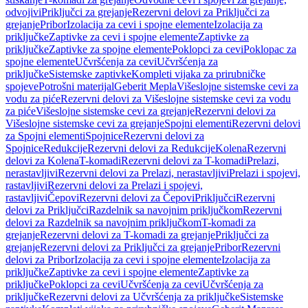
odvojivi
Priključci za grejanje
Rezervni delovi za Priključci za
grejanje
Pribor
Izolacija za cevi i spojne elemente
Izolacija za
priključke
Zaptivke za cevi i spojne elemente
Zaptivke za
priključke
Zaptivke za spojne elemente
Poklopci za cevi
Poklopac za
spojne elemente
Učvršćenja za cevi
Učvršćenja za
priključke
Sistemske zaptivke
Kompleti vijaka za prirubničke
spojeve
Potrošni materijal
Geberit Mepla
Višeslojne sistemske cevi za
vodu za piće
Rezervni delovi za Višeslojne sistemske cevi za vodu
za piće
Višeslojne sistemske cevi za grejanje
Rezervni delovi za
Višeslojne sistemske cevi za grejanje
Spojni elementi
Rezervni delovi
za Spojni elementi
Spojnice
Rezervni delovi za
Spojnice
Redukcije
Rezervni delovi za Redukcije
Kolena
Rezervni
delovi za Kolena
T-komadi
Rezervni delovi za T-komadi
Prelazi,
nerastavljivi
Rezervni delovi za Prelazi, nerastavljivi
Prelazi i spojevi,
rastavljivi
Rezervni delovi za Prelazi i spojevi,
rastavljivi
Čepovi
Rezervni delovi za Čepovi
Priključci
Rezervni
delovi za Priključci
Razdelnik sa navojnim priključkom
Rezervni
delovi za Razdelnik sa navojnim priključkom
T-komadi za
grejanje
Rezervni delovi za T-komadi za grejanje
Priključci za
grejanje
Rezervni delovi za Priključci za grejanje
Pribor
Rezervni
delovi za Pribor
Izolacija za cevi i spojne elemente
Izolacija za
priključke
Zaptivke za cevi i spojne elemente
Zaptivke za
priključke
Poklopci za cevi
Učvršćenja za cevi
Učvršćenja za
priključke
Rezervni delovi za Učvršćenja za priključke
Sistemske