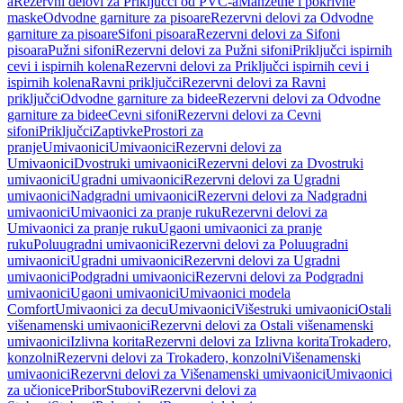
a
Rezervni delovi za Priključci od PVC-a
Manžetne i pokrivne
maske
Odvodne garniture za pisoare
Rezervni delovi za Odvodne
garniture za pisoare
Sifoni pisoara
Rezervni delovi za Sifoni
pisoara
Pužni sifoni
Rezervni delovi za Pužni sifoni
Priključci ispirnih
cevi i ispirnih kolena
Rezervni delovi za Priključci ispirnih cevi i
ispirnih kolena
Ravni priključci
Rezervni delovi za Ravni
priključci
Odvodne garniture za bidee
Rezervni delovi za Odvodne
garniture za bidee
Cevni sifoni
Rezervni delovi za Cevni
sifoni
Priključci
Zaptivke
Prostori za
pranje
Umivaonici
Umivaonici
Rezervni delovi za
Umivaonici
Dvostruki umivaonici
Rezervni delovi za Dvostruki
umivaonici
Ugradni umivaonici
Rezervni delovi za Ugradni
umivaonici
Nadgradni umivaonici
Rezervni delovi za Nadgradni
umivaonici
Umivaonici za pranje ruku
Rezervni delovi za
Umivaonici za pranje ruku
Ugaoni umivaonici za pranje
ruku
Poluugradni umivaonici
Rezervni delovi za Poluugradni
umivaonici
Ugradni umivaonici
Rezervni delovi za Ugradni
umivaonici
Podgradni umivaonici
Rezervni delovi za Podgradni
umivaonici
Ugaoni umivaonici
Umivaonici modela
Comfort
Umivaonici za decu
Umivaonici
Višestruki umivaonici
Ostali
višenamenski umivaonici
Rezervni delovi za Ostali višenamenski
umivaonici
Izlivna korita
Rezervni delovi za Izlivna korita
Trokadero,
konzolni
Rezervni delovi za Trokadero, konzolni
Višenamenski
umivaonici
Rezervni delovi za Višenamenski umivaonici
Umivaonici
za učionice
Pribor
Stubovi
Rezervni delovi za