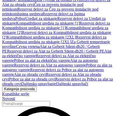
Alat za obradu cevi
Čep za proveru instalacije pod
pritiskom
Rezervni delovi za Čep za proveru instalacije pod
pritiskom
Ispitna sredstva
Rezervni delovi za Ispitna
sredstva
Pribor
Uređaji za stiskanje
Rezervni delovi za Uređaji za
stiskanje
Kompatibilnost uređaja za stiskanje [1]
Rezervni delovi za
Kompatibilnost uređaja za stiskanje [1]
Kompatibilnost uređaja za
stiskanje [2]
Rezervni delovi za Kompatibilnost uređaja za stiskanje
[2]
Kompatibilnost uređaja za stiskanje [2XL]
Rezervni delovi za
Kompatibilnost uređaja za stiskanje [2XL]
Za Geberit temperiranje
površine
Cevna vretena
Alat za Geberit Silent-db20 / Geberit
PE
Rezervni delovi za Alat za Geberit Silent-db20 / Geberit PE
Alat
za električno varenje
Rezervni delovi za Alat za električno
varenje
Pribor za alat za električno varenje
Alat za autogeno
varenje
Rezervni delovi za Alat za autogeno varenje
Pribor za alat za
autogeno varenje
Rezervni delovi za Pribor za alat za autogeno
varenje
Alat za obradu cevi
Rezervni delovi za Alat za obradu
cevi
Pribor za alat za obradu cevi
Rezervni delovi za Pribor za alat za
obradu cevi
Daljinsko upravljanje
Daljinski upravljači
Kategorije proizvoda
Kupatilske serije
Novosti