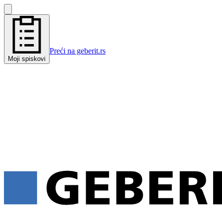
Preći na geberit.rs
Moji spiskovi