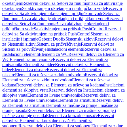
okretanjem
Rezervni delovi za Setovi za finu montažu za aktiviranje
okretanjem
Sa aktiviranjem okretanjem i priključkom vode
Rezervni
delovi za Sa aktiviranjem okretanjem i priključkom vode
Setovi za
finu montažu za aktiviranje okretanjem i priključkom vode
Rezervni
delovi za Setovi za finu montažu za aktiviranje okretanjem i
priključkom vode
Sa aktiviranjem na pritisak PushControl
Rezervni
delovi za Sa aktiviranjem na pritisak PushControl
Sistemi za
instalacije i ispiranje
Geberit Duofix
Sistemski zidovi
Rezervni delovi
za Sistemski zidovi
Sistemi za pričvršćivanje
Rezervni delovi za
Sistemi za pričvršćivanje
Instalacioni elementi
Rezervni delovi za
Instalacioni elementi
Elementi za WC
Rezervni delovi za Elementi za
WC
Elementi za umivaonike
Rezervni delovi za Elementi za
umivaonike
Elementi za bidee
Rezervni delovi za Elementi za
bidee
Elementi za pisoare
Rezervni delovi za Elementi za
pisoare
Elementi za tuševe sa zidnim odvodom
Rezervni delovi za
Elementi za tuševe sa zidnim odvodom
Elementi za tuševe sa
kadama
Rezervni delovi za Elementi za tuševe sa kadama
Instalacioni
elementi za sklopiva vrata
Rezervni delovi za Instalacioni elementi za
sklopiva vrata
Elementi za livene umivaonike
Rezervni delovi za
Elementi za livene umivaonike
Elementi za armaturu
Rezervni delovi
za Elementi za armaturu
Elementi za mašine za pranje i mašine za
pranje posuđa
Rezervni delovi za Elementi za mašine za pranje i
mašine za pranje posuđa
Elementi za konzolne nosače
Rezervni
delovi za Elementi za konzolne nosače
Elementi za
sudopere
Rezervni delovi za Elementi za sudopere
Elementi za zidne