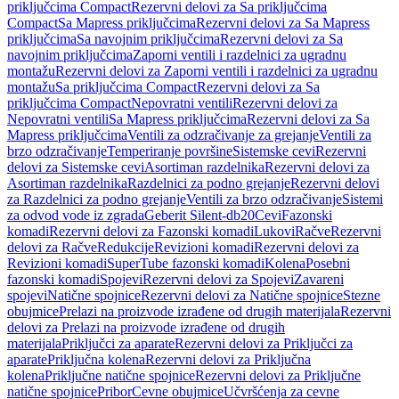
priključcima Compact
Rezervni delovi za Sa priključcima
Compact
Sa Mapress priključcima
Rezervni delovi za Sa Mapress
priključcima
Sa navojnim priključcima
Rezervni delovi za Sa
navojnim priključcima
Zaporni ventili i razdelnici za ugradnu
montažu
Rezervni delovi za Zaporni ventili i razdelnici za ugradnu
montažu
Sa priključcima Compact
Rezervni delovi za Sa
priključcima Compact
Nepovratni ventili
Rezervni delovi za
Nepovratni ventili
Sa Mapress priključcima
Rezervni delovi za Sa
Mapress priključcima
Ventili za odzračivanje za grejanje
Ventili za
brzo odzračivanje
Temperiranje površine
Sistemske cevi
Rezervni
delovi za Sistemske cevi
Asortiman razdelnika
Rezervni delovi za
Asortiman razdelnika
Razdelnici za podno grejanje
Rezervni delovi
za Razdelnici za podno grejanje
Ventili za brzo odzračivanje
Sistemi
za odvod vode iz zgrada
Geberit Silent-db20
Cevi
Fazonski
komadi
Rezervni delovi za Fazonski komadi
Lukovi
Račve
Rezervni
delovi za Račve
Redukcije
Revizioni komadi
Rezervni delovi za
Revizioni komadi
SuperTube fazonski komadi
Kolena
Posebni
fazonski komadi
Spojevi
Rezervni delovi za Spojevi
Zavareni
spojevi
Natične spojnice
Rezervni delovi za Natične spojnice
Stezne
obujmice
Prelazi na proizvode izrađene od drugih materijala
Rezervni
delovi za Prelazi na proizvode izrađene od drugih
materijala
Priključci za aparate
Rezervni delovi za Priključci za
aparate
Priključna kolena
Rezervni delovi za Priključna
kolena
Priključne natične spojnice
Rezervni delovi za Priključne
natične spojnice
Pribor
Cevne obujmice
Učvršćenja za cevne