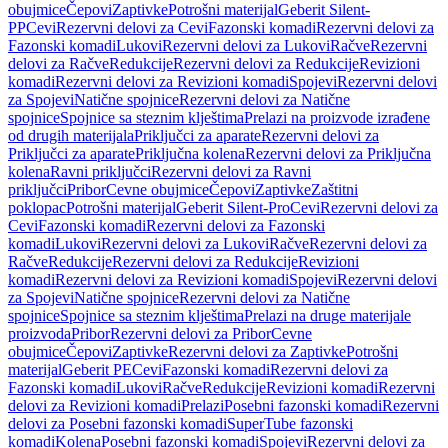
obujmice
Čepovi
Zaptivke
Potrošni materijal
Geberit Silent-
PP
Cevi
Rezervni delovi za Cevi
Fazonski komadi
Rezervni delovi za
Fazonski komadi
Lukovi
Rezervni delovi za Lukovi
Račve
Rezervni
delovi za Račve
Redukcije
Rezervni delovi za Redukcije
Revizioni
komadi
Rezervni delovi za Revizioni komadi
Spojevi
Rezervni delovi
za Spojevi
Natične spojnice
Rezervni delovi za Natične
spojnice
Spojnice sa steznim klještima
Prelazi na proizvode izrađene
od drugih materijala
Priključci za aparate
Rezervni delovi za
Priključci za aparate
Priključna kolena
Rezervni delovi za Priključna
kolena
Ravni priključci
Rezervni delovi za Ravni
priključci
Pribor
Cevne obujmice
Čepovi
Zaptivke
Zaštitni
poklopac
Potrošni materijal
Geberit Silent-Pro
Cevi
Rezervni delovi za
Cevi
Fazonski komadi
Rezervni delovi za Fazonski
komadi
Lukovi
Rezervni delovi za Lukovi
Račve
Rezervni delovi za
Račve
Redukcije
Rezervni delovi za Redukcije
Revizioni
komadi
Rezervni delovi za Revizioni komadi
Spojevi
Rezervni delovi
za Spojevi
Natične spojnice
Rezervni delovi za Natične
spojnice
Spojnice sa steznim klještima
Prelazi na druge materijale
proizvoda
Pribor
Rezervni delovi za Pribor
Cevne
obujmice
Čepovi
Zaptivke
Rezervni delovi za Zaptivke
Potrošni
materijal
Geberit PE
Cevi
Fazonski komadi
Rezervni delovi za
Fazonski komadi
Lukovi
Račve
Redukcije
Revizioni komadi
Rezervni
delovi za Revizioni komadi
Prelazi
Posebni fazonski komadi
Rezervni
delovi za Posebni fazonski komadi
SuperTube fazonski
komadi
Kolena
Posebni fazonski komadi
Spojevi
Rezervni delovi za