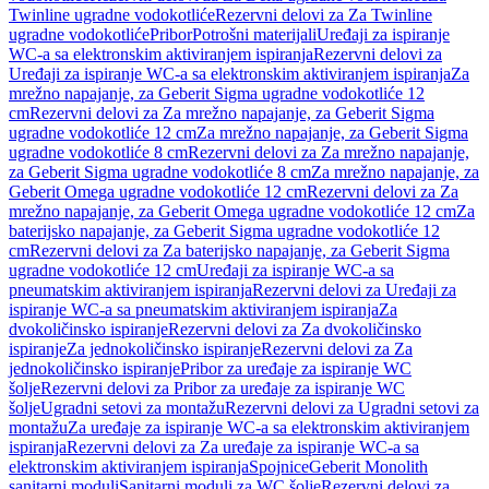
Twinline ugradne vodokotliće
Rezervni delovi za Za Twinline
ugradne vodokotliće
Pribor
Potrošni materijali
Uređaji za ispiranje
WC-a sa elektronskim aktiviranjem ispiranja
Rezervni delovi za
Uređaji za ispiranje WC-a sa elektronskim aktiviranjem ispiranja
Za
mrežno napajanje, za Geberit Sigma ugradne vodokotliće 12
cm
Rezervni delovi za Za mrežno napajanje, za Geberit Sigma
ugradne vodokotliće 12 cm
Za mrežno napajanje, za Geberit Sigma
ugradne vodokotliće 8 cm
Rezervni delovi za Za mrežno napajanje,
za Geberit Sigma ugradne vodokotliće 8 cm
Za mrežno napajanje, za
Geberit Omega ugradne vodokotliće 12 cm
Rezervni delovi za Za
mrežno napajanje, za Geberit Omega ugradne vodokotliće 12 cm
Za
baterijsko napajanje, za Geberit Sigma ugradne vodokotliće 12
cm
Rezervni delovi za Za baterijsko napajanje, za Geberit Sigma
ugradne vodokotliće 12 cm
Uređaji za ispiranje WC-a sa
pneumatskim aktiviranjem ispiranja
Rezervni delovi za Uređaji za
ispiranje WC-a sa pneumatskim aktiviranjem ispiranja
Za
dvokoličinsko ispiranje
Rezervni delovi za Za dvokoličinsko
ispiranje
Za jednokoličinsko ispiranje
Rezervni delovi za Za
jednokoličinsko ispiranje
Pribor za uređaje za ispiranje WC
šolje
Rezervni delovi za Pribor za uređaje za ispiranje WC
šolje
Ugradni setovi za montažu
Rezervni delovi za Ugradni setovi za
montažu
Za uređaje za ispiranje WC-a sa elektronskim aktiviranjem
ispiranja
Rezervni delovi za Za uređaje za ispiranje WC-a sa
elektronskim aktiviranjem ispiranja
Spojnice
Geberit Monolith
sanitarni moduli
Sanitarni moduli za WC šolje
Rezervni delovi za