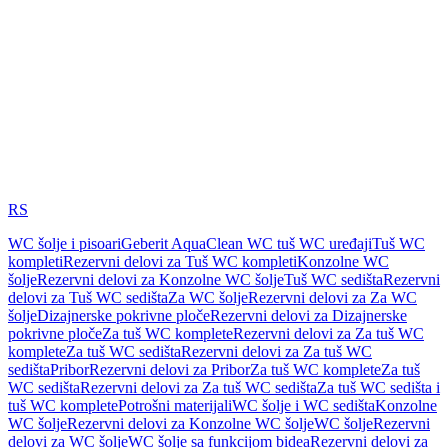
RS
WC šolje i pisoari
Geberit AquaClean WC tuš WC uređaji
Tuš WC
kompleti
Rezervni delovi za Tuš WC kompleti
Konzolne WC
šolje
Rezervni delovi za Konzolne WC šolje
Tuš WC sedišta
Rezervni
delovi za Tuš WC sedišta
Za WC šolje
Rezervni delovi za Za WC
šolje
Dizajnerske pokrivne ploče
Rezervni delovi za Dizajnerske
pokrivne ploče
Za tuš WC komplete
Rezervni delovi za Za tuš WC
komplete
Za tuš WC sedišta
Rezervni delovi za Za tuš WC
sedišta
Pribor
Rezervni delovi za Pribor
Za tuš WC komplete
Za tuš
WC sedišta
Rezervni delovi za Za tuš WC sedišta
Za tuš WC sedišta i
tuš WC komplete
Potrošni materijali
WC šolje i WC sedišta
Konzolne
WC šolje
Rezervni delovi za Konzolne WC šolje
WC šolje
Rezervni
delovi za WC šolje
WC šolje sa funkcijom bidea
Rezervni delovi za