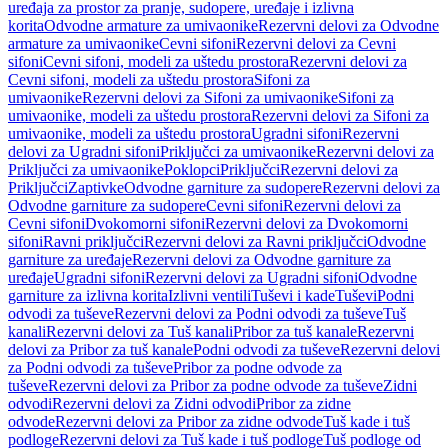
uređaja za prostor za pranje, sudopere, uređaje i izlivna
korita
Odvodne armature za umivaonike
Rezervni delovi za Odvodne
armature za umivaonike
Cevni sifoni
Rezervni delovi za Cevni
sifoni
Cevni sifoni, modeli za uštedu prostora
Rezervni delovi za
Cevni sifoni, modeli za uštedu prostora
Sifoni za
umivaonike
Rezervni delovi za Sifoni za umivaonike
Sifoni za
umivaonike, modeli za uštedu prostora
Rezervni delovi za Sifoni za
umivaonike, modeli za uštedu prostora
Ugradni sifoni
Rezervni
delovi za Ugradni sifoni
Priključci za umivaonike
Rezervni delovi za
Priključci za umivaonike
Poklopci
Priključci
Rezervni delovi za
Priključci
Zaptivke
Odvodne garniture za sudopere
Rezervni delovi za
Odvodne garniture za sudopere
Cevni sifoni
Rezervni delovi za
Cevni sifoni
Dvokomorni sifoni
Rezervni delovi za Dvokomorni
sifoni
Ravni priključci
Rezervni delovi za Ravni priključci
Odvodne
garniture za uređaje
Rezervni delovi za Odvodne garniture za
uređaje
Ugradni sifoni
Rezervni delovi za Ugradni sifoni
Odvodne
garniture za izlivna korita
Izlivni ventili
Tuševi i kade
Tuševi
Podni
odvodi za tuševe
Rezervni delovi za Podni odvodi za tuševe
Tuš
kanali
Rezervni delovi za Tuš kanali
Pribor za tuš kanale
Rezervni
delovi za Pribor za tuš kanale
Podni odvodi za tuševe
Rezervni delovi
za Podni odvodi za tuševe
Pribor za podne odvode za
tuševe
Rezervni delovi za Pribor za podne odvode za tuševe
Zidni
odvodi
Rezervni delovi za Zidni odvodi
Pribor za zidne
odvode
Rezervni delovi za Pribor za zidne odvode
Tuš kade i tuš
podloge
Rezervni delovi za Tuš kade i tuš podloge
Tuš podloge od