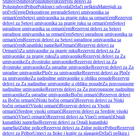
Stubovi
Stubovi
Polustubovi
Rezervni delovi za
Polustubovi
Pribor
Poklopci odvoda
Držači peškira
Materijali za
pričvršćenje
Dekorativne pregrade
Setovi umivaonika sa
ormarićem
Setovi umivaonika za pranje ruku sa ormarićem
Rezervni
delovi za Setovi umivaonika za pranje ruku sa ormarićem
Setovi
ugradnog umivaonika sa ormarićem
Rezervni delovi za Setovi
ugradnog umivaonika sa ormarićem
Setovi ugradnog umivaonika sa
ormarićem
Rezervni delovi za Setovi ugradnog umivaonika sa
ormarićem
Kupatilski nameštaj
Ormarići
Rezervni delovi za
Ormarići
Za umivaonike za pranje ruku
Rezervni delovi za Za
umivaonike za pranje ruku
Za umivaonike
Rezervni delovi za Za
umivaonike
Za dvostruke umivaonike
Rezervni delovi za Za
dvostruke umivaonike
Za ugradne umivaonike
Rezervni delovi za Za
ugradne umivaonike
Ploče za umivaonike
Rezervni delovi za Ploče
za umivaonike
Za nadpultne umivaonike u obliku posude
Rezervni
delovi za Za nadpultne umivaonike u obliku posude
Za pravougaone
nadpultne umivaonike
Rezervni delovi za Za pravougaone nadpultne
umivaonike
Za ugradne umivaonike
Bočni ormarići
Rezervni delovi
za Bočni ormarići
Niski bočni ormarići
Rezervni delovi za Niski
bočni ormarići
Visoki ormarići
Rezervni delovi za Visoki
ormarići
Srednje visoki ormarići
Rezervni delovi za Srednje visoki
ormarići
Viseći ormarići
Rezervni delovi za Viseći ormarići
Ostali
kupatilski nameštaj
Rezervni delovi za Ostali kupatilski
nameštaj
Zidne police
Rezervni delovi za Zidne police
Pribor
Rezervni
delovi za Pribor
Umeci za fioke i kutije za slaganje
Držači peškira i