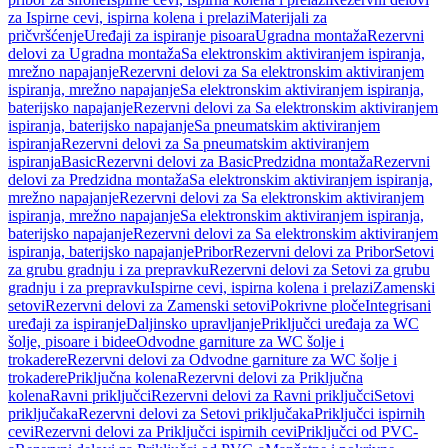
za Ispirne cevi, ispirna kolena i prelazi
Materijali za
pričvršćenje
Uređaji za ispiranje pisoara
Ugradna montaža
Rezervni
delovi za Ugradna montaža
Sa elektronskim aktiviranjem ispiranja,
mrežno napajanje
Rezervni delovi za Sa elektronskim aktiviranjem
ispiranja, mrežno napajanje
Sa elektronskim aktiviranjem ispiranja,
baterijsko napajanje
Rezervni delovi za Sa elektronskim aktiviranjem
ispiranja, baterijsko napajanje
Sa pneumatskim aktiviranjem
ispiranja
Rezervni delovi za Sa pneumatskim aktiviranjem
ispiranja
Basic
Rezervni delovi za Basic
Predzidna montaža
Rezervni
delovi za Predzidna montaža
Sa elektronskim aktiviranjem ispiranja,
mrežno napajanje
Rezervni delovi za Sa elektronskim aktiviranjem
ispiranja, mrežno napajanje
Sa elektronskim aktiviranjem ispiranja,
baterijsko napajanje
Rezervni delovi za Sa elektronskim aktiviranjem
ispiranja, baterijsko napajanje
Pribor
Rezervni delovi za Pribor
Setovi
za grubu gradnju i za prepravku
Rezervni delovi za Setovi za grubu
gradnju i za prepravku
Ispirne cevi, ispirna kolena i prelazi
Zamenski
setovi
Rezervni delovi za Zamenski setovi
Pokrivne ploče
Integrisani
uređaji za ispiranje
Daljinsko upravljanje
Priključci uređaja za WC
šolje, pisoare i bidee
Odvodne garniture za WC šolje i
trokadere
Rezervni delovi za Odvodne garniture za WC šolje i
trokadere
Priključna kolena
Rezervni delovi za Priključna
kolena
Ravni priključci
Rezervni delovi za Ravni priključci
Setovi
priključaka
Rezervni delovi za Setovi priključaka
Priključci ispirnih
cevi
Rezervni delovi za Priključci ispirnih cevi
Priključci od PVC-