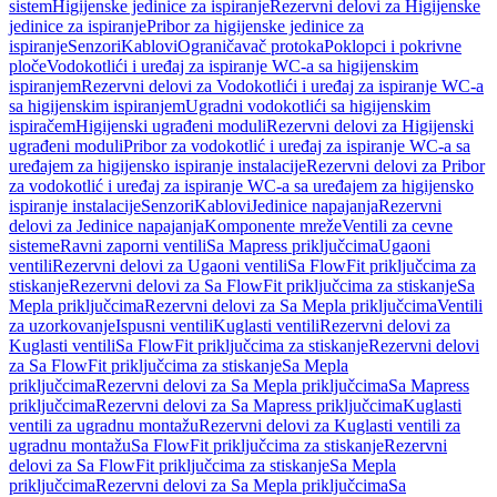
sistem
Higijenske jedinice za ispiranje
Rezervni delovi za Higijenske
jedinice za ispiranje
Pribor za higijenske jedinice za
ispiranje
Senzori
Kablovi
Ograničavač protoka
Poklopci i pokrivne
ploče
Vodokotlići i uređaj za ispiranje WC-a sa higijenskim
ispiranjem
Rezervni delovi za Vodokotlići i uređaj za ispiranje WC-a
sa higijenskim ispiranjem
Ugradni vodokotlići sa higijenskim
ispiračem
Higijenski ugrađeni moduli
Rezervni delovi za Higijenski
ugrađeni moduli
Pribor za vodokotlić i uređaj za ispiranje WC-a sa
uređajem za higijensko ispiranje instalacije
Rezervni delovi za Pribor
za vodokotlić i uređaj za ispiranje WC-a sa uređajem za higijensko
ispiranje instalacije
Senzori
Kablovi
Jedinice napajanja
Rezervni
delovi za Jedinice napajanja
Komponente mreže
Ventili za cevne
sisteme
Ravni zaporni ventili
Sa Mapress priključcima
Ugaoni
ventili
Rezervni delovi za Ugaoni ventili
Sa FlowFit priključcima za
stiskanje
Rezervni delovi za Sa FlowFit priključcima za stiskanje
Sa
Mepla priključcima
Rezervni delovi za Sa Mepla priključcima
Ventili
za uzorkovanje
Ispusni ventili
Kuglasti ventili
Rezervni delovi za
Kuglasti ventili
Sa FlowFit priključcima za stiskanje
Rezervni delovi
za Sa FlowFit priključcima za stiskanje
Sa Mepla
priključcima
Rezervni delovi za Sa Mepla priključcima
Sa Mapress
priključcima
Rezervni delovi za Sa Mapress priključcima
Kuglasti
ventili za ugradnu montažu
Rezervni delovi za Kuglasti ventili za
ugradnu montažu
Sa FlowFit priključcima za stiskanje
Rezervni
delovi za Sa FlowFit priključcima za stiskanje
Sa Mepla
priključcima
Rezervni delovi za Sa Mepla priključcima
Sa