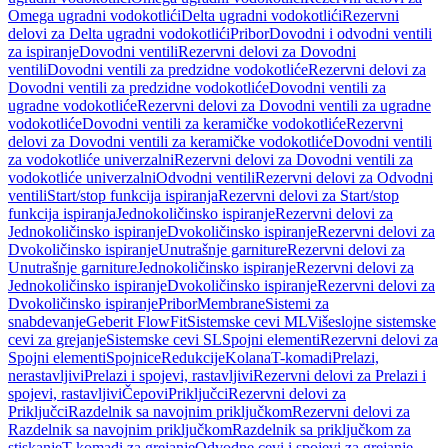
Omega ugradni vodokotlići
Delta ugradni vodokotlići
Rezervni
delovi za Delta ugradni vodokotlići
Pribor
Dovodni i odvodni ventili
za ispiranje
Dovodni ventili
Rezervni delovi za Dovodni
ventili
Dovodni ventili za predzidne vodokotliće
Rezervni delovi za
Dovodni ventili za predzidne vodokotliće
Dovodni ventili za
ugradne vodokotliće
Rezervni delovi za Dovodni ventili za ugradne
vodokotliće
Dovodni ventili za keramičke vodokotliće
Rezervni
delovi za Dovodni ventili za keramičke vodokotliće
Dovodni ventili
za vodokotliće univerzalni
Rezervni delovi za Dovodni ventili za
vodokotliće univerzalni
Odvodni ventili
Rezervni delovi za Odvodni
ventili
Start/stop funkcija ispiranja
Rezervni delovi za Start/stop
funkcija ispiranja
Jednokoličinsko ispiranje
Rezervni delovi za
Jednokoličinsko ispiranje
Dvokoličinsko ispiranje
Rezervni delovi za
Dvokoličinsko ispiranje
Unutrašnje garniture
Rezervni delovi za
Unutrašnje garniture
Jednokoličinsko ispiranje
Rezervni delovi za
Jednokoličinsko ispiranje
Dvokoličinsko ispiranje
Rezervni delovi za
Dvokoličinsko ispiranje
Pribor
Membrane
Sistemi za
snabdevanje
Geberit FlowFit
Sistemske cevi ML
Višeslojne sistemske
cevi za grejanje
Sistemske cevi SL
Spojni elementi
Rezervni delovi za
Spojni elementi
Spojnice
Redukcije
Kolana
T-komadi
Prelazi,
nerastavljivi
Prelazi i spojevi, rastavljivi
Rezervni delovi za Prelazi i
spojevi, rastavljivi
Čepovi
Priključci
Rezervni delovi za
Priključci
Razdelnik sa navojnim priključkom
Rezervni delovi za
Razdelnik sa navojnim priključkom
Razdelnik sa priključkom za
stiskanje
T-komadi za grejanje
Odvodne cevi i spojevi za grejanje,