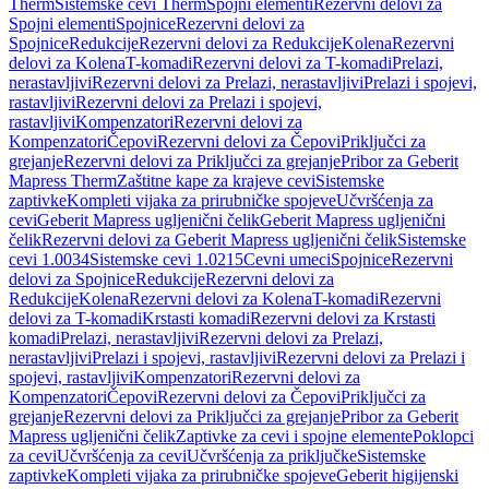
Therm
Sistemske cevi Therm
Spojni elementi
Rezervni delovi za
Spojni elementi
Spojnice
Rezervni delovi za
Spojnice
Redukcije
Rezervni delovi za Redukcije
Kolena
Rezervni
delovi za Kolena
T-komadi
Rezervni delovi za T-komadi
Prelazi,
nerastavljivi
Rezervni delovi za Prelazi, nerastavljivi
Prelazi i spojevi,
rastavljivi
Rezervni delovi za Prelazi i spojevi,
rastavljivi
Kompenzatori
Rezervni delovi za
Kompenzatori
Čepovi
Rezervni delovi za Čepovi
Priključci za
grejanje
Rezervni delovi za Priključci za grejanje
Pribor za Geberit
Mapress Therm
Zaštitne kape za krajeve cevi
Sistemske
zaptivke
Kompleti vijaka za prirubničke spojeve
Učvršćenja za
cevi
Geberit Mapress ugljenični čelik
Geberit Mapress ugljenični
čelik
Rezervni delovi za Geberit Mapress ugljenični čelik
Sistemske
cevi 1.0034
Sistemske cevi 1.0215
Cevni umeci
Spojnice
Rezervni
delovi za Spojnice
Redukcije
Rezervni delovi za
Redukcije
Kolena
Rezervni delovi za Kolena
T-komadi
Rezervni
delovi za T-komadi
Krstasti komadi
Rezervni delovi za Krstasti
komadi
Prelazi, nerastavljivi
Rezervni delovi za Prelazi,
nerastavljivi
Prelazi i spojevi, rastavljivi
Rezervni delovi za Prelazi i
spojevi, rastavljivi
Kompenzatori
Rezervni delovi za
Kompenzatori
Čepovi
Rezervni delovi za Čepovi
Priključci za
grejanje
Rezervni delovi za Priključci za grejanje
Pribor za Geberit
Mapress ugljenični čelik
Zaptivke za cevi i spojne elemente
Poklopci
za cevi
Učvršćenja za cevi
Učvršćenja za priključke
Sistemske
zaptivke
Kompleti vijaka za prirubničke spojeve
Geberit higijenski