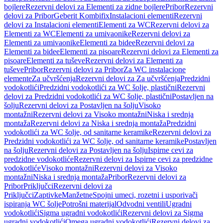
bojlere
Rezervni delovi za Elementi za zidne bojlere
Pribor
Rezervni
delovi za Pribor
Geberit Kombifix
Instalacioni elementi
Rezervni
delovi za Instalacioni elementi
Elementi za WC
Rezervni delovi za
Elementi za WC
Elementi za umivaonike
Rezervni delovi za
Elementi za umivaonike
Elementi za bidee
Rezervni delovi za
Elementi za bidee
Elementi za pisoare
Rezervni delovi za Elementi za
pisoare
Elementi za tuševe
Rezervni delovi za Elementi za
tuševe
Pribor
Rezervni delovi za Pribor
Za WC instalacione
elemente
Za učvršćenja
Rezervni delovi za Za učvršćenja
Predzidni
vodokotlići
Predzidni vodokotlići za WC šolje, plastični
Rezervni
delovi za Predzidni vodokotlići za WC šolje, plastični
Postavljen na
šolju
Rezervni delovi za Postavljen na šolju
Visoko
montažni
Rezervni delovi za Visoko montažni
Niska i srednja
montaža
Rezervni delovi za Niska i srednja montaža
Predzidni
vodokotlići za WC šolje, od sanitarne keramike
Rezervni delovi za
Predzidni vodokotlići za WC šolje, od sanitarne keramike
Postavljen
na šolju
Rezervni delovi za Postavljen na šolju
Ispirne cevi za
predzidne vodokotliće
Rezervni delovi za Ispirne cevi za predzidne
vodokotliće
Visoko montažni
Rezervni delovi za Visoko
montažni
Niska i srednja montaža
Pribor
Rezervni delovi za
Pribor
Priključci
Rezervni delovi za
Priključci
Zaptivke
Manžetne
Spojni umeci, rozetni i usporivači
ispiranja WC šolje
Potrošni materijal
Odvodni ventili
Ugradni
vodokotlići
Sigma ugradni vodokotlići
Rezervni delovi za Sigma
ugradni vodokotlići
Omega ugradni vodokotlići
Rezervni delovi za