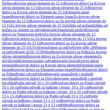
žljebove
Krovni ulivni elementi do 12 l/s
Rezervni delovi za Krovni
ulivni elementi do 12 l/s
Krovni ulivni elementi do 25 l/s
Rezervni
delovi za Krovni ulivni elementi do 25 l/s
Elementi parne
brane
Rezervni delovi za Elementi parne brane
Za krovne ulivne
elemente do 12 l/s
Rezervni delovi za Za krovne ulivne elemente do
12 l/s
Za krovne ulivne elemente do 25 l/s
Zaštita od požara
Zaštita od
požara za sisteme za odvodnjavanje
Sigurnosni prelivi
Rezervni
delovi za Sigurnosni prelivi
Za krovne ulivne elemente do 12
l/s
Rezervni delovi za Za krovne ulivne elemente do 12 l/s
Za krovne
ulivne elemente do 25 l/s
Rezervni delovi za Za krovne ulivne
elemente do 25 l/s
Učvršćenja
Sistem za pričvršćenje d40–200
Sistem
za pričvršćenje d250–315
Pribor
Rezervni delovi za Pribor
Za krovne
ulivne elemente
Rezervni delovi za Za krovne ulivne elemente
Za
učvršćenja
Konvencionalno odvodnjavanje krova
Krovni ulivni
elementi
Rezervni delovi za Krovni ulivni elementi
Elementi parne
brane
Rezervni delovi za Elementi parne brane
Pribor
Rezervni delovi
za Pribor
Podni odvod
Odvodnjavanje unutrašnjih i spoljnih
površina
Rezervni delovi za Odvodnjavanje unutrašnjih i spoljnih
površina
Podni odvodi 10 x 10 cm
Rezervni delovi za Podni odvodi
10 x 10 cm
Podni odvodi za balkone i terase, 10 x 10 cm
Rezervni
delovi za Podni odvodi za balkone i terase, 10 x 10 cm
Podni odvodi
13 x 13 cm
Rezervni delovi za Podni odvodi 13 x 13 cm
Podni
odvodi za balkone i terase 13 x 13 cm
Rezervni delovi za Podni
odvodi za balkone i terase 13 x 13 cm
Pribor
Rezervni delovi za
Pribor
Alati
Alati
Alat za Geberit FlowFit
Rezervni delovi za Alat za