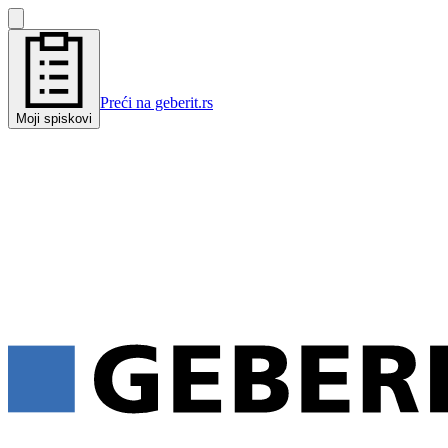
Preći na geberit.rs
Moji spiskovi