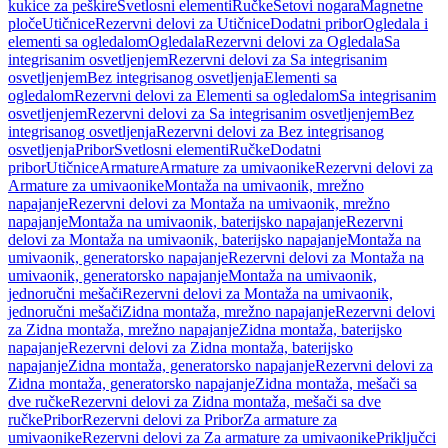
kukice za peškire
Svetlosni elementi
Ručke
Setovi nogara
Magnetne
ploče
Utičnice
Rezervni delovi za Utičnice
Dodatni pribor
Ogledala i
elementi sa ogledalom
Ogledala
Rezervni delovi za Ogledala
Sa
integrisanim osvetljenjem
Rezervni delovi za Sa integrisanim
osvetljenjem
Bez integrisanog osvetljenja
Elementi sa
ogledalom
Rezervni delovi za Elementi sa ogledalom
Sa integrisanim
osvetljenjem
Rezervni delovi za Sa integrisanim osvetljenjem
Bez
integrisanog osvetljenja
Rezervni delovi za Bez integrisanog
osvetljenja
Pribor
Svetlosni elementi
Ručke
Dodatni
pribor
Utičnice
Armature
Armature za umivaonike
Rezervni delovi za
Armature za umivaonike
Montaža na umivaonik, mrežno
napajanje
Rezervni delovi za Montaža na umivaonik, mrežno
napajanje
Montaža na umivaonik, baterijsko napajanje
Rezervni
delovi za Montaža na umivaonik, baterijsko napajanje
Montaža na
umivaonik, generatorsko napajanje
Rezervni delovi za Montaža na
umivaonik, generatorsko napajanje
Montaža na umivaonik,
jednoručni mešači
Rezervni delovi za Montaža na umivaonik,
jednoručni mešači
Zidna montaža, mrežno napajanje
Rezervni delovi
za Zidna montaža, mrežno napajanje
Zidna montaža, baterijsko
napajanje
Rezervni delovi za Zidna montaža, baterijsko
napajanje
Zidna montaža, generatorsko napajanje
Rezervni delovi za
Zidna montaža, generatorsko napajanje
Zidna montaža, mešači sa
dve ručke
Rezervni delovi za Zidna montaža, mešači sa dve
ručke
Pribor
Rezervni delovi za Pribor
Za armature za
umivaonike
Rezervni delovi za Za armature za umivaonike
Priključci