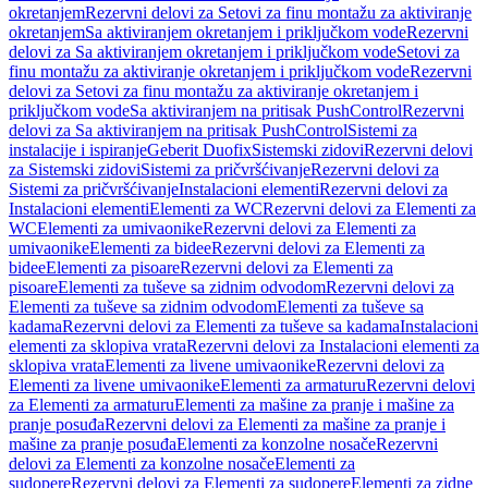
okretanjem
Rezervni delovi za Setovi za finu montažu za aktiviranje
okretanjem
Sa aktiviranjem okretanjem i priključkom vode
Rezervni
delovi za Sa aktiviranjem okretanjem i priključkom vode
Setovi za
finu montažu za aktiviranje okretanjem i priključkom vode
Rezervni
delovi za Setovi za finu montažu za aktiviranje okretanjem i
priključkom vode
Sa aktiviranjem na pritisak PushControl
Rezervni
delovi za Sa aktiviranjem na pritisak PushControl
Sistemi za
instalacije i ispiranje
Geberit Duofix
Sistemski zidovi
Rezervni delovi
za Sistemski zidovi
Sistemi za pričvršćivanje
Rezervni delovi za
Sistemi za pričvršćivanje
Instalacioni elementi
Rezervni delovi za
Instalacioni elementi
Elementi za WC
Rezervni delovi za Elementi za
WC
Elementi za umivaonike
Rezervni delovi za Elementi za
umivaonike
Elementi za bidee
Rezervni delovi za Elementi za
bidee
Elementi za pisoare
Rezervni delovi za Elementi za
pisoare
Elementi za tuševe sa zidnim odvodom
Rezervni delovi za
Elementi za tuševe sa zidnim odvodom
Elementi za tuševe sa
kadama
Rezervni delovi za Elementi za tuševe sa kadama
Instalacioni
elementi za sklopiva vrata
Rezervni delovi za Instalacioni elementi za
sklopiva vrata
Elementi za livene umivaonike
Rezervni delovi za
Elementi za livene umivaonike
Elementi za armaturu
Rezervni delovi
za Elementi za armaturu
Elementi za mašine za pranje i mašine za
pranje posuđa
Rezervni delovi za Elementi za mašine za pranje i
mašine za pranje posuđa
Elementi za konzolne nosače
Rezervni
delovi za Elementi za konzolne nosače
Elementi za
sudopere
Rezervni delovi za Elementi za sudopere
Elementi za zidne