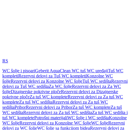
RS
WC šolje i pisoari
Geberit AquaClean WC tuš WC uređaji
Tuš WC
kompleti
Rezervni delovi za Tuš WC kompleti
Konzolne WC
šolje
Rezervni delovi za Konzolne WC šolje
Tuš WC sedišta
Rezervni
delovi za Tuš WC sedišta
Za WC šolje
Rezervni delovi za Za WC
šolje
Dizajnerske pokrivne ploče
Rezervni delovi za Dizajnerske
pokrivne ploče
Za tuš WC komplete
Rezervni delovi za Za tuš WC
komplete
Za tuš WC sedišta
Rezervni delovi za Za tuš WC
sedišta
Pribor
Rezervni delovi za Pribor
Za tuš WC komplete
Za tuš
WC sedišta
Rezervni delovi za Za tuš WC sedišta
Za tuš WC sedišta i
tuš WC komplete
Potrošni materijali
WC šolje i WC sedišta
Konzolne
WC šolje
Rezervni delovi za Konzolne WC šolje
WC šolje
Rezervni
delovi za WC šolje
WC šolje sa funkcijom bidea
Rezervni delovi za