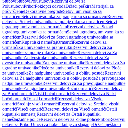
Stubovi
Stubovi
Polustubovi
Rezervni delovi za
Polustubovi
Pribor
Poklopci odvoda
Držači peškira
Materijali za
pričvršćenje
Dekorativne pregrade
Setovi umivaonika sa
ormarićem
Setovi umivaonika za pranje ruku sa ormarićem
Rezervni
delovi za Setovi umivaonika za pranje ruku sa ormarićem
Setovi
ugradnog umivaonika sa ormarićem
Rezervni delovi za Setovi
ugradnog umivaonika sa ormarićem
Setovi ugradnog umivaonika sa
ormarićem
Rezervni delovi za Setovi ugradnog umivaonika sa
ormarićem
Kupatilski nameštaj
Ormarići
Rezervni delovi za
Ormarići
Za umivaonike za pranje ruku
Rezervni delovi za Za
umivaonike za pranje ruku
Za umivaonike
Rezervni delovi za Za
umivaonike
Za dvostruke umivaonike
Rezervni delovi za Za
dvostruke umivaonike
Za ugradne umivaonike
Rezervni delovi za Za
ugradne umivaonike
Ploče za umivaonike
Rezervni delovi za Ploče
za umivaonike
Za nadpultne umivaonike u obliku posude
Rezervni
delovi za Za nadpultne umivaonike u obliku posude
Za pravougaone
nadpultne umivaonike
Rezervni delovi za Za pravougaone nadpultne
umivaonike
Za ugradne umivaonike
Bočni ormarići
Rezervni delovi
za Bočni ormarići
Niski bočni ormarići
Rezervni delovi za Niski
bočni ormarići
Visoki ormarići
Rezervni delovi za Visoki
ormarići
Srednje visoki ormarići
Rezervni delovi za Srednje visoki
ormarići
Viseći ormarići
Rezervni delovi za Viseći ormarići
Ostali
kupatilski nameštaj
Rezervni delovi za Ostali kupatilski
nameštaj
Zidne police
Rezervni delovi za Zidne police
Pribor
Rezervni
delovi za Pribor
Umeci za fioke i kutije za slaganje
Držači peškira i