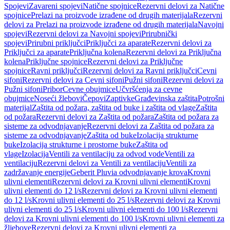
Spojevi
Zavareni spojevi
Natične spojnice
Rezervni delovi za Natične
spojnice
Prelazi na proizvode izrađene od drugih materijala
Rezervni
delovi za Prelazi na proizvode izrađene od drugih materijala
Navojni
spojevi
Rezervni delovi za Navojni spojevi
Prirubnički
spojevi
Prirubni priključci
Priključci za aparate
Rezervni delovi za
Priključci za aparate
Priključna kolena
Rezervni delovi za Priključna
kolena
Priključne spojnice
Rezervni delovi za Priključne
spojnice
Ravni priključci
Rezervni delovi za Ravni priključci
Cevni
sifoni
Rezervni delovi za Cevni sifoni
Pužni sifoni
Rezervni delovi za
Pužni sifoni
Pribor
Cevne obujmice
Učvršćenja za cevne
obujmice
Noseći žlebovi
Čepovi
Zaptivke
Građevinska zaštita
Potrošni
materijal
Zaštita od požara, zaštita od buke i zaštita od vlage
Zaštita
od požara
Rezervni delovi za Zaštita od požara
Zaštita od požara za
sisteme za odvodnjavanje
Rezervni delovi za Zaštita od požara za
sisteme za odvodnjavanje
Zaštita od buke
Izolacija strukturne
buke
Izolacija strukturne i prostorne buke
Zaštita od
vlage
Izolacija
Ventili za ventilaciju za odvod vode
Ventili za
ventilaciju
Rezervni delovi za Ventili za ventilaciju
Ventili za
zadržavanje energije
Geberit Pluvia odvodnjavanje krova
Krovni
ulivni elementi
Rezervni delovi za Krovni ulivni elementi
Krovni
ulivni elementi do 12 l/s
Rezervni delovi za Krovni ulivni elementi
do 12 l/s
Krovni ulivni elementi do 25 l/s
Rezervni delovi za Krovni
ulivni elementi do 25 l/s
Krovni ulivni elementi do 100 l/s
Rezervni
delovi za Krovni ulivni elementi do 100 l/s
Krovni ulivni elementi za
žljebove
Rezervni delovi za Krovni ulivni elementi za