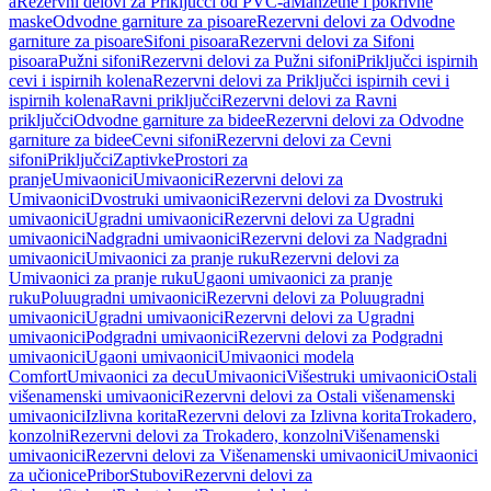
a
Rezervni delovi za Priključci od PVC-a
Manžetne i pokrivne
maske
Odvodne garniture za pisoare
Rezervni delovi za Odvodne
garniture za pisoare
Sifoni pisoara
Rezervni delovi za Sifoni
pisoara
Pužni sifoni
Rezervni delovi za Pužni sifoni
Priključci ispirnih
cevi i ispirnih kolena
Rezervni delovi za Priključci ispirnih cevi i
ispirnih kolena
Ravni priključci
Rezervni delovi za Ravni
priključci
Odvodne garniture za bidee
Rezervni delovi za Odvodne
garniture za bidee
Cevni sifoni
Rezervni delovi za Cevni
sifoni
Priključci
Zaptivke
Prostori za
pranje
Umivaonici
Umivaonici
Rezervni delovi za
Umivaonici
Dvostruki umivaonici
Rezervni delovi za Dvostruki
umivaonici
Ugradni umivaonici
Rezervni delovi za Ugradni
umivaonici
Nadgradni umivaonici
Rezervni delovi za Nadgradni
umivaonici
Umivaonici za pranje ruku
Rezervni delovi za
Umivaonici za pranje ruku
Ugaoni umivaonici za pranje
ruku
Poluugradni umivaonici
Rezervni delovi za Poluugradni
umivaonici
Ugradni umivaonici
Rezervni delovi za Ugradni
umivaonici
Podgradni umivaonici
Rezervni delovi za Podgradni
umivaonici
Ugaoni umivaonici
Umivaonici modela
Comfort
Umivaonici za decu
Umivaonici
Višestruki umivaonici
Ostali
višenamenski umivaonici
Rezervni delovi za Ostali višenamenski
umivaonici
Izlivna korita
Rezervni delovi za Izlivna korita
Trokadero,
konzolni
Rezervni delovi za Trokadero, konzolni
Višenamenski
umivaonici
Rezervni delovi za Višenamenski umivaonici
Umivaonici
za učionice
Pribor
Stubovi
Rezervni delovi za