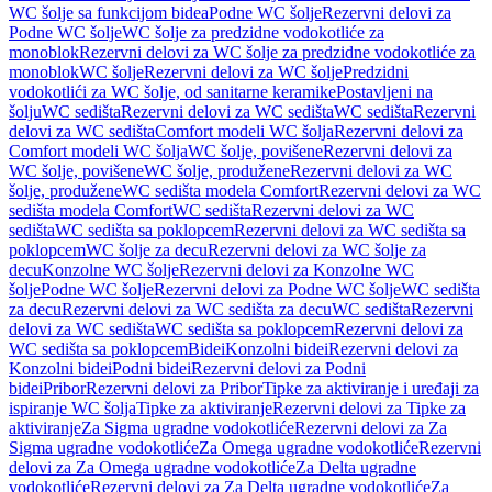
WC šolje sa funkcijom bidea
Podne WC šolje
Rezervni delovi za
Podne WC šolje
WC šolje za predzidne vodokotliće za
monoblok
Rezervni delovi za WC šolje za predzidne vodokotliće za
monoblok
WC šolje
Rezervni delovi za WC šolje
Predzidni
vodokotlići za WC šolje, od sanitarne keramike
Postavljeni na
šolju
WC sedišta
Rezervni delovi za WC sedišta
WC sedišta
Rezervni
delovi za WC sedišta
Comfort modeli WC šolja
Rezervni delovi za
Comfort modeli WC šolja
WC šolje, povišene
Rezervni delovi za
WC šolje, povišene
WC šolje, produžene
Rezervni delovi za WC
šolje, produžene
WC sedišta modela Comfort
Rezervni delovi za WC
sedišta modela Comfort
WC sedišta
Rezervni delovi za WC
sedišta
WC sedišta sa poklopcem
Rezervni delovi za WC sedišta sa
poklopcem
WC šolje za decu
Rezervni delovi za WC šolje za
decu
Konzolne WC šolje
Rezervni delovi za Konzolne WC
šolje
Podne WC šolje
Rezervni delovi za Podne WC šolje
WC sedišta
za decu
Rezervni delovi za WC sedišta za decu
WC sedišta
Rezervni
delovi za WC sedišta
WC sedišta sa poklopcem
Rezervni delovi za
WC sedišta sa poklopcem
Bidei
Konzolni bidei
Rezervni delovi za
Konzolni bidei
Podni bidei
Rezervni delovi za Podni
bidei
Pribor
Rezervni delovi za Pribor
Tipke za aktiviranje i uređaji za
ispiranje WC šolja
Tipke za aktiviranje
Rezervni delovi za Tipke za
aktiviranje
Za Sigma ugradne vodokotliće
Rezervni delovi za Za
Sigma ugradne vodokotliće
Za Omega ugradne vodokotliće
Rezervni
delovi za Za Omega ugradne vodokotliće
Za Delta ugradne
vodokotliće
Rezervni delovi za Za Delta ugradne vodokotliće
Za