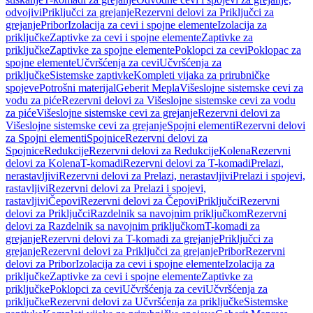
odvojivi
Priključci za grejanje
Rezervni delovi za Priključci za
grejanje
Pribor
Izolacija za cevi i spojne elemente
Izolacija za
priključke
Zaptivke za cevi i spojne elemente
Zaptivke za
priključke
Zaptivke za spojne elemente
Poklopci za cevi
Poklopac za
spojne elemente
Učvršćenja za cevi
Učvršćenja za
priključke
Sistemske zaptivke
Kompleti vijaka za prirubničke
spojeve
Potrošni materijal
Geberit Mepla
Višeslojne sistemske cevi za
vodu za piće
Rezervni delovi za Višeslojne sistemske cevi za vodu
za piće
Višeslojne sistemske cevi za grejanje
Rezervni delovi za
Višeslojne sistemske cevi za grejanje
Spojni elementi
Rezervni delovi
za Spojni elementi
Spojnice
Rezervni delovi za
Spojnice
Redukcije
Rezervni delovi za Redukcije
Kolena
Rezervni
delovi za Kolena
T-komadi
Rezervni delovi za T-komadi
Prelazi,
nerastavljivi
Rezervni delovi za Prelazi, nerastavljivi
Prelazi i spojevi,
rastavljivi
Rezervni delovi za Prelazi i spojevi,
rastavljivi
Čepovi
Rezervni delovi za Čepovi
Priključci
Rezervni
delovi za Priključci
Razdelnik sa navojnim priključkom
Rezervni
delovi za Razdelnik sa navojnim priključkom
T-komadi za
grejanje
Rezervni delovi za T-komadi za grejanje
Priključci za
grejanje
Rezervni delovi za Priključci za grejanje
Pribor
Rezervni
delovi za Pribor
Izolacija za cevi i spojne elemente
Izolacija za
priključke
Zaptivke za cevi i spojne elemente
Zaptivke za
priključke
Poklopci za cevi
Učvršćenja za cevi
Učvršćenja za
priključke
Rezervni delovi za Učvršćenja za priključke
Sistemske