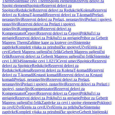
Therm
Sistemske cevi Therm
Spojni elementi
Rezervni delovi za
Spojni elementi
Spojnice
Rezervni delovi za
Spojnice
Redukcije
Rezervni delovi za Redukcije
Kolena
Rezervni
delovi za Kolena
T-komadi
Rezervni delovi za T-komadi
Prelazi,
nerastavljivi
Rezervni delovi za Prelazi, nerastavljivi
Prelazi i spojevi,
rastavljivi
Rezervni delovi za Prelazi i spojevi,
rastavljivi
Kompenzatori
Rezervni delovi za
Kompenzatori
Čepovi
Rezervni delovi za Čepovi
Priključci za
grejanje
Rezervni delovi za Priključci za grejanje
Pribor za Geberit
Mapress Therm
Zaštitne kape za krajeve cevi
Sistemske
zaptivke
Kompleti vijaka za prirubničke spojeve
Učvršćenja za
cevi
Geberit Mapress ugljenični čelik
Geberit Mapress ugljenični
čelik
Rezervni delovi za Geberit Mapress ugljenični čelik
Sistemske
cevi 1.0034
Sistemske cevi 1.0215
Cevni umeci
Spojnice
Rezervni
delovi za Spojnice
Redukcije
Rezervni delovi za
Redukcije
Kolena
Rezervni delovi za Kolena
T-komadi
Rezervni
delovi za T-komadi
Krstasti komadi
Rezervni delovi za Krstasti
komadi
Prelazi, nerastavljivi
Rezervni delovi za Prelazi,
nerastavljivi
Prelazi i spojevi, rastavljivi
Rezervni delovi za Prelazi i
spojevi, rastavljivi
Kompenzatori
Rezervni delovi za
Kompenzatori
Čepovi
Rezervni delovi za Čepovi
Priključci za
grejanje
Rezervni delovi za Priključci za grejanje
Pribor za Geberit
Mapress ugljenični čelik
Zaptivke za cevi i spojne elemente
Poklopci
za cevi
Učvršćenja za cevi
Učvršćenja za priključke
Sistemske
zaptivke
Kompleti vijaka za prirubničke spojeve
Geberit higijenski