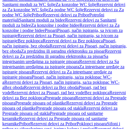
Sanitarni moduli za WC šolje
Za konzolne WC šolje
Rezervni delovi
za Za konzolne WC šolje
Za podne WC šolje
Rezervni delovi za Za
podne WC šolje
Pribor
Rezervni delovi za Pribor
Potrošni
materijali
Sanitarni moduli za bidee
Rezervni delovi za Sanitarni
moduli za bidee
Za konzolne i podne bidee
Rezervni delovi za Za
konzolne i podne bidee
Pisoari
Pisoari, način ispiranja, sa ivicom za
ispiranje
Rezervni delovi za Pisoari, način ispiranja, sa ivicom za
ispiranje
Bez poklopca
Rezervni delovi za Bez poklopca
Pisoari,
način ispiranja, bez oboda
Rezervni delovi za Pisoari, način ispiranja,
bez oboda
Za predzidnu ili ugradnu elektroniku za pisoar
Rezervni
delovi za Za predzidnu ili ugradnu elektroniku za pisoar
Sa
integrisanim uređajima za ispiranje pisoara
Rezervni delovi za Sa
integrisanim uređajima za ispiranje pisoara
Za integrisane uređaje za
ispiranje pisoara
Rezervni delovi za Za integrisane uređaje za
ispiranje pisoara
Pisoari, način ispiranja, sa/za poklopac WC-
a
Rezervni delovi za Pisoari, način ispiranja, sa/za poklopac WC-
a
Bez oboda
Rezervni delovi za Bez oboda
Pisoari, rad bez
vode
Rezervni delovi za Pisoari, rad bez vode
Bez poklopca
Rezervni
delovi za Bez poklopca
Pregrade pisoara
Rezervni delovi za Pregrade
pisoara
Pregrade pisoara od plastike
Rezervni delovi za Pregrade
pisoara od plastike
Pregrade pisoara od stakla
Rezervni delovi za
Pregrade pisoara od stakla
Pregrade pisoara od sanitarne
keramike
Rezervni delovi za Pregrade pisoara od sanitarne
keramike
Pribor
Rezervni delovi za Pribor
Poklopci pisoara
Sifoni i
pribor za sifone
Ispirne cevi, ispirna kolena i prelazi
Rezervni delovi