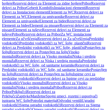
bojlere
Rezervni delovi za Elementi za zidne bojlere
Pribor
Rezervni
delovi za Pribor
Geberit Kombifix
Instalacioni elementi
Rezervni
delovi za Instalacioni elementi
Elementi za WC
Rezervni delovi za
Elementi za WC
Elementi za umivaonike
Rezervni delovi za
Elementi za umivaonike
Elementi za bidee
Rezervni delovi za
Elementi za bidee
Elementi za pisoare
Rezervni delovi za Elementi za
pisoare
Elementi za tuševe
Rezervni delovi za Elementi za
tuševe
Pribor
Rezervni delovi za Pribor
Za WC instalacione
elemente
Za učvršćenja
Rezervni delovi za Za učvršćenja
Predzidni
vodokotlići
Predzidni vodokotlići za WC šolje, plastični
Rezervni
delovi za Predzidni vodokotlići za WC šolje, plastični
Postavljen na
šolju
Rezervni delovi za Postavljen na šolju
Visoko
montažni
Rezervni delovi za Visoko montažni
Niska i srednja
montaža
Rezervni delovi za Niska i srednja montaža
Predzidni
vodokotlići za WC šolje, od sanitarne keramike
Rezervni delovi za
Predzidni vodokotlići za WC šolje, od sanitarne keramike
Postavljen
na šolju
Rezervni delovi za Postavljen na šolju
Ispirne cevi za
predzidne vodokotliće
Rezervni delovi za Ispirne cevi za predzidne
vodokotliće
Visoko montažni
Rezervni delovi za Visoko
montažni
Niska i srednja montaža
Pribor
Rezervni delovi za
Pribor
Priključci
Rezervni delovi za
Priključci
Zaptivke
Manžetne
Spojni umeci, rozetni i usporivači
ispiranja WC šolje
Potrošni materijal
Odvodni ventili
Ugradni
vodokotlići
Sigma ugradni vodokotlići
Rezervni delovi za Sigma
ugradni vodokotlići
Omega ugradni vodokotlići
Rezervni delovi za