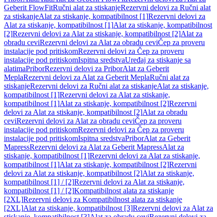
Geberit FlowFit
Ručni alat za stiskanje
Rezervni delovi za Ručni alat
za stiskanje
Alat za stiskanje, kompatibilnost [1]
Rezervni delovi za
Alat za stiskanje, kompatibilnost [1]
Alat za stiskanje, kompatibilnost
[2]
Rezervni delovi za Alat za stiskanje, kompatibilnost [2]
Alat za
obradu cevi
Rezervni delovi za Alat za obradu cevi
Čep za proveru
instalacije pod pritiskom
Rezervni delovi za Čep za proveru
instalacije pod pritiskom
Ispitna sredstva
Uređaj za stiskanje sa
alatima
Pribor
Rezervni delovi za Pribor
Alat za Geberit
Mepla
Rezervni delovi za Alat za Geberit Mepla
Ručni alat za
stiskanje
Rezervni delovi za Ručni alat za stiskanje
Alat za stiskanje,
kompatibilnost [1]
Rezervni delovi za Alat za stiskanje,
kompatibilnost [1]
Alat za stiskanje, kompatibilnost [2]
Rezervni
delovi za Alat za stiskanje, kompatibilnost [2]
Alat za obradu
cevi
Rezervni delovi za Alat za obradu cevi
Čep za proveru
instalacije pod pritiskom
Rezervni delovi za Čep za proveru
instalacije pod pritiskom
Ispitna sredstva
Pribor
Alat za Geberit
Mapress
Rezervni delovi za Alat za Geberit Mapress
Alat za
stiskanje, kompatibilnost [1]
Rezervni delovi za Alat za stiskanje,
kompatibilnost [1]
Alat za stiskanje, kompatibilnost [2]
Rezervni
delovi za Alat za stiskanje, kompatibilnost [2]
Alat za stiskanje,
kompatibilnost [1] / [2]
Rezervni delovi za Alat za stiskanje,
kompatibilnost [1] / [2]
Kompatibilnost alata za stiskanje
[2XL]
Rezervni delovi za Kompatibilnost alata za stiskanje
[2XL]
Alat za stiskanje, kompatibilnost [3]
Rezervni delovi za Alat za
stiskanje, kompatibilnost [3]
Alat za obradu cevi
Rezervni delovi za