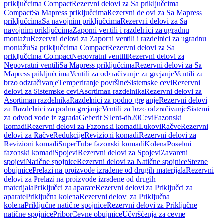
priključcima Compact
Rezervni delovi za Sa priključcima
Compact
Sa Mapress priključcima
Rezervni delovi za Sa Mapress
priključcima
Sa navojnim priključcima
Rezervni delovi za Sa
navojnim priključcima
Zaporni ventili i razdelnici za ugradnu
montažu
Rezervni delovi za Zaporni ventili i razdelnici za ugradnu
montažu
Sa priključcima Compact
Rezervni delovi za Sa
priključcima Compact
Nepovratni ventili
Rezervni delovi za
Nepovratni ventili
Sa Mapress priključcima
Rezervni delovi za Sa
Mapress priključcima
Ventili za odzračivanje za grejanje
Ventili za
brzo odzračivanje
Temperiranje površine
Sistemske cevi
Rezervni
delovi za Sistemske cevi
Asortiman razdelnika
Rezervni delovi za
Asortiman razdelnika
Razdelnici za podno grejanje
Rezervni delovi
za Razdelnici za podno grejanje
Ventili za brzo odzračivanje
Sistemi
za odvod vode iz zgrada
Geberit Silent-db20
Cevi
Fazonski
komadi
Rezervni delovi za Fazonski komadi
Lukovi
Račve
Rezervni
delovi za Račve
Redukcije
Revizioni komadi
Rezervni delovi za
Revizioni komadi
SuperTube fazonski komadi
Kolena
Posebni
fazonski komadi
Spojevi
Rezervni delovi za Spojevi
Zavareni
spojevi
Natične spojnice
Rezervni delovi za Natične spojnice
Stezne
obujmice
Prelazi na proizvode izrađene od drugih materijala
Rezervni
delovi za Prelazi na proizvode izrađene od drugih
materijala
Priključci za aparate
Rezervni delovi za Priključci za
aparate
Priključna kolena
Rezervni delovi za Priključna
kolena
Priključne natične spojnice
Rezervni delovi za Priključne
natične spojnice
Pribor
Cevne obujmice
Učvršćenja za cevne