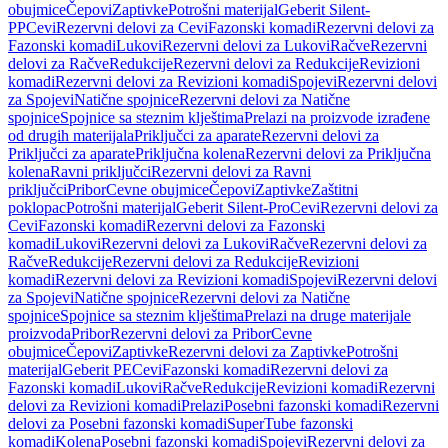
obujmice
Čepovi
Zaptivke
Potrošni materijal
Geberit Silent-
PP
Cevi
Rezervni delovi za Cevi
Fazonski komadi
Rezervni delovi za
Fazonski komadi
Lukovi
Rezervni delovi za Lukovi
Račve
Rezervni
delovi za Račve
Redukcije
Rezervni delovi za Redukcije
Revizioni
komadi
Rezervni delovi za Revizioni komadi
Spojevi
Rezervni delovi
za Spojevi
Natične spojnice
Rezervni delovi za Natične
spojnice
Spojnice sa steznim klještima
Prelazi na proizvode izrađene
od drugih materijala
Priključci za aparate
Rezervni delovi za
Priključci za aparate
Priključna kolena
Rezervni delovi za Priključna
kolena
Ravni priključci
Rezervni delovi za Ravni
priključci
Pribor
Cevne obujmice
Čepovi
Zaptivke
Zaštitni
poklopac
Potrošni materijal
Geberit Silent-Pro
Cevi
Rezervni delovi za
Cevi
Fazonski komadi
Rezervni delovi za Fazonski
komadi
Lukovi
Rezervni delovi za Lukovi
Račve
Rezervni delovi za
Račve
Redukcije
Rezervni delovi za Redukcije
Revizioni
komadi
Rezervni delovi za Revizioni komadi
Spojevi
Rezervni delovi
za Spojevi
Natične spojnice
Rezervni delovi za Natične
spojnice
Spojnice sa steznim klještima
Prelazi na druge materijale
proizvoda
Pribor
Rezervni delovi za Pribor
Cevne
obujmice
Čepovi
Zaptivke
Rezervni delovi za Zaptivke
Potrošni
materijal
Geberit PE
Cevi
Fazonski komadi
Rezervni delovi za
Fazonski komadi
Lukovi
Račve
Redukcije
Revizioni komadi
Rezervni
delovi za Revizioni komadi
Prelazi
Posebni fazonski komadi
Rezervni
delovi za Posebni fazonski komadi
SuperTube fazonski
komadi
Kolena
Posebni fazonski komadi
Spojevi
Rezervni delovi za