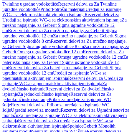
Twinline ugradne vodokotliće
Rezervni delovi za Za Twinline
ugradne vodokotliće
Pribor
Potrošni materijali
Uređaji za ispiranje
WC-a sa elektronskim aktiviranjem ispiranja
Rezervni delovi za
Uređaji za ispiranje WC-a sa elektronskim aktiviranjem ispiranja
Za
mrežno napajanje, za Geberit Sigma ugradne vodokotliće 12
cm
Rezervni delovi za Za mrežno napajanje, za Geberit Sigma
ugradne vodokotliće 12 cm
Za mrežno napajanje, za Geberit Sigma
ugradne vodokotliće 8 cm
Rezervni delovi za Za mrežno napajanje,
za Geberit Sigma ugradne vodokotliće 8 cm
Za mrežno napajanje, za
Geberit Omega ugradne vodokotliće 12 cm
Rezervni delovi za Za
mrežno napajanje, za Geberit Omega ugradne vodokotliće 12 cm
Za
baterijsko napajanje, za Geberit Sigma ugradne vodokotliće 12
cm
Rezervni delovi za Za baterijsko napajanje, za Geberit Sigma
ugradne vodokotliće 12 cm
Uređaji za ispiranje WC-a sa
pneumatskim aktiviranjem ispiranja
Rezervni delovi za Uređaji za
ispiranje WC-a sa pneumatskim aktiviranjem ispiranja
Za
dvokoličinsko ispiranje
Rezervni delovi za Za dvokoličinsko
ispiranje
Za jednokoličinsko ispiranje
Rezervni delovi za Za
jednokoličinsko ispiranje
Pribor za uređaje za ispiranje WC
šolje
Rezervni delovi za Pribor za uređaje za ispiranje WC
šolje
Ugradni setovi za montažu
Rezervni delovi za Ugradni setovi za
montažu
Za uređaje za ispiranje WC-a sa elektronskim aktiviranjem
ispiranja
Rezervni delovi za Za uređaje za ispiranje WC-a sa
elektronskim aktiviranjem ispiranja
Spojnice
Geberit Monolith
sanitarni moduli
Sanitarni moduli za WC šolje
Rezervni delovi za