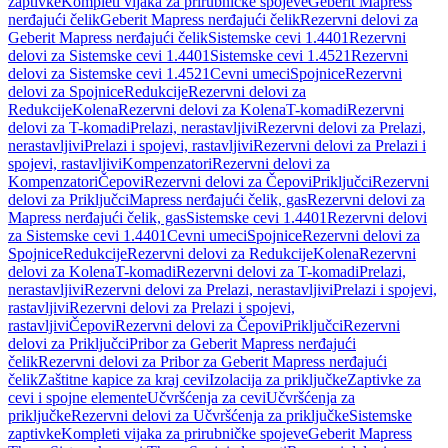
zaptivke
Kompleti vijaka za prirubničke spojeve
Geberit Mapress
nerđajući čelik
Geberit Mapress nerđajući čelik
Rezervni delovi za
Geberit Mapress nerđajući čelik
Sistemske cevi 1.4401
Rezervni
delovi za Sistemske cevi 1.4401
Sistemske cevi 1.4521
Rezervni
delovi za Sistemske cevi 1.4521
Cevni umeci
Spojnice
Rezervni
delovi za Spojnice
Redukcije
Rezervni delovi za
Redukcije
Kolena
Rezervni delovi za Kolena
T-komadi
Rezervni
delovi za T-komadi
Prelazi, nerastavljivi
Rezervni delovi za Prelazi,
nerastavljivi
Prelazi i spojevi, rastavljivi
Rezervni delovi za Prelazi i
spojevi, rastavljivi
Kompenzatori
Rezervni delovi za
Kompenzatori
Čepovi
Rezervni delovi za Čepovi
Priključci
Rezervni
delovi za Priključci
Mapress nerđajući čelik, gas
Rezervni delovi za
Mapress nerđajući čelik, gas
Sistemske cevi 1.4401
Rezervni delovi
za Sistemske cevi 1.4401
Cevni umeci
Spojnice
Rezervni delovi za
Spojnice
Redukcije
Rezervni delovi za Redukcije
Kolena
Rezervni
delovi za Kolena
T-komadi
Rezervni delovi za T-komadi
Prelazi,
nerastavljivi
Rezervni delovi za Prelazi, nerastavljivi
Prelazi i spojevi,
rastavljivi
Rezervni delovi za Prelazi i spojevi,
rastavljivi
Čepovi
Rezervni delovi za Čepovi
Priključci
Rezervni
delovi za Priključci
Pribor za Geberit Mapress nerđajući
čelik
Rezervni delovi za Pribor za Geberit Mapress nerđajući
čelik
Zaštitne kapice za kraj cevi
Izolacija za priključke
Zaptivke za
cevi i spojne elemente
Učvršćenja za cevi
Učvršćenja za
priključke
Rezervni delovi za Učvršćenja za priključke
Sistemske
zaptivke
Kompleti vijaka za prirubničke spojeve
Geberit Mapress