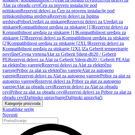
Alat za obradu cevi
Čep za proveru instalacije pod
pritiskom
Rezervni delovi za Čep za proveru instalacije pod
pritiskom
Ispitna sredstva
Rezervni delovi za Ispitna
sredstva
Pribor
Uređaji za stiskanje
Rezervni delovi za Uređaji za
stiskanje
Kompatibilnost uređaja za stiskanje [1]
Rezervni delovi za
Kompatibilnost uređaja za stiskanje [1]
Kompatibilnost uređaja za
stiskanje [2]
Rezervni delovi za Kompatibilnost uređaja za stiskanje
[2]
Kompatibilnost uređaja za stiskanje [2XL]
Rezervni delovi za
Kompatibilnost uređaja za stiskanje [2XL]
Za Geberit temperiranje
površine
Cevna vretena
Alat za Geberit Silent-db20 / Geberit
PE
Rezervni delovi za Alat za Geberit Silent-db20 / Geberit PE
Alat
za električno varenje
Rezervni delovi za Alat za električno
varenje
Pribor za alat za električno varenje
Alat za autogeno
varenje
Rezervni delovi za Alat za autogeno varenje
Pribor za alat za
autogeno varenje
Rezervni delovi za Pribor za alat za autogeno
varenje
Alat za obradu cevi
Rezervni delovi za Alat za obradu
cevi
Pribor za alat za obradu cevi
Rezervni delovi za Pribor za alat za
obradu cevi
Daljinsko upravljanje
Daljinski upravljači
Kategorije proizvoda
Kupatilske serije
Novosti