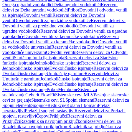
Omega ugradni vodokotlići
Delta ugradni vodokotlići
Rezervni
delovi za Delta ugradni vodokotlići
Pribor
Dovodni i odvodni ventili
za ispiranje
Dovodni ventili
Rezervni delovi za Dovodni
ventili
Dovodni ventili za predzidne vodokotliće
Rezervni delovi za
Dovodni ventili za predzidne vodokotliće
Dovodni ventili za
ugradne vodokotliće
Rezervni delovi za Dovodni ventili za ugradne
vodokotliće
Dovodni ventili za keramičke vodokotliće
Rezervni
delovi za Dovodni ventili za keramičke vodokotliće
Dovodni ventili
za vodokotliće univerzalni
Rezervni delovi za Dovodni ventili za
vodokotliće univerzalni
Odvodni ventili
Rezervni delovi za Odvodni
ventili
Start/stop funkcija ispiranja
Rezervni delovi za Start/stop
funkcija ispiranja
Jednokoličinsko ispiranje
Rezervni delovi za
Jednokoličinsko ispiranje
Dvokoličinsko ispiranje
Rezervni delovi za
Dvokoličinsko ispiranje
Unutrašnje garniture
Rezervni delovi za
Unutrašnje garniture
Jednokoličinsko ispiranje
Rezervni delovi za
Jednokoličinsko ispiranje
Dvokoličinsko ispiranje
Rezervni delovi za
Dvokoličinsko ispiranje
Pribor
Membrane
Sistemi za
snabdevanje
Geberit FlowFit
Sistemske cevi ML
Višeslojne sistemske
cevi za grejanje
Sistemske cevi SL
Spojni elementi
Rezervni delovi za
Spojni elementi
Spojnice
Redukcije
Kolana
T-komadi
Prelazi,
nerastavljivi
Prelazi i spojevi, rastavljivi
Rezervni delovi za Prelazi i
spojevi, rastavljivi
Čepovi
Priključci
Rezervni delovi za
Priključci
Razdelnik sa navojnim priključkom
Rezervni delovi za
Razdelnik sa navojnim priključkom
Razdelnik sa priključkom za
stiskanje
T-komadi za grejanje
Odvodne cevi i spojevi za grejanje,