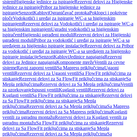
sistem
Higijenske jedinice za ispiranje
Rezervni delovi za Higijenske
jedinice za ispiranje
Pribor za higijenske jedinice za
ispiranje
Senzori
Kablovi
Ograničavač protoka
Poklopci i pokrivne
ploče
Vodokotlići i uređaj za ispiranje WC-a sa higijenskim
ispiranjem
Rezervni delovi za Vodokotlići i uređaj za ispiranje WC-a
sa higijenskim ispiranjem
Ugradni vodokotlići sa higijenskim
ispiračem
Higijenski ugrađeni moduli
Rezervni delovi za Higijenski
ugrađeni moduli
Pribor za vodokotlić i uređaj za ispiranje WC-a sa
uređajem za higijensko ispiranje instalacije
Rezervni delovi za Pribor
za vodokotlić i uređaj za ispiranje WC-a sa uređajem za higijensko
ispiranje instalacije
Senzori
Kablovi
Jedinice napajanja
Rezervni
delovi za Jedinice napajanja
Komponente mreže
Ventili za cevne
sisteme
Ravni zaporni ventili
Sa Mapress priključcima
Ugaoni
ventili
Rezervni delovi za Ugaoni ventili
Sa FlowFit priključcima za
stiskanje
Rezervni delovi za Sa FlowFit priključcima za stiskanje
Sa
Mepla priključcima
Rezervni delovi za Sa Mepla priključcima
Ventili
za uzorkovanje
Ispusni ventili
Kuglasti ventili
Rezervni delovi za
Kuglasti ventili
Sa FlowFit priključcima za stiskanje
Rezervni delovi
za Sa FlowFit priključcima za stiskanje
Sa Mepla
priključcima
Rezervni delovi za Sa Mepla priključcima
Sa Mapress
priključcima
Rezervni delovi za Sa Mapress priključcima
Kuglasti
ventili za ugradnu montažu
Rezervni delovi za Kuglasti ventili za
ugradnu montažu
Sa FlowFit priključcima za stiskanje
Rezervni
delovi za Sa FlowFit priključcima za stiskanje
Sa Mepla
priključcima
Rezervni delovi za Sa Mepla priključcima
Sa