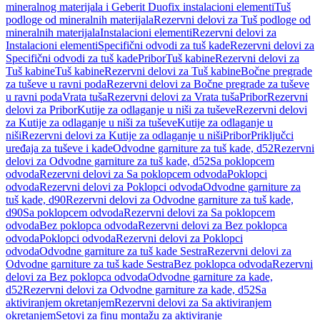
mineralnog materijala i Geberit Duofix instalacioni elementi
Tuš
podloge od mineralnih materijala
Rezervni delovi za Tuš podloge od
mineralnih materijala
Instalacioni elementi
Rezervni delovi za
Instalacioni elementi
Specifični odvodi za tuš kade
Rezervni delovi za
Specifični odvodi za tuš kade
Pribor
Tuš kabine
Rezervni delovi za
Tuš kabine
Tuš kabine
Rezervni delovi za Tuš kabine
Bočne pregrade
za tuševe u ravni poda
Rezervni delovi za Bočne pregrade za tuševe
u ravni poda
Vrata tuša
Rezervni delovi za Vrata tuša
Pribor
Rezervni
delovi za Pribor
Kutije za odlaganje u niši za tuševe
Rezervni delovi
za Kutije za odlaganje u niši za tuševe
Kutije za odlaganje u
niši
Rezervni delovi za Kutije za odlaganje u niši
Pribor
Priključci
uređaja za tuševe i kade
Odvodne garniture za tuš kade, d52
Rezervni
delovi za Odvodne garniture za tuš kade, d52
Sa poklopcem
odvoda
Rezervni delovi za Sa poklopcem odvoda
Poklopci
odvoda
Rezervni delovi za Poklopci odvoda
Odvodne garniture za
tuš kade, d90
Rezervni delovi za Odvodne garniture za tuš kade,
d90
Sa poklopcem odvoda
Rezervni delovi za Sa poklopcem
odvoda
Bez poklopca odvoda
Rezervni delovi za Bez poklopca
odvoda
Poklopci odvoda
Rezervni delovi za Poklopci
odvoda
Odvodne garniture za tuš kade Sestra
Rezervni delovi za
Odvodne garniture za tuš kade Sestra
Bez poklopca odvoda
Rezervni
delovi za Bez poklopca odvoda
Odvodne garniture za kade,
d52
Rezervni delovi za Odvodne garniture za kade, d52
Sa
aktiviranjem okretanjem
Rezervni delovi za Sa aktiviranjem
okretanjem
Setovi za finu montažu za aktiviranje