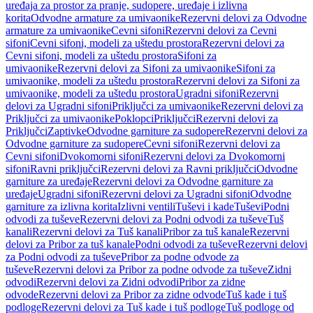
uređaja za prostor za pranje, sudopere, uređaje i izlivna
korita
Odvodne armature za umivaonike
Rezervni delovi za Odvodne
armature za umivaonike
Cevni sifoni
Rezervni delovi za Cevni
sifoni
Cevni sifoni, modeli za uštedu prostora
Rezervni delovi za
Cevni sifoni, modeli za uštedu prostora
Sifoni za
umivaonike
Rezervni delovi za Sifoni za umivaonike
Sifoni za
umivaonike, modeli za uštedu prostora
Rezervni delovi za Sifoni za
umivaonike, modeli za uštedu prostora
Ugradni sifoni
Rezervni
delovi za Ugradni sifoni
Priključci za umivaonike
Rezervni delovi za
Priključci za umivaonike
Poklopci
Priključci
Rezervni delovi za
Priključci
Zaptivke
Odvodne garniture za sudopere
Rezervni delovi za
Odvodne garniture za sudopere
Cevni sifoni
Rezervni delovi za
Cevni sifoni
Dvokomorni sifoni
Rezervni delovi za Dvokomorni
sifoni
Ravni priključci
Rezervni delovi za Ravni priključci
Odvodne
garniture za uređaje
Rezervni delovi za Odvodne garniture za
uređaje
Ugradni sifoni
Rezervni delovi za Ugradni sifoni
Odvodne
garniture za izlivna korita
Izlivni ventili
Tuševi i kade
Tuševi
Podni
odvodi za tuševe
Rezervni delovi za Podni odvodi za tuševe
Tuš
kanali
Rezervni delovi za Tuš kanali
Pribor za tuš kanale
Rezervni
delovi za Pribor za tuš kanale
Podni odvodi za tuševe
Rezervni delovi
za Podni odvodi za tuševe
Pribor za podne odvode za
tuševe
Rezervni delovi za Pribor za podne odvode za tuševe
Zidni
odvodi
Rezervni delovi za Zidni odvodi
Pribor za zidne
odvode
Rezervni delovi za Pribor za zidne odvode
Tuš kade i tuš
podloge
Rezervni delovi za Tuš kade i tuš podloge
Tuš podloge od