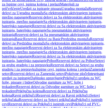
za Ispirne cevi, ispirna kolena i prelazi
Materijali za
pričvršćenje
Uređaji za ispiranje pisoara
Ugradna montaža
Rezervni
delovi za Ugradna montaža
Sa elektronskim aktiviranjem ispiranja,
mrežno napajanje
Rezervni delovi za Sa elektronskim aktiviranjem
ispiranja, mrežno napajanje
Sa elektronskim aktiviranjem ispiranja,
baterijsko napajanje
Rezervni delovi za Sa elektronskim aktiviranjem
ispiranja, baterijsko napajanje
Sa pneumatskim aktiviranjem
ispiranja
Rezervni delovi za Sa pneumatskim aktiviranjem
ispiranja
Basic
Rezervni delovi za Basic
Predzidna montaža
Rezervni
delovi za Predzidna montaža
Sa elektronskim aktiviranjem ispiranja,
mrežno napajanje
Rezervni delovi za Sa elektronskim aktiviranjem
ispiranja, mrežno napajanje
Sa elektronskim aktiviranjem ispiranja,
baterijsko napajanje
Rezervni delovi za Sa elektronskim aktiviranjem
ispiranja, baterijsko napajanje
Pribor
Rezervni delovi za Pribor
Setovi
za grubu gradnju i za prepravku
Rezervni delovi za Setovi za grubu
gradnju i za prepravku
Ispirne cevi, ispirna kolena i prelazi
Zamenski
setovi
Rezervni delovi za Zamenski setovi
Pokrivne ploče
Integrisani
uređaji za ispiranje
Daljinsko upravljanje
Priključci uređaja za WC
šolje, pisoare i bidee
Odvodne garniture za WC šolje i
trokadere
Rezervni delovi za Odvodne garniture za WC šolje i
trokadere
Priključna kolena
Rezervni delovi za Priključna
kolena
Ravni priključci
Rezervni delovi za Ravni priključci
Setovi
priključaka
Rezervni delovi za Setovi priključaka
Priključci ispirnih
cevi
Rezervni delovi za Priključci ispirnih cevi
Priključci od PVC-