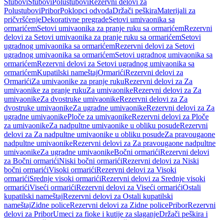
Stubovi
Stubovi
Polustubovi
Rezervni delovi za
Polustubovi
Pribor
Poklopci odvoda
Držači peškira
Materijali za
pričvršćenje
Dekorativne pregrade
Setovi umivaonika sa
ormarićem
Setovi umivaonika za pranje ruku sa ormarićem
Rezervni
delovi za Setovi umivaonika za pranje ruku sa ormarićem
Setovi
ugradnog umivaonika sa ormarićem
Rezervni delovi za Setovi
ugradnog umivaonika sa ormarićem
Setovi ugradnog umivaonika sa
ormarićem
Rezervni delovi za Setovi ugradnog umivaonika sa
ormarićem
Kupatilski nameštaj
Ormarići
Rezervni delovi za
Ormarići
Za umivaonike za pranje ruku
Rezervni delovi za Za
umivaonike za pranje ruku
Za umivaonike
Rezervni delovi za Za
umivaonike
Za dvostruke umivaonike
Rezervni delovi za Za
dvostruke umivaonike
Za ugradne umivaonike
Rezervni delovi za Za
ugradne umivaonike
Ploče za umivaonike
Rezervni delovi za Ploče
za umivaonike
Za nadpultne umivaonike u obliku posude
Rezervni
delovi za Za nadpultne umivaonike u obliku posude
Za pravougaone
nadpultne umivaonike
Rezervni delovi za Za pravougaone nadpultne
umivaonike
Za ugradne umivaonike
Bočni ormarići
Rezervni delovi
za Bočni ormarići
Niski bočni ormarići
Rezervni delovi za Niski
bočni ormarići
Visoki ormarići
Rezervni delovi za Visoki
ormarići
Srednje visoki ormarići
Rezervni delovi za Srednje visoki
ormarići
Viseći ormarići
Rezervni delovi za Viseći ormarići
Ostali
kupatilski nameštaj
Rezervni delovi za Ostali kupatilski
nameštaj
Zidne police
Rezervni delovi za Zidne police
Pribor
Rezervni
delovi za Pribor
Umeci za fioke i kutije za slaganje
Držači peškira i