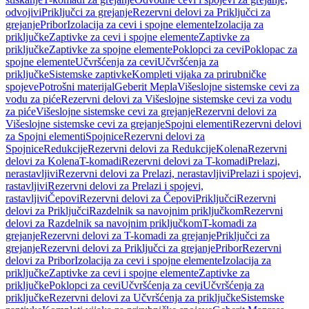
odvojivi
Priključci za grejanje
Rezervni delovi za Priključci za
grejanje
Pribor
Izolacija za cevi i spojne elemente
Izolacija za
priključke
Zaptivke za cevi i spojne elemente
Zaptivke za
priključke
Zaptivke za spojne elemente
Poklopci za cevi
Poklopac za
spojne elemente
Učvršćenja za cevi
Učvršćenja za
priključke
Sistemske zaptivke
Kompleti vijaka za prirubničke
spojeve
Potrošni materijal
Geberit Mepla
Višeslojne sistemske cevi za
vodu za piće
Rezervni delovi za Višeslojne sistemske cevi za vodu
za piće
Višeslojne sistemske cevi za grejanje
Rezervni delovi za
Višeslojne sistemske cevi za grejanje
Spojni elementi
Rezervni delovi
za Spojni elementi
Spojnice
Rezervni delovi za
Spojnice
Redukcije
Rezervni delovi za Redukcije
Kolena
Rezervni
delovi za Kolena
T-komadi
Rezervni delovi za T-komadi
Prelazi,
nerastavljivi
Rezervni delovi za Prelazi, nerastavljivi
Prelazi i spojevi,
rastavljivi
Rezervni delovi za Prelazi i spojevi,
rastavljivi
Čepovi
Rezervni delovi za Čepovi
Priključci
Rezervni
delovi za Priključci
Razdelnik sa navojnim priključkom
Rezervni
delovi za Razdelnik sa navojnim priključkom
T-komadi za
grejanje
Rezervni delovi za T-komadi za grejanje
Priključci za
grejanje
Rezervni delovi za Priključci za grejanje
Pribor
Rezervni
delovi za Pribor
Izolacija za cevi i spojne elemente
Izolacija za
priključke
Zaptivke za cevi i spojne elemente
Zaptivke za
priključke
Poklopci za cevi
Učvršćenja za cevi
Učvršćenja za
priključke
Rezervni delovi za Učvršćenja za priključke
Sistemske