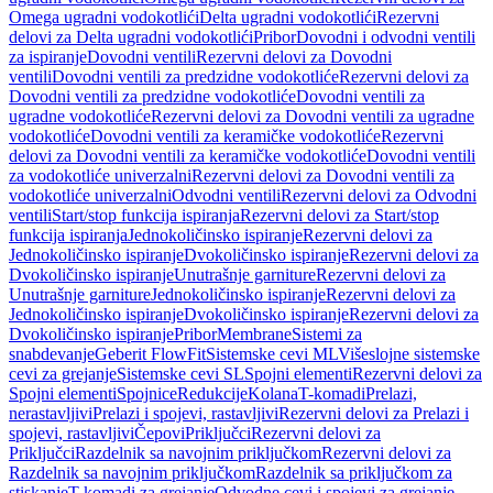
Omega ugradni vodokotlići
Delta ugradni vodokotlići
Rezervni
delovi za Delta ugradni vodokotlići
Pribor
Dovodni i odvodni ventili
za ispiranje
Dovodni ventili
Rezervni delovi za Dovodni
ventili
Dovodni ventili za predzidne vodokotliće
Rezervni delovi za
Dovodni ventili za predzidne vodokotliće
Dovodni ventili za
ugradne vodokotliće
Rezervni delovi za Dovodni ventili za ugradne
vodokotliće
Dovodni ventili za keramičke vodokotliće
Rezervni
delovi za Dovodni ventili za keramičke vodokotliće
Dovodni ventili
za vodokotliće univerzalni
Rezervni delovi za Dovodni ventili za
vodokotliće univerzalni
Odvodni ventili
Rezervni delovi za Odvodni
ventili
Start/stop funkcija ispiranja
Rezervni delovi za Start/stop
funkcija ispiranja
Jednokoličinsko ispiranje
Rezervni delovi za
Jednokoličinsko ispiranje
Dvokoličinsko ispiranje
Rezervni delovi za
Dvokoličinsko ispiranje
Unutrašnje garniture
Rezervni delovi za
Unutrašnje garniture
Jednokoličinsko ispiranje
Rezervni delovi za
Jednokoličinsko ispiranje
Dvokoličinsko ispiranje
Rezervni delovi za
Dvokoličinsko ispiranje
Pribor
Membrane
Sistemi za
snabdevanje
Geberit FlowFit
Sistemske cevi ML
Višeslojne sistemske
cevi za grejanje
Sistemske cevi SL
Spojni elementi
Rezervni delovi za
Spojni elementi
Spojnice
Redukcije
Kolana
T-komadi
Prelazi,
nerastavljivi
Prelazi i spojevi, rastavljivi
Rezervni delovi za Prelazi i
spojevi, rastavljivi
Čepovi
Priključci
Rezervni delovi za
Priključci
Razdelnik sa navojnim priključkom
Rezervni delovi za
Razdelnik sa navojnim priključkom
Razdelnik sa priključkom za
stiskanje
T-komadi za grejanje
Odvodne cevi i spojevi za grejanje,