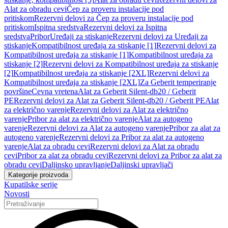
Alat za obradu cevi
Čep za proveru instalacije pod
pritiskom
Rezervni delovi za Čep za proveru instalacije pod
pritiskom
Ispitna sredstva
Rezervni delovi za Ispitna
sredstva
Pribor
Uređaji za stiskanje
Rezervni delovi za Uređaji za
stiskanje
Kompatibilnost uređaja za stiskanje [1]
Rezervni delovi za
Kompatibilnost uređaja za stiskanje [1]
Kompatibilnost uređaja za
stiskanje [2]
Rezervni delovi za Kompatibilnost uređaja za stiskanje
[2]
Kompatibilnost uređaja za stiskanje [2XL]
Rezervni delovi za
Kompatibilnost uređaja za stiskanje [2XL]
Za Geberit temperiranje
površine
Cevna vretena
Alat za Geberit Silent-db20 / Geberit
PE
Rezervni delovi za Alat za Geberit Silent-db20 / Geberit PE
Alat
za električno varenje
Rezervni delovi za Alat za električno
varenje
Pribor za alat za električno varenje
Alat za autogeno
varenje
Rezervni delovi za Alat za autogeno varenje
Pribor za alat za
autogeno varenje
Rezervni delovi za Pribor za alat za autogeno
varenje
Alat za obradu cevi
Rezervni delovi za Alat za obradu
cevi
Pribor za alat za obradu cevi
Rezervni delovi za Pribor za alat za
obradu cevi
Daljinsko upravljanje
Daljinski upravljači
Kategorije proizvoda
Kupatilske serije
Novosti