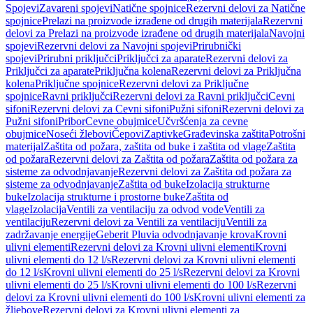
Spojevi
Zavareni spojevi
Natične spojnice
Rezervni delovi za Natične
spojnice
Prelazi na proizvode izrađene od drugih materijala
Rezervni
delovi za Prelazi na proizvode izrađene od drugih materijala
Navojni
spojevi
Rezervni delovi za Navojni spojevi
Prirubnički
spojevi
Prirubni priključci
Priključci za aparate
Rezervni delovi za
Priključci za aparate
Priključna kolena
Rezervni delovi za Priključna
kolena
Priključne spojnice
Rezervni delovi za Priključne
spojnice
Ravni priključci
Rezervni delovi za Ravni priključci
Cevni
sifoni
Rezervni delovi za Cevni sifoni
Pužni sifoni
Rezervni delovi za
Pužni sifoni
Pribor
Cevne obujmice
Učvršćenja za cevne
obujmice
Noseći žlebovi
Čepovi
Zaptivke
Građevinska zaštita
Potrošni
materijal
Zaštita od požara, zaštita od buke i zaštita od vlage
Zaštita
od požara
Rezervni delovi za Zaštita od požara
Zaštita od požara za
sisteme za odvodnjavanje
Rezervni delovi za Zaštita od požara za
sisteme za odvodnjavanje
Zaštita od buke
Izolacija strukturne
buke
Izolacija strukturne i prostorne buke
Zaštita od
vlage
Izolacija
Ventili za ventilaciju za odvod vode
Ventili za
ventilaciju
Rezervni delovi za Ventili za ventilaciju
Ventili za
zadržavanje energije
Geberit Pluvia odvodnjavanje krova
Krovni
ulivni elementi
Rezervni delovi za Krovni ulivni elementi
Krovni
ulivni elementi do 12 l/s
Rezervni delovi za Krovni ulivni elementi
do 12 l/s
Krovni ulivni elementi do 25 l/s
Rezervni delovi za Krovni
ulivni elementi do 25 l/s
Krovni ulivni elementi do 100 l/s
Rezervni
delovi za Krovni ulivni elementi do 100 l/s
Krovni ulivni elementi za
žljebove
Rezervni delovi za Krovni ulivni elementi za