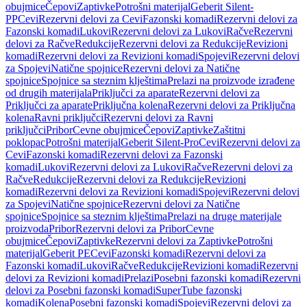
obujmice
Čepovi
Zaptivke
Potrošni materijal
Geberit Silent-
PP
Cevi
Rezervni delovi za Cevi
Fazonski komadi
Rezervni delovi za
Fazonski komadi
Lukovi
Rezervni delovi za Lukovi
Račve
Rezervni
delovi za Račve
Redukcije
Rezervni delovi za Redukcije
Revizioni
komadi
Rezervni delovi za Revizioni komadi
Spojevi
Rezervni delovi
za Spojevi
Natične spojnice
Rezervni delovi za Natične
spojnice
Spojnice sa steznim klještima
Prelazi na proizvode izrađene
od drugih materijala
Priključci za aparate
Rezervni delovi za
Priključci za aparate
Priključna kolena
Rezervni delovi za Priključna
kolena
Ravni priključci
Rezervni delovi za Ravni
priključci
Pribor
Cevne obujmice
Čepovi
Zaptivke
Zaštitni
poklopac
Potrošni materijal
Geberit Silent-Pro
Cevi
Rezervni delovi za
Cevi
Fazonski komadi
Rezervni delovi za Fazonski
komadi
Lukovi
Rezervni delovi za Lukovi
Račve
Rezervni delovi za
Račve
Redukcije
Rezervni delovi za Redukcije
Revizioni
komadi
Rezervni delovi za Revizioni komadi
Spojevi
Rezervni delovi
za Spojevi
Natične spojnice
Rezervni delovi za Natične
spojnice
Spojnice sa steznim klještima
Prelazi na druge materijale
proizvoda
Pribor
Rezervni delovi za Pribor
Cevne
obujmice
Čepovi
Zaptivke
Rezervni delovi za Zaptivke
Potrošni
materijal
Geberit PE
Cevi
Fazonski komadi
Rezervni delovi za
Fazonski komadi
Lukovi
Račve
Redukcije
Revizioni komadi
Rezervni
delovi za Revizioni komadi
Prelazi
Posebni fazonski komadi
Rezervni
delovi za Posebni fazonski komadi
SuperTube fazonski
komadi
Kolena
Posebni fazonski komadi
Spojevi
Rezervni delovi za