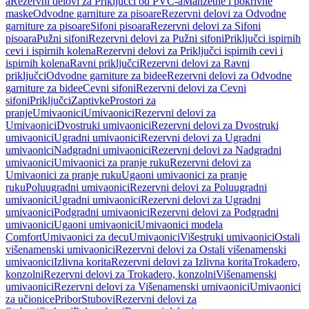
a
Rezervni delovi za Priključci od PVC-a
Manžetne i pokrivne
maske
Odvodne garniture za pisoare
Rezervni delovi za Odvodne
garniture za pisoare
Sifoni pisoara
Rezervni delovi za Sifoni
pisoara
Pužni sifoni
Rezervni delovi za Pužni sifoni
Priključci ispirnih
cevi i ispirnih kolena
Rezervni delovi za Priključci ispirnih cevi i
ispirnih kolena
Ravni priključci
Rezervni delovi za Ravni
priključci
Odvodne garniture za bidee
Rezervni delovi za Odvodne
garniture za bidee
Cevni sifoni
Rezervni delovi za Cevni
sifoni
Priključci
Zaptivke
Prostori za
pranje
Umivaonici
Umivaonici
Rezervni delovi za
Umivaonici
Dvostruki umivaonici
Rezervni delovi za Dvostruki
umivaonici
Ugradni umivaonici
Rezervni delovi za Ugradni
umivaonici
Nadgradni umivaonici
Rezervni delovi za Nadgradni
umivaonici
Umivaonici za pranje ruku
Rezervni delovi za
Umivaonici za pranje ruku
Ugaoni umivaonici za pranje
ruku
Poluugradni umivaonici
Rezervni delovi za Poluugradni
umivaonici
Ugradni umivaonici
Rezervni delovi za Ugradni
umivaonici
Podgradni umivaonici
Rezervni delovi za Podgradni
umivaonici
Ugaoni umivaonici
Umivaonici modela
Comfort
Umivaonici za decu
Umivaonici
Višestruki umivaonici
Ostali
višenamenski umivaonici
Rezervni delovi za Ostali višenamenski
umivaonici
Izlivna korita
Rezervni delovi za Izlivna korita
Trokadero,
konzolni
Rezervni delovi za Trokadero, konzolni
Višenamenski
umivaonici
Rezervni delovi za Višenamenski umivaonici
Umivaonici
za učionice
Pribor
Stubovi
Rezervni delovi za