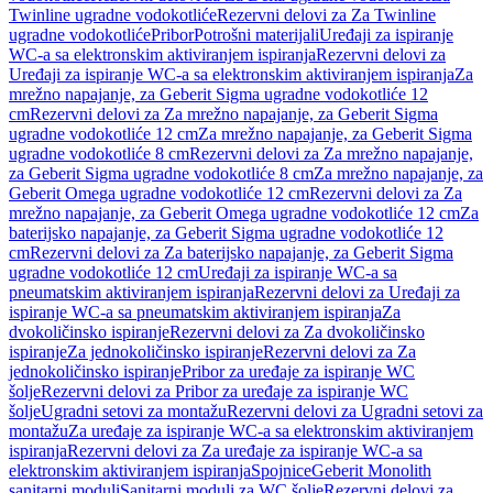
Twinline ugradne vodokotliće
Rezervni delovi za Za Twinline
ugradne vodokotliće
Pribor
Potrošni materijali
Uređaji za ispiranje
WC-a sa elektronskim aktiviranjem ispiranja
Rezervni delovi za
Uređaji za ispiranje WC-a sa elektronskim aktiviranjem ispiranja
Za
mrežno napajanje, za Geberit Sigma ugradne vodokotliće 12
cm
Rezervni delovi za Za mrežno napajanje, za Geberit Sigma
ugradne vodokotliće 12 cm
Za mrežno napajanje, za Geberit Sigma
ugradne vodokotliće 8 cm
Rezervni delovi za Za mrežno napajanje,
za Geberit Sigma ugradne vodokotliće 8 cm
Za mrežno napajanje, za
Geberit Omega ugradne vodokotliće 12 cm
Rezervni delovi za Za
mrežno napajanje, za Geberit Omega ugradne vodokotliće 12 cm
Za
baterijsko napajanje, za Geberit Sigma ugradne vodokotliće 12
cm
Rezervni delovi za Za baterijsko napajanje, za Geberit Sigma
ugradne vodokotliće 12 cm
Uređaji za ispiranje WC-a sa
pneumatskim aktiviranjem ispiranja
Rezervni delovi za Uređaji za
ispiranje WC-a sa pneumatskim aktiviranjem ispiranja
Za
dvokoličinsko ispiranje
Rezervni delovi za Za dvokoličinsko
ispiranje
Za jednokoličinsko ispiranje
Rezervni delovi za Za
jednokoličinsko ispiranje
Pribor za uređaje za ispiranje WC
šolje
Rezervni delovi za Pribor za uređaje za ispiranje WC
šolje
Ugradni setovi za montažu
Rezervni delovi za Ugradni setovi za
montažu
Za uređaje za ispiranje WC-a sa elektronskim aktiviranjem
ispiranja
Rezervni delovi za Za uređaje za ispiranje WC-a sa
elektronskim aktiviranjem ispiranja
Spojnice
Geberit Monolith
sanitarni moduli
Sanitarni moduli za WC šolje
Rezervni delovi za