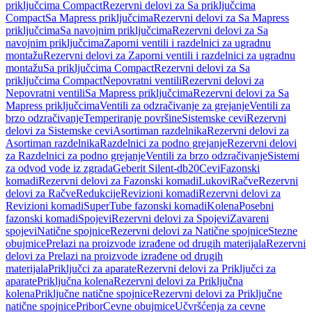
priključcima Compact
Rezervni delovi za Sa priključcima
Compact
Sa Mapress priključcima
Rezervni delovi za Sa Mapress
priključcima
Sa navojnim priključcima
Rezervni delovi za Sa
navojnim priključcima
Zaporni ventili i razdelnici za ugradnu
montažu
Rezervni delovi za Zaporni ventili i razdelnici za ugradnu
montažu
Sa priključcima Compact
Rezervni delovi za Sa
priključcima Compact
Nepovratni ventili
Rezervni delovi za
Nepovratni ventili
Sa Mapress priključcima
Rezervni delovi za Sa
Mapress priključcima
Ventili za odzračivanje za grejanje
Ventili za
brzo odzračivanje
Temperiranje površine
Sistemske cevi
Rezervni
delovi za Sistemske cevi
Asortiman razdelnika
Rezervni delovi za
Asortiman razdelnika
Razdelnici za podno grejanje
Rezervni delovi
za Razdelnici za podno grejanje
Ventili za brzo odzračivanje
Sistemi
za odvod vode iz zgrada
Geberit Silent-db20
Cevi
Fazonski
komadi
Rezervni delovi za Fazonski komadi
Lukovi
Račve
Rezervni
delovi za Račve
Redukcije
Revizioni komadi
Rezervni delovi za
Revizioni komadi
SuperTube fazonski komadi
Kolena
Posebni
fazonski komadi
Spojevi
Rezervni delovi za Spojevi
Zavareni
spojevi
Natične spojnice
Rezervni delovi za Natične spojnice
Stezne
obujmice
Prelazi na proizvode izrađene od drugih materijala
Rezervni
delovi za Prelazi na proizvode izrađene od drugih
materijala
Priključci za aparate
Rezervni delovi za Priključci za
aparate
Priključna kolena
Rezervni delovi za Priključna
kolena
Priključne natične spojnice
Rezervni delovi za Priključne
natične spojnice
Pribor
Cevne obujmice
Učvršćenja za cevne