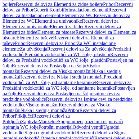
bojlere
Rezervni delovi za Elementi za zidne bojlere
Pribor
Rezervni
delovi za Pribor
Geberit Kombifix
Instalacioni elementi
Rezervni
delovi za Instalacioni elementi
Elementi za WC
Rezervni delovi za
Elementi za WC
Elementi za umivaonike
Rezervni delovi za
Elementi za umivaonike
Elementi za bidee
Rezervni delovi za
Elementi za bidee
Elementi za pisoare
Rezervni delovi za Elementi za
pisoare
Elementi za tuševe
Rezervni delovi za Elementi za
tuševe
Pribor
Rezervni delovi za Pribor
Za WC instalacione
elemente
Za učvršćenja
Rezervni delovi za Za učvršćenja
Predzidni
vodokotlići
Predzidni vodokotlići za WC šolje, plastični
Rezervni
delovi za Predzidni vodokotlići za WC šolje, plastični
Postavljen na
šolju
Rezervni delovi za Postavljen na šolju
Visoko
montažni
Rezervni delovi za Visoko montažni
Niska i srednja
montaža
Rezervni delovi za Niska i srednja montaža
Predzidni
vodokotlići za WC šolje, od sanitarne keramike
Rezervni delovi za
Predzidni vodokotlići za WC šolje, od sanitarne keramike
Postavljen
na šolju
Rezervni delovi za Postavljen na šolju
Ispirne cevi za
predzidne vodokotliće
Rezervni delovi za Ispirne cevi za predzidne
vodokotliće
Visoko montažni
Rezervni delovi za Visoko
montažni
Niska i srednja montaža
Pribor
Rezervni delovi za
Pribor
Priključci
Rezervni delovi za
Priključci
Zaptivke
Manžetne
Spojni umeci, rozetni i usporivači
ispiranja WC šolje
Potrošni materijal
Odvodni ventili
Ugradni
vodokotlići
Sigma ugradni vodokotlići
Rezervni delovi za Sigma
ugradni vodokotlići
Omega ugradni vodokotlići
Rezervni delovi za