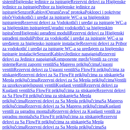
sistem
Higijenske jedinice za ispiranje
Rezervni delovi za Higijenske
jedinice za ispiranje
Pribor za higijenske jedinice za
ispiranje
Senzori
Kablovi
Ograničavač protoka
Poklopci i pokrivne
ploče
Vodokotlići i uređaj za ispiranje WC-a sa higijenskim
ispiranjem
Rezervni delovi za Vodokotlići i uređaj za ispiranje WC-a
sa higijenskim ispiranjem
Ugradni vodokotlići sa higijenskim
ispiračem
Higijenski ugrađeni moduli
Rezervni delovi za Higijenski
ugrađeni moduli
Pribor za vodokotlić i uređaj za ispiranje WC-a sa
uređajem za higijensko ispiranje instalacije
Rezervni delovi za Pribor
za vodokotlić i uređaj za ispiranje WC-a sa uređajem za higijensko
ispiranje instalacije
Senzori
Kablovi
Jedinice napajanja
Rezervni
delovi za Jedinice napajanja
Komponente mreže
Ventili za cevne
sisteme
Ravni zaporni ventili
Sa Mapress priključcima
Ugaoni
ventili
Rezervni delovi za Ugaoni ventili
Sa FlowFit priključcima za
stiskanje
Rezervni delovi za Sa FlowFit priključcima za stiskanje
Sa
Mepla priključcima
Rezervni delovi za Sa Mepla priključcima
Ventili
za uzorkovanje
Ispusni ventili
Kuglasti ventili
Rezervni delovi za
Kuglasti ventili
Sa FlowFit priključcima za stiskanje
Rezervni delovi
za Sa FlowFit priključcima za stiskanje
Sa Mepla
priključcima
Rezervni delovi za Sa Mepla priključcima
Sa Mapress
priključcima
Rezervni delovi za Sa Mapress priključcima
Kuglasti
ventili za ugradnu montažu
Rezervni delovi za Kuglasti ventili za
ugradnu montažu
Sa FlowFit priključcima za stiskanje
Rezervni
delovi za Sa FlowFit priključcima za stiskanje
Sa Mepla
priključcima
Rezervni delovi za Sa Mepla priključcima
Sa