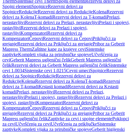
Therm
Sistemske cevi Therm
Spojni elementi
Rezervni delovi za
Spojni elementi
Spojnice
Rezervni delovi za
Spojnice
Redukcije
Rezervni delovi za Redukcije
Kolena
Rezervni
delovi za Kolena
T-komadi
Rezervni delovi za T-komadi
Prelazi,
nerastavljivi
Rezervni delovi za Prelazi, nerastavljivi
Prelazi i spojevi,
rastavljivi
Rezervni delovi za Prelazi i spojevi,
rastavljivi
Kompenzatori
Rezervni delovi za
Kompenzatori
Čepovi
Rezervni delovi za Čepovi
Priključci za
grejanje
Rezervni delovi za Priključci za grejanje
Pribor za Geberit
Mapress Therm
Zaštitne kape za krajeve cevi
Sistemske
zaptivke
Kompleti vijaka za prirubničke spojeve
Učvršćenja za
cevi
Geberit Mapress ugljenični čelik
Geberit Mapress ugljenični
čelik
Rezervni delovi za Geberit Mapress ugljenični čelik
Sistemske
cevi 1.0034
Sistemske cevi 1.0215
Cevni umeci
Spojnice
Rezervni
delovi za Spojnice
Redukcije
Rezervni delovi za
Redukcije
Kolena
Rezervni delovi za Kolena
T-komadi
Rezervni
delovi za T-komadi
Krstasti komadi
Rezervni delovi za Krstasti
komadi
Prelazi, nerastavljivi
Rezervni delovi za Prelazi,
nerastavljivi
Prelazi i spojevi, rastavljivi
Rezervni delovi za Prelazi i
spojevi, rastavljivi
Kompenzatori
Rezervni delovi za
Kompenzatori
Čepovi
Rezervni delovi za Čepovi
Priključci za
grejanje
Rezervni delovi za Priključci za grejanje
Pribor za Geberit
Mapress ugljenični čelik
Zaptivke za cevi i spojne elemente
Poklopci
za cevi
Učvršćenja za cevi
Učvršćenja za priključke
Sistemske
zaptivke
Kompleti vijaka za prirubničke spojeve
Geberit higijenski