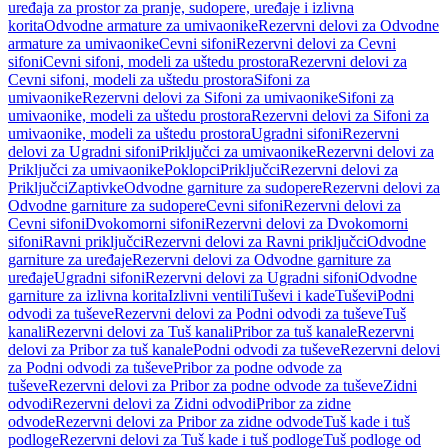
uređaja za prostor za pranje, sudopere, uređaje i izlivna
korita
Odvodne armature za umivaonike
Rezervni delovi za Odvodne
armature za umivaonike
Cevni sifoni
Rezervni delovi za Cevni
sifoni
Cevni sifoni, modeli za uštedu prostora
Rezervni delovi za
Cevni sifoni, modeli za uštedu prostora
Sifoni za
umivaonike
Rezervni delovi za Sifoni za umivaonike
Sifoni za
umivaonike, modeli za uštedu prostora
Rezervni delovi za Sifoni za
umivaonike, modeli za uštedu prostora
Ugradni sifoni
Rezervni
delovi za Ugradni sifoni
Priključci za umivaonike
Rezervni delovi za
Priključci za umivaonike
Poklopci
Priključci
Rezervni delovi za
Priključci
Zaptivke
Odvodne garniture za sudopere
Rezervni delovi za
Odvodne garniture za sudopere
Cevni sifoni
Rezervni delovi za
Cevni sifoni
Dvokomorni sifoni
Rezervni delovi za Dvokomorni
sifoni
Ravni priključci
Rezervni delovi za Ravni priključci
Odvodne
garniture za uređaje
Rezervni delovi za Odvodne garniture za
uređaje
Ugradni sifoni
Rezervni delovi za Ugradni sifoni
Odvodne
garniture za izlivna korita
Izlivni ventili
Tuševi i kade
Tuševi
Podni
odvodi za tuševe
Rezervni delovi za Podni odvodi za tuševe
Tuš
kanali
Rezervni delovi za Tuš kanali
Pribor za tuš kanale
Rezervni
delovi za Pribor za tuš kanale
Podni odvodi za tuševe
Rezervni delovi
za Podni odvodi za tuševe
Pribor za podne odvode za
tuševe
Rezervni delovi za Pribor za podne odvode za tuševe
Zidni
odvodi
Rezervni delovi za Zidni odvodi
Pribor za zidne
odvode
Rezervni delovi za Pribor za zidne odvode
Tuš kade i tuš
podloge
Rezervni delovi za Tuš kade i tuš podloge
Tuš podloge od