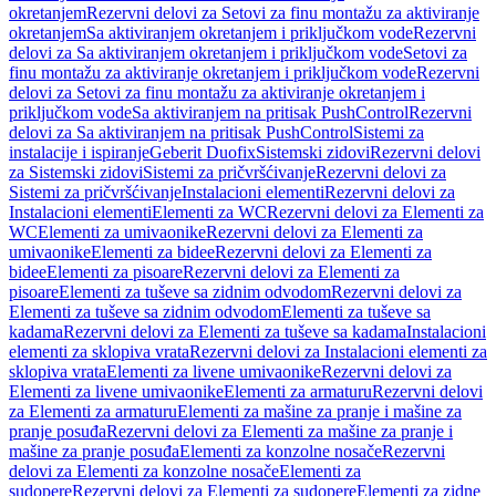
okretanjem
Rezervni delovi za Setovi za finu montažu za aktiviranje
okretanjem
Sa aktiviranjem okretanjem i priključkom vode
Rezervni
delovi za Sa aktiviranjem okretanjem i priključkom vode
Setovi za
finu montažu za aktiviranje okretanjem i priključkom vode
Rezervni
delovi za Setovi za finu montažu za aktiviranje okretanjem i
priključkom vode
Sa aktiviranjem na pritisak PushControl
Rezervni
delovi za Sa aktiviranjem na pritisak PushControl
Sistemi za
instalacije i ispiranje
Geberit Duofix
Sistemski zidovi
Rezervni delovi
za Sistemski zidovi
Sistemi za pričvršćivanje
Rezervni delovi za
Sistemi za pričvršćivanje
Instalacioni elementi
Rezervni delovi za
Instalacioni elementi
Elementi za WC
Rezervni delovi za Elementi za
WC
Elementi za umivaonike
Rezervni delovi za Elementi za
umivaonike
Elementi za bidee
Rezervni delovi za Elementi za
bidee
Elementi za pisoare
Rezervni delovi za Elementi za
pisoare
Elementi za tuševe sa zidnim odvodom
Rezervni delovi za
Elementi za tuševe sa zidnim odvodom
Elementi za tuševe sa
kadama
Rezervni delovi za Elementi za tuševe sa kadama
Instalacioni
elementi za sklopiva vrata
Rezervni delovi za Instalacioni elementi za
sklopiva vrata
Elementi za livene umivaonike
Rezervni delovi za
Elementi za livene umivaonike
Elementi za armaturu
Rezervni delovi
za Elementi za armaturu
Elementi za mašine za pranje i mašine za
pranje posuđa
Rezervni delovi za Elementi za mašine za pranje i
mašine za pranje posuđa
Elementi za konzolne nosače
Rezervni
delovi za Elementi za konzolne nosače
Elementi za
sudopere
Rezervni delovi za Elementi za sudopere
Elementi za zidne