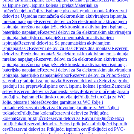
za Ispirne cevi, ispirna kolena i prelazi
Materijali za
pričvršćenje
Uređaji za ispiranje pisoara
Ugradna montaža
Rezervni
delovi za Ugradna montaža
Sa elektronskim aktiviranjem ispiranja,
mrežno napajanje
Rezervni delovi za Sa elektronskim aktiviranjem
ispiranja, mrežno napajanje
Sa elektronskim aktiviranjem ispiranja,
baterijsko napajanje
Rezervni delovi za Sa elektronskim aktiviranjem
ispiranja, baterijsko napajanje
Sa pneumatskim aktiviranjem
ispiranja
Rezervni delovi za Sa pneumatskim aktiviranjem
ispiranja
Basic
Rezervni delovi za Basic
Predzidna montaža
Rezervni
delovi za Predzidna montaža
Sa elektronskim aktiviranjem ispiranja,
mrežno napajanje
Rezervni delovi za Sa elektronskim aktiviranjem
ispiranja, mrežno napajanje
Sa elektronskim aktiviranjem ispiranja,
baterijsko napajanje
Rezervni delovi za Sa elektronskim aktiviranjem
ispiranja, baterijsko napajanje
Pribor
Rezervni delovi za Pribor
Setovi
za grubu gradnju i za prepravku
Rezervni delovi za Setovi za grubu
gradnju i za prepravku
Ispirne cevi, ispirna kolena i prelazi
Zamenski
setovi
Rezervni delovi za Zamenski setovi
Pokrivne ploče
Integrisani
uređaji za ispiranje
Daljinsko upravljanje
Priključci uređaja za WC
šolje, pisoare i bidee
Odvodne garniture za WC šolje i
trokadere
Rezervni delovi za Odvodne garniture za WC šolje i
trokadere
Priključna kolena
Rezervni delovi za Priključna
kolena
Ravni priključci
Rezervni delovi za Ravni priključci
Setovi
priključaka
Rezervni delovi za Setovi priključaka
Priključci ispirnih
cevi
Rezervni delovi za Priključci ispirnih cevi
Priključci od PVC-