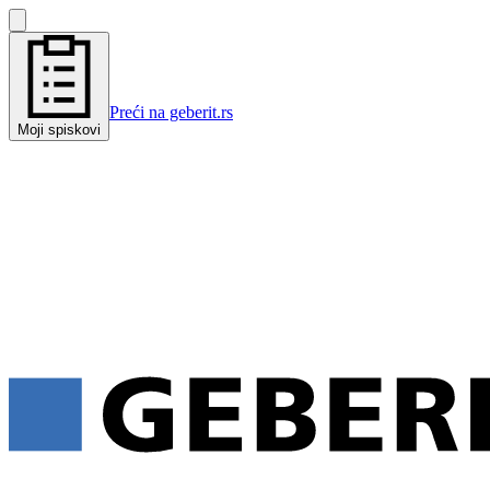
Preći na geberit.rs
Moji spiskovi