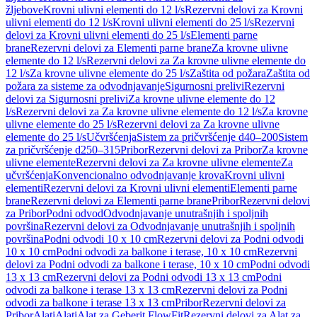
žljebove
Krovni ulivni elementi do 12 l/s
Rezervni delovi za Krovni
ulivni elementi do 12 l/s
Krovni ulivni elementi do 25 l/s
Rezervni
delovi za Krovni ulivni elementi do 25 l/s
Elementi parne
brane
Rezervni delovi za Elementi parne brane
Za krovne ulivne
elemente do 12 l/s
Rezervni delovi za Za krovne ulivne elemente do
12 l/s
Za krovne ulivne elemente do 25 l/s
Zaštita od požara
Zaštita od
požara za sisteme za odvodnjavanje
Sigurnosni prelivi
Rezervni
delovi za Sigurnosni prelivi
Za krovne ulivne elemente do 12
l/s
Rezervni delovi za Za krovne ulivne elemente do 12 l/s
Za krovne
ulivne elemente do 25 l/s
Rezervni delovi za Za krovne ulivne
elemente do 25 l/s
Učvršćenja
Sistem za pričvršćenje d40–200
Sistem
za pričvršćenje d250–315
Pribor
Rezervni delovi za Pribor
Za krovne
ulivne elemente
Rezervni delovi za Za krovne ulivne elemente
Za
učvršćenja
Konvencionalno odvodnjavanje krova
Krovni ulivni
elementi
Rezervni delovi za Krovni ulivni elementi
Elementi parne
brane
Rezervni delovi za Elementi parne brane
Pribor
Rezervni delovi
za Pribor
Podni odvod
Odvodnjavanje unutrašnjih i spoljnih
površina
Rezervni delovi za Odvodnjavanje unutrašnjih i spoljnih
površina
Podni odvodi 10 x 10 cm
Rezervni delovi za Podni odvodi
10 x 10 cm
Podni odvodi za balkone i terase, 10 x 10 cm
Rezervni
delovi za Podni odvodi za balkone i terase, 10 x 10 cm
Podni odvodi
13 x 13 cm
Rezervni delovi za Podni odvodi 13 x 13 cm
Podni
odvodi za balkone i terase 13 x 13 cm
Rezervni delovi za Podni
odvodi za balkone i terase 13 x 13 cm
Pribor
Rezervni delovi za
Pribor
Alati
Alati
Alat za Geberit FlowFit
Rezervni delovi za Alat za