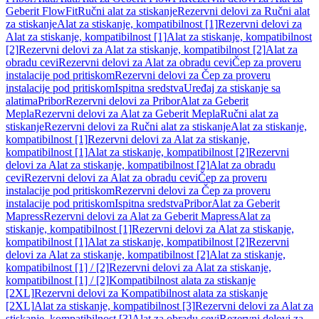
Geberit FlowFit
Ručni alat za stiskanje
Rezervni delovi za Ručni alat
za stiskanje
Alat za stiskanje, kompatibilnost [1]
Rezervni delovi za
Alat za stiskanje, kompatibilnost [1]
Alat za stiskanje, kompatibilnost
[2]
Rezervni delovi za Alat za stiskanje, kompatibilnost [2]
Alat za
obradu cevi
Rezervni delovi za Alat za obradu cevi
Čep za proveru
instalacije pod pritiskom
Rezervni delovi za Čep za proveru
instalacije pod pritiskom
Ispitna sredstva
Uređaj za stiskanje sa
alatima
Pribor
Rezervni delovi za Pribor
Alat za Geberit
Mepla
Rezervni delovi za Alat za Geberit Mepla
Ručni alat za
stiskanje
Rezervni delovi za Ručni alat za stiskanje
Alat za stiskanje,
kompatibilnost [1]
Rezervni delovi za Alat za stiskanje,
kompatibilnost [1]
Alat za stiskanje, kompatibilnost [2]
Rezervni
delovi za Alat za stiskanje, kompatibilnost [2]
Alat za obradu
cevi
Rezervni delovi za Alat za obradu cevi
Čep za proveru
instalacije pod pritiskom
Rezervni delovi za Čep za proveru
instalacije pod pritiskom
Ispitna sredstva
Pribor
Alat za Geberit
Mapress
Rezervni delovi za Alat za Geberit Mapress
Alat za
stiskanje, kompatibilnost [1]
Rezervni delovi za Alat za stiskanje,
kompatibilnost [1]
Alat za stiskanje, kompatibilnost [2]
Rezervni
delovi za Alat za stiskanje, kompatibilnost [2]
Alat za stiskanje,
kompatibilnost [1] / [2]
Rezervni delovi za Alat za stiskanje,
kompatibilnost [1] / [2]
Kompatibilnost alata za stiskanje
[2XL]
Rezervni delovi za Kompatibilnost alata za stiskanje
[2XL]
Alat za stiskanje, kompatibilnost [3]
Rezervni delovi za Alat za
stiskanje, kompatibilnost [3]
Alat za obradu cevi
Rezervni delovi za