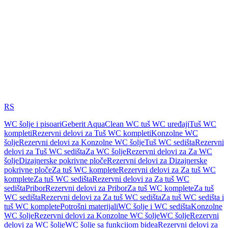
RS
WC šolje i pisoari
Geberit AquaClean WC tuš WC uređaji
Tuš WC
kompleti
Rezervni delovi za Tuš WC kompleti
Konzolne WC
šolje
Rezervni delovi za Konzolne WC šolje
Tuš WC sedišta
Rezervni
delovi za Tuš WC sedišta
Za WC šolje
Rezervni delovi za Za WC
šolje
Dizajnerske pokrivne ploče
Rezervni delovi za Dizajnerske
pokrivne ploče
Za tuš WC komplete
Rezervni delovi za Za tuš WC
komplete
Za tuš WC sedišta
Rezervni delovi za Za tuš WC
sedišta
Pribor
Rezervni delovi za Pribor
Za tuš WC komplete
Za tuš
WC sedišta
Rezervni delovi za Za tuš WC sedišta
Za tuš WC sedišta i
tuš WC komplete
Potrošni materijali
WC šolje i WC sedišta
Konzolne
WC šolje
Rezervni delovi za Konzolne WC šolje
WC šolje
Rezervni
delovi za WC šolje
WC šolje sa funkcijom bidea
Rezervni delovi za