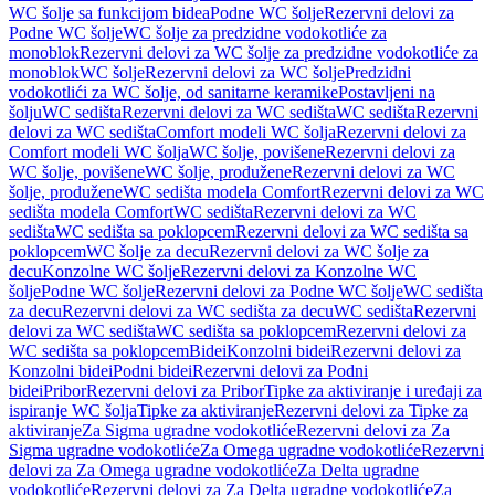
WC šolje sa funkcijom bidea
Podne WC šolje
Rezervni delovi za
Podne WC šolje
WC šolje za predzidne vodokotliće za
monoblok
Rezervni delovi za WC šolje za predzidne vodokotliće za
monoblok
WC šolje
Rezervni delovi za WC šolje
Predzidni
vodokotlići za WC šolje, od sanitarne keramike
Postavljeni na
šolju
WC sedišta
Rezervni delovi za WC sedišta
WC sedišta
Rezervni
delovi za WC sedišta
Comfort modeli WC šolja
Rezervni delovi za
Comfort modeli WC šolja
WC šolje, povišene
Rezervni delovi za
WC šolje, povišene
WC šolje, produžene
Rezervni delovi za WC
šolje, produžene
WC sedišta modela Comfort
Rezervni delovi za WC
sedišta modela Comfort
WC sedišta
Rezervni delovi za WC
sedišta
WC sedišta sa poklopcem
Rezervni delovi za WC sedišta sa
poklopcem
WC šolje za decu
Rezervni delovi za WC šolje za
decu
Konzolne WC šolje
Rezervni delovi za Konzolne WC
šolje
Podne WC šolje
Rezervni delovi za Podne WC šolje
WC sedišta
za decu
Rezervni delovi za WC sedišta za decu
WC sedišta
Rezervni
delovi za WC sedišta
WC sedišta sa poklopcem
Rezervni delovi za
WC sedišta sa poklopcem
Bidei
Konzolni bidei
Rezervni delovi za
Konzolni bidei
Podni bidei
Rezervni delovi za Podni
bidei
Pribor
Rezervni delovi za Pribor
Tipke za aktiviranje i uređaji za
ispiranje WC šolja
Tipke za aktiviranje
Rezervni delovi za Tipke za
aktiviranje
Za Sigma ugradne vodokotliće
Rezervni delovi za Za
Sigma ugradne vodokotliće
Za Omega ugradne vodokotliće
Rezervni
delovi za Za Omega ugradne vodokotliće
Za Delta ugradne
vodokotliće
Rezervni delovi za Za Delta ugradne vodokotliće
Za