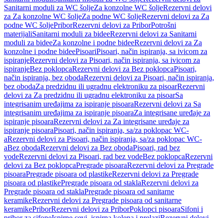
Sanitarni moduli za WC šolje
Za konzolne WC šolje
Rezervni delovi
za Za konzolne WC šolje
Za podne WC šolje
Rezervni delovi za Za
podne WC šolje
Pribor
Rezervni delovi za Pribor
Potrošni
materijali
Sanitarni moduli za bidee
Rezervni delovi za Sanitarni
moduli za bidee
Za konzolne i podne bidee
Rezervni delovi za Za
konzolne i podne bidee
Pisoari
Pisoari, način ispiranja, sa ivicom za
ispiranje
Rezervni delovi za Pisoari, način ispiranja, sa ivicom za
ispiranje
Bez poklopca
Rezervni delovi za Bez poklopca
Pisoari,
način ispiranja, bez oboda
Rezervni delovi za Pisoari, način ispiranja,
bez oboda
Za predzidnu ili ugradnu elektroniku za pisoar
Rezervni
delovi za Za predzidnu ili ugradnu elektroniku za pisoar
Sa
integrisanim uređajima za ispiranje pisoara
Rezervni delovi za Sa
integrisanim uređajima za ispiranje pisoara
Za integrisane uređaje za
ispiranje pisoara
Rezervni delovi za Za integrisane uređaje za
ispiranje pisoara
Pisoari, način ispiranja, sa/za poklopac WC-
a
Rezervni delovi za Pisoari, način ispiranja, sa/za poklopac WC-
a
Bez oboda
Rezervni delovi za Bez oboda
Pisoari, rad bez
vode
Rezervni delovi za Pisoari, rad bez vode
Bez poklopca
Rezervni
delovi za Bez poklopca
Pregrade pisoara
Rezervni delovi za Pregrade
pisoara
Pregrade pisoara od plastike
Rezervni delovi za Pregrade
pisoara od plastike
Pregrade pisoara od stakla
Rezervni delovi za
Pregrade pisoara od stakla
Pregrade pisoara od sanitarne
keramike
Rezervni delovi za Pregrade pisoara od sanitarne
keramike
Pribor
Rezervni delovi za Pribor
Poklopci pisoara
Sifoni i
pribor za sifone
Ispirne cevi, ispirna kolena i prelazi
Rezervni delovi