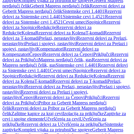
zaptivke
Kompleti vijaka za prirubničke spojeve
Geberit Mapress
nerđajući čelik
Geberit Mapress nerđajući čelik
Rezervni delovi za
Geberit Mapress nerđajući čelik
Sistemske cevi 1.4401
Rezervni
delovi za Sistemske cevi 1.4401
Sistemske cevi 1.4521
Rezervni
delovi za Sistemske cevi 1.4521
Cevni umeci
Spojnice
Rezervni
delovi za Spojnice
Redukcije
Rezervni delovi za
Redukcije
Kolena
Rezervni delovi za Kolena
T-komadi
Rezervni
delovi za T-komadi
Prelazi, nerastavljivi
Rezervni delovi za Prelazi,
nerastavljivi
Prelazi i spojevi, rastavljivi
Rezervni delovi za Prelazi i
spojevi, rastavljivi
Kompenzatori
Rezervni delovi za
Kompenzatori
Čepovi
Rezervni delovi za Čepovi
Priključci
Rezervni
delovi za Priključci
Mapress nerđajući čelik, gas
Rezervni delovi za
Mapress nerđajući čelik, gas
Sistemske cevi 1.4401
Rezervni delovi
za Sistemske cevi 1.4401
Cevni umeci
Spojnice
Rezervni delovi za
Spojnice
Redukcije
Rezervni delovi za Redukcije
Kolena
Rezervni
delovi za Kolena
T-komadi
Rezervni delovi za T-komadi
Prelazi,
nerastavljivi
Rezervni delovi za Prelazi, nerastavljivi
Prelazi i spojevi,
rastavljivi
Rezervni delovi za Prelazi i spojevi,
rastavljivi
Čepovi
Rezervni delovi za Čepovi
Priključci
Rezervni
delovi za Priključci
Pribor za Geberit Mapress nerđajući
čelik
Rezervni delovi za Pribor za Geberit Mapress nerđajući
čelik
Zaštitne kapice za kraj cevi
Izolacija za priključke
Zaptivke za
cevi i spojne elemente
Učvršćenja za cevi
Učvršćenja za
priključke
Rezervni delovi za Učvršćenja za priključke
Sistemske
zaptivke
Kompleti vijaka za prirubničke spojeve
Geberit Mapress