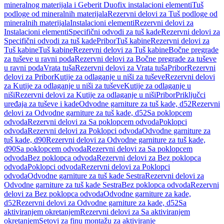
mineralnog materijala i Geberit Duofix instalacioni elementi
Tuš
podloge od mineralnih materijala
Rezervni delovi za Tuš podloge od
mineralnih materijala
Instalacioni elementi
Rezervni delovi za
Instalacioni elementi
Specifični odvodi za tuš kade
Rezervni delovi za
Specifični odvodi za tuš kade
Pribor
Tuš kabine
Rezervni delovi za
Tuš kabine
Tuš kabine
Rezervni delovi za Tuš kabine
Bočne pregrade
za tuševe u ravni poda
Rezervni delovi za Bočne pregrade za tuševe
u ravni poda
Vrata tuša
Rezervni delovi za Vrata tuša
Pribor
Rezervni
delovi za Pribor
Kutije za odlaganje u niši za tuševe
Rezervni delovi
za Kutije za odlaganje u niši za tuševe
Kutije za odlaganje u
niši
Rezervni delovi za Kutije za odlaganje u niši
Pribor
Priključci
uređaja za tuševe i kade
Odvodne garniture za tuš kade, d52
Rezervni
delovi za Odvodne garniture za tuš kade, d52
Sa poklopcem
odvoda
Rezervni delovi za Sa poklopcem odvoda
Poklopci
odvoda
Rezervni delovi za Poklopci odvoda
Odvodne garniture za
tuš kade, d90
Rezervni delovi za Odvodne garniture za tuš kade,
d90
Sa poklopcem odvoda
Rezervni delovi za Sa poklopcem
odvoda
Bez poklopca odvoda
Rezervni delovi za Bez poklopca
odvoda
Poklopci odvoda
Rezervni delovi za Poklopci
odvoda
Odvodne garniture za tuš kade Sestra
Rezervni delovi za
Odvodne garniture za tuš kade Sestra
Bez poklopca odvoda
Rezervni
delovi za Bez poklopca odvoda
Odvodne garniture za kade,
d52
Rezervni delovi za Odvodne garniture za kade, d52
Sa
aktiviranjem okretanjem
Rezervni delovi za Sa aktiviranjem
okretanjem
Setovi za finu montažu za aktiviranje