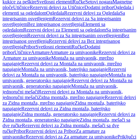
kukice za peškire
Svetlosni elementi
Ručke
Setovi nogara
Magnetne
ploče
Utičnice
Rezervni delovi za Utičnice
Dodatni pribor
Ogledala i
elementi sa ogledalom
Ogledala
Rezervni delovi za Ogledala
Sa
integrisanim osvetljenjem
Rezervni delovi za Sa integrisanim
osvetljenjem
Bez integrisanog osvetljenja
Elementi sa
ogledalom
Rezervni delovi za Elementi sa ogledalom
Sa integrisanim
osvetljenjem
Rezervni delovi za Sa integrisanim osvetljenjem
Bez
integrisanog osvetljenja
Rezervni delovi za Bez integrisanog
osvetljenja
Pribor
Svetlosni elementi
Ručke
Dodatni
pribor
Utičnice
Armature
Armature za umivaonike
Rezervni delovi za
Armature za umivaonike
Montaža na umivaonik, mrežno
napajanje
Rezervni delovi za Montaža na umivaonik, mrežno
napajanje
Montaža na umivaonik, baterijsko napajanje
Rezervni
delovi za Montaža na umivaonik, baterijsko napajanje
Montaža na
umivaonik, generatorsko napajanje
Rezervni delovi za Montaža na
umivaonik, generatorsko napajanje
Montaža na umivaonik,
jednoručni mešači
Rezervni delovi za Montaža na umivaonik,
jednoručni mešači
Zidna montaža, mrežno napajanje
Rezervni delovi
za Zidna montaža, mrežno napajanje
Zidna montaža, baterijsko
napajanje
Rezervni delovi za Zidna montaža, baterijsko
napajanje
Zidna montaža, generatorsko napajanje
Rezervni delovi za
Zidna montaža, generatorsko napajanje
Zidna montaža, mešači sa
dve ručke
Rezervni delovi za Zidna montaža, mešači sa dve
ručke
Pribor
Rezervni delovi za Pribor
Za armature za
umivaonike
Rezervni delovi za Za armature za umivaonike
Priključci