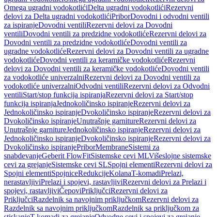
Omega ugradni vodokotlići
Delta ugradni vodokotlići
Rezervni
delovi za Delta ugradni vodokotlići
Pribor
Dovodni i odvodni ventili
za ispiranje
Dovodni ventili
Rezervni delovi za Dovodni
ventili
Dovodni ventili za predzidne vodokotliće
Rezervni delovi za
Dovodni ventili za predzidne vodokotliće
Dovodni ventili za
ugradne vodokotliće
Rezervni delovi za Dovodni ventili za ugradne
vodokotliće
Dovodni ventili za keramičke vodokotliće
Rezervni
delovi za Dovodni ventili za keramičke vodokotliće
Dovodni ventili
za vodokotliće univerzalni
Rezervni delovi za Dovodni ventili za
vodokotliće univerzalni
Odvodni ventili
Rezervni delovi za Odvodni
ventili
Start/stop funkcija ispiranja
Rezervni delovi za Start/stop
funkcija ispiranja
Jednokoličinsko ispiranje
Rezervni delovi za
Jednokoličinsko ispiranje
Dvokoličinsko ispiranje
Rezervni delovi za
Dvokoličinsko ispiranje
Unutrašnje garniture
Rezervni delovi za
Unutrašnje garniture
Jednokoličinsko ispiranje
Rezervni delovi za
Jednokoličinsko ispiranje
Dvokoličinsko ispiranje
Rezervni delovi za
Dvokoličinsko ispiranje
Pribor
Membrane
Sistemi za
snabdevanje
Geberit FlowFit
Sistemske cevi ML
Višeslojne sistemske
cevi za grejanje
Sistemske cevi SL
Spojni elementi
Rezervni delovi za
Spojni elementi
Spojnice
Redukcije
Kolana
T-komadi
Prelazi,
nerastavljivi
Prelazi i spojevi, rastavljivi
Rezervni delovi za Prelazi i
spojevi, rastavljivi
Čepovi
Priključci
Rezervni delovi za
Priključci
Razdelnik sa navojnim priključkom
Rezervni delovi za
Razdelnik sa navojnim priključkom
Razdelnik sa priključkom za
stiskanje
T-komadi za grejanje
Odvodne cevi i spojevi za grejanje,