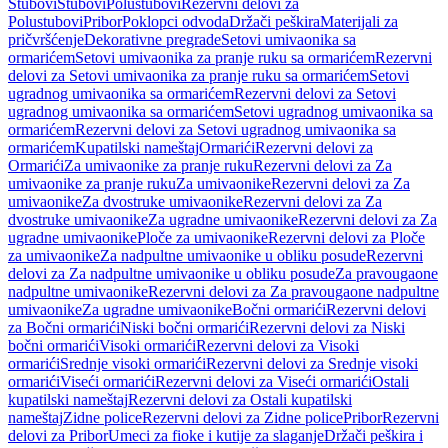
Stubovi
Stubovi
Polustubovi
Rezervni delovi za
Polustubovi
Pribor
Poklopci odvoda
Držači peškira
Materijali za
pričvršćenje
Dekorativne pregrade
Setovi umivaonika sa
ormarićem
Setovi umivaonika za pranje ruku sa ormarićem
Rezervni
delovi za Setovi umivaonika za pranje ruku sa ormarićem
Setovi
ugradnog umivaonika sa ormarićem
Rezervni delovi za Setovi
ugradnog umivaonika sa ormarićem
Setovi ugradnog umivaonika sa
ormarićem
Rezervni delovi za Setovi ugradnog umivaonika sa
ormarićem
Kupatilski nameštaj
Ormarići
Rezervni delovi za
Ormarići
Za umivaonike za pranje ruku
Rezervni delovi za Za
umivaonike za pranje ruku
Za umivaonike
Rezervni delovi za Za
umivaonike
Za dvostruke umivaonike
Rezervni delovi za Za
dvostruke umivaonike
Za ugradne umivaonike
Rezervni delovi za Za
ugradne umivaonike
Ploče za umivaonike
Rezervni delovi za Ploče
za umivaonike
Za nadpultne umivaonike u obliku posude
Rezervni
delovi za Za nadpultne umivaonike u obliku posude
Za pravougaone
nadpultne umivaonike
Rezervni delovi za Za pravougaone nadpultne
umivaonike
Za ugradne umivaonike
Bočni ormarići
Rezervni delovi
za Bočni ormarići
Niski bočni ormarići
Rezervni delovi za Niski
bočni ormarići
Visoki ormarići
Rezervni delovi za Visoki
ormarići
Srednje visoki ormarići
Rezervni delovi za Srednje visoki
ormarići
Viseći ormarići
Rezervni delovi za Viseći ormarići
Ostali
kupatilski nameštaj
Rezervni delovi za Ostali kupatilski
nameštaj
Zidne police
Rezervni delovi za Zidne police
Pribor
Rezervni
delovi za Pribor
Umeci za fioke i kutije za slaganje
Držači peškira i