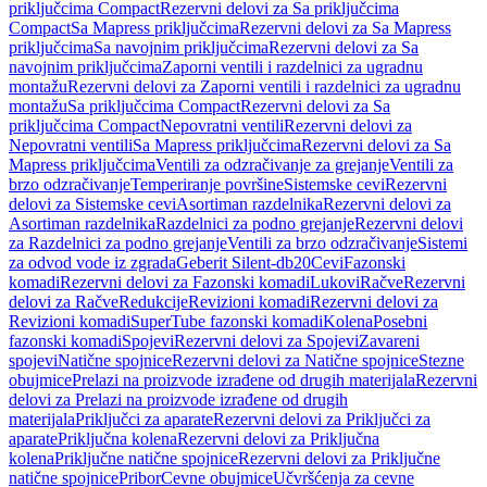
priključcima Compact
Rezervni delovi za Sa priključcima
Compact
Sa Mapress priključcima
Rezervni delovi za Sa Mapress
priključcima
Sa navojnim priključcima
Rezervni delovi za Sa
navojnim priključcima
Zaporni ventili i razdelnici za ugradnu
montažu
Rezervni delovi za Zaporni ventili i razdelnici za ugradnu
montažu
Sa priključcima Compact
Rezervni delovi za Sa
priključcima Compact
Nepovratni ventili
Rezervni delovi za
Nepovratni ventili
Sa Mapress priključcima
Rezervni delovi za Sa
Mapress priključcima
Ventili za odzračivanje za grejanje
Ventili za
brzo odzračivanje
Temperiranje površine
Sistemske cevi
Rezervni
delovi za Sistemske cevi
Asortiman razdelnika
Rezervni delovi za
Asortiman razdelnika
Razdelnici za podno grejanje
Rezervni delovi
za Razdelnici za podno grejanje
Ventili za brzo odzračivanje
Sistemi
za odvod vode iz zgrada
Geberit Silent-db20
Cevi
Fazonski
komadi
Rezervni delovi za Fazonski komadi
Lukovi
Račve
Rezervni
delovi za Račve
Redukcije
Revizioni komadi
Rezervni delovi za
Revizioni komadi
SuperTube fazonski komadi
Kolena
Posebni
fazonski komadi
Spojevi
Rezervni delovi za Spojevi
Zavareni
spojevi
Natične spojnice
Rezervni delovi za Natične spojnice
Stezne
obujmice
Prelazi na proizvode izrađene od drugih materijala
Rezervni
delovi za Prelazi na proizvode izrađene od drugih
materijala
Priključci za aparate
Rezervni delovi za Priključci za
aparate
Priključna kolena
Rezervni delovi za Priključna
kolena
Priključne natične spojnice
Rezervni delovi za Priključne
natične spojnice
Pribor
Cevne obujmice
Učvršćenja za cevne