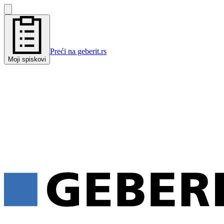
Preći na geberit.rs
Moji spiskovi