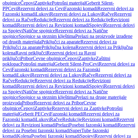
obujmice
Čepovi
Zaptivke
Potrošni materijal
Geberit Silent-
PP
Cevi
Rezervni delovi za Cevi
Fazonski komadi
Rezervni delovi za
Fazonski komadi
Lukovi
Rezervni delovi za Lukovi
Račve
Rezervni
delovi za Račve
Redukcije
Rezervni delovi za Redukcije
Revizioni
komadi
Rezervni delovi za Revizioni komadi
Spojevi
Rezervni delovi
za Spojevi
Natične spojnice
Rezervni delovi za Natične
spojnice
Spojnice sa steznim klještima
Prelazi na proizvode izrađene
od drugih materijala
Priključci za aparate
Rezervni delovi za
Priključci za aparate
Priključna kolena
Rezervni delovi za Priključna
kolena
Ravni priključci
Rezervni delovi za Ravni
priključci
Pribor
Cevne obujmice
Čepovi
Zaptivke
Zaštitni
poklopac
Potrošni materijal
Geberit Silent-Pro
Cevi
Rezervni delovi za
Cevi
Fazonski komadi
Rezervni delovi za Fazonski
komadi
Lukovi
Rezervni delovi za Lukovi
Račve
Rezervni delovi za
Račve
Redukcije
Rezervni delovi za Redukcije
Revizioni
komadi
Rezervni delovi za Revizioni komadi
Spojevi
Rezervni delovi
za Spojevi
Natične spojnice
Rezervni delovi za Natične
spojnice
Spojnice sa steznim klještima
Prelazi na druge materijale
proizvoda
Pribor
Rezervni delovi za Pribor
Cevne
obujmice
Čepovi
Zaptivke
Rezervni delovi za Zaptivke
Potrošni
materijal
Geberit PE
Cevi
Fazonski komadi
Rezervni delovi za
Fazonski komadi
Lukovi
Račve
Redukcije
Revizioni komadi
Rezervni
delovi za Revizioni komadi
Prelazi
Posebni fazonski komadi
Rezervni
delovi za Posebni fazonski komadi
SuperTube fazonski
komadi
Kolena
Posebni fazonski komadi
Spojevi
Rezervni delovi za