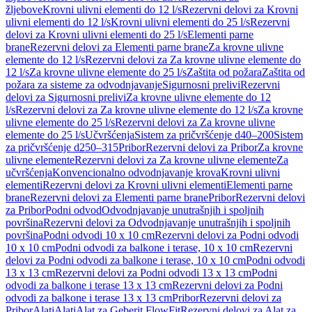
žljebove
Krovni ulivni elementi do 12 l/s
Rezervni delovi za Krovni
ulivni elementi do 12 l/s
Krovni ulivni elementi do 25 l/s
Rezervni
delovi za Krovni ulivni elementi do 25 l/s
Elementi parne
brane
Rezervni delovi za Elementi parne brane
Za krovne ulivne
elemente do 12 l/s
Rezervni delovi za Za krovne ulivne elemente do
12 l/s
Za krovne ulivne elemente do 25 l/s
Zaštita od požara
Zaštita od
požara za sisteme za odvodnjavanje
Sigurnosni prelivi
Rezervni
delovi za Sigurnosni prelivi
Za krovne ulivne elemente do 12
l/s
Rezervni delovi za Za krovne ulivne elemente do 12 l/s
Za krovne
ulivne elemente do 25 l/s
Rezervni delovi za Za krovne ulivne
elemente do 25 l/s
Učvršćenja
Sistem za pričvršćenje d40–200
Sistem
za pričvršćenje d250–315
Pribor
Rezervni delovi za Pribor
Za krovne
ulivne elemente
Rezervni delovi za Za krovne ulivne elemente
Za
učvršćenja
Konvencionalno odvodnjavanje krova
Krovni ulivni
elementi
Rezervni delovi za Krovni ulivni elementi
Elementi parne
brane
Rezervni delovi za Elementi parne brane
Pribor
Rezervni delovi
za Pribor
Podni odvod
Odvodnjavanje unutrašnjih i spoljnih
površina
Rezervni delovi za Odvodnjavanje unutrašnjih i spoljnih
površina
Podni odvodi 10 x 10 cm
Rezervni delovi za Podni odvodi
10 x 10 cm
Podni odvodi za balkone i terase, 10 x 10 cm
Rezervni
delovi za Podni odvodi za balkone i terase, 10 x 10 cm
Podni odvodi
13 x 13 cm
Rezervni delovi za Podni odvodi 13 x 13 cm
Podni
odvodi za balkone i terase 13 x 13 cm
Rezervni delovi za Podni
odvodi za balkone i terase 13 x 13 cm
Pribor
Rezervni delovi za
Pribor
Alati
Alati
Alat za Geberit FlowFit
Rezervni delovi za Alat za