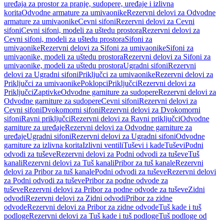
uređaja za prostor za pranje, sudopere, uređaje i izlivna
korita
Odvodne armature za umivaonike
Rezervni delovi za Odvodne
armature za umivaonike
Cevni sifoni
Rezervni delovi za Cevni
sifoni
Cevni sifoni, modeli za uštedu prostora
Rezervni delovi za
Cevni sifoni, modeli za uštedu prostora
Sifoni za
umivaonike
Rezervni delovi za Sifoni za umivaonike
Sifoni za
umivaonike, modeli za uštedu prostora
Rezervni delovi za Sifoni za
umivaonike, modeli za uštedu prostora
Ugradni sifoni
Rezervni
delovi za Ugradni sifoni
Priključci za umivaonike
Rezervni delovi za
Priključci za umivaonike
Poklopci
Priključci
Rezervni delovi za
Priključci
Zaptivke
Odvodne garniture za sudopere
Rezervni delovi za
Odvodne garniture za sudopere
Cevni sifoni
Rezervni delovi za
Cevni sifoni
Dvokomorni sifoni
Rezervni delovi za Dvokomorni
sifoni
Ravni priključci
Rezervni delovi za Ravni priključci
Odvodne
garniture za uređaje
Rezervni delovi za Odvodne garniture za
uređaje
Ugradni sifoni
Rezervni delovi za Ugradni sifoni
Odvodne
garniture za izlivna korita
Izlivni ventili
Tuševi i kade
Tuševi
Podni
odvodi za tuševe
Rezervni delovi za Podni odvodi za tuševe
Tuš
kanali
Rezervni delovi za Tuš kanali
Pribor za tuš kanale
Rezervni
delovi za Pribor za tuš kanale
Podni odvodi za tuševe
Rezervni delovi
za Podni odvodi za tuševe
Pribor za podne odvode za
tuševe
Rezervni delovi za Pribor za podne odvode za tuševe
Zidni
odvodi
Rezervni delovi za Zidni odvodi
Pribor za zidne
odvode
Rezervni delovi za Pribor za zidne odvode
Tuš kade i tuš
podloge
Rezervni delovi za Tuš kade i tuš podloge
Tuš podloge od