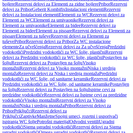
bojlere
Rezervni delovi za Elementi za zidne bojlere
Pribor
Rezervni
delovi za Pribor
Geberit Kombifix
Instalacioni elementi
Rezervni
delovi za Instalacioni elementi
Elementi za WC
Rezervni delovi za
Elementi za WC
Elementi za umivaonike
Rezervni delovi za
Elementi za umivaonike
Elementi za bidee
Rezervni delovi za
Elementi za bidee
Elementi za pisoare
Rezervni delovi za Elementi za
pisoare
Elementi za tuševe
Rezervni delovi za Elementi za
tuševe
Pribor
Rezervni delovi za Pribor
Za WC instalacione
elemente
Za učvršćenja
Rezervni delovi za Za učvršćenja
Predzidni
vodokotlići
Predzidni vodokotlići za WC šolje, plastični
Rezervni
delovi za Predzidni vodokotlići za WC šolje, plastični
Postavljen na
šolju
Rezervni delovi za Postavljen na šolju
Visoko
montažni
Rezervni delovi za Visoko montažni
Niska i srednja
montaža
Rezervni delovi za Niska i srednja montaža
Predzidni
vodokotlići za WC šolje, od sanitarne keramike
Rezervni delovi za
Predzidni vodokotlići za WC šolje, od sanitarne keramike
Postavljen
na šolju
Rezervni delovi za Postavljen na šolju
Ispirne cevi za
predzidne vodokotliće
Rezervni delovi za Ispirne cevi za predzidne
vodokotliće
Visoko montažni
Rezervni delovi za Visoko
montažni
Niska i srednja montaža
Pribor
Rezervni delovi za
Pribor
Priključci
Rezervni delovi za
Priključci
Zaptivke
Manžetne
Spojni umeci, rozetni i usporivači
ispiranja WC šolje
Potrošni materijal
Odvodni ventili
Ugradni
vodokotlići
Sigma ugradni vodokotlići
Rezervni delovi za Sigma
ugradni vodokotlići
Omega ugradni vodokotlići
Rezervni delovi za