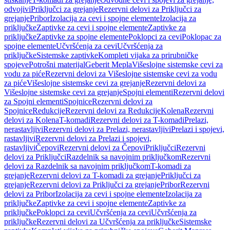
odvojivi
Priključci za grejanje
Rezervni delovi za Priključci za
grejanje
Pribor
Izolacija za cevi i spojne elemente
Izolacija za
priključke
Zaptivke za cevi i spojne elemente
Zaptivke za
priključke
Zaptivke za spojne elemente
Poklopci za cevi
Poklopac za
spojne elemente
Učvršćenja za cevi
Učvršćenja za
priključke
Sistemske zaptivke
Kompleti vijaka za prirubničke
spojeve
Potrošni materijal
Geberit Mepla
Višeslojne sistemske cevi za
vodu za piće
Rezervni delovi za Višeslojne sistemske cevi za vodu
za piće
Višeslojne sistemske cevi za grejanje
Rezervni delovi za
Višeslojne sistemske cevi za grejanje
Spojni elementi
Rezervni delovi
za Spojni elementi
Spojnice
Rezervni delovi za
Spojnice
Redukcije
Rezervni delovi za Redukcije
Kolena
Rezervni
delovi za Kolena
T-komadi
Rezervni delovi za T-komadi
Prelazi,
nerastavljivi
Rezervni delovi za Prelazi, nerastavljivi
Prelazi i spojevi,
rastavljivi
Rezervni delovi za Prelazi i spojevi,
rastavljivi
Čepovi
Rezervni delovi za Čepovi
Priključci
Rezervni
delovi za Priključci
Razdelnik sa navojnim priključkom
Rezervni
delovi za Razdelnik sa navojnim priključkom
T-komadi za
grejanje
Rezervni delovi za T-komadi za grejanje
Priključci za
grejanje
Rezervni delovi za Priključci za grejanje
Pribor
Rezervni
delovi za Pribor
Izolacija za cevi i spojne elemente
Izolacija za
priključke
Zaptivke za cevi i spojne elemente
Zaptivke za
priključke
Poklopci za cevi
Učvršćenja za cevi
Učvršćenja za
priključke
Rezervni delovi za Učvršćenja za priključke
Sistemske