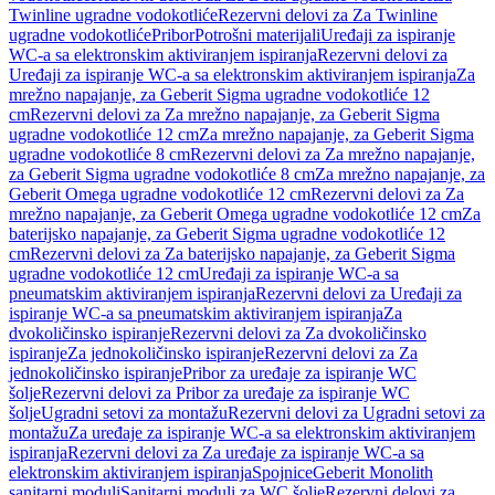
Twinline ugradne vodokotliće
Rezervni delovi za Za Twinline
ugradne vodokotliće
Pribor
Potrošni materijali
Uređaji za ispiranje
WC-a sa elektronskim aktiviranjem ispiranja
Rezervni delovi za
Uređaji za ispiranje WC-a sa elektronskim aktiviranjem ispiranja
Za
mrežno napajanje, za Geberit Sigma ugradne vodokotliće 12
cm
Rezervni delovi za Za mrežno napajanje, za Geberit Sigma
ugradne vodokotliće 12 cm
Za mrežno napajanje, za Geberit Sigma
ugradne vodokotliće 8 cm
Rezervni delovi za Za mrežno napajanje,
za Geberit Sigma ugradne vodokotliće 8 cm
Za mrežno napajanje, za
Geberit Omega ugradne vodokotliće 12 cm
Rezervni delovi za Za
mrežno napajanje, za Geberit Omega ugradne vodokotliće 12 cm
Za
baterijsko napajanje, za Geberit Sigma ugradne vodokotliće 12
cm
Rezervni delovi za Za baterijsko napajanje, za Geberit Sigma
ugradne vodokotliće 12 cm
Uređaji za ispiranje WC-a sa
pneumatskim aktiviranjem ispiranja
Rezervni delovi za Uređaji za
ispiranje WC-a sa pneumatskim aktiviranjem ispiranja
Za
dvokoličinsko ispiranje
Rezervni delovi za Za dvokoličinsko
ispiranje
Za jednokoličinsko ispiranje
Rezervni delovi za Za
jednokoličinsko ispiranje
Pribor za uređaje za ispiranje WC
šolje
Rezervni delovi za Pribor za uređaje za ispiranje WC
šolje
Ugradni setovi za montažu
Rezervni delovi za Ugradni setovi za
montažu
Za uređaje za ispiranje WC-a sa elektronskim aktiviranjem
ispiranja
Rezervni delovi za Za uređaje za ispiranje WC-a sa
elektronskim aktiviranjem ispiranja
Spojnice
Geberit Monolith
sanitarni moduli
Sanitarni moduli za WC šolje
Rezervni delovi za