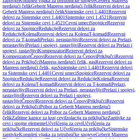
zaptivke
Kompleti vijaka za prirubničke spojeve
Geberit Mapress
nerđajući čelik
Geberit Mapress nerđajući čelik
Rezervni delovi za
Geberit Mapress nerđajući čelik
Sistemske cevi 1.4401
Rezervni
delovi za Sistemske cevi 1.4401
Sistemske cevi 1.4521
Rezervni
delovi za Sistemske cevi 1.4521
Cevni umeci
Spojnice
Rezervni
delovi za Spojnice
Redukcije
Rezervni delovi za
Redukcije
Kolena
Rezervni delovi za Kolena
T-komadi
Rezervni
delovi za T-komadi
Prelazi, nerastavljivi
Rezervni delovi za Prelazi,
nerastavljivi
Prelazi i spojevi, rastavljivi
Rezervni delovi za Prelazi i
spojevi, rastavljivi
Kompenzatori
Rezervni delovi za
Kompenzatori
Čepovi
Rezervni delovi za Čepovi
Priključci
Rezervni
delovi za Priključci
Mapress nerđajući čelik, gas
Rezervni delovi za
Mapress nerđajući čelik, gas
Sistemske cevi 1.4401
Rezervni delovi
za Sistemske cevi 1.4401
Cevni umeci
Spojnice
Rezervni delovi za
Spojnice
Redukcije
Rezervni delovi za Redukcije
Kolena
Rezervni
delovi za Kolena
T-komadi
Rezervni delovi za T-komadi
Prelazi,
nerastavljivi
Rezervni delovi za Prelazi, nerastavljivi
Prelazi i spojevi,
rastavljivi
Rezervni delovi za Prelazi i spojevi,
rastavljivi
Čepovi
Rezervni delovi za Čepovi
Priključci
Rezervni
delovi za Priključci
Pribor za Geberit Mapress nerđajući
čelik
Rezervni delovi za Pribor za Geberit Mapress nerđajući
čelik
Zaštitne kapice za kraj cevi
Izolacija za priključke
Zaptivke za
cevi i spojne elemente
Učvršćenja za cevi
Učvršćenja za
priključke
Rezervni delovi za Učvršćenja za priključke
Sistemske
zaptivke
Kompleti vijaka za prirubničke spojeve
Geberit Mapress