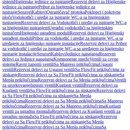
sistem
Higijenske jedinice za ispiranje
Rezervni delovi za Higijenske
jedinice za ispiranje
Pribor za higijenske jedinice za
ispiranje
Senzori
Kablovi
Ograničavač protoka
Poklopci i pokrivne
ploče
Vodokotlići i uređaj za ispiranje WC-a sa higijenskim
ispiranjem
Rezervni delovi za Vodokotlići i uređaj za ispiranje WC-a
sa higijenskim ispiranjem
Ugradni vodokotlići sa higijenskim
ispiračem
Higijenski ugrađeni moduli
Rezervni delovi za Higijenski
ugrađeni moduli
Pribor za vodokotlić i uređaj za ispiranje WC-a sa
uređajem za higijensko ispiranje instalacije
Rezervni delovi za Pribor
za vodokotlić i uređaj za ispiranje WC-a sa uređajem za higijensko
ispiranje instalacije
Senzori
Kablovi
Jedinice napajanja
Rezervni
delovi za Jedinice napajanja
Komponente mreže
Ventili za cevne
sisteme
Ravni zaporni ventili
Sa Mapress priključcima
Ugaoni
ventili
Rezervni delovi za Ugaoni ventili
Sa FlowFit priključcima za
stiskanje
Rezervni delovi za Sa FlowFit priključcima za stiskanje
Sa
Mepla priključcima
Rezervni delovi za Sa Mepla priključcima
Ventili
za uzorkovanje
Ispusni ventili
Kuglasti ventili
Rezervni delovi za
Kuglasti ventili
Sa FlowFit priključcima za stiskanje
Rezervni delovi
za Sa FlowFit priključcima za stiskanje
Sa Mepla
priključcima
Rezervni delovi za Sa Mepla priključcima
Sa Mapress
priključcima
Rezervni delovi za Sa Mapress priključcima
Kuglasti
ventili za ugradnu montažu
Rezervni delovi za Kuglasti ventili za
ugradnu montažu
Sa FlowFit priključcima za stiskanje
Rezervni
delovi za Sa FlowFit priključcima za stiskanje
Sa Mepla
priključcima
Rezervni delovi za Sa Mepla priključcima
Sa