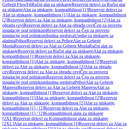
Geberit FlowFit
Ručni alat za stiskanje
Rezervni delovi za Ručni alat
za stiskanje
Alat za stiskanje, kompatibilnost [1]
Rezervni delovi za
Alat za stiskanje, kompatibilnost [1]
Alat za stiskanje, kompatibilnost
[2]
Rezervni delovi za Alat za stiskanje, kompatibilnost [2]
Alat za
obradu cevi
Rezervni delovi za Alat za obradu cevi
Čep za proveru
instalacije pod pritiskom
Rezervni delovi za Čep za proveru
instalacije pod pritiskom
Ispitna sredstva
Uređaj za stiskanje sa
alatima
Pribor
Rezervni delovi za Pribor
Alat za Geberit
Mepla
Rezervni delovi za Alat za Geberit Mepla
Ručni alat za
stiskanje
Rezervni delovi za Ručni alat za stiskanje
Alat za stiskanje,
kompatibilnost [1]
Rezervni delovi za Alat za stiskanje,
kompatibilnost [1]
Alat za stiskanje, kompatibilnost [2]
Rezervni
delovi za Alat za stiskanje, kompatibilnost [2]
Alat za obradu
cevi
Rezervni delovi za Alat za obradu cevi
Čep za proveru
instalacije pod pritiskom
Rezervni delovi za Čep za proveru
instalacije pod pritiskom
Ispitna sredstva
Pribor
Alat za Geberit
Mapress
Rezervni delovi za Alat za Geberit Mapress
Alat za
stiskanje, kompatibilnost [1]
Rezervni delovi za Alat za stiskanje,
kompatibilnost [1]
Alat za stiskanje, kompatibilnost [2]
Rezervni
delovi za Alat za stiskanje, kompatibilnost [2]
Alat za stiskanje,
kompatibilnost [1] / [2]
Rezervni delovi za Alat za stiskanje,
kompatibilnost [1] / [2]
Kompatibilnost alata za stiskanje
[2XL]
Rezervni delovi za Kompatibilnost alata za stiskanje
[2XL]
Alat za stiskanje, kompatibilnost [3]
Rezervni delovi za Alat za
stiskanje, kompatibilnost [3]
Alat za obradu cevi
Rezervni delovi za