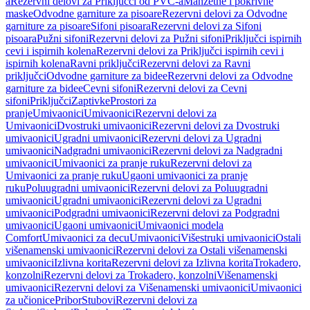
a
Rezervni delovi za Priključci od PVC-a
Manžetne i pokrivne
maske
Odvodne garniture za pisoare
Rezervni delovi za Odvodne
garniture za pisoare
Sifoni pisoara
Rezervni delovi za Sifoni
pisoara
Pužni sifoni
Rezervni delovi za Pužni sifoni
Priključci ispirnih
cevi i ispirnih kolena
Rezervni delovi za Priključci ispirnih cevi i
ispirnih kolena
Ravni priključci
Rezervni delovi za Ravni
priključci
Odvodne garniture za bidee
Rezervni delovi za Odvodne
garniture za bidee
Cevni sifoni
Rezervni delovi za Cevni
sifoni
Priključci
Zaptivke
Prostori za
pranje
Umivaonici
Umivaonici
Rezervni delovi za
Umivaonici
Dvostruki umivaonici
Rezervni delovi za Dvostruki
umivaonici
Ugradni umivaonici
Rezervni delovi za Ugradni
umivaonici
Nadgradni umivaonici
Rezervni delovi za Nadgradni
umivaonici
Umivaonici za pranje ruku
Rezervni delovi za
Umivaonici za pranje ruku
Ugaoni umivaonici za pranje
ruku
Poluugradni umivaonici
Rezervni delovi za Poluugradni
umivaonici
Ugradni umivaonici
Rezervni delovi za Ugradni
umivaonici
Podgradni umivaonici
Rezervni delovi za Podgradni
umivaonici
Ugaoni umivaonici
Umivaonici modela
Comfort
Umivaonici za decu
Umivaonici
Višestruki umivaonici
Ostali
višenamenski umivaonici
Rezervni delovi za Ostali višenamenski
umivaonici
Izlivna korita
Rezervni delovi za Izlivna korita
Trokadero,
konzolni
Rezervni delovi za Trokadero, konzolni
Višenamenski
umivaonici
Rezervni delovi za Višenamenski umivaonici
Umivaonici
za učionice
Pribor
Stubovi
Rezervni delovi za