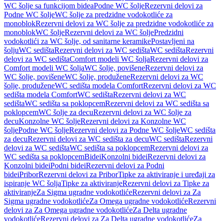
WC šolje sa funkcijom bidea
Podne WC šolje
Rezervni delovi za
Podne WC šolje
WC šolje za predzidne vodokotliće za
monoblok
Rezervni delovi za WC šolje za predzidne vodokotliće za
monoblok
WC šolje
Rezervni delovi za WC šolje
Predzidni
vodokotlići za WC šolje, od sanitarne keramike
Postavljeni na
šolju
WC sedišta
Rezervni delovi za WC sedišta
WC sedišta
Rezervni
delovi za WC sedišta
Comfort modeli WC šolja
Rezervni delovi za
Comfort modeli WC šolja
WC šolje, povišene
Rezervni delovi za
WC šolje, povišene
WC šolje, produžene
Rezervni delovi za WC
šolje, produžene
WC sedišta modela Comfort
Rezervni delovi za WC
sedišta modela Comfort
WC sedišta
Rezervni delovi za WC
sedišta
WC sedišta sa poklopcem
Rezervni delovi za WC sedišta sa
poklopcem
WC šolje za decu
Rezervni delovi za WC šolje za
decu
Konzolne WC šolje
Rezervni delovi za Konzolne WC
šolje
Podne WC šolje
Rezervni delovi za Podne WC šolje
WC sedišta
za decu
Rezervni delovi za WC sedišta za decu
WC sedišta
Rezervni
delovi za WC sedišta
WC sedišta sa poklopcem
Rezervni delovi za
WC sedišta sa poklopcem
Bidei
Konzolni bidei
Rezervni delovi za
Konzolni bidei
Podni bidei
Rezervni delovi za Podni
bidei
Pribor
Rezervni delovi za Pribor
Tipke za aktiviranje i uređaji za
ispiranje WC šolja
Tipke za aktiviranje
Rezervni delovi za Tipke za
aktiviranje
Za Sigma ugradne vodokotliće
Rezervni delovi za Za
Sigma ugradne vodokotliće
Za Omega ugradne vodokotliće
Rezervni
delovi za Za Omega ugradne vodokotliće
Za Delta ugradne
vodokotliće
Rezervni delovi za Za Delta ugradne vodokotliće
Za