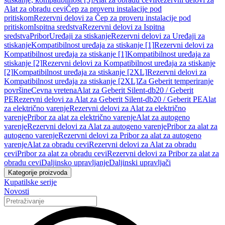
Alat za obradu cevi
Čep za proveru instalacije pod
pritiskom
Rezervni delovi za Čep za proveru instalacije pod
pritiskom
Ispitna sredstva
Rezervni delovi za Ispitna
sredstva
Pribor
Uređaji za stiskanje
Rezervni delovi za Uređaji za
stiskanje
Kompatibilnost uređaja za stiskanje [1]
Rezervni delovi za
Kompatibilnost uređaja za stiskanje [1]
Kompatibilnost uređaja za
stiskanje [2]
Rezervni delovi za Kompatibilnost uređaja za stiskanje
[2]
Kompatibilnost uređaja za stiskanje [2XL]
Rezervni delovi za
Kompatibilnost uređaja za stiskanje [2XL]
Za Geberit temperiranje
površine
Cevna vretena
Alat za Geberit Silent-db20 / Geberit
PE
Rezervni delovi za Alat za Geberit Silent-db20 / Geberit PE
Alat
za električno varenje
Rezervni delovi za Alat za električno
varenje
Pribor za alat za električno varenje
Alat za autogeno
varenje
Rezervni delovi za Alat za autogeno varenje
Pribor za alat za
autogeno varenje
Rezervni delovi za Pribor za alat za autogeno
varenje
Alat za obradu cevi
Rezervni delovi za Alat za obradu
cevi
Pribor za alat za obradu cevi
Rezervni delovi za Pribor za alat za
obradu cevi
Daljinsko upravljanje
Daljinski upravljači
Kategorije proizvoda
Kupatilske serije
Novosti