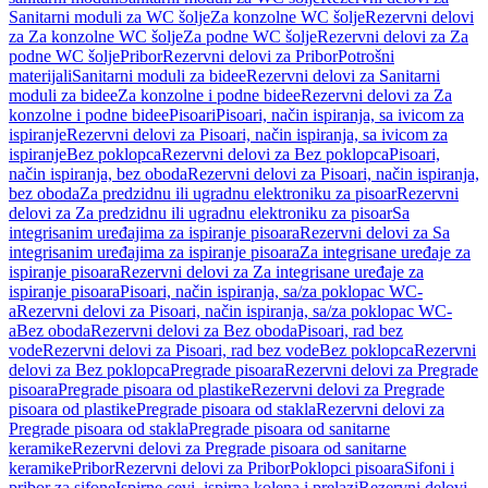
Sanitarni moduli za WC šolje
Za konzolne WC šolje
Rezervni delovi
za Za konzolne WC šolje
Za podne WC šolje
Rezervni delovi za Za
podne WC šolje
Pribor
Rezervni delovi za Pribor
Potrošni
materijali
Sanitarni moduli za bidee
Rezervni delovi za Sanitarni
moduli za bidee
Za konzolne i podne bidee
Rezervni delovi za Za
konzolne i podne bidee
Pisoari
Pisoari, način ispiranja, sa ivicom za
ispiranje
Rezervni delovi za Pisoari, način ispiranja, sa ivicom za
ispiranje
Bez poklopca
Rezervni delovi za Bez poklopca
Pisoari,
način ispiranja, bez oboda
Rezervni delovi za Pisoari, način ispiranja,
bez oboda
Za predzidnu ili ugradnu elektroniku za pisoar
Rezervni
delovi za Za predzidnu ili ugradnu elektroniku za pisoar
Sa
integrisanim uređajima za ispiranje pisoara
Rezervni delovi za Sa
integrisanim uređajima za ispiranje pisoara
Za integrisane uređaje za
ispiranje pisoara
Rezervni delovi za Za integrisane uređaje za
ispiranje pisoara
Pisoari, način ispiranja, sa/za poklopac WC-
a
Rezervni delovi za Pisoari, način ispiranja, sa/za poklopac WC-
a
Bez oboda
Rezervni delovi za Bez oboda
Pisoari, rad bez
vode
Rezervni delovi za Pisoari, rad bez vode
Bez poklopca
Rezervni
delovi za Bez poklopca
Pregrade pisoara
Rezervni delovi za Pregrade
pisoara
Pregrade pisoara od plastike
Rezervni delovi za Pregrade
pisoara od plastike
Pregrade pisoara od stakla
Rezervni delovi za
Pregrade pisoara od stakla
Pregrade pisoara od sanitarne
keramike
Rezervni delovi za Pregrade pisoara od sanitarne
keramike
Pribor
Rezervni delovi za Pribor
Poklopci pisoara
Sifoni i
pribor za sifone
Ispirne cevi, ispirna kolena i prelazi
Rezervni delovi