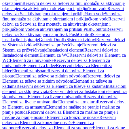
okretanjem
Rezervni delovi za Setovi za finu montažu za aktiviranje
okretanjem
Sa aktiviranjem okretanjem i priključkom vode
Rezervni
delovi za Sa aktiviranjem okretanjem i priključkom vode
Setovi za
finu montažu za aktiviranje okretanjem i priključkom vode
Rezervni
delovi za Setovi za finu montažu za aktiviranje okretanjem i
priključkom vode
Sa aktiviranjem na pritisak PushControl
Rezervni
delovi za Sa aktiviranjem na pritisak PushControl
Sistemi za
instalacije i ispiranje
Geberit Duofix
Sistemski zidovi
Rezervni delovi
za Sistemski zidovi
Sistemi za pričvršćivanje
Rezervni delovi za
Sistemi za pričvršćivanje
Instalacioni elementi
Rezervni delovi za
Instalacioni elementi
Elementi za WC
Rezervni delovi za Elementi za
WC
Elementi za umivaonike
Rezervni delovi za Elementi za
umivaonike
Elementi za bidee
Rezervni delovi za Elementi za
bidee
Elementi za pisoare
Rezervni delovi za Elementi za
pisoare
Elementi za tuševe sa zidnim odvodom
Rezervni delovi za
Elementi za tuševe sa zidnim odvodom
Elementi za tuševe sa
kadama
Rezervni delovi za Elementi za tuševe sa kadama
Instalacioni
elementi za sklopiva vrata
Rezervni delovi za Instalacioni elementi za
sklopiva vrata
Elementi za livene umivaonike
Rezervni delovi za
Elementi za livene umivaonike
Elementi za armaturu
Rezervni delovi
za Elementi za armaturu
Elementi za mašine za pranje i mašine za
pranje posuđa
Rezervni delovi za Elementi za mašine za pranje i
mašine za pranje posuđa
Elementi za konzolne nosače
Rezervni
delovi za Elementi za konzolne nosače
Elementi za
sudopere
Rezervni delovi za Elementi za sudopere
Elementi za zidne