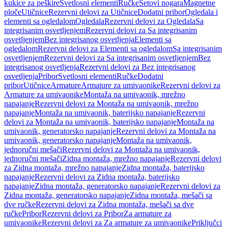
kukice za peškire
Svetlosni elementi
Ručke
Setovi nogara
Magnetne
ploče
Utičnice
Rezervni delovi za Utičnice
Dodatni pribor
Ogledala i
elementi sa ogledalom
Ogledala
Rezervni delovi za Ogledala
Sa
integrisanim osvetljenjem
Rezervni delovi za Sa integrisanim
osvetljenjem
Bez integrisanog osvetljenja
Elementi sa
ogledalom
Rezervni delovi za Elementi sa ogledalom
Sa integrisanim
osvetljenjem
Rezervni delovi za Sa integrisanim osvetljenjem
Bez
integrisanog osvetljenja
Rezervni delovi za Bez integrisanog
osvetljenja
Pribor
Svetlosni elementi
Ručke
Dodatni
pribor
Utičnice
Armature
Armature za umivaonike
Rezervni delovi za
Armature za umivaonike
Montaža na umivaonik, mrežno
napajanje
Rezervni delovi za Montaža na umivaonik, mrežno
napajanje
Montaža na umivaonik, baterijsko napajanje
Rezervni
delovi za Montaža na umivaonik, baterijsko napajanje
Montaža na
umivaonik, generatorsko napajanje
Rezervni delovi za Montaža na
umivaonik, generatorsko napajanje
Montaža na umivaonik,
jednoručni mešači
Rezervni delovi za Montaža na umivaonik,
jednoručni mešači
Zidna montaža, mrežno napajanje
Rezervni delovi
za Zidna montaža, mrežno napajanje
Zidna montaža, baterijsko
napajanje
Rezervni delovi za Zidna montaža, baterijsko
napajanje
Zidna montaža, generatorsko napajanje
Rezervni delovi za
Zidna montaža, generatorsko napajanje
Zidna montaža, mešači sa
dve ručke
Rezervni delovi za Zidna montaža, mešači sa dve
ručke
Pribor
Rezervni delovi za Pribor
Za armature za
umivaonike
Rezervni delovi za Za armature za umivaonike
Priključci