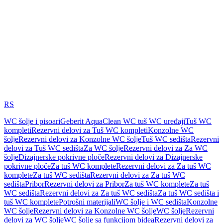
RS
WC šolje i pisoari
Geberit AquaClean WC tuš WC uređaji
Tuš WC
kompleti
Rezervni delovi za Tuš WC kompleti
Konzolne WC
šolje
Rezervni delovi za Konzolne WC šolje
Tuš WC sedišta
Rezervni
delovi za Tuš WC sedišta
Za WC šolje
Rezervni delovi za Za WC
šolje
Dizajnerske pokrivne ploče
Rezervni delovi za Dizajnerske
pokrivne ploče
Za tuš WC komplete
Rezervni delovi za Za tuš WC
komplete
Za tuš WC sedišta
Rezervni delovi za Za tuš WC
sedišta
Pribor
Rezervni delovi za Pribor
Za tuš WC komplete
Za tuš
WC sedišta
Rezervni delovi za Za tuš WC sedišta
Za tuš WC sedišta i
tuš WC komplete
Potrošni materijali
WC šolje i WC sedišta
Konzolne
WC šolje
Rezervni delovi za Konzolne WC šolje
WC šolje
Rezervni
delovi za WC šolje
WC šolje sa funkcijom bidea
Rezervni delovi za