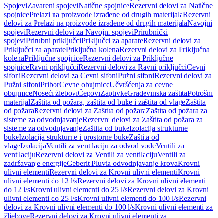
Spojevi
Zavareni spojevi
Natične spojnice
Rezervni delovi za Natične
spojnice
Prelazi na proizvode izrađene od drugih materijala
Rezervni
delovi za Prelazi na proizvode izrađene od drugih materijala
Navojni
spojevi
Rezervni delovi za Navojni spojevi
Prirubnički
spojevi
Prirubni priključci
Priključci za aparate
Rezervni delovi za
Priključci za aparate
Priključna kolena
Rezervni delovi za Priključna
kolena
Priključne spojnice
Rezervni delovi za Priključne
spojnice
Ravni priključci
Rezervni delovi za Ravni priključci
Cevni
sifoni
Rezervni delovi za Cevni sifoni
Pužni sifoni
Rezervni delovi za
Pužni sifoni
Pribor
Cevne obujmice
Učvršćenja za cevne
obujmice
Noseći žlebovi
Čepovi
Zaptivke
Građevinska zaštita
Potrošni
materijal
Zaštita od požara, zaštita od buke i zaštita od vlage
Zaštita
od požara
Rezervni delovi za Zaštita od požara
Zaštita od požara za
sisteme za odvodnjavanje
Rezervni delovi za Zaštita od požara za
sisteme za odvodnjavanje
Zaštita od buke
Izolacija strukturne
buke
Izolacija strukturne i prostorne buke
Zaštita od
vlage
Izolacija
Ventili za ventilaciju za odvod vode
Ventili za
ventilaciju
Rezervni delovi za Ventili za ventilaciju
Ventili za
zadržavanje energije
Geberit Pluvia odvodnjavanje krova
Krovni
ulivni elementi
Rezervni delovi za Krovni ulivni elementi
Krovni
ulivni elementi do 12 l/s
Rezervni delovi za Krovni ulivni elementi
do 12 l/s
Krovni ulivni elementi do 25 l/s
Rezervni delovi za Krovni
ulivni elementi do 25 l/s
Krovni ulivni elementi do 100 l/s
Rezervni
delovi za Krovni ulivni elementi do 100 l/s
Krovni ulivni elementi za
žljebove
Rezervni delovi za Krovni ulivni elementi za