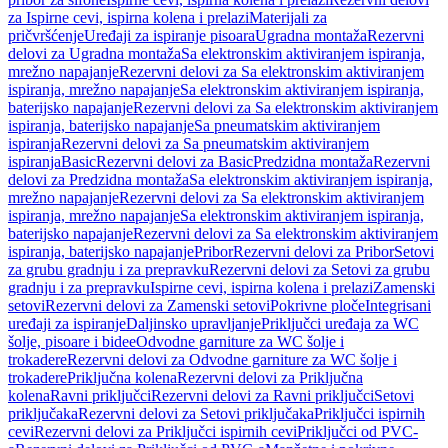
za Ispirne cevi, ispirna kolena i prelazi
Materijali za
pričvršćenje
Uređaji za ispiranje pisoara
Ugradna montaža
Rezervni
delovi za Ugradna montaža
Sa elektronskim aktiviranjem ispiranja,
mrežno napajanje
Rezervni delovi za Sa elektronskim aktiviranjem
ispiranja, mrežno napajanje
Sa elektronskim aktiviranjem ispiranja,
baterijsko napajanje
Rezervni delovi za Sa elektronskim aktiviranjem
ispiranja, baterijsko napajanje
Sa pneumatskim aktiviranjem
ispiranja
Rezervni delovi za Sa pneumatskim aktiviranjem
ispiranja
Basic
Rezervni delovi za Basic
Predzidna montaža
Rezervni
delovi za Predzidna montaža
Sa elektronskim aktiviranjem ispiranja,
mrežno napajanje
Rezervni delovi za Sa elektronskim aktiviranjem
ispiranja, mrežno napajanje
Sa elektronskim aktiviranjem ispiranja,
baterijsko napajanje
Rezervni delovi za Sa elektronskim aktiviranjem
ispiranja, baterijsko napajanje
Pribor
Rezervni delovi za Pribor
Setovi
za grubu gradnju i za prepravku
Rezervni delovi za Setovi za grubu
gradnju i za prepravku
Ispirne cevi, ispirna kolena i prelazi
Zamenski
setovi
Rezervni delovi za Zamenski setovi
Pokrivne ploče
Integrisani
uređaji za ispiranje
Daljinsko upravljanje
Priključci uređaja za WC
šolje, pisoare i bidee
Odvodne garniture za WC šolje i
trokadere
Rezervni delovi za Odvodne garniture za WC šolje i
trokadere
Priključna kolena
Rezervni delovi za Priključna
kolena
Ravni priključci
Rezervni delovi za Ravni priključci
Setovi
priključaka
Rezervni delovi za Setovi priključaka
Priključci ispirnih
cevi
Rezervni delovi za Priključci ispirnih cevi
Priključci od PVC-