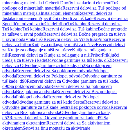
mineralnog materijala i Geberit Duofix instalacioni elementi
Tuš
podloge od mineralnih materijala
Rezervni delovi za Tuš podloge od
mineralnih materijala
Instalacioni elementi
Rezervni delovi za
Instalacioni elementi
Specifični odvodi za tuš kade
Rezervni delovi za
Specifični odvodi za tuš kade
Pribor
Tuš kabine
Rezervni delovi za
Tuš kabine
Tuš kabine
Rezervni delovi za Tuš kabine
Bočne pregrade
za tuševe u ravni poda
Rezervni delovi za Bočne pregrade za tuševe
u ravni poda
Vrata tuša
Rezervni delovi za Vrata tuša
Pribor
Rezervni
delovi za Pribor
Kutije za odlaganje u niši za tuševe
Rezervni delovi
za Kutije za odlaganje u niši za tuševe
Kutije za odlaganje u
niši
Rezervni delovi za Kutije za odlaganje u niši
Pribor
Priključci
uređaja za tuševe i kade
Odvodne garniture za tuš kade, d52
Rezervni
delovi za Odvodne garniture za tuš kade, d52
Sa poklopcem
odvoda
Rezervni delovi za Sa poklopcem odvoda
Poklopci
odvoda
Rezervni delovi za Poklopci odvoda
Odvodne garniture za
tuš kade, d90
Rezervni delovi za Odvodne garniture za tuš kade,
d90
Sa poklopcem odvoda
Rezervni delovi za Sa poklopcem
odvoda
Bez poklopca odvoda
Rezervni delovi za Bez poklopca
odvoda
Poklopci odvoda
Rezervni delovi za Poklopci
odvoda
Odvodne garniture za tuš kade Sestra
Rezervni delovi za
Odvodne garniture za tuš kade Sestra
Bez poklopca odvoda
Rezervni
delovi za Bez poklopca odvoda
Odvodne garniture za kade,
d52
Rezervni delovi za Odvodne garniture za kade, d52
Sa
aktiviranjem okretanjem
Rezervni delovi za Sa aktiviranjem
okretanjem
Setovi za finu montažu za aktiviranje