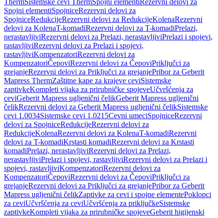
Therm
Sistemske cevi Therm
Spojni elementi
Rezervni delovi za
Spojni elementi
Spojnice
Rezervni delovi za
Spojnice
Redukcije
Rezervni delovi za Redukcije
Kolena
Rezervni
delovi za Kolena
T-komadi
Rezervni delovi za T-komadi
Prelazi,
nerastavljivi
Rezervni delovi za Prelazi, nerastavljivi
Prelazi i spojevi,
rastavljivi
Rezervni delovi za Prelazi i spojevi,
rastavljivi
Kompenzatori
Rezervni delovi za
Kompenzatori
Čepovi
Rezervni delovi za Čepovi
Priključci za
grejanje
Rezervni delovi za Priključci za grejanje
Pribor za Geberit
Mapress Therm
Zaštitne kape za krajeve cevi
Sistemske
zaptivke
Kompleti vijaka za prirubničke spojeve
Učvršćenja za
cevi
Geberit Mapress ugljenični čelik
Geberit Mapress ugljenični
čelik
Rezervni delovi za Geberit Mapress ugljenični čelik
Sistemske
cevi 1.0034
Sistemske cevi 1.0215
Cevni umeci
Spojnice
Rezervni
delovi za Spojnice
Redukcije
Rezervni delovi za
Redukcije
Kolena
Rezervni delovi za Kolena
T-komadi
Rezervni
delovi za T-komadi
Krstasti komadi
Rezervni delovi za Krstasti
komadi
Prelazi, nerastavljivi
Rezervni delovi za Prelazi,
nerastavljivi
Prelazi i spojevi, rastavljivi
Rezervni delovi za Prelazi i
spojevi, rastavljivi
Kompenzatori
Rezervni delovi za
Kompenzatori
Čepovi
Rezervni delovi za Čepovi
Priključci za
grejanje
Rezervni delovi za Priključci za grejanje
Pribor za Geberit
Mapress ugljenični čelik
Zaptivke za cevi i spojne elemente
Poklopci
za cevi
Učvršćenja za cevi
Učvršćenja za priključke
Sistemske
zaptivke
Kompleti vijaka za prirubničke spojeve
Geberit higijenski