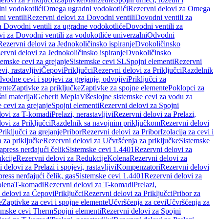
ni vodokotlići
Omega ugradni vodokotlići
Rezervni delovi za Omega
i ventili
Rezervni delovi za Dovodni ventili
Dovodni ventili za
a Dovodni ventili za ugradne vodokotliće
Dovodni ventili za
i za Dovodni ventili za vodokotliće univerzalni
Odvodni
Rezervni delovi za Jednokoličinsko ispiranje
Dvokoličinsko
ervni delovi za Jednokoličinsko ispiranje
Dvokoličinsko
temske cevi za grejanje
Sistemske cevi SL
Spojni elementi
Rezervni
vi, rastavljivi
Čepovi
Priključci
Rezervni delovi za Priključci
Razdelnik
vodne cevi i spojevi za grejanje, odvojivi
Priključci za
ente
Zaptivke za priključke
Zaptivke za spojne elemente
Poklopci za
ni materijal
Geberit Mepla
Višeslojne sistemske cevi za vodu za
 cevi za grejanje
Spojni elementi
Rezervni delovi za Spojni
lovi za T-komadi
Prelazi, nerastavljivi
Rezervni delovi za Prelazi,
ovi za Priključci
Razdelnik sa navojnim priključkom
Rezervni delovi
riključci za grejanje
Pribor
Rezervni delovi za Pribor
Izolacija za cevi i
 za priključke
Rezervni delovi za Učvršćenja za priključke
Sistemske
press nerđajući čelik
Sistemske cevi 1.4401
Rezervni delovi za
kcije
Rezervni delovi za Redukcije
Kolena
Rezervni delovi za
 delovi za Prelazi i spojevi, rastavljivi
Kompenzatori
Rezervni delovi
ress nerđajući čelik, gas
Sistemske cevi 1.4401
Rezervni delovi za
olena
T-komadi
Rezervni delovi za T-komadi
Prelazi,
 delovi za Čepovi
Priključci
Rezervni delovi za Priključci
Pribor za
e
Zaptivke za cevi i spojne elemente
Učvršćenja za cevi
Učvršćenja za
emske cevi Therm
Spojni elementi
Rezervni delovi za Spojni