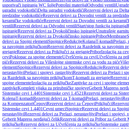
usporivači ispiranja WC šolje
Potrošni materijal
Odvodni ventili
Ugradn
ugradni vodokotlići
Delta ugradni vodokotlići
Rezervni delovi za Delta
predzidne vodokotliće
Rezervni delovi za Dovodni ventili za predzidn
keramičke vodokotliće
Rezervni delovi za Dovodni ventili za keramič
ventili
Rezervni delovi za Odvodni ventili
Start/stop funkcija ispiranja
R
ispiranje
Rezervni delovi za Dvokoličinsko ispiranje
Unutrašnje garnit
ispiranje
Rezervni delovi za Dvokoličinsko ispiranje
Pribor
Membrane
S
delovi za Spojni elementi
Spojnice
Redukcije
Kolana
T-komadi
Prelazi, 
sa navojnim priključkom
Rezervni delovi za Razdelnik sa navojnim p
grejanje
Rezervni delovi za Priključci za grejanje
Pribor
Izolacija za ce
cevi
Poklopac za spojne elemente
Učvršćenja za cevi
Učvršćenja za pri
piće
Rezervni delovi za Višeslojne sistemske cevi za vodu za piće
Više
elementi
Spojnice
Rezervni delovi za Spojnice
Redukcije
Rezervni delo
nerastavljivi
Prelazi i spojevi, rastavljivi
Rezervni delovi za Prelazi i spo
za Razdelnik sa navojnim priključkom
T-komadi za grejanje
Rezervni 
spojne elemente
Izolacija za priključke
Zaptivke za cevi i spojne eleme
zaptivke
Kompleti vijaka za prirubničke spojeve
Geberit Mapress nerđa
Sistemske cevi 1.4401
Sistemske cevi 1.4521
Rezervni delovi za Siste
Kolena
T-komadi
Rezervni delovi za T-komadi
Prelazi, nerastavljivi
Rez
za Kompenzatori
Čepovi
Rezervni delovi za Čepovi
Priključci
Rezervni 
Sistemske cevi 1.4401
Cevni umeci
Spojnice
Rezervni delovi za Spojni
nerastavljivi
Rezervni delovi za Prelazi, nerastavljivi
Prelazi i spojevi, r
Geberit Mapress nerđajući čelik
Rezervni delovi za Pribor za Geberit 
priključke
Rezervni delovi za Učvršćenja za priključke
Sistemske zapt