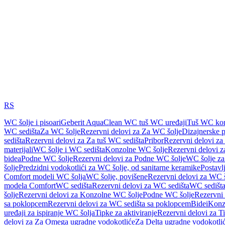
RS
WC šolje i pisoari
Geberit AquaClean WC tuš WC uređaji
Tuš WC kom
WC sedišta
Za WC šolje
Rezervni delovi za Za WC šolje
Dizajnerske 
sedišta
Rezervni delovi za Za tuš WC sedišta
Pribor
Rezervni delovi za
materijali
WC šolje i WC sedišta
Konzolne WC šolje
Rezervni delovi 
bidea
Podne WC šolje
Rezervni delovi za Podne WC šolje
WC šolje za
šolje
Predzidni vodokotlići za WC šolje, od sanitarne keramike
Postavlj
Comfort modeli WC šolja
WC šolje, povišene
Rezervni delovi za WC š
modela Comfort
WC sedišta
Rezervni delovi za WC sedišta
WC sedišta
šolje
Rezervni delovi za Konzolne WC šolje
Podne WC šolje
Rezervni
sa poklopcem
Rezervni delovi za WC sedišta sa poklopcem
Bidei
Konzo
uređaji za ispiranje WC šolja
Tipke za aktiviranje
Rezervni delovi za Ti
delovi za Za Omega ugradne vodokotliće
Za Delta ugradne vodokotli