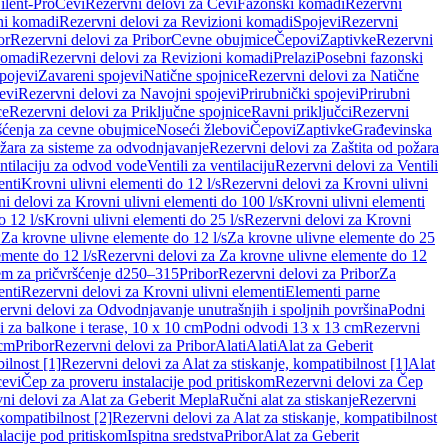
ilent-Pro
Cevi
Rezervni delovi za Cevi
Fazonski komadi
Rezervni
ni komadi
Rezervni delovi za Revizioni komadi
Spojevi
Rezervni
or
Rezervni delovi za Pribor
Cevne obujmice
Čepovi
Zaptivke
Rezervni
komadi
Rezervni delovi za Revizioni komadi
Prelazi
Posebni fazonski
pojevi
Zavareni spojevi
Natične spojnice
Rezervni delovi za Natične
evi
Rezervni delovi za Navojni spojevi
Prirubnički spojevi
Prirubni
ce
Rezervni delovi za Priključne spojnice
Ravni priključci
Rezervni
ćenja za cevne obujmice
Noseći žlebovi
Čepovi
Zaptivke
Građevinska
ožara za sisteme za odvodnjavanje
Rezervni delovi za Zaštita od požara
entilaciju za odvod vode
Ventili za ventilaciju
Rezervni delovi za Ventili
enti
Krovni ulivni elementi do 12 l/s
Rezervni delovi za Krovni ulivni
i delovi za Krovni ulivni elementi do 100 l/s
Krovni ulivni elementi
 12 l/s
Krovni ulivni elementi do 25 l/s
Rezervni delovi za Krovni
 Za krovne ulivne elemente do 12 l/s
Za krovne ulivne elemente do 25
emente do 12 l/s
Rezervni delovi za Za krovne ulivne elemente do 12
em za pričvršćenje d250–315
Pribor
Rezervni delovi za Pribor
Za
enti
Rezervni delovi za Krovni ulivni elementi
Elementi parne
ervni delovi za Odvodnjavanje unutrašnjih i spoljnih površina
Podni
 za balkone i terase, 10 x 10 cm
Podni odvodi 13 x 13 cm
Rezervni
 cm
Pribor
Rezervni delovi za Pribor
Alati
Alati
Alat za Geberit
ilnost [1]
Rezervni delovi za Alat za stiskanje, kompatibilnost [1]
Alat
cevi
Čep za proveru instalacije pod pritiskom
Rezervni delovi za Čep
ni delovi za Alat za Geberit Mepla
Ručni alat za stiskanje
Rezervni
 kompatibilnost [2]
Rezervni delovi za Alat za stiskanje, kompatibilnost
lacije pod pritiskom
Ispitna sredstva
Pribor
Alat za Geberit