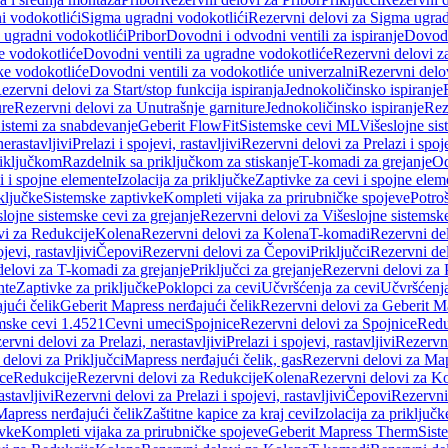
i vodokotlići
Sigma ugradni vodokotlići
Rezervni delovi za Sigma ugrad
 ugradni vodokotlići
Pribor
Dovodni i odvodni ventili za ispiranje
Dovodn
e vodokotliće
Dovodni ventili za ugradne vodokotliće
Rezervni delovi z
ke vodokotliće
Dovodni ventili za vodokotliće univerzalni
Rezervni delov
ezervni delovi za Start/stop funkcija ispiranja
Jednokoličinsko ispiranje
ure
Rezervni delovi za Unutrašnje garniture
Jednokoličinsko ispiranje
Rez
istemi za snabdevanje
Geberit FlowFit
Sistemske cevi ML
Višeslojne sis
nerastavljivi
Prelazi i spojevi, rastavljivi
Rezervni delovi za Prelazi i spoje
riključkom
Razdelnik sa priključkom za stiskanje
T-komadi za grejanje
Od
vi i spojne elemente
Izolacija za priključke
Zaptivke za cevi i spojne elem
ključke
Sistemske zaptivke
Kompleti vijaka za prirubničke spojeve
Potroš
slojne sistemske cevi za grejanje
Rezervni delovi za Višeslojne sistemske
vi za Redukcije
Kolena
Rezervni delovi za Kolena
T-komadi
Rezervni de
jevi, rastavljivi
Čepovi
Rezervni delovi za Čepovi
Priključci
Rezervni del
delovi za T-komadi za grejanje
Priključci za grejanje
Rezervni delovi za P
nte
Zaptivke za priključke
Poklopci za cevi
Učvršćenja za cevi
Učvršćenja
jući čelik
Geberit Mapress nerđajući čelik
Rezervni delovi za Geberit Ma
mske cevi 1.4521
Cevni umeci
Spojnice
Rezervni delovi za Spojnice
Redu
ervni delovi za Prelazi, nerastavljivi
Prelazi i spojevi, rastavljivi
Rezervni
delovi za Priključci
Mapress nerđajući čelik, gas
Rezervni delovi za Map
ce
Redukcije
Rezervni delovi za Redukcije
Kolena
Rezervni delovi za K
astavljivi
Rezervni delovi za Prelazi i spojevi, rastavljivi
Čepovi
Rezervni
Mapress nerđajući čelik
Zaštitne kapice za kraj cevi
Izolacija za priključk
ivke
Kompleti vijaka za prirubničke spojeve
Geberit Mapress Therm
Sist