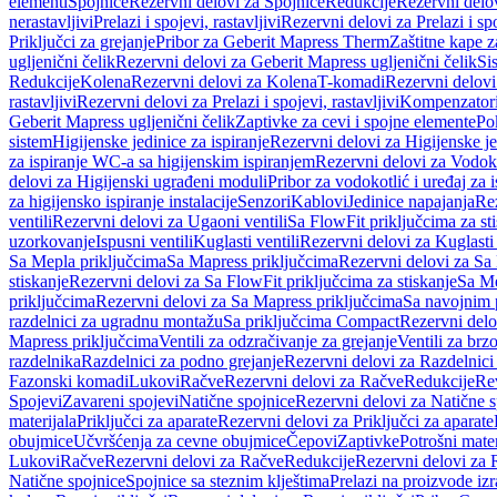
elementi
Spojnice
Rezervni delovi za Spojnice
Redukcije
Rezervni delo
nerastavljivi
Prelazi i spojevi, rastavljivi
Rezervni delovi za Prelazi i spo
Priključci za grejanje
Pribor za Geberit Mapress Therm
Zaštitne kape z
ugljenični čelik
Rezervni delovi za Geberit Mapress ugljenični čelik
Si
Redukcije
Kolena
Rezervni delovi za Kolena
T-komadi
Rezervni delov
rastavljivi
Rezervni delovi za Prelazi i spojevi, rastavljivi
Kompenzator
Geberit Mapress ugljenični čelik
Zaptivke za cevi i spojne elemente
Po
sistem
Higijenske jedinice za ispiranje
Rezervni delovi za Higijenske je
za ispiranje WC-a sa higijenskim ispiranjem
Rezervni delovi za Vodoko
delovi za Higijenski ugrađeni moduli
Pribor za vodokotlić i uređaj za 
za higijensko ispiranje instalacije
Senzori
Kablovi
Jedinice napajanja
Rez
ventili
Rezervni delovi za Ugaoni ventili
Sa FlowFit priključcima za st
uzorkovanje
Ispusni ventili
Kuglasti ventili
Rezervni delovi za Kuglasti 
Sa Mepla priključcima
Sa Mapress priključcima
Rezervni delovi za Sa
stiskanje
Rezervni delovi za Sa FlowFit priključcima za stiskanje
Sa Me
priključcima
Rezervni delovi za Sa Mapress priključcima
Sa navojnim 
razdelnici za ugradnu montažu
Sa priključcima Compact
Rezervni delo
Mapress priključcima
Ventili za odzračivanje za grejanje
Ventili za brz
razdelnika
Razdelnici za podno grejanje
Rezervni delovi za Razdelnici
Fazonski komadi
Lukovi
Račve
Rezervni delovi za Račve
Redukcije
Re
Spojevi
Zavareni spojevi
Natične spojnice
Rezervni delovi za Natične s
materijala
Priključci za aparate
Rezervni delovi za Priključci za aparate
obujmice
Učvršćenja za cevne obujmice
Čepovi
Zaptivke
Potrošni mater
Lukovi
Račve
Rezervni delovi za Račve
Redukcije
Rezervni delovi za 
Natične spojnice
Spojnice sa steznim klještima
Prelazi na proizvode iz