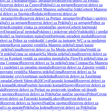
lovi za T-komadi
Prelazi, nerastavljivi
Rezervni delovi za Prelazi,
Rezervni delovi za Čepovi
Priključci za grejanje
Rezervni delovi za
e
Učvršćenja za cevi
Geberit Mapress ugljenični čelik
Geberit Mapress
i delovi za Spojnice
Redukcije
Rezervni delovi za
, nerastavljivi
Rezervni delovi za Prelazi, nerastavljivi
Prelazi i spojevi,
ključci za grejanje
Rezervni delovi za Priključci za grejanje
Pribor za
tivke
Kompleti vijaka za prirubničke spojeve
Geberit higijenski
ovi
Ograničavač protoka
Poklopci i pokrivne ploče
Vodokotlići i uređaj
otlići sa higijenskim ispiračem
Higijenski ugrađeni moduli
Rezervni
elovi za Pribor za vodokotlić i uređaj za ispiranje WC-a sa uređajem
sisteme
Ravni zaporni ventili
Sa Mapress priključcima
Ugaoni
 priključcima
Rezervni delovi za Sa Mepla priključcima
Ventili za
t priključcima za stiskanje
Sa Mepla priključcima
Rezervni delovi za
vi za Kuglasti ventili za ugradnu montažu
Sa FlowFit priključcima za
cima Compact
Rezervni delovi za Sa priključcima Compact
Sa Mapress
i i razdelnici za ugradnu montažu
Rezervni delovi za Zaporni ventili i
ovratni ventili
Sa Mapress priključcima
Rezervni delovi za Sa
Sistemske cevi
Asortiman razdelnika
Rezervni delovi za Asortiman
 zgrada
Geberit Silent-db20
Cevi
Fazonski komadi
Rezervni delovi za
i komadi
Kolena
Posebni fazonski komadi
Spojevi
Rezervni delovi za
ala
Rezervni delovi za Prelazi na proizvode izrađene od drugih
e spojnice
Rezervni delovi za Priključne natične spojnice
Pribor
Cevne
ervni delovi za Fazonski komadi
Lukovi
Rezervni delovi za
i
Rezervni delovi za Spojevi
Natične spojnice
Rezervni delovi za
učci za aparate
Priključna kolena
Rezervni delovi za Priključna