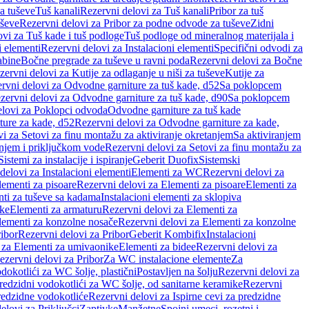
a tuševe
Tuš kanali
Rezervni delovi za Tuš kanali
Pribor za tuš
uševe
Rezervni delovi za Pribor za podne odvode za tuševe
Zidni
vi za Tuš kade i tuš podloge
Tuš podloge od mineralnog materijala i
i elementi
Rezervni delovi za Instalacioni elementi
Specifični odvodi za
abine
Bočne pregrade za tuševe u ravni poda
Rezervni delovi za Bočne
zervni delovi za Kutije za odlaganje u niši za tuševe
Kutije za
rvni delovi za Odvodne garniture za tuš kade, d52
Sa poklopcem
zervni delovi za Odvodne garniture za tuš kade, d90
Sa poklopcem
elovi za Poklopci odvoda
Odvodne garniture za tuš kade
ure za kade, d52
Rezervni delovi za Odvodne garniture za kade,
i za Setovi za finu montažu za aktiviranje okretanjem
Sa aktiviranjem
anjem i priključkom vode
Rezervni delovi za Setovi za finu montažu za
Sistemi za instalacije i ispiranje
Geberit Duofix
Sistemski
delovi za Instalacioni elementi
Elementi za WC
Rezervni delovi za
lementi za pisoare
Rezervni delovi za Elementi za pisoare
Elementi za
nti za tuševe sa kadama
Instalacioni elementi za sklopiva
ike
Elementi za armaturu
Rezervni delovi za Elementi za
lementi za konzolne nosače
Rezervni delovi za Elementi za konzolne
ibor
Rezervni delovi za Pribor
Geberit Kombifix
Instalacioni
 za Elementi za umivaonike
Elementi za bidee
Rezervni delovi za
ezervni delovi za Pribor
Za WC instalacione elemente
Za
dokotlići za WC šolje, plastični
Postavljen na šolju
Rezervni delovi za
redzidni vodokotlići za WC šolje, od sanitarne keramike
Rezervni
predzidne vodokotliće
Rezervni delovi za Ispirne cevi za predzidne
elovi za Priključci
Zaptivke
Manžetne
Spojni umeci, rozetni i