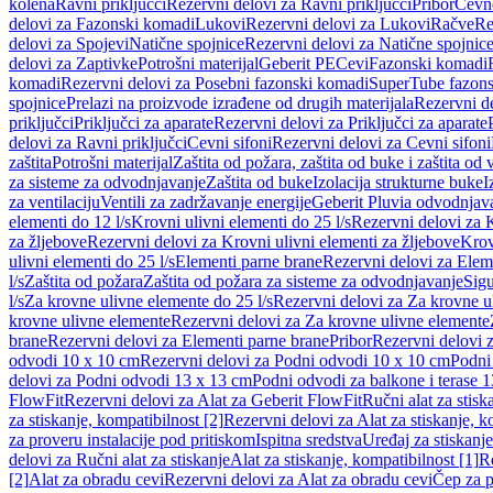
kolena
Ravni priključci
Rezervni delovi za Ravni priključci
Pribor
Cevn
delovi za Fazonski komadi
Lukovi
Rezervni delovi za Lukovi
Račve
Re
delovi za Spojevi
Natične spojnice
Rezervni delovi za Natične spojnic
delovi za Zaptivke
Potrošni materijal
Geberit PE
Cevi
Fazonski komadi
komadi
Rezervni delovi za Posebni fazonski komadi
SuperTube fazon
spojnice
Prelazi na proizvode izrađene od drugih materijala
Rezervni de
priključci
Priključci za aparate
Rezervni delovi za Priključci za aparate
delovi za Ravni priključci
Cevni sifoni
Rezervni delovi za Cevni sifoni
zaštita
Potrošni materijal
Zaštita od požara, zaštita od buke i zaštita od 
za sisteme za odvodnjavanje
Zaštita od buke
Izolacija strukturne buke
I
za ventilaciju
Ventili za zadržavanje energije
Geberit Pluvia odvodnjav
elementi do 12 l/s
Krovni ulivni elementi do 25 l/s
Rezervni delovi za K
za žljebove
Rezervni delovi za Krovni ulivni elementi za žljebove
Krov
ulivni elementi do 25 l/s
Elementi parne brane
Rezervni delovi za Elem
l/s
Zaštita od požara
Zaštita od požara za sisteme za odvodnjavanje
Sigu
l/s
Za krovne ulivne elemente do 25 l/s
Rezervni delovi za Za krovne ul
krovne ulivne elemente
Rezervni delovi za Za krovne ulivne elemente
brane
Rezervni delovi za Elementi parne brane
Pribor
Rezervni delovi z
odvodi 10 x 10 cm
Rezervni delovi za Podni odvodi 10 x 10 cm
Podni 
delovi za Podni odvodi 13 x 13 cm
Podni odvodi za balkone i terase 
FlowFit
Rezervni delovi za Alat za Geberit FlowFit
Ručni alat za stisk
za stiskanje, kompatibilnost [2]
Rezervni delovi za Alat za stiskanje, k
za proveru instalacije pod pritiskom
Ispitna sredstva
Uređaj za stiskanje
delovi za Ručni alat za stiskanje
Alat za stiskanje, kompatibilnost [1]
Re
[2]
Alat za obradu cevi
Rezervni delovi za Alat za obradu cevi
Čep za p