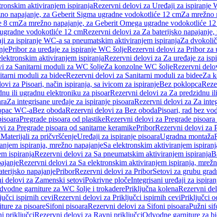
tronskim aktiviranjem ispiranja
Rezervni delovi za Uređaji za ispiranje 
žno napajanje, za Geberit Sigma ugradne vodokotliće 12 cm
Za mrežno n
e 8 cm
Za mrežno napajanje, za Geberit Omega ugradne vodokotliće 1
a ugradne vodokotliće 12 cm
Rezervni delovi za Za baterijsko napajanje
ji za ispiranje WC-a sa pneumatskim aktiviranjem ispiranja
Za dvokolič
nje
Pribor za uređaje za ispiranje WC šolje
Rezervni delovi za Pribor za 
lektronskim aktiviranjem ispiranja
Rezervni delovi za Za uređaje za isp
i za Sanitarni moduli za WC šolje
Za konzolne WC šolje
Rezervni delo
itarni moduli za bidee
Rezervni delovi za Sanitarni moduli za bidee
Za k
ovi za Pisoari, način ispiranja, sa ivicom za ispiranje
Bez poklopca
Reze
nu ili ugradnu elektroniku za pisoar
Rezervni delovi za Za predzidnu il
ara
Za integrisane uređaje za ispiranje pisoara
Rezervni delovi za Za integ
klopac WC-a
Bez oboda
Rezervni delovi za Bez oboda
Pisoari, rad bez vo
pisoara
Pregrade pisoara od plastike
Rezervni delovi za Pregrade pisoara 
vi za Pregrade pisoara od sanitarne keramike
Pribor
Rezervni delovi za 
i
Materijali za pričvršćenje
Uređaji za ispiranje pisoara
Ugradna montaža
ranjem ispiranja, mrežno napajanje
Sa elektronskim aktiviranjem ispiranj
m ispiranja
Rezervni delovi za Sa pneumatskim aktiviranjem ispiranja
B
pajanje
Rezervni delovi za Sa elektronskim aktiviranjem ispiranja, mrež
aterijsko napajanje
Pribor
Rezervni delovi za Pribor
Setovi za grubu grad
i delovi za Zamenski setovi
Pokrivne ploče
Integrisani uređaji za ispiran
dvodne garniture za WC šolje i trokadere
Priključna kolena
Rezervni del
jučci ispirnih cevi
Rezervni delovi za Priključci ispirnih cevi
Priključci 
ture za pisoare
Sifoni pisoara
Rezervni delovi za Sifoni pisoara
Pužni sif
i priključci
Rezervni delovi za Ravni priključci
Odvodne garniture za b