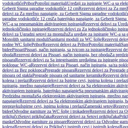
vodokotliće
Pribor
Potrošni materijali
Uređaji za ispiranje WC-a sa elek
Geberit Sigma ugradne vodokotliće 12 cm
Rezervni delovi za Za mre
delovi za Za mrežno napajanje, za Geberit Sigma ugradne vodokotlić
ugradne vodokotliće 12 cm
Za baterijsko napajanje, za Geberit Sigm
WC-a sa pneumatskim aktiviranjem ispiranja
Rezervni delovi za Uređa
jednokoličinsko ispiranje
Rezervni delovi za Za jednokoličinsko ispira
delovi za Ugradni setovi za montažu
Za uređaje za ispiranje WC-a sa e
Monolith sanitarni moduli
Sanitarni moduli za WC šolje
Rezervni delov
podne WC šolje
Pribor
Rezervni delovi za Pribor
Potrošni materijali
San
bidee
Pisoari
Pisoari, način ispiranja, sa ivicom za ispiranje
Rezervni del
oboda
Rezervni delovi za Pisoari, način ispiranja, bez oboda
Za predzid
pisoara
Rezervni delovi za Sa integrisanim uređajima za ispiranje piso
poklopac WC-a
Rezervni delovi za Pisoari, način ispiranja, sa/za po
delovi za Bez poklopca
Pregrade pisoara
Rezervni delovi za Pregrade 
pisoara od stakla
Pregrade pisoara od sanitarne keramike
Rezervni delo
kolena i prelazi
Rezervni delovi za Ispirne cevi, ispirna kolena i prelaz
ispiranja, mrežno napajanje
Rezervni delovi za Sa elektronskim aktivi
aktiviranjem ispiranja, baterijsko napajanje
Sa pneumatskim aktiviranje
Predzidna montaža
Sa elektronskim aktiviranjem ispiranja, mrežno na
napajanje
Rezervni delovi za Sa elektronskim aktiviranjem ispiranja, b
prepravku
Ispirne cevi, ispirna kolena i prelazi
Zamenski setovi
Rezervn
bidee
Odvodne garniture za WC šolje i trokadere
Rezervni delovi za O
priključci
Setovi priključaka
Rezervni delovi za Setovi priključaka
Prikl
maske
Odvodne garniture za pisoare
Rezervni delovi za Odvodne garni
kolena
Rezervni delovi za Priključci ispirnih cevi i ispirnih kolena
Ravn