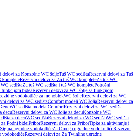
i delovi za Konzolne WC šolje
Tuš WC sedišta
Rezervni delovi za Tuš
 komplete
Rezervni delovi za Za tuš WC komplete
Za tuš WC
š WC sedišta
Za tuš WC sedišta i tuš WC komplete
Potrošni
 funkcijom bidea
Rezervni delovi za WC šolje sa funkcijom
redzidne vodokotliće za monoblok
WC šolje
Rezervni delovi za WC
vni delovi za WC sedišta
Comfort modeli WC šolja
Rezervni delovi za
užene
WC sedišta modela Comfort
Rezervni delovi za WC sedišta
a decu
Rezervni delovi za WC šolje za decu
Konzolne WC
dišta za decu
WC sedišta
Rezervni delovi za WC sedišta
WC sedišta
 za Podni bidei
Pribor
Rezervni delovi za Pribor
Tipke za aktiviranje i
 Sigma ugradne vodokotliće
Za Omega ugradne vodokotliće
Rezervni
 vodokotliće
Rezervni delovi za Za Twinline ugradne