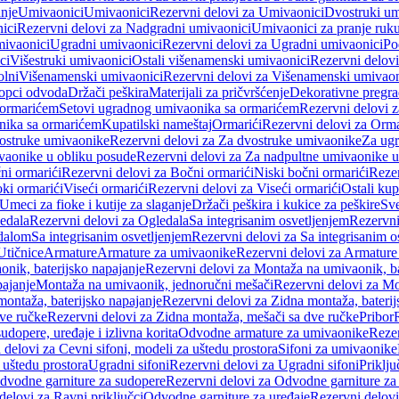
anje
Umivaonici
Umivaonici
Rezervni delovi za Umivaonici
Dvostruki um
ici
Rezervni delovi za Nadgradni umivaonici
Umivaonici za pranje ruk
mivaonici
Ugradni umivaonici
Rezervni delovi za Ugradni umivaonici
Po
ci
Višestruki umivaonici
Ostali višenamenski umivaonici
Rezervni delovi
olni
Višenamenski umivaonici
Rezervni delovi za Višenamenski umivaon
opci odvoda
Držači peškira
Materijali za pričvršćenje
Dekorativne pregr
a ormarićem
Setovi ugradnog umivaonika sa ormarićem
Rezervni delovi 
nika sa ormarićem
Kupatilski nameštaj
Ormarići
Rezervni delovi za Orma
ostruke umivaonike
Rezervni delovi za Za dvostruke umivaonike
Za ug
vaonike u obliku posude
Rezervni delovi za Za nadpultne umivaonike u
ni ormarići
Rezervni delovi za Bočni ormarići
Niski bočni ormarići
Rezer
oki ormarići
Viseći ormarići
Rezervni delovi za Viseći ormarići
Ostali kup
Umeci za fioke i kutije za slaganje
Držači peškira i kukice za peškire
Sve
edala
Rezervni delovi za Ogledala
Sa integrisanim osvetljenjem
Rezervni
edalom
Sa integrisanim osvetljenjem
Rezervni delovi za Sa integrisanim o
Utičnice
Armature
Armature za umivaonike
Rezervni delovi za Armature
nik, baterijsko napajanje
Rezervni delovi za Montaža na umivaonik, ba
ajanje
Montaža na umivaonik, jednoručni mešači
Rezervni delovi za Mo
montaža, baterijsko napajanje
Rezervni delovi za Zidna montaža, baterij
ve ručke
Rezervni delovi za Zidna montaža, mešači sa dve ručke
Pribor
sudopere, uređaje i izlivna korita
Odvodne armature za umivaonike
Reze
 delovi za Cevni sifoni, modeli za uštedu prostora
Sifoni za umivaonike
 uštedu prostora
Ugradni sifoni
Rezervni delovi za Ugradni sifoni
Priklj
dvodne garniture za sudopere
Rezervni delovi za Odvodne garniture za
delovi za Ravni priključci
Odvodne garniture za uređaje
Rezervni delovi