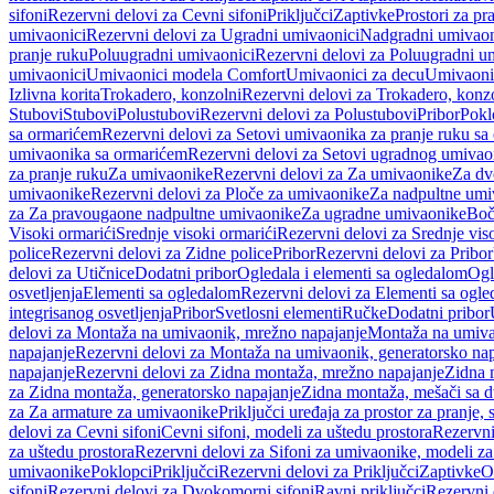
sifoni
Rezervni delovi za Cevni sifoni
Priključci
Zaptivke
Prostori za pr
umivaonici
Rezervni delovi za Ugradni umivaonici
Nadgradni umivaon
pranje ruku
Poluugradni umivaonici
Rezervni delovi za Poluugradni u
umivaonici
Umivaonici modela Comfort
Umivaonici za decu
Umivaoni
Izlivna korita
Trokadero, konzolni
Rezervni delovi za Trokadero, konz
Stubovi
Stubovi
Polustubovi
Rezervni delovi za Polustubovi
Pribor
Pokl
sa ormarićem
Rezervni delovi za Setovi umivaonika za pranje ruku s
umivaonika sa ormarićem
Rezervni delovi za Setovi ugradnog umivao
za pranje ruku
Za umivaonike
Rezervni delovi za Za umivaonike
Za dv
umivaonike
Rezervni delovi za Ploče za umivaonike
Za nadpultne umi
za Za pravougaone nadpultne umivaonike
Za ugradne umivaonike
Boč
Visoki ormarići
Srednje visoki ormarići
Rezervni delovi za Srednje vis
police
Rezervni delovi za Zidne police
Pribor
Rezervni delovi za Pribor
delovi za Utičnice
Dodatni pribor
Ogledala i elementi sa ogledalom
Ogl
osvetljenja
Elementi sa ogledalom
Rezervni delovi za Elementi sa ogl
integrisanog osvetljenja
Pribor
Svetlosni elementi
Ručke
Dodatni pribor
delovi za Montaža na umivaonik, mrežno napajanje
Montaža na umivao
napajanje
Rezervni delovi za Montaža na umivaonik, generatorsko nap
napajanje
Rezervni delovi za Zidna montaža, mrežno napajanje
Zidna 
za Zidna montaža, generatorsko napajanje
Zidna montaža, mešači sa d
za Za armature za umivaonike
Priključci uređaja za prostor za pranje, 
delovi za Cevni sifoni
Cevni sifoni, modeli za uštedu prostora
Rezervni
za uštedu prostora
Rezervni delovi za Sifoni za umivaonike, modeli za
umivaonike
Poklopci
Priključci
Rezervni delovi za Priključci
Zaptivke
O
sifoni
Rezervni delovi za Dvokomorni sifoni
Ravni priključci
Rezervni 