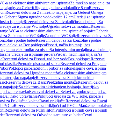
WC-a sa elektronskim aktiviranjem ispiranja
Za mrežno napajanje, za
apajanje, za Geberit Sigma ugradne vodokotliće 8 cm
Rezervni
2 cm
Rezervni delovi za Za mrežno napajanje, za Geberit Omega
, za Geberit Sigma ugradne vodokotliće 12 cm
Uređaji za ispiranje
insko ispiranje
Rezervni delovi za Za dvokoličinsko ispiranje
Za
uređaje za ispiranje WC šolje
Ugradni setovi za montažu
Rezervni
iranje WC-a sa elektronskim aktiviranjem ispiranja
Spojnice
Geberit
vi za Za konzolne WC šolje
Za podne WC šolje
Rezervni delovi za Za
onzolne i podne bidee
Rezervni delovi za Za konzolne i podne
rvni delovi za Bez poklopca
Pisoari, način ispiranja, bez
i ugradnu elektroniku za pisoar
Sa integrisanim uređajima za ispiranje
risane uređaje za ispiranje pisoara
Pisoari, način ispiranja, sa/za
de
Rezervni delovi za Pisoari, rad bez vode
Bez poklopca
Rezervni
od plastike
Pregrade pisoara od stakla
Rezervni delovi za Pregrade
Pribor
Poklopci pisoara
Sifoni i pribor za sifone
Ispirne cevi, ispirna
Rezervni delovi za Ugradna montaža
Sa elektronskim aktiviranjem
a, baterijsko napajanje
Rezervni delovi za Sa elektronskim
asic
Rezervni delovi za Basic
Predzidna montaža
Rezervni delovi za
no napajanje
Sa elektronskim aktiviranjem ispiranja, baterijsko
nju i za prepravku
Rezervni delovi za Setovi za grubu gradnju i za
je
Daljinsko upravljanje
Priključci uređaja za WC šolje, pisoare i
ovi za Priključna kolena
Ravni priključci
Rezervni delovi za Ravni
od PVC-a
Rezervni delovi za Priključci od PVC-a
Manžetne i pokrivne
oni
Rezervni delovi za Pužni sifoni
Priključci ispirnih cevi i ispirnih
idee
Rezervni delovi za Odvodne garniture za bidee
Cevni