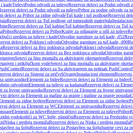
 i kade
Tuševi
Podni odvodi za tuševe
Rezervni delovi za Podni odvodi z
Rezervni delovi za Podni odvodi za tuševe
Pribor za podne odvode za t
i delovi za Pribor za zidne odvode
Tuš kade i tuš podloge
Rezervni delo
jala
Rezervni delovi za Tuš podloge od mineralnih materijala
Instalacion
bine
Rezervni delovi za Tuš kabine
Tuš kabine
Rezervni delovi za Tuš k
ša
Pribor
Rezervni delovi za Pribor
Kutije za odlaganje u niši za tuševe
Re
ključci uređaja za tuševe i kade
Odvodne garniture za tuš kade, d52
Reze
ervni delovi za Poklopci odvoda
Odvodne garniture za tuš kade, d90
Re
da
Rezervni delovi za Bez poklopca odvoda
Poklopci odvoda
Rezervni d
klopca odvoda
Rezervni delovi za Bez poklopca odvoda
Odvodne garnit
retanjem
Setovi za finu montažu za aktiviranje okretanjem
Rezervni delov
retanjem i priključkom vode
Setovi za finu montažu za aktiviranje okret
 PushControl
Rezervni delovi za Sa aktiviranjem na pritisak PushControl
ervni delovi za Sistemi za pričvršćivanje
Instalacioni elementi
Rezervni 
 za umivaonike
Elementi za bidee
Rezervni delovi za Elementi za bidee
E
 zidnim odvodom
Elementi za tuševe sa kadama
Rezervni delovi za Eleme
i za livene umivaonike
Rezervni delovi za Elementi za livene umivaon
vni delovi za Elementi za mašine za pranje i mašine za pranje posuđa
E
Elementi za zidne bojlere
Rezervni delovi za Elementi za zidne bojlere
Pr
rvni delovi za Elementi za WC
Elementi za umivaonike
Rezervni delovi
pisoare
Elementi za tuševe
Rezervni delovi za Elementi za tuševe
Pribor
R
zidni vodokotlići za WC šolje, plastični
Rezervni delovi za Predzidni vo
žni
Niska i srednja montaža
Rezervni delovi za Niska i srednja montaža
P
stavljen na šolju
Rezervni delovi za Postavljen na šolju
Ispirne cevi za 
a i srednja montaža
Pribor
Rezervni delovi za Pribor
Priključci
Rezervni d