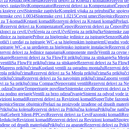
vi za Redukcije
Kolena
Rezervni delovi za Kolena
T-komadi
Rezervni de
jevi, rastavljivi
Kompenzatori
Rezervni delovi za Kompenzatori
Čepovi
a krajeve cevi
Sistemske zaptivke
Kompleti vijaka za prirubničke spojev
stemske cevi 1.0034
Sistemske cevi 1.0215
Cevni umeci
Spojnice
Rezervn
i za T-komadi
Krstasti komadi
Rezervni delovi za Krstasti komadi
Prelazi
i
Rezervni delovi za Kompenzatori
Čepovi
Rezervni delovi za Čepovi
Pri
klopci za cevi
Učvršćenja za cevi
Učvršćenja za priključke
Sistemske zap
dinice za ispiranje
Pribor za higijenske jedinice za ispiranje
Senzori
Kabl
tlići i uređaj za ispiranje WC-a sa higijenskim ispiranjem
Ugradni vodok
ispiranje WC-a sa uređajem za higijensko ispiranje instalacije
Rezervni d
ervni delovi za Jedinice napajanja
Komponente mreže
Ventili za cevne 
iskanje
Rezervni delovi za Sa FlowFit priključcima za stiskanje
Sa Mepla
ventili
Sa FlowFit priključcima za stiskanje
Rezervni delovi za Sa FlowFi
 Mapress priključcima
Kuglasti ventili za ugradnu montažu
Rezervni delo
pla priključcima
Rezervni delovi za Sa Mepla priključcima
Sa priključ
priključcima
Rezervni delovi za Sa navojnim priključcima
Zaporni ventil
vi za Sa priključcima Compact
Nepovratni ventili
Rezervni delovi za Nep
o odzračivanje
Temperiranje površine
Sistemske cevi
Rezervni delovi za 
 za podno grejanje
Ventili za brzo odzračivanje
Sistemi za odvod vode iz
vizioni komadi
Rezervni delovi za Revizioni komadi
SuperTube fazonsk
pojnice
Stezne obujmice
Prelazi na proizvode izrađene od drugih materij
Priključna kolena
Rezervni delovi za Priključna kolena
Priključne natičn
ijal
Geberit Silent-PP
Cevi
Rezervni delovi za Cevi
Fazonski komadi
Rez
Redukcije
Revizioni komadi
Rezervni delovi za Revizioni komadi
Spojev
rađene od drugih materijala
Priključci za aparate
Rezervni delovi za Priklj