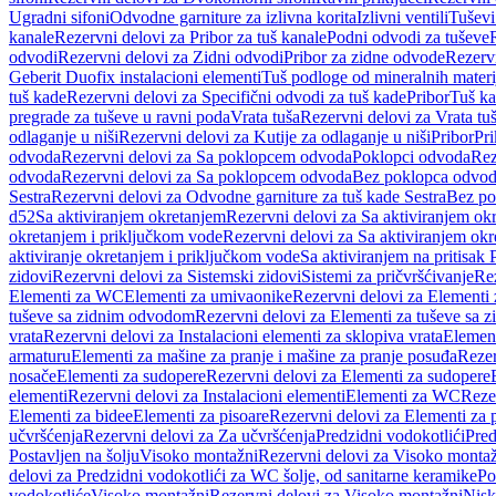
Ugradni sifoni
Odvodne garniture za izlivna korita
Izlivni ventili
Tuševi
kanale
Rezervni delovi za Pribor za tuš kanale
Podni odvodi za tuševe
odvodi
Rezervni delovi za Zidni odvodi
Pribor za zidne odvode
Rezervn
Geberit Duofix instalacioni elementi
Tuš podloge od mineralnih materi
tuš kade
Rezervni delovi za Specifični odvodi za tuš kade
Pribor
Tuš ka
pregrade za tuševe u ravni poda
Vrata tuša
Rezervni delovi za Vrata tu
odlaganje u niši
Rezervni delovi za Kutije za odlaganje u niši
Pribor
Pri
odvoda
Rezervni delovi za Sa poklopcem odvoda
Poklopci odvoda
Rez
odvoda
Rezervni delovi za Sa poklopcem odvoda
Bez poklopca odvo
Sestra
Rezervni delovi za Odvodne garniture za tuš kade Sestra
Bez po
d52
Sa aktiviranjem okretanjem
Rezervni delovi za Sa aktiviranjem ok
okretanjem i priključkom vode
Rezervni delovi za Sa aktiviranjem ok
aktiviranje okretanjem i priključkom vode
Sa aktiviranjem na pritisak
zidovi
Rezervni delovi za Sistemski zidovi
Sistemi za pričvršćivanje
Rez
Elementi za WC
Elementi za umivaonike
Rezervni delovi za Elementi
tuševe sa zidnim odvodom
Rezervni delovi za Elementi za tuševe sa
vrata
Rezervni delovi za Instalacioni elementi za sklopiva vrata
Element
armaturu
Elementi za mašine za pranje i mašine za pranje posuđa
Rezer
nosače
Elementi za sudopere
Rezervni delovi za Elementi za sudopere
elementi
Rezervni delovi za Instalacioni elementi
Elementi za WC
Reze
Elementi za bidee
Elementi za pisoare
Rezervni delovi za Elementi za 
učvršćenja
Rezervni delovi za Za učvršćenja
Predzidni vodokotlići
Pred
Postavljen na šolju
Visoko montažni
Rezervni delovi za Visoko monta
delovi za Predzidni vodokotlići za WC šolje, od sanitarne keramike
Po
vodokotliće
Visoko montažni
Rezervni delovi za Visoko montažni
Nisk