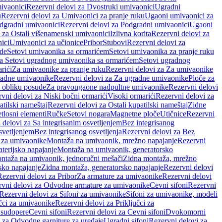
ivaonici
Rezervni delovi za Dvostruki umivaonici
Ugradni
u
Rezervni delovi za Umivaonici za pranje ruku
Ugaoni umivaonici za
dgradni umivaonici
Rezervni delovi za Podgradni umivaonici
Ugaoni
 za Ostali višenamenski umivaonici
Izlivna korita
Rezervni delovi za
ici
Umivaonici za učionice
Pribor
Stubovi
Rezervni delovi za
ade
Setovi umivaonika sa ormarićem
Setovi umivaonika za pranje ruku
za Setovi ugradnog umivaonika sa ormarićem
Setovi ugradnog
rići
Za umivaonike za pranje ruku
Rezervni delovi za Za umivaonike
radne umivaonike
Rezervni delovi za Za ugradne umivaonike
Ploče za
 obliku posude
Za pravougaone nadpultne umivaonike
Rezervni delovi
vni delovi za Niski bočni ormarići
Visoki ormarići
Rezervni delovi za
atilski nameštaj
Rezervni delovi za Ostali kupatilski nameštaj
Zidne
tlosni elementi
Ručke
Setovi nogara
Magnetne ploče
Utičnice
Rezervni
 delovi za Sa integrisanim osvetljenjem
Bez integrisanog
svetljenjem
Bez integrisanog osvetljenja
Rezervni delovi za Bez
 za umivaonike
Montaža na umivaonik, mrežno napajanje
Rezervni
terijsko napajanje
Montaža na umivaonik, generatorsko
ntaža na umivaonik, jednoručni mešači
Zidna montaža, mrežno
sko napajanje
Zidna montaža, generatorsko napajanje
Rezervni delovi
Rezervni delovi za Pribor
Za armature za umivaonike
Rezervni delovi
rvni delovi za Odvodne armature za umivaonike
Cevni sifoni
Rezervni
Rezervni delovi za Sifoni za umivaonike
Sifoni za umivaonike, modeli
učci za umivaonike
Rezervni delovi za Priključci za
 sudopere
Cevni sifoni
Rezervni delovi za Cevni sifoni
Dvokomorni
 za Odvodne garniture za uređaje
Ugradni sifoni
Rezervni delovi za