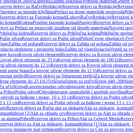
e obujmice
Čepovi
Zaptivke
Zaštitni poklopac
Potrošni materijal
Geberit S
zervni delovi za Račve
Redukcije
Rezervni delovi za Redukcije
Revizio
e
Spojnice sa steznim klještima
Prelazi na druge materijale proizvoda
Prib
Rezervni delovi za Fazonski komadi
Lukovi
Račve
Redukcije
Revizioni 
ski komadi
Kolena
Posebni fazonski komadi
Spojevi
Rezervni delovi za S
lovi za Prelazi na proizvode izrađene od drugih materijala
Navojni spoj
Priključna kolena
Rezervni delovi za Priključna kolena
Priključne spojni
Pužni sifoni
Rezervni delovi za Pužni sifoni
Pribor
Cevne obujmice
Učvrš
vlage
Zaštita od požara
Rezervni delovi za Zaštita od požara
Zaštita od p
zolacija strukturne i prostorne buke
Zaštita od vlage
Izolacija
Ventili za v
anje krova
Krovni ulivni elementi
Rezervni delovi za Krovni ulivni elem
rovni ulivni elementi do 25 l/s
Krovni ulivni elementi do 100 l/s
Rezervn
ni ulivni elementi do 12 l/s
Rezervni delovi za Krovni ulivni elementi do
enti parne brane
Za krovne ulivne elemente do 12 l/s
Rezervni delovi za
rnosni prelivi
Rezervni delovi za Sigurnosni prelivi
Za krovne ulivne el
ivne elemente do 25 l/s
Učvršćenja
Sistem za pričvršćenje d40–200
Sist
Za učvršćenja
Konvencionalno odvodnjavanje krova
Krovni ulivni elem
a Pribor
Podni odvod
Odvodnjavanje unutrašnjih i spoljnih površina
Rez
odvodi za balkone i terase, 10 x 10 cm
Rezervni delovi za Podni odvodi
13 x 13 cm
Rezervni delovi za Podni odvodi za balkone i terase 13 x 13
anje
Rezervni delovi za Ručni alat za stiskanje
Alat za stiskanje, kompatib
ompatibilnost [2]
Alat za obradu cevi
Rezervni delovi za Alat za obradu 
 sa alatima
Pribor
Rezervni delovi za Pribor
Alat za Geberit Mepla
Rezerv
zervni delovi za Alat za stiskanje, kompatibilnost [1]
Alat za stiskanje,
roveru instalacije pod pritiskom
Rezervni delovi za Čep za proveru insta