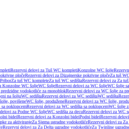
pleti
Rezervni delovi za Tuš WC kompleti
Konzolne WC šolje
Rezervn
pokrivne ploče
Rezervni delovi za Dizajnerske pokrivne ploče
Za tuš WC
 Pribor
Za tuš WC komplete
Za tuš WC sedišta
Rezervni delovi za Za tu
za Konzolne WC šolje
WC šolje
Rezervni delovi za WC šolje
WC šolje sa
 predzidne vodokotliće za monoblok
Rezervni delovi za WC šolje za p
eni na šolju
WC sedišta
Rezervni delovi za WC sedišta
WC sedišta
Rezer
olje, povišene
WC šolje, produžene
Rezervni delovi za WC šolje, prod
 sa poklopcem
Rezervni delovi za WC sedišta sa poklopcem
WC šolje z
 delovi za Podne WC šolje
WC sedišta za decu
Rezervni delovi za WC se
lni bidei
Rezervni delovi za Konzolni bidei
Podni bidei
Rezervni delovi
pke za aktiviranje
Za Sigma ugradne vodokotliće
Rezervni delovi za Za
će
Rezervni delovi za Za Delta ugradne vodokotliće
Za Twinline ugradne