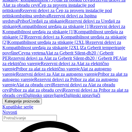
Alat za obradu cevi
Čep za proveru instalacije pod
pritiskom
Rezervni delovi za Čep za proveru instalacije pod
pritiskom
Ispitna sredstva
Rezervni delovi za Ispitna
sredstva
Pribor
Uređaji za stiskanje
Rezervni delovi za Uređaji za
stiskanje
Kompatibilnost uređaja za stiskanje [1]
Rezervni delovi za
Kompatibilnost uređaja za stiskanje [1]
Kompatibilnost uređaja za
stiskanje [2]
Rezervni delovi za Kompatibilnost uređaja za stiskanje
[2]
Kompatibilnost uređaja za stiskanje [2XL]
Rezervni delovi za
Kompatibilnost uređaja za stiskanje [2XL]
Za Geberit temperiranje
površine
Cevna vretena
Alat za Geberit Silent-db20 / Geberit
PE
Rezervni delovi za Alat za Geberit Silent-db20 / Geberit PE
Alat
za električno varenje
Rezervni delovi za Alat za električno
varenje
Pribor za alat za električno varenje
Alat za autogeno
varenje
Rezervni delovi za Alat za autogeno varenje
Pribor za alat za
autogeno varenje
Rezervni delovi za Pribor za alat za autogeno
varenje
Alat za obradu cevi
Rezervni delovi za Alat za obradu
cevi
Pribor za alat za obradu cevi
Rezervni delovi za Pribor za alat za
obradu cevi
Daljinsko upravljanje
Daljinski upravljači
Kategorije proizvoda
Kupatilske serije
Novosti