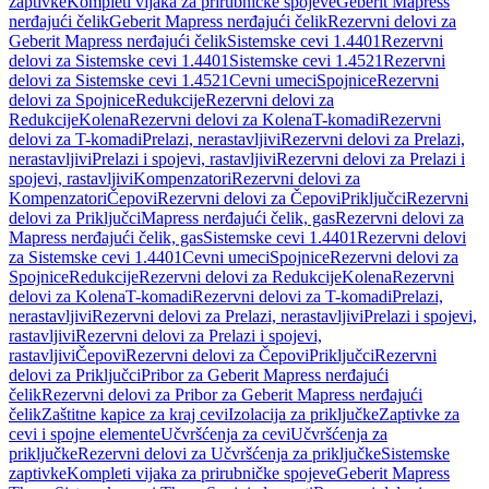
zaptivke
Kompleti vijaka za prirubničke spojeve
Geberit Mapress
nerđajući čelik
Geberit Mapress nerđajući čelik
Rezervni delovi za
Geberit Mapress nerđajući čelik
Sistemske cevi 1.4401
Rezervni
delovi za Sistemske cevi 1.4401
Sistemske cevi 1.4521
Rezervni
delovi za Sistemske cevi 1.4521
Cevni umeci
Spojnice
Rezervni
delovi za Spojnice
Redukcije
Rezervni delovi za
Redukcije
Kolena
Rezervni delovi za Kolena
T-komadi
Rezervni
delovi za T-komadi
Prelazi, nerastavljivi
Rezervni delovi za Prelazi,
nerastavljivi
Prelazi i spojevi, rastavljivi
Rezervni delovi za Prelazi i
spojevi, rastavljivi
Kompenzatori
Rezervni delovi za
Kompenzatori
Čepovi
Rezervni delovi za Čepovi
Priključci
Rezervni
delovi za Priključci
Mapress nerđajući čelik, gas
Rezervni delovi za
Mapress nerđajući čelik, gas
Sistemske cevi 1.4401
Rezervni delovi
za Sistemske cevi 1.4401
Cevni umeci
Spojnice
Rezervni delovi za
Spojnice
Redukcije
Rezervni delovi za Redukcije
Kolena
Rezervni
delovi za Kolena
T-komadi
Rezervni delovi za T-komadi
Prelazi,
nerastavljivi
Rezervni delovi za Prelazi, nerastavljivi
Prelazi i spojevi,
rastavljivi
Rezervni delovi za Prelazi i spojevi,
rastavljivi
Čepovi
Rezervni delovi za Čepovi
Priključci
Rezervni
delovi za Priključci
Pribor za Geberit Mapress nerđajući
čelik
Rezervni delovi za Pribor za Geberit Mapress nerđajući
čelik
Zaštitne kapice za kraj cevi
Izolacija za priključke
Zaptivke za
cevi i spojne elemente
Učvršćenja za cevi
Učvršćenja za
priključke
Rezervni delovi za Učvršćenja za priključke
Sistemske
zaptivke
Kompleti vijaka za prirubničke spojeve
Geberit Mapress