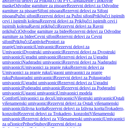
a
Rezervni delovi za Priključci od PVC-a
Manžetne i pokrivne
maske
Odvodne garniture za pisoare
Rezervni delovi za Odvodne
garniture za pisoare
Sifoni pisoara
Rezervni delovi za Sifoni
pisoara
Pužni sifoni
Rezervni delovi za Pužni sifoni
Priključci ispirnih
cevi i ispirnih kolena
Rezervni delovi za Priključci ispirnih cevi i
ispirnih kolena
Ravni priključci
Rezervni delovi za Ravni
priključci
Odvodne garniture za bidee
Rezervni delovi za Odvodne
garniture za bidee
Cevni sifoni
Rezervni delovi za Cevni
sifoni
Priključci
Zaptivke
Prostori za
pranje
Umivaonici
Umivaonici
Rezervni delovi za
Umivaonici
Dvostruki umivaonici
Rezervni delovi za Dvostruki
umivaonici
Ugradni umivaonici
Rezervni delovi za Ugradni
umivaonici
Nadgradni umivaonici
Rezervni delovi za Nadgradni
umivaonici
Umivaonici za pranje ruku
Rezervni delovi za
Umivaonici za pranje ruku
Ugaoni umivaonici za pranje
ruku
Poluugradni umivaonici
Rezervni delovi za Poluugradni
umivaonici
Ugradni umivaonici
Rezervni delovi za Ugradni
umivaonici
Podgradni umivaonici
Rezervni delovi za Podgradni
umivaonici
Ugaoni umivaonici
Umivaonici modela
Comfort
Umivaonici za decu
Umivaonici
Višestruki umivaonici
Ostali
višenamenski umivaonici
Rezervni delovi za Ostali višenamenski
umivaonici
Izlivna korita
Rezervni delovi za Izlivna korita
Trokadero,
konzolni
Rezervni delovi za Trokadero, konzolni
Višenamenski
umivaonici
Rezervni delovi za Višenamenski umivaonici
Umivaonici
za učionice
Pribor
Stubovi
Rezervni delovi za