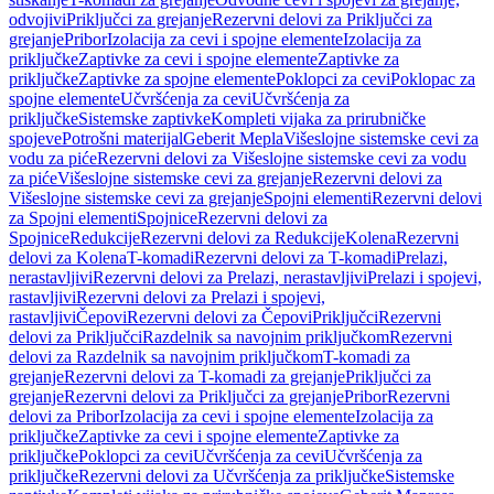
odvojivi
Priključci za grejanje
Rezervni delovi za Priključci za
grejanje
Pribor
Izolacija za cevi i spojne elemente
Izolacija za
priključke
Zaptivke za cevi i spojne elemente
Zaptivke za
priključke
Zaptivke za spojne elemente
Poklopci za cevi
Poklopac za
spojne elemente
Učvršćenja za cevi
Učvršćenja za
priključke
Sistemske zaptivke
Kompleti vijaka za prirubničke
spojeve
Potrošni materijal
Geberit Mepla
Višeslojne sistemske cevi za
vodu za piće
Rezervni delovi za Višeslojne sistemske cevi za vodu
za piće
Višeslojne sistemske cevi za grejanje
Rezervni delovi za
Višeslojne sistemske cevi za grejanje
Spojni elementi
Rezervni delovi
za Spojni elementi
Spojnice
Rezervni delovi za
Spojnice
Redukcije
Rezervni delovi za Redukcije
Kolena
Rezervni
delovi za Kolena
T-komadi
Rezervni delovi za T-komadi
Prelazi,
nerastavljivi
Rezervni delovi za Prelazi, nerastavljivi
Prelazi i spojevi,
rastavljivi
Rezervni delovi za Prelazi i spojevi,
rastavljivi
Čepovi
Rezervni delovi za Čepovi
Priključci
Rezervni
delovi za Priključci
Razdelnik sa navojnim priključkom
Rezervni
delovi za Razdelnik sa navojnim priključkom
T-komadi za
grejanje
Rezervni delovi za T-komadi za grejanje
Priključci za
grejanje
Rezervni delovi za Priključci za grejanje
Pribor
Rezervni
delovi za Pribor
Izolacija za cevi i spojne elemente
Izolacija za
priključke
Zaptivke za cevi i spojne elemente
Zaptivke za
priključke
Poklopci za cevi
Učvršćenja za cevi
Učvršćenja za
priključke
Rezervni delovi za Učvršćenja za priključke
Sistemske