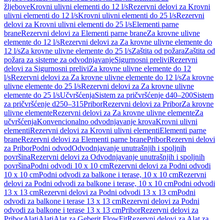
žljebove
Krovni ulivni elementi do 12 l/s
Rezervni delovi za Krovni
ulivni elementi do 12 l/s
Krovni ulivni elementi do 25 l/s
Rezervni
delovi za Krovni ulivni elementi do 25 l/s
Elementi parne
brane
Rezervni delovi za Elementi parne brane
Za krovne ulivne
elemente do 12 l/s
Rezervni delovi za Za krovne ulivne elemente do
12 l/s
Za krovne ulivne elemente do 25 l/s
Zaštita od požara
Zaštita od
požara za sisteme za odvodnjavanje
Sigurnosni prelivi
Rezervni
delovi za Sigurnosni prelivi
Za krovne ulivne elemente do 12
l/s
Rezervni delovi za Za krovne ulivne elemente do 12 l/s
Za krovne
ulivne elemente do 25 l/s
Rezervni delovi za Za krovne ulivne
elemente do 25 l/s
Učvršćenja
Sistem za pričvršćenje d40–200
Sistem
za pričvršćenje d250–315
Pribor
Rezervni delovi za Pribor
Za krovne
ulivne elemente
Rezervni delovi za Za krovne ulivne elemente
Za
učvršćenja
Konvencionalno odvodnjavanje krova
Krovni ulivni
elementi
Rezervni delovi za Krovni ulivni elementi
Elementi parne
brane
Rezervni delovi za Elementi parne brane
Pribor
Rezervni delovi
za Pribor
Podni odvod
Odvodnjavanje unutrašnjih i spoljnih
površina
Rezervni delovi za Odvodnjavanje unutrašnjih i spoljnih
površina
Podni odvodi 10 x 10 cm
Rezervni delovi za Podni odvodi
10 x 10 cm
Podni odvodi za balkone i terase, 10 x 10 cm
Rezervni
delovi za Podni odvodi za balkone i terase, 10 x 10 cm
Podni odvodi
13 x 13 cm
Rezervni delovi za Podni odvodi 13 x 13 cm
Podni
odvodi za balkone i terase 13 x 13 cm
Rezervni delovi za Podni
odvodi za balkone i terase 13 x 13 cm
Pribor
Rezervni delovi za
Pribor
Alati
Alati
Alat za Geberit FlowFit
Rezervni delovi za Alat za