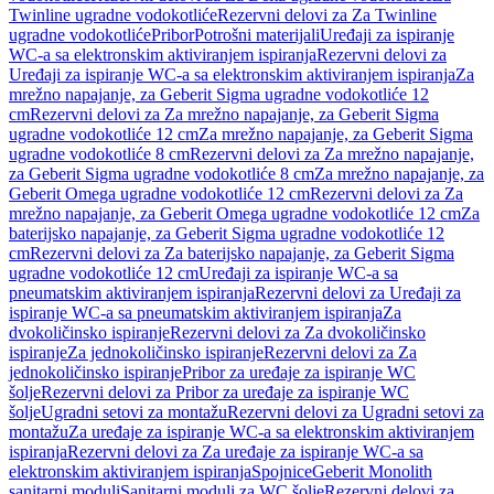
Twinline ugradne vodokotliće
Rezervni delovi za Za Twinline
ugradne vodokotliće
Pribor
Potrošni materijali
Uređaji za ispiranje
WC-a sa elektronskim aktiviranjem ispiranja
Rezervni delovi za
Uređaji za ispiranje WC-a sa elektronskim aktiviranjem ispiranja
Za
mrežno napajanje, za Geberit Sigma ugradne vodokotliće 12
cm
Rezervni delovi za Za mrežno napajanje, za Geberit Sigma
ugradne vodokotliće 12 cm
Za mrežno napajanje, za Geberit Sigma
ugradne vodokotliće 8 cm
Rezervni delovi za Za mrežno napajanje,
za Geberit Sigma ugradne vodokotliće 8 cm
Za mrežno napajanje, za
Geberit Omega ugradne vodokotliće 12 cm
Rezervni delovi za Za
mrežno napajanje, za Geberit Omega ugradne vodokotliće 12 cm
Za
baterijsko napajanje, za Geberit Sigma ugradne vodokotliće 12
cm
Rezervni delovi za Za baterijsko napajanje, za Geberit Sigma
ugradne vodokotliće 12 cm
Uređaji za ispiranje WC-a sa
pneumatskim aktiviranjem ispiranja
Rezervni delovi za Uređaji za
ispiranje WC-a sa pneumatskim aktiviranjem ispiranja
Za
dvokoličinsko ispiranje
Rezervni delovi za Za dvokoličinsko
ispiranje
Za jednokoličinsko ispiranje
Rezervni delovi za Za
jednokoličinsko ispiranje
Pribor za uređaje za ispiranje WC
šolje
Rezervni delovi za Pribor za uređaje za ispiranje WC
šolje
Ugradni setovi za montažu
Rezervni delovi za Ugradni setovi za
montažu
Za uređaje za ispiranje WC-a sa elektronskim aktiviranjem
ispiranja
Rezervni delovi za Za uređaje za ispiranje WC-a sa
elektronskim aktiviranjem ispiranja
Spojnice
Geberit Monolith
sanitarni moduli
Sanitarni moduli za WC šolje
Rezervni delovi za