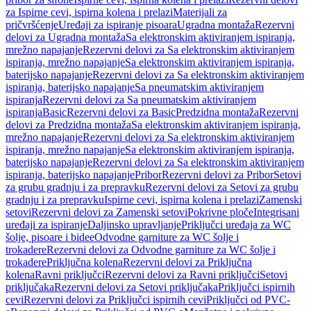
za Ispirne cevi, ispirna kolena i prelazi
Materijali za
pričvršćenje
Uređaji za ispiranje pisoara
Ugradna montaža
Rezervni
delovi za Ugradna montaža
Sa elektronskim aktiviranjem ispiranja,
mrežno napajanje
Rezervni delovi za Sa elektronskim aktiviranjem
ispiranja, mrežno napajanje
Sa elektronskim aktiviranjem ispiranja,
baterijsko napajanje
Rezervni delovi za Sa elektronskim aktiviranjem
ispiranja, baterijsko napajanje
Sa pneumatskim aktiviranjem
ispiranja
Rezervni delovi za Sa pneumatskim aktiviranjem
ispiranja
Basic
Rezervni delovi za Basic
Predzidna montaža
Rezervni
delovi za Predzidna montaža
Sa elektronskim aktiviranjem ispiranja,
mrežno napajanje
Rezervni delovi za Sa elektronskim aktiviranjem
ispiranja, mrežno napajanje
Sa elektronskim aktiviranjem ispiranja,
baterijsko napajanje
Rezervni delovi za Sa elektronskim aktiviranjem
ispiranja, baterijsko napajanje
Pribor
Rezervni delovi za Pribor
Setovi
za grubu gradnju i za prepravku
Rezervni delovi za Setovi za grubu
gradnju i za prepravku
Ispirne cevi, ispirna kolena i prelazi
Zamenski
setovi
Rezervni delovi za Zamenski setovi
Pokrivne ploče
Integrisani
uređaji za ispiranje
Daljinsko upravljanje
Priključci uređaja za WC
šolje, pisoare i bidee
Odvodne garniture za WC šolje i
trokadere
Rezervni delovi za Odvodne garniture za WC šolje i
trokadere
Priključna kolena
Rezervni delovi za Priključna
kolena
Ravni priključci
Rezervni delovi za Ravni priključci
Setovi
priključaka
Rezervni delovi za Setovi priključaka
Priključci ispirnih
cevi
Rezervni delovi za Priključci ispirnih cevi
Priključci od PVC-