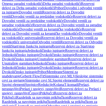
Omega ugradni vodokotlići
Delta ugradni vodokotlići
Rezervni
delovi za Delta ugradni vodokotlići
Pribor
Dovodni i odvodni ventili
za ispiranje
Dovodni ventili
Rezervni delovi za Dovodni
ventili
Dovodni ventili za predzidne vodokotliće
Rezervni delovi za
Dovodni ventili za predzidne vodokotliće
Dovodni ventili za
ugradne vodokotliće
Rezervni delovi za Dovodni ventili za ugradne
vodokotliće
Dovodni ventili za keramičke vodokotliće
Rezervni
delovi za Dovodni ventili za keramičke vodokotliće
Dovodni ventili
za vodokotliće univerzalni
Rezervni delovi za Dovodni ventili za
vodokotliće univerzalni
Odvodni ventili
Rezervni delovi za Odvodni
ventili
Start/stop funkcija ispiranja
Rezervni delovi za Start/stop
funkcija ispiranja
Jednokoličinsko ispiranje
Rezervni delovi za
Jednokoličinsko ispiranje
Dvokoličinsko ispiranje
Rezervni delovi za
Dvokoličinsko ispiranje
Unutrašnje garniture
Rezervni delovi za
Unutrašnje garniture
Jednokoličinsko ispiranje
Rezervni delovi za
Jednokoličinsko ispiranje
Dvokoličinsko ispiranje
Rezervni delovi za
Dvokoličinsko ispiranje
Pribor
Membrane
Sistemi za
snabdevanje
Geberit FlowFit
Sistemske cevi ML
Višeslojne sistemske
cevi za grejanje
Sistemske cevi SL
Spojni elementi
Rezervni delovi za
Spojni elementi
Spojnice
Redukcije
Kolana
T-komadi
Prelazi,
nerastavljivi
Prelazi i spojevi, rastavljivi
Rezervni delovi za Prelazi i
spojevi, rastavljivi
Čepovi
Priključci
Rezervni delovi za
Priključci
Razdelnik sa navojnim priključkom
Rezervni delovi za
Razdelnik sa navojnim priključkom
Razdelnik sa priključkom za
stiskanje
T-komadi za grejanje
Odvodne cevi i spojevi za grejanje,