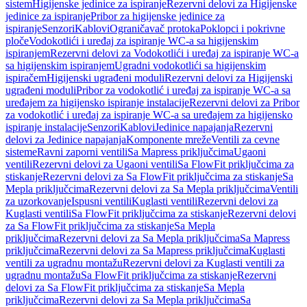
sistem
Higijenske jedinice za ispiranje
Rezervni delovi za Higijenske
jedinice za ispiranje
Pribor za higijenske jedinice za
ispiranje
Senzori
Kablovi
Ograničavač protoka
Poklopci i pokrivne
ploče
Vodokotlići i uređaj za ispiranje WC-a sa higijenskim
ispiranjem
Rezervni delovi za Vodokotlići i uređaj za ispiranje WC-a
sa higijenskim ispiranjem
Ugradni vodokotlići sa higijenskim
ispiračem
Higijenski ugrađeni moduli
Rezervni delovi za Higijenski
ugrađeni moduli
Pribor za vodokotlić i uređaj za ispiranje WC-a sa
uređajem za higijensko ispiranje instalacije
Rezervni delovi za Pribor
za vodokotlić i uređaj za ispiranje WC-a sa uređajem za higijensko
ispiranje instalacije
Senzori
Kablovi
Jedinice napajanja
Rezervni
delovi za Jedinice napajanja
Komponente mreže
Ventili za cevne
sisteme
Ravni zaporni ventili
Sa Mapress priključcima
Ugaoni
ventili
Rezervni delovi za Ugaoni ventili
Sa FlowFit priključcima za
stiskanje
Rezervni delovi za Sa FlowFit priključcima za stiskanje
Sa
Mepla priključcima
Rezervni delovi za Sa Mepla priključcima
Ventili
za uzorkovanje
Ispusni ventili
Kuglasti ventili
Rezervni delovi za
Kuglasti ventili
Sa FlowFit priključcima za stiskanje
Rezervni delovi
za Sa FlowFit priključcima za stiskanje
Sa Mepla
priključcima
Rezervni delovi za Sa Mepla priključcima
Sa Mapress
priključcima
Rezervni delovi za Sa Mapress priključcima
Kuglasti
ventili za ugradnu montažu
Rezervni delovi za Kuglasti ventili za
ugradnu montažu
Sa FlowFit priključcima za stiskanje
Rezervni
delovi za Sa FlowFit priključcima za stiskanje
Sa Mepla
priključcima
Rezervni delovi za Sa Mepla priključcima
Sa