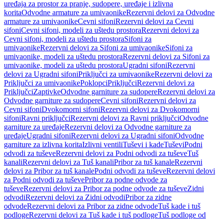
uređaja za prostor za pranje, sudopere, uređaje i izlivna
korita
Odvodne armature za umivaonike
Rezervni delovi za Odvodne
armature za umivaonike
Cevni sifoni
Rezervni delovi za Cevni
sifoni
Cevni sifoni, modeli za uštedu prostora
Rezervni delovi za
Cevni sifoni, modeli za uštedu prostora
Sifoni za
umivaonike
Rezervni delovi za Sifoni za umivaonike
Sifoni za
umivaonike, modeli za uštedu prostora
Rezervni delovi za Sifoni za
umivaonike, modeli za uštedu prostora
Ugradni sifoni
Rezervni
delovi za Ugradni sifoni
Priključci za umivaonike
Rezervni delovi za
Priključci za umivaonike
Poklopci
Priključci
Rezervni delovi za
Priključci
Zaptivke
Odvodne garniture za sudopere
Rezervni delovi za
Odvodne garniture za sudopere
Cevni sifoni
Rezervni delovi za
Cevni sifoni
Dvokomorni sifoni
Rezervni delovi za Dvokomorni
sifoni
Ravni priključci
Rezervni delovi za Ravni priključci
Odvodne
garniture za uređaje
Rezervni delovi za Odvodne garniture za
uređaje
Ugradni sifoni
Rezervni delovi za Ugradni sifoni
Odvodne
garniture za izlivna korita
Izlivni ventili
Tuševi i kade
Tuševi
Podni
odvodi za tuševe
Rezervni delovi za Podni odvodi za tuševe
Tuš
kanali
Rezervni delovi za Tuš kanali
Pribor za tuš kanale
Rezervni
delovi za Pribor za tuš kanale
Podni odvodi za tuševe
Rezervni delovi
za Podni odvodi za tuševe
Pribor za podne odvode za
tuševe
Rezervni delovi za Pribor za podne odvode za tuševe
Zidni
odvodi
Rezervni delovi za Zidni odvodi
Pribor za zidne
odvode
Rezervni delovi za Pribor za zidne odvode
Tuš kade i tuš
podloge
Rezervni delovi za Tuš kade i tuš podloge
Tuš podloge od