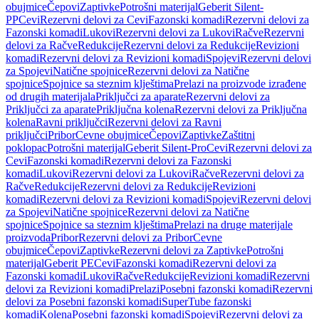
obujmice
Čepovi
Zaptivke
Potrošni materijal
Geberit Silent-
PP
Cevi
Rezervni delovi za Cevi
Fazonski komadi
Rezervni delovi za
Fazonski komadi
Lukovi
Rezervni delovi za Lukovi
Račve
Rezervni
delovi za Račve
Redukcije
Rezervni delovi za Redukcije
Revizioni
komadi
Rezervni delovi za Revizioni komadi
Spojevi
Rezervni delovi
za Spojevi
Natične spojnice
Rezervni delovi za Natične
spojnice
Spojnice sa steznim klještima
Prelazi na proizvode izrađene
od drugih materijala
Priključci za aparate
Rezervni delovi za
Priključci za aparate
Priključna kolena
Rezervni delovi za Priključna
kolena
Ravni priključci
Rezervni delovi za Ravni
priključci
Pribor
Cevne obujmice
Čepovi
Zaptivke
Zaštitni
poklopac
Potrošni materijal
Geberit Silent-Pro
Cevi
Rezervni delovi za
Cevi
Fazonski komadi
Rezervni delovi za Fazonski
komadi
Lukovi
Rezervni delovi za Lukovi
Račve
Rezervni delovi za
Račve
Redukcije
Rezervni delovi za Redukcije
Revizioni
komadi
Rezervni delovi za Revizioni komadi
Spojevi
Rezervni delovi
za Spojevi
Natične spojnice
Rezervni delovi za Natične
spojnice
Spojnice sa steznim klještima
Prelazi na druge materijale
proizvoda
Pribor
Rezervni delovi za Pribor
Cevne
obujmice
Čepovi
Zaptivke
Rezervni delovi za Zaptivke
Potrošni
materijal
Geberit PE
Cevi
Fazonski komadi
Rezervni delovi za
Fazonski komadi
Lukovi
Račve
Redukcije
Revizioni komadi
Rezervni
delovi za Revizioni komadi
Prelazi
Posebni fazonski komadi
Rezervni
delovi za Posebni fazonski komadi
SuperTube fazonski
komadi
Kolena
Posebni fazonski komadi
Spojevi
Rezervni delovi za