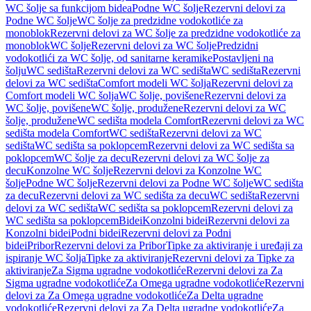
WC šolje sa funkcijom bidea
Podne WC šolje
Rezervni delovi za
Podne WC šolje
WC šolje za predzidne vodokotliće za
monoblok
Rezervni delovi za WC šolje za predzidne vodokotliće za
monoblok
WC šolje
Rezervni delovi za WC šolje
Predzidni
vodokotlići za WC šolje, od sanitarne keramike
Postavljeni na
šolju
WC sedišta
Rezervni delovi za WC sedišta
WC sedišta
Rezervni
delovi za WC sedišta
Comfort modeli WC šolja
Rezervni delovi za
Comfort modeli WC šolja
WC šolje, povišene
Rezervni delovi za
WC šolje, povišene
WC šolje, produžene
Rezervni delovi za WC
šolje, produžene
WC sedišta modela Comfort
Rezervni delovi za WC
sedišta modela Comfort
WC sedišta
Rezervni delovi za WC
sedišta
WC sedišta sa poklopcem
Rezervni delovi za WC sedišta sa
poklopcem
WC šolje za decu
Rezervni delovi za WC šolje za
decu
Konzolne WC šolje
Rezervni delovi za Konzolne WC
šolje
Podne WC šolje
Rezervni delovi za Podne WC šolje
WC sedišta
za decu
Rezervni delovi za WC sedišta za decu
WC sedišta
Rezervni
delovi za WC sedišta
WC sedišta sa poklopcem
Rezervni delovi za
WC sedišta sa poklopcem
Bidei
Konzolni bidei
Rezervni delovi za
Konzolni bidei
Podni bidei
Rezervni delovi za Podni
bidei
Pribor
Rezervni delovi za Pribor
Tipke za aktiviranje i uređaji za
ispiranje WC šolja
Tipke za aktiviranje
Rezervni delovi za Tipke za
aktiviranje
Za Sigma ugradne vodokotliće
Rezervni delovi za Za
Sigma ugradne vodokotliće
Za Omega ugradne vodokotliće
Rezervni
delovi za Za Omega ugradne vodokotliće
Za Delta ugradne
vodokotliće
Rezervni delovi za Za Delta ugradne vodokotliće
Za