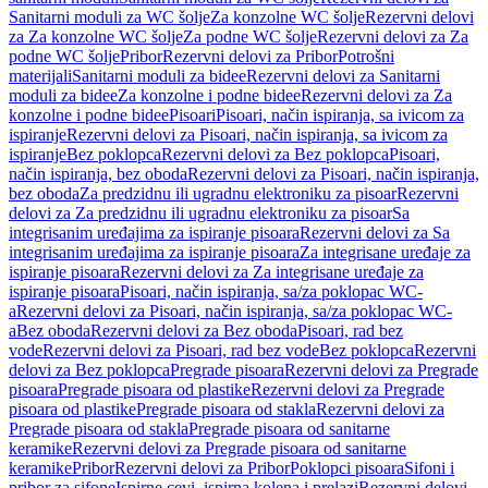
Sanitarni moduli za WC šolje
Za konzolne WC šolje
Rezervni delovi
za Za konzolne WC šolje
Za podne WC šolje
Rezervni delovi za Za
podne WC šolje
Pribor
Rezervni delovi za Pribor
Potrošni
materijali
Sanitarni moduli za bidee
Rezervni delovi za Sanitarni
moduli za bidee
Za konzolne i podne bidee
Rezervni delovi za Za
konzolne i podne bidee
Pisoari
Pisoari, način ispiranja, sa ivicom za
ispiranje
Rezervni delovi za Pisoari, način ispiranja, sa ivicom za
ispiranje
Bez poklopca
Rezervni delovi za Bez poklopca
Pisoari,
način ispiranja, bez oboda
Rezervni delovi za Pisoari, način ispiranja,
bez oboda
Za predzidnu ili ugradnu elektroniku za pisoar
Rezervni
delovi za Za predzidnu ili ugradnu elektroniku za pisoar
Sa
integrisanim uređajima za ispiranje pisoara
Rezervni delovi za Sa
integrisanim uređajima za ispiranje pisoara
Za integrisane uređaje za
ispiranje pisoara
Rezervni delovi za Za integrisane uređaje za
ispiranje pisoara
Pisoari, način ispiranja, sa/za poklopac WC-
a
Rezervni delovi za Pisoari, način ispiranja, sa/za poklopac WC-
a
Bez oboda
Rezervni delovi za Bez oboda
Pisoari, rad bez
vode
Rezervni delovi za Pisoari, rad bez vode
Bez poklopca
Rezervni
delovi za Bez poklopca
Pregrade pisoara
Rezervni delovi za Pregrade
pisoara
Pregrade pisoara od plastike
Rezervni delovi za Pregrade
pisoara od plastike
Pregrade pisoara od stakla
Rezervni delovi za
Pregrade pisoara od stakla
Pregrade pisoara od sanitarne
keramike
Rezervni delovi za Pregrade pisoara od sanitarne
keramike
Pribor
Rezervni delovi za Pribor
Poklopci pisoara
Sifoni i
pribor za sifone
Ispirne cevi, ispirna kolena i prelazi
Rezervni delovi