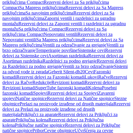
priključcima Compact
Rezervni delovi za Sa priključcima
Compact
Sa Mapress priključcima
Rezervni delovi za Sa Mapress
priključcima
Sa navojnim priključcima
Rezervni delovi za Sa
navojnim priključcima
Zaporni ventili i razdelnici za ugradnu
montažu
Rezervni delovi za Zaporni ventili i razdelnici za ugradnu
montažu
Sa priključcima Compact
Rezervni delovi za Sa
priključcima Compact
Nepovratni ventili
Rezervni delovi za
Nepovratni ventili
Sa Mapress priključcima
Rezervni delovi za Sa
Mapress priključcima
Ventili za odzračivanje za grejanje
Ventili za
brzo odzračivanje
Temperiranje površine
Sistemske cevi
Rezervni
delovi za Sistemske cevi
Asortiman razdelnika
Rezervni delovi za
Asortiman razdelnika
Razdelnici za podno grejanje
Rezervni delovi
za Razdelnici za podno grejanje
Ventili za brzo odzračivanje
Sistemi
za odvod vode iz zgrada
Geberit Silent-db20
Cevi
Fazonski
komadi
Rezervni delovi za Fazonski komadi
Lukovi
Račve
Rezervni
delovi za Račve
Redukcije
Revizioni komadi
Rezervni delovi za
Revizioni komadi
SuperTube fazonski komadi
Kolena
Posebni
fazonski komadi
Spojevi
Rezervni delovi za Spojevi
Zavareni
spojevi
Natične spojnice
Rezervni delovi za Natične spojnice
Stezne
obujmice
Prelazi na proizvode izrađene od drugih materijala
Rezervni
delovi za Prelazi na proizvode izrađene od drugih
materijala
Priključci za aparate
Rezervni delovi za Priključci za
aparate
Priključna kolena
Rezervni delovi za Priključna
kolena
Priključne natične spojnice
Rezervni delovi za Priključne
natične spojnice
Pribor
Cevne obujmice
Učvršćenja za cevne