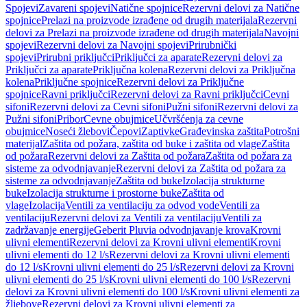
Spojevi
Zavareni spojevi
Natične spojnice
Rezervni delovi za Natične
spojnice
Prelazi na proizvode izrađene od drugih materijala
Rezervni
delovi za Prelazi na proizvode izrađene od drugih materijala
Navojni
spojevi
Rezervni delovi za Navojni spojevi
Prirubnički
spojevi
Prirubni priključci
Priključci za aparate
Rezervni delovi za
Priključci za aparate
Priključna kolena
Rezervni delovi za Priključna
kolena
Priključne spojnice
Rezervni delovi za Priključne
spojnice
Ravni priključci
Rezervni delovi za Ravni priključci
Cevni
sifoni
Rezervni delovi za Cevni sifoni
Pužni sifoni
Rezervni delovi za
Pužni sifoni
Pribor
Cevne obujmice
Učvršćenja za cevne
obujmice
Noseći žlebovi
Čepovi
Zaptivke
Građevinska zaštita
Potrošni
materijal
Zaštita od požara, zaštita od buke i zaštita od vlage
Zaštita
od požara
Rezervni delovi za Zaštita od požara
Zaštita od požara za
sisteme za odvodnjavanje
Rezervni delovi za Zaštita od požara za
sisteme za odvodnjavanje
Zaštita od buke
Izolacija strukturne
buke
Izolacija strukturne i prostorne buke
Zaštita od
vlage
Izolacija
Ventili za ventilaciju za odvod vode
Ventili za
ventilaciju
Rezervni delovi za Ventili za ventilaciju
Ventili za
zadržavanje energije
Geberit Pluvia odvodnjavanje krova
Krovni
ulivni elementi
Rezervni delovi za Krovni ulivni elementi
Krovni
ulivni elementi do 12 l/s
Rezervni delovi za Krovni ulivni elementi
do 12 l/s
Krovni ulivni elementi do 25 l/s
Rezervni delovi za Krovni
ulivni elementi do 25 l/s
Krovni ulivni elementi do 100 l/s
Rezervni
delovi za Krovni ulivni elementi do 100 l/s
Krovni ulivni elementi za
žljebove
Rezervni delovi za Krovni ulivni elementi za