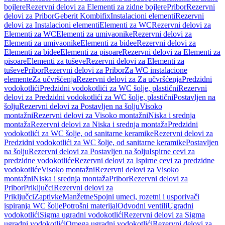
bojlere
Rezervni delovi za Elementi za zidne bojlere
Pribor
Rezervni
delovi za Pribor
Geberit Kombifix
Instalacioni elementi
Rezervni
delovi za Instalacioni elementi
Elementi za WC
Rezervni delovi za
Elementi za WC
Elementi za umivaonike
Rezervni delovi za
Elementi za umivaonike
Elementi za bidee
Rezervni delovi za
Elementi za bidee
Elementi za pisoare
Rezervni delovi za Elementi za
pisoare
Elementi za tuševe
Rezervni delovi za Elementi za
tuševe
Pribor
Rezervni delovi za Pribor
Za WC instalacione
elemente
Za učvršćenja
Rezervni delovi za Za učvršćenja
Predzidni
vodokotlići
Predzidni vodokotlići za WC šolje, plastični
Rezervni
delovi za Predzidni vodokotlići za WC šolje, plastični
Postavljen na
šolju
Rezervni delovi za Postavljen na šolju
Visoko
montažni
Rezervni delovi za Visoko montažni
Niska i srednja
montaža
Rezervni delovi za Niska i srednja montaža
Predzidni
vodokotlići za WC šolje, od sanitarne keramike
Rezervni delovi za
Predzidni vodokotlići za WC šolje, od sanitarne keramike
Postavljen
na šolju
Rezervni delovi za Postavljen na šolju
Ispirne cevi za
predzidne vodokotliće
Rezervni delovi za Ispirne cevi za predzidne
vodokotliće
Visoko montažni
Rezervni delovi za Visoko
montažni
Niska i srednja montaža
Pribor
Rezervni delovi za
Pribor
Priključci
Rezervni delovi za
Priključci
Zaptivke
Manžetne
Spojni umeci, rozetni i usporivači
ispiranja WC šolje
Potrošni materijal
Odvodni ventili
Ugradni
vodokotlići
Sigma ugradni vodokotlići
Rezervni delovi za Sigma
ugradni vodokotlići
Omega ugradni vodokotlići
Rezervni delovi za