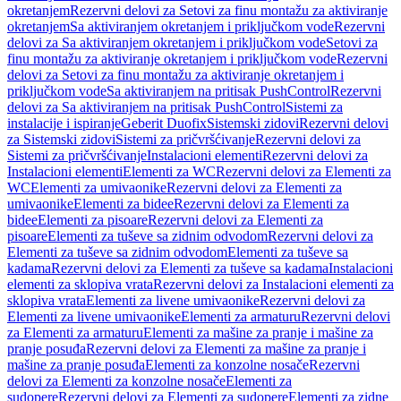
okretanjem
Rezervni delovi za Setovi za finu montažu za aktiviranje
okretanjem
Sa aktiviranjem okretanjem i priključkom vode
Rezervni
delovi za Sa aktiviranjem okretanjem i priključkom vode
Setovi za
finu montažu za aktiviranje okretanjem i priključkom vode
Rezervni
delovi za Setovi za finu montažu za aktiviranje okretanjem i
priključkom vode
Sa aktiviranjem na pritisak PushControl
Rezervni
delovi za Sa aktiviranjem na pritisak PushControl
Sistemi za
instalacije i ispiranje
Geberit Duofix
Sistemski zidovi
Rezervni delovi
za Sistemski zidovi
Sistemi za pričvršćivanje
Rezervni delovi za
Sistemi za pričvršćivanje
Instalacioni elementi
Rezervni delovi za
Instalacioni elementi
Elementi za WC
Rezervni delovi za Elementi za
WC
Elementi za umivaonike
Rezervni delovi za Elementi za
umivaonike
Elementi za bidee
Rezervni delovi za Elementi za
bidee
Elementi za pisoare
Rezervni delovi za Elementi za
pisoare
Elementi za tuševe sa zidnim odvodom
Rezervni delovi za
Elementi za tuševe sa zidnim odvodom
Elementi za tuševe sa
kadama
Rezervni delovi za Elementi za tuševe sa kadama
Instalacioni
elementi za sklopiva vrata
Rezervni delovi za Instalacioni elementi za
sklopiva vrata
Elementi za livene umivaonike
Rezervni delovi za
Elementi za livene umivaonike
Elementi za armaturu
Rezervni delovi
za Elementi za armaturu
Elementi za mašine za pranje i mašine za
pranje posuđa
Rezervni delovi za Elementi za mašine za pranje i
mašine za pranje posuđa
Elementi za konzolne nosače
Rezervni
delovi za Elementi za konzolne nosače
Elementi za
sudopere
Rezervni delovi za Elementi za sudopere
Elementi za zidne