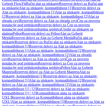
Geberit FlowFit
Ručni alat za stiskanje
Rezervni delovi za Ručni alat
za stiskanje
Alat za stiskanje, kompatibilnost [1]
Rezervni delovi za
Alat za stiskanje, kompatibilnost [1]
Alat za stiskanje, kompatibilnost
[2]
Rezervni delovi za Alat za stiskanje, kompatibilnost [2]
Alat za
obradu cevi
Rezervni delovi za Alat za obradu cevi
Čep za proveru
instalacije pod pritiskom
Rezervni delovi za Čep za proveru
instalacije pod pritiskom
Ispitna sredstva
Uređaj za stiskanje sa
alatima
Pribor
Rezervni delovi za Pribor
Alat za Geberit
Mepla
Rezervni delovi za Alat za Geberit Mepla
Ručni alat za
stiskanje
Rezervni delovi za Ručni alat za stiskanje
Alat za stiskanje,
kompatibilnost [1]
Rezervni delovi za Alat za stiskanje,
kompatibilnost [1]
Alat za stiskanje, kompatibilnost [2]
Rezervni
delovi za Alat za stiskanje, kompatibilnost [2]
Alat za obradu
cevi
Rezervni delovi za Alat za obradu cevi
Čep za proveru
instalacije pod pritiskom
Rezervni delovi za Čep za proveru
instalacije pod pritiskom
Ispitna sredstva
Pribor
Alat za Geberit
Mapress
Rezervni delovi za Alat za Geberit Mapress
Alat za
stiskanje, kompatibilnost [1]
Rezervni delovi za Alat za stiskanje,
kompatibilnost [1]
Alat za stiskanje, kompatibilnost [2]
Rezervni
delovi za Alat za stiskanje, kompatibilnost [2]
Alat za stiskanje,
kompatibilnost [1] / [2]
Rezervni delovi za Alat za stiskanje,
kompatibilnost [1] / [2]
Kompatibilnost alata za stiskanje
[2XL]
Rezervni delovi za Kompatibilnost alata za stiskanje
[2XL]
Alat za stiskanje, kompatibilnost [3]
Rezervni delovi za Alat za
stiskanje, kompatibilnost [3]
Alat za obradu cevi
Rezervni delovi za