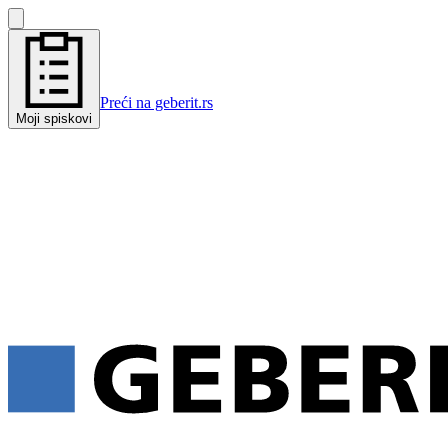
Preći na geberit.rs
Moji spiskovi