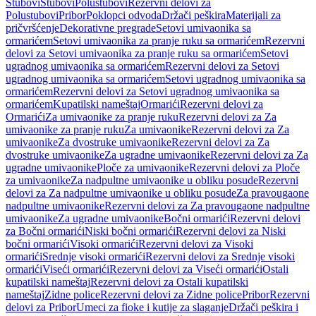
Stubovi
Stubovi
Polustubovi
Rezervni delovi za
Polustubovi
Pribor
Poklopci odvoda
Držači peškira
Materijali za
pričvršćenje
Dekorativne pregrade
Setovi umivaonika sa
ormarićem
Setovi umivaonika za pranje ruku sa ormarićem
Rezervni
delovi za Setovi umivaonika za pranje ruku sa ormarićem
Setovi
ugradnog umivaonika sa ormarićem
Rezervni delovi za Setovi
ugradnog umivaonika sa ormarićem
Setovi ugradnog umivaonika sa
ormarićem
Rezervni delovi za Setovi ugradnog umivaonika sa
ormarićem
Kupatilski nameštaj
Ormarići
Rezervni delovi za
Ormarići
Za umivaonike za pranje ruku
Rezervni delovi za Za
umivaonike za pranje ruku
Za umivaonike
Rezervni delovi za Za
umivaonike
Za dvostruke umivaonike
Rezervni delovi za Za
dvostruke umivaonike
Za ugradne umivaonike
Rezervni delovi za Za
ugradne umivaonike
Ploče za umivaonike
Rezervni delovi za Ploče
za umivaonike
Za nadpultne umivaonike u obliku posude
Rezervni
delovi za Za nadpultne umivaonike u obliku posude
Za pravougaone
nadpultne umivaonike
Rezervni delovi za Za pravougaone nadpultne
umivaonike
Za ugradne umivaonike
Bočni ormarići
Rezervni delovi
za Bočni ormarići
Niski bočni ormarići
Rezervni delovi za Niski
bočni ormarići
Visoki ormarići
Rezervni delovi za Visoki
ormarići
Srednje visoki ormarići
Rezervni delovi za Srednje visoki
ormarići
Viseći ormarići
Rezervni delovi za Viseći ormarići
Ostali
kupatilski nameštaj
Rezervni delovi za Ostali kupatilski
nameštaj
Zidne police
Rezervni delovi za Zidne police
Pribor
Rezervni
delovi za Pribor
Umeci za fioke i kutije za slaganje
Držači peškira i