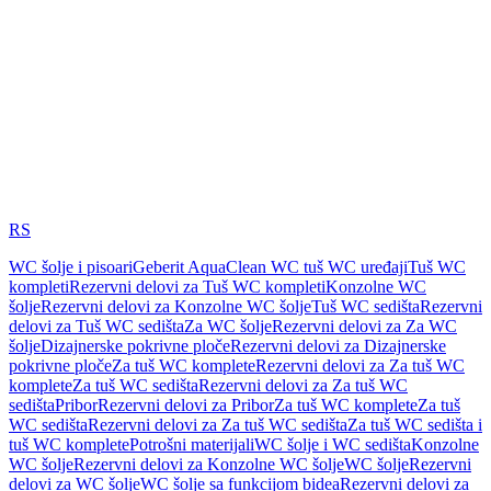
RS
WC šolje i pisoari
Geberit AquaClean WC tuš WC uređaji
Tuš WC
kompleti
Rezervni delovi za Tuš WC kompleti
Konzolne WC
šolje
Rezervni delovi za Konzolne WC šolje
Tuš WC sedišta
Rezervni
delovi za Tuš WC sedišta
Za WC šolje
Rezervni delovi za Za WC
šolje
Dizajnerske pokrivne ploče
Rezervni delovi za Dizajnerske
pokrivne ploče
Za tuš WC komplete
Rezervni delovi za Za tuš WC
komplete
Za tuš WC sedišta
Rezervni delovi za Za tuš WC
sedišta
Pribor
Rezervni delovi za Pribor
Za tuš WC komplete
Za tuš
WC sedišta
Rezervni delovi za Za tuš WC sedišta
Za tuš WC sedišta i
tuš WC komplete
Potrošni materijali
WC šolje i WC sedišta
Konzolne
WC šolje
Rezervni delovi za Konzolne WC šolje
WC šolje
Rezervni
delovi za WC šolje
WC šolje sa funkcijom bidea
Rezervni delovi za