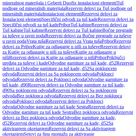
mineralnog materijala i Geberit Duofix instalacioni elementi
Tuš
podloge od mineralnih materijala
Rezervni delovi za Tuš podloge od
mineralnih materijala
Instalacioni elementi
Rezervni delovi za
Instalacioni elementi
Specifični odvodi za tuš kade
Rezervni delovi za
Specifični odvodi za tuš kade
Pribor
Tuš kabine
Rezervni delovi za
Tuš kabine
Tuš kabine
Rezervni delovi za Tuš kabine
Bočne pregrade
za tuševe u ravni poda
Rezervni delovi za Bočne pregrade za tuševe
u ravni poda
Vrata tuša
Rezervni delovi za Vrata tuša
Pribor
Rezervni
delovi za Pribor
Kutije za odlaganje u niši za tuševe
Rezervni delovi
za Kutije za odlaganje u niši za tuševe
Kutije za odlaganje u
niši
Rezervni delovi za Kutije za odlaganje u niši
Pribor
Priključci
uređaja za tuševe i kade
Odvodne garniture za tuš kade, d52
Rezervni
delovi za Odvodne garniture za tuš kade, d52
Sa poklopcem
odvoda
Rezervni delovi za Sa poklopcem odvoda
Poklopci
odvoda
Rezervni delovi za Poklopci odvoda
Odvodne garniture za
tuš kade, d90
Rezervni delovi za Odvodne garniture za tuš kade,
d90
Sa poklopcem odvoda
Rezervni delovi za Sa poklopcem
odvoda
Bez poklopca odvoda
Rezervni delovi za Bez poklopca
odvoda
Poklopci odvoda
Rezervni delovi za Poklopci
odvoda
Odvodne garniture za tuš kade Sestra
Rezervni delovi za
Odvodne garniture za tuš kade Sestra
Bez poklopca odvoda
Rezervni
delovi za Bez poklopca odvoda
Odvodne garniture za kade,
d52
Rezervni delovi za Odvodne garniture za kade, d52
Sa
aktiviranjem okretanjem
Rezervni delovi za Sa aktiviranjem
okretanjem
Setovi za finu montažu za aktiviranje