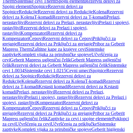
Therm
Sistemske cevi Therm
Spojni elementi
Rezervni delovi za
Spojni elementi
Spojnice
Rezervni delovi za
Spojnice
Redukcije
Rezervni delovi za Redukcije
Kolena
Rezervni
delovi za Kolena
T-komadi
Rezervni delovi za T-komadi
Prelazi,
nerastavljivi
Rezervni delovi za Prelazi, nerastavljivi
Prelazi i spojevi,
rastavljivi
Rezervni delovi za Prelazi i spojevi,
rastavljivi
Kompenzatori
Rezervni delovi za
Kompenzatori
Čepovi
Rezervni delovi za Čepovi
Priključci za
grejanje
Rezervni delovi za Priključci za grejanje
Pribor za Geberit
Mapress Therm
Zaštitne kape za krajeve cevi
Sistemske
zaptivke
Kompleti vijaka za prirubničke spojeve
Učvršćenja za
cevi
Geberit Mapress ugljenični čelik
Geberit Mapress ugljenični
čelik
Rezervni delovi za Geberit Mapress ugljenični čelik
Sistemske
cevi 1.0034
Sistemske cevi 1.0215
Cevni umeci
Spojnice
Rezervni
delovi za Spojnice
Redukcije
Rezervni delovi za
Redukcije
Kolena
Rezervni delovi za Kolena
T-komadi
Rezervni
delovi za T-komadi
Krstasti komadi
Rezervni delovi za Krstasti
komadi
Prelazi, nerastavljivi
Rezervni delovi za Prelazi,
nerastavljivi
Prelazi i spojevi, rastavljivi
Rezervni delovi za Prelazi i
spojevi, rastavljivi
Kompenzatori
Rezervni delovi za
Kompenzatori
Čepovi
Rezervni delovi za Čepovi
Priključci za
grejanje
Rezervni delovi za Priključci za grejanje
Pribor za Geberit
Mapress ugljenični čelik
Zaptivke za cevi i spojne elemente
Poklopci
za cevi
Učvršćenja za cevi
Učvršćenja za priključke
Sistemske
zaptivke
Kompleti vijaka za prirubničke spojeve
Geberit higijenski