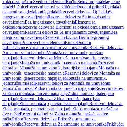
kukice za peškire
Svetlosni elementi
Ručke
Setovi nogara
Magnetne
ploče
Utičnice
Rezervni delovi za Utičnice
Dodatni pribor
Ogledala i
elementi sa ogledalom
Ogledala
Rezervni delovi za Ogledala
Sa
integrisanim osvetljenjem
Rezervni delovi za Sa integrisanim
osvetljenjem
Bez integrisanog osvetljenja
Elementi sa
ogledalom
Rezervni delovi za Elementi sa ogledalom
Sa integrisanim
osvetljenjem
Rezervni delovi za Sa integrisanim osvetljenjem
Bez
integrisanog osvetljenja
Rezervni delovi za Bez integrisanog
osvetljenja
Pribor
Svetlosni elementi
Ručke
Dodatni
pribor
Utičnice
Armature
Armature za umivaonike
Rezervni delovi za
Armature za umivaonike
Montaža na umivaonik, mrežno
napajanje
Rezervni delovi za Montaža na umivaonik, mrežno
napajanje
Montaža na umivaonik, baterijsko napajanje
Rezervni
delovi za Montaža na umivaonik, baterijsko napajanje
Montaža na
umivaonik, generatorsko napajanje
Rezervni delovi za Montaža na
umivaonik, generatorsko napajanje
Montaža na umivaonik,
jednoručni mešači
Rezervni delovi za Montaža na umivaonik,
jednoručni mešači
Zidna montaža, mrežno napajanje
Rezervni delovi
za Zidna montaža, mrežno napajanje
Zidna montaža, baterijsko
napajanje
Rezervni delovi za Zidna montaža, baterijsko
napajanje
Zidna montaža, generatorsko napajanje
Rezervni delovi za
Zidna montaža, generatorsko napajanje
Zidna montaža, mešači sa
dve ručke
Rezervni delovi za Zidna montaža, mešači sa dve
ručke
Pribor
Rezervni delovi za Pribor
Za armature za
umivaonike
Rezervni delovi za Za armature za umivaonike
Priključci