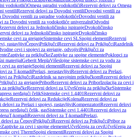
ni vodokotlići
Omega ugradni vodokotlići
Rezervni delovi za Omega
i ventili
Rezervni delovi za Dovodni ventili
Dovodni ventili za
a Dovodni ventili za ugradne vodokotliće
Dovodni ventili za
i za Dovodni ventili za vodokotliće univerzalni
Odvodni
Rezervni delovi za Jednokoličinsko ispiranje
Dvokoličinsko
ervni delovi za Jednokoličinsko ispiranje
Dvokoličinsko
temske cevi za grejanje
Sistemske cevi SL
Spojni elementi
Rezervni
vi, rastavljivi
Čepovi
Priključci
Rezervni delovi za Priključci
Razdelnik
vodne cevi i spojevi za grejanje, odvojivi
Priključci za
ente
Zaptivke za priključke
Zaptivke za spojne elemente
Poklopci za
ni materijal
Geberit Mepla
Višeslojne sistemske cevi za vodu za
 cevi za grejanje
Spojni elementi
Rezervni delovi za Spojni
lovi za T-komadi
Prelazi, nerastavljivi
Rezervni delovi za Prelazi,
ovi za Priključci
Razdelnik sa navojnim priključkom
Rezervni delovi
riključci za grejanje
Pribor
Rezervni delovi za Pribor
Izolacija za cevi i
 za priključke
Rezervni delovi za Učvršćenja za priključke
Sistemske
press nerđajući čelik
Sistemske cevi 1.4401
Rezervni delovi za
kcije
Rezervni delovi za Redukcije
Kolena
Rezervni delovi za
 delovi za Prelazi i spojevi, rastavljivi
Kompenzatori
Rezervni delovi
ress nerđajući čelik, gas
Sistemske cevi 1.4401
Rezervni delovi za
olena
T-komadi
Rezervni delovi za T-komadi
Prelazi,
 delovi za Čepovi
Priključci
Rezervni delovi za Priključci
Pribor za
e
Zaptivke za cevi i spojne elemente
Učvršćenja za cevi
Učvršćenja za
emske cevi Therm
Spojni elementi
Rezervni delovi za Spojni