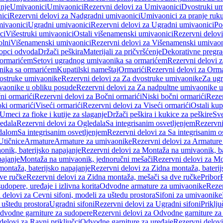
anje
Umivaonici
Umivaonici
Rezervni delovi za Umivaonici
Dvostruki um
ici
Rezervni delovi za Nadgradni umivaonici
Umivaonici za pranje ruk
mivaonici
Ugradni umivaonici
Rezervni delovi za Ugradni umivaonici
Po
ci
Višestruki umivaonici
Ostali višenamenski umivaonici
Rezervni delovi
olni
Višenamenski umivaonici
Rezervni delovi za Višenamenski umivaon
opci odvoda
Držači peškira
Materijali za pričvršćenje
Dekorativne pregr
a ormarićem
Setovi ugradnog umivaonika sa ormarićem
Rezervni delovi 
nika sa ormarićem
Kupatilski nameštaj
Ormarići
Rezervni delovi za Orma
ostruke umivaonike
Rezervni delovi za Za dvostruke umivaonike
Za ug
vaonike u obliku posude
Rezervni delovi za Za nadpultne umivaonike u
ni ormarići
Rezervni delovi za Bočni ormarići
Niski bočni ormarići
Rezer
oki ormarići
Viseći ormarići
Rezervni delovi za Viseći ormarići
Ostali kup
Umeci za fioke i kutije za slaganje
Držači peškira i kukice za peškire
Sve
edala
Rezervni delovi za Ogledala
Sa integrisanim osvetljenjem
Rezervni
edalom
Sa integrisanim osvetljenjem
Rezervni delovi za Sa integrisanim o
Utičnice
Armature
Armature za umivaonike
Rezervni delovi za Armature
nik, baterijsko napajanje
Rezervni delovi za Montaža na umivaonik, ba
ajanje
Montaža na umivaonik, jednoručni mešači
Rezervni delovi za Mo
montaža, baterijsko napajanje
Rezervni delovi za Zidna montaža, baterij
ve ručke
Rezervni delovi za Zidna montaža, mešači sa dve ručke
Pribor
sudopere, uređaje i izlivna korita
Odvodne armature za umivaonike
Reze
 delovi za Cevni sifoni, modeli za uštedu prostora
Sifoni za umivaonike
 uštedu prostora
Ugradni sifoni
Rezervni delovi za Ugradni sifoni
Priklj
dvodne garniture za sudopere
Rezervni delovi za Odvodne garniture za
delovi za Ravni priključci
Odvodne garniture za uređaje
Rezervni delovi