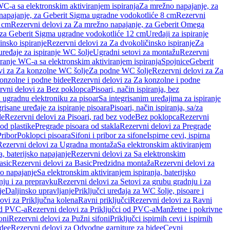
WC-a sa elektronskim aktiviranjem ispiranja
Za mrežno napajanje, za
apajanje, za Geberit Sigma ugradne vodokotliće 8 cm
Rezervni
2 cm
Rezervni delovi za Za mrežno napajanje, za Geberit Omega
, za Geberit Sigma ugradne vodokotliće 12 cm
Uređaji za ispiranje
insko ispiranje
Rezervni delovi za Za dvokoličinsko ispiranje
Za
uređaje za ispiranje WC šolje
Ugradni setovi za montažu
Rezervni
iranje WC-a sa elektronskim aktiviranjem ispiranja
Spojnice
Geberit
vi za Za konzolne WC šolje
Za podne WC šolje
Rezervni delovi za Za
onzolne i podne bidee
Rezervni delovi za Za konzolne i podne
rvni delovi za Bez poklopca
Pisoari, način ispiranja, bez
i ugradnu elektroniku za pisoar
Sa integrisanim uređajima za ispiranje
risane uređaje za ispiranje pisoara
Pisoari, način ispiranja, sa/za
de
Rezervni delovi za Pisoari, rad bez vode
Bez poklopca
Rezervni
od plastike
Pregrade pisoara od stakla
Rezervni delovi za Pregrade
Pribor
Poklopci pisoara
Sifoni i pribor za sifone
Ispirne cevi, ispirna
Rezervni delovi za Ugradna montaža
Sa elektronskim aktiviranjem
a, baterijsko napajanje
Rezervni delovi za Sa elektronskim
asic
Rezervni delovi za Basic
Predzidna montaža
Rezervni delovi za
no napajanje
Sa elektronskim aktiviranjem ispiranja, baterijsko
nju i za prepravku
Rezervni delovi za Setovi za grubu gradnju i za
je
Daljinsko upravljanje
Priključci uređaja za WC šolje, pisoare i
ovi za Priključna kolena
Ravni priključci
Rezervni delovi za Ravni
od PVC-a
Rezervni delovi za Priključci od PVC-a
Manžetne i pokrivne
oni
Rezervni delovi za Pužni sifoni
Priključci ispirnih cevi i ispirnih
idee
Rezervni delovi za Odvodne garniture za bidee
Cevni