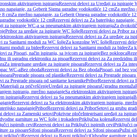
tronskim aktiviranjem ispiranja
Rezervni delovi za Uređaji za ispiranje 
žno napajanje, za Geberit Sigma ugradne vodokotliće 12 cm
Za mrežno n
e 8 cm
Za mrežno napajanje, za Geberit Omega ugradne vodokotliće 1
a ugradne vodokotliće 12 cm
Rezervni delovi za Za baterijsko napajanje
ji za ispiranje WC-a sa pneumatskim aktiviranjem ispiranja
Za dvokolič
nje
Pribor za uređaje za ispiranje WC šolje
Rezervni delovi za Pribor za 
lektronskim aktiviranjem ispiranja
Rezervni delovi za Za uređaje za isp
i za Sanitarni moduli za WC šolje
Za konzolne WC šolje
Rezervni delo
itarni moduli za bidee
Rezervni delovi za Sanitarni moduli za bidee
Za k
ovi za Pisoari, način ispiranja, sa ivicom za ispiranje
Bez poklopca
Reze
nu ili ugradnu elektroniku za pisoar
Rezervni delovi za Za predzidnu il
ara
Za integrisane uređaje za ispiranje pisoara
Rezervni delovi za Za integ
klopac WC-a
Bez oboda
Rezervni delovi za Bez oboda
Pisoari, rad bez vo
pisoara
Pregrade pisoara od plastike
Rezervni delovi za Pregrade pisoara 
vi za Pregrade pisoara od sanitarne keramike
Pribor
Rezervni delovi za 
i
Materijali za pričvršćenje
Uređaji za ispiranje pisoara
Ugradna montaža
ranjem ispiranja, mrežno napajanje
Sa elektronskim aktiviranjem ispiranj
m ispiranja
Rezervni delovi za Sa pneumatskim aktiviranjem ispiranja
B
pajanje
Rezervni delovi za Sa elektronskim aktiviranjem ispiranja, mrež
aterijsko napajanje
Pribor
Rezervni delovi za Pribor
Setovi za grubu grad
i delovi za Zamenski setovi
Pokrivne ploče
Integrisani uređaji za ispiran
dvodne garniture za WC šolje i trokadere
Priključna kolena
Rezervni del
jučci ispirnih cevi
Rezervni delovi za Priključci ispirnih cevi
Priključci 
ture za pisoare
Sifoni pisoara
Rezervni delovi za Sifoni pisoara
Pužni sif
i priključci
Rezervni delovi za Ravni priključci
Odvodne garniture za b