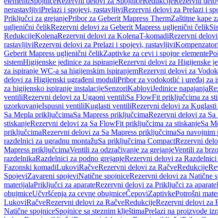
elementi
Spojnice
Rezervni delovi za Spojnice
Redukcije
Rezervni delo
nerastavljivi
Prelazi i spojevi, rastavljivi
Rezervni delovi za Prelazi i spo
Priključci za grejanje
Pribor za Geberit Mapress Therm
Zaštitne kape z
ugljenični čelik
Rezervni delovi za Geberit Mapress ugljenični čelik
Si
Redukcije
Kolena
Rezervni delovi za Kolena
T-komadi
Rezervni delov
rastavljivi
Rezervni delovi za Prelazi i spojevi, rastavljivi
Kompenzator
Geberit Mapress ugljenični čelik
Zaptivke za cevi i spojne elemente
Po
sistem
Higijenske jedinice za ispiranje
Rezervni delovi za Higijenske je
za ispiranje WC-a sa higijenskim ispiranjem
Rezervni delovi za Vodoko
delovi za Higijenski ugrađeni moduli
Pribor za vodokotlić i uređaj za 
za higijensko ispiranje instalacije
Senzori
Kablovi
Jedinice napajanja
Rez
ventili
Rezervni delovi za Ugaoni ventili
Sa FlowFit priključcima za st
uzorkovanje
Ispusni ventili
Kuglasti ventili
Rezervni delovi za Kuglasti 
Sa Mepla priključcima
Sa Mapress priključcima
Rezervni delovi za Sa
stiskanje
Rezervni delovi za Sa FlowFit priključcima za stiskanje
Sa Me
priključcima
Rezervni delovi za Sa Mapress priključcima
Sa navojnim 
razdelnici za ugradnu montažu
Sa priključcima Compact
Rezervni delo
Mapress priključcima
Ventili za odzračivanje za grejanje
Ventili za brz
razdelnika
Razdelnici za podno grejanje
Rezervni delovi za Razdelnici
Fazonski komadi
Lukovi
Račve
Rezervni delovi za Račve
Redukcije
Re
Spojevi
Zavareni spojevi
Natične spojnice
Rezervni delovi za Natične s
materijala
Priključci za aparate
Rezervni delovi za Priključci za aparate
obujmice
Učvršćenja za cevne obujmice
Čepovi
Zaptivke
Potrošni mater
Lukovi
Račve
Rezervni delovi za Račve
Redukcije
Rezervni delovi za 
Natične spojnice
Spojnice sa steznim klještima
Prelazi na proizvode iz