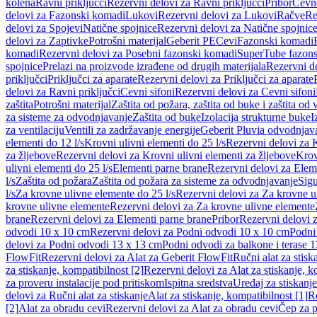
kolena
Ravni priključci
Rezervni delovi za Ravni priključci
Pribor
Cevn
delovi za Fazonski komadi
Lukovi
Rezervni delovi za Lukovi
Račve
Re
delovi za Spojevi
Natične spojnice
Rezervni delovi za Natične spojnic
delovi za Zaptivke
Potrošni materijal
Geberit PE
Cevi
Fazonski komadi
komadi
Rezervni delovi za Posebni fazonski komadi
SuperTube fazon
spojnice
Prelazi na proizvode izrađene od drugih materijala
Rezervni de
priključci
Priključci za aparate
Rezervni delovi za Priključci za aparate
delovi za Ravni priključci
Cevni sifoni
Rezervni delovi za Cevni sifoni
zaštita
Potrošni materijal
Zaštita od požara, zaštita od buke i zaštita od 
za sisteme za odvodnjavanje
Zaštita od buke
Izolacija strukturne buke
I
za ventilaciju
Ventili za zadržavanje energije
Geberit Pluvia odvodnjav
elementi do 12 l/s
Krovni ulivni elementi do 25 l/s
Rezervni delovi za K
za žljebove
Rezervni delovi za Krovni ulivni elementi za žljebove
Krov
ulivni elementi do 25 l/s
Elementi parne brane
Rezervni delovi za Elem
l/s
Zaštita od požara
Zaštita od požara za sisteme za odvodnjavanje
Sigu
l/s
Za krovne ulivne elemente do 25 l/s
Rezervni delovi za Za krovne ul
krovne ulivne elemente
Rezervni delovi za Za krovne ulivne elemente
brane
Rezervni delovi za Elementi parne brane
Pribor
Rezervni delovi z
odvodi 10 x 10 cm
Rezervni delovi za Podni odvodi 10 x 10 cm
Podni 
delovi za Podni odvodi 13 x 13 cm
Podni odvodi za balkone i terase 
FlowFit
Rezervni delovi za Alat za Geberit FlowFit
Ručni alat za stisk
za stiskanje, kompatibilnost [2]
Rezervni delovi za Alat za stiskanje, k
za proveru instalacije pod pritiskom
Ispitna sredstva
Uređaj za stiskanje
delovi za Ručni alat za stiskanje
Alat za stiskanje, kompatibilnost [1]
Re
[2]
Alat za obradu cevi
Rezervni delovi za Alat za obradu cevi
Čep za p