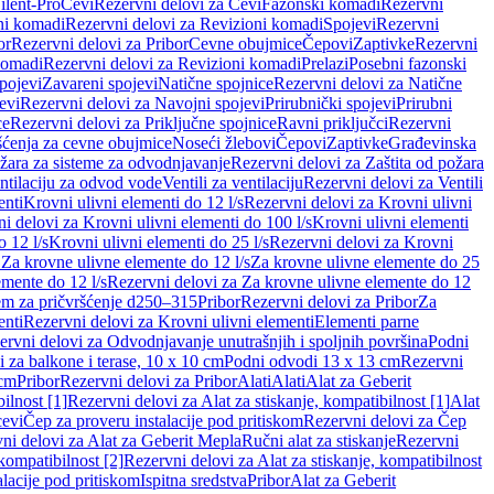
ilent-Pro
Cevi
Rezervni delovi za Cevi
Fazonski komadi
Rezervni
ni komadi
Rezervni delovi za Revizioni komadi
Spojevi
Rezervni
or
Rezervni delovi za Pribor
Cevne obujmice
Čepovi
Zaptivke
Rezervni
komadi
Rezervni delovi za Revizioni komadi
Prelazi
Posebni fazonski
pojevi
Zavareni spojevi
Natične spojnice
Rezervni delovi za Natične
evi
Rezervni delovi za Navojni spojevi
Prirubnički spojevi
Prirubni
ce
Rezervni delovi za Priključne spojnice
Ravni priključci
Rezervni
ćenja za cevne obujmice
Noseći žlebovi
Čepovi
Zaptivke
Građevinska
ožara za sisteme za odvodnjavanje
Rezervni delovi za Zaštita od požara
entilaciju za odvod vode
Ventili za ventilaciju
Rezervni delovi za Ventili
enti
Krovni ulivni elementi do 12 l/s
Rezervni delovi za Krovni ulivni
i delovi za Krovni ulivni elementi do 100 l/s
Krovni ulivni elementi
 12 l/s
Krovni ulivni elementi do 25 l/s
Rezervni delovi za Krovni
 Za krovne ulivne elemente do 12 l/s
Za krovne ulivne elemente do 25
emente do 12 l/s
Rezervni delovi za Za krovne ulivne elemente do 12
em za pričvršćenje d250–315
Pribor
Rezervni delovi za Pribor
Za
enti
Rezervni delovi za Krovni ulivni elementi
Elementi parne
ervni delovi za Odvodnjavanje unutrašnjih i spoljnih površina
Podni
 za balkone i terase, 10 x 10 cm
Podni odvodi 13 x 13 cm
Rezervni
 cm
Pribor
Rezervni delovi za Pribor
Alati
Alati
Alat za Geberit
ilnost [1]
Rezervni delovi za Alat za stiskanje, kompatibilnost [1]
Alat
cevi
Čep za proveru instalacije pod pritiskom
Rezervni delovi za Čep
ni delovi za Alat za Geberit Mepla
Ručni alat za stiskanje
Rezervni
 kompatibilnost [2]
Rezervni delovi za Alat za stiskanje, kompatibilnost
lacije pod pritiskom
Ispitna sredstva
Pribor
Alat za Geberit