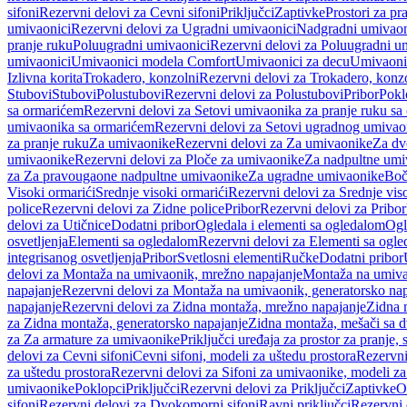
sifoni
Rezervni delovi za Cevni sifoni
Priključci
Zaptivke
Prostori za pr
umivaonici
Rezervni delovi za Ugradni umivaonici
Nadgradni umivaon
pranje ruku
Poluugradni umivaonici
Rezervni delovi za Poluugradni u
umivaonici
Umivaonici modela Comfort
Umivaonici za decu
Umivaoni
Izlivna korita
Trokadero, konzolni
Rezervni delovi za Trokadero, konz
Stubovi
Stubovi
Polustubovi
Rezervni delovi za Polustubovi
Pribor
Pokl
sa ormarićem
Rezervni delovi za Setovi umivaonika za pranje ruku s
umivaonika sa ormarićem
Rezervni delovi za Setovi ugradnog umivao
za pranje ruku
Za umivaonike
Rezervni delovi za Za umivaonike
Za dv
umivaonike
Rezervni delovi za Ploče za umivaonike
Za nadpultne umi
za Za pravougaone nadpultne umivaonike
Za ugradne umivaonike
Boč
Visoki ormarići
Srednje visoki ormarići
Rezervni delovi za Srednje vis
police
Rezervni delovi za Zidne police
Pribor
Rezervni delovi za Pribor
delovi za Utičnice
Dodatni pribor
Ogledala i elementi sa ogledalom
Ogl
osvetljenja
Elementi sa ogledalom
Rezervni delovi za Elementi sa ogl
integrisanog osvetljenja
Pribor
Svetlosni elementi
Ručke
Dodatni pribor
delovi za Montaža na umivaonik, mrežno napajanje
Montaža na umivao
napajanje
Rezervni delovi za Montaža na umivaonik, generatorsko nap
napajanje
Rezervni delovi za Zidna montaža, mrežno napajanje
Zidna 
za Zidna montaža, generatorsko napajanje
Zidna montaža, mešači sa d
za Za armature za umivaonike
Priključci uređaja za prostor za pranje, 
delovi za Cevni sifoni
Cevni sifoni, modeli za uštedu prostora
Rezervni
za uštedu prostora
Rezervni delovi za Sifoni za umivaonike, modeli za
umivaonike
Poklopci
Priključci
Rezervni delovi za Priključci
Zaptivke
O
sifoni
Rezervni delovi za Dvokomorni sifoni
Ravni priključci
Rezervni 