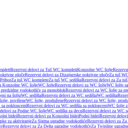
pleti
Rezervni delovi za Tuš WC kompleti
Konzolne WC šolje
Rezervn
pokrivne ploče
Rezervni delovi za Dizajnerske pokrivne ploče
Za tuš WC
 Pribor
Za tuš WC komplete
Za tuš WC sedišta
Rezervni delovi za Za tu
za Konzolne WC šolje
WC šolje
Rezervni delovi za WC šolje
WC šolje sa
 predzidne vodokotliće za monoblok
Rezervni delovi za WC šolje za p
eni na šolju
WC sedišta
Rezervni delovi za WC sedišta
WC sedišta
Rezer
olje, povišene
WC šolje, produžene
Rezervni delovi za WC šolje, prod
 sa poklopcem
Rezervni delovi za WC sedišta sa poklopcem
WC šolje z
 delovi za Podne WC šolje
WC sedišta za decu
Rezervni delovi za WC se
lni bidei
Rezervni delovi za Konzolni bidei
Podni bidei
Rezervni delovi
pke za aktiviranje
Za Sigma ugradne vodokotliće
Rezervni delovi za Za
će
Rezervni delovi za Za Delta ugradne vodokotliće
Za Twinline ugradne