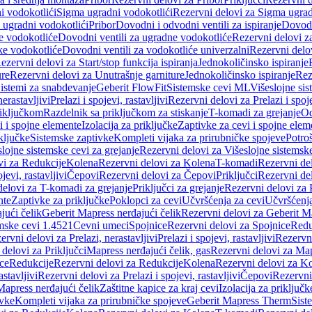
i vodokotlići
Sigma ugradni vodokotlići
Rezervni delovi za Sigma ugrad
 ugradni vodokotlići
Pribor
Dovodni i odvodni ventili za ispiranje
Dovodn
e vodokotliće
Dovodni ventili za ugradne vodokotliće
Rezervni delovi z
ke vodokotliće
Dovodni ventili za vodokotliće univerzalni
Rezervni delov
ezervni delovi za Start/stop funkcija ispiranja
Jednokoličinsko ispiranje
ure
Rezervni delovi za Unutrašnje garniture
Jednokoličinsko ispiranje
Rez
istemi za snabdevanje
Geberit FlowFit
Sistemske cevi ML
Višeslojne sis
nerastavljivi
Prelazi i spojevi, rastavljivi
Rezervni delovi za Prelazi i spoje
riključkom
Razdelnik sa priključkom za stiskanje
T-komadi za grejanje
Od
vi i spojne elemente
Izolacija za priključke
Zaptivke za cevi i spojne elem
ključke
Sistemske zaptivke
Kompleti vijaka za prirubničke spojeve
Potroš
slojne sistemske cevi za grejanje
Rezervni delovi za Višeslojne sistemske
vi za Redukcije
Kolena
Rezervni delovi za Kolena
T-komadi
Rezervni de
jevi, rastavljivi
Čepovi
Rezervni delovi za Čepovi
Priključci
Rezervni del
delovi za T-komadi za grejanje
Priključci za grejanje
Rezervni delovi za P
nte
Zaptivke za priključke
Poklopci za cevi
Učvršćenja za cevi
Učvršćenja
jući čelik
Geberit Mapress nerđajući čelik
Rezervni delovi za Geberit Ma
mske cevi 1.4521
Cevni umeci
Spojnice
Rezervni delovi za Spojnice
Redu
ervni delovi za Prelazi, nerastavljivi
Prelazi i spojevi, rastavljivi
Rezervni
delovi za Priključci
Mapress nerđajući čelik, gas
Rezervni delovi za Map
ce
Redukcije
Rezervni delovi za Redukcije
Kolena
Rezervni delovi za K
astavljivi
Rezervni delovi za Prelazi i spojevi, rastavljivi
Čepovi
Rezervni
Mapress nerđajući čelik
Zaštitne kapice za kraj cevi
Izolacija za priključk
ivke
Kompleti vijaka za prirubničke spojeve
Geberit Mapress Therm
Sist