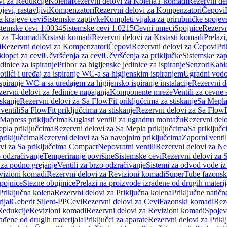
vi za Redukcije
Kolena
Rezervni delovi za Kolena
T-komadi
Rezervni de
jevi, rastavljivi
Kompenzatori
Rezervni delovi za Kompenzatori
Čepovi
a krajeve cevi
Sistemske zaptivke
Kompleti vijaka za prirubničke spojev
stemske cevi 1.0034
Sistemske cevi 1.0215
Cevni umeci
Spojnice
Rezervn
i za T-komadi
Krstasti komadi
Rezervni delovi za Krstasti komadi
Prelazi
i
Rezervni delovi za Kompenzatori
Čepovi
Rezervni delovi za Čepovi
Pri
klopci za cevi
Učvršćenja za cevi
Učvršćenja za priključke
Sistemske zap
dinice za ispiranje
Pribor za higijenske jedinice za ispiranje
Senzori
Kabl
tlići i uređaj za ispiranje WC-a sa higijenskim ispiranjem
Ugradni vodok
ispiranje WC-a sa uređajem za higijensko ispiranje instalacije
Rezervni d
ervni delovi za Jedinice napajanja
Komponente mreže
Ventili za cevne 
iskanje
Rezervni delovi za Sa FlowFit priključcima za stiskanje
Sa Mepla
ventili
Sa FlowFit priključcima za stiskanje
Rezervni delovi za Sa FlowFi
 Mapress priključcima
Kuglasti ventili za ugradnu montažu
Rezervni delo
pla priključcima
Rezervni delovi za Sa Mepla priključcima
Sa priključ
priključcima
Rezervni delovi za Sa navojnim priključcima
Zaporni ventil
vi za Sa priključcima Compact
Nepovratni ventili
Rezervni delovi za Nep
o odzračivanje
Temperiranje površine
Sistemske cevi
Rezervni delovi za 
 za podno grejanje
Ventili za brzo odzračivanje
Sistemi za odvod vode iz
vizioni komadi
Rezervni delovi za Revizioni komadi
SuperTube fazonsk
pojnice
Stezne obujmice
Prelazi na proizvode izrađene od drugih materij
Priključna kolena
Rezervni delovi za Priključna kolena
Priključne natičn
ijal
Geberit Silent-PP
Cevi
Rezervni delovi za Cevi
Fazonski komadi
Rez
Redukcije
Revizioni komadi
Rezervni delovi za Revizioni komadi
Spojev
rađene od drugih materijala
Priključci za aparate
Rezervni delovi za Priklj