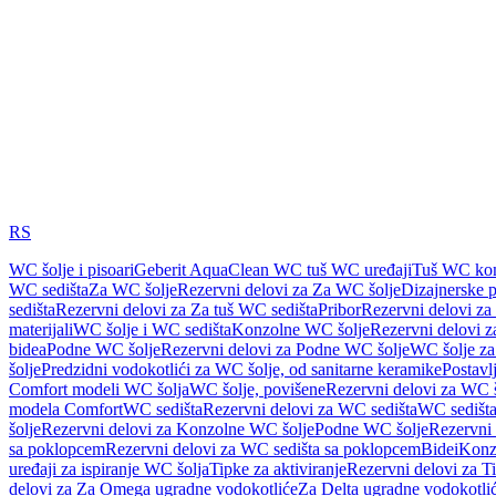
RS
WC šolje i pisoari
Geberit AquaClean WC tuš WC uređaji
Tuš WC kom
WC sedišta
Za WC šolje
Rezervni delovi za Za WC šolje
Dizajnerske 
sedišta
Rezervni delovi za Za tuš WC sedišta
Pribor
Rezervni delovi za
materijali
WC šolje i WC sedišta
Konzolne WC šolje
Rezervni delovi 
bidea
Podne WC šolje
Rezervni delovi za Podne WC šolje
WC šolje za
šolje
Predzidni vodokotlići za WC šolje, od sanitarne keramike
Postavlj
Comfort modeli WC šolja
WC šolje, povišene
Rezervni delovi za WC š
modela Comfort
WC sedišta
Rezervni delovi za WC sedišta
WC sedišta
šolje
Rezervni delovi za Konzolne WC šolje
Podne WC šolje
Rezervni
sa poklopcem
Rezervni delovi za WC sedišta sa poklopcem
Bidei
Konzo
uređaji za ispiranje WC šolja
Tipke za aktiviranje
Rezervni delovi za Ti
delovi za Za Omega ugradne vodokotliće
Za Delta ugradne vodokotli