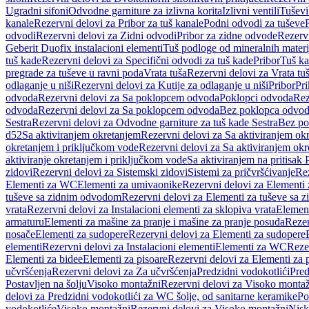
Ugradni sifoni
Odvodne garniture za izlivna korita
Izlivni ventili
Tuševi
kanale
Rezervni delovi za Pribor za tuš kanale
Podni odvodi za tuševe
odvodi
Rezervni delovi za Zidni odvodi
Pribor za zidne odvode
Rezervn
Geberit Duofix instalacioni elementi
Tuš podloge od mineralnih materi
tuš kade
Rezervni delovi za Specifični odvodi za tuš kade
Pribor
Tuš ka
pregrade za tuševe u ravni poda
Vrata tuša
Rezervni delovi za Vrata tu
odlaganje u niši
Rezervni delovi za Kutije za odlaganje u niši
Pribor
Pri
odvoda
Rezervni delovi za Sa poklopcem odvoda
Poklopci odvoda
Rez
odvoda
Rezervni delovi za Sa poklopcem odvoda
Bez poklopca odvo
Sestra
Rezervni delovi za Odvodne garniture za tuš kade Sestra
Bez po
d52
Sa aktiviranjem okretanjem
Rezervni delovi za Sa aktiviranjem ok
okretanjem i priključkom vode
Rezervni delovi za Sa aktiviranjem ok
aktiviranje okretanjem i priključkom vode
Sa aktiviranjem na pritisak
zidovi
Rezervni delovi za Sistemski zidovi
Sistemi za pričvršćivanje
Rez
Elementi za WC
Elementi za umivaonike
Rezervni delovi za Elementi
tuševe sa zidnim odvodom
Rezervni delovi za Elementi za tuševe sa
vrata
Rezervni delovi za Instalacioni elementi za sklopiva vrata
Element
armaturu
Elementi za mašine za pranje i mašine za pranje posuđa
Rezer
nosače
Elementi za sudopere
Rezervni delovi za Elementi za sudopere
elementi
Rezervni delovi za Instalacioni elementi
Elementi za WC
Reze
Elementi za bidee
Elementi za pisoare
Rezervni delovi za Elementi za 
učvršćenja
Rezervni delovi za Za učvršćenja
Predzidni vodokotlići
Pred
Postavljen na šolju
Visoko montažni
Rezervni delovi za Visoko monta
delovi za Predzidni vodokotlići za WC šolje, od sanitarne keramike
Po
vodokotliće
Visoko montažni
Rezervni delovi za Visoko montažni
Nisk