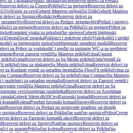
lovi za T-komadi
Prelazi, nerastavljivi
Rezervni delovi za Prelazi,
Rezervni delovi za Čepovi
Priključci za grejanje
Rezervni delovi za
e
Učvršćenja za cevi
Geberit Mapress ugljenični čelik
Geberit Mapress
i delovi za Spojnice
Redukcije
Rezervni delovi za
, nerastavljivi
Rezervni delovi za Prelazi, nerastavljivi
Prelazi i spojevi,
ključci za grejanje
Rezervni delovi za Priključci za grejanje
Pribor za
tivke
Kompleti vijaka za prirubničke spojeve
Geberit higijenski
ovi
Ograničavač protoka
Poklopci i pokrivne ploče
Vodokotlići i uređaj
otlići sa higijenskim ispiračem
Higijenski ugrađeni moduli
Rezervni
elovi za Pribor za vodokotlić i uređaj za ispiranje WC-a sa uređajem
sisteme
Ravni zaporni ventili
Sa Mapress priključcima
Ugaoni
 priključcima
Rezervni delovi za Sa Mepla priključcima
Ventili za
t priključcima za stiskanje
Sa Mepla priključcima
Rezervni delovi za
vi za Kuglasti ventili za ugradnu montažu
Sa FlowFit priključcima za
cima Compact
Rezervni delovi za Sa priključcima Compact
Sa Mapress
i i razdelnici za ugradnu montažu
Rezervni delovi za Zaporni ventili i
ovratni ventili
Sa Mapress priključcima
Rezervni delovi za Sa
Sistemske cevi
Asortiman razdelnika
Rezervni delovi za Asortiman
 zgrada
Geberit Silent-db20
Cevi
Fazonski komadi
Rezervni delovi za
i komadi
Kolena
Posebni fazonski komadi
Spojevi
Rezervni delovi za
ala
Rezervni delovi za Prelazi na proizvode izrađene od drugih
e spojnice
Rezervni delovi za Priključne natične spojnice
Pribor
Cevne
ervni delovi za Fazonski komadi
Lukovi
Rezervni delovi za
i
Rezervni delovi za Spojevi
Natične spojnice
Rezervni delovi za
učci za aparate
Priključna kolena
Rezervni delovi za Priključna