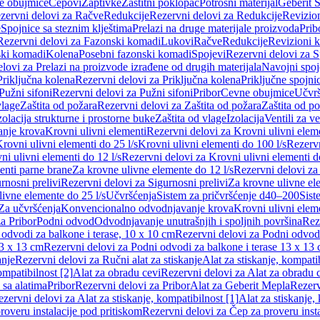
e obujmice
Čepovi
Zaptivke
Zaštitni poklopac
Potrošni materijal
Geberit S
zervni delovi za Račve
Redukcije
Rezervni delovi za Redukcije
Revizio
e
Spojnice sa steznim klještima
Prelazi na druge materijale proizvoda
Prib
Rezervni delovi za Fazonski komadi
Lukovi
Račve
Redukcije
Revizioni 
ski komadi
Kolena
Posebni fazonski komadi
Spojevi
Rezervni delovi za S
lovi za Prelazi na proizvode izrađene od drugih materijala
Navojni spoj
Priključna kolena
Rezervni delovi za Priključna kolena
Priključne spojni
Pužni sifoni
Rezervni delovi za Pužni sifoni
Pribor
Cevne obujmice
Učvrš
vlage
Zaštita od požara
Rezervni delovi za Zaštita od požara
Zaštita od p
zolacija strukturne i prostorne buke
Zaštita od vlage
Izolacija
Ventili za v
anje krova
Krovni ulivni elementi
Rezervni delovi za Krovni ulivni elem
rovni ulivni elementi do 25 l/s
Krovni ulivni elementi do 100 l/s
Rezervn
ni ulivni elementi do 12 l/s
Rezervni delovi za Krovni ulivni elementi do
enti parne brane
Za krovne ulivne elemente do 12 l/s
Rezervni delovi za
rnosni prelivi
Rezervni delovi za Sigurnosni prelivi
Za krovne ulivne el
ivne elemente do 25 l/s
Učvršćenja
Sistem za pričvršćenje d40–200
Sist
Za učvršćenja
Konvencionalno odvodnjavanje krova
Krovni ulivni elem
a Pribor
Podni odvod
Odvodnjavanje unutrašnjih i spoljnih površina
Rez
odvodi za balkone i terase, 10 x 10 cm
Rezervni delovi za Podni odvodi
13 x 13 cm
Rezervni delovi za Podni odvodi za balkone i terase 13 x 13
anje
Rezervni delovi za Ručni alat za stiskanje
Alat za stiskanje, kompatib
ompatibilnost [2]
Alat za obradu cevi
Rezervni delovi za Alat za obradu 
 sa alatima
Pribor
Rezervni delovi za Pribor
Alat za Geberit Mepla
Rezerv
zervni delovi za Alat za stiskanje, kompatibilnost [1]
Alat za stiskanje,
roveru instalacije pod pritiskom
Rezervni delovi za Čep za proveru insta