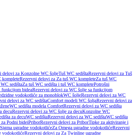
i delovi za Konzolne WC šolje
Tuš WC sedišta
Rezervni delovi za Tuš
 komplete
Rezervni delovi za Za tuš WC komplete
Za tuš WC
š WC sedišta
Za tuš WC sedišta i tuš WC komplete
Potrošni
 funkcijom bidea
Rezervni delovi za WC šolje sa funkcijom
redzidne vodokotliće za monoblok
WC šolje
Rezervni delovi za WC
vni delovi za WC sedišta
Comfort modeli WC šolja
Rezervni delovi za
užene
WC sedišta modela Comfort
Rezervni delovi za WC sedišta
a decu
Rezervni delovi za WC šolje za decu
Konzolne WC
dišta za decu
WC sedišta
Rezervni delovi za WC sedišta
WC sedišta
 za Podni bidei
Pribor
Rezervni delovi za Pribor
Tipke za aktiviranje i
 Sigma ugradne vodokotliće
Za Omega ugradne vodokotliće
Rezervni
 vodokotliće
Rezervni delovi za Za Twinline ugradne