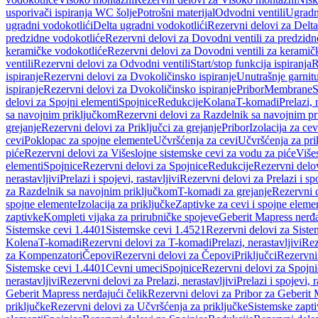
usporivači ispiranja WC šolje
Potrošni materijal
Odvodni ventili
Ugradn
ugradni vodokotlići
Delta ugradni vodokotlići
Rezervni delovi za Delta
predzidne vodokotliće
Rezervni delovi za Dovodni ventili za predzidn
keramičke vodokotliće
Rezervni delovi za Dovodni ventili za keramič
ventili
Rezervni delovi za Odvodni ventili
Start/stop funkcija ispiranja
R
ispiranje
Rezervni delovi za Dvokoličinsko ispiranje
Unutrašnje garnit
ispiranje
Rezervni delovi za Dvokoličinsko ispiranje
Pribor
Membrane
S
delovi za Spojni elementi
Spojnice
Redukcije
Kolana
T-komadi
Prelazi, 
sa navojnim priključkom
Rezervni delovi za Razdelnik sa navojnim p
grejanje
Rezervni delovi za Priključci za grejanje
Pribor
Izolacija za ce
cevi
Poklopac za spojne elemente
Učvršćenja za cevi
Učvršćenja za pri
piće
Rezervni delovi za Višeslojne sistemske cevi za vodu za piće
Više
elementi
Spojnice
Rezervni delovi za Spojnice
Redukcije
Rezervni delo
nerastavljivi
Prelazi i spojevi, rastavljivi
Rezervni delovi za Prelazi i spo
za Razdelnik sa navojnim priključkom
T-komadi za grejanje
Rezervni 
spojne elemente
Izolacija za priključke
Zaptivke za cevi i spojne eleme
zaptivke
Kompleti vijaka za prirubničke spojeve
Geberit Mapress nerđa
Sistemske cevi 1.4401
Sistemske cevi 1.4521
Rezervni delovi za Siste
Kolena
T-komadi
Rezervni delovi za T-komadi
Prelazi, nerastavljivi
Rez
za Kompenzatori
Čepovi
Rezervni delovi za Čepovi
Priključci
Rezervni 
Sistemske cevi 1.4401
Cevni umeci
Spojnice
Rezervni delovi za Spojni
nerastavljivi
Rezervni delovi za Prelazi, nerastavljivi
Prelazi i spojevi, r
Geberit Mapress nerđajući čelik
Rezervni delovi za Pribor za Geberit 
priključke
Rezervni delovi za Učvršćenja za priključke
Sistemske zapt