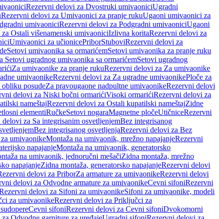
ivaonici
Rezervni delovi za Dvostruki umivaonici
Ugradni
u
Rezervni delovi za Umivaonici za pranje ruku
Ugaoni umivaonici za
dgradni umivaonici
Rezervni delovi za Podgradni umivaonici
Ugaoni
 za Ostali višenamenski umivaonici
Izlivna korita
Rezervni delovi za
ici
Umivaonici za učionice
Pribor
Stubovi
Rezervni delovi za
ade
Setovi umivaonika sa ormarićem
Setovi umivaonika za pranje ruku
za Setovi ugradnog umivaonika sa ormarićem
Setovi ugradnog
rići
Za umivaonike za pranje ruku
Rezervni delovi za Za umivaonike
radne umivaonike
Rezervni delovi za Za ugradne umivaonike
Ploče za
 obliku posude
Za pravougaone nadpultne umivaonike
Rezervni delovi
vni delovi za Niski bočni ormarići
Visoki ormarići
Rezervni delovi za
atilski nameštaj
Rezervni delovi za Ostali kupatilski nameštaj
Zidne
tlosni elementi
Ručke
Setovi nogara
Magnetne ploče
Utičnice
Rezervni
 delovi za Sa integrisanim osvetljenjem
Bez integrisanog
svetljenjem
Bez integrisanog osvetljenja
Rezervni delovi za Bez
 za umivaonike
Montaža na umivaonik, mrežno napajanje
Rezervni
terijsko napajanje
Montaža na umivaonik, generatorsko
ntaža na umivaonik, jednoručni mešači
Zidna montaža, mrežno
sko napajanje
Zidna montaža, generatorsko napajanje
Rezervni delovi
Rezervni delovi za Pribor
Za armature za umivaonike
Rezervni delovi
rvni delovi za Odvodne armature za umivaonike
Cevni sifoni
Rezervni
Rezervni delovi za Sifoni za umivaonike
Sifoni za umivaonike, modeli
učci za umivaonike
Rezervni delovi za Priključci za
 sudopere
Cevni sifoni
Rezervni delovi za Cevni sifoni
Dvokomorni
 za Odvodne garniture za uređaje
Ugradni sifoni
Rezervni delovi za