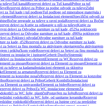
a tuševe
Tuš kanali
Rezervni delovi za Tuš kanali
Pribor za tuš
uševe
Rezervni delovi za Pribor za podne odvode za tuševe
Zidni
vi za Tuš kade i tuš podloge
Tuš podloge od mineralnog materijala i
i elementi
Rezervni delovi za Instalacioni elementi
Specifični odvodi za
abine
Bočne pregrade za tuševe u ravni poda
Rezervni delovi za Bočne
zervni delovi za Kutije za odlaganje u niši za tuševe
Kutije za
rvni delovi za Odvodne garniture za tuš kade, d52
Sa poklopcem
zervni delovi za Odvodne garniture za tuš kade, d90
Sa poklopcem
elovi za Poklopci odvoda
Odvodne garniture za tuš kade
ure za kade, d52
Rezervni delovi za Odvodne garniture za kade,
i za Setovi za finu montažu za aktiviranje okretanjem
Sa aktiviranjem
anjem i priključkom vode
Rezervni delovi za Setovi za finu montažu za
Sistemi za instalacije i ispiranje
Geberit Duofix
Sistemski
delovi za Instalacioni elementi
Elementi za WC
Rezervni delovi za
lementi za pisoare
Rezervni delovi za Elementi za pisoare
Elementi za
nti za tuševe sa kadama
Instalacioni elementi za sklopiva
ike
Elementi za armaturu
Rezervni delovi za Elementi za
lementi za konzolne nosače
Rezervni delovi za Elementi za konzolne
ibor
Rezervni delovi za Pribor
Geberit Kombifix
Instalacioni
 za Elementi za umivaonike
Elementi za bidee
Rezervni delovi za
ezervni delovi za Pribor
Za WC instalacione elemente
Za
dokotlići za WC šolje, plastični
Postavljen na šolju
Rezervni delovi za
redzidni vodokotlići za WC šolje, od sanitarne keramike
Rezervni
predzidne vodokotliće
Rezervni delovi za Ispirne cevi za predzidne
elovi za Priključci
Zaptivke
Manžetne
Spojni umeci, rozetni i