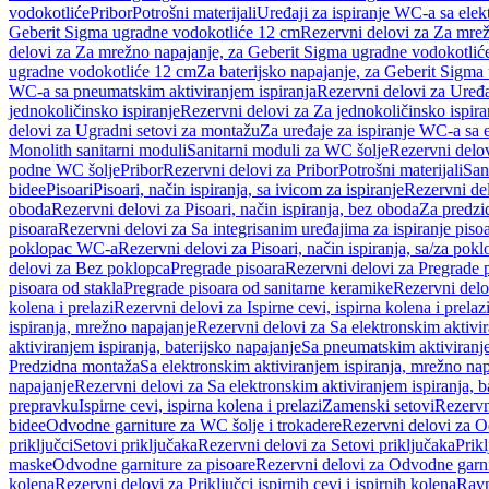
vodokotliće
Pribor
Potrošni materijali
Uređaji za ispiranje WC-a sa elek
Geberit Sigma ugradne vodokotliće 12 cm
Rezervni delovi za Za mre
delovi za Za mrežno napajanje, za Geberit Sigma ugradne vodokotlić
ugradne vodokotliće 12 cm
Za baterijsko napajanje, za Geberit Sigm
WC-a sa pneumatskim aktiviranjem ispiranja
Rezervni delovi za Uređa
jednokoličinsko ispiranje
Rezervni delovi za Za jednokoličinsko ispira
delovi za Ugradni setovi za montažu
Za uređaje za ispiranje WC-a sa e
Monolith sanitarni moduli
Sanitarni moduli za WC šolje
Rezervni delov
podne WC šolje
Pribor
Rezervni delovi za Pribor
Potrošni materijali
San
bidee
Pisoari
Pisoari, način ispiranja, sa ivicom za ispiranje
Rezervni del
oboda
Rezervni delovi za Pisoari, način ispiranja, bez oboda
Za predzid
pisoara
Rezervni delovi za Sa integrisanim uređajima za ispiranje piso
poklopac WC-a
Rezervni delovi za Pisoari, način ispiranja, sa/za po
delovi za Bez poklopca
Pregrade pisoara
Rezervni delovi za Pregrade 
pisoara od stakla
Pregrade pisoara od sanitarne keramike
Rezervni delo
kolena i prelazi
Rezervni delovi za Ispirne cevi, ispirna kolena i prelaz
ispiranja, mrežno napajanje
Rezervni delovi za Sa elektronskim aktivi
aktiviranjem ispiranja, baterijsko napajanje
Sa pneumatskim aktiviranje
Predzidna montaža
Sa elektronskim aktiviranjem ispiranja, mrežno na
napajanje
Rezervni delovi za Sa elektronskim aktiviranjem ispiranja, b
prepravku
Ispirne cevi, ispirna kolena i prelazi
Zamenski setovi
Rezervn
bidee
Odvodne garniture za WC šolje i trokadere
Rezervni delovi za O
priključci
Setovi priključaka
Rezervni delovi za Setovi priključaka
Prikl
maske
Odvodne garniture za pisoare
Rezervni delovi za Odvodne garni
kolena
Rezervni delovi za Priključci ispirnih cevi i ispirnih kolena
Ravn