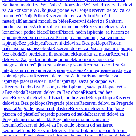
Sanitarni moduli za WC šolje
Za konzolne WC šolje
Rezervni delovi
za Za konzolne WC šolje
Za podne WC šolje
Rezervni delovi za Za
podne WC šolje
Pribor
Rezervni delovi za Pribor
Potrošni
materijali
Sanitarni moduli za bidee
Rezervni delovi za Sanitarni
moduli za bidee
Za konzolne i podne bidee
Rezervni delovi za Za
konzolne i podne bidee
Pisoari
Pisoari, način ispiranja, sa ivicom za
ispiranje
Rezervni delovi za Pisoari, način ispiranja, sa ivicom za
ispiranje
Bez poklopca
Rezervni delovi za Bez poklopca
Pisoari,
način ispiranja, bez oboda
Rezervni delovi za Pisoari, način ispiranja,
bez oboda
Za predzidnu ili ugradnu elektroniku za pisoar
Rezervni
delovi za Za predzidnu ili ugradnu elektroniku za pisoar
Sa
integrisanim uređajima za ispiranje pisoara
Rezervni delovi za Sa
integrisanim uređajima za ispiranje pisoara
Za integrisane uređaje za
ispiranje pisoara
Rezervni delovi za Za integrisane uređaje za
ispiranje pisoara
Pisoari, način ispiranja, sa/za poklopac WC-
a
Rezervni delovi za Pisoari, način ispiranja, sa/za poklopac WC-
a
Bez oboda
Rezervni delovi za Bez oboda
Pisoari, rad bez
vode
Rezervni delovi za Pisoari, rad bez vode
Bez poklopca
Rezervni
delovi za Bez poklopca
Pregrade pisoara
Rezervni delovi za Pregrade
pisoara
Pregrade pisoara od plastike
Rezervni delovi za Pregrade
pisoara od plastike
Pregrade pisoara od stakla
Rezervni delovi za
Pregrade pisoara od stakla
Pregrade pisoara od sanitarne
keramike
Rezervni delovi za Pregrade pisoara od sanitarne
keramike
Pribor
Rezervni delovi za Pribor
Poklopci pisoara
Sifoni i
pribor za sifone
Ispirne cevi, ispirna kolena i prelazi
Rezervni delovi