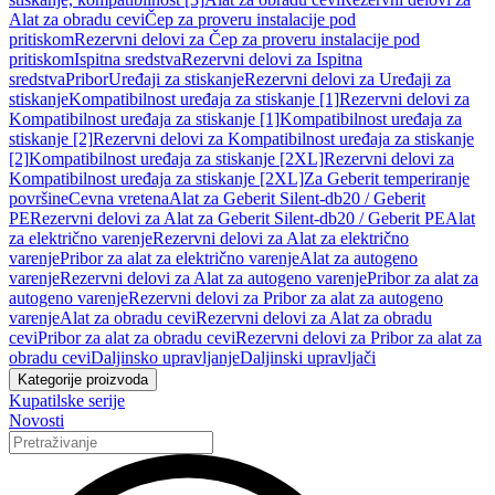
Alat za obradu cevi
Čep za proveru instalacije pod
pritiskom
Rezervni delovi za Čep za proveru instalacije pod
pritiskom
Ispitna sredstva
Rezervni delovi za Ispitna
sredstva
Pribor
Uređaji za stiskanje
Rezervni delovi za Uređaji za
stiskanje
Kompatibilnost uređaja za stiskanje [1]
Rezervni delovi za
Kompatibilnost uređaja za stiskanje [1]
Kompatibilnost uređaja za
stiskanje [2]
Rezervni delovi za Kompatibilnost uređaja za stiskanje
[2]
Kompatibilnost uređaja za stiskanje [2XL]
Rezervni delovi za
Kompatibilnost uređaja za stiskanje [2XL]
Za Geberit temperiranje
površine
Cevna vretena
Alat za Geberit Silent-db20 / Geberit
PE
Rezervni delovi za Alat za Geberit Silent-db20 / Geberit PE
Alat
za električno varenje
Rezervni delovi za Alat za električno
varenje
Pribor za alat za električno varenje
Alat za autogeno
varenje
Rezervni delovi za Alat za autogeno varenje
Pribor za alat za
autogeno varenje
Rezervni delovi za Pribor za alat za autogeno
varenje
Alat za obradu cevi
Rezervni delovi za Alat za obradu
cevi
Pribor za alat za obradu cevi
Rezervni delovi za Pribor za alat za
obradu cevi
Daljinsko upravljanje
Daljinski upravljači
Kategorije proizvoda
Kupatilske serije
Novosti