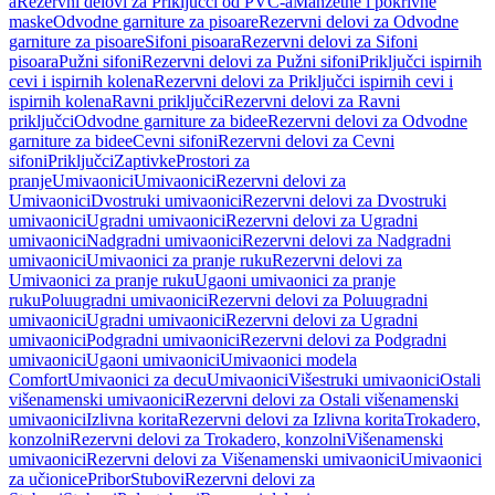
a
Rezervni delovi za Priključci od PVC-a
Manžetne i pokrivne
maske
Odvodne garniture za pisoare
Rezervni delovi za Odvodne
garniture za pisoare
Sifoni pisoara
Rezervni delovi za Sifoni
pisoara
Pužni sifoni
Rezervni delovi za Pužni sifoni
Priključci ispirnih
cevi i ispirnih kolena
Rezervni delovi za Priključci ispirnih cevi i
ispirnih kolena
Ravni priključci
Rezervni delovi za Ravni
priključci
Odvodne garniture za bidee
Rezervni delovi za Odvodne
garniture za bidee
Cevni sifoni
Rezervni delovi za Cevni
sifoni
Priključci
Zaptivke
Prostori za
pranje
Umivaonici
Umivaonici
Rezervni delovi za
Umivaonici
Dvostruki umivaonici
Rezervni delovi za Dvostruki
umivaonici
Ugradni umivaonici
Rezervni delovi za Ugradni
umivaonici
Nadgradni umivaonici
Rezervni delovi za Nadgradni
umivaonici
Umivaonici za pranje ruku
Rezervni delovi za
Umivaonici za pranje ruku
Ugaoni umivaonici za pranje
ruku
Poluugradni umivaonici
Rezervni delovi za Poluugradni
umivaonici
Ugradni umivaonici
Rezervni delovi za Ugradni
umivaonici
Podgradni umivaonici
Rezervni delovi za Podgradni
umivaonici
Ugaoni umivaonici
Umivaonici modela
Comfort
Umivaonici za decu
Umivaonici
Višestruki umivaonici
Ostali
višenamenski umivaonici
Rezervni delovi za Ostali višenamenski
umivaonici
Izlivna korita
Rezervni delovi za Izlivna korita
Trokadero,
konzolni
Rezervni delovi za Trokadero, konzolni
Višenamenski
umivaonici
Rezervni delovi za Višenamenski umivaonici
Umivaonici
za učionice
Pribor
Stubovi
Rezervni delovi za