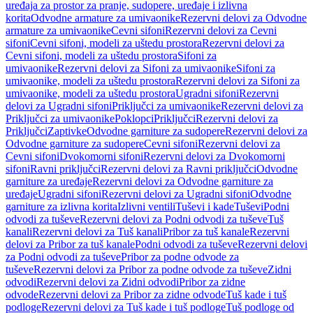
uređaja za prostor za pranje, sudopere, uređaje i izlivna
korita
Odvodne armature za umivaonike
Rezervni delovi za Odvodne
armature za umivaonike
Cevni sifoni
Rezervni delovi za Cevni
sifoni
Cevni sifoni, modeli za uštedu prostora
Rezervni delovi za
Cevni sifoni, modeli za uštedu prostora
Sifoni za
umivaonike
Rezervni delovi za Sifoni za umivaonike
Sifoni za
umivaonike, modeli za uštedu prostora
Rezervni delovi za Sifoni za
umivaonike, modeli za uštedu prostora
Ugradni sifoni
Rezervni
delovi za Ugradni sifoni
Priključci za umivaonike
Rezervni delovi za
Priključci za umivaonike
Poklopci
Priključci
Rezervni delovi za
Priključci
Zaptivke
Odvodne garniture za sudopere
Rezervni delovi za
Odvodne garniture za sudopere
Cevni sifoni
Rezervni delovi za
Cevni sifoni
Dvokomorni sifoni
Rezervni delovi za Dvokomorni
sifoni
Ravni priključci
Rezervni delovi za Ravni priključci
Odvodne
garniture za uređaje
Rezervni delovi za Odvodne garniture za
uređaje
Ugradni sifoni
Rezervni delovi za Ugradni sifoni
Odvodne
garniture za izlivna korita
Izlivni ventili
Tuševi i kade
Tuševi
Podni
odvodi za tuševe
Rezervni delovi za Podni odvodi za tuševe
Tuš
kanali
Rezervni delovi za Tuš kanali
Pribor za tuš kanale
Rezervni
delovi za Pribor za tuš kanale
Podni odvodi za tuševe
Rezervni delovi
za Podni odvodi za tuševe
Pribor za podne odvode za
tuševe
Rezervni delovi za Pribor za podne odvode za tuševe
Zidni
odvodi
Rezervni delovi za Zidni odvodi
Pribor za zidne
odvode
Rezervni delovi za Pribor za zidne odvode
Tuš kade i tuš
podloge
Rezervni delovi za Tuš kade i tuš podloge
Tuš podloge od