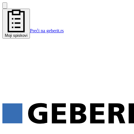
Preći na geberit.rs
Moji spiskovi