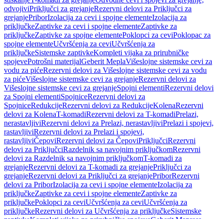
odvojivi
Priključci za grejanje
Rezervni delovi za Priključci za
grejanje
Pribor
Izolacija za cevi i spojne elemente
Izolacija za
priključke
Zaptivke za cevi i spojne elemente
Zaptivke za
priključke
Zaptivke za spojne elemente
Poklopci za cevi
Poklopac za
spojne elemente
Učvršćenja za cevi
Učvršćenja za
priključke
Sistemske zaptivke
Kompleti vijaka za prirubničke
spojeve
Potrošni materijal
Geberit Mepla
Višeslojne sistemske cevi za
vodu za piće
Rezervni delovi za Višeslojne sistemske cevi za vodu
za piće
Višeslojne sistemske cevi za grejanje
Rezervni delovi za
Višeslojne sistemske cevi za grejanje
Spojni elementi
Rezervni delovi
za Spojni elementi
Spojnice
Rezervni delovi za
Spojnice
Redukcije
Rezervni delovi za Redukcije
Kolena
Rezervni
delovi za Kolena
T-komadi
Rezervni delovi za T-komadi
Prelazi,
nerastavljivi
Rezervni delovi za Prelazi, nerastavljivi
Prelazi i spojevi,
rastavljivi
Rezervni delovi za Prelazi i spojevi,
rastavljivi
Čepovi
Rezervni delovi za Čepovi
Priključci
Rezervni
delovi za Priključci
Razdelnik sa navojnim priključkom
Rezervni
delovi za Razdelnik sa navojnim priključkom
T-komadi za
grejanje
Rezervni delovi za T-komadi za grejanje
Priključci za
grejanje
Rezervni delovi za Priključci za grejanje
Pribor
Rezervni
delovi za Pribor
Izolacija za cevi i spojne elemente
Izolacija za
priključke
Zaptivke za cevi i spojne elemente
Zaptivke za
priključke
Poklopci za cevi
Učvršćenja za cevi
Učvršćenja za
priključke
Rezervni delovi za Učvršćenja za priključke
Sistemske