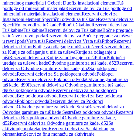
mineralnog materijala i Geberit Duofix instalacioni elementi
Tuš
podloge od mineralnih materijala
Rezervni delovi za Tuš podloge od
mineralnih materijala
Instalacioni elementi
Rezervni delovi za
Instalacioni elementi
Specifični odvodi za tuš kade
Rezervni delovi za
Specifični odvodi za tuš kade
Pribor
Tuš kabine
Rezervni delovi za
Tuš kabine
Tuš kabine
Rezervni delovi za Tuš kabine
Bočne pregrade
za tuševe u ravni poda
Rezervni delovi za Bočne pregrade za tuševe
u ravni poda
Vrata tuša
Rezervni delovi za Vrata tuša
Pribor
Rezervni
delovi za Pribor
Kutije za odlaganje u niši za tuševe
Rezervni delovi
za Kutije za odlaganje u niši za tuševe
Kutije za odlaganje u
niši
Rezervni delovi za Kutije za odlaganje u niši
Pribor
Priključci
uređaja za tuševe i kade
Odvodne garniture za tuš kade, d52
Rezervni
delovi za Odvodne garniture za tuš kade, d52
Sa poklopcem
odvoda
Rezervni delovi za Sa poklopcem odvoda
Poklopci
odvoda
Rezervni delovi za Poklopci odvoda
Odvodne garniture za
tuš kade, d90
Rezervni delovi za Odvodne garniture za tuš kade,
d90
Sa poklopcem odvoda
Rezervni delovi za Sa poklopcem
odvoda
Bez poklopca odvoda
Rezervni delovi za Bez poklopca
odvoda
Poklopci odvoda
Rezervni delovi za Poklopci
odvoda
Odvodne garniture za tuš kade Sestra
Rezervni delovi za
Odvodne garniture za tuš kade Sestra
Bez poklopca odvoda
Rezervni
delovi za Bez poklopca odvoda
Odvodne garniture za kade,
d52
Rezervni delovi za Odvodne garniture za kade, d52
Sa
aktiviranjem okretanjem
Rezervni delovi za Sa aktiviranjem
okretanjem
Setovi za finu montažu za aktiviranje