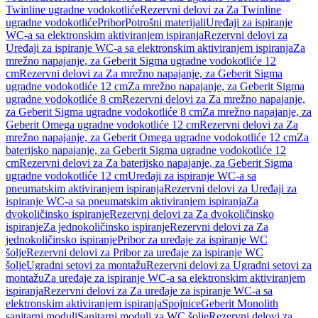
Twinline ugradne vodokotliće
Rezervni delovi za Za Twinline
ugradne vodokotliće
Pribor
Potrošni materijali
Uređaji za ispiranje
WC-a sa elektronskim aktiviranjem ispiranja
Rezervni delovi za
Uređaji za ispiranje WC-a sa elektronskim aktiviranjem ispiranja
Za
mrežno napajanje, za Geberit Sigma ugradne vodokotliće 12
cm
Rezervni delovi za Za mrežno napajanje, za Geberit Sigma
ugradne vodokotliće 12 cm
Za mrežno napajanje, za Geberit Sigma
ugradne vodokotliće 8 cm
Rezervni delovi za Za mrežno napajanje,
za Geberit Sigma ugradne vodokotliće 8 cm
Za mrežno napajanje, za
Geberit Omega ugradne vodokotliće 12 cm
Rezervni delovi za Za
mrežno napajanje, za Geberit Omega ugradne vodokotliće 12 cm
Za
baterijsko napajanje, za Geberit Sigma ugradne vodokotliće 12
cm
Rezervni delovi za Za baterijsko napajanje, za Geberit Sigma
ugradne vodokotliće 12 cm
Uređaji za ispiranje WC-a sa
pneumatskim aktiviranjem ispiranja
Rezervni delovi za Uređaji za
ispiranje WC-a sa pneumatskim aktiviranjem ispiranja
Za
dvokoličinsko ispiranje
Rezervni delovi za Za dvokoličinsko
ispiranje
Za jednokoličinsko ispiranje
Rezervni delovi za Za
jednokoličinsko ispiranje
Pribor za uređaje za ispiranje WC
šolje
Rezervni delovi za Pribor za uređaje za ispiranje WC
šolje
Ugradni setovi za montažu
Rezervni delovi za Ugradni setovi za
montažu
Za uređaje za ispiranje WC-a sa elektronskim aktiviranjem
ispiranja
Rezervni delovi za Za uređaje za ispiranje WC-a sa
elektronskim aktiviranjem ispiranja
Spojnice
Geberit Monolith
sanitarni moduli
Sanitarni moduli za WC šolje
Rezervni delovi za