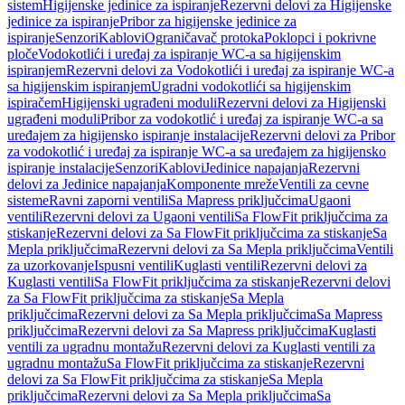
sistem
Higijenske jedinice za ispiranje
Rezervni delovi za Higijenske
jedinice za ispiranje
Pribor za higijenske jedinice za
ispiranje
Senzori
Kablovi
Ograničavač protoka
Poklopci i pokrivne
ploče
Vodokotlići i uređaj za ispiranje WC-a sa higijenskim
ispiranjem
Rezervni delovi za Vodokotlići i uređaj za ispiranje WC-a
sa higijenskim ispiranjem
Ugradni vodokotlići sa higijenskim
ispiračem
Higijenski ugrađeni moduli
Rezervni delovi za Higijenski
ugrađeni moduli
Pribor za vodokotlić i uređaj za ispiranje WC-a sa
uređajem za higijensko ispiranje instalacije
Rezervni delovi za Pribor
za vodokotlić i uređaj za ispiranje WC-a sa uređajem za higijensko
ispiranje instalacije
Senzori
Kablovi
Jedinice napajanja
Rezervni
delovi za Jedinice napajanja
Komponente mreže
Ventili za cevne
sisteme
Ravni zaporni ventili
Sa Mapress priključcima
Ugaoni
ventili
Rezervni delovi za Ugaoni ventili
Sa FlowFit priključcima za
stiskanje
Rezervni delovi za Sa FlowFit priključcima za stiskanje
Sa
Mepla priključcima
Rezervni delovi za Sa Mepla priključcima
Ventili
za uzorkovanje
Ispusni ventili
Kuglasti ventili
Rezervni delovi za
Kuglasti ventili
Sa FlowFit priključcima za stiskanje
Rezervni delovi
za Sa FlowFit priključcima za stiskanje
Sa Mepla
priključcima
Rezervni delovi za Sa Mepla priključcima
Sa Mapress
priključcima
Rezervni delovi za Sa Mapress priključcima
Kuglasti
ventili za ugradnu montažu
Rezervni delovi za Kuglasti ventili za
ugradnu montažu
Sa FlowFit priključcima za stiskanje
Rezervni
delovi za Sa FlowFit priključcima za stiskanje
Sa Mepla
priključcima
Rezervni delovi za Sa Mepla priključcima
Sa