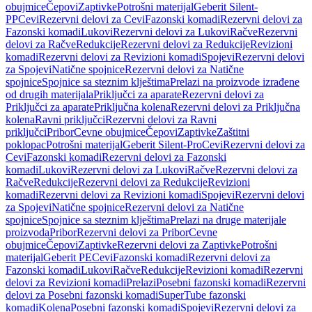
obujmice
Čepovi
Zaptivke
Potrošni materijal
Geberit Silent-
PP
Cevi
Rezervni delovi za Cevi
Fazonski komadi
Rezervni delovi za
Fazonski komadi
Lukovi
Rezervni delovi za Lukovi
Račve
Rezervni
delovi za Račve
Redukcije
Rezervni delovi za Redukcije
Revizioni
komadi
Rezervni delovi za Revizioni komadi
Spojevi
Rezervni delovi
za Spojevi
Natične spojnice
Rezervni delovi za Natične
spojnice
Spojnice sa steznim klještima
Prelazi na proizvode izrađene
od drugih materijala
Priključci za aparate
Rezervni delovi za
Priključci za aparate
Priključna kolena
Rezervni delovi za Priključna
kolena
Ravni priključci
Rezervni delovi za Ravni
priključci
Pribor
Cevne obujmice
Čepovi
Zaptivke
Zaštitni
poklopac
Potrošni materijal
Geberit Silent-Pro
Cevi
Rezervni delovi za
Cevi
Fazonski komadi
Rezervni delovi za Fazonski
komadi
Lukovi
Rezervni delovi za Lukovi
Račve
Rezervni delovi za
Račve
Redukcije
Rezervni delovi za Redukcije
Revizioni
komadi
Rezervni delovi za Revizioni komadi
Spojevi
Rezervni delovi
za Spojevi
Natične spojnice
Rezervni delovi za Natične
spojnice
Spojnice sa steznim klještima
Prelazi na druge materijale
proizvoda
Pribor
Rezervni delovi za Pribor
Cevne
obujmice
Čepovi
Zaptivke
Rezervni delovi za Zaptivke
Potrošni
materijal
Geberit PE
Cevi
Fazonski komadi
Rezervni delovi za
Fazonski komadi
Lukovi
Račve
Redukcije
Revizioni komadi
Rezervni
delovi za Revizioni komadi
Prelazi
Posebni fazonski komadi
Rezervni
delovi za Posebni fazonski komadi
SuperTube fazonski
komadi
Kolena
Posebni fazonski komadi
Spojevi
Rezervni delovi za