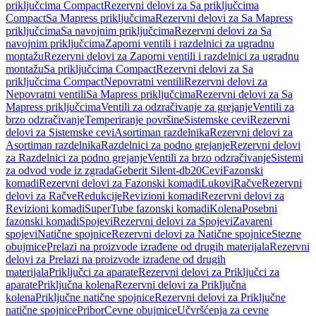
priključcima Compact
Rezervni delovi za Sa priključcima
Compact
Sa Mapress priključcima
Rezervni delovi za Sa Mapress
priključcima
Sa navojnim priključcima
Rezervni delovi za Sa
navojnim priključcima
Zaporni ventili i razdelnici za ugradnu
montažu
Rezervni delovi za Zaporni ventili i razdelnici za ugradnu
montažu
Sa priključcima Compact
Rezervni delovi za Sa
priključcima Compact
Nepovratni ventili
Rezervni delovi za
Nepovratni ventili
Sa Mapress priključcima
Rezervni delovi za Sa
Mapress priključcima
Ventili za odzračivanje za grejanje
Ventili za
brzo odzračivanje
Temperiranje površine
Sistemske cevi
Rezervni
delovi za Sistemske cevi
Asortiman razdelnika
Rezervni delovi za
Asortiman razdelnika
Razdelnici za podno grejanje
Rezervni delovi
za Razdelnici za podno grejanje
Ventili za brzo odzračivanje
Sistemi
za odvod vode iz zgrada
Geberit Silent-db20
Cevi
Fazonski
komadi
Rezervni delovi za Fazonski komadi
Lukovi
Račve
Rezervni
delovi za Račve
Redukcije
Revizioni komadi
Rezervni delovi za
Revizioni komadi
SuperTube fazonski komadi
Kolena
Posebni
fazonski komadi
Spojevi
Rezervni delovi za Spojevi
Zavareni
spojevi
Natične spojnice
Rezervni delovi za Natične spojnice
Stezne
obujmice
Prelazi na proizvode izrađene od drugih materijala
Rezervni
delovi za Prelazi na proizvode izrađene od drugih
materijala
Priključci za aparate
Rezervni delovi za Priključci za
aparate
Priključna kolena
Rezervni delovi za Priključna
kolena
Priključne natične spojnice
Rezervni delovi za Priključne
natične spojnice
Pribor
Cevne obujmice
Učvršćenja za cevne