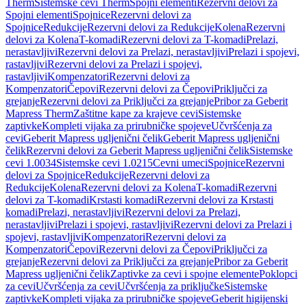
Therm
Sistemske cevi Therm
Spojni elementi
Rezervni delovi za
Spojni elementi
Spojnice
Rezervni delovi za
Spojnice
Redukcije
Rezervni delovi za Redukcije
Kolena
Rezervni
delovi za Kolena
T-komadi
Rezervni delovi za T-komadi
Prelazi,
nerastavljivi
Rezervni delovi za Prelazi, nerastavljivi
Prelazi i spojevi,
rastavljivi
Rezervni delovi za Prelazi i spojevi,
rastavljivi
Kompenzatori
Rezervni delovi za
Kompenzatori
Čepovi
Rezervni delovi za Čepovi
Priključci za
grejanje
Rezervni delovi za Priključci za grejanje
Pribor za Geberit
Mapress Therm
Zaštitne kape za krajeve cevi
Sistemske
zaptivke
Kompleti vijaka za prirubničke spojeve
Učvršćenja za
cevi
Geberit Mapress ugljenični čelik
Geberit Mapress ugljenični
čelik
Rezervni delovi za Geberit Mapress ugljenični čelik
Sistemske
cevi 1.0034
Sistemske cevi 1.0215
Cevni umeci
Spojnice
Rezervni
delovi za Spojnice
Redukcije
Rezervni delovi za
Redukcije
Kolena
Rezervni delovi za Kolena
T-komadi
Rezervni
delovi za T-komadi
Krstasti komadi
Rezervni delovi za Krstasti
komadi
Prelazi, nerastavljivi
Rezervni delovi za Prelazi,
nerastavljivi
Prelazi i spojevi, rastavljivi
Rezervni delovi za Prelazi i
spojevi, rastavljivi
Kompenzatori
Rezervni delovi za
Kompenzatori
Čepovi
Rezervni delovi za Čepovi
Priključci za
grejanje
Rezervni delovi za Priključci za grejanje
Pribor za Geberit
Mapress ugljenični čelik
Zaptivke za cevi i spojne elemente
Poklopci
za cevi
Učvršćenja za cevi
Učvršćenja za priključke
Sistemske
zaptivke
Kompleti vijaka za prirubničke spojeve
Geberit higijenski