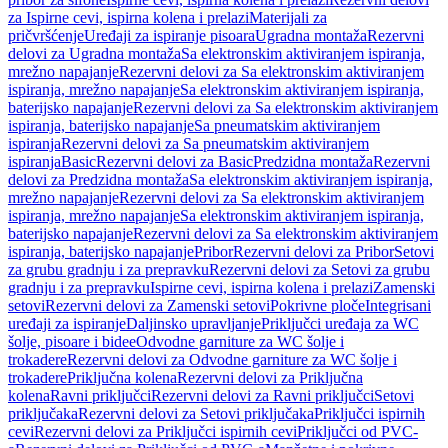
za Ispirne cevi, ispirna kolena i prelazi
Materijali za
pričvršćenje
Uređaji za ispiranje pisoara
Ugradna montaža
Rezervni
delovi za Ugradna montaža
Sa elektronskim aktiviranjem ispiranja,
mrežno napajanje
Rezervni delovi za Sa elektronskim aktiviranjem
ispiranja, mrežno napajanje
Sa elektronskim aktiviranjem ispiranja,
baterijsko napajanje
Rezervni delovi za Sa elektronskim aktiviranjem
ispiranja, baterijsko napajanje
Sa pneumatskim aktiviranjem
ispiranja
Rezervni delovi za Sa pneumatskim aktiviranjem
ispiranja
Basic
Rezervni delovi za Basic
Predzidna montaža
Rezervni
delovi za Predzidna montaža
Sa elektronskim aktiviranjem ispiranja,
mrežno napajanje
Rezervni delovi za Sa elektronskim aktiviranjem
ispiranja, mrežno napajanje
Sa elektronskim aktiviranjem ispiranja,
baterijsko napajanje
Rezervni delovi za Sa elektronskim aktiviranjem
ispiranja, baterijsko napajanje
Pribor
Rezervni delovi za Pribor
Setovi
za grubu gradnju i za prepravku
Rezervni delovi za Setovi za grubu
gradnju i za prepravku
Ispirne cevi, ispirna kolena i prelazi
Zamenski
setovi
Rezervni delovi za Zamenski setovi
Pokrivne ploče
Integrisani
uređaji za ispiranje
Daljinsko upravljanje
Priključci uređaja za WC
šolje, pisoare i bidee
Odvodne garniture za WC šolje i
trokadere
Rezervni delovi za Odvodne garniture za WC šolje i
trokadere
Priključna kolena
Rezervni delovi za Priključna
kolena
Ravni priključci
Rezervni delovi za Ravni priključci
Setovi
priključaka
Rezervni delovi za Setovi priključaka
Priključci ispirnih
cevi
Rezervni delovi za Priključci ispirnih cevi
Priključci od PVC-