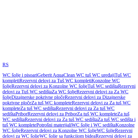
RS
WC šolje i pisoari
Geberit AquaClean WC tuš WC uređaji
Tuš WC
kompleti
Rezervni delovi za Tuš WC kompleti
Konzolne WC
šolje
Rezervni delovi za Konzolne WC šolje
Tuš WC sedišta
Rezervni
delovi za Tuš WC sedišta
Za WC šolje
Rezervni delovi za Za WC
šolje
Dizajnerske pokrivne ploče
Rezervni delovi za Dizajnerske
pokrivne ploče
Za tuš WC komplete
Rezervni delovi za Za tuš WC
komplete
Za tuš WC sedišta
Rezervni delovi za Za tuš WC
sedišta
Pribor
Rezervni delovi za Pribor
Za tuš WC komplete
Za tuš
WC sedišta
Rezervni delovi za Za tuš WC sedišta
Za tuš WC sedišta i
tuš WC komplete
Potrošni materijali
WC šolje i WC sedišta
Konzolne
WC šolje
Rezervni delovi za Konzolne WC šolje
WC šolje
Rezervni
delovi za WC šolje
WC šolje sa funkcijom bidea
Rezervni delovi za