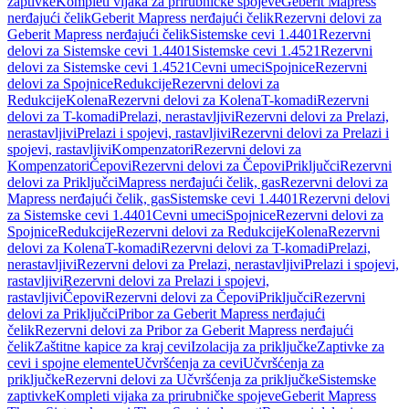
zaptivke
Kompleti vijaka za prirubničke spojeve
Geberit Mapress
nerđajući čelik
Geberit Mapress nerđajući čelik
Rezervni delovi za
Geberit Mapress nerđajući čelik
Sistemske cevi 1.4401
Rezervni
delovi za Sistemske cevi 1.4401
Sistemske cevi 1.4521
Rezervni
delovi za Sistemske cevi 1.4521
Cevni umeci
Spojnice
Rezervni
delovi za Spojnice
Redukcije
Rezervni delovi za
Redukcije
Kolena
Rezervni delovi za Kolena
T-komadi
Rezervni
delovi za T-komadi
Prelazi, nerastavljivi
Rezervni delovi za Prelazi,
nerastavljivi
Prelazi i spojevi, rastavljivi
Rezervni delovi za Prelazi i
spojevi, rastavljivi
Kompenzatori
Rezervni delovi za
Kompenzatori
Čepovi
Rezervni delovi za Čepovi
Priključci
Rezervni
delovi za Priključci
Mapress nerđajući čelik, gas
Rezervni delovi za
Mapress nerđajući čelik, gas
Sistemske cevi 1.4401
Rezervni delovi
za Sistemske cevi 1.4401
Cevni umeci
Spojnice
Rezervni delovi za
Spojnice
Redukcije
Rezervni delovi za Redukcije
Kolena
Rezervni
delovi za Kolena
T-komadi
Rezervni delovi za T-komadi
Prelazi,
nerastavljivi
Rezervni delovi za Prelazi, nerastavljivi
Prelazi i spojevi,
rastavljivi
Rezervni delovi za Prelazi i spojevi,
rastavljivi
Čepovi
Rezervni delovi za Čepovi
Priključci
Rezervni
delovi za Priključci
Pribor za Geberit Mapress nerđajući
čelik
Rezervni delovi za Pribor za Geberit Mapress nerđajući
čelik
Zaštitne kapice za kraj cevi
Izolacija za priključke
Zaptivke za
cevi i spojne elemente
Učvršćenja za cevi
Učvršćenja za
priključke
Rezervni delovi za Učvršćenja za priključke
Sistemske
zaptivke
Kompleti vijaka za prirubničke spojeve
Geberit Mapress