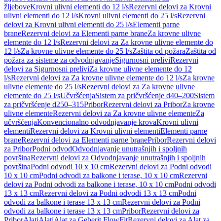
žljebove
Krovni ulivni elementi do 12 l/s
Rezervni delovi za Krovni
ulivni elementi do 12 l/s
Krovni ulivni elementi do 25 l/s
Rezervni
delovi za Krovni ulivni elementi do 25 l/s
Elementi parne
brane
Rezervni delovi za Elementi parne brane
Za krovne ulivne
elemente do 12 l/s
Rezervni delovi za Za krovne ulivne elemente do
12 l/s
Za krovne ulivne elemente do 25 l/s
Zaštita od požara
Zaštita od
požara za sisteme za odvodnjavanje
Sigurnosni prelivi
Rezervni
delovi za Sigurnosni prelivi
Za krovne ulivne elemente do 12
l/s
Rezervni delovi za Za krovne ulivne elemente do 12 l/s
Za krovne
ulivne elemente do 25 l/s
Rezervni delovi za Za krovne ulivne
elemente do 25 l/s
Učvršćenja
Sistem za pričvršćenje d40–200
Sistem
za pričvršćenje d250–315
Pribor
Rezervni delovi za Pribor
Za krovne
ulivne elemente
Rezervni delovi za Za krovne ulivne elemente
Za
učvršćenja
Konvencionalno odvodnjavanje krova
Krovni ulivni
elementi
Rezervni delovi za Krovni ulivni elementi
Elementi parne
brane
Rezervni delovi za Elementi parne brane
Pribor
Rezervni delovi
za Pribor
Podni odvod
Odvodnjavanje unutrašnjih i spoljnih
površina
Rezervni delovi za Odvodnjavanje unutrašnjih i spoljnih
površina
Podni odvodi 10 x 10 cm
Rezervni delovi za Podni odvodi
10 x 10 cm
Podni odvodi za balkone i terase, 10 x 10 cm
Rezervni
delovi za Podni odvodi za balkone i terase, 10 x 10 cm
Podni odvodi
13 x 13 cm
Rezervni delovi za Podni odvodi 13 x 13 cm
Podni
odvodi za balkone i terase 13 x 13 cm
Rezervni delovi za Podni
odvodi za balkone i terase 13 x 13 cm
Pribor
Rezervni delovi za
Pribor
Alati
Alati
Alat za Geberit FlowFit
Rezervni delovi za Alat za