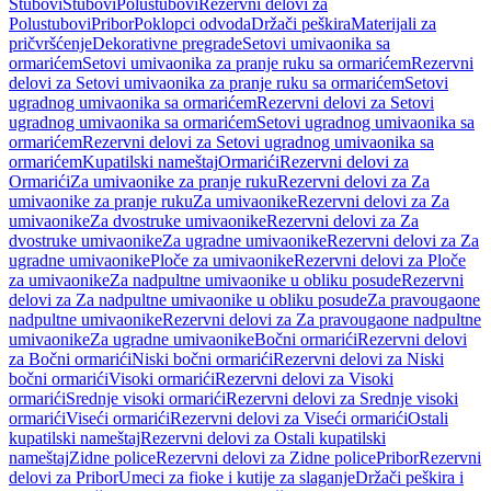
Stubovi
Stubovi
Polustubovi
Rezervni delovi za
Polustubovi
Pribor
Poklopci odvoda
Držači peškira
Materijali za
pričvršćenje
Dekorativne pregrade
Setovi umivaonika sa
ormarićem
Setovi umivaonika za pranje ruku sa ormarićem
Rezervni
delovi za Setovi umivaonika za pranje ruku sa ormarićem
Setovi
ugradnog umivaonika sa ormarićem
Rezervni delovi za Setovi
ugradnog umivaonika sa ormarićem
Setovi ugradnog umivaonika sa
ormarićem
Rezervni delovi za Setovi ugradnog umivaonika sa
ormarićem
Kupatilski nameštaj
Ormarići
Rezervni delovi za
Ormarići
Za umivaonike za pranje ruku
Rezervni delovi za Za
umivaonike za pranje ruku
Za umivaonike
Rezervni delovi za Za
umivaonike
Za dvostruke umivaonike
Rezervni delovi za Za
dvostruke umivaonike
Za ugradne umivaonike
Rezervni delovi za Za
ugradne umivaonike
Ploče za umivaonike
Rezervni delovi za Ploče
za umivaonike
Za nadpultne umivaonike u obliku posude
Rezervni
delovi za Za nadpultne umivaonike u obliku posude
Za pravougaone
nadpultne umivaonike
Rezervni delovi za Za pravougaone nadpultne
umivaonike
Za ugradne umivaonike
Bočni ormarići
Rezervni delovi
za Bočni ormarići
Niski bočni ormarići
Rezervni delovi za Niski
bočni ormarići
Visoki ormarići
Rezervni delovi za Visoki
ormarići
Srednje visoki ormarići
Rezervni delovi za Srednje visoki
ormarići
Viseći ormarići
Rezervni delovi za Viseći ormarići
Ostali
kupatilski nameštaj
Rezervni delovi za Ostali kupatilski
nameštaj
Zidne police
Rezervni delovi za Zidne police
Pribor
Rezervni
delovi za Pribor
Umeci za fioke i kutije za slaganje
Držači peškira i