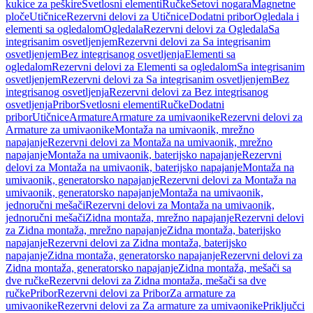
kukice za peškire
Svetlosni elementi
Ručke
Setovi nogara
Magnetne
ploče
Utičnice
Rezervni delovi za Utičnice
Dodatni pribor
Ogledala i
elementi sa ogledalom
Ogledala
Rezervni delovi za Ogledala
Sa
integrisanim osvetljenjem
Rezervni delovi za Sa integrisanim
osvetljenjem
Bez integrisanog osvetljenja
Elementi sa
ogledalom
Rezervni delovi za Elementi sa ogledalom
Sa integrisanim
osvetljenjem
Rezervni delovi za Sa integrisanim osvetljenjem
Bez
integrisanog osvetljenja
Rezervni delovi za Bez integrisanog
osvetljenja
Pribor
Svetlosni elementi
Ručke
Dodatni
pribor
Utičnice
Armature
Armature za umivaonike
Rezervni delovi za
Armature za umivaonike
Montaža na umivaonik, mrežno
napajanje
Rezervni delovi za Montaža na umivaonik, mrežno
napajanje
Montaža na umivaonik, baterijsko napajanje
Rezervni
delovi za Montaža na umivaonik, baterijsko napajanje
Montaža na
umivaonik, generatorsko napajanje
Rezervni delovi za Montaža na
umivaonik, generatorsko napajanje
Montaža na umivaonik,
jednoručni mešači
Rezervni delovi za Montaža na umivaonik,
jednoručni mešači
Zidna montaža, mrežno napajanje
Rezervni delovi
za Zidna montaža, mrežno napajanje
Zidna montaža, baterijsko
napajanje
Rezervni delovi za Zidna montaža, baterijsko
napajanje
Zidna montaža, generatorsko napajanje
Rezervni delovi za
Zidna montaža, generatorsko napajanje
Zidna montaža, mešači sa
dve ručke
Rezervni delovi za Zidna montaža, mešači sa dve
ručke
Pribor
Rezervni delovi za Pribor
Za armature za
umivaonike
Rezervni delovi za Za armature za umivaonike
Priključci