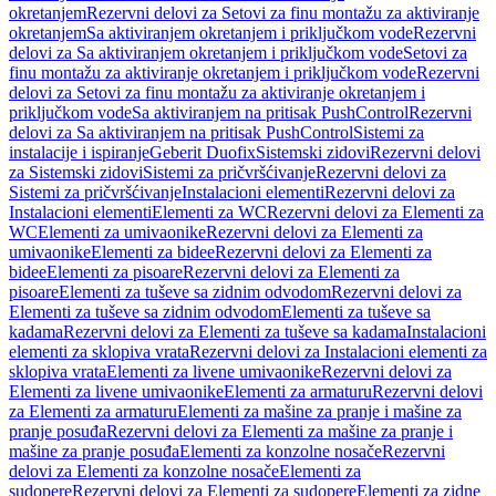
okretanjem
Rezervni delovi za Setovi za finu montažu za aktiviranje
okretanjem
Sa aktiviranjem okretanjem i priključkom vode
Rezervni
delovi za Sa aktiviranjem okretanjem i priključkom vode
Setovi za
finu montažu za aktiviranje okretanjem i priključkom vode
Rezervni
delovi za Setovi za finu montažu za aktiviranje okretanjem i
priključkom vode
Sa aktiviranjem na pritisak PushControl
Rezervni
delovi za Sa aktiviranjem na pritisak PushControl
Sistemi za
instalacije i ispiranje
Geberit Duofix
Sistemski zidovi
Rezervni delovi
za Sistemski zidovi
Sistemi za pričvršćivanje
Rezervni delovi za
Sistemi za pričvršćivanje
Instalacioni elementi
Rezervni delovi za
Instalacioni elementi
Elementi za WC
Rezervni delovi za Elementi za
WC
Elementi za umivaonike
Rezervni delovi za Elementi za
umivaonike
Elementi za bidee
Rezervni delovi za Elementi za
bidee
Elementi za pisoare
Rezervni delovi za Elementi za
pisoare
Elementi za tuševe sa zidnim odvodom
Rezervni delovi za
Elementi za tuševe sa zidnim odvodom
Elementi za tuševe sa
kadama
Rezervni delovi za Elementi za tuševe sa kadama
Instalacioni
elementi za sklopiva vrata
Rezervni delovi za Instalacioni elementi za
sklopiva vrata
Elementi za livene umivaonike
Rezervni delovi za
Elementi za livene umivaonike
Elementi za armaturu
Rezervni delovi
za Elementi za armaturu
Elementi za mašine za pranje i mašine za
pranje posuđa
Rezervni delovi za Elementi za mašine za pranje i
mašine za pranje posuđa
Elementi za konzolne nosače
Rezervni
delovi za Elementi za konzolne nosače
Elementi za
sudopere
Rezervni delovi za Elementi za sudopere
Elementi za zidne