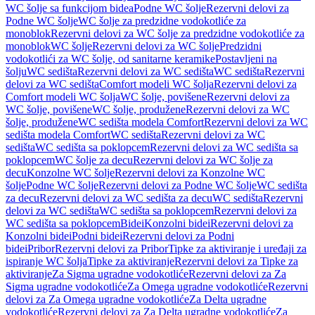
WC šolje sa funkcijom bidea
Podne WC šolje
Rezervni delovi za
Podne WC šolje
WC šolje za predzidne vodokotliće za
monoblok
Rezervni delovi za WC šolje za predzidne vodokotliće za
monoblok
WC šolje
Rezervni delovi za WC šolje
Predzidni
vodokotlići za WC šolje, od sanitarne keramike
Postavljeni na
šolju
WC sedišta
Rezervni delovi za WC sedišta
WC sedišta
Rezervni
delovi za WC sedišta
Comfort modeli WC šolja
Rezervni delovi za
Comfort modeli WC šolja
WC šolje, povišene
Rezervni delovi za
WC šolje, povišene
WC šolje, produžene
Rezervni delovi za WC
šolje, produžene
WC sedišta modela Comfort
Rezervni delovi za WC
sedišta modela Comfort
WC sedišta
Rezervni delovi za WC
sedišta
WC sedišta sa poklopcem
Rezervni delovi za WC sedišta sa
poklopcem
WC šolje za decu
Rezervni delovi za WC šolje za
decu
Konzolne WC šolje
Rezervni delovi za Konzolne WC
šolje
Podne WC šolje
Rezervni delovi za Podne WC šolje
WC sedišta
za decu
Rezervni delovi za WC sedišta za decu
WC sedišta
Rezervni
delovi za WC sedišta
WC sedišta sa poklopcem
Rezervni delovi za
WC sedišta sa poklopcem
Bidei
Konzolni bidei
Rezervni delovi za
Konzolni bidei
Podni bidei
Rezervni delovi za Podni
bidei
Pribor
Rezervni delovi za Pribor
Tipke za aktiviranje i uređaji za
ispiranje WC šolja
Tipke za aktiviranje
Rezervni delovi za Tipke za
aktiviranje
Za Sigma ugradne vodokotliće
Rezervni delovi za Za
Sigma ugradne vodokotliće
Za Omega ugradne vodokotliće
Rezervni
delovi za Za Omega ugradne vodokotliće
Za Delta ugradne
vodokotliće
Rezervni delovi za Za Delta ugradne vodokotliće
Za