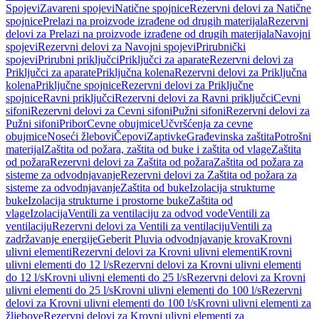
Spojevi
Zavareni spojevi
Natične spojnice
Rezervni delovi za Natične
spojnice
Prelazi na proizvode izrađene od drugih materijala
Rezervni
delovi za Prelazi na proizvode izrađene od drugih materijala
Navojni
spojevi
Rezervni delovi za Navojni spojevi
Prirubnički
spojevi
Prirubni priključci
Priključci za aparate
Rezervni delovi za
Priključci za aparate
Priključna kolena
Rezervni delovi za Priključna
kolena
Priključne spojnice
Rezervni delovi za Priključne
spojnice
Ravni priključci
Rezervni delovi za Ravni priključci
Cevni
sifoni
Rezervni delovi za Cevni sifoni
Pužni sifoni
Rezervni delovi za
Pužni sifoni
Pribor
Cevne obujmice
Učvršćenja za cevne
obujmice
Noseći žlebovi
Čepovi
Zaptivke
Građevinska zaštita
Potrošni
materijal
Zaštita od požara, zaštita od buke i zaštita od vlage
Zaštita
od požara
Rezervni delovi za Zaštita od požara
Zaštita od požara za
sisteme za odvodnjavanje
Rezervni delovi za Zaštita od požara za
sisteme za odvodnjavanje
Zaštita od buke
Izolacija strukturne
buke
Izolacija strukturne i prostorne buke
Zaštita od
vlage
Izolacija
Ventili za ventilaciju za odvod vode
Ventili za
ventilaciju
Rezervni delovi za Ventili za ventilaciju
Ventili za
zadržavanje energije
Geberit Pluvia odvodnjavanje krova
Krovni
ulivni elementi
Rezervni delovi za Krovni ulivni elementi
Krovni
ulivni elementi do 12 l/s
Rezervni delovi za Krovni ulivni elementi
do 12 l/s
Krovni ulivni elementi do 25 l/s
Rezervni delovi za Krovni
ulivni elementi do 25 l/s
Krovni ulivni elementi do 100 l/s
Rezervni
delovi za Krovni ulivni elementi do 100 l/s
Krovni ulivni elementi za
žljebove
Rezervni delovi za Krovni ulivni elementi za