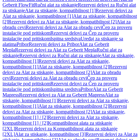
Geberit FlowFit
Ručni alat za stiskanje
Rezervni delovi za Ručni alat
za stiskanje
Alat za stiskanje, kompatibilnost [1]
Rezervni delovi za
Alat za stiskanje, kompatibilnost [1]
Alat za stiskanje, kompatibilnost
[2]
Rezervni delovi za Alat za stiskanje, kompatibilnost [2]
Alat za
obradu cevi
Rezervni delovi za Alat za obradu cevi
Čep za proveru
instalacije pod pritiskom
Rezervni delovi za Čep za proveru
instalacije pod pritiskom
Ispitna sredstva
Uređaj za stiskanje sa
alatima
Pribor
Rezervni delovi za Pribor
Alat za Geberit
Mepla
Rezervni delovi za Alat za Geberit Mepla
Ručni alat za
stiskanje
Rezervni delovi za Ručni alat za stiskanje
Alat za stiskanje,
kompatibilnost [1]
Rezervni delovi za Alat za stiskanje,
kompatibilnost [1]
Alat za stiskanje, kompatibilnost [2]
Rezervni
delovi za Alat za stiskanje, kompatibilnost [2]
Alat za obradu
cevi
Rezervni delovi za Alat za obradu cevi
Čep za proveru
instalacije pod pritiskom
Rezervni delovi za Čep za proveru
instalacije pod pritiskom
Ispitna sredstva
Pribor
Alat za Geberit
Mapress
Rezervni delovi za Alat za Geberit Mapress
Alat za
stiskanje, kompatibilnost [1]
Rezervni delovi za Alat za stiskanje,
kompatibilnost [1]
Alat za stiskanje, kompatibilnost [2]
Rezervni
delovi za Alat za stiskanje, kompatibilnost [2]
Alat za stiskanje,
kompatibilnost [1] / [2]
Rezervni delovi za Alat za stiskanje,
kompatibilnost [1] / [2]
Kompatibilnost alata za stiskanje
[2XL]
Rezervni delovi za Kompatibilnost alata za stiskanje
[2XL]
Alat za stiskanje, kompatibilnost [3]
Rezervni delovi za Alat za
stiskanje, kompatibilnost [3]
Alat za obradu cevi
Rezervni delovi za