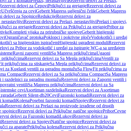
lovi za T-komadi
Prelazi, nerastavljivi
Rezervni delovi za Prelazi,
Rezervni delovi za Čepovi
Priključci za grejanje
Rezervni delovi za
e
Učvršćenja za cevi
Geberit Mapress ugljenični čelik
Geberit Mapress
i delovi za Spojnice
Redukcije
Rezervni delovi za
, nerastavljivi
Rezervni delovi za Prelazi, nerastavljivi
Prelazi i spojevi,
ključci za grejanje
Rezervni delovi za Priključci za grejanje
Pribor za
tivke
Kompleti vijaka za prirubničke spojeve
Geberit higijenski
ovi
Ograničavač protoka
Poklopci i pokrivne ploče
Vodokotlići i uređaj
otlići sa higijenskim ispiračem
Higijenski ugrađeni moduli
Rezervni
elovi za Pribor za vodokotlić i uređaj za ispiranje WC-a sa uređajem
sisteme
Ravni zaporni ventili
Sa Mapress priključcima
Ugaoni
 priključcima
Rezervni delovi za Sa Mepla priključcima
Ventili za
t priključcima za stiskanje
Sa Mepla priključcima
Rezervni delovi za
vi za Kuglasti ventili za ugradnu montažu
Sa FlowFit priključcima za
cima Compact
Rezervni delovi za Sa priključcima Compact
Sa Mapress
i i razdelnici za ugradnu montažu
Rezervni delovi za Zaporni ventili i
ovratni ventili
Sa Mapress priključcima
Rezervni delovi za Sa
Sistemske cevi
Asortiman razdelnika
Rezervni delovi za Asortiman
 zgrada
Geberit Silent-db20
Cevi
Fazonski komadi
Rezervni delovi za
i komadi
Kolena
Posebni fazonski komadi
Spojevi
Rezervni delovi za
ala
Rezervni delovi za Prelazi na proizvode izrađene od drugih
e spojnice
Rezervni delovi za Priključne natične spojnice
Pribor
Cevne
ervni delovi za Fazonski komadi
Lukovi
Rezervni delovi za
i
Rezervni delovi za Spojevi
Natične spojnice
Rezervni delovi za
učci za aparate
Priključna kolena
Rezervni delovi za Priključna