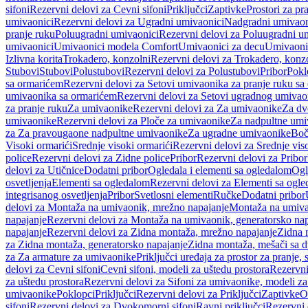
sifoni
Rezervni delovi za Cevni sifoni
Priključci
Zaptivke
Prostori za pr
umivaonici
Rezervni delovi za Ugradni umivaonici
Nadgradni umivaon
pranje ruku
Poluugradni umivaonici
Rezervni delovi za Poluugradni u
umivaonici
Umivaonici modela Comfort
Umivaonici za decu
Umivaoni
Izlivna korita
Trokadero, konzolni
Rezervni delovi za Trokadero, konz
Stubovi
Stubovi
Polustubovi
Rezervni delovi za Polustubovi
Pribor
Pokl
sa ormarićem
Rezervni delovi za Setovi umivaonika za pranje ruku s
umivaonika sa ormarićem
Rezervni delovi za Setovi ugradnog umivao
za pranje ruku
Za umivaonike
Rezervni delovi za Za umivaonike
Za dv
umivaonike
Rezervni delovi za Ploče za umivaonike
Za nadpultne umi
za Za pravougaone nadpultne umivaonike
Za ugradne umivaonike
Boč
Visoki ormarići
Srednje visoki ormarići
Rezervni delovi za Srednje vis
police
Rezervni delovi za Zidne police
Pribor
Rezervni delovi za Pribor
delovi za Utičnice
Dodatni pribor
Ogledala i elementi sa ogledalom
Ogl
osvetljenja
Elementi sa ogledalom
Rezervni delovi za Elementi sa ogl
integrisanog osvetljenja
Pribor
Svetlosni elementi
Ručke
Dodatni pribor
delovi za Montaža na umivaonik, mrežno napajanje
Montaža na umivao
napajanje
Rezervni delovi za Montaža na umivaonik, generatorsko nap
napajanje
Rezervni delovi za Zidna montaža, mrežno napajanje
Zidna 
za Zidna montaža, generatorsko napajanje
Zidna montaža, mešači sa d
za Za armature za umivaonike
Priključci uređaja za prostor za pranje, 
delovi za Cevni sifoni
Cevni sifoni, modeli za uštedu prostora
Rezervni
za uštedu prostora
Rezervni delovi za Sifoni za umivaonike, modeli za
umivaonike
Poklopci
Priključci
Rezervni delovi za Priključci
Zaptivke
O
sifoni
Rezervni delovi za Dvokomorni sifoni
Ravni priključci
Rezervni 