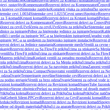
vi za Redukcije
Kolena
Rezervni delovi za Kolena
T-komadi
Rezervni de
jevi, rastavljivi
Kompenzatori
Rezervni delovi za Kompenzatori
Čepovi
a krajeve cevi
Sistemske zaptivke
Kompleti vijaka za prirubničke spojev
stemske cevi 1.0034
Sistemske cevi 1.0215
Cevni umeci
Spojnice
Rezervn
i za T-komadi
Krstasti komadi
Rezervni delovi za Krstasti komadi
Prelazi
i
Rezervni delovi za Kompenzatori
Čepovi
Rezervni delovi za Čepovi
Pri
klopci za cevi
Učvršćenja za cevi
Učvršćenja za priključke
Sistemske zap
dinice za ispiranje
Pribor za higijenske jedinice za ispiranje
Senzori
Kabl
tlići i uređaj za ispiranje WC-a sa higijenskim ispiranjem
Ugradni vodok
ispiranje WC-a sa uređajem za higijensko ispiranje instalacije
Rezervni d
ervni delovi za Jedinice napajanja
Komponente mreže
Ventili za cevne 
iskanje
Rezervni delovi za Sa FlowFit priključcima za stiskanje
Sa Mepla
ventili
Sa FlowFit priključcima za stiskanje
Rezervni delovi za Sa FlowFi
 Mapress priključcima
Kuglasti ventili za ugradnu montažu
Rezervni delo
pla priključcima
Rezervni delovi za Sa Mepla priključcima
Sa priključ
priključcima
Rezervni delovi za Sa navojnim priključcima
Zaporni ventil
vi za Sa priključcima Compact
Nepovratni ventili
Rezervni delovi za Nep
o odzračivanje
Temperiranje površine
Sistemske cevi
Rezervni delovi za 
 za podno grejanje
Ventili za brzo odzračivanje
Sistemi za odvod vode iz
vizioni komadi
Rezervni delovi za Revizioni komadi
SuperTube fazonsk
pojnice
Stezne obujmice
Prelazi na proizvode izrađene od drugih materij
Priključna kolena
Rezervni delovi za Priključna kolena
Priključne natičn
ijal
Geberit Silent-PP
Cevi
Rezervni delovi za Cevi
Fazonski komadi
Rez
Redukcije
Revizioni komadi
Rezervni delovi za Revizioni komadi
Spojev
rađene od drugih materijala
Priključci za aparate
Rezervni delovi za Priklj