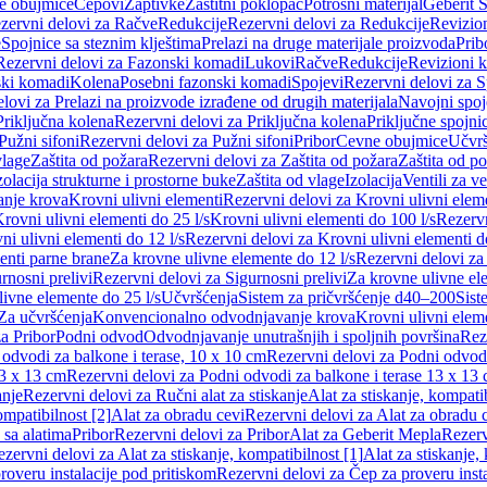
e obujmice
Čepovi
Zaptivke
Zaštitni poklopac
Potrošni materijal
Geberit S
zervni delovi za Račve
Redukcije
Rezervni delovi za Redukcije
Revizio
e
Spojnice sa steznim klještima
Prelazi na druge materijale proizvoda
Prib
Rezervni delovi za Fazonski komadi
Lukovi
Račve
Redukcije
Revizioni 
ski komadi
Kolena
Posebni fazonski komadi
Spojevi
Rezervni delovi za S
lovi za Prelazi na proizvode izrađene od drugih materijala
Navojni spoj
Priključna kolena
Rezervni delovi za Priključna kolena
Priključne spojni
Pužni sifoni
Rezervni delovi za Pužni sifoni
Pribor
Cevne obujmice
Učvrš
vlage
Zaštita od požara
Rezervni delovi za Zaštita od požara
Zaštita od p
zolacija strukturne i prostorne buke
Zaštita od vlage
Izolacija
Ventili za v
anje krova
Krovni ulivni elementi
Rezervni delovi za Krovni ulivni elem
rovni ulivni elementi do 25 l/s
Krovni ulivni elementi do 100 l/s
Rezervn
ni ulivni elementi do 12 l/s
Rezervni delovi za Krovni ulivni elementi do
enti parne brane
Za krovne ulivne elemente do 12 l/s
Rezervni delovi za
rnosni prelivi
Rezervni delovi za Sigurnosni prelivi
Za krovne ulivne el
ivne elemente do 25 l/s
Učvršćenja
Sistem za pričvršćenje d40–200
Sist
Za učvršćenja
Konvencionalno odvodnjavanje krova
Krovni ulivni elem
a Pribor
Podni odvod
Odvodnjavanje unutrašnjih i spoljnih površina
Rez
odvodi za balkone i terase, 10 x 10 cm
Rezervni delovi za Podni odvodi
13 x 13 cm
Rezervni delovi za Podni odvodi za balkone i terase 13 x 13
anje
Rezervni delovi za Ručni alat za stiskanje
Alat za stiskanje, kompatib
ompatibilnost [2]
Alat za obradu cevi
Rezervni delovi za Alat za obradu 
 sa alatima
Pribor
Rezervni delovi za Pribor
Alat za Geberit Mepla
Rezerv
zervni delovi za Alat za stiskanje, kompatibilnost [1]
Alat za stiskanje,
roveru instalacije pod pritiskom
Rezervni delovi za Čep za proveru insta