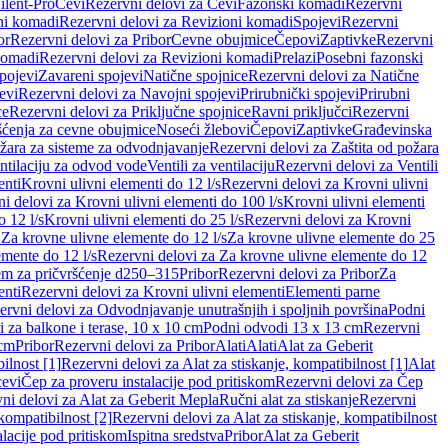
ilent-Pro
Cevi
Rezervni delovi za Cevi
Fazonski komadi
Rezervni
ni komadi
Rezervni delovi za Revizioni komadi
Spojevi
Rezervni
or
Rezervni delovi za Pribor
Cevne obujmice
Čepovi
Zaptivke
Rezervni
komadi
Rezervni delovi za Revizioni komadi
Prelazi
Posebni fazonski
pojevi
Zavareni spojevi
Natične spojnice
Rezervni delovi za Natične
evi
Rezervni delovi za Navojni spojevi
Prirubnički spojevi
Prirubni
ce
Rezervni delovi za Priključne spojnice
Ravni priključci
Rezervni
ćenja za cevne obujmice
Noseći žlebovi
Čepovi
Zaptivke
Građevinska
ožara za sisteme za odvodnjavanje
Rezervni delovi za Zaštita od požara
entilaciju za odvod vode
Ventili za ventilaciju
Rezervni delovi za Ventili
enti
Krovni ulivni elementi do 12 l/s
Rezervni delovi za Krovni ulivni
i delovi za Krovni ulivni elementi do 100 l/s
Krovni ulivni elementi
 12 l/s
Krovni ulivni elementi do 25 l/s
Rezervni delovi za Krovni
 Za krovne ulivne elemente do 12 l/s
Za krovne ulivne elemente do 25
emente do 12 l/s
Rezervni delovi za Za krovne ulivne elemente do 12
em za pričvršćenje d250–315
Pribor
Rezervni delovi za Pribor
Za
enti
Rezervni delovi za Krovni ulivni elementi
Elementi parne
ervni delovi za Odvodnjavanje unutrašnjih i spoljnih površina
Podni
 za balkone i terase, 10 x 10 cm
Podni odvodi 13 x 13 cm
Rezervni
 cm
Pribor
Rezervni delovi za Pribor
Alati
Alati
Alat za Geberit
ilnost [1]
Rezervni delovi za Alat za stiskanje, kompatibilnost [1]
Alat
cevi
Čep za proveru instalacije pod pritiskom
Rezervni delovi za Čep
ni delovi za Alat za Geberit Mepla
Ručni alat za stiskanje
Rezervni
 kompatibilnost [2]
Rezervni delovi za Alat za stiskanje, kompatibilnost
lacije pod pritiskom
Ispitna sredstva
Pribor
Alat za Geberit