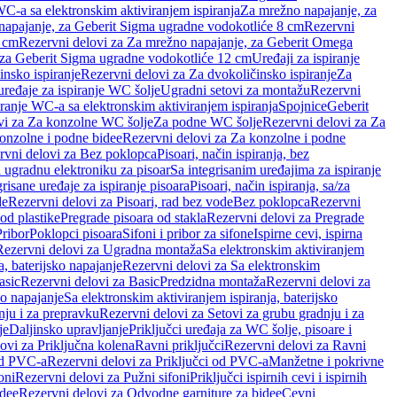
WC-a sa elektronskim aktiviranjem ispiranja
Za mrežno napajanje, za
apajanje, za Geberit Sigma ugradne vodokotliće 8 cm
Rezervni
2 cm
Rezervni delovi za Za mrežno napajanje, za Geberit Omega
, za Geberit Sigma ugradne vodokotliće 12 cm
Uređaji za ispiranje
insko ispiranje
Rezervni delovi za Za dvokoličinsko ispiranje
Za
uređaje za ispiranje WC šolje
Ugradni setovi za montažu
Rezervni
iranje WC-a sa elektronskim aktiviranjem ispiranja
Spojnice
Geberit
vi za Za konzolne WC šolje
Za podne WC šolje
Rezervni delovi za Za
onzolne i podne bidee
Rezervni delovi za Za konzolne i podne
rvni delovi za Bez poklopca
Pisoari, način ispiranja, bez
i ugradnu elektroniku za pisoar
Sa integrisanim uređajima za ispiranje
risane uređaje za ispiranje pisoara
Pisoari, način ispiranja, sa/za
de
Rezervni delovi za Pisoari, rad bez vode
Bez poklopca
Rezervni
od plastike
Pregrade pisoara od stakla
Rezervni delovi za Pregrade
Pribor
Poklopci pisoara
Sifoni i pribor za sifone
Ispirne cevi, ispirna
Rezervni delovi za Ugradna montaža
Sa elektronskim aktiviranjem
a, baterijsko napajanje
Rezervni delovi za Sa elektronskim
asic
Rezervni delovi za Basic
Predzidna montaža
Rezervni delovi za
no napajanje
Sa elektronskim aktiviranjem ispiranja, baterijsko
nju i za prepravku
Rezervni delovi za Setovi za grubu gradnju i za
je
Daljinsko upravljanje
Priključci uređaja za WC šolje, pisoare i
ovi za Priključna kolena
Ravni priključci
Rezervni delovi za Ravni
od PVC-a
Rezervni delovi za Priključci od PVC-a
Manžetne i pokrivne
oni
Rezervni delovi za Pužni sifoni
Priključci ispirnih cevi i ispirnih
idee
Rezervni delovi za Odvodne garniture za bidee
Cevni