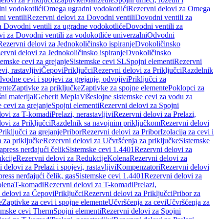
ni vodokotlići
Omega ugradni vodokotlići
Rezervni delovi za Omega
i ventili
Rezervni delovi za Dovodni ventili
Dovodni ventili za
a Dovodni ventili za ugradne vodokotliće
Dovodni ventili za
i za Dovodni ventili za vodokotliće univerzalni
Odvodni
Rezervni delovi za Jednokoličinsko ispiranje
Dvokoličinsko
ervni delovi za Jednokoličinsko ispiranje
Dvokoličinsko
temske cevi za grejanje
Sistemske cevi SL
Spojni elementi
Rezervni
vi, rastavljivi
Čepovi
Priključci
Rezervni delovi za Priključci
Razdelnik
vodne cevi i spojevi za grejanje, odvojivi
Priključci za
ente
Zaptivke za priključke
Zaptivke za spojne elemente
Poklopci za
ni materijal
Geberit Mepla
Višeslojne sistemske cevi za vodu za
 cevi za grejanje
Spojni elementi
Rezervni delovi za Spojni
lovi za T-komadi
Prelazi, nerastavljivi
Rezervni delovi za Prelazi,
ovi za Priključci
Razdelnik sa navojnim priključkom
Rezervni delovi
riključci za grejanje
Pribor
Rezervni delovi za Pribor
Izolacija za cevi i
 za priključke
Rezervni delovi za Učvršćenja za priključke
Sistemske
press nerđajući čelik
Sistemske cevi 1.4401
Rezervni delovi za
kcije
Rezervni delovi za Redukcije
Kolena
Rezervni delovi za
 delovi za Prelazi i spojevi, rastavljivi
Kompenzatori
Rezervni delovi
ress nerđajući čelik, gas
Sistemske cevi 1.4401
Rezervni delovi za
olena
T-komadi
Rezervni delovi za T-komadi
Prelazi,
 delovi za Čepovi
Priključci
Rezervni delovi za Priključci
Pribor za
e
Zaptivke za cevi i spojne elemente
Učvršćenja za cevi
Učvršćenja za
emske cevi Therm
Spojni elementi
Rezervni delovi za Spojni