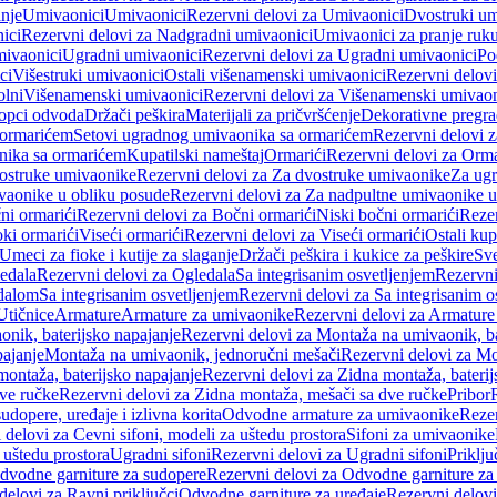
anje
Umivaonici
Umivaonici
Rezervni delovi za Umivaonici
Dvostruki um
ici
Rezervni delovi za Nadgradni umivaonici
Umivaonici za pranje ruk
mivaonici
Ugradni umivaonici
Rezervni delovi za Ugradni umivaonici
Po
ci
Višestruki umivaonici
Ostali višenamenski umivaonici
Rezervni delovi
olni
Višenamenski umivaonici
Rezervni delovi za Višenamenski umivaon
opci odvoda
Držači peškira
Materijali za pričvršćenje
Dekorativne pregr
a ormarićem
Setovi ugradnog umivaonika sa ormarićem
Rezervni delovi 
nika sa ormarićem
Kupatilski nameštaj
Ormarići
Rezervni delovi za Orma
ostruke umivaonike
Rezervni delovi za Za dvostruke umivaonike
Za ug
vaonike u obliku posude
Rezervni delovi za Za nadpultne umivaonike u
ni ormarići
Rezervni delovi za Bočni ormarići
Niski bočni ormarići
Rezer
oki ormarići
Viseći ormarići
Rezervni delovi za Viseći ormarići
Ostali kup
Umeci za fioke i kutije za slaganje
Držači peškira i kukice za peškire
Sve
edala
Rezervni delovi za Ogledala
Sa integrisanim osvetljenjem
Rezervni
edalom
Sa integrisanim osvetljenjem
Rezervni delovi za Sa integrisanim o
Utičnice
Armature
Armature za umivaonike
Rezervni delovi za Armature
nik, baterijsko napajanje
Rezervni delovi za Montaža na umivaonik, ba
ajanje
Montaža na umivaonik, jednoručni mešači
Rezervni delovi za Mo
montaža, baterijsko napajanje
Rezervni delovi za Zidna montaža, baterij
ve ručke
Rezervni delovi za Zidna montaža, mešači sa dve ručke
Pribor
sudopere, uređaje i izlivna korita
Odvodne armature za umivaonike
Reze
 delovi za Cevni sifoni, modeli za uštedu prostora
Sifoni za umivaonike
 uštedu prostora
Ugradni sifoni
Rezervni delovi za Ugradni sifoni
Priklj
dvodne garniture za sudopere
Rezervni delovi za Odvodne garniture za
delovi za Ravni priključci
Odvodne garniture za uređaje
Rezervni delovi