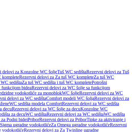
i delovi za Konzolne WC šolje
Tuš WC sedišta
Rezervni delovi za Tuš
 komplete
Rezervni delovi za Za tuš WC komplete
Za tuš WC
š WC sedišta
Za tuš WC sedišta i tuš WC komplete
Potrošni
 funkcijom bidea
Rezervni delovi za WC šolje sa funkcijom
redzidne vodokotliće za monoblok
WC šolje
Rezervni delovi za WC
vni delovi za WC sedišta
Comfort modeli WC šolja
Rezervni delovi za
užene
WC sedišta modela Comfort
Rezervni delovi za WC sedišta
a decu
Rezervni delovi za WC šolje za decu
Konzolne WC
dišta za decu
WC sedišta
Rezervni delovi za WC sedišta
WC sedišta
 za Podni bidei
Pribor
Rezervni delovi za Pribor
Tipke za aktiviranje i
 Sigma ugradne vodokotliće
Za Omega ugradne vodokotliće
Rezervni
 vodokotliće
Rezervni delovi za Za Twinline ugradne