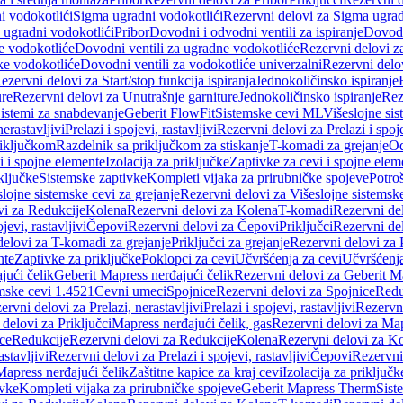
i vodokotlići
Sigma ugradni vodokotlići
Rezervni delovi za Sigma ugrad
 ugradni vodokotlići
Pribor
Dovodni i odvodni ventili za ispiranje
Dovodn
e vodokotliće
Dovodni ventili za ugradne vodokotliće
Rezervni delovi z
ke vodokotliće
Dovodni ventili za vodokotliće univerzalni
Rezervni delov
ezervni delovi za Start/stop funkcija ispiranja
Jednokoličinsko ispiranje
ure
Rezervni delovi za Unutrašnje garniture
Jednokoličinsko ispiranje
Rez
istemi za snabdevanje
Geberit FlowFit
Sistemske cevi ML
Višeslojne sis
nerastavljivi
Prelazi i spojevi, rastavljivi
Rezervni delovi za Prelazi i spoje
riključkom
Razdelnik sa priključkom za stiskanje
T-komadi za grejanje
Od
vi i spojne elemente
Izolacija za priključke
Zaptivke za cevi i spojne elem
ključke
Sistemske zaptivke
Kompleti vijaka za prirubničke spojeve
Potroš
slojne sistemske cevi za grejanje
Rezervni delovi za Višeslojne sistemske
vi za Redukcije
Kolena
Rezervni delovi za Kolena
T-komadi
Rezervni de
jevi, rastavljivi
Čepovi
Rezervni delovi za Čepovi
Priključci
Rezervni del
delovi za T-komadi za grejanje
Priključci za grejanje
Rezervni delovi za P
nte
Zaptivke za priključke
Poklopci za cevi
Učvršćenja za cevi
Učvršćenja
jući čelik
Geberit Mapress nerđajući čelik
Rezervni delovi za Geberit Ma
mske cevi 1.4521
Cevni umeci
Spojnice
Rezervni delovi za Spojnice
Redu
ervni delovi za Prelazi, nerastavljivi
Prelazi i spojevi, rastavljivi
Rezervni
delovi za Priključci
Mapress nerđajući čelik, gas
Rezervni delovi za Map
ce
Redukcije
Rezervni delovi za Redukcije
Kolena
Rezervni delovi za K
astavljivi
Rezervni delovi za Prelazi i spojevi, rastavljivi
Čepovi
Rezervni
Mapress nerđajući čelik
Zaštitne kapice za kraj cevi
Izolacija za priključk
ivke
Kompleti vijaka za prirubničke spojeve
Geberit Mapress Therm
Sist