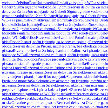
vodokotliće
Pribor
Potrošni materijali
Uređaji za ispiranje WC-a sa elek
Geberit Sigma ugradne vodokotliće 12 cm
Rezervni delovi za Za mre
delovi za Za mrežno napajanje, za Geberit Sigma ugradne vodokotlić
ugradne vodokotliće 12 cm
Za baterijsko napajanje, za Geberit Sigm
WC-a sa pneumatskim aktiviranjem ispiranja
Rezervni delovi za Uređa
jednokoličinsko ispiranje
Rezervni delovi za Za jednokoličinsko ispira
delovi za Ugradni setovi za montažu
Za uređaje za ispiranje WC-a sa e
Monolith sanitarni moduli
Sanitarni moduli za WC šolje
Rezervni delov
podne WC šolje
Pribor
Rezervni delovi za Pribor
Potrošni materijali
San
bidee
Pisoari
Pisoari, način ispiranja, sa ivicom za ispiranje
Rezervni del
oboda
Rezervni delovi za Pisoari, način ispiranja, bez oboda
Za predzid
pisoara
Rezervni delovi za Sa integrisanim uređajima za ispiranje piso
poklopac WC-a
Rezervni delovi za Pisoari, način ispiranja, sa/za po
delovi za Bez poklopca
Pregrade pisoara
Rezervni delovi za Pregrade 
pisoara od stakla
Pregrade pisoara od sanitarne keramike
Rezervni delo
kolena i prelazi
Rezervni delovi za Ispirne cevi, ispirna kolena i prelaz
ispiranja, mrežno napajanje
Rezervni delovi za Sa elektronskim aktivi
aktiviranjem ispiranja, baterijsko napajanje
Sa pneumatskim aktiviranje
Predzidna montaža
Sa elektronskim aktiviranjem ispiranja, mrežno na
napajanje
Rezervni delovi za Sa elektronskim aktiviranjem ispiranja, b
prepravku
Ispirne cevi, ispirna kolena i prelazi
Zamenski setovi
Rezervn
bidee
Odvodne garniture za WC šolje i trokadere
Rezervni delovi za O
priključci
Setovi priključaka
Rezervni delovi za Setovi priključaka
Prikl
maske
Odvodne garniture za pisoare
Rezervni delovi za Odvodne garni
kolena
Rezervni delovi za Priključci ispirnih cevi i ispirnih kolena
Ravn