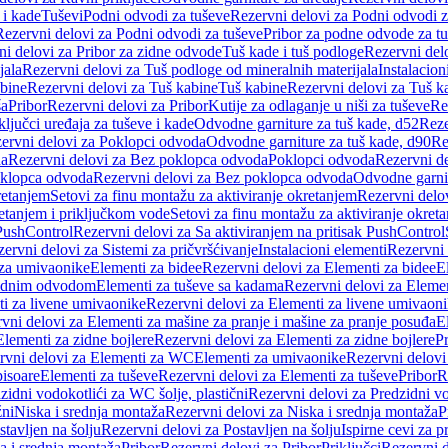
 i kade
Tuševi
Podni odvodi za tuševe
Rezervni delovi za Podni odvodi z
Rezervni delovi za Podni odvodi za tuševe
Pribor za podne odvode za t
i delovi za Pribor za zidne odvode
Tuš kade i tuš podloge
Rezervni delo
jala
Rezervni delovi za Tuš podloge od mineralnih materijala
Instalacion
bine
Rezervni delovi za Tuš kabine
Tuš kabine
Rezervni delovi za Tuš k
ša
Pribor
Rezervni delovi za Pribor
Kutije za odlaganje u niši za tuševe
Re
ključci uređaja za tuševe i kade
Odvodne garniture za tuš kade, d52
Reze
ervni delovi za Poklopci odvoda
Odvodne garniture za tuš kade, d90
Re
da
Rezervni delovi za Bez poklopca odvoda
Poklopci odvoda
Rezervni d
klopca odvoda
Rezervni delovi za Bez poklopca odvoda
Odvodne garnit
retanjem
Setovi za finu montažu za aktiviranje okretanjem
Rezervni delov
retanjem i priključkom vode
Setovi za finu montažu za aktiviranje okret
 PushControl
Rezervni delovi za Sa aktiviranjem na pritisak PushControl
ervni delovi za Sistemi za pričvršćivanje
Instalacioni elementi
Rezervni 
 za umivaonike
Elementi za bidee
Rezervni delovi za Elementi za bidee
E
 zidnim odvodom
Elementi za tuševe sa kadama
Rezervni delovi za Eleme
i za livene umivaonike
Rezervni delovi za Elementi za livene umivaon
vni delovi za Elementi za mašine za pranje i mašine za pranje posuđa
E
Elementi za zidne bojlere
Rezervni delovi za Elementi za zidne bojlere
Pr
rvni delovi za Elementi za WC
Elementi za umivaonike
Rezervni delovi
pisoare
Elementi za tuševe
Rezervni delovi za Elementi za tuševe
Pribor
R
zidni vodokotlići za WC šolje, plastični
Rezervni delovi za Predzidni vo
žni
Niska i srednja montaža
Rezervni delovi za Niska i srednja montaža
P
stavljen na šolju
Rezervni delovi za Postavljen na šolju
Ispirne cevi za 
a i srednja montaža
Pribor
Rezervni delovi za Pribor
Priključci
Rezervni d