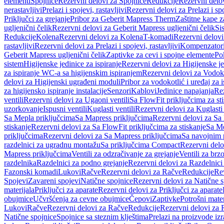
elementi
Spojnice
Rezervni delovi za Spojnice
Redukcije
Rezervni delo
nerastavljivi
Prelazi i spojevi, rastavljivi
Rezervni delovi za Prelazi i spo
Priključci za grejanje
Pribor za Geberit Mapress Therm
Zaštitne kape z
ugljenični čelik
Rezervni delovi za Geberit Mapress ugljenični čelik
Si
Redukcije
Kolena
Rezervni delovi za Kolena
T-komadi
Rezervni delov
rastavljivi
Rezervni delovi za Prelazi i spojevi, rastavljivi
Kompenzator
Geberit Mapress ugljenični čelik
Zaptivke za cevi i spojne elemente
Po
sistem
Higijenske jedinice za ispiranje
Rezervni delovi za Higijenske je
za ispiranje WC-a sa higijenskim ispiranjem
Rezervni delovi za Vodoko
delovi za Higijenski ugrađeni moduli
Pribor za vodokotlić i uređaj za 
za higijensko ispiranje instalacije
Senzori
Kablovi
Jedinice napajanja
Rez
ventili
Rezervni delovi za Ugaoni ventili
Sa FlowFit priključcima za st
uzorkovanje
Ispusni ventili
Kuglasti ventili
Rezervni delovi za Kuglasti 
Sa Mepla priključcima
Sa Mapress priključcima
Rezervni delovi za Sa
stiskanje
Rezervni delovi za Sa FlowFit priključcima za stiskanje
Sa Me
priključcima
Rezervni delovi za Sa Mapress priključcima
Sa navojnim 
razdelnici za ugradnu montažu
Sa priključcima Compact
Rezervni delo
Mapress priključcima
Ventili za odzračivanje za grejanje
Ventili za brz
razdelnika
Razdelnici za podno grejanje
Rezervni delovi za Razdelnici
Fazonski komadi
Lukovi
Račve
Rezervni delovi za Račve
Redukcije
Re
Spojevi
Zavareni spojevi
Natične spojnice
Rezervni delovi za Natične s
materijala
Priključci za aparate
Rezervni delovi za Priključci za aparate
obujmice
Učvršćenja za cevne obujmice
Čepovi
Zaptivke
Potrošni mater
Lukovi
Račve
Rezervni delovi za Račve
Redukcije
Rezervni delovi za 
Natične spojnice
Spojnice sa steznim klještima
Prelazi na proizvode iz