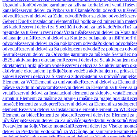
Ugradni sifoni
Odvodne garniture za izlivna korita
Izlivni ventili
Tuševi
kanale
Rezervni delovi za Pribor za tuš kanale
Podni odvodi za tuševe
odvodi
Rezervni delovi za Zidni odvodi
Pribor za zidne odvode
Rezervn
Geberit Duofix instalacioni elementi
Tuš podloge od mineralnih materi
tuš kade
Rezervni delovi za Specifični odvodi za tuš kade
Pribor
Tuš ka
pregrade za tuševe u ravni poda
Vrata tuša
Rezervni delovi za Vrata tu
odlaganje u niši
Rezervni delovi za Kutije za odlaganje u niši
Pribor
Pri
odvoda
Rezervni delovi za Sa poklopcem odvoda
Poklopci odvoda
Rez
odvoda
Rezervni delovi za Sa poklopcem odvoda
Bez poklopca odvo
Sestra
Rezervni delovi za Odvodne garniture za tuš kade Sestra
Bez po
d52
Sa aktiviranjem okretanjem
Rezervni delovi za Sa aktiviranjem ok
okretanjem i priključkom vode
Rezervni delovi za Sa aktiviranjem ok
aktiviranje okretanjem i priključkom vode
Sa aktiviranjem na pritisak
zidovi
Rezervni delovi za Sistemski zidovi
Sistemi za pričvršćivanje
Rez
Elementi za WC
Elementi za umivaonike
Rezervni delovi za Elementi
tuševe sa zidnim odvodom
Rezervni delovi za Elementi za tuševe sa
vrata
Rezervni delovi za Instalacioni elementi za sklopiva vrata
Element
armaturu
Elementi za mašine za pranje i mašine za pranje posuđa
Rezer
nosače
Elementi za sudopere
Rezervni delovi za Elementi za sudopere
elementi
Rezervni delovi za Instalacioni elementi
Elementi za WC
Reze
Elementi za bidee
Elementi za pisoare
Rezervni delovi za Elementi za 
učvršćenja
Rezervni delovi za Za učvršćenja
Predzidni vodokotlići
Pred
Postavljen na šolju
Visoko montažni
Rezervni delovi za Visoko monta
delovi za Predzidni vodokotlići za WC šolje, od sanitarne keramike
Po
vodokotliće
Visoko montažni
Rezervni delovi za Visoko montažni
Nisk