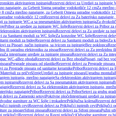
tronskim aktiviranjem ispiranja
Rezervni delovi za Uređaji za ispiranje 
žno napajanje, za Geberit Sigma ugradne vodokotliće 12 cm
Za mrežno n
e 8 cm
Za mrežno napajanje, za Geberit Omega ugradne vodokotliće 1
a ugradne vodokotliće 12 cm
Rezervni delovi za Za baterijsko napajanje
ji za ispiranje WC-a sa pneumatskim aktiviranjem ispiranja
Za dvokolič
nje
Pribor za uređaje za ispiranje WC šolje
Rezervni delovi za Pribor za 
lektronskim aktiviranjem ispiranja
Rezervni delovi za Za uređaje za isp
i za Sanitarni moduli za WC šolje
Za konzolne WC šolje
Rezervni delo
itarni moduli za bidee
Rezervni delovi za Sanitarni moduli za bidee
Za k
ovi za Pisoari, način ispiranja, sa ivicom za ispiranje
Bez poklopca
Reze
nu ili ugradnu elektroniku za pisoar
Rezervni delovi za Za predzidnu il
ara
Za integrisane uređaje za ispiranje pisoara
Rezervni delovi za Za integ
klopac WC-a
Bez oboda
Rezervni delovi za Bez oboda
Pisoari, rad bez vo
pisoara
Pregrade pisoara od plastike
Rezervni delovi za Pregrade pisoara 
vi za Pregrade pisoara od sanitarne keramike
Pribor
Rezervni delovi za 
i
Materijali za pričvršćenje
Uređaji za ispiranje pisoara
Ugradna montaža
ranjem ispiranja, mrežno napajanje
Sa elektronskim aktiviranjem ispiranj
m ispiranja
Rezervni delovi za Sa pneumatskim aktiviranjem ispiranja
B
pajanje
Rezervni delovi za Sa elektronskim aktiviranjem ispiranja, mrež
aterijsko napajanje
Pribor
Rezervni delovi za Pribor
Setovi za grubu grad
i delovi za Zamenski setovi
Pokrivne ploče
Integrisani uređaji za ispiran
dvodne garniture za WC šolje i trokadere
Priključna kolena
Rezervni del
jučci ispirnih cevi
Rezervni delovi za Priključci ispirnih cevi
Priključci 
ture za pisoare
Sifoni pisoara
Rezervni delovi za Sifoni pisoara
Pužni sif
i priključci
Rezervni delovi za Ravni priključci
Odvodne garniture za b