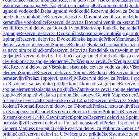
usporivači ispiranja WC šolje
Potrošni materijal
Odvodni ventili
Ugradn
ugradni vodokotlići
Delta ugradni vodokotlići
Rezervni delovi za Delta
predzidne vodokotliće
Rezervni delovi za Dovodni ventili za predzidn
keramičke vodokotliće
Rezervni delovi za Dovodni ventili za keramič
ventili
Rezervni delovi za Odvodni ventili
Start/stop funkcija ispiranja
R
ispiranje
Rezervni delovi za Dvokoličinsko ispiranje
Unutrašnje garnit
ispiranje
Rezervni delovi za Dvokoličinsko ispiranje
Pribor
Membrane
S
delovi za Spojni elementi
Spojnice
Redukcije
Kolana
T-komadi
Prelazi, 
sa navojnim priključkom
Rezervni delovi za Razdelnik sa navojnim p
grejanje
Rezervni delovi za Priključci za grejanje
Pribor
Izolacija za ce
cevi
Poklopac za spojne elemente
Učvršćenja za cevi
Učvršćenja za pri
piće
Rezervni delovi za Višeslojne sistemske cevi za vodu za piće
Više
elementi
Spojnice
Rezervni delovi za Spojnice
Redukcije
Rezervni delo
nerastavljivi
Prelazi i spojevi, rastavljivi
Rezervni delovi za Prelazi i spo
za Razdelnik sa navojnim priključkom
T-komadi za grejanje
Rezervni 
spojne elemente
Izolacija za priključke
Zaptivke za cevi i spojne eleme
zaptivke
Kompleti vijaka za prirubničke spojeve
Geberit Mapress nerđa
Sistemske cevi 1.4401
Sistemske cevi 1.4521
Rezervni delovi za Siste
Kolena
T-komadi
Rezervni delovi za T-komadi
Prelazi, nerastavljivi
Rez
za Kompenzatori
Čepovi
Rezervni delovi za Čepovi
Priključci
Rezervni 
Sistemske cevi 1.4401
Cevni umeci
Spojnice
Rezervni delovi za Spojni
nerastavljivi
Rezervni delovi za Prelazi, nerastavljivi
Prelazi i spojevi, r
Geberit Mapress nerđajući čelik
Rezervni delovi za Pribor za Geberit 
priključke
Rezervni delovi za Učvršćenja za priključke
Sistemske zapt