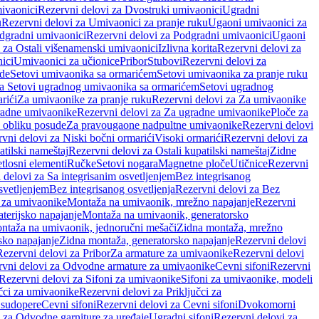
ivaonici
Rezervni delovi za Dvostruki umivaonici
Ugradni
u
Rezervni delovi za Umivaonici za pranje ruku
Ugaoni umivaonici za
dgradni umivaonici
Rezervni delovi za Podgradni umivaonici
Ugaoni
 za Ostali višenamenski umivaonici
Izlivna korita
Rezervni delovi za
ici
Umivaonici za učionice
Pribor
Stubovi
Rezervni delovi za
ade
Setovi umivaonika sa ormarićem
Setovi umivaonika za pranje ruku
za Setovi ugradnog umivaonika sa ormarićem
Setovi ugradnog
rići
Za umivaonike za pranje ruku
Rezervni delovi za Za umivaonike
radne umivaonike
Rezervni delovi za Za ugradne umivaonike
Ploče za
 obliku posude
Za pravougaone nadpultne umivaonike
Rezervni delovi
vni delovi za Niski bočni ormarići
Visoki ormarići
Rezervni delovi za
atilski nameštaj
Rezervni delovi za Ostali kupatilski nameštaj
Zidne
tlosni elementi
Ručke
Setovi nogara
Magnetne ploče
Utičnice
Rezervni
 delovi za Sa integrisanim osvetljenjem
Bez integrisanog
svetljenjem
Bez integrisanog osvetljenja
Rezervni delovi za Bez
 za umivaonike
Montaža na umivaonik, mrežno napajanje
Rezervni
terijsko napajanje
Montaža na umivaonik, generatorsko
ntaža na umivaonik, jednoručni mešači
Zidna montaža, mrežno
sko napajanje
Zidna montaža, generatorsko napajanje
Rezervni delovi
Rezervni delovi za Pribor
Za armature za umivaonike
Rezervni delovi
rvni delovi za Odvodne armature za umivaonike
Cevni sifoni
Rezervni
Rezervni delovi za Sifoni za umivaonike
Sifoni za umivaonike, modeli
učci za umivaonike
Rezervni delovi za Priključci za
 sudopere
Cevni sifoni
Rezervni delovi za Cevni sifoni
Dvokomorni
 za Odvodne garniture za uređaje
Ugradni sifoni
Rezervni delovi za