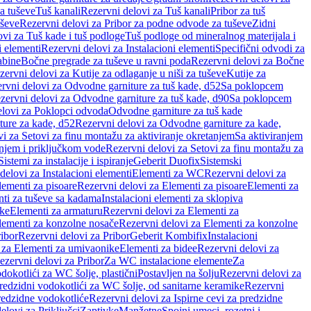
a tuševe
Tuš kanali
Rezervni delovi za Tuš kanali
Pribor za tuš
uševe
Rezervni delovi za Pribor za podne odvode za tuševe
Zidni
vi za Tuš kade i tuš podloge
Tuš podloge od mineralnog materijala i
i elementi
Rezervni delovi za Instalacioni elementi
Specifični odvodi za
abine
Bočne pregrade za tuševe u ravni poda
Rezervni delovi za Bočne
zervni delovi za Kutije za odlaganje u niši za tuševe
Kutije za
rvni delovi za Odvodne garniture za tuš kade, d52
Sa poklopcem
zervni delovi za Odvodne garniture za tuš kade, d90
Sa poklopcem
elovi za Poklopci odvoda
Odvodne garniture za tuš kade
ure za kade, d52
Rezervni delovi za Odvodne garniture za kade,
i za Setovi za finu montažu za aktiviranje okretanjem
Sa aktiviranjem
anjem i priključkom vode
Rezervni delovi za Setovi za finu montažu za
Sistemi za instalacije i ispiranje
Geberit Duofix
Sistemski
delovi za Instalacioni elementi
Elementi za WC
Rezervni delovi za
lementi za pisoare
Rezervni delovi za Elementi za pisoare
Elementi za
nti za tuševe sa kadama
Instalacioni elementi za sklopiva
ike
Elementi za armaturu
Rezervni delovi za Elementi za
lementi za konzolne nosače
Rezervni delovi za Elementi za konzolne
ibor
Rezervni delovi za Pribor
Geberit Kombifix
Instalacioni
 za Elementi za umivaonike
Elementi za bidee
Rezervni delovi za
ezervni delovi za Pribor
Za WC instalacione elemente
Za
dokotlići za WC šolje, plastični
Postavljen na šolju
Rezervni delovi za
redzidni vodokotlići za WC šolje, od sanitarne keramike
Rezervni
predzidne vodokotliće
Rezervni delovi za Ispirne cevi za predzidne
elovi za Priključci
Zaptivke
Manžetne
Spojni umeci, rozetni i