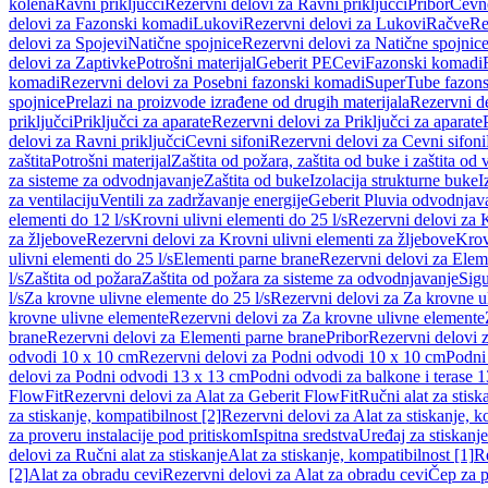
kolena
Ravni priključci
Rezervni delovi za Ravni priključci
Pribor
Cevn
delovi za Fazonski komadi
Lukovi
Rezervni delovi za Lukovi
Račve
Re
delovi za Spojevi
Natične spojnice
Rezervni delovi za Natične spojnic
delovi za Zaptivke
Potrošni materijal
Geberit PE
Cevi
Fazonski komadi
komadi
Rezervni delovi za Posebni fazonski komadi
SuperTube fazon
spojnice
Prelazi na proizvode izrađene od drugih materijala
Rezervni de
priključci
Priključci za aparate
Rezervni delovi za Priključci za aparate
delovi za Ravni priključci
Cevni sifoni
Rezervni delovi za Cevni sifoni
zaštita
Potrošni materijal
Zaštita od požara, zaštita od buke i zaštita od 
za sisteme za odvodnjavanje
Zaštita od buke
Izolacija strukturne buke
I
za ventilaciju
Ventili za zadržavanje energije
Geberit Pluvia odvodnjav
elementi do 12 l/s
Krovni ulivni elementi do 25 l/s
Rezervni delovi za K
za žljebove
Rezervni delovi za Krovni ulivni elementi za žljebove
Krov
ulivni elementi do 25 l/s
Elementi parne brane
Rezervni delovi za Elem
l/s
Zaštita od požara
Zaštita od požara za sisteme za odvodnjavanje
Sigu
l/s
Za krovne ulivne elemente do 25 l/s
Rezervni delovi za Za krovne ul
krovne ulivne elemente
Rezervni delovi za Za krovne ulivne elemente
brane
Rezervni delovi za Elementi parne brane
Pribor
Rezervni delovi z
odvodi 10 x 10 cm
Rezervni delovi za Podni odvodi 10 x 10 cm
Podni 
delovi za Podni odvodi 13 x 13 cm
Podni odvodi za balkone i terase 
FlowFit
Rezervni delovi za Alat za Geberit FlowFit
Ručni alat za stisk
za stiskanje, kompatibilnost [2]
Rezervni delovi za Alat za stiskanje, k
za proveru instalacije pod pritiskom
Ispitna sredstva
Uređaj za stiskanje
delovi za Ručni alat za stiskanje
Alat za stiskanje, kompatibilnost [1]
Re
[2]
Alat za obradu cevi
Rezervni delovi za Alat za obradu cevi
Čep za p