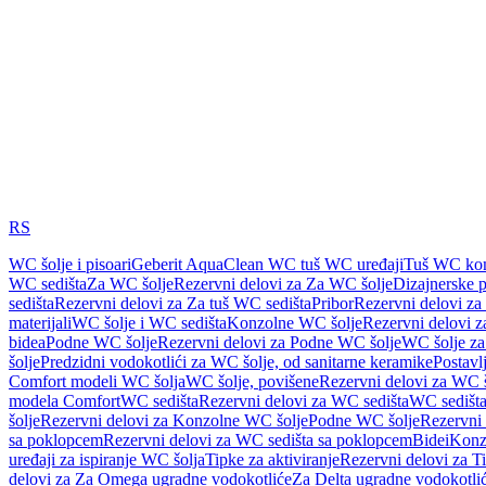
RS
WC šolje i pisoari
Geberit AquaClean WC tuš WC uređaji
Tuš WC kom
WC sedišta
Za WC šolje
Rezervni delovi za Za WC šolje
Dizajnerske 
sedišta
Rezervni delovi za Za tuš WC sedišta
Pribor
Rezervni delovi za
materijali
WC šolje i WC sedišta
Konzolne WC šolje
Rezervni delovi 
bidea
Podne WC šolje
Rezervni delovi za Podne WC šolje
WC šolje za
šolje
Predzidni vodokotlići za WC šolje, od sanitarne keramike
Postavlj
Comfort modeli WC šolja
WC šolje, povišene
Rezervni delovi za WC š
modela Comfort
WC sedišta
Rezervni delovi za WC sedišta
WC sedišta
šolje
Rezervni delovi za Konzolne WC šolje
Podne WC šolje
Rezervni
sa poklopcem
Rezervni delovi za WC sedišta sa poklopcem
Bidei
Konzo
uređaji za ispiranje WC šolja
Tipke za aktiviranje
Rezervni delovi za Ti
delovi za Za Omega ugradne vodokotliće
Za Delta ugradne vodokotli