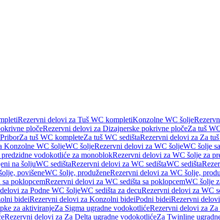
pleti
Rezervni delovi za Tuš WC kompleti
Konzolne WC šolje
Rezervn
pokrivne ploče
Rezervni delovi za Dizajnerske pokrivne ploče
Za tuš WC
 Pribor
Za tuš WC komplete
Za tuš WC sedišta
Rezervni delovi za Za tu
za Konzolne WC šolje
WC šolje
Rezervni delovi za WC šolje
WC šolje sa
 predzidne vodokotliće za monoblok
Rezervni delovi za WC šolje za p
eni na šolju
WC sedišta
Rezervni delovi za WC sedišta
WC sedišta
Rezer
olje, povišene
WC šolje, produžene
Rezervni delovi za WC šolje, prod
 sa poklopcem
Rezervni delovi za WC sedišta sa poklopcem
WC šolje z
 delovi za Podne WC šolje
WC sedišta za decu
Rezervni delovi za WC se
lni bidei
Rezervni delovi za Konzolni bidei
Podni bidei
Rezervni delovi
pke za aktiviranje
Za Sigma ugradne vodokotliće
Rezervni delovi za Za
će
Rezervni delovi za Za Delta ugradne vodokotliće
Za Twinline ugradne