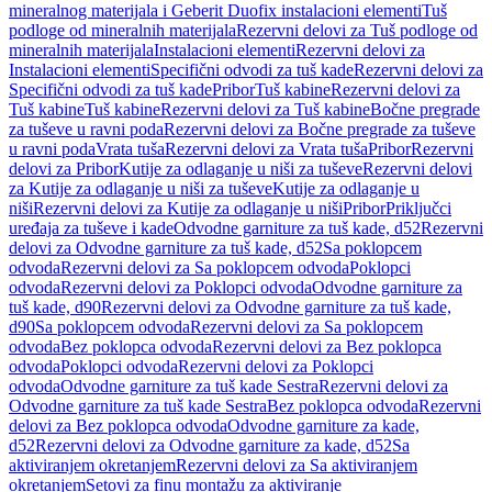
mineralnog materijala i Geberit Duofix instalacioni elementi
Tuš
podloge od mineralnih materijala
Rezervni delovi za Tuš podloge od
mineralnih materijala
Instalacioni elementi
Rezervni delovi za
Instalacioni elementi
Specifični odvodi za tuš kade
Rezervni delovi za
Specifični odvodi za tuš kade
Pribor
Tuš kabine
Rezervni delovi za
Tuš kabine
Tuš kabine
Rezervni delovi za Tuš kabine
Bočne pregrade
za tuševe u ravni poda
Rezervni delovi za Bočne pregrade za tuševe
u ravni poda
Vrata tuša
Rezervni delovi za Vrata tuša
Pribor
Rezervni
delovi za Pribor
Kutije za odlaganje u niši za tuševe
Rezervni delovi
za Kutije za odlaganje u niši za tuševe
Kutije za odlaganje u
niši
Rezervni delovi za Kutije za odlaganje u niši
Pribor
Priključci
uređaja za tuševe i kade
Odvodne garniture za tuš kade, d52
Rezervni
delovi za Odvodne garniture za tuš kade, d52
Sa poklopcem
odvoda
Rezervni delovi za Sa poklopcem odvoda
Poklopci
odvoda
Rezervni delovi za Poklopci odvoda
Odvodne garniture za
tuš kade, d90
Rezervni delovi za Odvodne garniture za tuš kade,
d90
Sa poklopcem odvoda
Rezervni delovi za Sa poklopcem
odvoda
Bez poklopca odvoda
Rezervni delovi za Bez poklopca
odvoda
Poklopci odvoda
Rezervni delovi za Poklopci
odvoda
Odvodne garniture za tuš kade Sestra
Rezervni delovi za
Odvodne garniture za tuš kade Sestra
Bez poklopca odvoda
Rezervni
delovi za Bez poklopca odvoda
Odvodne garniture za kade,
d52
Rezervni delovi za Odvodne garniture za kade, d52
Sa
aktiviranjem okretanjem
Rezervni delovi za Sa aktiviranjem
okretanjem
Setovi za finu montažu za aktiviranje