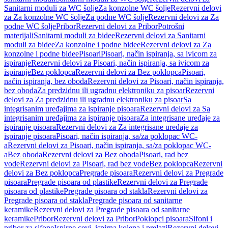
Sanitarni moduli za WC šolje
Za konzolne WC šolje
Rezervni delovi
za Za konzolne WC šolje
Za podne WC šolje
Rezervni delovi za Za
podne WC šolje
Pribor
Rezervni delovi za Pribor
Potrošni
materijali
Sanitarni moduli za bidee
Rezervni delovi za Sanitarni
moduli za bidee
Za konzolne i podne bidee
Rezervni delovi za Za
konzolne i podne bidee
Pisoari
Pisoari, način ispiranja, sa ivicom za
ispiranje
Rezervni delovi za Pisoari, način ispiranja, sa ivicom za
ispiranje
Bez poklopca
Rezervni delovi za Bez poklopca
Pisoari,
način ispiranja, bez oboda
Rezervni delovi za Pisoari, način ispiranja,
bez oboda
Za predzidnu ili ugradnu elektroniku za pisoar
Rezervni
delovi za Za predzidnu ili ugradnu elektroniku za pisoar
Sa
integrisanim uređajima za ispiranje pisoara
Rezervni delovi za Sa
integrisanim uređajima za ispiranje pisoara
Za integrisane uređaje za
ispiranje pisoara
Rezervni delovi za Za integrisane uređaje za
ispiranje pisoara
Pisoari, način ispiranja, sa/za poklopac WC-
a
Rezervni delovi za Pisoari, način ispiranja, sa/za poklopac WC-
a
Bez oboda
Rezervni delovi za Bez oboda
Pisoari, rad bez
vode
Rezervni delovi za Pisoari, rad bez vode
Bez poklopca
Rezervni
delovi za Bez poklopca
Pregrade pisoara
Rezervni delovi za Pregrade
pisoara
Pregrade pisoara od plastike
Rezervni delovi za Pregrade
pisoara od plastike
Pregrade pisoara od stakla
Rezervni delovi za
Pregrade pisoara od stakla
Pregrade pisoara od sanitarne
keramike
Rezervni delovi za Pregrade pisoara od sanitarne
keramike
Pribor
Rezervni delovi za Pribor
Poklopci pisoara
Sifoni i
pribor za sifone
Ispirne cevi, ispirna kolena i prelazi
Rezervni delovi