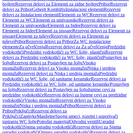
bojlere
Rezervni delovi za Elementi za zidne bojlere
Pribor
Rezervni
delovi za Pribor
Geberit Kombifix
Instalacioni elementi
Rezervni
delovi za Instalacioni elementi
Elementi za WC
Rezervni delovi za
Elementi za WC
Elementi za umivaonike
Rezervni delovi za
Elementi za umivaonike
Elementi za bidee
Rezervni delovi za
Elementi za bidee
Elementi za pisoare
Rezervni delovi za Elementi za
pisoare
Elementi za tuševe
Rezervni delovi za Elementi za
tuševe
Pribor
Rezervni delovi za Pribor
Za WC instalacione
elemente
Za učvršćenja
Rezervni delovi za Za učvršćenja
Predzidni
vodokotlići
Predzidni vodokotlići za WC šolje, plastični
Rezervni
delovi za Predzidni vodokotlići za WC šolje, plastični
Postavljen na
šolju
Rezervni delovi za Postavljen na šolju
Visoko
montažni
Rezervni delovi za Visoko montažni
Niska i srednja
montaža
Rezervni delovi za Niska i srednja montaža
Predzidni
vodokotlići za WC šolje, od sanitarne keramike
Rezervni delovi za
Predzidni vodokotlići za WC šolje, od sanitarne keramike
Postavljen
na šolju
Rezervni delovi za Postavljen na šolju
Ispirne cevi za
predzidne vodokotliće
Rezervni delovi za Ispirne cevi za predzidne
vodokotliće
Visoko montažni
Rezervni delovi za Visoko
montažni
Niska i srednja montaža
Pribor
Rezervni delovi za
Pribor
Priključci
Rezervni delovi za
Priključci
Zaptivke
Manžetne
Spojni umeci, rozetni i usporivači
ispiranja WC šolje
Potrošni materijal
Odvodni ventili
Ugradni
vodokotlići
Sigma ugradni vodokotlići
Rezervni delovi za Sigma
ugradni vodokotlići
Omega ugradni vodokotlići
Rezervni delovi za