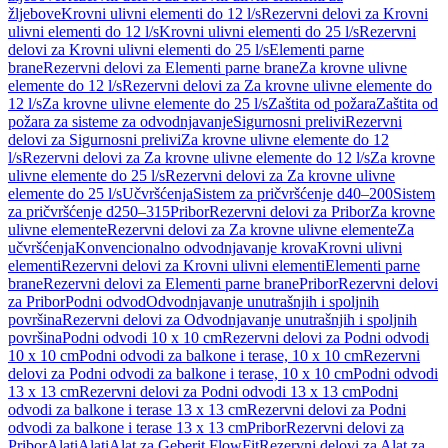
žljebove
Krovni ulivni elementi do 12 l/s
Rezervni delovi za Krovni
ulivni elementi do 12 l/s
Krovni ulivni elementi do 25 l/s
Rezervni
delovi za Krovni ulivni elementi do 25 l/s
Elementi parne
brane
Rezervni delovi za Elementi parne brane
Za krovne ulivne
elemente do 12 l/s
Rezervni delovi za Za krovne ulivne elemente do
12 l/s
Za krovne ulivne elemente do 25 l/s
Zaštita od požara
Zaštita od
požara za sisteme za odvodnjavanje
Sigurnosni prelivi
Rezervni
delovi za Sigurnosni prelivi
Za krovne ulivne elemente do 12
l/s
Rezervni delovi za Za krovne ulivne elemente do 12 l/s
Za krovne
ulivne elemente do 25 l/s
Rezervni delovi za Za krovne ulivne
elemente do 25 l/s
Učvršćenja
Sistem za pričvršćenje d40–200
Sistem
za pričvršćenje d250–315
Pribor
Rezervni delovi za Pribor
Za krovne
ulivne elemente
Rezervni delovi za Za krovne ulivne elemente
Za
učvršćenja
Konvencionalno odvodnjavanje krova
Krovni ulivni
elementi
Rezervni delovi za Krovni ulivni elementi
Elementi parne
brane
Rezervni delovi za Elementi parne brane
Pribor
Rezervni delovi
za Pribor
Podni odvod
Odvodnjavanje unutrašnjih i spoljnih
površina
Rezervni delovi za Odvodnjavanje unutrašnjih i spoljnih
površina
Podni odvodi 10 x 10 cm
Rezervni delovi za Podni odvodi
10 x 10 cm
Podni odvodi za balkone i terase, 10 x 10 cm
Rezervni
delovi za Podni odvodi za balkone i terase, 10 x 10 cm
Podni odvodi
13 x 13 cm
Rezervni delovi za Podni odvodi 13 x 13 cm
Podni
odvodi za balkone i terase 13 x 13 cm
Rezervni delovi za Podni
odvodi za balkone i terase 13 x 13 cm
Pribor
Rezervni delovi za
Pribor
Alati
Alati
Alat za Geberit FlowFit
Rezervni delovi za Alat za