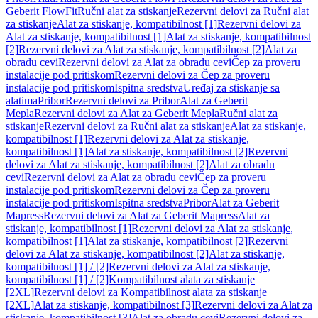
Geberit FlowFit
Ručni alat za stiskanje
Rezervni delovi za Ručni alat
za stiskanje
Alat za stiskanje, kompatibilnost [1]
Rezervni delovi za
Alat za stiskanje, kompatibilnost [1]
Alat za stiskanje, kompatibilnost
[2]
Rezervni delovi za Alat za stiskanje, kompatibilnost [2]
Alat za
obradu cevi
Rezervni delovi za Alat za obradu cevi
Čep za proveru
instalacije pod pritiskom
Rezervni delovi za Čep za proveru
instalacije pod pritiskom
Ispitna sredstva
Uređaj za stiskanje sa
alatima
Pribor
Rezervni delovi za Pribor
Alat za Geberit
Mepla
Rezervni delovi za Alat za Geberit Mepla
Ručni alat za
stiskanje
Rezervni delovi za Ručni alat za stiskanje
Alat za stiskanje,
kompatibilnost [1]
Rezervni delovi za Alat za stiskanje,
kompatibilnost [1]
Alat za stiskanje, kompatibilnost [2]
Rezervni
delovi za Alat za stiskanje, kompatibilnost [2]
Alat za obradu
cevi
Rezervni delovi za Alat za obradu cevi
Čep za proveru
instalacije pod pritiskom
Rezervni delovi za Čep za proveru
instalacije pod pritiskom
Ispitna sredstva
Pribor
Alat za Geberit
Mapress
Rezervni delovi za Alat za Geberit Mapress
Alat za
stiskanje, kompatibilnost [1]
Rezervni delovi za Alat za stiskanje,
kompatibilnost [1]
Alat za stiskanje, kompatibilnost [2]
Rezervni
delovi za Alat za stiskanje, kompatibilnost [2]
Alat za stiskanje,
kompatibilnost [1] / [2]
Rezervni delovi za Alat za stiskanje,
kompatibilnost [1] / [2]
Kompatibilnost alata za stiskanje
[2XL]
Rezervni delovi za Kompatibilnost alata za stiskanje
[2XL]
Alat za stiskanje, kompatibilnost [3]
Rezervni delovi za Alat za
stiskanje, kompatibilnost [3]
Alat za obradu cevi
Rezervni delovi za