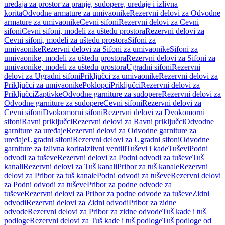
uređaja za prostor za pranje, sudopere, uređaje i izlivna
korita
Odvodne armature za umivaonike
Rezervni delovi za Odvodne
armature za umivaonike
Cevni sifoni
Rezervni delovi za Cevni
sifoni
Cevni sifoni, modeli za uštedu prostora
Rezervni delovi za
Cevni sifoni, modeli za uštedu prostora
Sifoni za
umivaonike
Rezervni delovi za Sifoni za umivaonike
Sifoni za
umivaonike, modeli za uštedu prostora
Rezervni delovi za Sifoni za
umivaonike, modeli za uštedu prostora
Ugradni sifoni
Rezervni
delovi za Ugradni sifoni
Priključci za umivaonike
Rezervni delovi za
Priključci za umivaonike
Poklopci
Priključci
Rezervni delovi za
Priključci
Zaptivke
Odvodne garniture za sudopere
Rezervni delovi za
Odvodne garniture za sudopere
Cevni sifoni
Rezervni delovi za
Cevni sifoni
Dvokomorni sifoni
Rezervni delovi za Dvokomorni
sifoni
Ravni priključci
Rezervni delovi za Ravni priključci
Odvodne
garniture za uređaje
Rezervni delovi za Odvodne garniture za
uređaje
Ugradni sifoni
Rezervni delovi za Ugradni sifoni
Odvodne
garniture za izlivna korita
Izlivni ventili
Tuševi i kade
Tuševi
Podni
odvodi za tuševe
Rezervni delovi za Podni odvodi za tuševe
Tuš
kanali
Rezervni delovi za Tuš kanali
Pribor za tuš kanale
Rezervni
delovi za Pribor za tuš kanale
Podni odvodi za tuševe
Rezervni delovi
za Podni odvodi za tuševe
Pribor za podne odvode za
tuševe
Rezervni delovi za Pribor za podne odvode za tuševe
Zidni
odvodi
Rezervni delovi za Zidni odvodi
Pribor za zidne
odvode
Rezervni delovi za Pribor za zidne odvode
Tuš kade i tuš
podloge
Rezervni delovi za Tuš kade i tuš podloge
Tuš podloge od