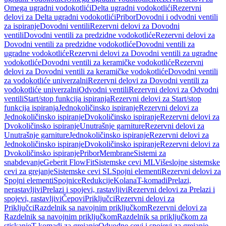
Omega ugradni vodokotlići
Delta ugradni vodokotlići
Rezervni
delovi za Delta ugradni vodokotlići
Pribor
Dovodni i odvodni ventili
za ispiranje
Dovodni ventili
Rezervni delovi za Dovodni
ventili
Dovodni ventili za predzidne vodokotliće
Rezervni delovi za
Dovodni ventili za predzidne vodokotliće
Dovodni ventili za
ugradne vodokotliće
Rezervni delovi za Dovodni ventili za ugradne
vodokotliće
Dovodni ventili za keramičke vodokotliće
Rezervni
delovi za Dovodni ventili za keramičke vodokotliće
Dovodni ventili
za vodokotliće univerzalni
Rezervni delovi za Dovodni ventili za
vodokotliće univerzalni
Odvodni ventili
Rezervni delovi za Odvodni
ventili
Start/stop funkcija ispiranja
Rezervni delovi za Start/stop
funkcija ispiranja
Jednokoličinsko ispiranje
Rezervni delovi za
Jednokoličinsko ispiranje
Dvokoličinsko ispiranje
Rezervni delovi za
Dvokoličinsko ispiranje
Unutrašnje garniture
Rezervni delovi za
Unutrašnje garniture
Jednokoličinsko ispiranje
Rezervni delovi za
Jednokoličinsko ispiranje
Dvokoličinsko ispiranje
Rezervni delovi za
Dvokoličinsko ispiranje
Pribor
Membrane
Sistemi za
snabdevanje
Geberit FlowFit
Sistemske cevi ML
Višeslojne sistemske
cevi za grejanje
Sistemske cevi SL
Spojni elementi
Rezervni delovi za
Spojni elementi
Spojnice
Redukcije
Kolana
T-komadi
Prelazi,
nerastavljivi
Prelazi i spojevi, rastavljivi
Rezervni delovi za Prelazi i
spojevi, rastavljivi
Čepovi
Priključci
Rezervni delovi za
Priključci
Razdelnik sa navojnim priključkom
Rezervni delovi za
Razdelnik sa navojnim priključkom
Razdelnik sa priključkom za
stiskanje
T-komadi za grejanje
Odvodne cevi i spojevi za grejanje,