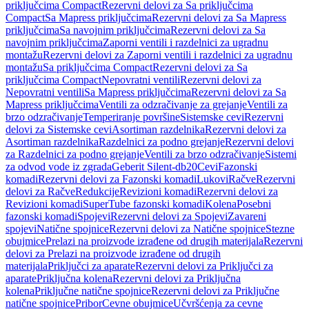
priključcima Compact
Rezervni delovi za Sa priključcima
Compact
Sa Mapress priključcima
Rezervni delovi za Sa Mapress
priključcima
Sa navojnim priključcima
Rezervni delovi za Sa
navojnim priključcima
Zaporni ventili i razdelnici za ugradnu
montažu
Rezervni delovi za Zaporni ventili i razdelnici za ugradnu
montažu
Sa priključcima Compact
Rezervni delovi za Sa
priključcima Compact
Nepovratni ventili
Rezervni delovi za
Nepovratni ventili
Sa Mapress priključcima
Rezervni delovi za Sa
Mapress priključcima
Ventili za odzračivanje za grejanje
Ventili za
brzo odzračivanje
Temperiranje površine
Sistemske cevi
Rezervni
delovi za Sistemske cevi
Asortiman razdelnika
Rezervni delovi za
Asortiman razdelnika
Razdelnici za podno grejanje
Rezervni delovi
za Razdelnici za podno grejanje
Ventili za brzo odzračivanje
Sistemi
za odvod vode iz zgrada
Geberit Silent-db20
Cevi
Fazonski
komadi
Rezervni delovi za Fazonski komadi
Lukovi
Račve
Rezervni
delovi za Račve
Redukcije
Revizioni komadi
Rezervni delovi za
Revizioni komadi
SuperTube fazonski komadi
Kolena
Posebni
fazonski komadi
Spojevi
Rezervni delovi za Spojevi
Zavareni
spojevi
Natične spojnice
Rezervni delovi za Natične spojnice
Stezne
obujmice
Prelazi na proizvode izrađene od drugih materijala
Rezervni
delovi za Prelazi na proizvode izrađene od drugih
materijala
Priključci za aparate
Rezervni delovi za Priključci za
aparate
Priključna kolena
Rezervni delovi za Priključna
kolena
Priključne natične spojnice
Rezervni delovi za Priključne
natične spojnice
Pribor
Cevne obujmice
Učvršćenja za cevne