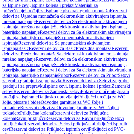
za Ispirne cevi, ispirna kolena i prelazi
Materijali za
pričvršćenje
Uređaji za ispiranje pisoara
Ugradna montaža
Rezervni
delovi za Ugradna montaža
Sa elektronskim aktiviranjem ispiranja,
mrežno napajanje
Rezervni delovi za Sa elektronskim aktiviranjem
ispiranja, mrežno napajanje
Sa elektronskim aktiviranjem ispiranja,
baterijsko napajanje
Rezervni delovi za Sa elektronskim aktiviranjem
ispiranja, baterijsko napajanje
Sa pneumatskim aktiviranjem
ispiranja
Rezervni delovi za Sa pneumatskim aktiviranjem
ispiranja
Basic
Rezervni delovi za Basic
Predzidna montaža
Rezervni
delovi za Predzidna montaža
Sa elektronskim aktiviranjem ispiranja,
mrežno napajanje
Rezervni delovi za Sa elektronskim aktiviranjem
ispiranja, mrežno napajanje
Sa elektronskim aktiviranjem ispiranja,
baterijsko napajanje
Rezervni delovi za Sa elektronskim aktiviranjem
ispiranja, baterijsko napajanje
Pribor
Rezervni delovi za Pribor
Setovi
za grubu gradnju i za prepravku
Rezervni delovi za Setovi za grubu
gradnju i za prepravku
Ispirne cevi, ispirna kolena i prelazi
Zamenski
setovi
Rezervni delovi za Zamenski setovi
Pokrivne ploče
Integrisani
uređaji za ispiranje
Daljinsko upravljanje
Priključci uređaja za WC
šolje, pisoare i bidee
Odvodne garniture za WC šolje i
trokadere
Rezervni delovi za Odvodne garniture za WC šolje i
trokadere
Priključna kolena
Rezervni delovi za Priključna
kolena
Ravni priključci
Rezervni delovi za Ravni priključci
Setovi
priključaka
Rezervni delovi za Setovi priključaka
Priključci ispirnih
cevi
Rezervni delovi za Priključci ispirnih cevi
Priključci od PVC-