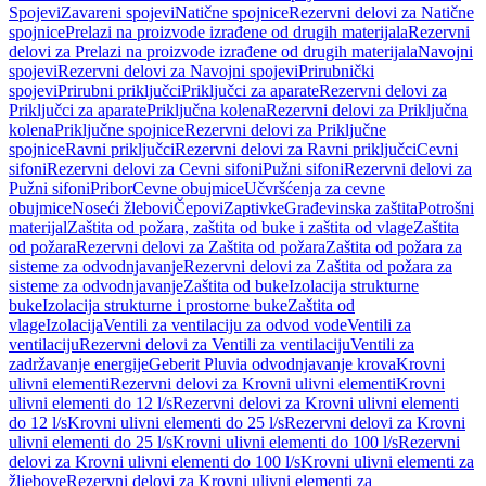
Spojevi
Zavareni spojevi
Natične spojnice
Rezervni delovi za Natične
spojnice
Prelazi na proizvode izrađene od drugih materijala
Rezervni
delovi za Prelazi na proizvode izrađene od drugih materijala
Navojni
spojevi
Rezervni delovi za Navojni spojevi
Prirubnički
spojevi
Prirubni priključci
Priključci za aparate
Rezervni delovi za
Priključci za aparate
Priključna kolena
Rezervni delovi za Priključna
kolena
Priključne spojnice
Rezervni delovi za Priključne
spojnice
Ravni priključci
Rezervni delovi za Ravni priključci
Cevni
sifoni
Rezervni delovi za Cevni sifoni
Pužni sifoni
Rezervni delovi za
Pužni sifoni
Pribor
Cevne obujmice
Učvršćenja za cevne
obujmice
Noseći žlebovi
Čepovi
Zaptivke
Građevinska zaštita
Potrošni
materijal
Zaštita od požara, zaštita od buke i zaštita od vlage
Zaštita
od požara
Rezervni delovi za Zaštita od požara
Zaštita od požara za
sisteme za odvodnjavanje
Rezervni delovi za Zaštita od požara za
sisteme za odvodnjavanje
Zaštita od buke
Izolacija strukturne
buke
Izolacija strukturne i prostorne buke
Zaštita od
vlage
Izolacija
Ventili za ventilaciju za odvod vode
Ventili za
ventilaciju
Rezervni delovi za Ventili za ventilaciju
Ventili za
zadržavanje energije
Geberit Pluvia odvodnjavanje krova
Krovni
ulivni elementi
Rezervni delovi za Krovni ulivni elementi
Krovni
ulivni elementi do 12 l/s
Rezervni delovi za Krovni ulivni elementi
do 12 l/s
Krovni ulivni elementi do 25 l/s
Rezervni delovi za Krovni
ulivni elementi do 25 l/s
Krovni ulivni elementi do 100 l/s
Rezervni
delovi za Krovni ulivni elementi do 100 l/s
Krovni ulivni elementi za
žljebove
Rezervni delovi za Krovni ulivni elementi za