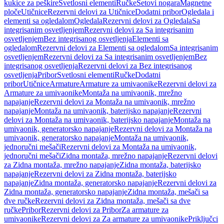
kukice za peškire
Svetlosni elementi
Ručke
Setovi nogara
Magnetne
ploče
Utičnice
Rezervni delovi za Utičnice
Dodatni pribor
Ogledala i
elementi sa ogledalom
Ogledala
Rezervni delovi za Ogledala
Sa
integrisanim osvetljenjem
Rezervni delovi za Sa integrisanim
osvetljenjem
Bez integrisanog osvetljenja
Elementi sa
ogledalom
Rezervni delovi za Elementi sa ogledalom
Sa integrisanim
osvetljenjem
Rezervni delovi za Sa integrisanim osvetljenjem
Bez
integrisanog osvetljenja
Rezervni delovi za Bez integrisanog
osvetljenja
Pribor
Svetlosni elementi
Ručke
Dodatni
pribor
Utičnice
Armature
Armature za umivaonike
Rezervni delovi za
Armature za umivaonike
Montaža na umivaonik, mrežno
napajanje
Rezervni delovi za Montaža na umivaonik, mrežno
napajanje
Montaža na umivaonik, baterijsko napajanje
Rezervni
delovi za Montaža na umivaonik, baterijsko napajanje
Montaža na
umivaonik, generatorsko napajanje
Rezervni delovi za Montaža na
umivaonik, generatorsko napajanje
Montaža na umivaonik,
jednoručni mešači
Rezervni delovi za Montaža na umivaonik,
jednoručni mešači
Zidna montaža, mrežno napajanje
Rezervni delovi
za Zidna montaža, mrežno napajanje
Zidna montaža, baterijsko
napajanje
Rezervni delovi za Zidna montaža, baterijsko
napajanje
Zidna montaža, generatorsko napajanje
Rezervni delovi za
Zidna montaža, generatorsko napajanje
Zidna montaža, mešači sa
dve ručke
Rezervni delovi za Zidna montaža, mešači sa dve
ručke
Pribor
Rezervni delovi za Pribor
Za armature za
umivaonike
Rezervni delovi za Za armature za umivaonike
Priključci