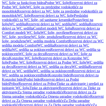
WC šolje sa funkcijom bidea
Podne WC šolje
Rezervni delovi za
Podne WC šolje
WC šolje za predzidne vodokotliće za
monoblok
Rezervni delovi za WC šolje za predzidne vodokotliće za
monoblok
WC šolje
Rezervni delovi za WC šolje
Predzidni
vodokotlići za WC šolje, od sanitarne keramike
Postavljeni na
šolju
WC sedišta
Rezervni delovi za WC sedišta
WC sedišta
Rezervni
delovi za WC sedišta
Comfort modeli WC šolja
Rezervni delovi za
Comfort modeli WC šolja
WC šolje, povišene
Rezervni delovi za
WC šolje, povišene
WC šolje, produžene
Rezervni delovi za WC
šolje, produžene
WC sedišta modela Comfort
Rezervni delovi za WC
sedišta modela Comfort
WC sedišta
Rezervni delovi za WC
sedišta
WC sedišta sa poklopcem
Rezervni delovi za WC sedišta sa
poklopcem
WC šolje za decu
Rezervni delovi za WC šolje za
decu
Konzolne WC šolje
Rezervni delovi za Konzolne WC
šolje
Podne WC šolje
Rezervni delovi za Podne WC šolje
WC sedišta
za decu
Rezervni delovi za WC sedišta za decu
WC sedišta
Rezervni
delovi za WC sedišta
WC sedišta sa poklopcem
Rezervni delovi za
WC sedišta sa poklopcem
Bidei
Konzolni bidei
Rezervni delovi za
Konzolni bidei
Podni bidei
Rezervni delovi za Podni
bidei
Pribor
Rezervni delovi za Pribor
Tipke za aktiviranje i uređaji za
ispiranje WC šolja
Tipke za aktiviranje
Rezervni delovi za Tipke za
aktiviranje
Za Sigma ugradne vodokotliće
Rezervni delovi za Za
Sigma ugradne vodokotliće
Za Omega ugradne vodokotliće
Rezervni
delovi za Za Omega ugradne vodokotliće
Za Delta ugradne
vodokotliće
Rezervni delovi za Za Delta ugradne vodokotliće
Za