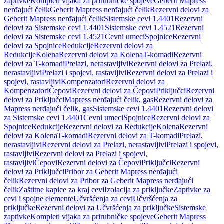
zaptivke
Kompleti vijaka za prirubničke spojeve
Geberit Mapress
nerđajući čelik
Geberit Mapress nerđajući čelik
Rezervni delovi za
Geberit Mapress nerđajući čelik
Sistemske cevi 1.4401
Rezervni
delovi za Sistemske cevi 1.4401
Sistemske cevi 1.4521
Rezervni
delovi za Sistemske cevi 1.4521
Cevni umeci
Spojnice
Rezervni
delovi za Spojnice
Redukcije
Rezervni delovi za
Redukcije
Kolena
Rezervni delovi za Kolena
T-komadi
Rezervni
delovi za T-komadi
Prelazi, nerastavljivi
Rezervni delovi za Prelazi,
nerastavljivi
Prelazi i spojevi, rastavljivi
Rezervni delovi za Prelazi i
spojevi, rastavljivi
Kompenzatori
Rezervni delovi za
Kompenzatori
Čepovi
Rezervni delovi za Čepovi
Priključci
Rezervni
delovi za Priključci
Mapress nerđajući čelik, gas
Rezervni delovi za
Mapress nerđajući čelik, gas
Sistemske cevi 1.4401
Rezervni delovi
za Sistemske cevi 1.4401
Cevni umeci
Spojnice
Rezervni delovi za
Spojnice
Redukcije
Rezervni delovi za Redukcije
Kolena
Rezervni
delovi za Kolena
T-komadi
Rezervni delovi za T-komadi
Prelazi,
nerastavljivi
Rezervni delovi za Prelazi, nerastavljivi
Prelazi i spojevi,
rastavljivi
Rezervni delovi za Prelazi i spojevi,
rastavljivi
Čepovi
Rezervni delovi za Čepovi
Priključci
Rezervni
delovi za Priključci
Pribor za Geberit Mapress nerđajući
čelik
Rezervni delovi za Pribor za Geberit Mapress nerđajući
čelik
Zaštitne kapice za kraj cevi
Izolacija za priključke
Zaptivke za
cevi i spojne elemente
Učvršćenja za cevi
Učvršćenja za
priključke
Rezervni delovi za Učvršćenja za priključke
Sistemske
zaptivke
Kompleti vijaka za prirubničke spojeve
Geberit Mapress