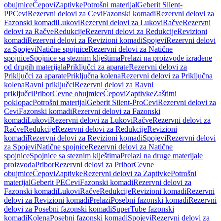
obujmice
Čepovi
Zaptivke
Potrošni materijal
Geberit Silent-
PP
Cevi
Rezervni delovi za Cevi
Fazonski komadi
Rezervni delovi za
Fazonski komadi
Lukovi
Rezervni delovi za Lukovi
Račve
Rezervni
delovi za Račve
Redukcije
Rezervni delovi za Redukcije
Revizioni
komadi
Rezervni delovi za Revizioni komadi
Spojevi
Rezervni delovi
za Spojevi
Natične spojnice
Rezervni delovi za Natične
spojnice
Spojnice sa steznim klještima
Prelazi na proizvode izrađene
od drugih materijala
Priključci za aparate
Rezervni delovi za
Priključci za aparate
Priključna kolena
Rezervni delovi za Priključna
kolena
Ravni priključci
Rezervni delovi za Ravni
priključci
Pribor
Cevne obujmice
Čepovi
Zaptivke
Zaštitni
poklopac
Potrošni materijal
Geberit Silent-Pro
Cevi
Rezervni delovi za
Cevi
Fazonski komadi
Rezervni delovi za Fazonski
komadi
Lukovi
Rezervni delovi za Lukovi
Račve
Rezervni delovi za
Račve
Redukcije
Rezervni delovi za Redukcije
Revizioni
komadi
Rezervni delovi za Revizioni komadi
Spojevi
Rezervni delovi
za Spojevi
Natične spojnice
Rezervni delovi za Natične
spojnice
Spojnice sa steznim klještima
Prelazi na druge materijale
proizvoda
Pribor
Rezervni delovi za Pribor
Cevne
obujmice
Čepovi
Zaptivke
Rezervni delovi za Zaptivke
Potrošni
materijal
Geberit PE
Cevi
Fazonski komadi
Rezervni delovi za
Fazonski komadi
Lukovi
Račve
Redukcije
Revizioni komadi
Rezervni
delovi za Revizioni komadi
Prelazi
Posebni fazonski komadi
Rezervni
delovi za Posebni fazonski komadi
SuperTube fazonski
komadi
Kolena
Posebni fazonski komadi
Spojevi
Rezervni delovi za