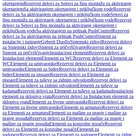
okretanjem
Rezervni delovi za Setovi za finu montažu za aktiviranje
okretanjem
Sa aktiviranjem okretanjem i priključkom vode
Rezervni
delovi za Sa aktiviranjem okretanjem i priključkom vode
Setovi za
finu montažu za aktiviranje okretanjem i priključkom vode
Rezervni
delovi za Setovi za finu montažu za aktiviranje okretanjem i
priključkom vode
Sa aktiviranjem na pritisak PushControl
Rezervni
delovi za Sa aktiviranjem na pritisak PushControl
Sistemi za
instalacije i ispiranje
Geberit Duofix
Sistemski zidovi
Rezervni delovi
za Sistemski zidovi
Sistemi za pričvršćivanje
Rezervni delovi za
Sistemi za pričvršćivanje
Instalacioni elementi
Rezervni delovi za
Instalacioni elementi
Elementi za WC
Rezervni delovi za Elementi za
WC
Elementi za umivaonike
Rezervni delovi za Elementi za
umivaonike
Elementi za bidee
Rezervni delovi za Elementi za
bidee
Elementi za pisoare
Rezervni delovi za Elementi za
pisoare
Elementi za tuševe sa zidnim odvodom
Rezervni delovi za
Elementi za tuševe sa zidnim odvodom
Elementi za tuševe sa
kadama
Rezervni delovi za Elementi za tuševe sa kadama
Instalacioni
elementi za sklopiva vrata
Rezervni delovi za Instalacioni elementi za
sklopiva vrata
Elementi za livene umivaonike
Rezervni delovi za
Elementi za livene umivaonike
Elementi za armaturu
Rezervni delovi
za Elementi za armaturu
Elementi za mašine za pranje i mašine za
pranje posuđa
Rezervni delovi za Elementi za mašine za pranje i
mašine za pranje posuđa
Elementi za konzolne nosače
Rezervni
delovi za Elementi za konzolne nosače
Elementi za
sudopere
Rezervni delovi za Elementi za sudopere
Elementi za zidne