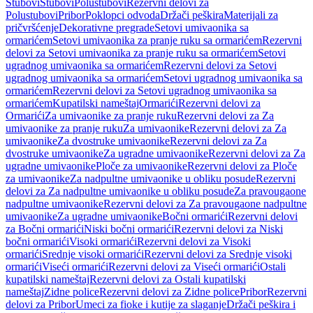
Stubovi
Stubovi
Polustubovi
Rezervni delovi za
Polustubovi
Pribor
Poklopci odvoda
Držači peškira
Materijali za
pričvršćenje
Dekorativne pregrade
Setovi umivaonika sa
ormarićem
Setovi umivaonika za pranje ruku sa ormarićem
Rezervni
delovi za Setovi umivaonika za pranje ruku sa ormarićem
Setovi
ugradnog umivaonika sa ormarićem
Rezervni delovi za Setovi
ugradnog umivaonika sa ormarićem
Setovi ugradnog umivaonika sa
ormarićem
Rezervni delovi za Setovi ugradnog umivaonika sa
ormarićem
Kupatilski nameštaj
Ormarići
Rezervni delovi za
Ormarići
Za umivaonike za pranje ruku
Rezervni delovi za Za
umivaonike za pranje ruku
Za umivaonike
Rezervni delovi za Za
umivaonike
Za dvostruke umivaonike
Rezervni delovi za Za
dvostruke umivaonike
Za ugradne umivaonike
Rezervni delovi za Za
ugradne umivaonike
Ploče za umivaonike
Rezervni delovi za Ploče
za umivaonike
Za nadpultne umivaonike u obliku posude
Rezervni
delovi za Za nadpultne umivaonike u obliku posude
Za pravougaone
nadpultne umivaonike
Rezervni delovi za Za pravougaone nadpultne
umivaonike
Za ugradne umivaonike
Bočni ormarići
Rezervni delovi
za Bočni ormarići
Niski bočni ormarići
Rezervni delovi za Niski
bočni ormarići
Visoki ormarići
Rezervni delovi za Visoki
ormarići
Srednje visoki ormarići
Rezervni delovi za Srednje visoki
ormarići
Viseći ormarići
Rezervni delovi za Viseći ormarići
Ostali
kupatilski nameštaj
Rezervni delovi za Ostali kupatilski
nameštaj
Zidne police
Rezervni delovi za Zidne police
Pribor
Rezervni
delovi za Pribor
Umeci za fioke i kutije za slaganje
Držači peškira i