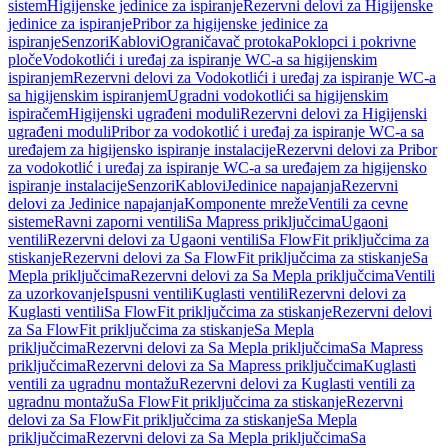
sistem
Higijenske jedinice za ispiranje
Rezervni delovi za Higijenske
jedinice za ispiranje
Pribor za higijenske jedinice za
ispiranje
Senzori
Kablovi
Ograničavač protoka
Poklopci i pokrivne
ploče
Vodokotlići i uređaj za ispiranje WC-a sa higijenskim
ispiranjem
Rezervni delovi za Vodokotlići i uređaj za ispiranje WC-a
sa higijenskim ispiranjem
Ugradni vodokotlići sa higijenskim
ispiračem
Higijenski ugrađeni moduli
Rezervni delovi za Higijenski
ugrađeni moduli
Pribor za vodokotlić i uređaj za ispiranje WC-a sa
uređajem za higijensko ispiranje instalacije
Rezervni delovi za Pribor
za vodokotlić i uređaj za ispiranje WC-a sa uređajem za higijensko
ispiranje instalacije
Senzori
Kablovi
Jedinice napajanja
Rezervni
delovi za Jedinice napajanja
Komponente mreže
Ventili za cevne
sisteme
Ravni zaporni ventili
Sa Mapress priključcima
Ugaoni
ventili
Rezervni delovi za Ugaoni ventili
Sa FlowFit priključcima za
stiskanje
Rezervni delovi za Sa FlowFit priključcima za stiskanje
Sa
Mepla priključcima
Rezervni delovi za Sa Mepla priključcima
Ventili
za uzorkovanje
Ispusni ventili
Kuglasti ventili
Rezervni delovi za
Kuglasti ventili
Sa FlowFit priključcima za stiskanje
Rezervni delovi
za Sa FlowFit priključcima za stiskanje
Sa Mepla
priključcima
Rezervni delovi za Sa Mepla priključcima
Sa Mapress
priključcima
Rezervni delovi za Sa Mapress priključcima
Kuglasti
ventili za ugradnu montažu
Rezervni delovi za Kuglasti ventili za
ugradnu montažu
Sa FlowFit priključcima za stiskanje
Rezervni
delovi za Sa FlowFit priključcima za stiskanje
Sa Mepla
priključcima
Rezervni delovi za Sa Mepla priključcima
Sa