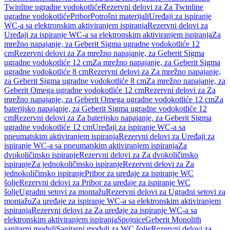
Twinline ugradne vodokotliće
Rezervni delovi za Za Twinline
ugradne vodokotliće
Pribor
Potrošni materijali
Uređaji za ispiranje
WC-a sa elektronskim aktiviranjem ispiranja
Rezervni delovi za
Uređaji za ispiranje WC-a sa elektronskim aktiviranjem ispiranja
Za
mrežno napajanje, za Geberit Sigma ugradne vodokotliće 12
cm
Rezervni delovi za Za mrežno napajanje, za Geberit Sigma
ugradne vodokotliće 12 cm
Za mrežno napajanje, za Geberit Sigma
ugradne vodokotliće 8 cm
Rezervni delovi za Za mrežno napajanje,
za Geberit Sigma ugradne vodokotliće 8 cm
Za mrežno napajanje, za
Geberit Omega ugradne vodokotliće 12 cm
Rezervni delovi za Za
mrežno napajanje, za Geberit Omega ugradne vodokotliće 12 cm
Za
baterijsko napajanje, za Geberit Sigma ugradne vodokotliće 12
cm
Rezervni delovi za Za baterijsko napajanje, za Geberit Sigma
ugradne vodokotliće 12 cm
Uređaji za ispiranje WC-a sa
pneumatskim aktiviranjem ispiranja
Rezervni delovi za Uređaji za
ispiranje WC-a sa pneumatskim aktiviranjem ispiranja
Za
dvokoličinsko ispiranje
Rezervni delovi za Za dvokoličinsko
ispiranje
Za jednokoličinsko ispiranje
Rezervni delovi za Za
jednokoličinsko ispiranje
Pribor za uređaje za ispiranje WC
šolje
Rezervni delovi za Pribor za uređaje za ispiranje WC
šolje
Ugradni setovi za montažu
Rezervni delovi za Ugradni setovi za
montažu
Za uređaje za ispiranje WC-a sa elektronskim aktiviranjem
ispiranja
Rezervni delovi za Za uređaje za ispiranje WC-a sa
elektronskim aktiviranjem ispiranja
Spojnice
Geberit Monolith
sanitarni moduli
Sanitarni moduli za WC šolje
Rezervni delovi za