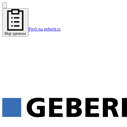
Preći na geberit.rs
Moji spiskovi