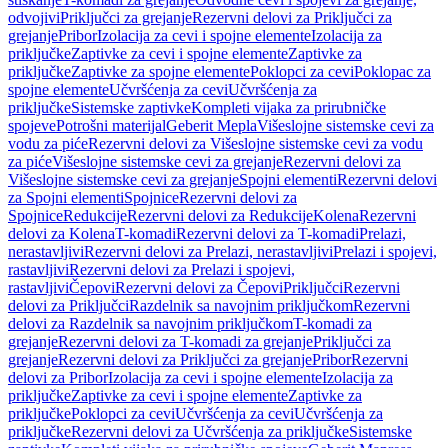
odvojivi
Priključci za grejanje
Rezervni delovi za Priključci za
grejanje
Pribor
Izolacija za cevi i spojne elemente
Izolacija za
priključke
Zaptivke za cevi i spojne elemente
Zaptivke za
priključke
Zaptivke za spojne elemente
Poklopci za cevi
Poklopac za
spojne elemente
Učvršćenja za cevi
Učvršćenja za
priključke
Sistemske zaptivke
Kompleti vijaka za prirubničke
spojeve
Potrošni materijal
Geberit Mepla
Višeslojne sistemske cevi za
vodu za piće
Rezervni delovi za Višeslojne sistemske cevi za vodu
za piće
Višeslojne sistemske cevi za grejanje
Rezervni delovi za
Višeslojne sistemske cevi za grejanje
Spojni elementi
Rezervni delovi
za Spojni elementi
Spojnice
Rezervni delovi za
Spojnice
Redukcije
Rezervni delovi za Redukcije
Kolena
Rezervni
delovi za Kolena
T-komadi
Rezervni delovi za T-komadi
Prelazi,
nerastavljivi
Rezervni delovi za Prelazi, nerastavljivi
Prelazi i spojevi,
rastavljivi
Rezervni delovi za Prelazi i spojevi,
rastavljivi
Čepovi
Rezervni delovi za Čepovi
Priključci
Rezervni
delovi za Priključci
Razdelnik sa navojnim priključkom
Rezervni
delovi za Razdelnik sa navojnim priključkom
T-komadi za
grejanje
Rezervni delovi za T-komadi za grejanje
Priključci za
grejanje
Rezervni delovi za Priključci za grejanje
Pribor
Rezervni
delovi za Pribor
Izolacija za cevi i spojne elemente
Izolacija za
priključke
Zaptivke za cevi i spojne elemente
Zaptivke za
priključke
Poklopci za cevi
Učvršćenja za cevi
Učvršćenja za
priključke
Rezervni delovi za Učvršćenja za priključke
Sistemske