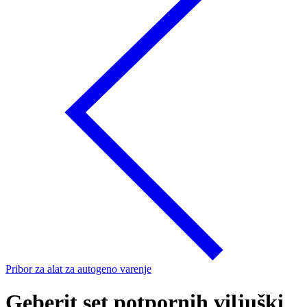
Pribor za alat za autogeno varenje
Geberit set potpornih viljuški