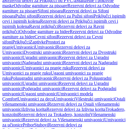
a
Rezervni delovi za Priključci od PVC-a
Manžetne i pokrivne
maske
Odvodne garniture za pisoare
Rezervni delovi za Odvodne
garniture za pisoare
Sifoni pisoara
Rezervni delovi za Sifoni
pisoara
Pužni sifoni
Rezervni delovi za Pužni sifoni
Priključci ispirnih
cevi i ispirnih kolena
Rezervni delovi za Priključci ispirnih cevi i
ispirnih kolena
Ravni priključci
Rezervni delovi za Ravni
priključci
Odvodne garniture za bidee
Rezervni delovi za Odvodne
garniture za bidee
Cevni sifoni
Rezervni delovi za Cevni
sifoni
Priključci
Zaptivke
Prostori za
pranje
Umivaonici
Umivaonici
Rezervni delovi za
Umivaonici
Dvostruki umivaonici
Rezervni delovi za Dvostruki
umivaonici
Ugradni umivaonici
Rezervni delovi za Ugradni
umivaonici
Nadgradni umivaonici
Rezervni delovi za Nadgradni
umivaonici
Umivaonici za pranje ruku
Rezervni delovi za
Umivaonici za pranje ruku
Ugaoni umivaonici za pranje
ruku
Poluugradni umivaonici
Rezervni delovi za Poluugradni
umivaonici
Ugradni umivaonici
Rezervni delovi za Ugradni
umivaonici
Podgradni umivaonici
Rezervni delovi za Podgradni
umivaonici
Ugaoni umivaonici
Umivaonici modela
Comfort
Umivaonici za decu
Umivaonici
Višestruki umivaonici
Ostali
višenamenski umivaonici
Rezervni delovi za Ostali višenamenski
umivaonici
Izlivna korita
Rezervni delovi za Izlivna korita
Trokadero,
konzolni
Rezervni delovi za Trokadero, konzolni
Višenamenski
umivaonici
Rezervni delovi za Višenamenski umivaonici
Umivaonici
za učionice
Pribor
Stubovi
Rezervni delovi za