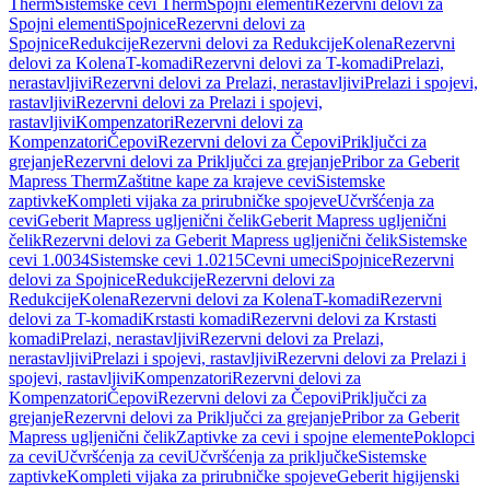
Therm
Sistemske cevi Therm
Spojni elementi
Rezervni delovi za
Spojni elementi
Spojnice
Rezervni delovi za
Spojnice
Redukcije
Rezervni delovi za Redukcije
Kolena
Rezervni
delovi za Kolena
T-komadi
Rezervni delovi za T-komadi
Prelazi,
nerastavljivi
Rezervni delovi za Prelazi, nerastavljivi
Prelazi i spojevi,
rastavljivi
Rezervni delovi za Prelazi i spojevi,
rastavljivi
Kompenzatori
Rezervni delovi za
Kompenzatori
Čepovi
Rezervni delovi za Čepovi
Priključci za
grejanje
Rezervni delovi za Priključci za grejanje
Pribor za Geberit
Mapress Therm
Zaštitne kape za krajeve cevi
Sistemske
zaptivke
Kompleti vijaka za prirubničke spojeve
Učvršćenja za
cevi
Geberit Mapress ugljenični čelik
Geberit Mapress ugljenični
čelik
Rezervni delovi za Geberit Mapress ugljenični čelik
Sistemske
cevi 1.0034
Sistemske cevi 1.0215
Cevni umeci
Spojnice
Rezervni
delovi za Spojnice
Redukcije
Rezervni delovi za
Redukcije
Kolena
Rezervni delovi za Kolena
T-komadi
Rezervni
delovi za T-komadi
Krstasti komadi
Rezervni delovi za Krstasti
komadi
Prelazi, nerastavljivi
Rezervni delovi za Prelazi,
nerastavljivi
Prelazi i spojevi, rastavljivi
Rezervni delovi za Prelazi i
spojevi, rastavljivi
Kompenzatori
Rezervni delovi za
Kompenzatori
Čepovi
Rezervni delovi za Čepovi
Priključci za
grejanje
Rezervni delovi za Priključci za grejanje
Pribor za Geberit
Mapress ugljenični čelik
Zaptivke za cevi i spojne elemente
Poklopci
za cevi
Učvršćenja za cevi
Učvršćenja za priključke
Sistemske
zaptivke
Kompleti vijaka za prirubničke spojeve
Geberit higijenski