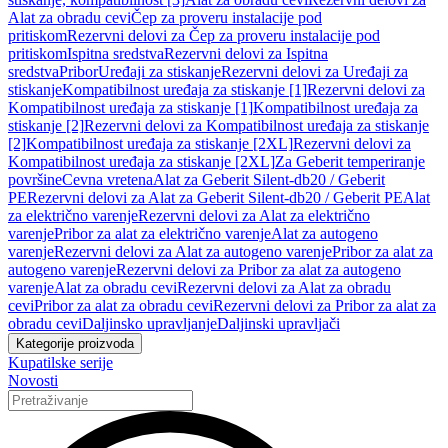
Alat za obradu cevi
Čep za proveru instalacije pod
pritiskom
Rezervni delovi za Čep za proveru instalacije pod
pritiskom
Ispitna sredstva
Rezervni delovi za Ispitna
sredstva
Pribor
Uređaji za stiskanje
Rezervni delovi za Uređaji za
stiskanje
Kompatibilnost uređaja za stiskanje [1]
Rezervni delovi za
Kompatibilnost uređaja za stiskanje [1]
Kompatibilnost uređaja za
stiskanje [2]
Rezervni delovi za Kompatibilnost uređaja za stiskanje
[2]
Kompatibilnost uređaja za stiskanje [2XL]
Rezervni delovi za
Kompatibilnost uređaja za stiskanje [2XL]
Za Geberit temperiranje
površine
Cevna vretena
Alat za Geberit Silent-db20 / Geberit
PE
Rezervni delovi za Alat za Geberit Silent-db20 / Geberit PE
Alat
za električno varenje
Rezervni delovi za Alat za električno
varenje
Pribor za alat za električno varenje
Alat za autogeno
varenje
Rezervni delovi za Alat za autogeno varenje
Pribor za alat za
autogeno varenje
Rezervni delovi za Pribor za alat za autogeno
varenje
Alat za obradu cevi
Rezervni delovi za Alat za obradu
cevi
Pribor za alat za obradu cevi
Rezervni delovi za Pribor za alat za
obradu cevi
Daljinsko upravljanje
Daljinski upravljači
Kategorije proizvoda
Kupatilske serije
Novosti