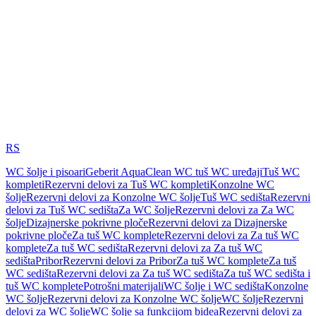
RS
WC šolje i pisoari
Geberit AquaClean WC tuš WC uređaji
Tuš WC
kompleti
Rezervni delovi za Tuš WC kompleti
Konzolne WC
šolje
Rezervni delovi za Konzolne WC šolje
Tuš WC sedišta
Rezervni
delovi za Tuš WC sedišta
Za WC šolje
Rezervni delovi za Za WC
šolje
Dizajnerske pokrivne ploče
Rezervni delovi za Dizajnerske
pokrivne ploče
Za tuš WC komplete
Rezervni delovi za Za tuš WC
komplete
Za tuš WC sedišta
Rezervni delovi za Za tuš WC
sedišta
Pribor
Rezervni delovi za Pribor
Za tuš WC komplete
Za tuš
WC sedišta
Rezervni delovi za Za tuš WC sedišta
Za tuš WC sedišta i
tuš WC komplete
Potrošni materijali
WC šolje i WC sedišta
Konzolne
WC šolje
Rezervni delovi za Konzolne WC šolje
WC šolje
Rezervni
delovi za WC šolje
WC šolje sa funkcijom bidea
Rezervni delovi za