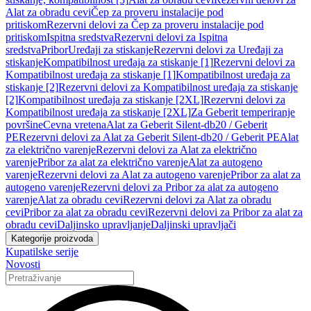
Alat za obradu cevi
Čep za proveru instalacije pod
pritiskom
Rezervni delovi za Čep za proveru instalacije pod
pritiskom
Ispitna sredstva
Rezervni delovi za Ispitna
sredstva
Pribor
Uređaji za stiskanje
Rezervni delovi za Uređaji za
stiskanje
Kompatibilnost uređaja za stiskanje [1]
Rezervni delovi za
Kompatibilnost uređaja za stiskanje [1]
Kompatibilnost uređaja za
stiskanje [2]
Rezervni delovi za Kompatibilnost uređaja za stiskanje
[2]
Kompatibilnost uređaja za stiskanje [2XL]
Rezervni delovi za
Kompatibilnost uređaja za stiskanje [2XL]
Za Geberit temperiranje
površine
Cevna vretena
Alat za Geberit Silent-db20 / Geberit
PE
Rezervni delovi za Alat za Geberit Silent-db20 / Geberit PE
Alat
za električno varenje
Rezervni delovi za Alat za električno
varenje
Pribor za alat za električno varenje
Alat za autogeno
varenje
Rezervni delovi za Alat za autogeno varenje
Pribor za alat za
autogeno varenje
Rezervni delovi za Pribor za alat za autogeno
varenje
Alat za obradu cevi
Rezervni delovi za Alat za obradu
cevi
Pribor za alat za obradu cevi
Rezervni delovi za Pribor za alat za
obradu cevi
Daljinsko upravljanje
Daljinski upravljači
Kategorije proizvoda
Kupatilske serije
Novosti