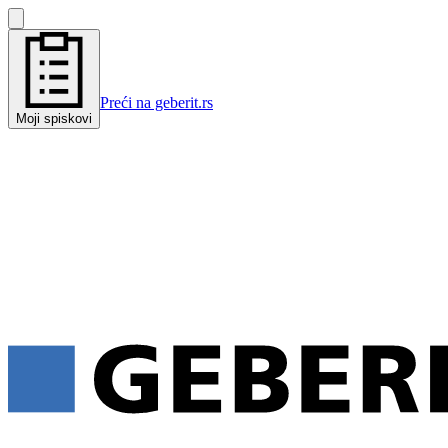
Preći na geberit.rs
Moji spiskovi