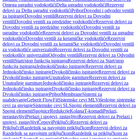
Omega ugradni vodokotlići
Delta ugradni vodokotlići
Rezervni
delovi za Delta ugradni vodokotlići
Pribor
Dovodni i odvodni ventili
za ispiranje
Dovodni ventili
Rezervni delovi za Dovodni
ventili
Dovodni ventili za predzidne vodokotliće
Rezervni delovi za
Dovodni ventili za predzidne vodokotliće
Dovodni ventili za
ugradne vodokotliće
Rezervni delovi za Dovodni ventili za ugradne
vodokotliće
Dovodni ventili za keramičke vodokotliće
Rezervni
delovi za Dovodni ventili za keramičke vodokotliće
Dovodni ventili
za vodokotliće univerzalni
Rezervni delovi za Dovodni ventili za
vodokotliće univerzalni
Odvodni ventili
Rezervni delovi za Odvodni
ventili
Start/stop funkcija ispiranja
Rezervni delovi za Start/stop
funkcija ispiranja
Jednokoličinsko ispiranje
Rezervni delovi za
Jednokoličinsko ispiranje
Dvokoličinsko ispiranje
Rezervni delovi za
Dvokoličinsko ispiranje
Unutrašnje garniture
Rezervni delovi za
Unutrašnje garniture
Jednokoličinsko ispiranje
Rezervni delovi za
Jednokoličinsko ispiranje
Dvokoličinsko ispiranje
Rezervni delovi za
Dvokoličinsko ispiranje
Pribor
Membrane
Sistemi za
snabdevanje
Geberit FlowFit
Sistemske cevi ML
Višeslojne sistemske
cevi za grejanje
Sistemske cevi SL
Spojni elementi
Rezervni delovi za
Spojni elementi
Spojnice
Redukcije
Kolana
T-komadi
Prelazi,
nerastavljivi
Prelazi i spojevi, rastavljivi
Rezervni delovi za Prelazi i
spojevi, rastavljivi
Čepovi
Priključci
Rezervni delovi za
Priključci
Razdelnik sa navojnim priključkom
Rezervni delovi za
Razdelnik sa navojnim priključkom
Razdelnik sa priključkom za
stiskanje
T-komadi za grejanje
Odvodne cevi i spojevi za grejanje,