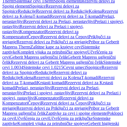
Therm
Sistemske cevi Therm
Spojni elementi
Rezervni delovi za
Spojni elementi
Spojnice
Rezervni delovi za
Spojnice
Redukcije
Rezervni delovi za Redukcije
Kolena
Rezervni
delovi za Kolena
T-komadi
Rezervni delovi za T-komadi
Prelazi,
nerastavljivi
Rezervni delovi za Prelazi, nerastavljivi
Prelazi i spojevi,
rastavljivi
Rezervni delovi za Prelazi i spojevi,
rastavljivi
Kompenzatori
Rezervni delovi za
Kompenzatori
Čepovi
Rezervni delovi za Čepovi
Priključci za
grejanje
Rezervni delovi za Priključci za grejanje
Pribor za Geberit
Mapress Therm
Zaštitne kape za krajeve cevi
Sistemske
zaptivke
Kompleti vijaka za prirubničke spojeve
Učvršćenja za
cevi
Geberit Mapress ugljenični čelik
Geberit Mapress ugljenični
čelik
Rezervni delovi za Geberit Mapress ugljenični čelik
Sistemske
cevi 1.0034
Sistemske cevi 1.0215
Cevni umeci
Spojnice
Rezervni
delovi za Spojnice
Redukcije
Rezervni delovi za
Redukcije
Kolena
Rezervni delovi za Kolena
T-komadi
Rezervni
delovi za T-komadi
Krstasti komadi
Rezervni delovi za Krstasti
komadi
Prelazi, nerastavljivi
Rezervni delovi za Prelazi,
nerastavljivi
Prelazi i spojevi, rastavljivi
Rezervni delovi za Prelazi i
spojevi, rastavljivi
Kompenzatori
Rezervni delovi za
Kompenzatori
Čepovi
Rezervni delovi za Čepovi
Priključci za
grejanje
Rezervni delovi za Priključci za grejanje
Pribor za Geberit
Mapress ugljenični čelik
Zaptivke za cevi i spojne elemente
Poklopci
za cevi
Učvršćenja za cevi
Učvršćenja za priključke
Sistemske
zaptivke
Kompleti vijaka za prirubničke spojeve
Geberit higijenski