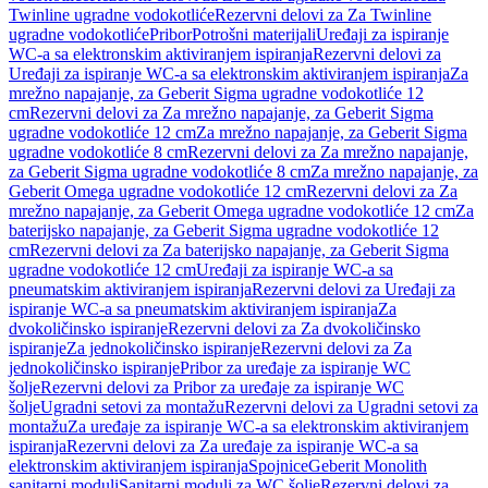
Twinline ugradne vodokotliće
Rezervni delovi za Za Twinline
ugradne vodokotliće
Pribor
Potrošni materijali
Uređaji za ispiranje
WC-a sa elektronskim aktiviranjem ispiranja
Rezervni delovi za
Uređaji za ispiranje WC-a sa elektronskim aktiviranjem ispiranja
Za
mrežno napajanje, za Geberit Sigma ugradne vodokotliće 12
cm
Rezervni delovi za Za mrežno napajanje, za Geberit Sigma
ugradne vodokotliće 12 cm
Za mrežno napajanje, za Geberit Sigma
ugradne vodokotliće 8 cm
Rezervni delovi za Za mrežno napajanje,
za Geberit Sigma ugradne vodokotliće 8 cm
Za mrežno napajanje, za
Geberit Omega ugradne vodokotliće 12 cm
Rezervni delovi za Za
mrežno napajanje, za Geberit Omega ugradne vodokotliće 12 cm
Za
baterijsko napajanje, za Geberit Sigma ugradne vodokotliće 12
cm
Rezervni delovi za Za baterijsko napajanje, za Geberit Sigma
ugradne vodokotliće 12 cm
Uređaji za ispiranje WC-a sa
pneumatskim aktiviranjem ispiranja
Rezervni delovi za Uređaji za
ispiranje WC-a sa pneumatskim aktiviranjem ispiranja
Za
dvokoličinsko ispiranje
Rezervni delovi za Za dvokoličinsko
ispiranje
Za jednokoličinsko ispiranje
Rezervni delovi za Za
jednokoličinsko ispiranje
Pribor za uređaje za ispiranje WC
šolje
Rezervni delovi za Pribor za uređaje za ispiranje WC
šolje
Ugradni setovi za montažu
Rezervni delovi za Ugradni setovi za
montažu
Za uređaje za ispiranje WC-a sa elektronskim aktiviranjem
ispiranja
Rezervni delovi za Za uređaje za ispiranje WC-a sa
elektronskim aktiviranjem ispiranja
Spojnice
Geberit Monolith
sanitarni moduli
Sanitarni moduli za WC šolje
Rezervni delovi za