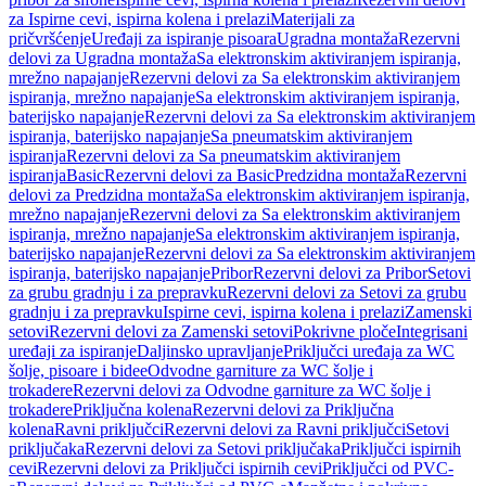
za Ispirne cevi, ispirna kolena i prelazi
Materijali za
pričvršćenje
Uređaji za ispiranje pisoara
Ugradna montaža
Rezervni
delovi za Ugradna montaža
Sa elektronskim aktiviranjem ispiranja,
mrežno napajanje
Rezervni delovi za Sa elektronskim aktiviranjem
ispiranja, mrežno napajanje
Sa elektronskim aktiviranjem ispiranja,
baterijsko napajanje
Rezervni delovi za Sa elektronskim aktiviranjem
ispiranja, baterijsko napajanje
Sa pneumatskim aktiviranjem
ispiranja
Rezervni delovi za Sa pneumatskim aktiviranjem
ispiranja
Basic
Rezervni delovi za Basic
Predzidna montaža
Rezervni
delovi za Predzidna montaža
Sa elektronskim aktiviranjem ispiranja,
mrežno napajanje
Rezervni delovi za Sa elektronskim aktiviranjem
ispiranja, mrežno napajanje
Sa elektronskim aktiviranjem ispiranja,
baterijsko napajanje
Rezervni delovi za Sa elektronskim aktiviranjem
ispiranja, baterijsko napajanje
Pribor
Rezervni delovi za Pribor
Setovi
za grubu gradnju i za prepravku
Rezervni delovi za Setovi za grubu
gradnju i za prepravku
Ispirne cevi, ispirna kolena i prelazi
Zamenski
setovi
Rezervni delovi za Zamenski setovi
Pokrivne ploče
Integrisani
uređaji za ispiranje
Daljinsko upravljanje
Priključci uređaja za WC
šolje, pisoare i bidee
Odvodne garniture za WC šolje i
trokadere
Rezervni delovi za Odvodne garniture za WC šolje i
trokadere
Priključna kolena
Rezervni delovi za Priključna
kolena
Ravni priključci
Rezervni delovi za Ravni priključci
Setovi
priključaka
Rezervni delovi za Setovi priključaka
Priključci ispirnih
cevi
Rezervni delovi za Priključci ispirnih cevi
Priključci od PVC-