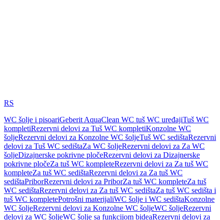
RS
WC šolje i pisoari
Geberit AquaClean WC tuš WC uređaji
Tuš WC
kompleti
Rezervni delovi za Tuš WC kompleti
Konzolne WC
šolje
Rezervni delovi za Konzolne WC šolje
Tuš WC sedišta
Rezervni
delovi za Tuš WC sedišta
Za WC šolje
Rezervni delovi za Za WC
šolje
Dizajnerske pokrivne ploče
Rezervni delovi za Dizajnerske
pokrivne ploče
Za tuš WC komplete
Rezervni delovi za Za tuš WC
komplete
Za tuš WC sedišta
Rezervni delovi za Za tuš WC
sedišta
Pribor
Rezervni delovi za Pribor
Za tuš WC komplete
Za tuš
WC sedišta
Rezervni delovi za Za tuš WC sedišta
Za tuš WC sedišta i
tuš WC komplete
Potrošni materijali
WC šolje i WC sedišta
Konzolne
WC šolje
Rezervni delovi za Konzolne WC šolje
WC šolje
Rezervni
delovi za WC šolje
WC šolje sa funkcijom bidea
Rezervni delovi za