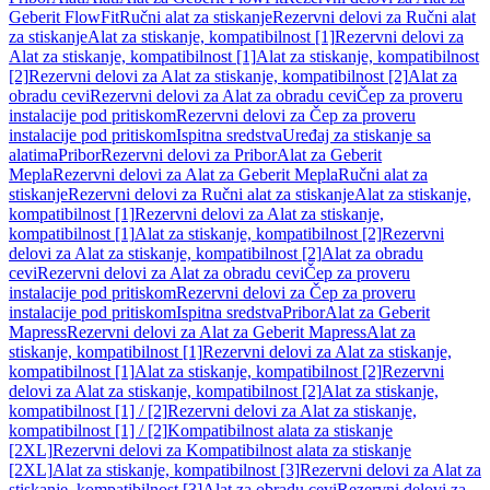
Geberit FlowFit
Ručni alat za stiskanje
Rezervni delovi za Ručni alat
za stiskanje
Alat za stiskanje, kompatibilnost [1]
Rezervni delovi za
Alat za stiskanje, kompatibilnost [1]
Alat za stiskanje, kompatibilnost
[2]
Rezervni delovi za Alat za stiskanje, kompatibilnost [2]
Alat za
obradu cevi
Rezervni delovi za Alat za obradu cevi
Čep za proveru
instalacije pod pritiskom
Rezervni delovi za Čep za proveru
instalacije pod pritiskom
Ispitna sredstva
Uređaj za stiskanje sa
alatima
Pribor
Rezervni delovi za Pribor
Alat za Geberit
Mepla
Rezervni delovi za Alat za Geberit Mepla
Ručni alat za
stiskanje
Rezervni delovi za Ručni alat za stiskanje
Alat za stiskanje,
kompatibilnost [1]
Rezervni delovi za Alat za stiskanje,
kompatibilnost [1]
Alat za stiskanje, kompatibilnost [2]
Rezervni
delovi za Alat za stiskanje, kompatibilnost [2]
Alat za obradu
cevi
Rezervni delovi za Alat za obradu cevi
Čep za proveru
instalacije pod pritiskom
Rezervni delovi za Čep za proveru
instalacije pod pritiskom
Ispitna sredstva
Pribor
Alat za Geberit
Mapress
Rezervni delovi za Alat za Geberit Mapress
Alat za
stiskanje, kompatibilnost [1]
Rezervni delovi za Alat za stiskanje,
kompatibilnost [1]
Alat za stiskanje, kompatibilnost [2]
Rezervni
delovi za Alat za stiskanje, kompatibilnost [2]
Alat za stiskanje,
kompatibilnost [1] / [2]
Rezervni delovi za Alat za stiskanje,
kompatibilnost [1] / [2]
Kompatibilnost alata za stiskanje
[2XL]
Rezervni delovi za Kompatibilnost alata za stiskanje
[2XL]
Alat za stiskanje, kompatibilnost [3]
Rezervni delovi za Alat za
stiskanje, kompatibilnost [3]
Alat za obradu cevi
Rezervni delovi za