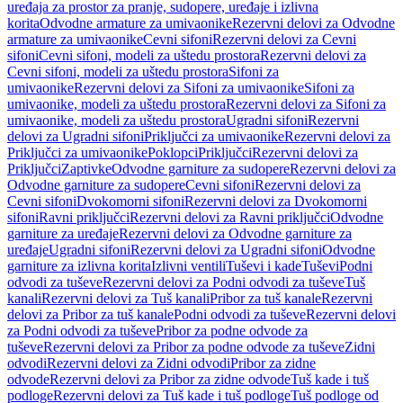
uređaja za prostor za pranje, sudopere, uređaje i izlivna
korita
Odvodne armature za umivaonike
Rezervni delovi za Odvodne
armature za umivaonike
Cevni sifoni
Rezervni delovi za Cevni
sifoni
Cevni sifoni, modeli za uštedu prostora
Rezervni delovi za
Cevni sifoni, modeli za uštedu prostora
Sifoni za
umivaonike
Rezervni delovi za Sifoni za umivaonike
Sifoni za
umivaonike, modeli za uštedu prostora
Rezervni delovi za Sifoni za
umivaonike, modeli za uštedu prostora
Ugradni sifoni
Rezervni
delovi za Ugradni sifoni
Priključci za umivaonike
Rezervni delovi za
Priključci za umivaonike
Poklopci
Priključci
Rezervni delovi za
Priključci
Zaptivke
Odvodne garniture za sudopere
Rezervni delovi za
Odvodne garniture za sudopere
Cevni sifoni
Rezervni delovi za
Cevni sifoni
Dvokomorni sifoni
Rezervni delovi za Dvokomorni
sifoni
Ravni priključci
Rezervni delovi za Ravni priključci
Odvodne
garniture za uređaje
Rezervni delovi za Odvodne garniture za
uređaje
Ugradni sifoni
Rezervni delovi za Ugradni sifoni
Odvodne
garniture za izlivna korita
Izlivni ventili
Tuševi i kade
Tuševi
Podni
odvodi za tuševe
Rezervni delovi za Podni odvodi za tuševe
Tuš
kanali
Rezervni delovi za Tuš kanali
Pribor za tuš kanale
Rezervni
delovi za Pribor za tuš kanale
Podni odvodi za tuševe
Rezervni delovi
za Podni odvodi za tuševe
Pribor za podne odvode za
tuševe
Rezervni delovi za Pribor za podne odvode za tuševe
Zidni
odvodi
Rezervni delovi za Zidni odvodi
Pribor za zidne
odvode
Rezervni delovi za Pribor za zidne odvode
Tuš kade i tuš
podloge
Rezervni delovi za Tuš kade i tuš podloge
Tuš podloge od