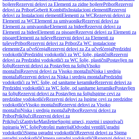
bojlere
Rezervni delovi za Elementi za zidne bojlere
Pribor
Rezervni
delovi za Pribor
Geberit Kombifix
Instalacioni elementi
Rezervni
delovi za Instalacioni elementi
Elementi za WC
Rezervni delovi za
Elementi za WC
Elementi za umivaonike
Rezervni delovi za
Elementi za umivaonike
Elementi za bidee
Rezervni delovi za
Elementi za bidee
Elementi za pisoare
Rezervni delovi za Elementi za
pisoare
Elementi za tuševe
Rezervni delovi za Elementi za
tuševe
Pribor
Rezervni delovi za Pribor
Za WC instalacione
elemente
Za učvršćenja
Rezervni delovi za Za učvršćenja
Predzidni
vodokotlići
Predzidni vodokotlići za WC šolje, plastični
Rezervni
delovi za Predzidni vodokotlići za WC šolje, plastični
Postavljen na
šolju
Rezervni delovi za Postavljen na šolju
Visoko
montažni
Rezervni delovi za Visoko montažni
Niska i srednja
montaža
Rezervni delovi za Niska i srednja montaža
Predzidni
vodokotlići za WC šolje, od sanitarne keramike
Rezervni delovi za
Predzidni vodokotlići za WC šolje, od sanitarne keramike
Postavljen
na šolju
Rezervni delovi za Postavljen na šolju
Ispirne cevi za
predzidne vodokotliće
Rezervni delovi za Ispirne cevi za predzidne
vodokotliće
Visoko montažni
Rezervni delovi za Visoko
montažni
Niska i srednja montaža
Pribor
Rezervni delovi za
Pribor
Priključci
Rezervni delovi za
Priključci
Zaptivke
Manžetne
Spojni umeci, rozetni i usporivači
ispiranja WC šolje
Potrošni materijal
Odvodni ventili
Ugradni
vodokotlići
Sigma ugradni vodokotlići
Rezervni delovi za Sigma
ugradni vodokotlići
Omega ugradni vodokotlići
Rezervni delovi za