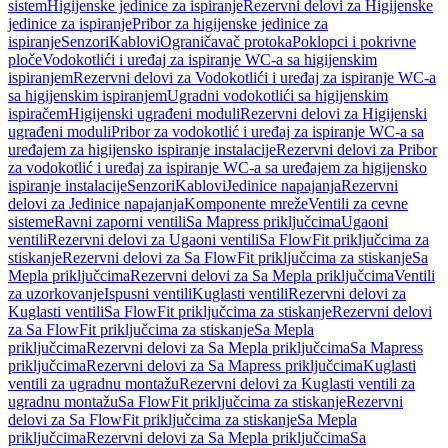
sistem
Higijenske jedinice za ispiranje
Rezervni delovi za Higijenske
jedinice za ispiranje
Pribor za higijenske jedinice za
ispiranje
Senzori
Kablovi
Ograničavač protoka
Poklopci i pokrivne
ploče
Vodokotlići i uređaj za ispiranje WC-a sa higijenskim
ispiranjem
Rezervni delovi za Vodokotlići i uređaj za ispiranje WC-a
sa higijenskim ispiranjem
Ugradni vodokotlići sa higijenskim
ispiračem
Higijenski ugrađeni moduli
Rezervni delovi za Higijenski
ugrađeni moduli
Pribor za vodokotlić i uređaj za ispiranje WC-a sa
uređajem za higijensko ispiranje instalacije
Rezervni delovi za Pribor
za vodokotlić i uređaj za ispiranje WC-a sa uređajem za higijensko
ispiranje instalacije
Senzori
Kablovi
Jedinice napajanja
Rezervni
delovi za Jedinice napajanja
Komponente mreže
Ventili za cevne
sisteme
Ravni zaporni ventili
Sa Mapress priključcima
Ugaoni
ventili
Rezervni delovi za Ugaoni ventili
Sa FlowFit priključcima za
stiskanje
Rezervni delovi za Sa FlowFit priključcima za stiskanje
Sa
Mepla priključcima
Rezervni delovi za Sa Mepla priključcima
Ventili
za uzorkovanje
Ispusni ventili
Kuglasti ventili
Rezervni delovi za
Kuglasti ventili
Sa FlowFit priključcima za stiskanje
Rezervni delovi
za Sa FlowFit priključcima za stiskanje
Sa Mepla
priključcima
Rezervni delovi za Sa Mepla priključcima
Sa Mapress
priključcima
Rezervni delovi za Sa Mapress priključcima
Kuglasti
ventili za ugradnu montažu
Rezervni delovi za Kuglasti ventili za
ugradnu montažu
Sa FlowFit priključcima za stiskanje
Rezervni
delovi za Sa FlowFit priključcima za stiskanje
Sa Mepla
priključcima
Rezervni delovi za Sa Mepla priključcima
Sa