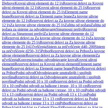
žljebove
Krovni ulivni elementi do 12 l/s
Rezervni delovi za Krovni
ulivni elementi do 12 l/s
Krovni ulivni elementi do 25 l/s
Rezervni
delovi za Krovni ulivni elementi do 25 l/s
Elementi parne
brane
Rezervni delovi za Elementi parne brane
Za krovne ulivne
elemente do 12 l/s
Rezervni delovi za Za krovne ulivne elemente do
12 l/s
Za krovne ulivne elemente do 25 l/s
Zaštita od požara
Zaštita od
požara za sisteme za odvodnjavanje
Sigurnosni prelivi
Rezervni
delovi za Sigurnosni prelivi
Za krovne ulivne elemente do 12
l/s
Rezervni delovi za Za krovne ulivne elemente do 12 l/s
Za krovne
ulivne elemente do 25 l/s
Rezervni delovi za Za krovne ulivne
elemente do 25 l/s
Učvršćenja
Sistem za pričvršćenje d40–200
Sistem
za pričvršćenje d250–315
Pribor
Rezervni delovi za Pribor
Za krovne
ulivne elemente
Rezervni delovi za Za krovne ulivne elemente
Za
učvršćenja
Konvencionalno odvodnjavanje krova
Krovni ulivni
elementi
Rezervni delovi za Krovni ulivni elementi
Elementi parne
brane
Rezervni delovi za Elementi parne brane
Pribor
Rezervni delovi
za Pribor
Podni odvod
Odvodnjavanje unutrašnjih i spoljnih
površina
Rezervni delovi za Odvodnjavanje unutrašnjih i spoljnih
površina
Podni odvodi 10 x 10 cm
Rezervni delovi za Podni odvodi
10 x 10 cm
Podni odvodi za balkone i terase, 10 x 10 cm
Rezervni
delovi za Podni odvodi za balkone i terase, 10 x 10 cm
Podni odvodi
13 x 13 cm
Rezervni delovi za Podni odvodi 13 x 13 cm
Podni
odvodi za balkone i terase 13 x 13 cm
Rezervni delovi za Podni
odvodi za balkone i terase 13 x 13 cm
Pribor
Rezervni delovi za
Pribor
Alati
Alati
Alat za Geberit FlowFit
Rezervni delovi za Alat za