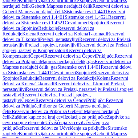
zaptivke
Kompleti vijaka za prirubničke spojeve
Geberit Mapress
nerđajući čelik
Geberit Mapress nerđajući čelik
Rezervni delovi za
Geberit Mapress nerđajući čelik
Sistemske cevi 1.4401
Rezervni
delovi za Sistemske cevi 1.4401
Sistemske cevi 1.4521
Rezervni
delovi za Sistemske cevi 1.4521
Cevni umeci
Spojnice
Rezervni
delovi za Spojnice
Redukcije
Rezervni delovi za
Redukcije
Kolena
Rezervni delovi za Kolena
T-komadi
Rezervni
delovi za T-komadi
Prelazi, nerastavljivi
Rezervni delovi za Prelazi,
nerastavljivi
Prelazi i spojevi, rastavljivi
Rezervni delovi za Prelazi i
spojevi, rastavljivi
Kompenzatori
Rezervni delovi za
Kompenzatori
Čepovi
Rezervni delovi za Čepovi
Priključci
Rezervni
delovi za Priključci
Mapress nerđajući čelik, gas
Rezervni delovi za
Mapress nerđajući čelik, gas
Sistemske cevi 1.4401
Rezervni delovi
za Sistemske cevi 1.4401
Cevni umeci
Spojnice
Rezervni delovi za
Spojnice
Redukcije
Rezervni delovi za Redukcije
Kolena
Rezervni
delovi za Kolena
T-komadi
Rezervni delovi za T-komadi
Prelazi,
nerastavljivi
Rezervni delovi za Prelazi, nerastavljivi
Prelazi i spojevi,
rastavljivi
Rezervni delovi za Prelazi i spojevi,
rastavljivi
Čepovi
Rezervni delovi za Čepovi
Priključci
Rezervni
delovi za Priključci
Pribor za Geberit Mapress nerđajući
čelik
Rezervni delovi za Pribor za Geberit Mapress nerđajući
čelik
Zaštitne kapice za kraj cevi
Izolacija za priključke
Zaptivke za
cevi i spojne elemente
Učvršćenja za cevi
Učvršćenja za
priključke
Rezervni delovi za Učvršćenja za priključke
Sistemske
zaptivke
Kompleti vijaka za prirubničke spojeve
Geberit Mapress