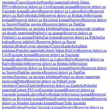
obujmice
Čepovi
Zaptivke
Potrošni materijal
Geberit Silent-
PP
Cevi
Rezervni delovi za Cevi
Fazonski komadi
Rezervni delovi za
Fazonski komadi
Lukovi
Rezervni delovi za Lukovi
Račve
Rezervni
delovi za Račve
Redukcije
Rezervni delovi za Redukcije
Revizioni
komadi
Rezervni delovi za Revizioni komadi
Spojevi
Rezervni delovi
za Spojevi
Natične spojnice
Rezervni delovi za Natične
spojnice
Spojnice sa steznim klještima
Prelazi na proizvode izrađene
od drugih materijala
Priključci za aparate
Rezervni delovi za
Priključci za aparate
Priključna kolena
Rezervni delovi za Priključna
kolena
Ravni priključci
Rezervni delovi za Ravni
priključci
Pribor
Cevne obujmice
Čepovi
Zaptivke
Zaštitni
poklopac
Potrošni materijal
Geberit Silent-Pro
Cevi
Rezervni delovi za
Cevi
Fazonski komadi
Rezervni delovi za Fazonski
komadi
Lukovi
Rezervni delovi za Lukovi
Račve
Rezervni delovi za
Račve
Redukcije
Rezervni delovi za Redukcije
Revizioni
komadi
Rezervni delovi za Revizioni komadi
Spojevi
Rezervni delovi
za Spojevi
Natične spojnice
Rezervni delovi za Natične
spojnice
Spojnice sa steznim klještima
Prelazi na druge materijale
proizvoda
Pribor
Rezervni delovi za Pribor
Cevne
obujmice
Čepovi
Zaptivke
Rezervni delovi za Zaptivke
Potrošni
materijal
Geberit PE
Cevi
Fazonski komadi
Rezervni delovi za
Fazonski komadi
Lukovi
Račve
Redukcije
Revizioni komadi
Rezervni
delovi za Revizioni komadi
Prelazi
Posebni fazonski komadi
Rezervni
delovi za Posebni fazonski komadi
SuperTube fazonski
komadi
Kolena
Posebni fazonski komadi
Spojevi
Rezervni delovi za