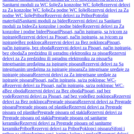
Sanitarni moduli za WC šolje
Za konzolne WC šolje
Rezervni delovi
za Za konzolne WC šolje
Za podne WC šolje
Rezervni delovi za Za
podne WC šolje
Pribor
Rezervni delovi za Pribor
Potrošni
materijali
Sanitarni moduli za bidee
Rezervni delovi za Sanitarni
moduli za bidee
Za konzolne i podne bidee
Rezervni delovi za Za
konzolne i podne bidee
Pisoari
Pisoari, način ispiranja, sa ivicom za
ispiranje
Rezervni delovi za Pisoari, način ispiranja, sa ivicom za
ispiranje
Bez poklopca
Rezervni delovi za Bez poklopca
Pisoari,
način ispiranja, bez oboda
Rezervni delovi za Pisoari, način ispiranja,
bez oboda
Za predzidnu ili ugradnu elektroniku za pisoar
Rezervni
delovi za Za predzidnu ili ugradnu elektroniku za pisoar
Sa
integrisanim uređajima za ispiranje pisoara
Rezervni delovi za Sa
integrisanim uređajima za ispiranje pisoara
Za integrisane uređaje za
ispiranje pisoara
Rezervni delovi za Za integrisane uređaje za
ispiranje pisoara
Pisoari, način ispiranja, sa/za poklopac WC-
a
Rezervni delovi za Pisoari, način ispiranja, sa/za poklopac WC-
a
Bez oboda
Rezervni delovi za Bez oboda
Pisoari, rad bez
vode
Rezervni delovi za Pisoari, rad bez vode
Bez poklopca
Rezervni
delovi za Bez poklopca
Pregrade pisoara
Rezervni delovi za Pregrade
pisoara
Pregrade pisoara od plastike
Rezervni delovi za Pregrade
pisoara od plastike
Pregrade pisoara od stakla
Rezervni delovi za
Pregrade pisoara od stakla
Pregrade pisoara od sanitarne
keramike
Rezervni delovi za Pregrade pisoara od sanitarne
keramike
Pribor
Rezervni delovi za Pribor
Poklopci pisoara
Sifoni i
pribor za sifone
Ispirne cevi, ispirna kolena i prelazi
Rezervni delovi