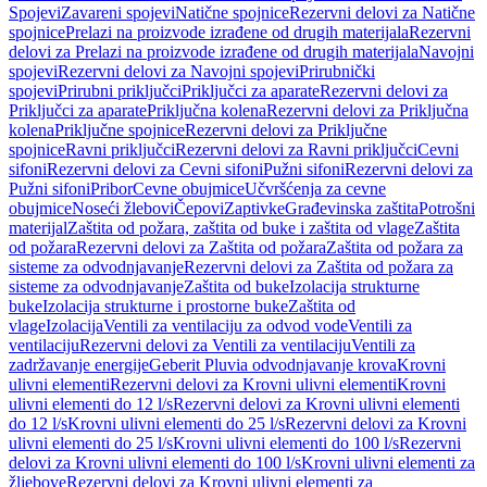
Spojevi
Zavareni spojevi
Natične spojnice
Rezervni delovi za Natične
spojnice
Prelazi na proizvode izrađene od drugih materijala
Rezervni
delovi za Prelazi na proizvode izrađene od drugih materijala
Navojni
spojevi
Rezervni delovi za Navojni spojevi
Prirubnički
spojevi
Prirubni priključci
Priključci za aparate
Rezervni delovi za
Priključci za aparate
Priključna kolena
Rezervni delovi za Priključna
kolena
Priključne spojnice
Rezervni delovi za Priključne
spojnice
Ravni priključci
Rezervni delovi za Ravni priključci
Cevni
sifoni
Rezervni delovi za Cevni sifoni
Pužni sifoni
Rezervni delovi za
Pužni sifoni
Pribor
Cevne obujmice
Učvršćenja za cevne
obujmice
Noseći žlebovi
Čepovi
Zaptivke
Građevinska zaštita
Potrošni
materijal
Zaštita od požara, zaštita od buke i zaštita od vlage
Zaštita
od požara
Rezervni delovi za Zaštita od požara
Zaštita od požara za
sisteme za odvodnjavanje
Rezervni delovi za Zaštita od požara za
sisteme za odvodnjavanje
Zaštita od buke
Izolacija strukturne
buke
Izolacija strukturne i prostorne buke
Zaštita od
vlage
Izolacija
Ventili za ventilaciju za odvod vode
Ventili za
ventilaciju
Rezervni delovi za Ventili za ventilaciju
Ventili za
zadržavanje energije
Geberit Pluvia odvodnjavanje krova
Krovni
ulivni elementi
Rezervni delovi za Krovni ulivni elementi
Krovni
ulivni elementi do 12 l/s
Rezervni delovi za Krovni ulivni elementi
do 12 l/s
Krovni ulivni elementi do 25 l/s
Rezervni delovi za Krovni
ulivni elementi do 25 l/s
Krovni ulivni elementi do 100 l/s
Rezervni
delovi za Krovni ulivni elementi do 100 l/s
Krovni ulivni elementi za
žljebove
Rezervni delovi za Krovni ulivni elementi za