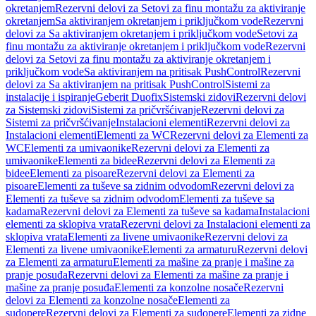
okretanjem
Rezervni delovi za Setovi za finu montažu za aktiviranje
okretanjem
Sa aktiviranjem okretanjem i priključkom vode
Rezervni
delovi za Sa aktiviranjem okretanjem i priključkom vode
Setovi za
finu montažu za aktiviranje okretanjem i priključkom vode
Rezervni
delovi za Setovi za finu montažu za aktiviranje okretanjem i
priključkom vode
Sa aktiviranjem na pritisak PushControl
Rezervni
delovi za Sa aktiviranjem na pritisak PushControl
Sistemi za
instalacije i ispiranje
Geberit Duofix
Sistemski zidovi
Rezervni delovi
za Sistemski zidovi
Sistemi za pričvršćivanje
Rezervni delovi za
Sistemi za pričvršćivanje
Instalacioni elementi
Rezervni delovi za
Instalacioni elementi
Elementi za WC
Rezervni delovi za Elementi za
WC
Elementi za umivaonike
Rezervni delovi za Elementi za
umivaonike
Elementi za bidee
Rezervni delovi za Elementi za
bidee
Elementi za pisoare
Rezervni delovi za Elementi za
pisoare
Elementi za tuševe sa zidnim odvodom
Rezervni delovi za
Elementi za tuševe sa zidnim odvodom
Elementi za tuševe sa
kadama
Rezervni delovi za Elementi za tuševe sa kadama
Instalacioni
elementi za sklopiva vrata
Rezervni delovi za Instalacioni elementi za
sklopiva vrata
Elementi za livene umivaonike
Rezervni delovi za
Elementi za livene umivaonike
Elementi za armaturu
Rezervni delovi
za Elementi za armaturu
Elementi za mašine za pranje i mašine za
pranje posuđa
Rezervni delovi za Elementi za mašine za pranje i
mašine za pranje posuđa
Elementi za konzolne nosače
Rezervni
delovi za Elementi za konzolne nosače
Elementi za
sudopere
Rezervni delovi za Elementi za sudopere
Elementi za zidne