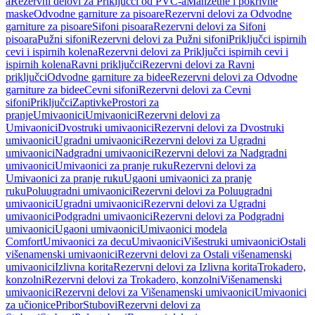
a
Rezervni delovi za Priključci od PVC-a
Manžetne i pokrivne
maske
Odvodne garniture za pisoare
Rezervni delovi za Odvodne
garniture za pisoare
Sifoni pisoara
Rezervni delovi za Sifoni
pisoara
Pužni sifoni
Rezervni delovi za Pužni sifoni
Priključci ispirnih
cevi i ispirnih kolena
Rezervni delovi za Priključci ispirnih cevi i
ispirnih kolena
Ravni priključci
Rezervni delovi za Ravni
priključci
Odvodne garniture za bidee
Rezervni delovi za Odvodne
garniture za bidee
Cevni sifoni
Rezervni delovi za Cevni
sifoni
Priključci
Zaptivke
Prostori za
pranje
Umivaonici
Umivaonici
Rezervni delovi za
Umivaonici
Dvostruki umivaonici
Rezervni delovi za Dvostruki
umivaonici
Ugradni umivaonici
Rezervni delovi za Ugradni
umivaonici
Nadgradni umivaonici
Rezervni delovi za Nadgradni
umivaonici
Umivaonici za pranje ruku
Rezervni delovi za
Umivaonici za pranje ruku
Ugaoni umivaonici za pranje
ruku
Poluugradni umivaonici
Rezervni delovi za Poluugradni
umivaonici
Ugradni umivaonici
Rezervni delovi za Ugradni
umivaonici
Podgradni umivaonici
Rezervni delovi za Podgradni
umivaonici
Ugaoni umivaonici
Umivaonici modela
Comfort
Umivaonici za decu
Umivaonici
Višestruki umivaonici
Ostali
višenamenski umivaonici
Rezervni delovi za Ostali višenamenski
umivaonici
Izlivna korita
Rezervni delovi za Izlivna korita
Trokadero,
konzolni
Rezervni delovi za Trokadero, konzolni
Višenamenski
umivaonici
Rezervni delovi za Višenamenski umivaonici
Umivaonici
za učionice
Pribor
Stubovi
Rezervni delovi za