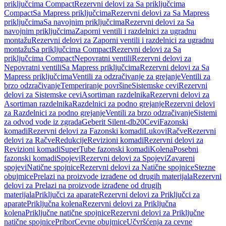
priključcima Compact
Rezervni delovi za Sa priključcima
Compact
Sa Mapress priključcima
Rezervni delovi za Sa Mapress
priključcima
Sa navojnim priključcima
Rezervni delovi za Sa
navojnim priključcima
Zaporni ventili i razdelnici za ugradnu
montažu
Rezervni delovi za Zaporni ventili i razdelnici za ugradnu
montažu
Sa priključcima Compact
Rezervni delovi za Sa
priključcima Compact
Nepovratni ventili
Rezervni delovi za
Nepovratni ventili
Sa Mapress priključcima
Rezervni delovi za Sa
Mapress priključcima
Ventili za odzračivanje za grejanje
Ventili za
brzo odzračivanje
Temperiranje površine
Sistemske cevi
Rezervni
delovi za Sistemske cevi
Asortiman razdelnika
Rezervni delovi za
Asortiman razdelnika
Razdelnici za podno grejanje
Rezervni delovi
za Razdelnici za podno grejanje
Ventili za brzo odzračivanje
Sistemi
za odvod vode iz zgrada
Geberit Silent-db20
Cevi
Fazonski
komadi
Rezervni delovi za Fazonski komadi
Lukovi
Račve
Rezervni
delovi za Račve
Redukcije
Revizioni komadi
Rezervni delovi za
Revizioni komadi
SuperTube fazonski komadi
Kolena
Posebni
fazonski komadi
Spojevi
Rezervni delovi za Spojevi
Zavareni
spojevi
Natične spojnice
Rezervni delovi za Natične spojnice
Stezne
obujmice
Prelazi na proizvode izrađene od drugih materijala
Rezervni
delovi za Prelazi na proizvode izrađene od drugih
materijala
Priključci za aparate
Rezervni delovi za Priključci za
aparate
Priključna kolena
Rezervni delovi za Priključna
kolena
Priključne natične spojnice
Rezervni delovi za Priključne
natične spojnice
Pribor
Cevne obujmice
Učvršćenja za cevne