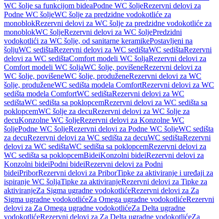
WC šolje sa funkcijom bidea
Podne WC šolje
Rezervni delovi za
Podne WC šolje
WC šolje za predzidne vodokotliće za
monoblok
Rezervni delovi za WC šolje za predzidne vodokotliće za
monoblok
WC šolje
Rezervni delovi za WC šolje
Predzidni
vodokotlići za WC šolje, od sanitarne keramike
Postavljeni na
šolju
WC sedišta
Rezervni delovi za WC sedišta
WC sedišta
Rezervni
delovi za WC sedišta
Comfort modeli WC šolja
Rezervni delovi za
Comfort modeli WC šolja
WC šolje, povišene
Rezervni delovi za
WC šolje, povišene
WC šolje, produžene
Rezervni delovi za WC
šolje, produžene
WC sedišta modela Comfort
Rezervni delovi za WC
sedišta modela Comfort
WC sedišta
Rezervni delovi za WC
sedišta
WC sedišta sa poklopcem
Rezervni delovi za WC sedišta sa
poklopcem
WC šolje za decu
Rezervni delovi za WC šolje za
decu
Konzolne WC šolje
Rezervni delovi za Konzolne WC
šolje
Podne WC šolje
Rezervni delovi za Podne WC šolje
WC sedišta
za decu
Rezervni delovi za WC sedišta za decu
WC sedišta
Rezervni
delovi za WC sedišta
WC sedišta sa poklopcem
Rezervni delovi za
WC sedišta sa poklopcem
Bidei
Konzolni bidei
Rezervni delovi za
Konzolni bidei
Podni bidei
Rezervni delovi za Podni
bidei
Pribor
Rezervni delovi za Pribor
Tipke za aktiviranje i uređaji za
ispiranje WC šolja
Tipke za aktiviranje
Rezervni delovi za Tipke za
aktiviranje
Za Sigma ugradne vodokotliće
Rezervni delovi za Za
Sigma ugradne vodokotliće
Za Omega ugradne vodokotliće
Rezervni
delovi za Za Omega ugradne vodokotliće
Za Delta ugradne
vodokotliće
Rezervni delovi za Za Delta ugradne vodokotliće
Za