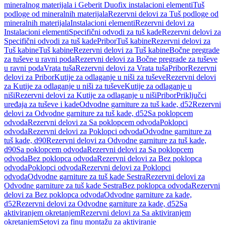
mineralnog materijala i Geberit Duofix instalacioni elementi
Tuš
podloge od mineralnih materijala
Rezervni delovi za Tuš podloge od
mineralnih materijala
Instalacioni elementi
Rezervni delovi za
Instalacioni elementi
Specifični odvodi za tuš kade
Rezervni delovi za
Specifični odvodi za tuš kade
Pribor
Tuš kabine
Rezervni delovi za
Tuš kabine
Tuš kabine
Rezervni delovi za Tuš kabine
Bočne pregrade
za tuševe u ravni poda
Rezervni delovi za Bočne pregrade za tuševe
u ravni poda
Vrata tuša
Rezervni delovi za Vrata tuša
Pribor
Rezervni
delovi za Pribor
Kutije za odlaganje u niši za tuševe
Rezervni delovi
za Kutije za odlaganje u niši za tuševe
Kutije za odlaganje u
niši
Rezervni delovi za Kutije za odlaganje u niši
Pribor
Priključci
uređaja za tuševe i kade
Odvodne garniture za tuš kade, d52
Rezervni
delovi za Odvodne garniture za tuš kade, d52
Sa poklopcem
odvoda
Rezervni delovi za Sa poklopcem odvoda
Poklopci
odvoda
Rezervni delovi za Poklopci odvoda
Odvodne garniture za
tuš kade, d90
Rezervni delovi za Odvodne garniture za tuš kade,
d90
Sa poklopcem odvoda
Rezervni delovi za Sa poklopcem
odvoda
Bez poklopca odvoda
Rezervni delovi za Bez poklopca
odvoda
Poklopci odvoda
Rezervni delovi za Poklopci
odvoda
Odvodne garniture za tuš kade Sestra
Rezervni delovi za
Odvodne garniture za tuš kade Sestra
Bez poklopca odvoda
Rezervni
delovi za Bez poklopca odvoda
Odvodne garniture za kade,
d52
Rezervni delovi za Odvodne garniture za kade, d52
Sa
aktiviranjem okretanjem
Rezervni delovi za Sa aktiviranjem
okretanjem
Setovi za finu montažu za aktiviranje