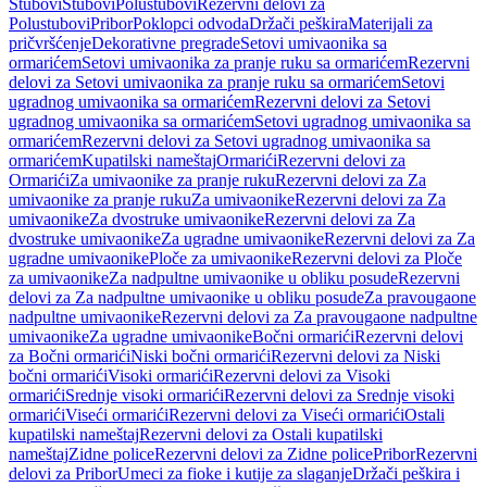
Stubovi
Stubovi
Polustubovi
Rezervni delovi za
Polustubovi
Pribor
Poklopci odvoda
Držači peškira
Materijali za
pričvršćenje
Dekorativne pregrade
Setovi umivaonika sa
ormarićem
Setovi umivaonika za pranje ruku sa ormarićem
Rezervni
delovi za Setovi umivaonika za pranje ruku sa ormarićem
Setovi
ugradnog umivaonika sa ormarićem
Rezervni delovi za Setovi
ugradnog umivaonika sa ormarićem
Setovi ugradnog umivaonika sa
ormarićem
Rezervni delovi za Setovi ugradnog umivaonika sa
ormarićem
Kupatilski nameštaj
Ormarići
Rezervni delovi za
Ormarići
Za umivaonike za pranje ruku
Rezervni delovi za Za
umivaonike za pranje ruku
Za umivaonike
Rezervni delovi za Za
umivaonike
Za dvostruke umivaonike
Rezervni delovi za Za
dvostruke umivaonike
Za ugradne umivaonike
Rezervni delovi za Za
ugradne umivaonike
Ploče za umivaonike
Rezervni delovi za Ploče
za umivaonike
Za nadpultne umivaonike u obliku posude
Rezervni
delovi za Za nadpultne umivaonike u obliku posude
Za pravougaone
nadpultne umivaonike
Rezervni delovi za Za pravougaone nadpultne
umivaonike
Za ugradne umivaonike
Bočni ormarići
Rezervni delovi
za Bočni ormarići
Niski bočni ormarići
Rezervni delovi za Niski
bočni ormarići
Visoki ormarići
Rezervni delovi za Visoki
ormarići
Srednje visoki ormarići
Rezervni delovi za Srednje visoki
ormarići
Viseći ormarići
Rezervni delovi za Viseći ormarići
Ostali
kupatilski nameštaj
Rezervni delovi za Ostali kupatilski
nameštaj
Zidne police
Rezervni delovi za Zidne police
Pribor
Rezervni
delovi za Pribor
Umeci za fioke i kutije za slaganje
Držači peškira i