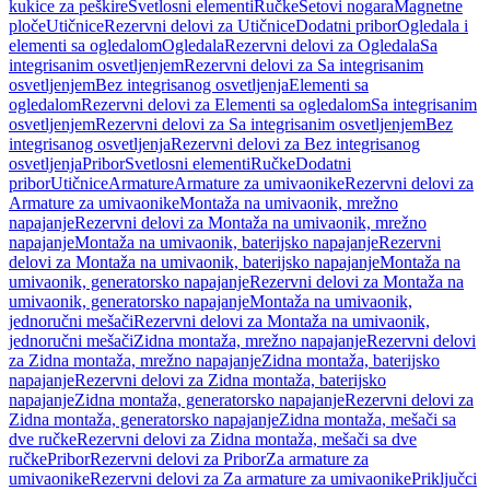
kukice za peškire
Svetlosni elementi
Ručke
Setovi nogara
Magnetne
ploče
Utičnice
Rezervni delovi za Utičnice
Dodatni pribor
Ogledala i
elementi sa ogledalom
Ogledala
Rezervni delovi za Ogledala
Sa
integrisanim osvetljenjem
Rezervni delovi za Sa integrisanim
osvetljenjem
Bez integrisanog osvetljenja
Elementi sa
ogledalom
Rezervni delovi za Elementi sa ogledalom
Sa integrisanim
osvetljenjem
Rezervni delovi za Sa integrisanim osvetljenjem
Bez
integrisanog osvetljenja
Rezervni delovi za Bez integrisanog
osvetljenja
Pribor
Svetlosni elementi
Ručke
Dodatni
pribor
Utičnice
Armature
Armature za umivaonike
Rezervni delovi za
Armature za umivaonike
Montaža na umivaonik, mrežno
napajanje
Rezervni delovi za Montaža na umivaonik, mrežno
napajanje
Montaža na umivaonik, baterijsko napajanje
Rezervni
delovi za Montaža na umivaonik, baterijsko napajanje
Montaža na
umivaonik, generatorsko napajanje
Rezervni delovi za Montaža na
umivaonik, generatorsko napajanje
Montaža na umivaonik,
jednoručni mešači
Rezervni delovi za Montaža na umivaonik,
jednoručni mešači
Zidna montaža, mrežno napajanje
Rezervni delovi
za Zidna montaža, mrežno napajanje
Zidna montaža, baterijsko
napajanje
Rezervni delovi za Zidna montaža, baterijsko
napajanje
Zidna montaža, generatorsko napajanje
Rezervni delovi za
Zidna montaža, generatorsko napajanje
Zidna montaža, mešači sa
dve ručke
Rezervni delovi za Zidna montaža, mešači sa dve
ručke
Pribor
Rezervni delovi za Pribor
Za armature za
umivaonike
Rezervni delovi za Za armature za umivaonike
Priključci