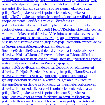
odvojivi
Priključci za grejanje
Rezervni delovi za Priključci za
grejanje
Pribor
Izolacija za cevi i spojne elemente
Izolacija za
priključke
Zaptivke za cevi i spojne elemente
Zaptivke za
priključke
Zaptivke za spojne elemente
Poklopci za cevi
Poklopac za
spojne elemente
Učvršćenja za cevi
Učvršćenja za
priključke
Sistemske zaptivke
Kompleti vijaka za prirubničke
spojeve
Potrošni materijal
Geberit Mepla
Višeslojne sistemske cevi za
vodu za piće
Rezervni delovi za Višeslojne sistemske cevi za vodu
za piće
Višeslojne sistemske cevi za grejanje
Rezervni delovi za
Višeslojne sistemske cevi za grejanje
Spojni elementi
Rezervni delovi
za Spojni elementi
Spojnice
Rezervni delovi za
Spojnice
Redukcije
Rezervni delovi za Redukcije
Kolena
Rezervni
delovi za Kolena
T-komadi
Rezervni delovi za T-komadi
Prelazi,
nerastavljivi
Rezervni delovi za Prelazi, nerastavljivi
Prelazi i spojevi,
rastavljivi
Rezervni delovi za Prelazi i spojevi,
rastavljivi
Čepovi
Rezervni delovi za Čepovi
Priključci
Rezervni
delovi za Priključci
Razdelnik sa navojnim priključkom
Rezervni
delovi za Razdelnik sa navojnim priključkom
T-komadi za
grejanje
Rezervni delovi za T-komadi za grejanje
Priključci za
grejanje
Rezervni delovi za Priključci za grejanje
Pribor
Rezervni
delovi za Pribor
Izolacija za cevi i spojne elemente
Izolacija za
priključke
Zaptivke za cevi i spojne elemente
Zaptivke za
priključke
Poklopci za cevi
Učvršćenja za cevi
Učvršćenja za
priključke
Rezervni delovi za Učvršćenja za priključke
Sistemske