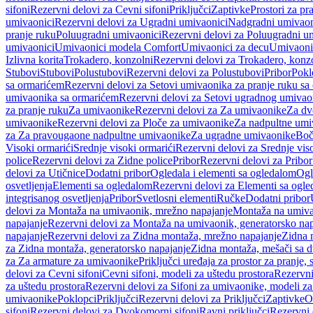
sifoni
Rezervni delovi za Cevni sifoni
Priključci
Zaptivke
Prostori za pr
umivaonici
Rezervni delovi za Ugradni umivaonici
Nadgradni umivaon
pranje ruku
Poluugradni umivaonici
Rezervni delovi za Poluugradni u
umivaonici
Umivaonici modela Comfort
Umivaonici za decu
Umivaoni
Izlivna korita
Trokadero, konzolni
Rezervni delovi za Trokadero, konz
Stubovi
Stubovi
Polustubovi
Rezervni delovi za Polustubovi
Pribor
Pokl
sa ormarićem
Rezervni delovi za Setovi umivaonika za pranje ruku s
umivaonika sa ormarićem
Rezervni delovi za Setovi ugradnog umivao
za pranje ruku
Za umivaonike
Rezervni delovi za Za umivaonike
Za dv
umivaonike
Rezervni delovi za Ploče za umivaonike
Za nadpultne umi
za Za pravougaone nadpultne umivaonike
Za ugradne umivaonike
Boč
Visoki ormarići
Srednje visoki ormarići
Rezervni delovi za Srednje vis
police
Rezervni delovi za Zidne police
Pribor
Rezervni delovi za Pribor
delovi za Utičnice
Dodatni pribor
Ogledala i elementi sa ogledalom
Ogl
osvetljenja
Elementi sa ogledalom
Rezervni delovi za Elementi sa ogl
integrisanog osvetljenja
Pribor
Svetlosni elementi
Ručke
Dodatni pribor
delovi za Montaža na umivaonik, mrežno napajanje
Montaža na umivao
napajanje
Rezervni delovi za Montaža na umivaonik, generatorsko nap
napajanje
Rezervni delovi za Zidna montaža, mrežno napajanje
Zidna 
za Zidna montaža, generatorsko napajanje
Zidna montaža, mešači sa d
za Za armature za umivaonike
Priključci uređaja za prostor za pranje, 
delovi za Cevni sifoni
Cevni sifoni, modeli za uštedu prostora
Rezervni
za uštedu prostora
Rezervni delovi za Sifoni za umivaonike, modeli za
umivaonike
Poklopci
Priključci
Rezervni delovi za Priključci
Zaptivke
O
sifoni
Rezervni delovi za Dvokomorni sifoni
Ravni priključci
Rezervni 