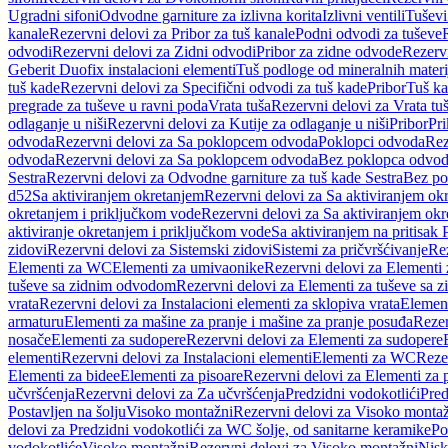
Ugradni sifoni
Odvodne garniture za izlivna korita
Izlivni ventili
Tuševi
kanale
Rezervni delovi za Pribor za tuš kanale
Podni odvodi za tuševe
odvodi
Rezervni delovi za Zidni odvodi
Pribor za zidne odvode
Rezervn
Geberit Duofix instalacioni elementi
Tuš podloge od mineralnih materi
tuš kade
Rezervni delovi za Specifični odvodi za tuš kade
Pribor
Tuš ka
pregrade za tuševe u ravni poda
Vrata tuša
Rezervni delovi za Vrata tu
odlaganje u niši
Rezervni delovi za Kutije za odlaganje u niši
Pribor
Pri
odvoda
Rezervni delovi za Sa poklopcem odvoda
Poklopci odvoda
Rez
odvoda
Rezervni delovi za Sa poklopcem odvoda
Bez poklopca odvo
Sestra
Rezervni delovi za Odvodne garniture za tuš kade Sestra
Bez po
d52
Sa aktiviranjem okretanjem
Rezervni delovi za Sa aktiviranjem ok
okretanjem i priključkom vode
Rezervni delovi za Sa aktiviranjem ok
aktiviranje okretanjem i priključkom vode
Sa aktiviranjem na pritisak
zidovi
Rezervni delovi za Sistemski zidovi
Sistemi za pričvršćivanje
Rez
Elementi za WC
Elementi za umivaonike
Rezervni delovi za Elementi
tuševe sa zidnim odvodom
Rezervni delovi za Elementi za tuševe sa
vrata
Rezervni delovi za Instalacioni elementi za sklopiva vrata
Element
armaturu
Elementi za mašine za pranje i mašine za pranje posuđa
Rezer
nosače
Elementi za sudopere
Rezervni delovi za Elementi za sudopere
elementi
Rezervni delovi za Instalacioni elementi
Elementi za WC
Reze
Elementi za bidee
Elementi za pisoare
Rezervni delovi za Elementi za 
učvršćenja
Rezervni delovi za Za učvršćenja
Predzidni vodokotlići
Pred
Postavljen na šolju
Visoko montažni
Rezervni delovi za Visoko monta
delovi za Predzidni vodokotlići za WC šolje, od sanitarne keramike
Po
vodokotliće
Visoko montažni
Rezervni delovi za Visoko montažni
Nisk