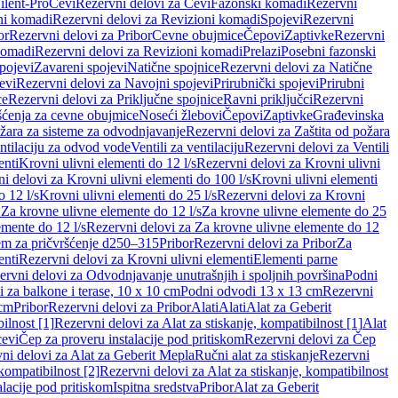
ilent-Pro
Cevi
Rezervni delovi za Cevi
Fazonski komadi
Rezervni
ni komadi
Rezervni delovi za Revizioni komadi
Spojevi
Rezervni
or
Rezervni delovi za Pribor
Cevne obujmice
Čepovi
Zaptivke
Rezervni
komadi
Rezervni delovi za Revizioni komadi
Prelazi
Posebni fazonski
pojevi
Zavareni spojevi
Natične spojnice
Rezervni delovi za Natične
evi
Rezervni delovi za Navojni spojevi
Prirubnički spojevi
Prirubni
ce
Rezervni delovi za Priključne spojnice
Ravni priključci
Rezervni
ćenja za cevne obujmice
Noseći žlebovi
Čepovi
Zaptivke
Građevinska
ožara za sisteme za odvodnjavanje
Rezervni delovi za Zaštita od požara
entilaciju za odvod vode
Ventili za ventilaciju
Rezervni delovi za Ventili
enti
Krovni ulivni elementi do 12 l/s
Rezervni delovi za Krovni ulivni
i delovi za Krovni ulivni elementi do 100 l/s
Krovni ulivni elementi
 12 l/s
Krovni ulivni elementi do 25 l/s
Rezervni delovi za Krovni
 Za krovne ulivne elemente do 12 l/s
Za krovne ulivne elemente do 25
emente do 12 l/s
Rezervni delovi za Za krovne ulivne elemente do 12
em za pričvršćenje d250–315
Pribor
Rezervni delovi za Pribor
Za
enti
Rezervni delovi za Krovni ulivni elementi
Elementi parne
ervni delovi za Odvodnjavanje unutrašnjih i spoljnih površina
Podni
 za balkone i terase, 10 x 10 cm
Podni odvodi 13 x 13 cm
Rezervni
 cm
Pribor
Rezervni delovi za Pribor
Alati
Alati
Alat za Geberit
ilnost [1]
Rezervni delovi za Alat za stiskanje, kompatibilnost [1]
Alat
cevi
Čep za proveru instalacije pod pritiskom
Rezervni delovi za Čep
ni delovi za Alat za Geberit Mepla
Ručni alat za stiskanje
Rezervni
 kompatibilnost [2]
Rezervni delovi za Alat za stiskanje, kompatibilnost
lacije pod pritiskom
Ispitna sredstva
Pribor
Alat za Geberit