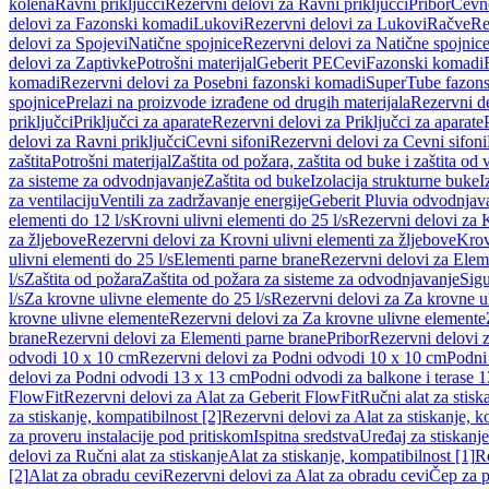
kolena
Ravni priključci
Rezervni delovi za Ravni priključci
Pribor
Cevn
delovi za Fazonski komadi
Lukovi
Rezervni delovi za Lukovi
Račve
Re
delovi za Spojevi
Natične spojnice
Rezervni delovi za Natične spojnic
delovi za Zaptivke
Potrošni materijal
Geberit PE
Cevi
Fazonski komadi
komadi
Rezervni delovi za Posebni fazonski komadi
SuperTube fazon
spojnice
Prelazi na proizvode izrađene od drugih materijala
Rezervni de
priključci
Priključci za aparate
Rezervni delovi za Priključci za aparate
delovi za Ravni priključci
Cevni sifoni
Rezervni delovi za Cevni sifoni
zaštita
Potrošni materijal
Zaštita od požara, zaštita od buke i zaštita od 
za sisteme za odvodnjavanje
Zaštita od buke
Izolacija strukturne buke
I
za ventilaciju
Ventili za zadržavanje energije
Geberit Pluvia odvodnjav
elementi do 12 l/s
Krovni ulivni elementi do 25 l/s
Rezervni delovi za K
za žljebove
Rezervni delovi za Krovni ulivni elementi za žljebove
Krov
ulivni elementi do 25 l/s
Elementi parne brane
Rezervni delovi za Elem
l/s
Zaštita od požara
Zaštita od požara za sisteme za odvodnjavanje
Sigu
l/s
Za krovne ulivne elemente do 25 l/s
Rezervni delovi za Za krovne ul
krovne ulivne elemente
Rezervni delovi za Za krovne ulivne elemente
brane
Rezervni delovi za Elementi parne brane
Pribor
Rezervni delovi z
odvodi 10 x 10 cm
Rezervni delovi za Podni odvodi 10 x 10 cm
Podni 
delovi za Podni odvodi 13 x 13 cm
Podni odvodi za balkone i terase 
FlowFit
Rezervni delovi za Alat za Geberit FlowFit
Ručni alat za stisk
za stiskanje, kompatibilnost [2]
Rezervni delovi za Alat za stiskanje, k
za proveru instalacije pod pritiskom
Ispitna sredstva
Uređaj za stiskanje
delovi za Ručni alat za stiskanje
Alat za stiskanje, kompatibilnost [1]
Re
[2]
Alat za obradu cevi
Rezervni delovi za Alat za obradu cevi
Čep za p