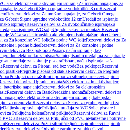
WC-a sa elektronskim aktiviranjem ispiranja
Za mrežno napajanje, za
apajanje, za Geberit Sigma ugradne vodokotliće 8 cm
Rezervni
2 cm
Rezervni delovi za Za mrežno napajanje, za Geberit Omega
, za Geberit Sigma ugradne vodokotliće 12 cm
Uređaji za ispiranje
insko ispiranje
Rezervni delovi za Za dvokoličinsko ispiranje
Za
uređaje za ispiranje WC šolje
Ugradni setovi za montažu
Rezervni
iranje WC-a sa elektronskim aktiviranjem ispiranja
Spojnice
Geberit
vi za Za konzolne WC šolje
Za podne WC šolje
Rezervni delovi za Za
onzolne i podne bidee
Rezervni delovi za Za konzolne i podne
rvni delovi za Bez poklopca
Pisoari, način ispiranja, bez
i ugradnu elektroniku za pisoar
Sa integrisanim uređajima za ispiranje
risane uređaje za ispiranje pisoara
Pisoari, način ispiranja, sa/za
de
Rezervni delovi za Pisoari, rad bez vode
Bez poklopca
Rezervni
od plastike
Pregrade pisoara od stakla
Rezervni delovi za Pregrade
Pribor
Poklopci pisoara
Sifoni i pribor za sifone
Ispirne cevi, ispirna
Rezervni delovi za Ugradna montaža
Sa elektronskim aktiviranjem
a, baterijsko napajanje
Rezervni delovi za Sa elektronskim
asic
Rezervni delovi za Basic
Predzidna montaža
Rezervni delovi za
no napajanje
Sa elektronskim aktiviranjem ispiranja, baterijsko
nju i za prepravku
Rezervni delovi za Setovi za grubu gradnju i za
je
Daljinsko upravljanje
Priključci uređaja za WC šolje, pisoare i
ovi za Priključna kolena
Ravni priključci
Rezervni delovi za Ravni
od PVC-a
Rezervni delovi za Priključci od PVC-a
Manžetne i pokrivne
oni
Rezervni delovi za Pužni sifoni
Priključci ispirnih cevi i ispirnih
idee
Rezervni delovi za Odvodne garniture za bidee
Cevni