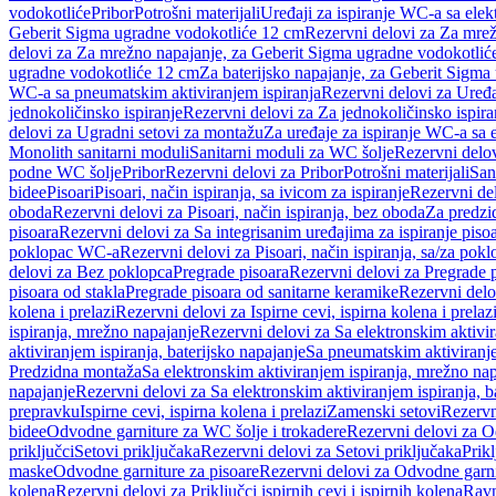
vodokotliće
Pribor
Potrošni materijali
Uređaji za ispiranje WC-a sa elek
Geberit Sigma ugradne vodokotliće 12 cm
Rezervni delovi za Za mre
delovi za Za mrežno napajanje, za Geberit Sigma ugradne vodokotlić
ugradne vodokotliće 12 cm
Za baterijsko napajanje, za Geberit Sigm
WC-a sa pneumatskim aktiviranjem ispiranja
Rezervni delovi za Uređa
jednokoličinsko ispiranje
Rezervni delovi za Za jednokoličinsko ispira
delovi za Ugradni setovi za montažu
Za uređaje za ispiranje WC-a sa e
Monolith sanitarni moduli
Sanitarni moduli za WC šolje
Rezervni delov
podne WC šolje
Pribor
Rezervni delovi za Pribor
Potrošni materijali
San
bidee
Pisoari
Pisoari, način ispiranja, sa ivicom za ispiranje
Rezervni del
oboda
Rezervni delovi za Pisoari, način ispiranja, bez oboda
Za predzid
pisoara
Rezervni delovi za Sa integrisanim uređajima za ispiranje piso
poklopac WC-a
Rezervni delovi za Pisoari, način ispiranja, sa/za po
delovi za Bez poklopca
Pregrade pisoara
Rezervni delovi za Pregrade 
pisoara od stakla
Pregrade pisoara od sanitarne keramike
Rezervni delo
kolena i prelazi
Rezervni delovi za Ispirne cevi, ispirna kolena i prelaz
ispiranja, mrežno napajanje
Rezervni delovi za Sa elektronskim aktivi
aktiviranjem ispiranja, baterijsko napajanje
Sa pneumatskim aktiviranje
Predzidna montaža
Sa elektronskim aktiviranjem ispiranja, mrežno na
napajanje
Rezervni delovi za Sa elektronskim aktiviranjem ispiranja, b
prepravku
Ispirne cevi, ispirna kolena i prelazi
Zamenski setovi
Rezervn
bidee
Odvodne garniture za WC šolje i trokadere
Rezervni delovi za O
priključci
Setovi priključaka
Rezervni delovi za Setovi priključaka
Prikl
maske
Odvodne garniture za pisoare
Rezervni delovi za Odvodne garni
kolena
Rezervni delovi za Priključci ispirnih cevi i ispirnih kolena
Ravn