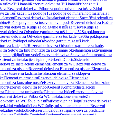
a tuševe
Tuš kanali
Rezervni delovi za Tuš kanali
Pribor za tuš
uševe
Rezervni delovi za Pribor za podne odvode za tuševe
Zidni
vi za Tuš kade i tuš podloge
Tuš podloge od mineralnog materijala i
i elementi
Rezervni delovi za Instalacioni elementi
Specifični odvodi za
abine
Bočne pregrade za tuševe u ravni poda
Rezervni delovi za Bočne
zervni delovi za Kutije za odlaganje u niši za tuševe
Kutije za
rvni delovi za Odvodne garniture za tuš kade, d52
Sa poklopcem
zervni delovi za Odvodne garniture za tuš kade, d90
Sa poklopcem
elovi za Poklopci odvoda
Odvodne garniture za tuš kade
ure za kade, d52
Rezervni delovi za Odvodne garniture za kade,
i za Setovi za finu montažu za aktiviranje okretanjem
Sa aktiviranjem
anjem i priključkom vode
Rezervni delovi za Setovi za finu montažu za
Sistemi za instalacije i ispiranje
Geberit Duofix
Sistemski
delovi za Instalacioni elementi
Elementi za WC
Rezervni delovi za
lementi za pisoare
Rezervni delovi za Elementi za pisoare
Elementi za
nti za tuševe sa kadama
Instalacioni elementi za sklopiva
ike
Elementi za armaturu
Rezervni delovi za Elementi za
lementi za konzolne nosače
Rezervni delovi za Elementi za konzolne
ibor
Rezervni delovi za Pribor
Geberit Kombifix
Instalacioni
 za Elementi za umivaonike
Elementi za bidee
Rezervni delovi za
ezervni delovi za Pribor
Za WC instalacione elemente
Za
dokotlići za WC šolje, plastični
Postavljen na šolju
Rezervni delovi za
redzidni vodokotlići za WC šolje, od sanitarne keramike
Rezervni
predzidne vodokotliće
Rezervni delovi za Ispirne cevi za predzidne
elovi za Priključci
Zaptivke
Manžetne
Spojni umeci, rozetni i