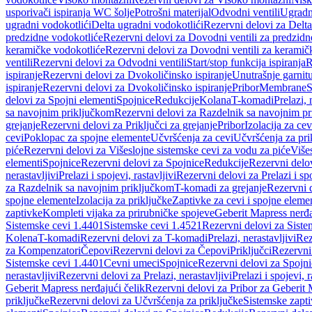
usporivači ispiranja WC šolje
Potrošni materijal
Odvodni ventili
Ugradn
ugradni vodokotlići
Delta ugradni vodokotlići
Rezervni delovi za Delta
predzidne vodokotliće
Rezervni delovi za Dovodni ventili za predzidn
keramičke vodokotliće
Rezervni delovi za Dovodni ventili za keramič
ventili
Rezervni delovi za Odvodni ventili
Start/stop funkcija ispiranja
R
ispiranje
Rezervni delovi za Dvokoličinsko ispiranje
Unutrašnje garnit
ispiranje
Rezervni delovi za Dvokoličinsko ispiranje
Pribor
Membrane
S
delovi za Spojni elementi
Spojnice
Redukcije
Kolana
T-komadi
Prelazi, 
sa navojnim priključkom
Rezervni delovi za Razdelnik sa navojnim p
grejanje
Rezervni delovi za Priključci za grejanje
Pribor
Izolacija za ce
cevi
Poklopac za spojne elemente
Učvršćenja za cevi
Učvršćenja za pri
piće
Rezervni delovi za Višeslojne sistemske cevi za vodu za piće
Više
elementi
Spojnice
Rezervni delovi za Spojnice
Redukcije
Rezervni delo
nerastavljivi
Prelazi i spojevi, rastavljivi
Rezervni delovi za Prelazi i spo
za Razdelnik sa navojnim priključkom
T-komadi za grejanje
Rezervni 
spojne elemente
Izolacija za priključke
Zaptivke za cevi i spojne eleme
zaptivke
Kompleti vijaka za prirubničke spojeve
Geberit Mapress nerđa
Sistemske cevi 1.4401
Sistemske cevi 1.4521
Rezervni delovi za Siste
Kolena
T-komadi
Rezervni delovi za T-komadi
Prelazi, nerastavljivi
Rez
za Kompenzatori
Čepovi
Rezervni delovi za Čepovi
Priključci
Rezervni 
Sistemske cevi 1.4401
Cevni umeci
Spojnice
Rezervni delovi za Spojni
nerastavljivi
Rezervni delovi za Prelazi, nerastavljivi
Prelazi i spojevi, r
Geberit Mapress nerđajući čelik
Rezervni delovi za Pribor za Geberit 
priključke
Rezervni delovi za Učvršćenja za priključke
Sistemske zapt