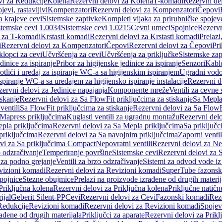
vi za Redukcije
Kolena
Rezervni delovi za Kolena
T-komadi
Rezervni de
jevi, rastavljivi
Kompenzatori
Rezervni delovi za Kompenzatori
Čepovi
a krajeve cevi
Sistemske zaptivke
Kompleti vijaka za prirubničke spojev
stemske cevi 1.0034
Sistemske cevi 1.0215
Cevni umeci
Spojnice
Rezervn
i za T-komadi
Krstasti komadi
Rezervni delovi za Krstasti komadi
Prelazi
i
Rezervni delovi za Kompenzatori
Čepovi
Rezervni delovi za Čepovi
Pri
klopci za cevi
Učvršćenja za cevi
Učvršćenja za priključke
Sistemske zap
dinice za ispiranje
Pribor za higijenske jedinice za ispiranje
Senzori
Kabl
tlići i uređaj za ispiranje WC-a sa higijenskim ispiranjem
Ugradni vodok
ispiranje WC-a sa uređajem za higijensko ispiranje instalacije
Rezervni d
ervni delovi za Jedinice napajanja
Komponente mreže
Ventili za cevne 
iskanje
Rezervni delovi za Sa FlowFit priključcima za stiskanje
Sa Mepla
ventili
Sa FlowFit priključcima za stiskanje
Rezervni delovi za Sa FlowFi
 Mapress priključcima
Kuglasti ventili za ugradnu montažu
Rezervni delo
pla priključcima
Rezervni delovi za Sa Mepla priključcima
Sa priključ
priključcima
Rezervni delovi za Sa navojnim priključcima
Zaporni ventil
vi za Sa priključcima Compact
Nepovratni ventili
Rezervni delovi za Nep
o odzračivanje
Temperiranje površine
Sistemske cevi
Rezervni delovi za 
 za podno grejanje
Ventili za brzo odzračivanje
Sistemi za odvod vode iz
vizioni komadi
Rezervni delovi za Revizioni komadi
SuperTube fazonsk
pojnice
Stezne obujmice
Prelazi na proizvode izrađene od drugih materij
Priključna kolena
Rezervni delovi za Priključna kolena
Priključne natičn
ijal
Geberit Silent-PP
Cevi
Rezervni delovi za Cevi
Fazonski komadi
Rez
Redukcije
Revizioni komadi
Rezervni delovi za Revizioni komadi
Spojev
rađene od drugih materijala
Priključci za aparate
Rezervni delovi za Priklj