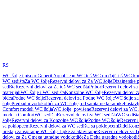
RS
WC šolje i pisoari
Geberit AquaClean WC tuš WC uređaji
Tuš WC kom
WC sedišta
Za WC šolje
Rezervni delovi za Za WC šolje
Dizajnerske 
sedišta
Rezervni delovi za Za tuš WC sedišta
Pribor
Rezervni delovi za
materijali
WC šolje i WC sedišta
Konzolne WC šolje
Rezervni delovi 
bidea
Podne WC šolje
Rezervni delovi za Podne WC šolje
WC šolje za
šolje
Predzidni vodokotlići za WC šolje, od sanitarne keramike
Postavlj
Comfort modeli WC šolja
WC šolje, povišene
Rezervni delovi za WC š
modela Comfort
WC sedišta
Rezervni delovi za WC sedišta
WC sedišta
šolje
Rezervni delovi za Konzolne WC šolje
Podne WC šolje
Rezervni
sa poklopcem
Rezervni delovi za WC sedišta sa poklopcem
Bidei
Konzo
uređaji za ispiranje WC šolja
Tipke za aktiviranje
Rezervni delovi za Ti
delovi za Za Omega ugradne vodokotliće
Za Delta ugradne vodokotli