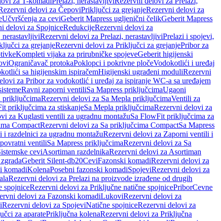
lovi za T-komadi
Prelazi, nerastavljivi
Rezervni delovi za Prelazi,
Rezervni delovi za Čepovi
Priključci za grejanje
Rezervni delovi za
e
Učvršćenja za cevi
Geberit Mapress ugljenični čelik
Geberit Mapress
i delovi za Spojnice
Redukcije
Rezervni delovi za
, nerastavljivi
Rezervni delovi za Prelazi, nerastavljivi
Prelazi i spojevi,
ključci za grejanje
Rezervni delovi za Priključci za grejanje
Pribor za
tivke
Kompleti vijaka za prirubničke spojeve
Geberit higijenski
ovi
Ograničavač protoka
Poklopci i pokrivne ploče
Vodokotlići i uređaj
otlići sa higijenskim ispiračem
Higijenski ugrađeni moduli
Rezervni
elovi za Pribor za vodokotlić i uređaj za ispiranje WC-a sa uređajem
sisteme
Ravni zaporni ventili
Sa Mapress priključcima
Ugaoni
 priključcima
Rezervni delovi za Sa Mepla priključcima
Ventili za
t priključcima za stiskanje
Sa Mepla priključcima
Rezervni delovi za
vi za Kuglasti ventili za ugradnu montažu
Sa FlowFit priključcima za
cima Compact
Rezervni delovi za Sa priključcima Compact
Sa Mapress
i i razdelnici za ugradnu montažu
Rezervni delovi za Zaporni ventili i
ovratni ventili
Sa Mapress priključcima
Rezervni delovi za Sa
Sistemske cevi
Asortiman razdelnika
Rezervni delovi za Asortiman
 zgrada
Geberit Silent-db20
Cevi
Fazonski komadi
Rezervni delovi za
i komadi
Kolena
Posebni fazonski komadi
Spojevi
Rezervni delovi za
ala
Rezervni delovi za Prelazi na proizvode izrađene od drugih
e spojnice
Rezervni delovi za Priključne natične spojnice
Pribor
Cevne
ervni delovi za Fazonski komadi
Lukovi
Rezervni delovi za
i
Rezervni delovi za Spojevi
Natične spojnice
Rezervni delovi za
učci za aparate
Priključna kolena
Rezervni delovi za Priključna