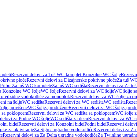
pleti
Rezervni delovi za Tuš WC kompleti
Konzolne WC šolje
Rezervn
pokrivne ploče
Rezervni delovi za Dizajnerske pokrivne ploče
Za tuš WC
 Pribor
Za tuš WC komplete
Za tuš WC sedišta
Rezervni delovi za Za tu
za Konzolne WC šolje
WC šolje
Rezervni delovi za WC šolje
WC šolje sa
 predzidne vodokotliće za monoblok
Rezervni delovi za WC šolje za p
eni na šolju
WC sedišta
Rezervni delovi za WC sedišta
WC sedišta
Rezer
olje, povišene
WC šolje, produžene
Rezervni delovi za WC šolje, prod
 sa poklopcem
Rezervni delovi za WC sedišta sa poklopcem
WC šolje z
 delovi za Podne WC šolje
WC sedišta za decu
Rezervni delovi za WC se
lni bidei
Rezervni delovi za Konzolni bidei
Podni bidei
Rezervni delovi
pke za aktiviranje
Za Sigma ugradne vodokotliće
Rezervni delovi za Za
će
Rezervni delovi za Za Delta ugradne vodokotliće
Za Twinline ugradne