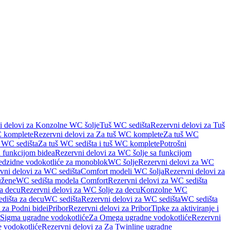
i delovi za Konzolne WC šolje
Tuš WC sedišta
Rezervni delovi za Tuš
 komplete
Rezervni delovi za Za tuš WC komplete
Za tuš WC
š WC sedišta
Za tuš WC sedišta i tuš WC komplete
Potrošni
 funkcijom bidea
Rezervni delovi za WC šolje sa funkcijom
redzidne vodokotliće za monoblok
WC šolje
Rezervni delovi za WC
vni delovi za WC sedišta
Comfort modeli WC šolja
Rezervni delovi za
užene
WC sedišta modela Comfort
Rezervni delovi za WC sedišta
a decu
Rezervni delovi za WC šolje za decu
Konzolne WC
dišta za decu
WC sedišta
Rezervni delovi za WC sedišta
WC sedišta
 za Podni bidei
Pribor
Rezervni delovi za Pribor
Tipke za aktiviranje i
 Sigma ugradne vodokotliće
Za Omega ugradne vodokotliće
Rezervni
 vodokotliće
Rezervni delovi za Za Twinline ugradne