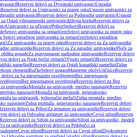
ivaonici
Rezervni delovi za Dvostruki umivaonici
Ugradni
u
Rezervni delovi za Umivaonici za pranje ruku
Ugaoni umivaonici za
dgradni umivaonici
Rezervni delovi za Podgradni umivaonici
Ugaoni
 za Ostali višenamenski umivaonici
Izlivna korita
Rezervni delovi za
ici
Umivaonici za učionice
Pribor
Stubovi
Rezervni delovi za
ade
Setovi umivaonika sa ormarićem
Setovi umivaonika za pranje ruku
za Setovi ugradnog umivaonika sa ormarićem
Setovi ugradnog
rići
Za umivaonike za pranje ruku
Rezervni delovi za Za umivaonike
radne umivaonike
Rezervni delovi za Za ugradne umivaonike
Ploče za
 obliku posude
Za pravougaone nadpultne umivaonike
Rezervni delovi
vni delovi za Niski bočni ormarići
Visoki ormarići
Rezervni delovi za
atilski nameštaj
Rezervni delovi za Ostali kupatilski nameštaj
Zidne
tlosni elementi
Ručke
Setovi nogara
Magnetne ploče
Utičnice
Rezervni
 delovi za Sa integrisanim osvetljenjem
Bez integrisanog
svetljenjem
Bez integrisanog osvetljenja
Rezervni delovi za Bez
 za umivaonike
Montaža na umivaonik, mrežno napajanje
Rezervni
terijsko napajanje
Montaža na umivaonik, generatorsko
ntaža na umivaonik, jednoručni mešači
Zidna montaža, mrežno
sko napajanje
Zidna montaža, generatorsko napajanje
Rezervni delovi
Rezervni delovi za Pribor
Za armature za umivaonike
Rezervni delovi
rvni delovi za Odvodne armature za umivaonike
Cevni sifoni
Rezervni
Rezervni delovi za Sifoni za umivaonike
Sifoni za umivaonike, modeli
učci za umivaonike
Rezervni delovi za Priključci za
 sudopere
Cevni sifoni
Rezervni delovi za Cevni sifoni
Dvokomorni
 za Odvodne garniture za uređaje
Ugradni sifoni
Rezervni delovi za