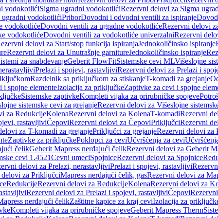
i vodokotlići
Sigma ugradni vodokotlići
Rezervni delovi za Sigma ugrad
 ugradni vodokotlići
Pribor
Dovodni i odvodni ventili za ispiranje
Dovodn
e vodokotliće
Dovodni ventili za ugradne vodokotliće
Rezervni delovi z
ke vodokotliće
Dovodni ventili za vodokotliće univerzalni
Rezervni delov
ezervni delovi za Start/stop funkcija ispiranja
Jednokoličinsko ispiranje
ure
Rezervni delovi za Unutrašnje garniture
Jednokoličinsko ispiranje
Rez
istemi za snabdevanje
Geberit FlowFit
Sistemske cevi ML
Višeslojne sis
nerastavljivi
Prelazi i spojevi, rastavljivi
Rezervni delovi za Prelazi i spoje
riključkom
Razdelnik sa priključkom za stiskanje
T-komadi za grejanje
Od
vi i spojne elemente
Izolacija za priključke
Zaptivke za cevi i spojne elem
ključke
Sistemske zaptivke
Kompleti vijaka za prirubničke spojeve
Potroš
slojne sistemske cevi za grejanje
Rezervni delovi za Višeslojne sistemske
vi za Redukcije
Kolena
Rezervni delovi za Kolena
T-komadi
Rezervni de
jevi, rastavljivi
Čepovi
Rezervni delovi za Čepovi
Priključci
Rezervni del
delovi za T-komadi za grejanje
Priključci za grejanje
Rezervni delovi za P
nte
Zaptivke za priključke
Poklopci za cevi
Učvršćenja za cevi
Učvršćenja
jući čelik
Geberit Mapress nerđajući čelik
Rezervni delovi za Geberit Ma
mske cevi 1.4521
Cevni umeci
Spojnice
Rezervni delovi za Spojnice
Redu
ervni delovi za Prelazi, nerastavljivi
Prelazi i spojevi, rastavljivi
Rezervni
delovi za Priključci
Mapress nerđajući čelik, gas
Rezervni delovi za Map
ce
Redukcije
Rezervni delovi za Redukcije
Kolena
Rezervni delovi za K
astavljivi
Rezervni delovi za Prelazi i spojevi, rastavljivi
Čepovi
Rezervni
Mapress nerđajući čelik
Zaštitne kapice za kraj cevi
Izolacija za priključk
ivke
Kompleti vijaka za prirubničke spojeve
Geberit Mapress Therm
Sist