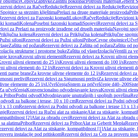
e obujmice
Čepovi
Zaptivke
Zaštitni poklopac
Potrošni materijal
Geberit S
zervni delovi za Račve
Redukcije
Rezervni delovi za Redukcije
Revizio
e
Spojnice sa steznim klještima
Prelazi na druge materijale proizvoda
Prib
Rezervni delovi za Fazonski komadi
Lukovi
Račve
Redukcije
Revizioni 
ski komadi
Kolena
Posebni fazonski komadi
Spojevi
Rezervni delovi za S
lovi za Prelazi na proizvode izrađene od drugih materijala
Navojni spoj
Priključna kolena
Rezervni delovi za Priključna kolena
Priključne spojni
Pužni sifoni
Rezervni delovi za Pužni sifoni
Pribor
Cevne obujmice
Učvrš
vlage
Zaštita od požara
Rezervni delovi za Zaštita od požara
Zaštita od p
zolacija strukturne i prostorne buke
Zaštita od vlage
Izolacija
Ventili za v
anje krova
Krovni ulivni elementi
Rezervni delovi za Krovni ulivni elem
rovni ulivni elementi do 25 l/s
Krovni ulivni elementi do 100 l/s
Rezervn
ni ulivni elementi do 12 l/s
Rezervni delovi za Krovni ulivni elementi do
enti parne brane
Za krovne ulivne elemente do 12 l/s
Rezervni delovi za
rnosni prelivi
Rezervni delovi za Sigurnosni prelivi
Za krovne ulivne el
ivne elemente do 25 l/s
Učvršćenja
Sistem za pričvršćenje d40–200
Sist
Za učvršćenja
Konvencionalno odvodnjavanje krova
Krovni ulivni elem
a Pribor
Podni odvod
Odvodnjavanje unutrašnjih i spoljnih površina
Rez
odvodi za balkone i terase, 10 x 10 cm
Rezervni delovi za Podni odvodi
13 x 13 cm
Rezervni delovi za Podni odvodi za balkone i terase 13 x 13
anje
Rezervni delovi za Ručni alat za stiskanje
Alat za stiskanje, kompatib
ompatibilnost [2]
Alat za obradu cevi
Rezervni delovi za Alat za obradu 
 sa alatima
Pribor
Rezervni delovi za Pribor
Alat za Geberit Mepla
Rezerv
zervni delovi za Alat za stiskanje, kompatibilnost [1]
Alat za stiskanje,
roveru instalacije pod pritiskom
Rezervni delovi za Čep za proveru insta