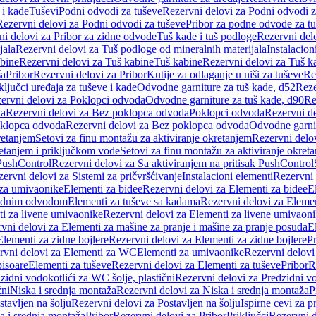
 i kade
Tuševi
Podni odvodi za tuševe
Rezervni delovi za Podni odvodi z
Rezervni delovi za Podni odvodi za tuševe
Pribor za podne odvode za t
i delovi za Pribor za zidne odvode
Tuš kade i tuš podloge
Rezervni delo
jala
Rezervni delovi za Tuš podloge od mineralnih materijala
Instalacion
bine
Rezervni delovi za Tuš kabine
Tuš kabine
Rezervni delovi za Tuš k
ša
Pribor
Rezervni delovi za Pribor
Kutije za odlaganje u niši za tuševe
Re
ključci uređaja za tuševe i kade
Odvodne garniture za tuš kade, d52
Reze
ervni delovi za Poklopci odvoda
Odvodne garniture za tuš kade, d90
Re
da
Rezervni delovi za Bez poklopca odvoda
Poklopci odvoda
Rezervni d
klopca odvoda
Rezervni delovi za Bez poklopca odvoda
Odvodne garnit
retanjem
Setovi za finu montažu za aktiviranje okretanjem
Rezervni delov
retanjem i priključkom vode
Setovi za finu montažu za aktiviranje okret
 PushControl
Rezervni delovi za Sa aktiviranjem na pritisak PushControl
ervni delovi za Sistemi za pričvršćivanje
Instalacioni elementi
Rezervni 
 za umivaonike
Elementi za bidee
Rezervni delovi za Elementi za bidee
E
 zidnim odvodom
Elementi za tuševe sa kadama
Rezervni delovi za Eleme
i za livene umivaonike
Rezervni delovi za Elementi za livene umivaon
vni delovi za Elementi za mašine za pranje i mašine za pranje posuđa
E
Elementi za zidne bojlere
Rezervni delovi za Elementi za zidne bojlere
Pr
rvni delovi za Elementi za WC
Elementi za umivaonike
Rezervni delovi
pisoare
Elementi za tuševe
Rezervni delovi za Elementi za tuševe
Pribor
R
zidni vodokotlići za WC šolje, plastični
Rezervni delovi za Predzidni vo
žni
Niska i srednja montaža
Rezervni delovi za Niska i srednja montaža
P
stavljen na šolju
Rezervni delovi za Postavljen na šolju
Ispirne cevi za 
a i srednja montaža
Pribor
Rezervni delovi za Pribor
Priključci
Rezervni d