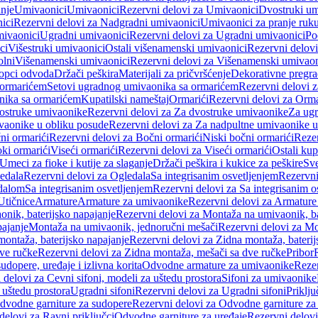
anje
Umivaonici
Umivaonici
Rezervni delovi za Umivaonici
Dvostruki um
ici
Rezervni delovi za Nadgradni umivaonici
Umivaonici za pranje ruk
mivaonici
Ugradni umivaonici
Rezervni delovi za Ugradni umivaonici
Po
ci
Višestruki umivaonici
Ostali višenamenski umivaonici
Rezervni delovi
olni
Višenamenski umivaonici
Rezervni delovi za Višenamenski umivaon
opci odvoda
Držači peškira
Materijali za pričvršćenje
Dekorativne pregr
a ormarićem
Setovi ugradnog umivaonika sa ormarićem
Rezervni delovi 
nika sa ormarićem
Kupatilski nameštaj
Ormarići
Rezervni delovi za Orma
ostruke umivaonike
Rezervni delovi za Za dvostruke umivaonike
Za ug
vaonike u obliku posude
Rezervni delovi za Za nadpultne umivaonike u
ni ormarići
Rezervni delovi za Bočni ormarići
Niski bočni ormarići
Rezer
oki ormarići
Viseći ormarići
Rezervni delovi za Viseći ormarići
Ostali kup
Umeci za fioke i kutije za slaganje
Držači peškira i kukice za peškire
Sve
edala
Rezervni delovi za Ogledala
Sa integrisanim osvetljenjem
Rezervni
edalom
Sa integrisanim osvetljenjem
Rezervni delovi za Sa integrisanim o
Utičnice
Armature
Armature za umivaonike
Rezervni delovi za Armature
nik, baterijsko napajanje
Rezervni delovi za Montaža na umivaonik, ba
ajanje
Montaža na umivaonik, jednoručni mešači
Rezervni delovi za Mo
montaža, baterijsko napajanje
Rezervni delovi za Zidna montaža, baterij
ve ručke
Rezervni delovi za Zidna montaža, mešači sa dve ručke
Pribor
sudopere, uređaje i izlivna korita
Odvodne armature za umivaonike
Reze
 delovi za Cevni sifoni, modeli za uštedu prostora
Sifoni za umivaonike
 uštedu prostora
Ugradni sifoni
Rezervni delovi za Ugradni sifoni
Priklj
dvodne garniture za sudopere
Rezervni delovi za Odvodne garniture za
delovi za Ravni priključci
Odvodne garniture za uređaje
Rezervni delovi