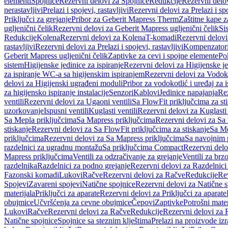
elementi
Spojnice
Rezervni delovi za Spojnice
Redukcije
Rezervni delo
nerastavljivi
Prelazi i spojevi, rastavljivi
Rezervni delovi za Prelazi i spo
Priključci za grejanje
Pribor za Geberit Mapress Therm
Zaštitne kape z
ugljenični čelik
Rezervni delovi za Geberit Mapress ugljenični čelik
Si
Redukcije
Kolena
Rezervni delovi za Kolena
T-komadi
Rezervni delov
rastavljivi
Rezervni delovi za Prelazi i spojevi, rastavljivi
Kompenzator
Geberit Mapress ugljenični čelik
Zaptivke za cevi i spojne elemente
Po
sistem
Higijenske jedinice za ispiranje
Rezervni delovi za Higijenske je
za ispiranje WC-a sa higijenskim ispiranjem
Rezervni delovi za Vodoko
delovi za Higijenski ugrađeni moduli
Pribor za vodokotlić i uređaj za 
za higijensko ispiranje instalacije
Senzori
Kablovi
Jedinice napajanja
Rez
ventili
Rezervni delovi za Ugaoni ventili
Sa FlowFit priključcima za st
uzorkovanje
Ispusni ventili
Kuglasti ventili
Rezervni delovi za Kuglasti 
Sa Mepla priključcima
Sa Mapress priključcima
Rezervni delovi za Sa
stiskanje
Rezervni delovi za Sa FlowFit priključcima za stiskanje
Sa Me
priključcima
Rezervni delovi za Sa Mapress priključcima
Sa navojnim 
razdelnici za ugradnu montažu
Sa priključcima Compact
Rezervni delo
Mapress priključcima
Ventili za odzračivanje za grejanje
Ventili za brz
razdelnika
Razdelnici za podno grejanje
Rezervni delovi za Razdelnici
Fazonski komadi
Lukovi
Račve
Rezervni delovi za Račve
Redukcije
Re
Spojevi
Zavareni spojevi
Natične spojnice
Rezervni delovi za Natične s
materijala
Priključci za aparate
Rezervni delovi za Priključci za aparate
obujmice
Učvršćenja za cevne obujmice
Čepovi
Zaptivke
Potrošni mater
Lukovi
Račve
Rezervni delovi za Račve
Redukcije
Rezervni delovi za 
Natične spojnice
Spojnice sa steznim klještima
Prelazi na proizvode iz