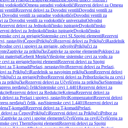
ni vodokotlići
Omega ugradni vodokotlići
Rezervni delovi za Omega
i ventili
Rezervni delovi za Dovodni ventili
Dovodni ventili za
a Dovodni ventili za ugradne vodokotliće
Dovodni ventili za
i za Dovodni ventili za vodokotliće univerzalni
Odvodni
Rezervni delovi za Jednokoličinsko ispiranje
Dvokoličinsko
ervni delovi za Jednokoličinsko ispiranje
Dvokoličinsko
temske cevi za grejanje
Sistemske cevi SL
Spojni elementi
Rezervni
vi, rastavljivi
Čepovi
Priključci
Rezervni delovi za Priključci
Razdelnik
vodne cevi i spojevi za grejanje, odvojivi
Priključci za
ente
Zaptivke za priključke
Zaptivke za spojne elemente
Poklopci za
ni materijal
Geberit Mepla
Višeslojne sistemske cevi za vodu za
 cevi za grejanje
Spojni elementi
Rezervni delovi za Spojni
lovi za T-komadi
Prelazi, nerastavljivi
Rezervni delovi za Prelazi,
ovi za Priključci
Razdelnik sa navojnim priključkom
Rezervni delovi
riključci za grejanje
Pribor
Rezervni delovi za Pribor
Izolacija za cevi i
 za priključke
Rezervni delovi za Učvršćenja za priključke
Sistemske
press nerđajući čelik
Sistemske cevi 1.4401
Rezervni delovi za
kcije
Rezervni delovi za Redukcije
Kolena
Rezervni delovi za
 delovi za Prelazi i spojevi, rastavljivi
Kompenzatori
Rezervni delovi
ress nerđajući čelik, gas
Sistemske cevi 1.4401
Rezervni delovi za
olena
T-komadi
Rezervni delovi za T-komadi
Prelazi,
 delovi za Čepovi
Priključci
Rezervni delovi za Priključci
Pribor za
e
Zaptivke za cevi i spojne elemente
Učvršćenja za cevi
Učvršćenja za
emske cevi Therm
Spojni elementi
Rezervni delovi za Spojni